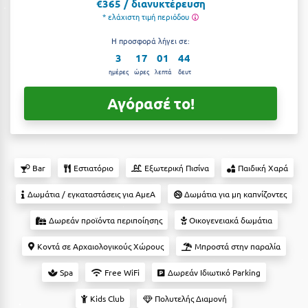
Suites
€365 / διανυκτέρευση
Βόλος
* ελάχιστη τιμή περιόδου
Βραχάτι Κορινθίας
Η προσφορά λήγει σε:
3
17
01
43
Βυτίνα
Δες όλες τις προσφορές
ημέρες
ώρες
λεπτά
δευτ
Γ
Δες όλα τα πακέτα διακοπών
Αγόρασέ το!
Γαλαξiδι
Γλυφάδα
Bar
Εστιατόριο
Εξωτερική Πισίνα
Παιδική Χαρά
Γρεβενά
Δωμάτια / εγκαταστάσεις για ΑμεΑ
Δωμάτια για μη καπνίζοντες
Γύθειο
Δωρεάν προϊόντα περιποίησης
Οικογενειακά δωμάτια
Δ
Κοντά σε Αρχαιολογικούς Χώρους
Μπροστά στην παραλία
Δελφοί
Spa
Free WiFi
Δωρεάν Ιδιωτικό Parking
Διακοπτό
Kids Club
Πολυτελής Διαμονή