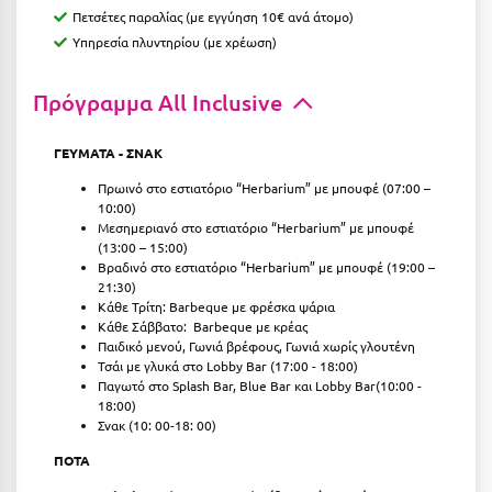
Πετσέτες παραλίας (με εγγύηση 10€ ανά άτομο)
Κύμη Ευβοίας
Υπηρεσία πλυντηρίου (με χρέωση)
Κυπαρισσία
Πρόγραμμα All Inclusive
Κύπρος
Κως
ΓΕΥΜΑΤΑ - ΣΝΑΚ
Πρωινό στο εστιατόριο “Herbarium” με μπουφέ (07:00 –
Λ
10:00)
Μεσημεριανό στο εστιατόριο “Herbarium” με μπουφέ
Λαγκάδια
(13:00 – 15:00)
Βραδινό στο εστιατόριο “Herbarium” με μπουφέ (19:00 –
21:30)
Λακόπετρα Αχαΐας
Κάθε Τρίτη: Barbeque με φρέσκα ψάρια
Κάθε Σάββατο:
Barbeque με κρέας
Λακωνία
Παιδικό μενού, Γωνιά βρέφους, Γωνιά χωρίς γλουτένη
Τσάι με γλυκά στο Lobby Bar (17:00 - 18:00)
Λασίθι
Παγωτό στο Splash Bar, Blue Bar και Lobby Bar(10:00 -
18:00)
Λεπτοκαρυά
Σνακ (10: 00-18: 00)
Λέσβος
ΠΟΤΑ