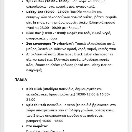
Splash Bar (10:00 - 18:00):
Είδη καφέ και τσάι, μη
Λευκάδα
αλκοολούχα ποτά, χυμοί, νερό, αναψυκτικά.
Lobby Bar (10:00 - 23:00):
Ποικιλία τοπικών και
Λήμνος
εισαγωγικών αλκοολούχων ποτών: ουίσκι, βότκα, tequila,
gin, brandy, rum, μπύρα, μαρτίνι, λικέρ, Ελληνικά κρασιά
Λίμνη Πλαστήρα
*Από τις 23:00 - 00:00 με πληρωμή
Blue Bar (10:00 - 18:00):
Kαφές και τσάι, χυμοί, νερό,
Λιτόχωρο
αναψυκτικά, μπύρα
Στο εστιατόριο "
Herbarium":
Τοπικά αλκοολούχα ποτά,
Λουτρά Πόζαρ
μπύρα, λευκό και κόκκινο κρασί, νερό, χυμοί, καφές, τσάι
Aποκλειστικά ποτά Blue label, Black Label champagnes
Λουτρά Υπάτης
etc και καφέ π.χ. Ελληνικός καφές, ιρλανδικός καφές
κ.λπ., έχουν επιπλέον χρέωση (ποτά στο Lobby Bar επι
Λουτράκι
πληρωμή)
ΠΑΙΔΙΑ
Λούτσα
Kids Club
(υπαίθρια παιχνίδια, δημιουργικές και
Μ
εκπαιδευτικές δραστηριότητες) 10:00-13:00 & 16:00-
21:00
Splash Park
παιχνίδια με νερό (τα παιδιά βρίσκονται στο
Μάνη
χώρο υποχρεωτικά υπό επίβλεψη γονέων, βρέφη κάτω
των 2 ετών υποχρεωτική είσοδος στις πισίνες με
Μαραθώνας Αττικής
pampers) 10:00 - 18:00
Στο δωμάτιο:
Μαρώνεια
Γιογιό (κατόπιν ζήτησης)