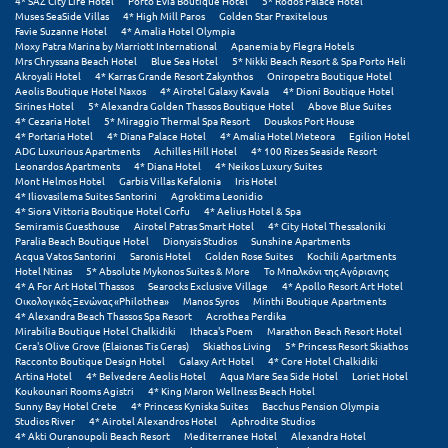
4* SAZ City Life Hotel
Porto Evia Boutique Hotel
5* Rodos Palace Hotel
Muses SeaSide Villas
4* High Mill Paros
Golden Star Praxitelous
Favie Suzanne Hotel
4* Amalia Hotel Olympia
Moxy Patra Marina by Marriott International
Apanemia by Flegra Hotels
Mrs Chryssana Beach Hotel
Blue Sea Hotel
5* Nikki Beach Resort & Spa Porto Heli
Akroyali Hotel
4* Karras Grande Resort Zakynthos
Oniropetra Boutique Hotel
Aeolis Boutique Hotel Naxos
4* Airotel Galaxy Kavala
4* Dioni Boutique Hotel
Sirines Hotel
5* Alexandra Golden Thassos Boutique Hotel
Above Blue Suites
4* Cezaria Hotel
5* Miraggio Thermal Spa Resort
Douskos Port House
4* Portaria Hotel
4* Diana Palace Hotel
4* Amalia Hotel Meteora
Egilion Hotel
ADG Luxurious Apartments
Achilles Hill Hotel
4* 100 Rizes Seaside Resort
Leonardos Apartments
4* Diana Hotel
4* Neikos Luxury Suites
Mont Helmos Hotel
Garbis Villas Kefalonia
Iris Hotel
4* Iliovasilema Suites Santorini
Agroktima Leonidio
4* Siora Vittoria Boutique Hotel Corfu
4* Aelius Hotel & Spa
Semiramis Guesthouse
Airotel Patras Smart Hotel
4* City Hotel Thessaloniki
Paralia Beach Boutique Hotel
Dionysis Studios
Sunshine Apartments
Acqua Vatos Santorini
Saronis Hotel
Golden Rose Suites
Kochili Apartments
Hotel Ntinas
5* Absolute Mykonos Suites & More
Το Μπαλκόνι της Αγόριανης
4* A For Art Hotel Thassos
Searocks Exclusive Village
4* Apollo Resort Art Hotel
Οικολογικός Ξενώνας «Philothea»
Manos Syros
Minthi Boutique Apartments
4* Alexandra Beach Thassos Spa Resort
Acrothea Perdika
Mirabilia Boutique Hotel Chalkidiki
Ithaca's Poem
Marathon Beach Resort Hotel
Gera's Olive Grove (Elaionas Tis Geras)
Skiathos Living
5* Princess Resort Skiathos
Racconto Boutique Design Hotel
Galaxy Art Hotel
4* Core Hotel Chalkidiki
Artina Hotel
4* Belvedere Aeolis Hotel
Aqua Mare Sea Side Hotel
Loriet Hotel
Koukounari Rooms Agistri
4* King Maron Wellness Beach Hotel
Sunny Bay Hotel Crete
4* Princess Kyniska Suites
Bacchus Pension Olympia
Studios River
4* Airotel Alexandros Hotel
Aphrodite Studios
4* Akti Ouranoupoli Beach Resort
Mediterranee Hotel
Alexandra Hotel