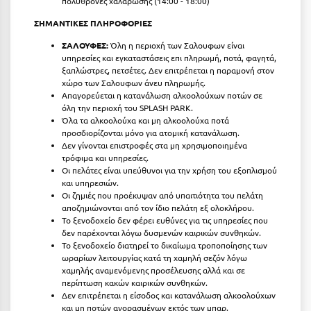
πολυθρόνες χαλάρωσης (14:00 - 18:00)
ΣΗΜΑΝΤΙΚΕΣ ΠΛΗΡΟΦΟΡΙΕΣ
Ξυλόκαστρο
ΣΑΛΟΥΦΕΣ:
Όλη η περιοχή των Σαλουφων είναι
υπηρεσίες και εγκαταστάσεις επι πληρωμή, ποτά, φαγητά,
Ο
ξαπλώστρες, πετσέτες. Δεν επιτρέπεται η παραμονή στον
χώρο των Σαλουφων άνευ πληρωμής.
Ορεινή Αρκαδία
Απαγορεύεται η κατανάλωση αλκοολούχων ποτών σε
όλη την περιοχή του SPLASH PARK.
Ορεινή Ναυπακτία
Όλα τα αλκοολούχα και μη αλκοολούχα ποτά
προσδιορίζονται μόνο για ατομική κατανάλωση.
Δεν γίνονται επιστροφές στα μη χρησιμοποιημένα
Π
τρόφιμα και υπηρεσίες.
Οι πελάτες είναι υπεύθυνοι για την χρήση του εξοπλισμού
Πάλαιρος
και υπηρεσιών.
Οι ζημιές που προέκυψαν από υπαιτιότητα του πελάτη
Παξοί
αποζημιώνονται από τον ίδιο πελάτη εξ ολοκλήρου.
Το ξενοδοχείο δεν φέρει ευθύνες για τις υπηρεσίες που
Παραλία Κατερίνης
δεν παρέχονται λόγω δυσμενών καιρικών συνθηκών.
Το ξενοδοχείο διατηρεί το δικαίωμα τροποποίησης των
ωραρίων λειτουργίας κατά τη χαμηλή σεζόν λόγω
Παραλία Λιτοχώρου
χαμηλής αναμενόμενης προσέλευσης αλλά και σε
περίπτωση κακών καιρικών συνθηκών.
Παράλιο Άστρος
Δεν επιτρέπεται η είσοδος και κατανάλωση αλκοολούχων
και μη ποτών αγορασμένων εκτός των μπαρ.