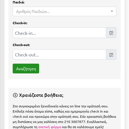
Παιδιά:
Ιωάννινα
Αριθμός Παιδιών...
Κ
Check-in:
Καβάλα
Καλάβρυτα
Check-out:
Καλαμάτα
Κάλαμος
Καλαμπάκα
Κάλυμνος
Χρειάζεστε βοήθεια;
Καμένα Βούρλα
Στο συγκεκριμένο ξενοδοχείο κάνεις on line την κράτησή σου.
Καρδάμαινα
Επίλεξε πόσα άτομα είστε, καθώς και ημερομηνία check in και
check out και προχώρα στην κράτησή σου. Εάν χρειαστείς βοήθεια
Καρδαμύλη
μη διστάσεις να μας καλέσεις στο 210 3007877. Εναλλακτικά,
συμπλήρωσε τη
σχετική φόρμα
και θα σε καλέσουμε εμείς!