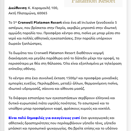
Πόρος
Διεύθυνση:
Κ. Καραμανλή 100,
Ακτή Πλαταμώνα, 60065
Πόρτο Χέλι
Το 5*
Cronwell Platamon Resort
είναι ένα all inclusive ξενοδοχείο 5
Πρέβεζα
αστέρων, που βρίσκεται στην Πιερία, ακριβώς μπροστά στην ιδιωτική
αμμώδη παραλία του. Προσφέρει κέντρο σπα, πισίνα με μπαρ μέσα στο
Πύλος
νερό και πολλές αθλητικές εγκαταστάσεις. Στην παραλία υπάρχουν
δωρεάν ξαπλώστρες.
Πύργος
Τα δωμάτια του Cronwell Platamon Resort διαθέτουν κομψή
διακόσμηση και μεγάλα παράθυρα από το δάπεδο μέχρι την οροφή, τα
Ρ
περισσότερα με θέα στη θάλασσα. Όλα είναι εξοπλισμένα με τηλεόραση
επίπεδης οθόνης.
Ρέθυμνο
Το κέντρο σπα έχει συνολική έκταση 1500μ² και προσφέρει μοναδικές
εμπειρίες ευεξίας. Περιλαμβάνει, μεταξύ άλλων, θερμαινόμενη πισίνα,
Ρίο
ιδιωτικό υδρομασάζ, σάουνα και αίθουσα μασάζ.
Ρόδος
Τα διάφορα εστιατόρια των εγκαταστάσεων σερβίρουν ελληνικά και
δυτικό-ευρωπαϊκά πιάτα υψηλής ποιότητας. Το εσωτερικό και το
υπαίθριο μπαρ προσφέρουν καφέ, φρέσκους χυμούς και κοκτέιλ.
Σ
Είναι πολύ δημοφιλές για οικογένειες γιατί
έχει ψυχαγωγικές και
αθλητικές δραστηριότητες που περιλαμβάνουν γήπεδο τένις, γήπεδο
Σαλαμίνα
μπάσκετ και προσωπικό ψυχαγωγίας. Θα βρείτε επίσης και το υδάτινο