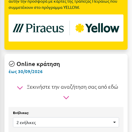
αυτήν την προσφορά με κάρτες της Τράπεζας Πειραιώς που
Η
συμμετέχουν στο πρόγραμμα YELLOW.
Ηλεία
Ηράκλειο
Θ
Θάσος
Online κράτηση
Θεσσαλονίκη
έως 30/09/2026
Ι
Ξεκινήστε την αναζήτηση σας από εδώ
Ιεράπετρα
Ιθάκη
Ενήλικες:
Ικαρία
2 ενήλικες
Ίος