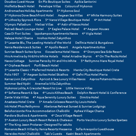
Douskos Guest House
En Plo Boutique Suites
Apikia Santorini
Molfetta Beach Hotel
Penelope Villas
Colours of Mykonos
Andromaches Holiday Apartments
5* Mykonos Soul
5* Mykonos Dove Beachfront Hotel
Aegean Sea Villas
4* White Harmony Suites
4* Lithos by Spyros & Flora
5* Varos Village Boutique Hotel
4* Art Hotel
Olympic Palladium
Melissi Villas
4* Astir of Naxos Hotel
Petradi Beach Lounge Hotel
5* Eagles Palace Hotel
4* Aegean Houses
Casa Di Fiori Suites
Ippokampos Apartments Naxos
4* Vigla Hotel
Halepa Hotel Chania
Iniohos Hotel Zakynthos
5* Lesante Blu, The Leading Hotels of the World
Delfinia Hotel & Bungalows
Xenia Residences & Suites
4* Apollo Resort
Angela Apartments Kos
Sunrise Beach Suites Syros
Iliovasilema Hotel Naxos
4* Dionysos Sea Side Resort
Mrs Armelina by Mr&Mrs White Hotels
Hotel Ariadne Skyros
4* On The Rocks Hotel
Naxos Cottage
Sunrise Paros by Mr and Mrs White
5* Rethymno Mare Royal Hotel
4* Orpheas Resort
Porfi Beach Hotel
5* Lesante Classic – Preferred Hotels & Resorts
Menta City Boutique Hotel Crete
Polis 1907
5* Aegean Suites Hotel Skiathos
4* Dafni Plus Hotel Pieria
Karras Livin Zakynthos
Apricot & Sea Luxury Villas Naxos
Aspros Potamos Houses
Summer Bed Nydri
Anemelia Villa Zakynthos
Mykonos Lolita, A Grecotel Resort to Live
Little Venice Villas
4* Sofianna Resort & Spa
4* Louis Althea Beach
Dolphin Resort Hotel & Conference
Zante Vista Villas
4* Aqua Serenity Luxury Suites
Dimitra Hotel
Anastasia Hotel Crete
5* Amada Colossos Resort by Louis Hotels
Ink Hotel Phos Rethymno
Abelonas Retreat Sunset & Sunrise Lodgings
Belohorizonte Fine Accommodation Chalkidiki
Aphea Village Chania
Pandora Studios & Apartments
4* Zeus Village Resort
5* Avaton Luxury Beach Resort Relais & Chateaux
Porto Vecchio Luxury Suites Spetses
4* The King Jason Protaras – Designed for adults
Romanos Beach Villas by Xenia Resorts Messenia
Sofia Areopolis Guesthouse
Nereides Hotel Chalkidiki
Taki's Guests
Kastri Beach Apartments