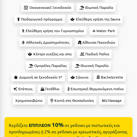
Ε
Οικογενειακό Ξενοδοχείο
Ιδιωτική Παραλία
Ελάτη Αρκαδίας
Παιδαγωγικό πρόγραμμα
Ελεύθερη χρήση της Sauna
Ελληνικό Αρκαδίας
Ελεύθερη χρήση του Γυμναστηρίου
Water Park
Ελούντα Κρήτης
Αθλητικές Δραστηριότητες
Αίθουσα Παιχνιδιών
Ερέτρια
Κέντρο ευεξίας και σπα
Παιδική Πισίνα
Ερμιόνη
Ομπρέλες Παραλίας
Ιδιωτική Παραλία
Εύβοια
Διαμονή σε ξενοδοχείο 5*
Σάουνα
Bachelorette
Ευρυτανία
Επέτειος
Γενέθλια
Εσωτερική θερμαινόμενη πισίνα
Ζ
Χρηματοκιβώτιο
Κοντά στη Θεσσαλονίκη
Massage
Ζαγοροχώρια
10%
Κερδίζετε
ΕΠΙΠΛΕΟΝ
σε yellows με πιστωτικές και
Ζάκυνθος
προπληρωμένες ή 2% σε yellows με χρεωστικές, αγοράζοντας