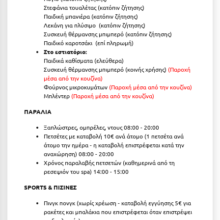
Στεφάνια τουαλέτας (κατόπιν ζήτησης)
Μεθώνη
Παιδική μπανιέρα (κατόπιν ζήτησης)
Λεκάνη για πλύσιμο (κατόπιν ζήτησης)
Μεσολόγγι
Συσκευή θέρμανσης μπιμπερό (κατόπιν ζήτησης)
Παιδικό καροτσάκι (επί πληρωμή)
Μεσσηνία
Στο εστιατόριο:
Παιδικά καθίσματα (ελεύθερα)
Συσκευή θέρμανσης μπιμπερό (κοινής χρήσης)
(Παροχή
Μετέωρα
μέσα από την κουζίνα)
Φούρνος μικροκυμάτων
(Παροχή μέσα από την κουζίνα)
Μέτσοβο
Μπλέντερ
(Παροχή μέσα από την κουζίνα)
Μήλος
ΠΑΡΑΛΙΑ
Μονεμβασιά
Ξαπλώστρες, ομπρέλες, ντους 08:00 - 20:00
Πετσέτες με καταβολή 10€ ανά άτομο (1 πετσέτα ανά
Μουζάκι
άτομο την ημέρα - η καταβολή επιστρέφεται κατά την
αναχώρηση) 08:00 - 20:00
Χρόνος παραλαβής πετσετών (καθημερινά από τη
Μπαλί Κρήτης
ρεσεψιόν του spa) 14:00 - 15:00
Μπάνσκο
SPORTS & ΠΙΣΙΝΕΣ
Μπούκα Μεσσηνίας
Πινγκ πονγκ (
χωρίς χρέωση - καταβολή εγγύησης 5€ για
ρακέτες και μπαλάκια που επιστρέφεται όταν επιστρέψει
Μύκονος