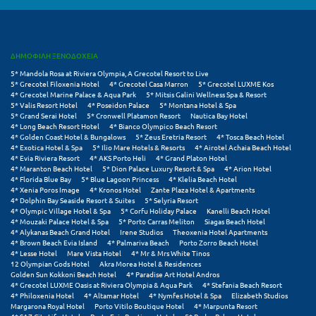
Φοινικούντα
Χ
ΔΗΜΟΦΙΛΗ ΞΕΝΟΔΟΧΕΙΑ
Χαλκίδα
5* Mandola Rosa at Riviera Olympia, A Grecotel Resort to Live
5* Grecotel Filoxenia Hotel
4* Grecotel Casa Marron
5* Grecotel LUXME Kos
4* Grecotel Marine Palace & Aqua Park
5* Mitsis Galini Wellness Spa & Resort
Χαλκιδική
5* Valis Resort Hotel
4* Poseidon Palace
5* Montana Hotel & Spa
5* Grand Serai Hotel
5* Cronwell Platamon Resort
Nautica Bay Hotel
Χανιά
4* Long Beach Resort Hotel
4* Bianco Olympico Beach Resort
4* Golden Coast Hotel & Bungalows
5* Zeus Eretria Resort
4* Tosca Beach Hotel
4* Exotica Hotel & Spa
5* Ilio Mare Hotels & Resorts
4* Airotel Achaia Beach Hotel
Χερσόνησος
4* Evia Riviera Resort
4* AKS Porto Heli
4* Grand Platon Hotel
4* Maranton Beach Hotel
5* Dion Palace Luxury Resort & Spa
4* Arion Hotel
Χερσόνησος Άθως
4* Florida Blue Bay
5* Blue Lagoon Princess
4* Klelia Beach Hotel
4* Xenia Poros Image
4* Kronos Hotel
Zante Plaza Hotel & Apartments
4* Dolphin Bay Seaside Resort & Suites
5* Selyria Resort
Χίος
4* Olympic Village Hotel & Spa
5* Corfu Holiday Palace
Kanelli Beach Hotel
4* Mouzaki Palace Hotel & Spa
5* Porto Carras Meliton
Siagas Beach Hotel
Χράνοι Μεσσηνίας
4* Alykanas Beach Grand Hotel
Irene Studios
Theoxenia Hotel Apartments
4* Brown Beach Evia Island
4* Palmariva Beach
Porto Zorro Beach Hotel
4* Lesse Hotel
Mare Vista Hotel
4* Mr & Mrs White Tinos
Ψ
12 Olympian Gods Hotel
Akra Morea Hotel & Residences
Golden Sun Kokkoni Beach Hotel
4* Paradise Art Hotel Andros
4* Grecotel LUXME Oasis at Riviera Olympia & Aqua Park
4* Stefania Beach Resort
Ψαθόπυργος
4* Philoxenia Hotel
4* Altamar Hotel
4* Nymfes Hotel & Spa
Elizabeth Studios
Margarona Royal Hotel
Porto Vitilo Boutique Hotel
4* Marpunta Resort