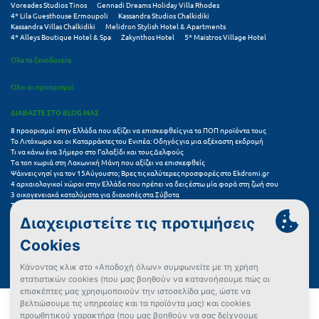
Voreades Studios Tinos
Gennadi Dreams Holiday Villa Rhodes
4* Lila Guesthouse Ermoupoli
Kassandra Studios Chalkidiki
Kassandra Villas Chalkidiki
Melidron Stylish Hotel & Apartments
4* Alleys Boutique Hotel & Spa
Zakynthos Hotel
5* Maistros Village Hotel
Όλα τα ξενοδοχεία
Όλοι οι προορισμοί
ΔΙΑΒΑΣΤΕ ΣΤΟ BLOG ΜΑΣ
8 προορισμοί στην Ελλάδα που αξίζει να επισκεφθείς για τα ΠΟΠ προϊόντα τους
Το Λιτόχωρο και οι Καταρράκτες του Ενιπέα: Οδηγός για μια αξέχαστη εκδρομή
Τι να κάνω ένα 3ήμερο στο Γαλαξίδι και τους Δελφούς
Τα τοπ χωριά στη Λακωνική Μάνη που αξίζει να επισκεφθείς
Ψάχνεις νησί για τον 15Αύγουστο; Βρες τις καλύτερες προσφορές στο Ekdromi.gr
4 αρχαιολογικοί χώροι στην Ελλάδα που πρέπει να δεις έστω μία φορά στη ζωή σου
3 οικογενειακά καταλύματα για διακοπές στα Σύβοτα
Τα 11 καλύτερα καλοκαιρινά resorts στην Ελλάδα
7 μικρά ελληνικά νησιά για αξέχαστες καλοκαιρινές διακοπές
5+1 ινσταγκραμικές παραλίες στην Ελλάδα που αξίζουν μια θέση στο feed σου
Συχνές Ερωτήσεις (FAQs) για Ξενοδοχεία
Όροι χρήσης
Πολιτική Προστασίας Προσωπικών Δεδομένων