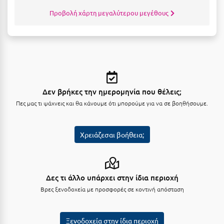
Σούνιο
Προβολή χάρτη μεγαλύτερου μεγέθους
Σπάρτη
Σπέτσες
Σποράδες
Σύβοτα
Δεν βρήκες την ημερομηνία που θέλεις;
Πες μας τι ψάχνεις και θα κάνουμε ότι μπορούμε για να σε βοηθήσουμε.
Σύμη
Σύρος
Χρειάζεσαι βοήθεια;
Σχοινούσα
Τ
Δες τι άλλο υπάρχει στην ίδια περιοχή
Τζουμέρκα
Βρες ξενοδοχεία με προσφορές σε κοντινή απόσταση
Τήνος
Ξενοδοχεία στην ίδια περιοχή