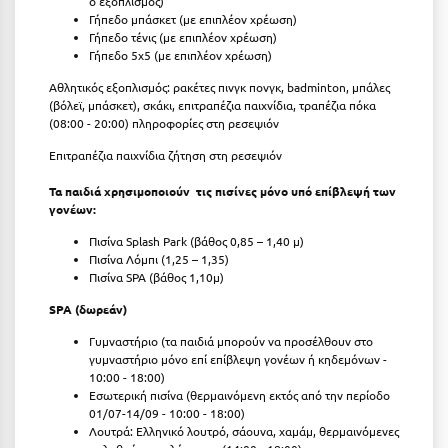
ο εξοπλισμός)
Γήπεδο μπάσκετ (με επιπλέον χρέωση)
Μυστράς
Γήπεδο τένις (με επιπλέον χρέωση)
Γήπεδο 5x5 (με επιπλέον χρέωση)
Μυτιλήνη
Αθλητικός εξοπλισμός: ρακέτες πινγκ πονγκ, badminton, μπάλες
(βόλεϊ, μπάσκετ), σκάκι, επιτραπέζια παιχνίδια, τραπέζια πόκα
Ν
(08:00 - 20:00) πληροφορίες στη ρεσεψιόν
Eπιτραπέζια παιχνίδια ζήτηση στη ρεσεψιόν
Νάξος
Τα παιδιά χρησιμοποιούν τις πισίνες μόνο υπό επίβλεψή των
Νάουσα
γονέων:
Ναυπακτία
Πισίνα Splash Park (βάθος 0,85 – 1,40 μ)
Πισίνα Λόμπι (1,25 – 1,35)
Πισίνα SPA (βάθος 1,10μ)
Ναύπλιο
SPA (δωρεάν)
Νέα Μάκρη
Γυμναστήριο (τα παιδιά μπορούν να προσέλθουν στο
Νέα Στύρα Εύβοιας
γυμναστήριο μόνο επί επίβλεψη γονέων ή κηδεμόνων -
10:00 - 18:00)
Νέοι Πόροι Πιερίας
Εσωτερική πισίνα (θερμαινόμενη εκτός από την περίοδο
01/07-14/09 - 10:00 - 18:00)
Λουτρά: Ελληνικό λουτρό, σάουνα, χαμάμ, θερμαινόμενες
Ξ