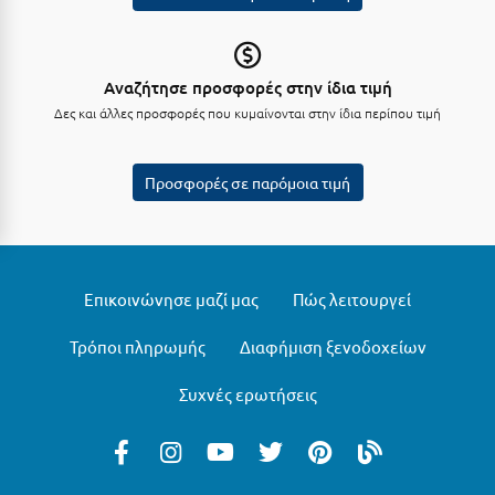
Τολό
Τριζόνια Φωκίδος
Αναζήτησε προσφορές στην ίδια τιμή
Τρίκαλα
Δες και άλλες προσφορές που κυμαίνονται στην ίδια περίπου τιμή
Τρίκαλα Κορινθίας
Τρίπολη
Προσφορές σε παρόμοια τιμή
Τυρός
Υ
Επικοινώνησε μαζί μας
Πώς λειτουργεί
Ύδρα
Τρόποι πληρωμής
Διαφήμιση ξενοδοχείων
Φ
Συχνές ερωτήσεις
Φιλιατρά Μεσσηνίας
Φλώρινα