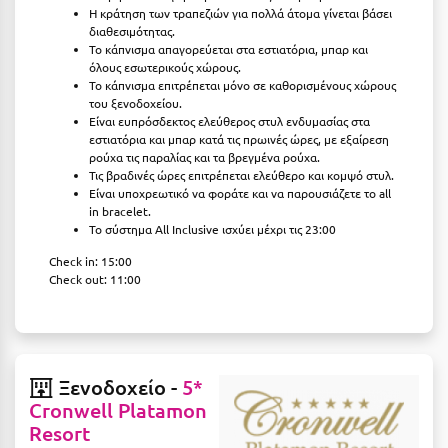
Πάργα
Η κράτηση των τραπεζιών για πολλά άτομα γίνεται βάσει
διαθεσιμότητας.
Παρνασσός
Το κάπνισμα απαγορεύεται στα εστιατόρια, μπαρ και
όλους εσωτερικούς χώρους.
Πάρος
Το κάπνισμα επιτρέπεται μόνο σε καθορισμένους χώρους
του ξενοδοχείου.
Πάτμος
Είναι ευπρόσδεκτος ελεύθερος στυλ ενδυμασίας στα
εστιατόρια και μπαρ κατά τις πρωινές ώρες, με εξαίρεση
Πάτρα
ρούχα τις παραλίας και τα βρεγμένα ρούχα.
Τις βραδινές ώρες επιτρέπεται ελεύθερο και κομψό στυλ.
Παύλιανη
Είναι υποχρεωτικό να φοράτε και να παρουσιάζετε το all
in bracelet.
Πειραιάς
Το σύστημα All Inclusive ισχύει μέχρι τις 23:00
Check in: 15:00
Πελοπόννησος
Check out: 11:00
Πήλιο
Πιερία
Πλαταμώνας
Ξενοδοχείο -
5*
Cronwell Platamon
Πλύτρα Λακωνίας
Resort