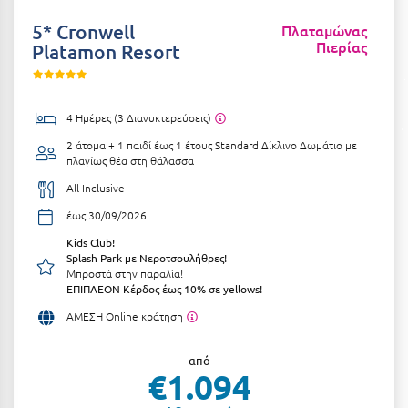
Αργολίδα
Ξενοδοχεία 3 Αστέρων
5* Cronwell
Πλαταμώνας
Πιερίας
Platamon Resort
Αριδαία
Ξενοδοχεία 4 Αστέρων
Αρκαδία
Ξενοδοχεία 5 Αστέρων
4 Ημέρες (3 Διανυκτερεύσεις)
Αρκίτσα
Βίλες
2 άτομα + 1 παιδί έως 1 έτους
Standard Δίκλινο Δωμάτιο με
Αρτέμιδα
πλαγίως θέα στη θάλασσα
Κρουαζιέρες
All Inclusive
Αρχαία Ολυμπία
Ενοικιαζόμενα Δωμάτια
έως 30/09/2026
Αστυπάλαια
Διαμερίσματα
Kids Club!
Splash Park με Νεροτσουλήθρες!
Αττική
Studios
Μπροστά στην παραλία!
ΕΠΙΠΛΕΟΝ Κέρδος έως 10% σε yellows!
Αχαΐα
Boutique Hotels
ΑΜΕΣΗ Online κράτηση
Ξενώνες
Β
από
Camping
€1.094
Βansko