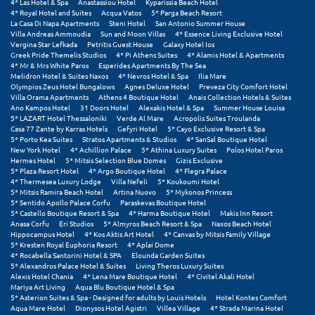
4* Las Hotel & Spa
Anastassiou Hotel
Kyparissia Beach Hotel
4* Royal Hotel and Suites
Acqua Vatos
5* Parga Beach Resort
La Casa Di Napa Apartments
Steni Hotel
San Antonio Summer House
Villa Andreas Ammoudia
Sun and Moon Villas
4* Essence Living Exclusive Hotel
Vergina Star Lefkada
Petritis Guest House
Galaxy Hotel Ios
Greek Pride Themelis Studios
4* Pi Athens Suites
4* Alamis Hotel & Apartments
4* Mr & Mrs White Paros
Esperides Apartments By The Sea
Melidron Hotel & Suites Naxos
4* Nevros Hotel & Spa
Ilia Mare
Olympios Zeus Hotel Bungalows
Agnes Deluxe Hotel
Preveza City Comfort Hotel
Villa Orama Apartments
Athens 4 Boutique Hotel
Anais Collection Hotels & Suites
Ano Kampos Hotel
31 Doors Hotel
Alexakis Hotel & Spa
Summer House Louisa
5* LAZART Hotel Thessaloniki
Verde Al Mare
Acropolis Suites Troulanda
Casa 77 Zante by Karras Hotels
Gefyri Hotel
5* Cayo Exclusive Resort & Spa
5* Porto Kea Suites
Stratos Apartments & Studios
4* SanSal Boutique Hotel
New York Hotel
4* Achillion Palace
5* Athina Luxury Suites
Polos Hotel Paros
Hermes Hotel
5* Mitsis Selection Blue Domes
Gizis Exclusive
5* Plaza Resort Hotel
4* Argo Boutique Hotel
4* Flegra Palace
4* Thermesea Luxury Lodge
Villa Nefeli
5* Koukoumi Hotel
5* Mitsis Ramira Beach Hotel
Artina Nuovo
5* Mykonos Princess
5* Sentido Apollo Palace Corfu
Paraskevas Boutique Hotel
5* Castello Boutique Resort & Spa
4* Harma Boutique Hotel
Makis Inn Resort
Anasa Corfu
Eri Studios
5* Almyros Beach Resort & Spa
Naxos Beach Hotel
Hippocampus Hotel
4* Kos Aktis Art Hotel
4* Canvas by Mitsis Family Village
5* Kresten Royal Euphoria Resort
4* Aplai Dome
4* Rocabella Santorini Hotel & SPA
Elounda Garden Suites
5* Alexandros Palace Hotel & Suites
Living Theros Luxury Suites
Alexis Hotel Chania
4* Lena Mare Boutique Hotel
4* Civitel Akali Hotel
Mariya Art Living
Aqua Blu Boutique Hotel & Spa
5* Asterion Suites & Spa - Designed for adults by Louis Hotels
Hotel Kontes Comfort
Aqua Mare Hotel
Dionysos Hotel Agistri
Villea Village
4* Strada Marina Hotel