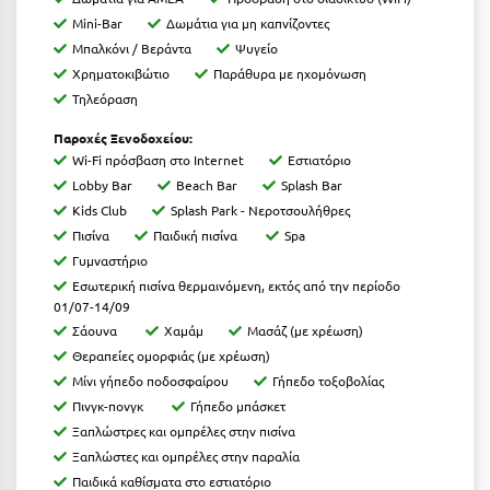
Κοζάνη
Mini-Bar
Δωμάτια για μη καπνίζοντες
Μπαλκόνι / Βεράντα
Ψυγείο
Κοκκώνι Κορινθίας
Χρηματοκιβώτιο
Παράθυρα με ηχομόνωση
Κομοτηνή
Τηλεόραση
Κόνιτσα
Παροχές Ξενοδοχείου:
Wi-Fi πρόσβαση στο Internet
Εστιατόριο
Κόρινθος
Lobby Bar
Beach Bar
Splash Bar
Kids Club
Splash Park - Νεροτσουλήθρες
Κορώνη
Πισίνα
Παιδική πισίνα
Spa
Κουρούτα Ηλείας
Γυμναστήριο
Εσωτερική πισίνα θερμαινόμενη, εκτός από την περίοδο
Κουφονήσια
01/07-14/09
Σάουνα
Χαμάμ
Μασάζ (με χρέωση)
Κρήτη
Θεραπείες ομορφιάς (με χρέωση)
Μίνι γήπεδο ποδοσφαίρου
Γήπεδο τοξοβολίας
Κρουαζιέρες
Πινγκ-πονγκ
Γήπεδο μπάσκετ
Κύθηρα
Ξαπλώστρες και ομπρέλες στην πισίνα
Ξαπλώστες και ομπρέλες στην παραλία
Κυλλήνη
Παιδικά καθίσματα στο εστιατόριο