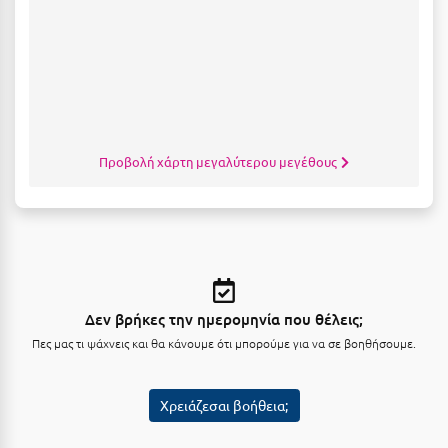
Σαμοθράκη
Σάμος
Σαντορίνη
Σέριφος
Σέρρες
Προβολή χάρτη μεγαλύτερου μεγέθους
Σιθωνία
Σίκινος
Σίφνος
Σκαφιδιά Ηλείας
Δεν βρήκες την ημερομηνία που θέλεις;
Πες μας τι ψάχνεις και θα κάνουμε ότι μπορούμε για να σε βοηθήσουμε.
Σκιάθος
Σκόπελος
Χρειάζεσαι βοήθεια;
Σκύρος