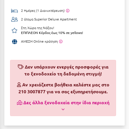
Αργολίδα
Ξενοδοχεία 3 Αστέρων
2 Ημέρες (1 Διανυκτέρευση)
Αριδαία
2 άτομα
Superior Deluxe Apartment
Ξενοδοχεία 4 Αστέρων
Στη Χώρα της Νάξου!
Αρκαδία
Ξενοδοχεία 5 Αστέρων
ΕΠΙΠΛΕΟΝ Κέρδος έως 10% σε yellows!
Αρκίτσα
Βίλες
ΑΜΕΣΗ Online κράτηση
Αρτέμιδα
Κρουαζιέρες
Αρχαία Ολυμπία
Ενοικιαζόμενα Δωμάτια
Δεν υπάρχουν ενεργές προσφορές για
Αστυπάλαια
το ξενοδοχείο τη δεδομένη στιγμή!
Διαμερίσματα
Αττική
Αν χρειάζεστε βοήθεια καλέστε μας στο
Studios
210 3007877 για να σας εξυπηρετήσουμε.
Αχαΐα
Boutique Hotels
Δες άλλα ξενοδοχεία στην ίδια περιοχή
Ξενώνες
Β
Camping
Βansko