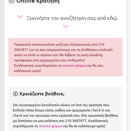
Online κράτηση
Ε
Ελάτη Αρκαδίας
Ξεκινήστε την αναζήτηση σας από εδώ
Ελληνικό Αρκαδίας
Ελούντα Κρήτης
Παρακαλώ επικοινωνήστε μαζί μας τηλεφωνικώς στο 210
Ερέτρια
3007877 για να σας ενημερώσουμε για τις διαθέσιμες επιλογές
ώστε να είστε οι πρώτοι που θα λάβετε τις early booking
Ερμιόνη
προσφορές στις ημερομηνίες που επιθυμείτε!
Εναλλακτικά, συμπληρώστε τη
σχετική φόρμα
και θα σας
Εύβοια
καλέσουμε εμείς!
Ευρυτανία
Χρειάζεστε βοήθεια;
Ζ
Στο συγκεκριμένο ξενοδοχείο κάνεις on line την κράτησή σου.
Ζαγοροχώρια
Επίλεξε πόσα άτομα είστε, καθώς και ημερομηνία check in και
check out και προχώρα στην κράτησή σου. Εάν χρειαστείς βοήθεια
Ζάκυνθος
μη διστάσεις να μας καλέσεις στο 210 3007877. Εναλλακτικά,
συμπλήρωσε τη
σχετική φόρμα
και θα σε καλέσουμε εμείς!