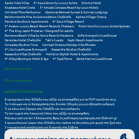
Zante Vista Villas
4* Aqua Serenity Luxury Suites
Dimitra Hotel
Anastasia Hotel Crete
5* Amada Colossos Resort by Louis Hotels
Ink Hotel Phos Rethymno
Abelonas Retreat Sunset & Sunrise Lodgings
Belohorizonte Fine Accommodation Chalkidiki
Aphea Village Chania
Pandora Studios & Apartments
4* Zeus Village Resort
5* Avaton Luxury Beach Resort Relais & Chateaux
Porto Vecchio Luxury Suites Spetses
4* The King Jason Protaras – Designed for adults
Romanos Beach Villas by Xenia Resorts Messenia
Sofia Areopolis Guesthouse
Nereides Hotel Chalkidiki
Taki's Guests
Kastri Beach Apartments
Voreades Studios Tinos
Gennadi Dreams Holiday Villa Rhodes
4* Lila Guesthouse Ermoupoli
Kassandra Studios Chalkidiki
Kassandra Villas Chalkidiki
Melidron Stylish Hotel & Apartments
4* Alleys Boutique Hotel & Spa
4* Opal Paros
Santa Marina Guesthouse
Όλα τα ξενοδοχεία
Όλοι οι προορισμοί
ΔΙΑΒΑΣΤΕ ΣΤΟ BLOG ΜΑΣ
8 προορισμοί στην Ελλάδα που αξίζει να επισκεφθείς για τα ΠΟΠ προϊόντα τους
Το Λιτόχωρο και οι Καταρράκτες του Ενιπέα: Οδηγός για μια αξέχαστη εκδρομή
Τι να κάνω ένα 3ήμερο στο Γαλαξίδι και τους Δελφούς
Τα τοπ χωριά στη Λακωνική Μάνη που αξίζει να επισκεφθείς
Ψάχνεις νησί για τον 15Αύγουστο; Βρες τις καλύτερες προσφορές στο Ekdromi.gr
4 αρχαιολογικοί χώροι στην Ελλάδα που πρέπει να δεις έστω μία φορά στη ζωή σου
3 οικογενειακά καταλύματα για διακοπές στα Σύβοτα
Τα 11 καλύτερα καλοκαιρινά resorts στην Ελλάδα
7 μικρά ελληνικά νησιά για αξέχαστες καλοκαιρινές διακοπές