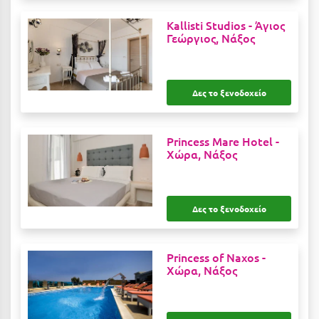
Κύμη Ευβοίας
Kallisti Studios -
Άγιος
Γεώργιος, Νάξος
Κυπαρισσία
Κύπρος
Δες το ξενοδοχείο
Κως
Λ
Princess Mare Hotel -
Χώρα, Νάξος
Λαγκάδια
Λακόπετρα Αχαΐας
Δες το ξενοδοχείο
Λακωνία
Λασίθι
Princess of Naxos -
Λεπτοκαρυά
Χώρα, Νάξος
Λέσβος