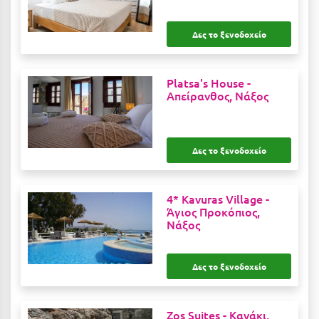
Καρδίτσα
Κάρπαθος
Δες το ξενοδοχείο
Καρπενήσι
Platsa's House -
Κάρυστος
Απείρανθος, Νάξος
Κάσος
Κασσάνδρα
Δες το ξενοδοχείο
Καστοριά
Κατερίνη
4* Kavuras Village -
Άγιος Προκόπιος,
Κέα - Τζιά
Νάξος
Κερατέα
Δες το ξενοδοχείο
Κέρκυρα
Κεφαλονιά
Zos Suites -
Κανάκι,