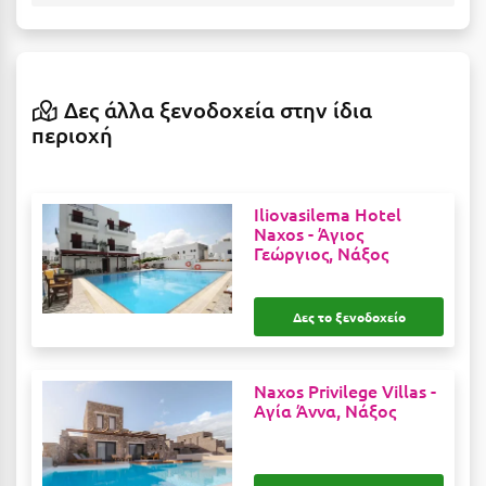
Η
Ηλεία
Ηράκλειο
Δες άλλα ξενοδοχεία στην ίδια
περιοχή
Θ
Θάσος
Iliovasilema Hotel
Naxos -
Άγιος
Θεσσαλονίκη
Γεώργιος, Νάξος
Ι
Δες το ξενοδοχείο
Ιεράπετρα
Ιθάκη
Naxos Privilege Villas -
Αγία Άννα, Νάξος
Ικαρία
Ίος