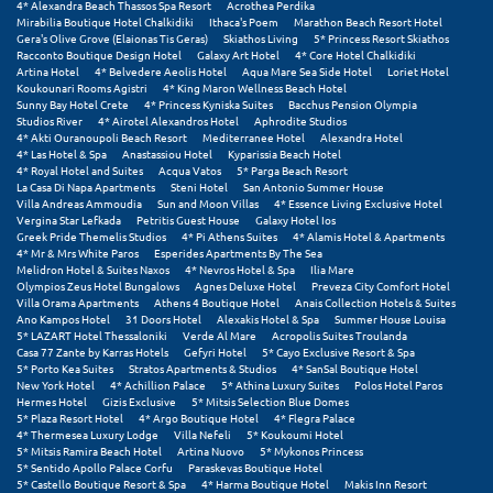
4* Alexandra Beach Thassos Spa Resort
Acrothea Perdika
Mirabilia Boutique Hotel Chalkidiki
Ithaca's Poem
Marathon Beach Resort Hotel
Gera's Olive Grove (Elaionas Tis Geras)
Skiathos Living
5* Princess Resort Skiathos
Racconto Boutique Design Hotel
Galaxy Art Hotel
4* Core Hotel Chalkidiki
Artina Hotel
4* Belvedere Aeolis Hotel
Aqua Mare Sea Side Hotel
Loriet Hotel
Koukounari Rooms Agistri
4* King Maron Wellness Beach Hotel
Sunny Bay Hotel Crete
4* Princess Kyniska Suites
Bacchus Pension Olympia
Studios River
4* Airotel Alexandros Hotel
Aphrodite Studios
4* Akti Ouranoupoli Beach Resort
Mediterranee Hotel
Alexandra Hotel
4* Las Hotel & Spa
Anastassiou Hotel
Kyparissia Beach Hotel
4* Royal Hotel and Suites
Acqua Vatos
5* Parga Beach Resort
La Casa Di Napa Apartments
Steni Hotel
San Antonio Summer House
Villa Andreas Ammoudia
Sun and Moon Villas
4* Essence Living Exclusive Hotel
Vergina Star Lefkada
Petritis Guest House
Galaxy Hotel Ios
Greek Pride Themelis Studios
4* Pi Athens Suites
4* Alamis Hotel & Apartments
4* Mr & Mrs White Paros
Esperides Apartments By The Sea
Melidron Hotel & Suites Naxos
4* Nevros Hotel & Spa
Ilia Mare
Olympios Zeus Hotel Bungalows
Agnes Deluxe Hotel
Preveza City Comfort Hotel
Villa Orama Apartments
Athens 4 Boutique Hotel
Anais Collection Hotels & Suites
Ano Kampos Hotel
31 Doors Hotel
Alexakis Hotel & Spa
Summer House Louisa
5* LAZART Hotel Thessaloniki
Verde Al Mare
Acropolis Suites Troulanda
Casa 77 Zante by Karras Hotels
Gefyri Hotel
5* Cayo Exclusive Resort & Spa
5* Porto Kea Suites
Stratos Apartments & Studios
4* SanSal Boutique Hotel
New York Hotel
4* Achillion Palace
5* Athina Luxury Suites
Polos Hotel Paros
Hermes Hotel
Gizis Exclusive
5* Mitsis Selection Blue Domes
5* Plaza Resort Hotel
4* Argo Boutique Hotel
4* Flegra Palace
4* Thermesea Luxury Lodge
Villa Nefeli
5* Koukoumi Hotel
5* Mitsis Ramira Beach Hotel
Artina Nuovo
5* Mykonos Princess
5* Sentido Apollo Palace Corfu
Paraskevas Boutique Hotel
5* Castello Boutique Resort & Spa
4* Harma Boutique Hotel
Makis Inn Resort