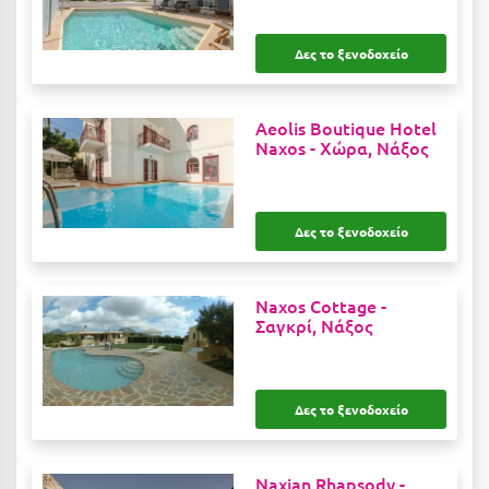
Μεθώνη
Δες το ξενοδοχείο
Μεσολόγγι
Μεσσηνία
Aeolis Boutique Hotel
Naxos -
Χώρα, Νάξος
Μετέωρα
Μέτσοβο
Δες το ξενοδοχείο
Μήλος
Μονεμβασιά
Naxos Cottage -
Μουζάκι
Σαγκρί, Νάξος
Μπαλί Κρήτης
Μπάνσκο
Δες το ξενοδοχείο
Μπούκα Μεσσηνίας
Naxian Rhapsody -
Μύκονος