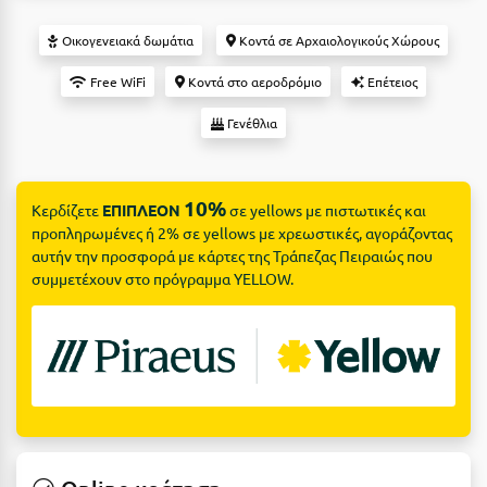
Suites
Βόλος
Οικογενειακά δωμάτια
Κοντά σε Αρχαιολογικούς Χώρους
Βραχάτι Κορινθίας
Free WiFi
Κοντά στο αεροδρόμιο
Επέτειος
Βυτίνα
Δες όλες τις προσφορές
Γενέθλια
Γ
Δες όλα τα πακέτα διακοπών
Γαλαξiδι
10%
Κερδίζετε
ΕΠΙΠΛΕΟΝ
σε yellows με πιστωτικές και
προπληρωμένες ή 2% σε yellows με χρεωστικές, αγοράζοντας
Γλυφάδα
αυτήν την προσφορά με κάρτες της Τράπεζας Πειραιώς που
Γρεβενά
συμμετέχουν στο πρόγραμμα YELLOW.
Γύθειο
Δ
Δελφοί
Διακοπτό