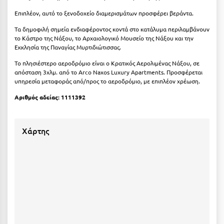
Πόρος
Επιπλέον, αυτό το ξενοδοχείο διαμερισμάτων προσφέρει βεράντα.
Πόρτο Χέλι
Τα δημοφιλή σημεία ενδιαφέροντος κοντά στο κατάλυμα περιλαμβάνουν
το Κάστρο της Νάξου, το Αρχαιολογικό Μουσείο της Νάξου και την
Πρέβεζα
Εκκλησία της Παναγίας Μυρτιδιώτισσας.
Πύλος
Το πλησιέστερο αεροδρόμιο είναι ο Κρατικός Αερολιμένας Νάξου, σε
απόσταση 3χλμ. από το Arco Naxos Luxury Apartments. Προσφέρεται
Πύργος
υπηρεσία μεταφοράς από/προς το αεροδρόμιο, με επιπλέον χρέωση.
Αριθμός αδείας: 1111392
Ρ
Ρέθυμνο
Χάρτης
Ρίο
Ρόδος
Σ
Σαλαμίνα