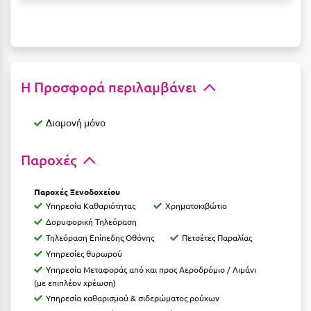
Ξυλόκαστρο
Ο
Η Προσφορά περιλαμβάνει
Ορεινή Αρκαδία
Ορεινή Ναυπακτία
Διαμονή μόνο
Π
Παροχές
Πάλαιρος
Παροχές Ξενοδοχείου
Παξοί
Υπηρεσία Καθαριότητας
Χρηματοκιβώτιο
Δορυφορική Τηλεόραση
Παραλία Κατερίνης
Τηλεόραση Επίπεδης Οθόνης
Πετσέτες Παραλίας
Υπηρεσίες θυρωρού
Παραλία Λιτοχώρου
Υπηρεσία Μεταφοράς από και προς Αεροδρόμιο / Λιμάνι
(με επιπλέον χρέωση)
Παράλιο Άστρος
Υπηρεσία καθαρισμού & σιδερώματος ρούχων