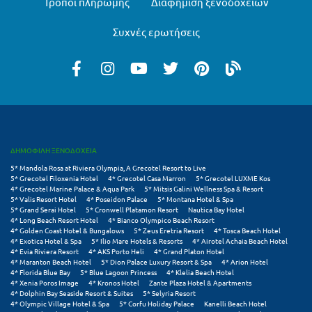
Τρόποι πληρωμής
Διαφήμιση ξενοδοχείων
Τολό
Τριζόνια Φωκίδος
Συχνές ερωτήσεις
Τρίκαλα
Τρίκαλα Κορινθίας
Τρίπολη
Τυρός
ΔΗΜΟΦΙΛΗ ΞΕΝΟΔΟΧΕΙΑ
Υ
5* Mandola Rosa at Riviera Olympia, A Grecotel Resort to Live
5* Grecotel Filoxenia Hotel
4* Grecotel Casa Marron
5* Grecotel LUXME Kos
4* Grecotel Marine Palace & Aqua Park
5* Mitsis Galini Wellness Spa & Resort
Ύδρα
5* Valis Resort Hotel
4* Poseidon Palace
5* Montana Hotel & Spa
5* Grand Serai Hotel
5* Cronwell Platamon Resort
Nautica Bay Hotel
4* Long Beach Resort Hotel
4* Bianco Olympico Beach Resort
4* Golden Coast Hotel & Bungalows
5* Zeus Eretria Resort
4* Tosca Beach Hotel
Φ
4* Exotica Hotel & Spa
5* Ilio Mare Hotels & Resorts
4* Airotel Achaia Beach Hotel
4* Evia Riviera Resort
4* AKS Porto Heli
4* Grand Platon Hotel
4* Maranton Beach Hotel
5* Dion Palace Luxury Resort & Spa
4* Arion Hotel
Φιλιατρά Μεσσηνίας
4* Florida Blue Bay
5* Blue Lagoon Princess
4* Klelia Beach Hotel
4* Xenia Poros Image
4* Kronos Hotel
Zante Plaza Hotel & Apartments
Φλώρινα
4* Dolphin Bay Seaside Resort & Suites
5* Selyria Resort
4* Olympic Village Hotel & Spa
5* Corfu Holiday Palace
Kanelli Beach Hotel