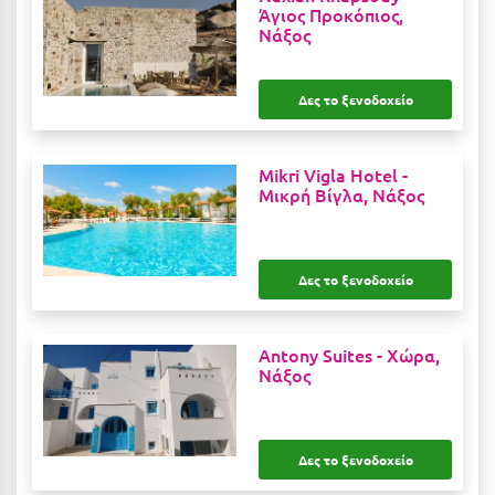
Άγιος Προκόπιος,
Νάξος
Μυστράς
Μυτιλήνη
Δες το ξενοδοχείο
Ν
Mikri Vigla Hotel -
Νάξος
Μικρή Βίγλα, Νάξος
Νάουσα
Ναυπακτία
Δες το ξενοδοχείο
Ναύπλιο
Νέα Μάκρη
Antony Suites -
Χώρα,
Νάξος
Νέα Στύρα Εύβοιας
Νέοι Πόροι Πιερίας
Δες το ξενοδοχείο
Ξ