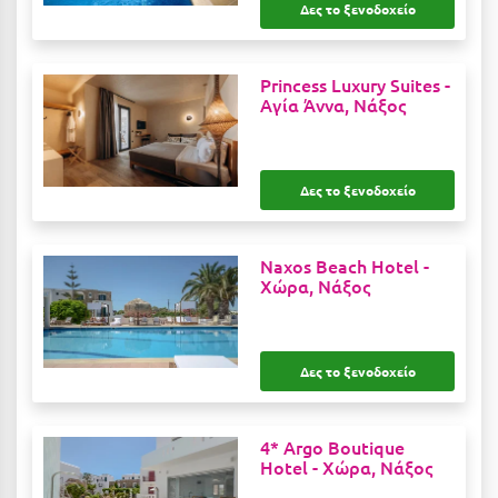
Λευκάδα
Δες το ξενοδοχείο
Λήμνος
Princess Luxury Suites -
Λίμνη Πλαστήρα
Αγία Άννα, Νάξος
Λιτόχωρο
Λουτρά Πόζαρ
Δες το ξενοδοχείο
Λουτρά Υπάτης
Λουτράκι
Naxos Beach Hotel -
Χώρα, Νάξος
Λούτσα
Μ
Δες το ξενοδοχείο
Μάνη
Μαραθώνας Αττικής
4* Argo Boutique
Hotel -
Χώρα, Νάξος
Μαρώνεια