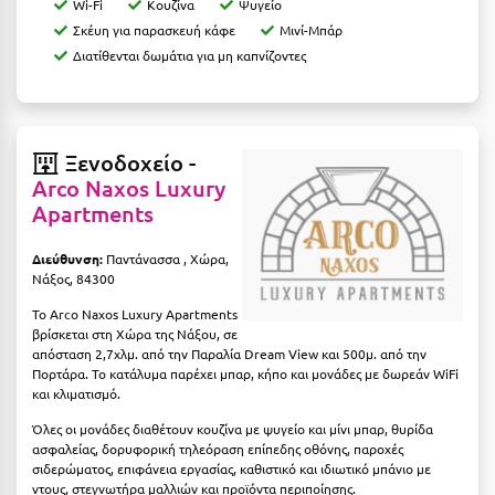
Πάργα
Wi-Fi
Κουζίνα
Ψυγείο
Σκέυη για παρασκευή κάφε
Μινί-Μπάρ
Παρνασσός
Διατίθενται δωμάτια για μη καπνίζοντες
Πάρος
Πάτμος
Ξενοδοχείο -
Πάτρα
Arco Naxos Luxury
Apartments
Παύλιανη
Πειραιάς
Διεύθυνση:
Παντάνασσα , Χώρα,
Νάξος, 84300
Πελοπόννησος
Το Arco Naxos Luxury Apartments
βρίσκεται στη Χώρα της Νάξου, σε
Πήλιο
απόσταση 2,7χλμ. από την Παραλία Dream View και 500μ. από την
Πορτάρα. Το κατάλυμα παρέχει μπαρ, κήπο και μονάδες με δωρεάν WiFi
Πιερία
και κλιματισμό.
Πλαταμώνας
Όλες οι μονάδες διαθέτουν κουζίνα με ψυγείο και μίνι μπαρ, θυρίδα
ασφαλείας, δορυφορική τηλεόραση επίπεδης οθόνης, παροχές
Πλύτρα Λακωνίας
σιδερώματος, επιφάνεια εργασίας, καθιστικό και ιδιωτικό μπάνιο με
ντους, στεγνωτήρα μαλλιών και προϊόντα περιποίησης.