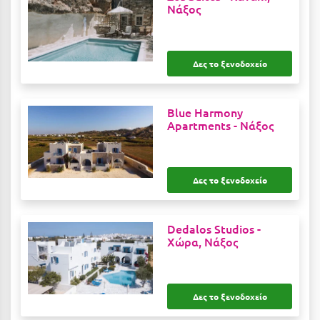
Νάξος
Κοζάνη
Κοκκώνι Κορινθίας
Κομοτηνή
Δες το ξενοδοχείο
Κόνιτσα
Blue Harmony
Κόρινθος
Apartments -
Νάξος
Κορώνη
Κουρούτα Ηλείας
Δες το ξενοδοχείο
Κουφονήσια
Κρήτη
Dedalos Studios -
Χώρα, Νάξος
Κρουαζιέρες
Κύθηρα
Δες το ξενοδοχείο
Κυλλήνη