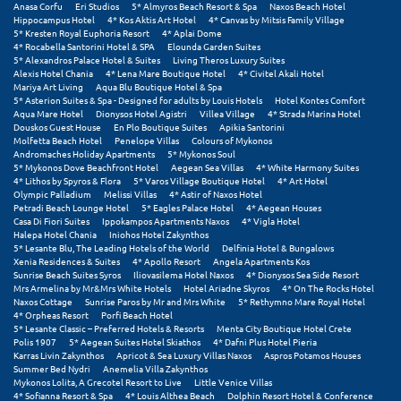
Anasa Corfu
Eri Studios
5* Almyros Beach Resort & Spa
Naxos Beach Hotel
Hippocampus Hotel
4* Kos Aktis Art Hotel
4* Canvas by Mitsis Family Village
5* Kresten Royal Euphoria Resort
4* Aplai Dome
4* Rocabella Santorini Hotel & SPA
Elounda Garden Suites
5* Alexandros Palace Hotel & Suites
Living Theros Luxury Suites
Alexis Hotel Chania
4* Lena Mare Boutique Hotel
4* Civitel Akali Hotel
Mariya Art Living
Aqua Blu Boutique Hotel & Spa
5* Asterion Suites & Spa - Designed for adults by Louis Hotels
Hotel Kontes Comfort
Aqua Mare Hotel
Dionysos Hotel Agistri
Villea Village
4* Strada Marina Hotel
Douskos Guest House
En Plo Boutique Suites
Apikia Santorini
Molfetta Beach Hotel
Penelope Villas
Colours of Mykonos
Andromaches Holiday Apartments
5* Mykonos Soul
5* Mykonos Dove Beachfront Hotel
Aegean Sea Villas
4* White Harmony Suites
4* Lithos by Spyros & Flora
5* Varos Village Boutique Hotel
4* Art Hotel
Olympic Palladium
Melissi Villas
4* Astir of Naxos Hotel
Petradi Beach Lounge Hotel
5* Eagles Palace Hotel
4* Aegean Houses
Casa Di Fiori Suites
Ippokampos Apartments Naxos
4* Vigla Hotel
Halepa Hotel Chania
Iniohos Hotel Zakynthos
5* Lesante Blu, The Leading Hotels of the World
Delfinia Hotel & Bungalows
Xenia Residences & Suites
4* Apollo Resort
Angela Apartments Kos
Sunrise Beach Suites Syros
Iliovasilema Hotel Naxos
4* Dionysos Sea Side Resort
Mrs Armelina by Mr&Mrs White Hotels
Hotel Ariadne Skyros
4* On The Rocks Hotel
Naxos Cottage
Sunrise Paros by Mr and Mrs White
5* Rethymno Mare Royal Hotel
4* Orpheas Resort
Porfi Beach Hotel
5* Lesante Classic – Preferred Hotels & Resorts
Menta City Boutique Hotel Crete
Polis 1907
5* Aegean Suites Hotel Skiathos
4* Dafni Plus Hotel Pieria
Karras Livin Zakynthos
Apricot & Sea Luxury Villas Naxos
Aspros Potamos Houses
Summer Bed Nydri
Anemelia Villa Zakynthos
Mykonos Lolita, A Grecotel Resort to Live
Little Venice Villas
4* Sofianna Resort & Spa
4* Louis Althea Beach
Dolphin Resort Hotel & Conference