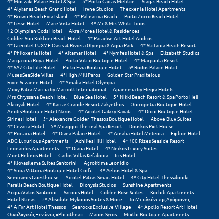
4* Mouzaki Palace Hotel & Spa
5* Porto Carras Meliton
Siagas Beach Hotel
Φοινικούντα
4* Alykanas Beach Grand Hotel
Irene Studios
Theoxenia Hotel Apartments
4* Brown Beach Evia Island
4* Palmariva Beach
Porto Zorro Beach Hotel
4* Lesse Hotel
Mare Vista Hotel
4* Mr & Mrs White Tinos
Χ
12 Olympian Gods Hotel
Akra Morea Hotel & Residences
Golden Sun Kokkoni Beach Hotel
4* Paradise Art Hotel Andros
4* Grecotel LUXME Oasis at Riviera Olympia & Aqua Park
4* Stefania Beach Resort
Χαλκίδα
4* Philoxenia Hotel
4* Altamar Hotel
4* Nymfes Hotel & Spa
Elizabeth Studios
Margarona Royal Hotel
Porto Vitilo Boutique Hotel
4* Marpunta Resort
Χαλκιδική
4* SAZ City Life Hotel
Porto Evia Boutique Hotel
5* Rodos Palace Hotel
Muses SeaSide Villas
4* High Mill Paros
Golden Star Praxitelous
Favie Suzanne Hotel
4* Amalia Hotel Olympia
Χανιά
Moxy Patra Marina by Marriott International
Apanemia by Flegra Hotels
Mrs Chryssana Beach Hotel
Blue Sea Hotel
5* Nikki Beach Resort & Spa Porto Heli
Χερσόνησος
Akroyali Hotel
4* Karras Grande Resort Zakynthos
Oniropetra Boutique Hotel
Aeolis Boutique Hotel Naxos
4* Airotel Galaxy Kavala
4* Dioni Boutique Hotel
Sirines Hotel
5* Alexandra Golden Thassos Boutique Hotel
Above Blue Suites
Χερσόνησος Άθως
4* Cezaria Hotel
5* Miraggio Thermal Spa Resort
Douskos Port House
4* Portaria Hotel
4* Diana Palace Hotel
4* Amalia Hotel Meteora
Egilion Hotel
Χίος
ADG Luxurious Apartments
Achilles Hill Hotel
4* 100 Rizes Seaside Resort
Leonardos Apartments
4* Diana Hotel
4* Neikos Luxury Suites
Mont Helmos Hotel
Garbis Villas Kefalonia
Iris Hotel
Χράνοι Μεσσηνίας
4* Iliovasilema Suites Santorini
Agroktima Leonidio
4* Siora Vittoria Boutique Hotel Corfu
4* Aelius Hotel & Spa
Semiramis Guesthouse
Airotel Patras Smart Hotel
4* City Hotel Thessaloniki
Ψ
Paralia Beach Boutique Hotel
Dionysis Studios
Sunshine Apartments
Acqua Vatos Santorini
Saronis Hotel
Golden Rose Suites
Kochili Apartments
Hotel Ntinas
5* Absolute Mykonos Suites & More
Το Μπαλκόνι της Αγόριανης
Ψαθόπυργος
4* A For Art Hotel Thassos
Searocks Exclusive Village
4* Apollo Resort Art Hotel
Οικολογικός Ξενώνας «Philothea»
Manos Syros
Minthi Boutique Apartments