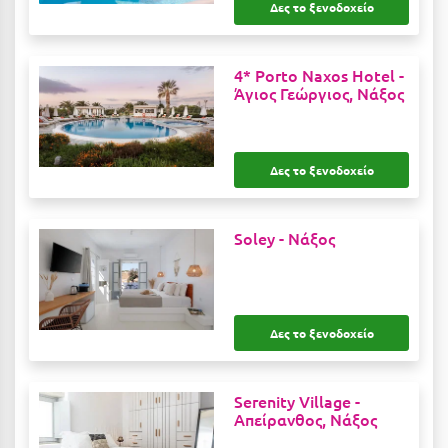
Δες το ξενοδοχείο
Ιωάννινα
Κ
4* Porto Naxos Hotel -
Άγιος Γεώργιος, Νάξος
Καβάλα
Καλάβρυτα
Δες το ξενοδοχείο
Καλαμάτα
Κάλαμος
Soley -
Νάξος
Καλαμπάκα
Κάλυμνος
Δες το ξενοδοχείο
Καμένα Βούρλα
Καρδάμαινα
Serenity Village -
Καρδαμύλη
Απείρανθος, Νάξος