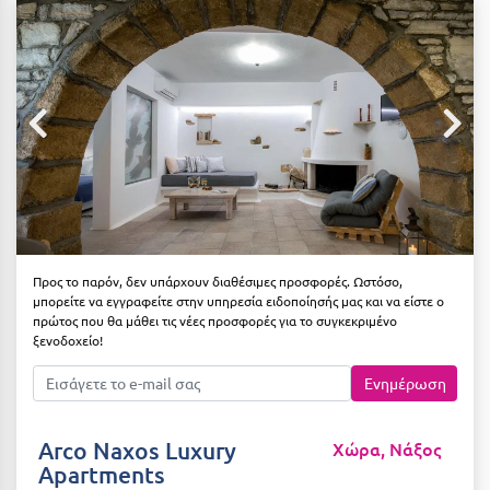
Αιδηψός
ΤΎΠΟΣ ΔΙΑΤΡΟΦΉΣ
Διαμονή Μόνο
Αλεξανδρούπολη
Πρωινό
Αλισσός Αχαΐας
Ημιδιατροφή
Αλόννησος
Ημιδιατροφή + Ποτά
Αμαλιάδα
Πλήρης Διατροφή
Αμάρυνθος
All Inclusive
Αμοργός
Προς το παρόν, δεν υπάρχουν διαθέσιμες προσφορές. Ωστόσο,
μπορείτε να εγγραφείτε στην υπηρεσία ειδοποίησής μας και να είστε ο
Ένα Γεύμα
Αμφίκλεια
πρώτος που θα μάθει τις νέες προσφορές για το συγκεκριμένο
ξενοδοχείο!
Δύο Γεύματα + Ποτά
Ανάβυσσος
Ενημέρωση
Άνδρος
ΤΎΠΟΣ ΚΑΤΑΛΎΜΑΤΟΣ
Αντίπαρος
Ξενοδοχεία 1 Αστέρι
Arco Naxos Luxury
Χώρα, Νάξος
Apartments
Αράχωβα
Ξενοδοχεία 2 Αστέρων