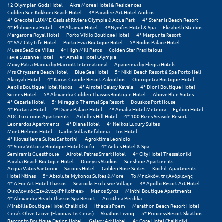
12 Olympian Gods Hotel
Akra Morea Hotel & Residences
Golden Sun Kokkoni Beach Hotel
4* Paradise Art Hotel Andros
Μεθώνη
4* Grecotel LUXME Oasis at Riviera Olympia & Aqua Park
4* Stefania Beach Resort
4* Philoxenia Hotel
4* Altamar Hotel
4* Nymfes Hotel & Spa
Elizabeth Studios
Μεσολόγγι
Margarona Royal Hotel
Porto Vitilo Boutique Hotel
4* Marpunta Resort
4* SAZ City Life Hotel
Porto Evia Boutique Hotel
5* Rodos Palace Hotel
Muses SeaSide Villas
4* High Mill Paros
Golden Star Praxitelous
Μεσσηνία
Favie Suzanne Hotel
4* Amalia Hotel Olympia
Moxy Patra Marina by Marriott International
Apanemia by Flegra Hotels
Μετέωρα
Mrs Chryssana Beach Hotel
Blue Sea Hotel
5* Nikki Beach Resort & Spa Porto Heli
Akroyali Hotel
4* Karras Grande Resort Zakynthos
Oniropetra Boutique Hotel
Aeolis Boutique Hotel Naxos
4* Airotel Galaxy Kavala
4* Dioni Boutique Hotel
Μέτσοβο
Sirines Hotel
5* Alexandra Golden Thassos Boutique Hotel
Above Blue Suites
4* Cezaria Hotel
5* Miraggio Thermal Spa Resort
Douskos Port House
Μήλος
4* Portaria Hotel
4* Diana Palace Hotel
4* Amalia Hotel Meteora
Egilion Hotel
ADG Luxurious Apartments
Achilles Hill Hotel
4* 100 Rizes Seaside Resort
Leonardos Apartments
4* Diana Hotel
4* Neikos Luxury Suites
Μονεμβασιά
Mont Helmos Hotel
Garbis Villas Kefalonia
Iris Hotel
4* Iliovasilema Suites Santorini
Agroktima Leonidio
Μουζάκι
4* Siora Vittoria Boutique Hotel Corfu
4* Aelius Hotel & Spa
Semiramis Guesthouse
Airotel Patras Smart Hotel
4* City Hotel Thessaloniki
Paralia Beach Boutique Hotel
Dionysis Studios
Sunshine Apartments
Μπαλί Κρήτης
Acqua Vatos Santorini
Saronis Hotel
Golden Rose Suites
Kochili Apartments
Hotel Ntinas
5* Absolute Mykonos Suites & More
Το Μπαλκόνι της Αγόριανης
Μπάνσκο
4* A For Art Hotel Thassos
Searocks Exclusive Village
4* Apollo Resort Art Hotel
Οικολογικός Ξενώνας «Philothea»
Manos Syros
Minthi Boutique Apartments
4* Alexandra Beach Thassos Spa Resort
Acrothea Perdika
Μπούκα Μεσσηνίας
Mirabilia Boutique Hotel Chalkidiki
Ithaca's Poem
Marathon Beach Resort Hotel
Gera's Olive Grove (Elaionas Tis Geras)
Skiathos Living
5* Princess Resort Skiathos
Μύκονος
Racconto Boutique Design Hotel
Galaxy Art Hotel
4* Core Hotel Chalkidiki