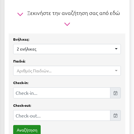
Ε
Ξεκινήστε την αναζήτηση σας από εδώ
Ελάτη Αρκαδίας
Ελληνικό Αρκαδίας
Ελούντα Κρήτης
Ενήλικες:
2 ενήλικες
Ερέτρια
Ερμιόνη
Παιδιά:
Αριθμός Παιδιών...
Εύβοια
Check-in:
Ευρυτανία
Ζ
Check-out:
Ζαγοροχώρια
Ζάκυνθος