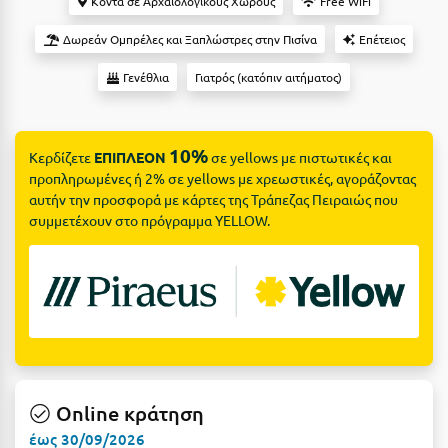
Suites
Κοντά σε Αρχαιολογικούς Χώρους
Free WiFi
Βόλος
Δωρεάν Ομπρέλες και Ξαπλώστρες στην Πισίνα
Επέτειος
Βραχάτι Κορινθίας
Γενέθλια
Γιατρός (κατόπιν αιτήματος)
Βυτίνα
Δες όλες τις προσφορές
Γ
Δες όλα τα πακέτα διακοπών
10%
Κερδίζετε
ΕΠΙΠΛΕΟΝ
σε yellows με πιστωτικές και
Γαλαξiδι
προπληρωμένες ή 2% σε yellows με χρεωστικές, αγοράζοντας
αυτήν την προσφορά με κάρτες της Τράπεζας Πειραιώς που
Γλυφάδα
συμμετέχουν στο πρόγραμμα YELLOW.
Γρεβενά
Γύθειο
Δ
Δελφοί
Online κράτηση
Διακοπτό
έως 30/09/2026