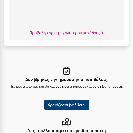
Κοζάνη
Κοκκώνι Κορινθίας
Κομοτηνή
Προβολή χάρτη μεγαλύτερου μεγέθους
Κόνιτσα
Κόρινθος
Κορώνη
Κουρούτα Ηλείας
Δεν βρήκες την ημερομηνία που θέλεις;
Κουφονήσια
Πες μας τι ψάχνεις και θα κάνουμε ότι μπορούμε για να σε βοηθήσουμε.
Κρήτη
Κρουαζιέρες
Χρειάζεσαι βοήθεια;
Κύθηρα
Κυλλήνη
Δες τι άλλο υπάρχει στην ίδια περιοχή