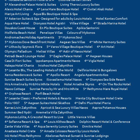
5* Alexandros Palace Hotel & Suites
Living Theros Luxury Suites
Alexis Hotel Chania
4* Lena Mare Boutique Hotel
4* Civitel Akali Hotel
Ξυλόκαστρο
Mariya Art Living
Aqua Blu Boutique Hotel & Spa
5* Asterion Suites & Spa - Designed for adults by Louis Hotels
Hotel Kontes Comfort
Aqua Mare Hotel
Dionysos Hotel Agistri
Villea Village
4* Strada Marina Hotel
Ο
Douskos Guest House
En Plo Boutique Suites
Apikia Santorini
Molfetta Beach Hotel
Penelope Villas
Colours of Mykonos
Andromaches Holiday Apartments
5* Mykonos Soul
Ορεινή Αρκαδία
5* Mykonos Dove Beachfront Hotel
Aegean Sea Villas
4* White Harmony Suites
4* Lithos by Spyros & Flora
5* Varos Village Boutique Hotel
4* Art Hotel
Olympic Palladium
Melissi Villas
4* Astir of Naxos Hotel
Ορεινή Ναυπακτία
Petradi Beach Lounge Hotel
5* Eagles Palace Hotel
4* Aegean Houses
Casa Di Fiori Suites
Ippokampos Apartments Naxos
4* Vigla Hotel
Halepa Hotel Chania
Iniohos Hotel Zakynthos
Π
5* Lesante Blu, The Leading Hotels of the World
Delfinia Hotel & Bungalows
Xenia Residences & Suites
4* Apollo Resort
Angela Apartments Kos
Sunrise Beach Suites Syros
Iliovasilema Hotel Naxos
4* Dionysos Sea Side Resort
Πάλαιρος
Mrs Armelina by Mr&Mrs White Hotels
Hotel Ariadne Skyros
4* On The Rocks Hotel
Naxos Cottage
Sunrise Paros by Mr and Mrs White
5* Rethymno Mare Royal Hotel
Παξοί
4* Orpheas Resort
Porfi Beach Hotel
5* Lesante Classic – Preferred Hotels & Resorts
Menta City Boutique Hotel Crete
Polis 1907
5* Aegean Suites Hotel Skiathos
4* Dafni Plus Hotel Pieria
Παραλία Κατερίνης
Karras Livin Zakynthos
Apricot & Sea Luxury Villas Naxos
Aspros Potamos Houses
Summer Bed Nydri
Anemelia Villa Zakynthos
Παραλία Λιτοχώρου
Mykonos Lolita, A Grecotel Resort to Live
Little Venice Villas
4* Sofianna Resort & Spa
4* Louis Althea Beach
Dolphin Resort Hotel & Conference
Zante Vista Villas
4* Aqua Serenity Luxury Suites
Dimitra Hotel
Παράλιο Άστρος
Anastasia Hotel Crete
5* Amada Colossos Resort by Louis Hotels
Ink Hotel Phos Rethymno
Abelonas Retreat Sunset & Sunrise Lodgings