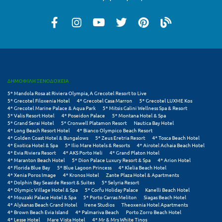
Λευκάδα
Λήμνος
Λίμνη Πλαστήρα
Λιτόχωρο
Λουτρά Πόζαρ
ΔΗΜΟΦΙΛΗ ΞΕΝΟΔΟΧΕΙΑ
5* Mandola Rosa at Riviera Olympia, A Grecotel Resort to Live
Λουτρά Υπάτης
5* Grecotel Filoxenia Hotel
4* Grecotel Casa Marron
5* Grecotel LUXME Kos
4* Grecotel Marine Palace & Aqua Park
5* Mitsis Galini Wellness Spa & Resort
Λουτράκι
5* Valis Resort Hotel
4* Poseidon Palace
5* Montana Hotel & Spa
5* Grand Serai Hotel
5* Cronwell Platamon Resort
Nautica Bay Hotel
4* Long Beach Resort Hotel
4* Bianco Olympico Beach Resort
Λούτσα
4* Golden Coast Hotel & Bungalows
5* Zeus Eretria Resort
4* Tosca Beach Hotel
4* Exotica Hotel & Spa
5* Ilio Mare Hotels & Resorts
4* Airotel Achaia Beach Hotel
4* Evia Riviera Resort
4* AKS Porto Heli
4* Grand Platon Hotel
Μ
4* Maranton Beach Hotel
5* Dion Palace Luxury Resort & Spa
4* Arion Hotel
4* Florida Blue Bay
5* Blue Lagoon Princess
4* Klelia Beach Hotel
4* Xenia Poros Image
4* Kronos Hotel
Zante Plaza Hotel & Apartments
Μάνη
4* Dolphin Bay Seaside Resort & Suites
5* Selyria Resort
4* Olympic Village Hotel & Spa
5* Corfu Holiday Palace
Kanelli Beach Hotel
4* Mouzaki Palace Hotel & Spa
5* Porto Carras Meliton
Siagas Beach Hotel
Μαραθώνας Αττικής
4* Alykanas Beach Grand Hotel
Irene Studios
Theoxenia Hotel Apartments
4* Brown Beach Evia Island
4* Palmariva Beach
Porto Zorro Beach Hotel
Μαρώνεια
4* Lesse Hotel
Mare Vista Hotel
4* Mr & Mrs White Tinos