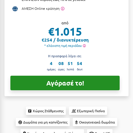
Αργολίδα
ΑΜΕΣΗ Online κράτηση
Ξενοδοχεία 3 Αστέρων
Αριδαία
Ξενοδοχεία 4 Αστέρων
από
€1.015
Αρκαδία
Ξενοδοχεία 5 Αστέρων
€254 / διανυκτέρευση
Αρκίτσα
Βίλες
* ελάχιστη τιμή περιόδου
Αρτέμιδα
Κρουαζιέρες
Η προσφορά λήγει σε:
4
08
51
53
Αρχαία Ολυμπία
Ενοικιαζόμενα Δωμάτια
ημέρες
ώρες
λεπτά
δευτ
Αστυπάλαια
Διαμερίσματα
Αγόρασέ το!
Αττική
Studios
Αχαΐα
Boutique Hotels
Ξενώνες
Χώρος Στάθμευσης
Εξωτερική Πισίνα
Β
Camping
Δωμάτια για μη καπνίζοντες
Οικογενειακά δωμάτια
Βansko