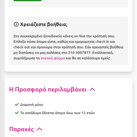
Η
Ηλεία
Χρειάζεστε βοήθεια;
Ηράκλειο
Στο συγκεκριμένο ξενοδοχείο κάνεις on line την κράτησή σου.
Επίλεξε πόσα άτομα είστε, καθώς και ημερομηνία check in και
Θ
check out και προχώρα στην κράτησή σου. Εάν χρειαστείς βοήθεια
μη διστάσεις να μας καλέσεις στο 210 3007877. Εναλλακτικά,
Θάσος
συμπλήρωσε τη
σχετική φόρμα
και θα σε καλέσουμε εμείς!
Θεσσαλονίκη
Ι
Η Προσφορά περιλαμβάνει
Ιεράπετρα
Διαμονή μόνο
Ιθάκη
Το κατάλυμα δέχεται άτομα άνω των 12 ετών
Ικαρία
Παροχές
Ίος