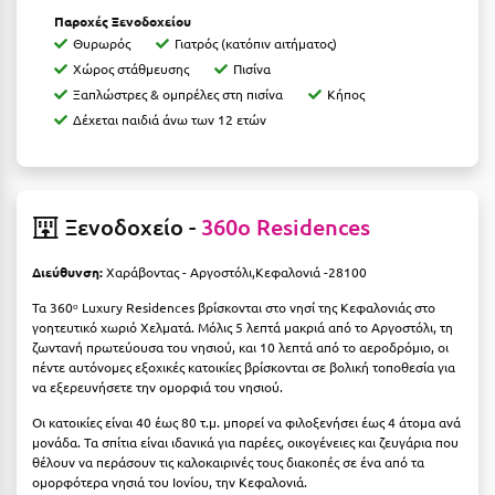
Ιωάννινα
Παροχές Ξενοδοχείου
Θυρωρός
Γιατρός (κατόπιν αιτήματος)
Χώρος στάθμευσης
Πισίνα
Κ
Ξαπλώστρες & ομπρέλες στη πισίνα
Κήπος
Δέχεται παιδιά άνω των 12 ετών
Καβάλα
Καλάβρυτα
Καλαμάτα
Ξενοδοχείο -
360o Residences
Κάλαμος
Διεύθυνση:
Χαράβοντας - Αργοστόλι,Κεφαλονιά -28100
Καλαμπάκα
Τα 360ᵒ Luxury Residences βρίσκονται στο νησί της Κεφαλονιάς στο
γοητευτικό χωριό Χελματά. Μόλις 5 λεπτά μακριά από το Αργοστόλι, τη
Κάλυμνος
ζωντανή πρωτεύουσα του νησιού, και 10 λεπτά από το αεροδρόμιο, οι
πέντε αυτόνομες εξοχικές κατοικίες βρίσκονται σε βολική τοποθεσία για
Καμένα Βούρλα
να εξερευνήσετε την ομορφιά του νησιού.
Καρδάμαινα
Οι κατοικίες είναι 40 έως 80 τ.μ. μπορεί να φιλοξενήσει έως 4 άτομα ανά
μονάδα. Τα σπίτια είναι ιδανικά για παρέες, οικογένειες και ζευγάρια που
Καρδαμύλη
θέλουν να περάσουν τις καλοκαιρινές τους διακοπές σε ένα από τα
ομορφότερα νησιά του Ιονίου, την Κεφαλονιά.