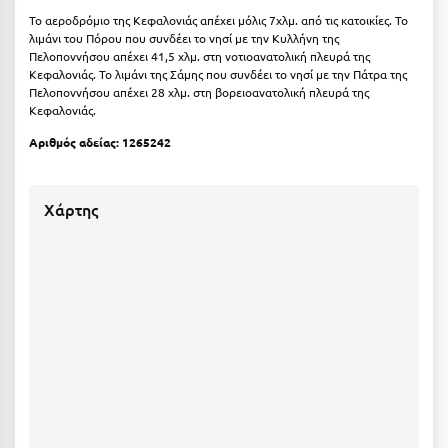
Καρδίτσα
Το αεροδρόμιο της Κεφαλονιάς απέχει μόλις 7χλμ. από τις κατοικίες. Το
λιμάνι του Πόρου που συνδέει το νησί με την Κυλλήνη της
Κάρπαθος
Πελοποννήσου απέχει 41,5 χλμ. στη νοτιοανατολική πλευρά της
Κεφαλονιάς. Το λιμάνι της Σάμης που συνδέει το νησί με την Πάτρα της
Καρπενήσι
Πελοποννήσου απέχει 28 χλμ. στη βορειοανατολική πλευρά της
Κεφαλονιάς.
Κάρυστος
Αριθμός αδείας: 1265242
Κάσος
Κασσάνδρα
Χάρτης
Καστοριά
Κατερίνη
Κέα - Τζιά
Κερατέα
Κέρκυρα
Κεφαλονιά