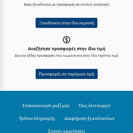
Βρες ξενοδοχεία με προσφορές σε κοντινή απόσταση
Κύμη Ευβοίας
Κυπαρισσία
Ξενοδοχεία στην ίδια περιοχή
Κύπρος
Κως
Αναζήτησε προσφορές στην ίδια τιμή
Λ
Δες και άλλες προσφορές που κυμαίνονται στην ίδια περίπου τιμή
Λαγκάδια
Προσφορές σε παρόμοια τιμή
Λακόπετρα Αχαΐας
Λακωνία
Λασίθι
Επικοινώνησε μαζί μας
Πώς λειτουργεί
Λεπτοκαρυά
Τρόποι πληρωμής
Διαφήμιση ξενοδοχείων
Λέσβος
Συχνές ερωτήσεις