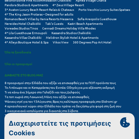
Πάργα
Belohorizonte Fine Accommodation Chalkidiki
Aphea Village Chania
Pandora Studios & Apartments
4* Zeus Village Resort
5* Avaton Luxury Beach Resort Relais & Chateaux
Porto Vecchio Luxury Suites Spetses
Παρνασσός
4* The King Jason Protaras – Designed for adults
Romanos Beach Villas by Xenia Resorts Messenia
Sofia Areopolis Guesthouse
Πάρος
Nereides Hotel Chalkidiki
Taki's Guests
Kastri Beach Apartments
Voreades Studios Tinos
Gennadi Dreams Holiday Villa Rhodes
4* Lila Guesthouse Ermoupoli
Kassandra Studios Chalkidiki
Πάτμος
Kassandra Villas Chalkidiki
Melidron Stylish Hotel & Apartments
4* Alleys Boutique Hotel & Spa
Vikos View
360 Degrees Pop Art Hotel
Πάτρα
Όλα τα ξενοδοχεία
Παύλιανη
Όλοι οι προορισμοί
Πειραιάς
ΔΙΑΒΑΣΤΕ ΣΤΟ BLOG ΜΑΣ
Πελοπόννησος
8 προορισμοί στην Ελλάδα που αξίζει να επισκεφθείς για τα ΠΟΠ προϊόντα τους
Το Λιτόχωρο και οι Καταρράκτες του Ενιπέα: Οδηγός για μια αξέχαστη εκδρομή
Τι να κάνω ένα 3ήμερο στο Γαλαξίδι και τους Δελφούς
Πήλιο
Τα τοπ χωριά στη Λακωνική Μάνη που αξίζει να επισκεφθείς
Ψάχνεις νησί για τον 15Αύγουστο; Βρες τις καλύτερες προσφορές στο Ekdromi.gr
Πιερία
4 αρχαιολογικοί χώροι στην Ελλάδα που πρέπει να δεις έστω μία φορά στη ζωή σου
3 οικογενειακά καταλύματα για διακοπές στα Σύβοτα
Τα 11 καλύτερα καλοκαιρινά resorts στην Ελλάδα
Πλαταμώνας
7 μικρά ελληνικά νησιά για αξέχαστες καλοκαιρινές διακοπές
5+1 ινσταγκραμικές παραλίες στην Ελλάδα που αξίζουν μια θέση στο feed σου
Πλύτρα Λακωνίας
Συχνές Ερωτήσεις (FAQs) για Ξενοδοχεία