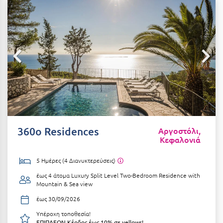
Αιδηψός
ΤΎΠΟΣ ΔΙΑΤΡΟΦΉΣ
Διαμονή Μόνο
Αλεξανδρούπολη
Πρωινό
Αλισσός Αχαΐας
Ημιδιατροφή
Αλόννησος
Ημιδιατροφή + Ποτά
Αμαλιάδα
Πλήρης Διατροφή
Αμάρυνθος
All Inclusive
Αμοργός
360o Residences
Αργοστόλι,
Κεφαλονιά
Ένα Γεύμα
Αμφίκλεια
Δύο Γεύματα + Ποτά
Ανάβυσσος
5 Ημέρες (4 Διανυκτερεύσεις)
έως 4 άτομα
Luxury Split Level Two-Bedroom Residence with
Άνδρος
ΤΎΠΟΣ ΚΑΤΑΛΎΜΑΤΟΣ
Mountain & Sea view
Αντίπαρος
έως 30/09/2026
Ξενοδοχεία 1 Αστέρι
Υπέροχη τοποθεσία!
Αράχωβα
Ξενοδοχεία 2 Αστέρων
ΕΠΙΠΛΕΟΝ Κέρδος έως 10% σε yellows!