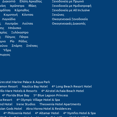
Διακοπτό
Ελάτη Αρκαδίας
Ξενοδοχεία με Πρωινό
νίκη
Ιεράπετρα
Ιθάκη
Ξενοδοχεία με Ημιδιατροφή
αρδίτσα
Κάρπαθος
Ξενοδοχεία με All Inclusive
Κομοτηνή
Κόνιτσα
Ξενώνες
Λαγκάδια
Οικογενειακά Ξενοδοχεία
ς
Λουτράκι
Λούτσα
Οικογενειακές Διακοπές
της
Μπάνσκο
ερίας
Ξυλόκαστρο
ς
Πάτμος
Πάτρα
υμνο
Ρίο
Ρόδος
ούνιο
Σπάρτη
Σπέτσες
Ύδρα
πυργος
Grecotel Marine Palace & Aqua Park
tamon Resort
Nautica Bay Hotel
4* Long Beach Resort Hotel
 Ilio Mare Hotels & Resorts
4* Airotel Achaia Beach Hotel
4* Florida Blue Bay
5* Blue Lagoon Princess
ia Resort
4* Olympic Village Hotel & Spa
and Hotel
Irene Studios
Theoxenia Hotel Apartments
pian Gods Hotel
Akra Morea Hotel & Residences
4* Philoxenia Hotel
4* Altamar Hotel
4* Nymfes Hotel & Spa