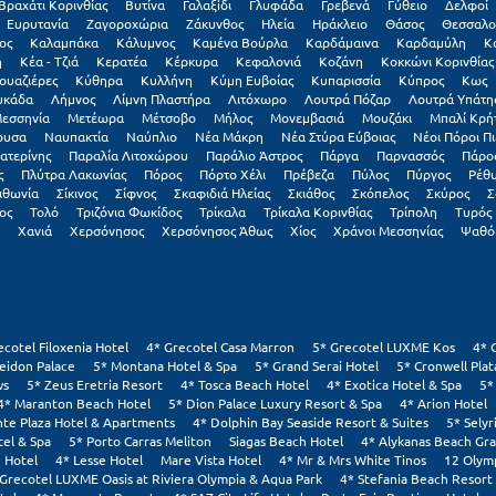
Βραχάτι Κορινθίας
Βυτίνα
Γαλαξiδι
Γλυφάδα
Γρεβενά
Γύθειο
Δελφοί
Ευρυτανία
Ζαγοροχώρια
Ζάκυνθος
Ηλεία
Ηράκλειο
Θάσος
Θεσσαλο
ος
Καλαμπάκα
Κάλυμνος
Καμένα Βούρλα
Καρδάμαινα
Καρδαμύλη
Κ
η
Κέα - Τζιά
Κερατέα
Κέρκυρα
Κεφαλονιά
Κοζάνη
Κοκκώνι Κορινθίας
ουαζιέρες
Κύθηρα
Κυλλήνη
Κύμη Ευβοίας
Κυπαρισσία
Κύπρος
Κως
υκάδα
Λήμνος
Λίμνη Πλαστήρα
Λιτόχωρο
Λουτρά Πόζαρ
Λουτρά Υπάτη
εσσηνία
Μετέωρα
Μέτσοβο
Μήλος
Μονεμβασιά
Μουζάκι
Μπαλί Κρή
ουσα
Ναυπακτία
Ναύπλιο
Νέα Μάκρη
Νέα Στύρα Εύβοιας
Νέοι Πόροι Πι
ατερίνης
Παραλία Λιτοχώρου
Παράλιο Άστρος
Πάργα
Παρνασσός
Πάρο
ς
Πλύτρα Λακωνίας
Πόρος
Πόρτο Χέλι
Πρέβεζα
Πύλος
Πύργος
Ρέθ
ιθωνία
Σίκινος
Σίφνος
Σκαφιδιά Ηλείας
Σκιάθος
Σκόπελος
Σκύρος
Σ
ος
Τολό
Τριζόνια Φωκίδος
Τρίκαλα
Τρίκαλα Κορινθίας
Τρίπολη
Τυρός
Χανιά
Χερσόνησος
Χερσόνησος Άθως
Χίος
Χράνοι Μεσσηνίας
Ψαθό
ecotel Filoxenia Hotel
4* Grecotel Casa Marron
5* Grecotel LUXME Kos
4* 
eidon Palace
5* Montana Hotel & Spa
5* Grand Serai Hotel
5* Cronwell Pla
ws
5* Zeus Eretria Resort
4* Tosca Beach Hotel
4* Exotica Hotel & Spa
5*
4* Maranton Beach Hotel
5* Dion Palace Luxury Resort & Spa
4* Arion Hotel
nte Plaza Hotel & Apartments
4* Dolphin Bay Seaside Resort & Suites
5* Selyr
tel & Spa
5* Porto Carras Meliton
Siagas Beach Hotel
4* Alykanas Beach Gr
 Hotel
4* Lesse Hotel
Mare Vista Hotel
4* Mr & Mrs White Tinos
12 Olym
 Grecotel LUXME Oasis at Riviera Olympia & Aqua Park
4* Stefania Beach Resort