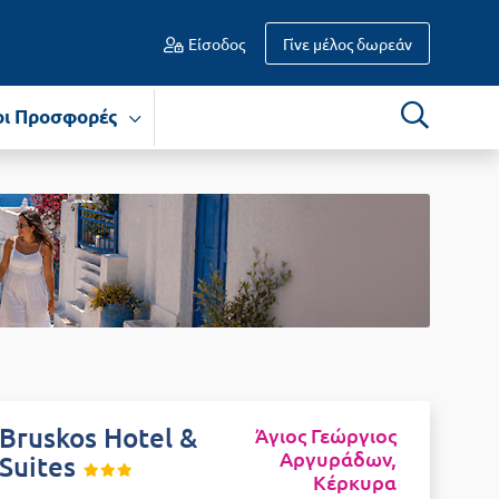
Είσοδος
Γίνε μέλος δωρεάν
οι Προσφορές
Bruskos Hotel &
Άγιος Γεώργιος
Αργυράδων,
Suites
Κέρκυρα