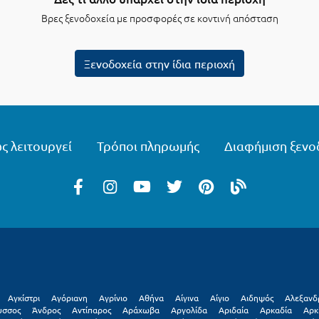
Βρες ξενοδοχεία με προσφορές σε κοντινή απόσταση
Ξενοδοχεία στην ίδια περιοχή
ς λειτουργεί
Τρόποι πληρωμής
Διαφήμιση ξενο
Αγκίστρι
Αγόριανη
Αγρίνιο
Αθήνα
Αίγινα
Αίγιο
Αιδηψός
Αλεξανδ
υσσος
Άνδρος
Αντίπαρος
Αράχωβα
Αργολίδα
Αριδαία
Αρκαδία
Αρκ