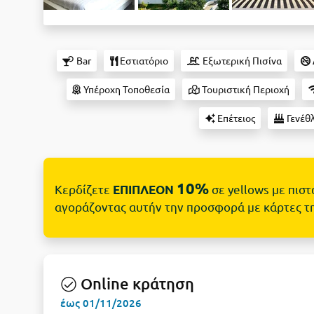
Bar
Εστιατόριο
Εξωτερική Πισίνα
Υπέροχη Τοποθεσία
Τουριστική Περιοχή
Επέτειος
Γενέθλ
10%
Κερδίζετε
σε yellows με πισ
ΕΠΙΠΛΕΟΝ
αγοράζοντας αυτήν την προσφορά με κάρτες τ
Online κράτηση
έως 01/11/2026