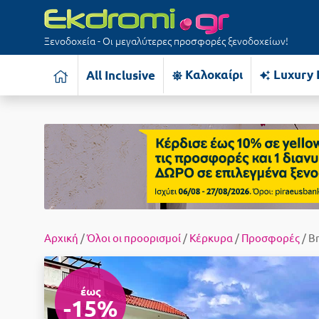
Ξενοδοχεία - Οι μεγαλύτερες προσφορές ξενοδοχείων!
Καλοκαίρι
Luxury 
All Inclusive
Αρχική
/
Όλοι οι προορισμοί
/
Κέρκυρα
/
Προσφορές
/ B
έως
-15%