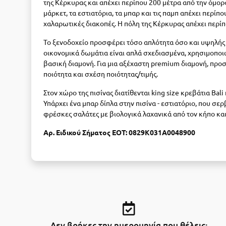
της Κέρκυρας και απέχει περίπου 200 μέτρα από την όμο
μάρκετ, τα εστιατόρια, τα μπαρ και τις παμπ απέχει περίπο
χαλαρωτικές διακοπές. Η πόλη της Κέρκυρας απέχει περίπ
Το ξενοδοχείο προσφέρει τόσο απλότητα όσο και υψηλής 
οικονομικά δωμάτια είναι απλά σχεδιασμένα, χρησιμοποι
βασική διαμονή.
Για μια αξέχαστη premium διαμονή, πρ
ποιότητα και σχέση ποιότητας/τιμής.
Στον χώρο της πισίνας διατίθενται king size κρεβάτια Bal
Υπάρχει ένα μπαρ δίπλα στην πισίνα - εστιατόριο, που σερ
φρέσκες σαλάτες με βιολογικά λαχανικά από τον κήπο και
Αρ. Ειδικού Σήματος ΕΟΤ:
0829Κ031Α0048900
Δεν βρήκες την ημερομηνία που θέλεις;