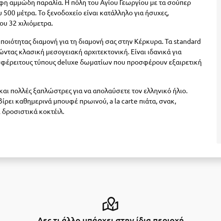
ρφη αμμώδη παραλία. Η πόλη του Αγίου Γεωργίου με τα σούπερ
υ 500 μέτρα. Το ξενοδοχείο είναι κατάλληλο για ήσυχες,
ου 32 χιλιόμετρα.
ποιότητας διαμονή για τη διαμονή σας στην Κέρκυρα.
Τα standard
ώντας κλασική μεσογειακή αρχιτεκτονική.
Είναι ιδανικά για
οσφέρειτους τύπους deluxe δωματίων που προσφέρουν εξαιρετική
i και πολλές ξαπλώστρες για να απολαύσετε τον ελληνικό ήλιο.
βίρει καθημερινά μπουφέ πρωινού, a la carte πιάτα, σνακ,
 δροσιστικά κοκτέιλ.
Δες τι άλλο υπάρχει στην ίδια περιοχή