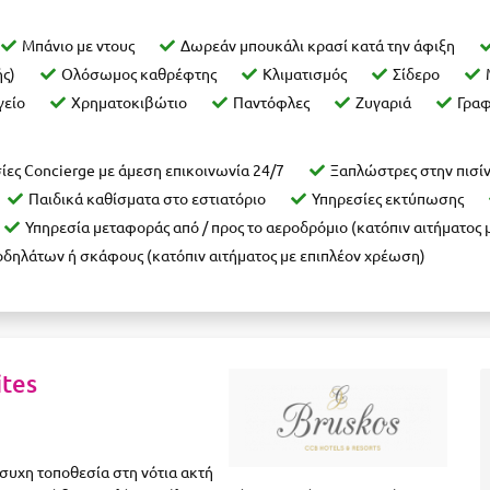
Μπάνιο με ντους
Δωρεάν μπουκάλι κρασί κατά την άφιξη
ής)
Ολόσωμος καθρέφτης
Κλιματισμός
Σίδερο
γείο
Χρηματοκιβώτιο
Παντόφλες
Ζυγαριά
Γραφ
ίες Concierge με άμεση επικοινωνία 24/7
Ξαπλώστρες στην πισί
Παιδικά καθίσματα στο εστιατόριο
Υπηρεσίες εκτύπωσης
Υπηρεσία μεταφοράς από / προς το αεροδρόμιο (κατόπιν αιτήματος 
ποδηλάτων ή σκάφους (κατόπιν αιτήματος με επιπλέον χρέωση)
ites
ήσυχη τοποθεσία στη νότια ακτή