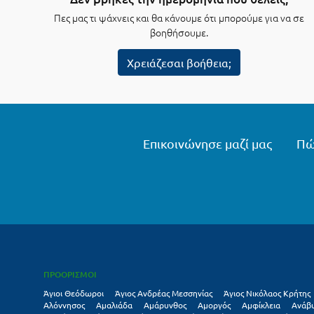
Πες μας τι ψάχνεις και θα κάνουμε ότι μπορούμε για να σε
βοηθήσουμε.
Χρειάζεσαι βοήθεια;
Επικοινώνησε μαζί μας
Πώ
ΠΡΟΟΡΙΣΜΟΙ
Άγιοι Θεόδωροι
Άγιος Ανδρέας Μεσσηνίας
Άγιος Νικόλαος Κρήτης
Αλόννησος
Αμαλιάδα
Αμάρυνθος
Αμοργός
Αμφίκλεια
Ανάβ