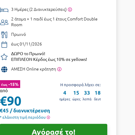
3 Ημέρες (2 Διανυκτερεύσεις)
2 άτομα + 1 παιδί έως 1 έτους
Comfort Double
Room
Πρωινό
έως 01/11/2026
ΔΩΡΟ το Πρωινό!
ΕΠΙΠΛΕΟΝ Κέρδος έως 10% σε yellows!
ΑΜΕΣΗ Online κράτηση
-15%
έως
Η προσφορά λήγει σε:
από
4
15
33
17
€90
ημέρες
ώρες
λεπτά
δευτ
€45 / διανυκτέρευση
* ελάχιστη τιμή περιόδου
Αγόρασέ το!