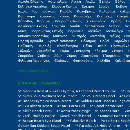
Αρχαία Ολυμπία
Αστυπάλαια
Αττική
Αχαΐα
Βansko
Βόλος
Ελληνικό Αρκαδίας
Ελούντα Κρήτης
Ερέτρια
Ερμιόνη
Εύβοια
Ικαρία
Ίος
Ιωάννινα
Καβάλα
Καλάβρυτα
Καλαμάτα
Κάλαμ
Καρπενήσι
Κάρυστος
Κάσος
Κασσάνδρα
Καστοριά
Κατερίν
Κόρινθος
Κορώνη
Κουρούτα Ηλείας
Κουφονήσια
Κρήτη
Κρ
Λακόπετρα Αχαΐας
Λακωνία
Λασίθι
Λεπτοκαρυά
Λέσβος
Λε
Μάνη
Μαραθώνας Αττικής
Μαρώνεια
Μεθώνη
Μεσολόγγι
Μ
Μπούκα Μεσσηνίας
Μύκονος
Μυστράς
Μυτιλήνη
Νάξος
Νά
Ορεινή Αρκαδία
Ορεινή Ναυπακτία
Πάλαιρος
Παξοί
Παραλία Κ
Παύλιανη
Πειραιάς
Πελοπόννησος
Πήλιο
Πιερία
Πλαταμώνα
Σαλαμίνα
Σαμοθράκη
Σάμος
Σαντορίνη
Σέριφος
Σέρρες
Σ
Σποράδες
Σύβοτα
Σύμη
Σύρος
Σχοινούσα
Τζουμέρκα
Τήν
Φιλιατρά Μεσσηνίας
Φλώρινα
Φοινικούντα
Χαλκίδα
Χαλκιδική
Όλοι οι προορισμοί
ΔΗΜΟΦΙΛΗ ΞΕΝΟΔΟΧΕΙΑ
5* Mandola Rosa at Riviera Olympia, A Grecotel Resort to Live
5* Gr
5* Mitsis Galini Wellness Spa & Resort
5* Valis Resort Hotel
4* Pos
4* Bianco Olympico Beach Resort
4* Golden Coast Hotel & Bungalo
4* Evia Riviera Resort
4* AKS Porto Heli
4* Grand Platon Hotel
4* Klelia Beach Hotel
4* Xenia Poros Image
4* Kronos Hotel
Za
5* Corfu Holiday Palace
Kanelli Beach Hotel
4* Mouzaki Palace Ho
4* Brown Beach Evia Island
4* Palmariva Beach
Porto Zorro Beach
Golden Sun Kokkoni Beach Hotel
4* Paradise Art Hotel Andros
4*