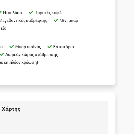
Ντουλάπα
Παροχές καφέ
Μεγεθυντικός καθρέφτης
Μίνι μπαρ
είο
να
Μπαρ πισίνας
Εστιατόριο
Δωρεάν χώρος στάθμευσης
με επιπλέον χρέωση)
Χάρτης