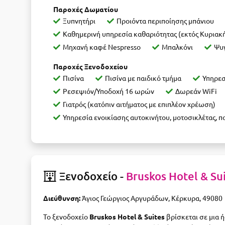
Παροχές Δωματίου
Ξυπνητήρι
Προιόντα περιποίησης μπάνιου
Καθημερινή υπηρεσία καθαριότητας (εκτός Κυριακ
Μηχανή καφέ Nespresso
Μπαλκόνι
Ψυ
Παροχές Ξενοδοχείου
Πισίνα
Πισίνα με παιδικό τμήμα
Υπηρεσ
Ρεσεψιόν/Υποδοχή 16 ωρών
Δωρεάν WiFi
Γιατρός (κατόπιν αιτήματος με επιπλέον χρέωση)
Υπηρεσία ενοικίασης αυτοκινήτου, μοτοσικλέτας, 
Ξενοδοχείο -
Bruskos Hotel & Su
Διεύθυνση:
Άγιος Γεώργιος Αργυράδων, Κέρκυρα, 49080
Το ξενοδοχείο
Bruskos Hotel & Suites
βρίσκεται σε μια 