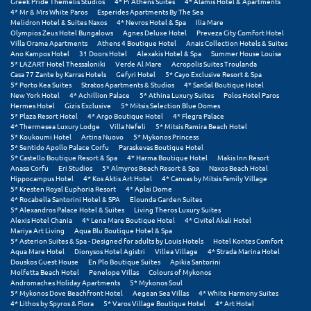
Greek Pride Themelis Studios
4* Pi Athens Suites
4* Alamis Hotel & Apartments
4* Mr & Mrs White Paros
Esperides Apartments By The Sea
Melidron Hotel & Suites Naxos
4* Nevros Hotel & Spa
Ilia Mare
Olympios Zeus Hotel Bungalows
Agnes Deluxe Hotel
Preveza City Comfort Hotel
Villa Orama Apartments
Athens 4 Boutique Hotel
Anais Collection Hotels & Suites
Ano Kampos Hotel
31 Doors Hotel
Alexakis Hotel & Spa
Summer House Louisa
5* LAZART Hotel Thessaloniki
Verde Al Mare
Acropolis Suites Troulanda
Casa 77 Zante by Karras Hotels
Gefyri Hotel
5* Cayo Exclusive Resort & Spa
5* Porto Kea Suites
Stratos Apartments & Studios
4* SanSal Boutique Hotel
New York Hotel
4* Achillion Palace
5* Athina Luxury Suites
Polos Hotel Paros
Hermes Hotel
Gizis Exclusive
5* Mitsis Selection Blue Domes
5* Plaza Resort Hotel
4* Argo Boutique Hotel
4* Flegra Palace
4* Thermesea Luxury Lodge
Villa Nefeli
5* Mitsis Ramira Beach Hotel
5* Koukoumi Hotel
Artina Nuovo
5* Mykonos Princess
5* Sentido Apollo Palace Corfu
Paraskevas Boutique Hotel
5* Castello Boutique Resort & Spa
4* Harma Boutique Hotel
Makis Inn Resort
Anasa Corfu
Eri Studios
5* Almyros Beach Resort & Spa
Naxos Beach Hotel
Hippocampus Hotel
4* Kos Aktis Art Hotel
4* Canvas by Mitsis Family Village
5* Kresten Royal Euphoria Resort
4* Aplai Dome
4* Rocabella Santorini Hotel & SPA
Elounda Garden Suites
5* Alexandros Palace Hotel & Suites
Living Theros Luxury Suites
Alexis Hotel Chania
4* Lena Mare Boutique Hotel
4* Civitel Akali Hotel
Mariya Art Living
Aqua Blu Boutique Hotel & Spa
5* Asterion Suites & Spa - Designed for adults by Louis Hotels
Hotel Kontes Comfort
Aqua Mare Hotel
Dionysos Hotel Agistri
Villea Village
4* Strada Marina Hotel
Douskos Guest House
En Plo Boutique Suites
Apikia Santorini
Molfetta Beach Hotel
Penelope Villas
Colours of Mykonos
Andromaches Holiday Apartments
5* Mykonos Soul
5* Mykonos Dove Beachfront Hotel
Aegean Sea Villas
4* White Harmony Suites
4* Lithos by Spyros & Flora
5* Varos Village Boutique Hotel
4* Art Hotel