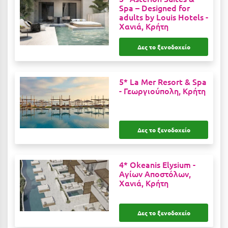
Καρδίτσα
Spa – Designed for
adults by Louis Hotels -
Κάρπαθος
Χανιά, Κρήτη
Καρπενήσι
Δες το ξενοδοχείο
Κάρυστος
Κάσος
5* La Mer Resort & Spa
-
Γεωργιούπολη, Κρήτη
Κασσάνδρα
Καστοριά
Δες το ξενοδοχείο
Κατερίνη
Κέα - Τζιά
4* Okeanis Elysium -
Αγίων Αποστόλων,
Κερατέα
Χανιά, Κρήτη
Κέρκυρα
Δες το ξενοδοχείο
Κεφαλονιά