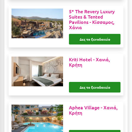
Κοζάνη
5* The Revery Luxury
Κοκκώνι Κορινθίας
Suites & Tented
Pavilions -
Κίσσαμος,
Κομοτηνή
Χάνια
Κόνιτσα
Δες το ξενοδοχείο
Κόρινθος
Kriti Hotel -
Χανιά,
Κορώνη
Κρήτη
Κουρούτα Ηλείας
Κουφονήσια
Δες το ξενοδοχείο
Κρήτη
Κρουαζιέρες
Aphea Village -
Χανιά,
Κρήτη
Κύθηρα
Κυλλήνη