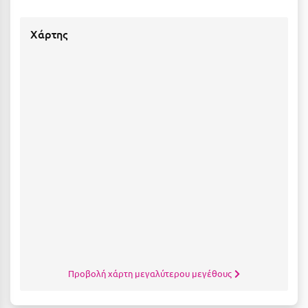
Σούνιο
Χάρτης
Σπάρτη
Σπέτσες
Σποράδες
Σύβοτα
Σύμη
Σύρος
Σχοινούσα
Τ
Τζουμέρκα
Προβολή χάρτη μεγαλύτερου μεγέθους
Τήνος