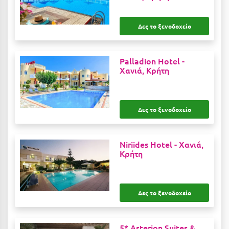
Ιωάννινα
Δες το ξενοδοχείο
Κ
Καβάλα
Palladion Hotel -
Χανιά, Κρήτη
Καλάβρυτα
Καλαμάτα
Δες το ξενοδοχείο
Κάλαμος
Καλαμπάκα
Niriides Hotel -
Χανιά,
Κρήτη
Κάλυμνος
Καμένα Βούρλα
Καρδάμαινα
Δες το ξενοδοχείο
Καρδαμύλη
5* Asterion Suites &