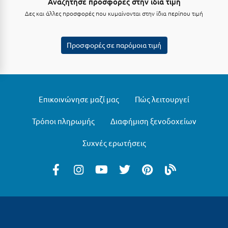
Αναζήτησε προσφορές στην ίδια τιμή
Φοινικούντα
Δες και άλλες προσφορές που κυμαίνονται στην ίδια περίπου τιμή
Χ
Προσφορές σε παρόμοια τιμή
Χαλκίδα
Χαλκιδική
Χανιά
Επικοινώνησε μαζί μας
Πώς λειτουργεί
Χερσόνησος
Τρόποι πληρωμής
Διαφήμιση ξενοδοχείων
Χερσόνησος Άθως
Συχνές ερωτήσεις
Χίος
Χράνοι Μεσσηνίας
Ψ
Ψαθόπυργος