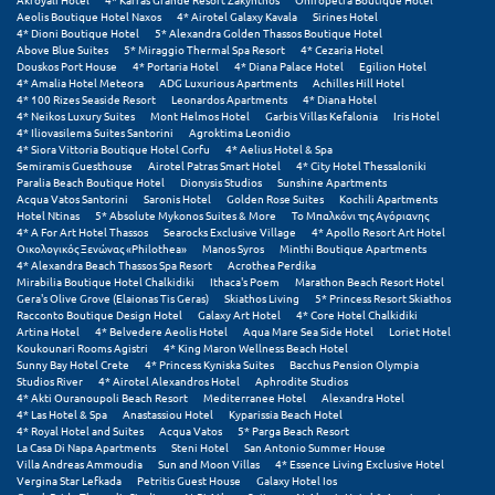
Aeolis Boutique Hotel Naxos
4* Airotel Galaxy Kavala
Sirines Hotel
4* Dioni Boutique Hotel
5* Alexandra Golden Thassos Boutique Hotel
Above Blue Suites
5* Miraggio Thermal Spa Resort
4* Cezaria Hotel
Douskos Port House
4* Portaria Hotel
4* Diana Palace Hotel
Egilion Hotel
4* Amalia Hotel Meteora
ADG Luxurious Apartments
Achilles Hill Hotel
4* 100 Rizes Seaside Resort
Leonardos Apartments
4* Diana Hotel
4* Neikos Luxury Suites
Mont Helmos Hotel
Garbis Villas Kefalonia
Iris Hotel
4* Iliovasilema Suites Santorini
Agroktima Leonidio
4* Siora Vittoria Boutique Hotel Corfu
4* Aelius Hotel & Spa
Semiramis Guesthouse
Airotel Patras Smart Hotel
4* City Hotel Thessaloniki
Paralia Beach Boutique Hotel
Dionysis Studios
Sunshine Apartments
Acqua Vatos Santorini
Saronis Hotel
Golden Rose Suites
Kochili Apartments
Hotel Ntinas
5* Absolute Mykonos Suites & More
Το Μπαλκόνι της Αγόριανης
4* A For Art Hotel Thassos
Searocks Exclusive Village
4* Apollo Resort Art Hotel
Οικολογικός Ξενώνας «Philothea»
Manos Syros
Minthi Boutique Apartments
4* Alexandra Beach Thassos Spa Resort
Acrothea Perdika
Mirabilia Boutique Hotel Chalkidiki
Ithaca's Poem
Marathon Beach Resort Hotel
Gera's Olive Grove (Elaionas Tis Geras)
Skiathos Living
5* Princess Resort Skiathos
Racconto Boutique Design Hotel
Galaxy Art Hotel
4* Core Hotel Chalkidiki
Artina Hotel
4* Belvedere Aeolis Hotel
Aqua Mare Sea Side Hotel
Loriet Hotel
Koukounari Rooms Agistri
4* King Maron Wellness Beach Hotel
Sunny Bay Hotel Crete
4* Princess Kyniska Suites
Bacchus Pension Olympia
Studios River
4* Airotel Alexandros Hotel
Aphrodite Studios
4* Akti Ouranoupoli Beach Resort
Mediterranee Hotel
Alexandra Hotel
4* Las Hotel & Spa
Anastassiou Hotel
Kyparissia Beach Hotel
4* Royal Hotel and Suites
Acqua Vatos
5* Parga Beach Resort
La Casa Di Napa Apartments
Steni Hotel
San Antonio Summer House
Villa Andreas Ammoudia
Sun and Moon Villas
4* Essence Living Exclusive Hotel
Vergina Star Lefkada
Petritis Guest House
Galaxy Hotel Ios