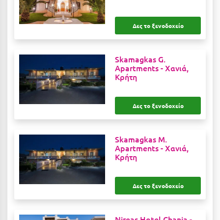
Λευκάδα
Λήμνος
Δες το ξενοδοχείο
Λίμνη Πλαστήρα
Skamagkas G.
Λιτόχωρο
Apartments -
Χανιά,
Κρήτη
Λουτρά Πόζαρ
Λουτρά Υπάτης
Δες το ξενοδοχείο
Λουτράκι
Λούτσα
Skamagkas M.
Apartments -
Χανιά,
Κρήτη
Μ
Μάνη
Δες το ξενοδοχείο
Μαραθώνας Αττικής
Μαρώνεια
Nireas Hotel Chania -