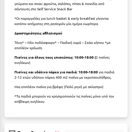
Πόρος
γεύματα και σνακ: φρούτα, σαλάτες, πίτσα & ποικιλία από
σάντουιτς στο Self Service Snack Bar
Πόρτο Χέλι
*Οι παραγγελίες για
lunch basket & early breakfast γίνονται
κατόπιν αιτήματος στη ρεσεψιόν μία ημέρα νωρίτερα
Πρέβεζα
Δραστηριότητες αθλητισμού​
Πύλος
Τένις* – Μίνι ποδόσφαιρο* – Παιδική χαρά – Σκάκι κήπου *με
Πύργος
επιπλέον χρέωση
Πισίνες για όλους τους επισκέπτες: 10:00-18:00 (
2 πισίνες
Ρ
ενηλίκων)
Πισίνες και υδάτινο πάρκο για παιδιά​
:
​
10:00-18:00
για παιδιά
Ρέθυμνο
2-12 ετών υδάτινο πάρκο 400 m2 πισίνα με νεροτσουλήθρες.
Ρίο
Μια επιπλέον πισίνα για βρέφη (Πολύ ρηχή με σκίαστρο)
*Τα παιδιά μπορούν να χρησιμοποιούν τις πισίνες μόνο υπό την
Ρόδος
επίβλεψη ενηλίκου
Σ
Σαλαμίνα