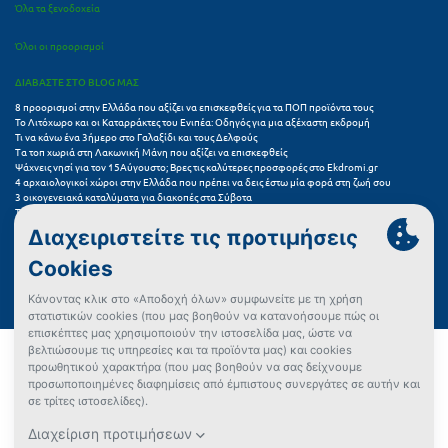
Όλα τα ξενοδοχεία
Όλοι οι προορισμοί
ΔΙΑΒΑΣΤΕ ΣΤΟ BLOG ΜΑΣ
8 προορισμοί στην Ελλάδα που αξίζει να επισκεφθείς για τα ΠΟΠ προϊόντα τους
Το Λιτόχωρο και οι Καταρράκτες του Ενιπέα: Οδηγός για μια αξέχαστη εκδρομή
Τι να κάνω ένα 3ήμερο στο Γαλαξίδι και τους Δελφούς
Τα τοπ χωριά στη Λακωνική Μάνη που αξίζει να επισκεφθείς
Ψάχνεις νησί για τον 15Αύγουστο; Βρες τις καλύτερες προσφορές στο Ekdromi.gr
4 αρχαιολογικοί χώροι στην Ελλάδα που πρέπει να δεις έστω μία φορά στη ζωή σου
3 οικογενειακά καταλύματα για διακοπές στα Σύβοτα
Τα 11 καλύτερα καλοκαιρινά resorts στην Ελλάδα
7 μικρά ελληνικά νησιά για αξέχαστες καλοκαιρινές διακοπές
5+1 ινσταγκραμικές παραλίες στην Ελλάδα που αξίζουν μια θέση στο feed σου
Συχνές Ερωτήσεις (FAQs) για Ξενοδοχεία
Όροι χρήσης
Πολιτική Προστασίας Προσωπικών Δεδομένων
Πολιτική Cookies
Πώς μπορώ να αγοράσω;
Δεν βρήκες αυτό που ψάχνεις;
Έλεγχος διαθεσιμότητας