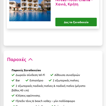
Χανιά, Κρήτη
Μεθώνη
Μεσολόγγι
Δες το ξενοδοχείο
Μεσσηνία
Μετέωρα
Μέτσοβο
Μήλος
Παροχές
Μονεμβασιά
Μουζάκι
Παροχές Ξενοδοχείου
Δωρεάν σύνδεση Wi-Fi
Αίθουσα συνεδριών
Μπαλί Κρήτης
Bar
Εστιατόριο
2 εξωτερικές πισίνες
2 εξωτερικές παιδικές πισίνες & παιδική πισίνα (μέγιστο
Μπάνσκο
βάθος 40 cm)
Κλήσεις αφύπνισης
Μπούκα Μεσσηνίας
Γήπεδο τένις & beach volley – μίνι ποδόσφαιρο
Μύκονος