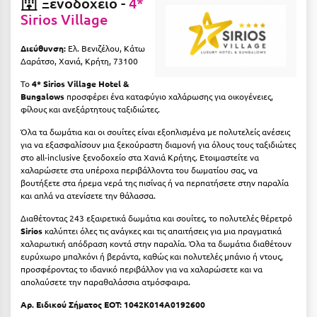
Ξενοδοχείο -
4*
Σαμοθράκη
Sirios Village
Σάμος
Διεύθυνση:
Ελ. Βενιζέλου, Κάτω
Σαντορίνη
Δαράτσο, Χανιά, Κρήτη, 73100
Το
4* Sirios Village Hotel &
Σέριφος
Bungalows
προσφέρει ένα καταφύγιο χαλάρωσης για οικογένειες,
φίλους και ανεξάρτητους ταξιδιώτες.
Σέρρες
Όλα τα δωμάτια και οι σουίτες είναι εξοπλισμένα με πολυτελείς ανέσεις
Σιθωνία
για να εξασφαλίσουν μια ξεκούραστη διαμονή για όλους τους ταξιδιώτες
στο all-inclusive ξενοδοχείο στα Χανιά Κρήτης.
Ετοιμαστείτε να
Σίκινος
χαλαρώσετε στα υπέροχα περιβάλλοντα του δωματίου σας, να
βουτήξετε στα ήρεμα νερά της πισίνας ή να περπατήσετε στην παραλία
Σίφνος
και απλά να ατενίσετε την θάλασσα.
Διαθέτοντας 243 εξαιρετικά δωμάτια και σουίτες, το πολυτελές θέρετρό
Σκαφιδιά Ηλείας
Sirios
καλύπτει όλες τις ανάγκες και τις απαιτήσεις για μια πραγματικά
χαλαρωτική απόδραση κοντά στην παραλία. Όλα τα δωμάτια διαθέτουν
Σκιάθος
ευρύχωρο μπαλκόνι ή βεράντα, καθώς και πολυτελές μπάνιο ή ντους,
προσφέροντας το ιδανικό περιβάλλον για να χαλαρώσετε και να
Σκόπελος
απολαύσετε την παραθαλάσσια ατμόσφαιρα.
Σκύρος
Αρ. Ειδικού Σήματος ΕΟΤ: 1042K014A0192600