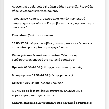
Αναψυκτικά : Cola, cola light, λάιμ σόδα, πορτοκάλι, λεμονάδα,
Ξυλόκαστρο
σόδα, φιλτραρισμένο νερό βρύσης.
12:00-23:00
Κοκτέιλ
:
3 διαφορετικά κοκτέιλ καθημερινά
Ο
αναμεμειγμένα με αλκοόλ. Ρούμι, βότκα, τεκίλα, τζιν, σκέτο ή με
αναψυκτικό.
Ορεινή Αρκαδία
Σνακ Μπαρ
(δίπλα στην πισίνα)
Ορεινή Ναυπακτία
12:00-17:00
Ελληνικό σουβλάκι, πατάτες χοτ ντογκ & σπέσιαλ
πίτσα, πίτσα μαργαρίτα, χορτοφαγική πίτσα.
Π
Κύρια γεύματα & ποτά εστιατορίου
(Όλα τα γεύματα
σερβίρονται σε μπουφέ στο κεντρικό εστιατόριο)
Πάλαιρος
Πρωινό: 07:30-10:00
(πλήρης αμερικανικός μπουφές)
Παξοί
Μεσημεριανό: 12:30-14:30
(πλήρης μπουφές)
Παραλία Κατερίνης
Δείπνο: 18:00-21:00
(πλήρης μπουφές)
Ο μπουφές φέρει ετικέτα με συστατικά, αλλεργιογόνα,
Παραλία Λιτοχώρου
χορτοφαγικές και vegan ετικέτες.
Παράλιο Άστρος
Κατά τη διάρκεια των γευμάτων στο κεντρικό εστιατόριο: