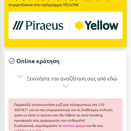
Ε
συμμετέχουν στο πρόγραμμα YELLOW.
Ελάτη Αρκαδίας
Ελληνικό Αρκαδίας
Ελούντα Κρήτης
Ερέτρια
Ερμιόνη
Online κράτηση
Εύβοια
Ξεκινήστε την αναζήτηση σας από εδώ
Ευρυτανία
Ζ
Παρακαλώ επικοινωνήστε μαζί μας τηλεφωνικώς στο 210
Ζαγοροχώρια
3007877 για να σας ενημερώσουμε για τις διαθέσιμες επιλογές
ώστε να είστε οι πρώτοι που θα λάβετε τις early booking
Ζάκυνθος
προσφορές στις ημερομηνίες που επιθυμείτε!
Εναλλακτικά, συμπληρώστε τη
σχετική φόρμα
και θα σας
καλέσουμε εμείς!