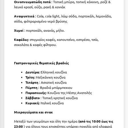
Πάργα
Οινοπνευματώδη ποτά
: Τοπική μπύρα, τοπική κόκκινη, ροζέ &
λευκό κρασί, ούζο, ρακή & κονιάκ
Παρνασσός
Αναψυκτικά
: Cola, cola light, λάιμ σόδα, πορτοκάλι, λεμονάδα,
σόδα, φιλτραρισμένο νερό βρύσης
Πάρος
Χυμοί
: πορτοκάλι, ανανάς, μήλο.
Πάτμος
Καφέδες:
στιγμιαίος καφές, καπουτσίνο, εσπρέσο, τσάι,
Πάτρα
σοκολάτα & καφές φίλτρου.
Παύλιανη
Γαστρονομικές θεματικές βραδιές
Πειραιάς
Δευτέρα:
Ελληνική κουζίνα
Πελοπόννησος
Τρίτη:
Μεξικάνικη κουζίνα
Τετάρτη
: Ασιατική κουζίνα
Πήλιο
Πέμπτη
: Βραδιά μπάρμπεκιου
Παρασκευής:
Κουζίνα της Μέσης Ανατολής
Σάββατο
: Τοπική κρητική κουζίνα
Πιερία
Κυριακή:
Ιταλική κουζίνα
Πλαταμώνας
Μικρογεύματα και σνακ​​
Πλύτρα Λακωνίας
Μεταξύ των γευμάτων και όλη την ημέρα
(από τις 10:00 έως τις
23:00
) για όλους τους επισκέπτες υπάρχει ποικιλία από ελαφριά