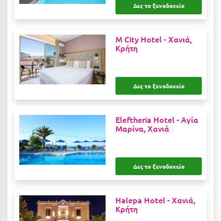
Δες το ξενοδοχείο
Κύμη Ευβοίας
Κυπαρισσία
M City Hotel -
Χανιά,
Κύπρος
Κρήτη
Κως
Δες το ξενοδοχείο
Λ
Λαγκάδια
Eleftheria Hotel -
Αγία
Μαρίνα, Χανιά
Λακόπετρα Αχαΐας
Λακωνία
Δες το ξενοδοχείο
Λασίθι
Λεπτοκαρυά
Halepa Hotel -
Χανιά,
Λέσβος
Κρήτη