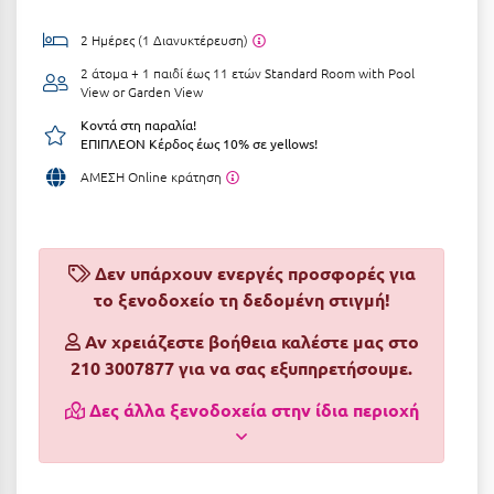
Αργολίδα
Ξενοδοχεία 3 Αστέρων
2 Ημέρες (1 Διανυκτέρευση)
Αριδαία
2 άτομα + 1 παιδί έως 11 ετών
Standard Room with Pool
Ξενοδοχεία 4 Αστέρων
View or Garden View
Αρκαδία
Ξενοδοχεία 5 Αστέρων
Κοντά στη παραλία!
ΕΠΙΠΛΕΟΝ Κέρδος έως 10% σε yellows!
Αρκίτσα
Βίλες
ΑΜΕΣΗ Online κράτηση
Αρτέμιδα
Κρουαζιέρες
Αρχαία Ολυμπία
Ενοικιαζόμενα Δωμάτια
Δεν υπάρχουν ενεργές προσφορές για
Αστυπάλαια
Διαμερίσματα
το ξενοδοχείο τη δεδομένη στιγμή!
Αττική
Studios
Αν χρειάζεστε βοήθεια καλέστε μας στο
Αχαΐα
210 3007877 για να σας εξυπηρετήσουμε.
Boutique Hotels
Δες άλλα ξενοδοχεία στην ίδια περιοχή
Ξενώνες
Β
Camping
Βansko