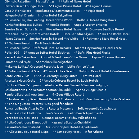
Olympic Palladium
Melissi Villas
4* Astir of Naxos Hotel
Petradi Beach Lounge Hotel
5* Eagles Palace Hotel
4* Aegean Houses
Casa Di Fiori Suites
Ippokampos Apartments Naxos
4* Vigla Hotel
Halepa Hotel Chania
Iniohos Hotel Zakynthos
5* Lesante Blu, The Leading Hotels of the World
Delfinia Hotel & Bungalows
Xenia Residences & Suites
4* Apollo Resort
Angela Apartments Kos
Sunrise Beach Suites Syros
Iliovasilema Hotel Naxos
4* Dionysos Sea Side Resort
Mrs Armelina by Mr&Mrs White Hotels
Hotel Ariadne Skyros
4* On The Rocks Hotel
Naxos Cottage
Sunrise Paros by Mr and Mrs White
5* Rethymno Mare Royal Hotel
4* Orpheas Resort
Porfi Beach Hotel
5* Lesante Classic – Preferred Hotels & Resorts
Menta City Boutique Hotel Crete
Polis 1907
5* Aegean Suites Hotel Skiathos
4* Dafni Plus Hotel Pieria
Karras Livin Zakynthos
Apricot & Sea Luxury Villas Naxos
Aspros Potamos Houses
Summer Bed Nydri
Anemelia Villa Zakynthos
Mykonos Lolita, A Grecotel Resort to Live
Little Venice Villas
4* Sofianna Resort & Spa
4* Louis Althea Beach
Dolphin Resort Hotel & Conference
Zante Vista Villas
4* Aqua Serenity Luxury Suites
Dimitra Hotel
Anastasia Hotel Crete
5* Amada Colossos Resort by Louis Hotels
Ink Hotel Phos Rethymno
Abelonas Retreat Sunset & Sunrise Lodgings
Belohorizonte Fine Accommodation Chalkidiki
Aphea Village Chania
Pandora Studios & Apartments
4* Zeus Village Resort
5* Avaton Luxury Beach Resort Relais & Chateaux
Porto Vecchio Luxury Suites Spetses
4* The King Jason Protaras – Designed for adults
Romanos Beach Villas by Xenia Resorts Messenia
Sofia Areopolis Guesthouse
Nereides Hotel Chalkidiki
Taki's Guests
Kastri Beach Apartments
Voreades Studios Tinos
Gennadi Dreams Holiday Villa Rhodes
4* Lila Guesthouse Ermoupoli
Kassandra Studios Chalkidiki
Kassandra Villas Chalkidiki
Melidron Stylish Hotel & Apartments
4* Alleys Boutique Hotel & Spa
4* Samos City Hotel
A for Athens