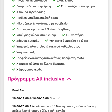
Πινγκ πονγκ-μπιλιάρδο
Σκάκι κήπου
Επιτραπέζια αντισφαίριση
Επιτραπέζιο ποδόσφαιρο
Μυστράς
Αίθουσα τηλεόρασης
Παιδική υπαίθρια παιδική χαρά
Μυτιλήνη
Μίνι μάρκετ & κατάστημα με σουβενίρ
Γιατρός σε εφημερία / Πρώτες βοήθειες
Ν
Υπαίθριος χώρος στάθμευσης
Γυμναστήριο
Σάουνα & Χαμάμ
Υπηρεσία δωματίου 12 ώρες
Νάξος
Υπηρεσία πλυντηρίου & στεγνού καθαρίσματος
Νάουσα
Υπηρεσία ταξί
Γραφείο ενοικίασης αυτοκινήτων, ποδήλατα, moto
Ναυπακτία
Χρηματοκιβώτια σε όλα τα δωμάτια
Χώρος αποσκευών
Ναύπλιο
Πρόγραμμα All inclusive
Νέα Μάκρη
Νέα Στύρα Εύβοιας
Pool Bar:
10:00-12:00 & 16:00-18:00
Παγωτά
Νέοι Πόροι Πιερίας
10:00-23:00
Αλκοολούχα ποτά : Τοπική μπύρα, ντόπιο κόκκινο,
Ξ
ροζέ & λευκό κρασί, ούζο, ρακή, κονιάκ