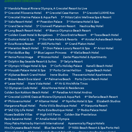
ΔΗΜΟΦΙΛΗ ΞΕΝΟΔΟΧΕΙΑ
5* Mandola Rosa at Riviera Olympia, A Grecotel Resort to Live
5* Grecotel Filoxenia Hotel
4* Grecotel Casa Marron
5* Grecotel LUXME Kos
4* Grecotel Marine Palace & Aqua Park
5* Mitsis Galini Wellness Spa & Resort
5* Valis Resort Hotel
4* Poseidon Palace
5* Montana Hotel & Spa
5* Grand Serai Hotel
5* Cronwell Platamon Resort
Nautica Bay Hotel
4* Long Beach Resort Hotel
4* Bianco Olympico Beach Resort
4* Golden Coast Hotel & Bungalows
5* Zeus Eretria Resort
4* Tosca Beach Hotel
4* Exotica Hotel & Spa
5* Ilio Mare Hotels & Resorts
4* Airotel Achaia Beach Hotel
4* Evia Riviera Resort
4* AKS Porto Heli
4* Grand Platon Hotel
4* Maranton Beach Hotel
5* Dion Palace Luxury Resort & Spa
4* Arion Hotel
4* Florida Blue Bay
5* Blue Lagoon Princess
4* Klelia Beach Hotel
4* Xenia Poros Image
4* Kronos Hotel
Zante Plaza Hotel & Apartments
4* Dolphin Bay Seaside Resort & Suites
5* Selyria Resort
4* Olympic Village Hotel & Spa
5* Corfu Holiday Palace
Kanelli Beach Hotel
4* Mouzaki Palace Hotel & Spa
5* Porto Carras Meliton
Siagas Beach Hotel
4* Alykanas Beach Grand Hotel
Irene Studios
Theoxenia Hotel Apartments
4* Brown Beach Evia Island
4* Palmariva Beach
Porto Zorro Beach Hotel
4* Lesse Hotel
Mare Vista Hotel
4* Mr & Mrs White Tinos
12 Olympian Gods Hotel
Akra Morea Hotel & Residences
Golden Sun Kokkoni Beach Hotel
4* Paradise Art Hotel Andros
4* Grecotel LUXME Oasis at Riviera Olympia & Aqua Park
4* Stefania Beach Resort
4* Philoxenia Hotel
4* Altamar Hotel
4* Nymfes Hotel & Spa
Elizabeth Studios
Margarona Royal Hotel
Porto Vitilo Boutique Hotel
4* Marpunta Resort
4* SAZ City Life Hotel
Porto Evia Boutique Hotel
5* Rodos Palace Hotel
Muses SeaSide Villas
4* High Mill Paros
Golden Star Praxitelous
Favie Suzanne Hotel
4* Amalia Hotel Olympia
Moxy Patra Marina by Marriott International
Apanemia by Flegra Hotels
Mrs Chryssana Beach Hotel
Blue Sea Hotel
5* Nikki Beach Resort & Spa Porto Heli
Akroyali Hotel
4* Karras Grande Resort Zakynthos
Oniropetra Boutique Hotel