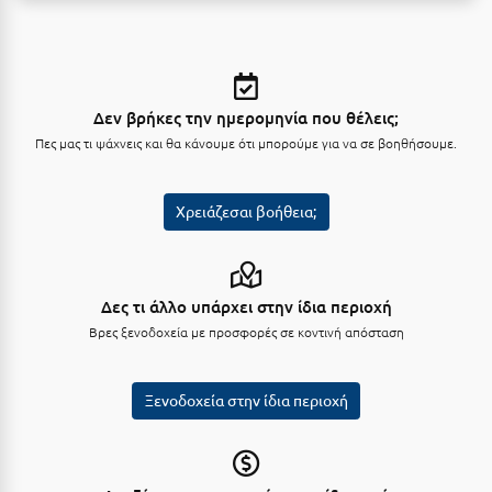
Τολό
Τριζόνια Φωκίδος
Τρίκαλα
Δεν βρήκες την ημερομηνία που θέλεις;
Τρίκαλα Κορινθίας
Πες μας τι ψάχνεις και θα κάνουμε ότι μπορούμε για να σε βοηθήσουμε.
Τρίπολη
Χρειάζεσαι βοήθεια;
Τυρός
Υ
Δες τι άλλο υπάρχει στην ίδια περιοχή
Ύδρα
Βρες ξενοδοχεία με προσφορές σε κοντινή απόσταση
Φ
Ξενοδοχεία στην ίδια περιοχή
Φιλιατρά Μεσσηνίας
Φλώρινα