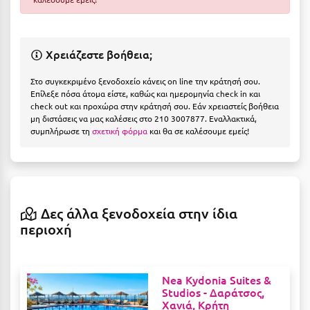
Η
Ηλεία
Χρειάζεστε βοήθεια;
Ηράκλειο
Στο συγκεκριμένο ξενοδοχείο κάνεις on line την κράτησή σου.
Επίλεξε πόσα άτομα είστε, καθώς και ημερομηνία check in και
Θ
check out και προχώρα στην κράτησή σου. Εάν χρειαστείς βοήθεια
μη διστάσεις να μας καλέσεις στο 210 3007877. Εναλλακτικά,
Θάσος
συμπλήρωσε τη
σχετική φόρμα
και θα σε καλέσουμε εμείς!
Θεσσαλονίκη
Ι
Δες άλλα ξενοδοχεία στην ίδια
Ιεράπετρα
περιοχή
Ιθάκη
Ικαρία
Nea Kydonia Suites &
Studios -
Δαράτσος,
Ίος
Χανιά, Κρήτη