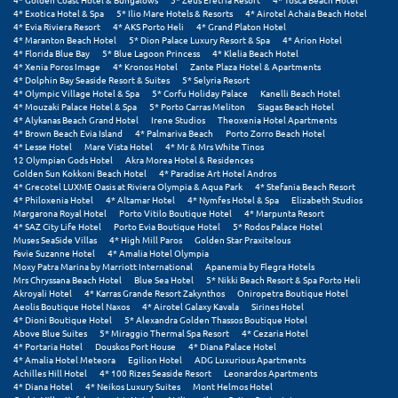
Σαμοθράκη
4* Exotica Hotel & Spa
5* Ilio Mare Hotels & Resorts
4* Airotel Achaia Beach Hotel
4* Evia Riviera Resort
4* AKS Porto Heli
4* Grand Platon Hotel
4* Maranton Beach Hotel
5* Dion Palace Luxury Resort & Spa
4* Arion Hotel
Σάμος
4* Florida Blue Bay
5* Blue Lagoon Princess
4* Klelia Beach Hotel
4* Xenia Poros Image
4* Kronos Hotel
Zante Plaza Hotel & Apartments
Σαντορίνη
4* Dolphin Bay Seaside Resort & Suites
5* Selyria Resort
4* Olympic Village Hotel & Spa
5* Corfu Holiday Palace
Kanelli Beach Hotel
4* Mouzaki Palace Hotel & Spa
5* Porto Carras Meliton
Siagas Beach Hotel
Σέριφος
4* Alykanas Beach Grand Hotel
Irene Studios
Theoxenia Hotel Apartments
4* Brown Beach Evia Island
4* Palmariva Beach
Porto Zorro Beach Hotel
Σέρρες
4* Lesse Hotel
Mare Vista Hotel
4* Mr & Mrs White Tinos
12 Olympian Gods Hotel
Akra Morea Hotel & Residences
Golden Sun Kokkoni Beach Hotel
4* Paradise Art Hotel Andros
Σιθωνία
4* Grecotel LUXME Oasis at Riviera Olympia & Aqua Park
4* Stefania Beach Resort
4* Philoxenia Hotel
4* Altamar Hotel
4* Nymfes Hotel & Spa
Elizabeth Studios
Σίκινος
Margarona Royal Hotel
Porto Vitilo Boutique Hotel
4* Marpunta Resort
4* SAZ City Life Hotel
Porto Evia Boutique Hotel
5* Rodos Palace Hotel
Muses SeaSide Villas
4* High Mill Paros
Golden Star Praxitelous
Σίφνος
Favie Suzanne Hotel
4* Amalia Hotel Olympia
Moxy Patra Marina by Marriott International
Apanemia by Flegra Hotels
Σκαφιδιά Ηλείας
Mrs Chryssana Beach Hotel
Blue Sea Hotel
5* Nikki Beach Resort & Spa Porto Heli
Akroyali Hotel
4* Karras Grande Resort Zakynthos
Oniropetra Boutique Hotel
Aeolis Boutique Hotel Naxos
4* Airotel Galaxy Kavala
Sirines Hotel
Σκιάθος
4* Dioni Boutique Hotel
5* Alexandra Golden Thassos Boutique Hotel
Above Blue Suites
5* Miraggio Thermal Spa Resort
4* Cezaria Hotel
Σκόπελος
4* Portaria Hotel
Douskos Port House
4* Diana Palace Hotel
4* Amalia Hotel Meteora
Egilion Hotel
ADG Luxurious Apartments
Achilles Hill Hotel
4* 100 Rizes Seaside Resort
Leonardos Apartments
Σκύρος
4* Diana Hotel
4* Neikos Luxury Suites
Mont Helmos Hotel