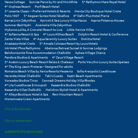
Φοινικούντα
Naxos Cottage
Sunrise Paros by Mr and Mrs White
5* Rethymno Mare Royal Hotel
4* Orpheas Resort
Porfi Beach Hotel
5* Lesante Classic – Preferred Hotels & Resorts
Menta City Boutique Hotel Crete
Polis 1907
5* Aegean Suites Hotel Skiathos
4* Dafni Plus Hotel Pieria
Χ
Karras Livin Zakynthos
Apricot & Sea Luxury Villas Naxos
Aspros Potamos Houses
Summer Bed Nydri
Anemelia Villa Zakynthos
Mykonos Lolita, A Grecotel Resort to Live
Little Venice Villas
Χαλκίδα
4* Sofianna Resort & Spa
4* Louis Althea Beach
Dolphin Resort Hotel & Conference
Zante Vista Villas
4* Aqua Serenity Luxury Suites
Dimitra Hotel
Χαλκιδική
Anastasia Hotel Crete
5* Amada Colossos Resort by Louis Hotels
Ink Hotel Phos Rethymno
Abelonas Retreat Sunset & Sunrise Lodgings
Belohorizonte Fine Accommodation Chalkidiki
Aphea Village Chania
Χανιά
Pandora Studios & Apartments
4* Zeus Village Resort
5* Avaton Luxury Beach Resort Relais & Chateaux
Porto Vecchio Luxury Suites Spetses
Χερσόνησος
4* The King Jason Protaras – Designed for adults
Romanos Beach Villas by Xenia Resorts Messenia
Sofia Areopolis Guesthouse
Nereides Hotel Chalkidiki
Taki's Guests
Kastri Beach Apartments
Χερσόνησος Άθως
Voreades Studios Tinos
Gennadi Dreams Holiday Villa Rhodes
4* Lila Guesthouse Ermoupoli
Kassandra Studios Chalkidiki
Χίος
Kassandra Villas Chalkidiki
Melidron Stylish Hotel & Apartments
4* Alleys Boutique Hotel & Spa
Revi Mountain Resort
Monemvasia Green Apartments
Χράνοι Μεσσηνίας
Όλα τα ξενοδοχεία
Ψ
Όλοι οι προορισμοί
Ψαθόπυργος
ΔΙΑΒΑΣΤΕ ΣΤΟ BLOG ΜΑΣ