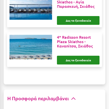
Λευκάδα
Skiathos -
Αγία
Παρασκευή, Σκιάθος
Λήμνος
Λίμνη Πλαστήρα
Δες το ξενοδοχείο
Λιτόχωρο
4* Radisson Resort
Λουτρά Πόζαρ
Plaza Skiathos -
Καναπίτσα, Σκιάθος
Λουτρά Υπάτης
Λουτράκι
Δες το ξενοδοχείο
Λούτσα
Μ
Μάνη
Η Προσφορά περιλαμβάνει
Μαραθώνας Αττικής
Μαρώνεια