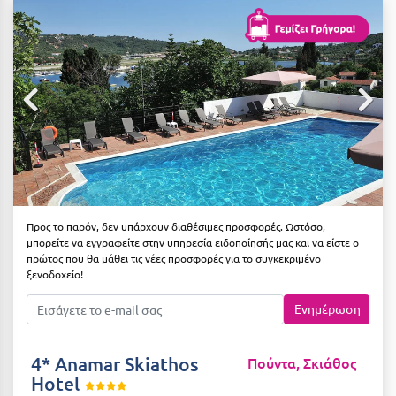
Αιδηψός
ΤΎΠΟΣ ΔΙΑΤΡΟΦΉΣ
Διαμονή Μόνο
Αλεξανδρούπολη
Πρωινό
Αλισσός Αχαΐας
Ημιδιατροφή
Αλόννησος
Ημιδιατροφή + Ποτά
Αμαλιάδα
Πλήρης Διατροφή
Αμάρυνθος
All Inclusive
Αμοργός
Προς το παρόν, δεν υπάρχουν διαθέσιμες προσφορές. Ωστόσο,
μπορείτε να εγγραφείτε στην υπηρεσία ειδοποίησής μας και να είστε ο
Ένα Γεύμα
Αμφίκλεια
πρώτος που θα μάθει τις νέες προσφορές για το συγκεκριμένο
ξενοδοχείο!
Δύο Γεύματα + Ποτά
Ανάβυσσος
Ενημέρωση
Άνδρος
ΤΎΠΟΣ ΚΑΤΑΛΎΜΑΤΟΣ
Αντίπαρος
Ξενοδοχεία 1 Αστέρι
4* Anamar Skiathos
Πούντα, Σκιάθος
Hotel
Αράχωβα
Ξενοδοχεία 2 Αστέρων