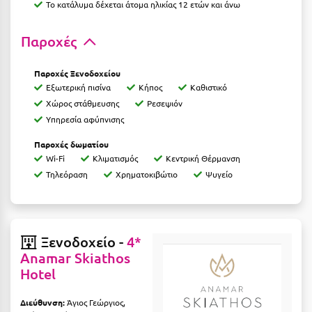
Το κατάλυμα δέχεται άτομα ηλικίας 12 ετών και άνω
Μεθώνη
Παροχές
Μεσολόγγι
Μεσσηνία
Παροχές Ξενοδοχείου
Εξωτερική πισίνα
Κήπος
Καθιστικό
Μετέωρα
Χώρος στάθμευσης
Ρεσεψιόν
Υπηρεσία αφύπνισης
Μέτσοβο
Παροχές δωματίου
Μήλος
Wi-Fi
Κλιματισμός
Κεντρική Θέρμανση
Τηλεόραση
Χρηματοκιβώτιο
Ψυγείο
Μονεμβασιά
Μουζάκι
Μπαλί Κρήτης
Ξενοδοχείο -
4*
Anamar Skiathos
Μπάνσκο
Hotel
Μπούκα Μεσσηνίας
Διεύθυνση:
Άγιος Γεώργιος,
Μύκονος