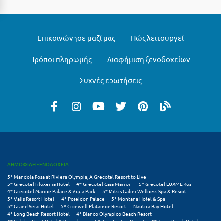
Πόρος
Πόρτο Χέλι
Επικοινώνησε μαζί μας
Πώς λειτουργεί
Πρέβεζα
Τρόποι πληρωμής
Διαφήμιση ξενοδοχείων
Πύλος
Πύργος
Συχνές ερωτήσεις
Ρ
Ρέθυμνο
Ρίο
Ρόδος
ΔΗΜΟΦΙΛΗ ΞΕΝΟΔΟΧΕΙΑ
5* Mandola Rosa at Riviera Olympia, A Grecotel Resort to Live
5* Grecotel Filoxenia Hotel
4* Grecotel Casa Marron
5* Grecotel LUXME Kos
Σ
4* Grecotel Marine Palace & Aqua Park
5* Mitsis Galini Wellness Spa & Resort
5* Valis Resort Hotel
4* Poseidon Palace
5* Montana Hotel & Spa
5* Grand Serai Hotel
5* Cronwell Platamon Resort
Nautica Bay Hotel
Σαλαμίνα
4* Long Beach Resort Hotel
4* Bianco Olympico Beach Resort
4* Golden Coast Hotel & Bungalows
5* Zeus Eretria Resort
4* Tosca Beach Hotel