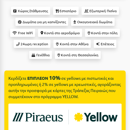
Suites
Βόλος
Χώρος Στάθμευσης
Εστιατόριο
Εξωτερική Πισίνα
Βραχάτι Κορινθίας
Δωμάτια για μη καπνίζοντες
Οικογενειακά δωμάτια
Βυτίνα
Δες όλες τις προσφορές
Free WiFi
Κοντά στο αεροδρόμιο
Κοντά στην πόλη
Γ
Δες όλα τα πακέτα διακοπών
24ωρη reception
Κοντά στην Αθήνα
Επέτειος
Γαλαξiδι
Γενέθλια
Κοντά στη Θεσσαλονίκη
Γλυφάδα
Γρεβενά
10%
Κερδίζετε
ΕΠΙΠΛΕΟΝ
σε yellows με πιστωτικές και
προπληρωμένες ή 2% σε yellows με χρεωστικές, αγοράζοντας
Γύθειο
αυτήν την προσφορά με κάρτες της Τράπεζας Πειραιώς που
συμμετέχουν στο πρόγραμμα YELLOW.
Δ
Δελφοί
Διακοπτό