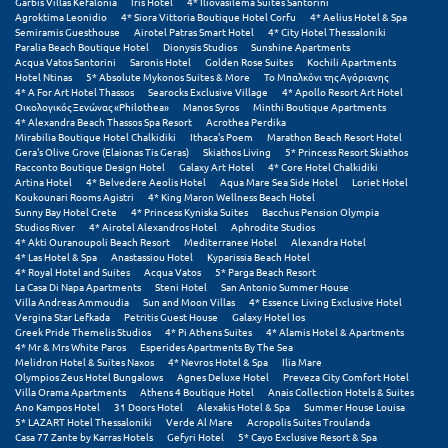
Garbis Villas Kefalonia
Iris Hotel
4* Iliovasilema Suites Santorini
Σούνιο
Agroktima Leonidio
4* Siora Vittoria Boutique Hotel Corfu
4* Aelius Hotel & Spa
Semiramis Guesthouse
Airotel Patras Smart Hotel
4* City Hotel Thessaloniki
Paralia Beach Boutique Hotel
Dionysis Studios
Sunshine Apartments
Σπάρτη
Acqua Vatos Santorini
Saronis Hotel
Golden Rose Suites
Kochili Apartments
Hotel Ntinas
5* Absolute Mykonos Suites & More
Το Μπαλκόνι της Αγόριανης
4* A For Art Hotel Thassos
Searocks Exclusive Village
4* Apollo Resort Art Hotel
Σπέτσες
Οικολογικός Ξενώνας «Philothea»
Manos Syros
Minthi Boutique Apartments
4* Alexandra Beach Thassos Spa Resort
Acrothea Perdika
Σποράδες
Mirabilia Boutique Hotel Chalkidiki
Ithaca's Poem
Marathon Beach Resort Hotel
Gera's Olive Grove (Elaionas Tis Geras)
Skiathos Living
5* Princess Resort Skiathos
Racconto Boutique Design Hotel
Galaxy Art Hotel
4* Core Hotel Chalkidiki
Σύβοτα
Artina Hotel
4* Belvedere Aeolis Hotel
Aqua Mare Sea Side Hotel
Loriet Hotel
Koukounari Rooms Agistri
4* King Maron Wellness Beach Hotel
Σύμη
Sunny Bay Hotel Crete
4* Princess Kyniska Suites
Bacchus Pension Olympia
Studios River
4* Airotel Alexandros Hotel
Aphrodite Studios
4* Akti Ouranoupoli Beach Resort
Mediterranee Hotel
Alexandra Hotel
Σύρος
4* Las Hotel & Spa
Anastassiou Hotel
Kyparissia Beach Hotel
4* Royal Hotel and Suites
Acqua Vatos
5* Parga Beach Resort
Σχοινούσα
La Casa Di Napa Apartments
Steni Hotel
San Antonio Summer House
Villa Andreas Ammoudia
Sun and Moon Villas
4* Essence Living Exclusive Hotel
Vergina Star Lefkada
Petritis Guest House
Galaxy Hotel Ios
Τ
Greek Pride Themelis Studios
4* Pi Athens Suites
4* Alamis Hotel & Apartments
4* Mr & Mrs White Paros
Esperides Apartments By The Sea
Melidron Hotel & Suites Naxos
4* Nevros Hotel & Spa
Ilia Mare
Τζουμέρκα
Olympios Zeus Hotel Bungalows
Agnes Deluxe Hotel
Preveza City Comfort Hotel
Villa Orama Apartments
Athens 4 Boutique Hotel
Anais Collection Hotels & Suites
Ano Kampos Hotel
31 Doors Hotel
Alexakis Hotel & Spa
Summer House Louisa
Τήνος
5* LAZART Hotel Thessaloniki
Verde Al Mare
Acropolis Suites Troulanda
Casa 77 Zante by Karras Hotels
Gefyri Hotel
5* Cayo Exclusive Resort & Spa