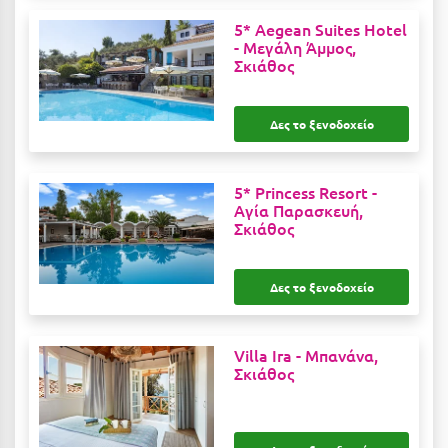
Καρδίτσα
5* Aegean Suites Hotel
Κάρπαθος
-
Μεγάλη Άμμος,
Σκιάθος
Καρπενήσι
Κάρυστος
Δες το ξενοδοχείο
Κάσος
5* Princess Resort -
Κασσάνδρα
Αγία Παρασκευή,
Σκιάθος
Καστοριά
Κατερίνη
Δες το ξενοδοχείο
Κέα - Τζιά
Κερατέα
Villa Ira -
Μπανάνα,
Σκιάθος
Κέρκυρα
Κεφαλονιά