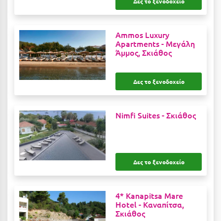
Δες το ξενοδοχείο
Κοζάνη
Κοκκώνι Κορινθίας
Ammos Luxury
Apartments -
Μεγάλη
Κομοτηνή
Άμμος, Σκιάθος
Κόνιτσα
Κόρινθος
Δες το ξενοδοχείο
Κορώνη
Nimfi Suites -
Σκιάθος
Κουρούτα Ηλείας
Κουφονήσια
Κρήτη
Δες το ξενοδοχείο
Κρουαζιέρες
Κύθηρα
4* Kanapitsa Mare
Hotel -
Καναπίτσα,
Κυλλήνη
Σκιάθος