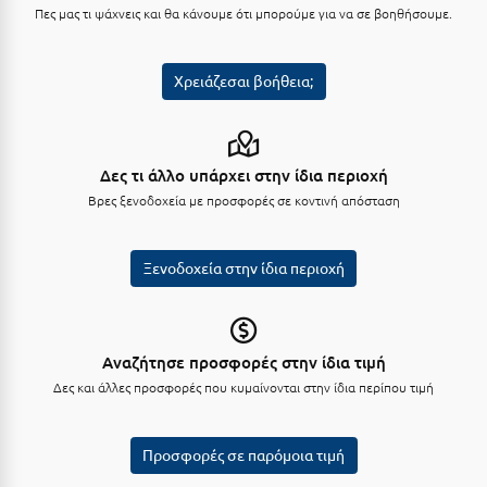
Πάργα
Πες μας τι ψάχνεις και θα κάνουμε ότι μπορούμε για να σε βοηθήσουμε.
Παρνασσός
Χρειάζεσαι βοήθεια;
Πάρος
Πάτμος
Πάτρα
Δες τι άλλο υπάρχει στην ίδια περιοχή
Βρες ξενοδοχεία με προσφορές σε κοντινή απόσταση
Παύλιανη
Πειραιάς
Ξενοδοχεία στην ίδια περιοχή
Πελοπόννησος
Πήλιο
Αναζήτησε προσφορές στην ίδια τιμή
Πιερία
Δες και άλλες προσφορές που κυμαίνονται στην ίδια περίπου τιμή
Πλαταμώνας
Προσφορές σε παρόμοια τιμή
Πλύτρα Λακωνίας