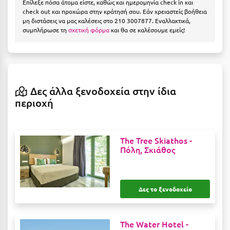
Επίλεξε πόσα άτομα είστε, καθώς και ημερομηνία check in και
Η
check out και προχώρα στην κράτησή σου. Εάν χρειαστείς βοήθεια
μη διστάσεις να μας καλέσεις στο 210 3007877. Εναλλακτικά,
Ηλεία
συμπλήρωσε τη
σχετική φόρμα
και θα σε καλέσουμε εμείς!
Ηράκλειο
Θ
Δες άλλα ξενοδοχεία στην ίδια
Θάσος
περιοχή
Θεσσαλονίκη
Ι
The Tree Skiathos -
Πόλη, Σκιάθος
Ιεράπετρα
Ιθάκη
Δες το ξενοδοχείο
Ικαρία
Ίος
The Water Hotel -