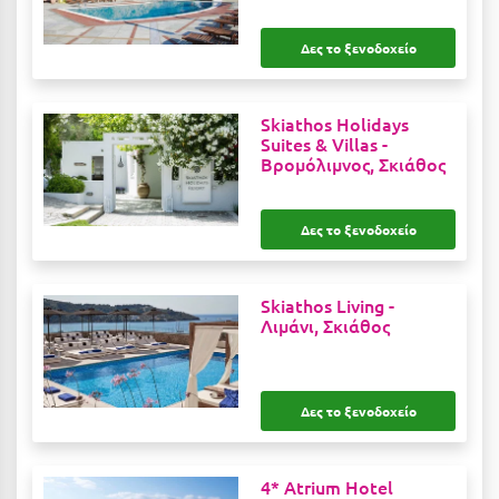
Κύμη Ευβοίας
Δες το ξενοδοχείο
Κυπαρισσία
Κύπρος
Skiathos Holidays
Suites & Villas -
Κως
Βρομόλιμνος, Σκιάθος
Λ
Δες το ξενοδοχείο
Λαγκάδια
Λακόπετρα Αχαΐας
Skiathos Living -
Λιμάνι, Σκιάθος
Λακωνία
Λασίθι
Δες το ξενοδοχείο
Λεπτοκαρυά
Λέσβος
4* Atrium Hotel