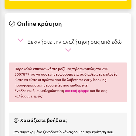
Ε
Ελάτη Αρκαδίας
Online κράτηση
Ελληνικό Αρκαδίας
Ελούντα Κρήτης
Ξεκινήστε την αναζήτηση σας από εδώ
Ερέτρια
Ερμιόνη
Παρακαλώ επικοινωνήστε μαζί μας τηλεφωνικώς στο 210
Εύβοια
3007877 για να σας ενημερώσουμε για τις διαθέσιμες επιλογές
ώστε να είστε οι πρώτοι που θα λάβετε τις early booking
Ευρυτανία
προσφορές στις ημερομηνίες που επιθυμείτε!
Εναλλακτικά, συμπληρώστε τη
σχετική φόρμα
και θα σας
καλέσουμε εμείς!
Ζ
Ζαγοροχώρια
Χρειάζεστε βοήθεια;
Ζάκυνθος
Στο συγκεκριμένο ξενοδοχείο κάνεις on line την κράτησή σου.