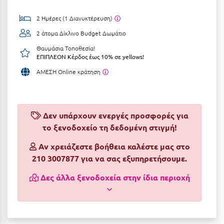
Αργολίδα
Ξενοδοχεία 3 Αστέρων
2 Ημέρες (1 Διανυκτέρευση)
Αριδαία
2 άτομα
Δίκλινο Budget Δωμάτιο
Ξενοδοχεία 4 Αστέρων
Θαυμάσια Τοποθεσία!
Αρκαδία
Ξενοδοχεία 5 Αστέρων
ΕΠΙΠΛΕΟΝ Κέρδος έως 10% σε yellows!
Αρκίτσα
ΑΜΕΣΗ Online κράτηση
Βίλες
Αρτέμιδα
Κρουαζιέρες
Αρχαία Ολυμπία
Ενοικιαζόμενα Δωμάτια
Δεν υπάρχουν ενεργές προσφορές για
Αστυπάλαια
το ξενοδοχείο τη δεδομένη στιγμή!
Διαμερίσματα
Αττική
Αν χρειάζεστε βοήθεια καλέστε μας στο
Studios
210 3007877 για να σας εξυπηρετήσουμε.
Αχαΐα
Boutique Hotels
Δες άλλα ξενοδοχεία στην ίδια περιοχή
Ξενώνες
Β
Camping
Βansko