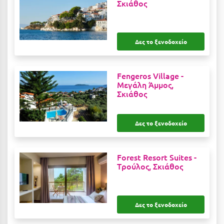
Σκιάθος
Ιωάννινα
Κ
Δες το ξενοδοχείο
Καβάλα
Καλάβρυτα
Fengeros Village -
Μεγάλη Άμμος,
Σκιάθος
Καλαμάτα
Κάλαμος
Δες το ξενοδοχείο
Καλαμπάκα
Κάλυμνος
Forest Resort Suites -
Tρούλος, Σκιάθος
Καμένα Βούρλα
Καρδάμαινα
Δες το ξενοδοχείο
Καρδαμύλη