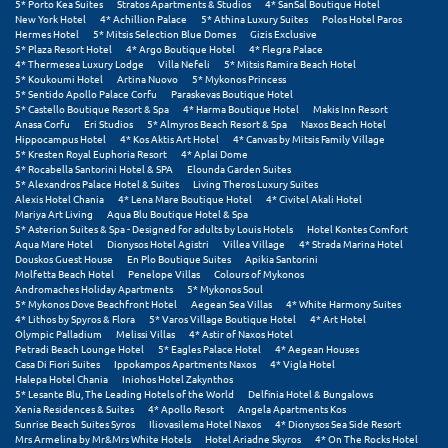
Τολό
5* Porto Kea Suites
Stratos Apartments & Studios
4* SanSal Boutique Hotel
New York Hotel
4* Achillion Palace
5* Athina Luxury Suites
Polos Hotel Paros
Hermes Hotel
5* Mitsis Selection Blue Domes
Gizis Exclusive
Τριζόνια Φωκίδος
5* Plaza Resort Hotel
4* Argo Boutique Hotel
4* Flegra Palace
4* Thermesea Luxury Lodge
Villa Nefeli
5* Mitsis Ramira Beach Hotel
Τρίκαλα
5* Koukoumi Hotel
Artina Nuovo
5* Mykonos Princess
5* Sentido Apollo Palace Corfu
Paraskevas Boutique Hotel
5* Castello Boutique Resort & Spa
4* Harma Boutique Hotel
Makis Inn Resort
Τρίκαλα Κορινθίας
Anasa Corfu
Eri Studios
5* Almyros Beach Resort & Spa
Naxos Beach Hotel
Hippocampus Hotel
4* Kos Aktis Art Hotel
4* Canvas by Mitsis Family Village
5* Kresten Royal Euphoria Resort
4* Aplai Dome
Τρίπολη
4* Rocabella Santorini Hotel & SPA
Elounda Garden Suites
5* Alexandros Palace Hotel & Suites
Living Theros Luxury Suites
Τυρός
Alexis Hotel Chania
4* Lena Mare Boutique Hotel
4* Civitel Akali Hotel
Mariya Art Living
Aqua Blu Boutique Hotel & Spa
5* Asterion Suites & Spa - Designed for adults by Louis Hotels
Hotel Kontes Comfort
Υ
Aqua Mare Hotel
Dionysos Hotel Agistri
Villea Village
4* Strada Marina Hotel
Douskos Guest House
En Plo Boutique Suites
Apikia Santorini
Molfetta Beach Hotel
Penelope Villas
Colours of Mykonos
Ύδρα
Andromaches Holiday Apartments
5* Mykonos Soul
5* Mykonos Dove Beachfront Hotel
Aegean Sea Villas
4* White Harmony Suites
4* Lithos by Spyros & Flora
5* Varos Village Boutique Hotel
4* Art Hotel
Φ
Olympic Palladium
Melissi Villas
4* Astir of Naxos Hotel
Petradi Beach Lounge Hotel
5* Eagles Palace Hotel
4* Aegean Houses
Casa Di Fiori Suites
Ippokampos Apartments Naxos
4* Vigla Hotel
Φιλιατρά Μεσσηνίας
Halepa Hotel Chania
Iniohos Hotel Zakynthos
5* Lesante Blu, The Leading Hotels of the World
Delfinia Hotel & Bungalows
Xenia Residences & Suites
4* Apollo Resort
Angela Apartments Kos
Φλώρινα
Sunrise Beach Suites Syros
Iliovasilema Hotel Naxos
4* Dionysos Sea Side Resort
Mrs Armelina by Mr&Mrs White Hotels
Hotel Ariadne Skyros
4* On The Rocks Hotel