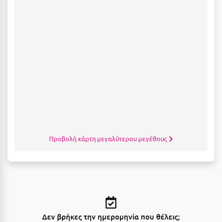
Ξυλόκαστρο
Ο
Ορεινή Αρκαδία
Ορεινή Ναυπακτία
Π
Πάλαιρος
Προβολή χάρτη μεγαλύτερου μεγέθους
Παξοί
Παραλία Κατερίνης
Παραλία Λιτοχώρου
Παράλιο Άστρος
Δεν βρήκες την ημερομηνία που θέλεις;