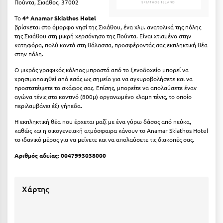
Πούντα, Σκιάθος, 37002
Μυστράς
Το
4* Anamar Skiathos Hotel
βρίσκεται στο όμορφο νησί της Σκιάθου, ένα χλμ. ανατολικά της πόλης
της Σκιάθου στη μικρή χερσόνησο της Πούντα. Είναι χτισμένο στην
Μυτιλήνη
κατηφόρα, πολύ κοντά στη θάλασσα, προσφέροντάς σας εκπληκτική θέα
στην πόλη.
Ν
Ο μικρός γραφικός κόλπος μπροστά από το ξενοδοχείο μπορεί να
χρησιμοποιηθεί από εσάς ως σημείο για να αγκυροβολήσετε και να
Νάξος
προστατέψετε το σκάφος σας. Επίσης, μπορείτε να απολαύσετε έναν
αγώνα τένις στο κοντινό (800μ) οργανωμένο κλαμπ τένις, το οποίο
Νάουσα
περιλαμβάνει έξι γήπεδα.
Ναυπακτία
Η εκπληκτική θέα που έρχεται μαζί με ένα γύρω δάσος από πεύκα,
καθώς και η οικογενειακή ατμόσφαιρα κάνουν το Anamar Skiathos Hotel
Ναύπλιο
το ιδανικό μέρος για να μείνετε και να απολαύσετε τις διακοπές σας.
Αριθμός αδείας: 0047993038000
Νέα Μάκρη
Νέα Στύρα Εύβοιας
Χάρτης
Νέοι Πόροι Πιερίας
Ξ