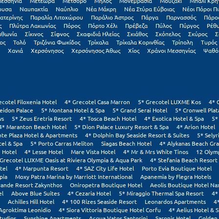
εσσηνία
Μετέωρα
Μέτσοβο
Μήλος
Μονεμβασιά
Μουζάκι
Μπαλί Κρή
ουσα
Ναυπακτία
Ναύπλιο
Νέα Μάκρη
Νέα Στύρα Εύβοιας
Νέοι Πόροι Πι
ατερίνης
Παραλία Λιτοχώρου
Παράλιο Άστρος
Πάργα
Παρνασσός
Πάρο
ς
Πλύτρα Λακωνίας
Πόρος
Πόρτο Χέλι
Πρέβεζα
Πύλος
Πύργος
Ρέθ
ιθωνία
Σίκινος
Σίφνος
Σκαφιδιά Ηλείας
Σκιάθος
Σκόπελος
Σκύρος
Σ
ος
Τολό
Τριζόνια Φωκίδος
Τρίκαλα
Τρίκαλα Κορινθίας
Τρίπολη
Τυρός
Χανιά
Χερσόνησος
Χερσόνησος Άθως
Χίος
Χράνοι Μεσσηνίας
Ψαθό
ecotel Filoxenia Hotel
4* Grecotel Casa Marron
5* Grecotel LUXME Kos
4* 
eidon Palace
5* Montana Hotel & Spa
5* Grand Serai Hotel
5* Cronwell Pla
ws
5* Zeus Eretria Resort
4* Tosca Beach Hotel
4* Exotica Hotel & Spa
5*
4* Maranton Beach Hotel
5* Dion Palace Luxury Resort & Spa
4* Arion Hotel
nte Plaza Hotel & Apartments
4* Dolphin Bay Seaside Resort & Suites
5* Selyr
tel & Spa
5* Porto Carras Meliton
Siagas Beach Hotel
4* Alykanas Beach Gr
 Hotel
4* Lesse Hotel
Mare Vista Hotel
4* Mr & Mrs White Tinos
12 Olym
 Grecotel LUXME Oasis at Riviera Olympia & Aqua Park
4* Stefania Beach Resort
tel
4* Marpunta Resort
4* SAZ City Life Hotel
Porto Evia Boutique Hotel
pia
Moxy Patra Marina by Marriott International
Apanemia by Flegra Hotels
rande Resort Zakynthos
Oniropetra Boutique Hotel
Aeolis Boutique Hotel Na
el
Above Blue Suites
4* Cezaria Hotel
5* Miraggio Thermal Spa Resort
4*
Achilles Hill Hotel
4* 100 Rizes Seaside Resort
Leonardos Apartments
4
Agroktima Leonidio
4* Siora Vittoria Boutique Hotel Corfu
4* Aelius Hotel & 
tudios
Sunshine Apartments
Acqua Vatos Santorini
Saronis Hotel
Golden 