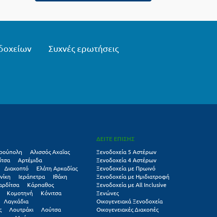
δοχείων
Συχνές ερωτήσεις
ΔΕΙΤΕ ΕΠΙΣΗΣ
ρούπολη
Αλισσός Αχαΐας
Ξενοδοχεία 5 Αστέρων
ίτσα
Αρτέμιδα
Ξενοδοχεία 4 Αστέρων
Διακοπτό
Ελάτη Αρκαδίας
Ξενοδοχεία με Πρωινό
νίκη
Ιεράπετρα
Ιθάκη
Ξενοδοχεία με Ημιδιατροφή
αρδίτσα
Κάρπαθος
Ξενοδοχεία με All Inclusive
Κομοτηνή
Κόνιτσα
Ξενώνες
Λαγκάδια
Οικογενειακά Ξενοδοχεία
ς
Λουτράκι
Λούτσα
Οικογενειακές Διακοπές