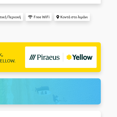
τική Περιοχή
Free WiFi
Κοντά στο λιμάνι
ς,
YELLOW.