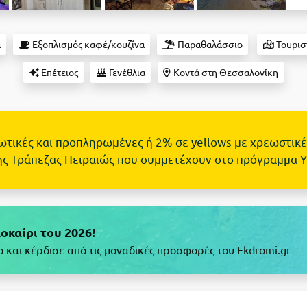
α
Εξοπλισμός καφέ/κουζίνα
Παραθαλάσσιο
Τουρισ
Επέτειος
Γενέθλια
Κοντά στη Θεσσαλονίκη
τωτικές και προπληρωμένες ή 2% σε yellows με χρεωστικέ
ης Τράπεζας Πειραιώς που συμμετέχουν στο πρόγραμμα 
λοκαίρι του 2026!
και κέρδισε από τις μοναδικές προσφορές του Ekdromi.gr