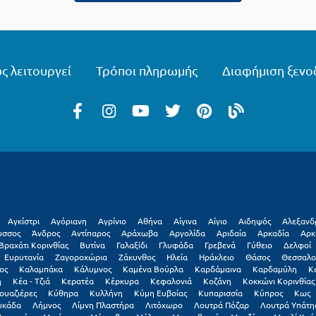
ς λειτουργεί
Τρόποι πληρωμής
Διαφήμιση ξενο
Αγκίστρι
Αγόριανη
Αγρίνιο
Αθήνα
Αίγινα
Αίγιο
Αιδηψός
Αλεξανδ
υσσος
Άνδρος
Αντίπαρος
Αράχωβα
Αργολίδα
Αριδαία
Αρκαδία
Αρκ
Βραχάτι Κορινθίας
Βυτίνα
Γαλαξiδι
Γλυφάδα
Γρεβενά
Γύθειο
Δελφοί
Ευρυτανία
Ζαγοροχώρια
Ζάκυνθος
Ηλεία
Ηράκλειο
Θάσος
Θεσσαλο
ος
Καλαμπάκα
Κάλυμνος
Καμένα Βούρλα
Καρδάμαινα
Καρδαμύλη
Κ
η
Κέα - Τζιά
Κερατέα
Κέρκυρα
Κεφαλονιά
Κοζάνη
Κοκκώνι Κορινθίας
ουαζιέρες
Κύθηρα
Κυλλήνη
Κύμη Ευβοίας
Κυπαρισσία
Κύπρος
Κως
υκάδα
Λήμνος
Λίμνη Πλαστήρα
Λιτόχωρο
Λουτρά Πόζαρ
Λουτρά Υπάτη