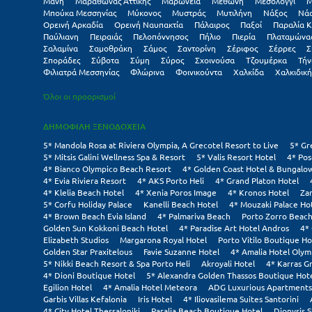
Μάνη
Μαραθώνας Αττικής
Μαρώνεια
Μεθώνη
Μεσολόγγι
Μ
Μπούκα Μεσσηνίας
Μύκονος
Μυστράς
Μυτιλήνη
Νάξος
Νά
Ορεινή Αρκαδία
Ορεινή Ναυπακτία
Πάλαιρος
Παξοί
Παραλία Κ
Παύλιανη
Πειραιάς
Πελοπόννησος
Πήλιο
Πιερία
Πλαταμώνα
Σαλαμίνα
Σαμοθράκη
Σάμος
Σαντορίνη
Σέριφος
Σέρρες
Σ
Σποράδες
Σύβοτα
Σύμη
Σύρος
Σχοινούσα
Τζουμέρκα
Τήν
Φιλιατρά Μεσσηνίας
Φλώρινα
Φοινικούντα
Χαλκίδα
Χαλκιδική
Όλοι οι προορισμοί
ΔΗΜΟΦΙΛΗ ΞΕΝΟΔΟΧΕΙΑ
5* Mandola Rosa at Riviera Olympia, A Grecotel Resort to Live
5* Gr
5* Mitsis Galini Wellness Spa & Resort
5* Valis Resort Hotel
4* Pos
4* Bianco Olympico Beach Resort
4* Golden Coast Hotel & Bungalo
4* Evia Riviera Resort
4* AKS Porto Heli
4* Grand Platon Hotel
4* Klelia Beach Hotel
4* Xenia Poros Image
4* Kronos Hotel
Za
5* Corfu Holiday Palace
Kanelli Beach Hotel
4* Mouzaki Palace Ho
4* Brown Beach Evia Island
4* Palmariva Beach
Porto Zorro Beach
Golden Sun Kokkoni Beach Hotel
4* Paradise Art Hotel Andros
4*
Elizabeth Studios
Margarona Royal Hotel
Porto Vitilo Boutique Ho
Golden Star Praxitelous
Favie Suzanne Hotel
4* Amalia Hotel Olym
5* Nikki Beach Resort & Spa Porto Heli
Akroyali Hotel
4* Karras G
4* Dioni Boutique Hotel
5* Alexandra Golden Thassos Boutique Hot
Egilion Hotel
4* Amalia Hotel Meteora
ADG Luxurious Apartments
Garbis Villas Kefalonia
Iris Hotel
4* Iliovasilema Suites Santorini
4* City Hotel Thessaloniki
Paralia Beach Boutique Hotel
Dionysis S