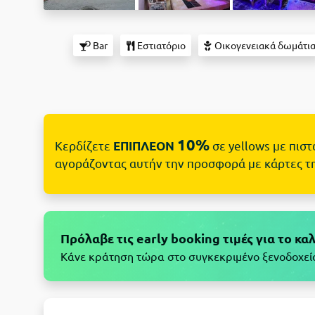
Bar
Εστιατόριο
Οικογενειακά δωμάτι
10%
Κερδίζετε
σε yellows με πισ
ΕΠΙΠΛΕΟΝ
αγοράζοντας αυτήν την προσφορά με κάρτες τ
Πρόλαβε τις early booking τιμές για το κα
Κάνε κράτηση τώρα στο συγκεκριμένο ξενοδοχείο 