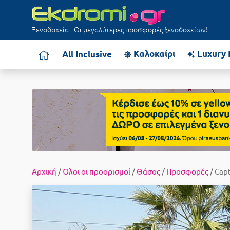
Ξενοδοχεία - Οι μεγαλύτερες προσφορές ξενοδοχείων!
Καλοκαίρι
Luxury 
All Inclusive
Αρχική
/
Όλοι οι προορισμοί
/
Θάσος
/
Προσφορές
/ Cap