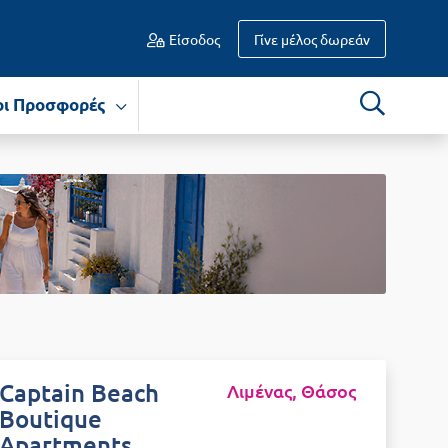
Είσοδος
Γίνε μέλος δωρεάν
οι Προσφορές
Captain Beach
Λιμένας, Θάσος
Boutique
Apartments