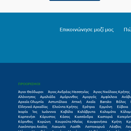
Επικοινώνησε μαζί μας
Πώ
ΠΡΟΟΡΙΣΜΟΙ
Άγιοι Θεόδωροι
Άγιος Ανδρέας Μεσσηνίας
Άγιος Νικόλαος Κρήτης
Αλόννησος
Αμαλιάδα
Αμάρυνθος
Αμοργός
Αμφίκλεια
Ανάβ
Αρχαία Ολυμπία
Αστυπάλαια
Αττική
Αχαΐα
Βansko
Βόλος
Ελληνικό Αρκαδίας
Ελούντα Κρήτης
Ερέτρια
Ερμιόνη
Εύβοια
Ικαρία
Ίος
Ιωάννινα
Καβάλα
Καλάβρυτα
Καλαμάτα
Κάλαμ
Καρπενήσι
Κάρυστος
Κάσος
Κασσάνδρα
Καστοριά
Κατερίν
Κόρινθος
Κορώνη
Κουρούτα Ηλείας
Κουφονήσια
Κρήτη
Κρ
Λακόπετρα Αχαΐας
Λακωνία
Λασίθι
Λεπτοκαρυά
Λέσβος
Λε