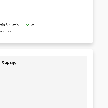
σία δωματίου
Wi-Fi
στιατόριο
Χάρτης