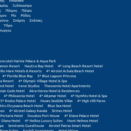
της
Μπάνσκο
ερίας
Ξυλόκαστρο
ς
Πάτμος
Πάτρα
υμνο
Ρίο
Ρόδος
ούνιο
Σπάρτη
Σπέτσες
Ύδρα
πυργος
Grecotel Marine Palace & Aqua Park
tamon Resort
Nautica Bay Hotel
4* Long Beach Resort Hotel
 Ilio Mare Hotels & Resorts
4* Airotel Achaia Beach Hotel
4* Florida Blue Bay
5* Blue Lagoon Princess
ia Resort
4* Olympic Village Hotel & Spa
and Hotel
Irene Studios
Theoxenia Hotel Apartments
pian Gods Hotel
Akra Morea Hotel & Residences
4* Philoxenia Hotel
4* Altamar Hotel
4* Nymfes Hotel & Spa
5* Rodos Palace Hotel
Muses SeaSide Villas
4* High Mill Paros
Mrs Chryssana Beach Hotel
Blue Sea Hotel
xos
4* Airotel Galaxy Kavala
Sirines Hotel
 Portaria Hotel
Douskos Port House
4* Diana Palace Hotel
* Diana Hotel
4* Neikos Luxury Suites
Mont Helmos Hotel
Spa
Semiramis Guesthouse
Airotel Patras Smart Hotel
Rose Suites
Kochili Apartments
Hotel Ntinas