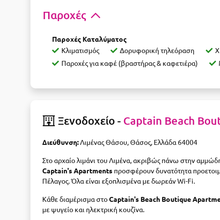
Παροχές
Παροχές Καταλύματος
Κλιματισμός
Δορυφορική τηλεόραση
Χ
Παροχές για καφέ (βραστήρας & καφετιέρα)
Ξενοδοχείο -
Captain Beach Bou
Διεύθυνση:
Λιμένας Θάσου, Θάσος, Ελλάδα 64004
Στο αρχαίο λιμάνι του Λιμένα, ακριβώς πάνω στην αμμώδη
Captain's Apartments
προσφέρουν δυνατότητα προετοιμα
Πέλαγος. Όλα είναι εξοπλισμένα με δωρεάν Wi-Fi.
Κάθε διαμέρισμα στο
Captain's Beach Boutique Apartm
με ψυγείο και ηλεκτρική κουζίνα.