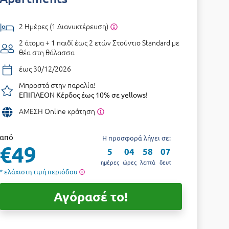
2 Ημέρες (1 Διανυκτέρευση)
2 άτομα + 1 παιδί έως 2 ετών
Στούντιο Standard με
θέα στη θάλασσα
έως 30/12/2026
Μπροστά στην παραλία!
ΕΠΙΠΛΕΟΝ Κέρδος έως 10% σε yellows!
ΑΜΕΣΗ Online κράτηση
από
Η προσφορά λήγει σε:
€49
5
04
58
06
ημέρες
ώρες
λεπτά
δευτ
* ελάχιστη τιμή περιόδου
Αγόρασέ το!