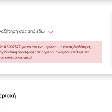
αναζήτηση σας από εδώ
10 3007877 για να σας ενημερώσουμε για τις διαθέσιμες
arly booking προσφορές στις ημερομηνίες που επιθυμείτε!
σας καλέσουμε εμείς!
εριοχή