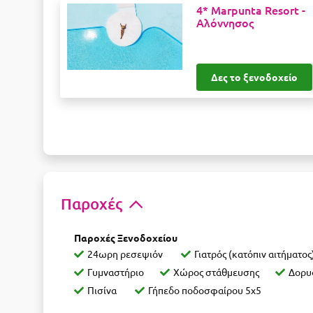
4* Marpunta Resort -
Αλόννησος
Δες το ξενοδοχείο
Παροχές
Παροχές Ξενοδοχείου
24ωρη ρεσεψιόν
Γιατρός (κατόπιν αιτήματος
Γυμναστήριο
Χώρος στάθμευσης
Δορυ
Πισίνα
Γήπεδο ποδοσφαίρου 5x5