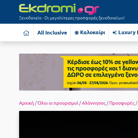
Ξενοδοχεία - Οι μεγαλύτερες προσφορές ξενοδοχείων!
Καλοκαίρι
Luxury 
All Inclusive
Αρχική
/
Όλοι οι προορισμοί
/
Αλόννησος
/
Προσφορές
/