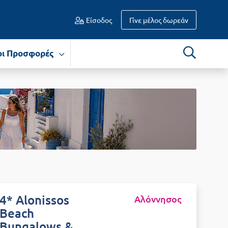
Είσοδος
Γίνε μέλος δωρεάν
οι Προσφορές
4* Alonissos
Αλόννησος
Beach
Bungalows &