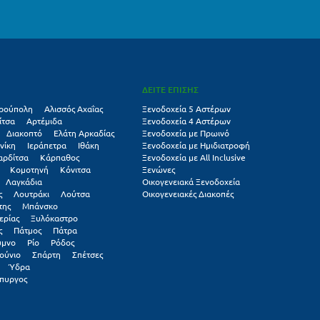
ΔΕΙΤΕ ΕΠΙΣΗΣ
ρούπολη
Αλισσός Αχαΐας
Ξενοδοχεία 5 Αστέρων
ίτσα
Αρτέμιδα
Ξενοδοχεία 4 Αστέρων
Διακοπτό
Ελάτη Αρκαδίας
Ξενοδοχεία με Πρωινό
νίκη
Ιεράπετρα
Ιθάκη
Ξενοδοχεία με Ημιδιατροφή
αρδίτσα
Κάρπαθος
Ξενοδοχεία με All Inclusive
Κομοτηνή
Κόνιτσα
Ξενώνες
Λαγκάδια
Οικογενειακά Ξενοδοχεία
ς
Λουτράκι
Λούτσα
Οικογενειακές Διακοπές
της
Μπάνσκο
ερίας
Ξυλόκαστρο
ς
Πάτμος
Πάτρα
υμνο
Ρίο
Ρόδος
ούνιο
Σπάρτη
Σπέτσες
Ύδρα
πυργος