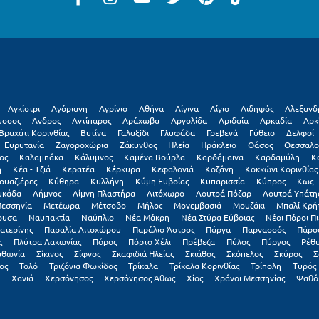
Αγκίστρι
Αγόριανη
Αγρίνιο
Αθήνα
Αίγινα
Αίγιο
Αιδηψός
Αλεξανδ
υσσος
Άνδρος
Αντίπαρος
Αράχωβα
Αργολίδα
Αριδαία
Αρκαδία
Αρκ
Βραχάτι Κορινθίας
Βυτίνα
Γαλαξiδι
Γλυφάδα
Γρεβενά
Γύθειο
Δελφοί
Ευρυτανία
Ζαγοροχώρια
Ζάκυνθος
Ηλεία
Ηράκλειο
Θάσος
Θεσσαλο
ος
Καλαμπάκα
Κάλυμνος
Καμένα Βούρλα
Καρδάμαινα
Καρδαμύλη
Κ
η
Κέα - Τζιά
Κερατέα
Κέρκυρα
Κεφαλονιά
Κοζάνη
Κοκκώνι Κορινθίας
ουαζιέρες
Κύθηρα
Κυλλήνη
Κύμη Ευβοίας
Κυπαρισσία
Κύπρος
Κως
υκάδα
Λήμνος
Λίμνη Πλαστήρα
Λιτόχωρο
Λουτρά Πόζαρ
Λουτρά Υπάτη
εσσηνία
Μετέωρα
Μέτσοβο
Μήλος
Μονεμβασιά
Μουζάκι
Μπαλί Κρή
ουσα
Ναυπακτία
Ναύπλιο
Νέα Μάκρη
Νέα Στύρα Εύβοιας
Νέοι Πόροι Πι
ατερίνης
Παραλία Λιτοχώρου
Παράλιο Άστρος
Πάργα
Παρνασσός
Πάρο
ς
Πλύτρα Λακωνίας
Πόρος
Πόρτο Χέλι
Πρέβεζα
Πύλος
Πύργος
Ρέθ
ιθωνία
Σίκινος
Σίφνος
Σκαφιδιά Ηλείας
Σκιάθος
Σκόπελος
Σκύρος
Σ
ος
Τολό
Τριζόνια Φωκίδος
Τρίκαλα
Τρίκαλα Κορινθίας
Τρίπολη
Τυρός
Χανιά
Χερσόνησος
Χερσόνησος Άθως
Χίος
Χράνοι Μεσσηνίας
Ψαθό