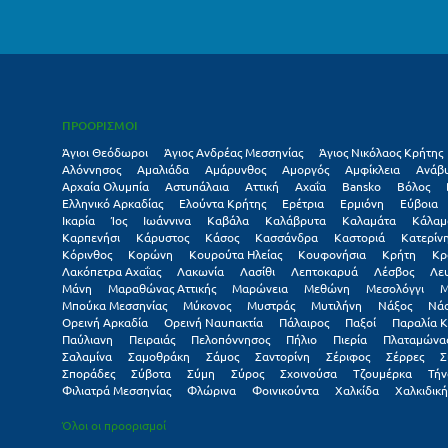
ΠΡΟΟΡΙΣΜΟΙ
Άγιοι Θεόδωροι
Άγιος Ανδρέας Μεσσηνίας
Άγιος Νικόλαος Κρήτης
Αλόννησος
Αμαλιάδα
Αμάρυνθος
Αμοργός
Αμφίκλεια
Ανάβ
Αρχαία Ολυμπία
Αστυπάλαια
Αττική
Αχαΐα
Βansko
Βόλος
Ελληνικό Αρκαδίας
Ελούντα Κρήτης
Ερέτρια
Ερμιόνη
Εύβοια
Ικαρία
Ίος
Ιωάννινα
Καβάλα
Καλάβρυτα
Καλαμάτα
Κάλαμ
Καρπενήσι
Κάρυστος
Κάσος
Κασσάνδρα
Καστοριά
Κατερίν
Κόρινθος
Κορώνη
Κουρούτα Ηλείας
Κουφονήσια
Κρήτη
Κρ
Λακόπετρα Αχαΐας
Λακωνία
Λασίθι
Λεπτοκαρυά
Λέσβος
Λε
Μάνη
Μαραθώνας Αττικής
Μαρώνεια
Μεθώνη
Μεσολόγγι
Μ
Μπούκα Μεσσηνίας
Μύκονος
Μυστράς
Μυτιλήνη
Νάξος
Νά
Ορεινή Αρκαδία
Ορεινή Ναυπακτία
Πάλαιρος
Παξοί
Παραλία Κ
Παύλιανη
Πειραιάς
Πελοπόννησος
Πήλιο
Πιερία
Πλαταμώνα
Σαλαμίνα
Σαμοθράκη
Σάμος
Σαντορίνη
Σέριφος
Σέρρες
Σ
Σποράδες
Σύβοτα
Σύμη
Σύρος
Σχοινούσα
Τζουμέρκα
Τήν
Φιλιατρά Μεσσηνίας
Φλώρινα
Φοινικούντα
Χαλκίδα
Χαλκιδική
Όλοι οι προορισμοί