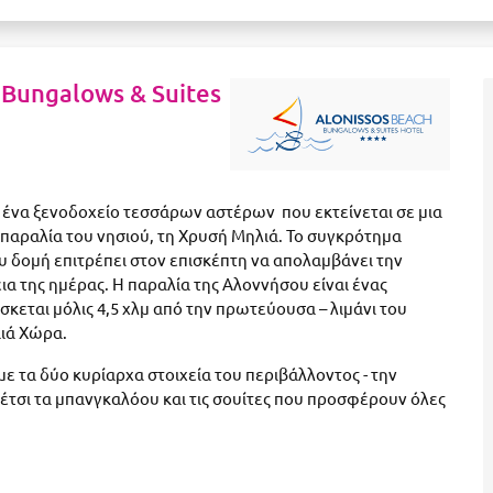
 Bungalows & Suites
αι ένα ξενοδοχείο τεσσάρων αστέρων που εκτείνεται σε μια
παραλία του νησιού, τη Χρυσή Μηλιά. Το συγκρότημα
υ δομή επιτρέπει στον επισκέπτη να απολαμβάνει την
ια της ημέρας. Η παραλία της Αλοννήσου είναι ένας
ρίσκεται μόλις 4,5 χλμ από την πρωτεύουσα – λιμάνι του
αιά Χώρα.
 τα δύο κυρίαρχα στοιχεία του περιβάλλοντος - την
έτσι τα μπανγκαλόου και τις σουίτες που προσφέρουν όλες