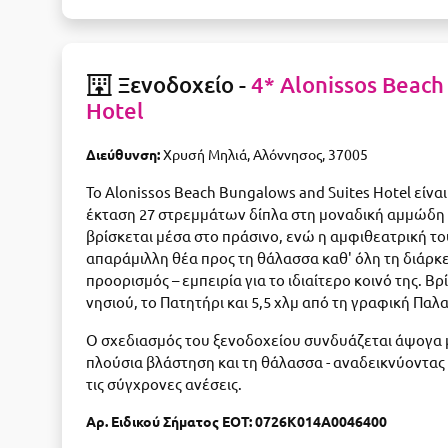
Ξενοδοχείο -
4* Alonissos Beach
Hotel
Διεύθυνση:
Χρυσή Μηλιά, Αλόννησος, 37005
Το Alonissos Beach Bungalows and Suites Hotel είν
έκταση 27 στρεμμάτων δίπλα στη μοναδική αμμώδη 
βρίσκεται μέσα στο πράσινο, ενώ η αμφιθεατρική το
απαράμιλλη θέα προς τη θάλασσα καθ' όλη τη διάρκε
προορισμός – εμπειρία για το ιδιαίτερο κοινό της. Β
νησιού, το Πατητήρι και 5,5 χλμ από τη γραφική Παλ
Ο σχεδιασμός του ξενοδοχείου συνδυάζεται άψογα με
πλούσια βλάστηση και τη θάλασσα - αναδεικνύοντας 
τις σύγχρονες ανέσεις.
Αρ. Ειδικού Σήματος ΕΟΤ: 0726K014A0046400