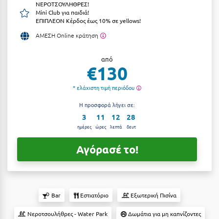
ΝΕΡΟΤΣΟΥΛΗΘΡΕΣ!
Αργολίδα
Mini Club για παιδιά!
Ξενοδοχεία 3 Αστέρων
ΕΠΙΠΛΕΟΝ Κέρδος έως 10% σε yellows!
Αριδαία
Ξενοδοχεία 4 Αστέρων
ΑΜΕΣΗ Online κράτηση
Αρκαδία
Ξενοδοχεία 5 Αστέρων
από
€130
Αρκίτσα
Βίλες
Αρτέμιδα
* ελάχιστη τιμή περιόδου
Κρουαζιέρες
Αρχαία Ολυμπία
Η προσφορά λήγει σε:
Ενοικιαζόμενα Δωμάτια
3
11
12
27
Αστυπάλαια
Διαμερίσματα
ημέρες
ώρες
λεπτά
δευτ
Αττική
Studios
Αγόρασέ το!
Αχαΐα
Boutique Hotels
Ξενώνες
Β
Bar
Εστιατόριο
Εξωτερική Πισίνα
Camping
Βansko
Νεροτσουλήθρες - Water Park
Δωμάτια για μη καπνίζοντες