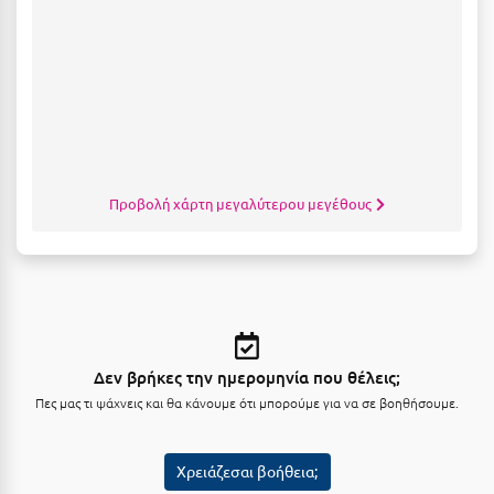
Μυστράς
Μυτιλήνη
Ν
Νάξος
Προβολή χάρτη μεγαλύτερου μεγέθους
Νάουσα
Ναυπακτία
Ναύπλιο
Νέα Μάκρη
Δεν βρήκες την ημερομηνία που θέλεις;
Νέα Στύρα Εύβοιας
Πες μας τι ψάχνεις και θα κάνουμε ότι μπορούμε για να σε βοηθήσουμε.
Νέοι Πόροι Πιερίας
Χρειάζεσαι βοήθεια;
Ξ