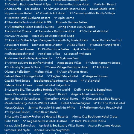
5* Castello Boutique Resort & Spa
4* Harma Boutique Hotel
Makis Inn Resort
Σούνιο
Anasa Corfu
Eri Studios
5* Almyros Beach Resort & Spa
Naxos Beach Hotel
Hippocampus Hotel
4* Kos Aktis Art Hotel
4* Canvas by Mitsis Family Village
Σπάρτη
5* Kresten Royal Euphoria Resort
4* Aplai Dome
4* Rocabella Santorini Hotel & SPA
Elounda Garden Suites
5* Alexandros Palace Hotel & Suites
Living Theros Luxury Suites
Σπέτσες
Alexis Hotel Chania
4* Lena Mare Boutique Hotel
4* Civitel Akali Hotel
Mariya Art Living
Aqua Blu Boutique Hotel & Spa
Σποράδες
5* Asterion Suites & Spa - Designed for adults by Louis Hotels
Hotel Kontes Comfort
Aqua Mare Hotel
Dionysos Hotel Agistri
Villea Village
4* Strada Marina Hotel
Douskos Guest House
En Plo Boutique Suites
Apikia Santorini
Σύβοτα
Molfetta Beach Hotel
Penelope Villas
Colours of Mykonos
Andromaches Holiday Apartments
5* Mykonos Soul
Σύμη
5* Mykonos Dove Beachfront Hotel
Aegean Sea Villas
4* White Harmony Suites
4* Lithos by Spyros & Flora
5* Varos Village Boutique Hotel
4* Art Hotel
Olympic Palladium
Melissi Villas
4* Astir of Naxos Hotel
Σύρος
Petradi Beach Lounge Hotel
5* Eagles Palace Hotel
4* Aegean Houses
Casa Di Fiori Suites
Ippokampos Apartments Naxos
4* Vigla Hotel
Σχοινούσα
Halepa Hotel Chania
Iniohos Hotel Zakynthos
5* Lesante Blu, The Leading Hotels of the World
Delfinia Hotel & Bungalows
Xenia Residences & Suites
4* Apollo Resort
Angela Apartments Kos
Sunrise Beach Suites Syros
Iliovasilema Hotel Naxos
4* Dionysos Sea Side Resort
Τ
Mrs Armelina by Mr&Mrs White Hotels
Hotel Ariadne Skyros
4* On The Rocks Hotel
Naxos Cottage
Sunrise Paros by Mr and Mrs White
5* Rethymno Mare Royal Hotel
4* Orpheas Resort
Porfi Beach Hotel
Τζουμέρκα
5* Lesante Classic – Preferred Hotels & Resorts
Menta City Boutique Hotel Crete
Polis 1907
5* Aegean Suites Hotel Skiathos
4* Dafni Plus Hotel Pieria
Τήνος
Karras Livin Zakynthos
Apricot & Sea Luxury Villas Naxos
Aspros Potamos Houses
Summer Bed Nydri
Anemelia Villa Zakynthos