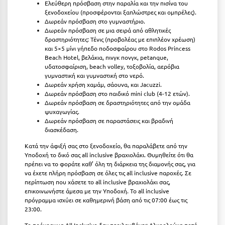
Ελεύθερη πρόσβαση στην παραλία και την πισίνα του
Κύμη Ευβοίας
ξενοδοχείου (προσφέρονται ξαπλώστρες και ομπρέλες).
Δωρεάν πρόσβαση στο γυμναστήριο.
Κυπαρισσία
Δωρεάν πρόσβαση σε μια σειρά από αθλητικές
δραστηριότητες: Τένις (προβολέας με επιπλέον χρέωση)
Κύπρος
και 5×5 μίνι γήπεδο ποδοσφαίρου στο Rodos Princess
Beach Hotel, βελάκια, πινγκ πονγκ, petanque,
Κως
υδατοσφαίριση, beach volley, τοξοβολία, αερόβια
γυμναστική και γυμναστική στο νερό.
Δωρεάν χρήση χαμάμ, σάουνα, και Jacuzzi.
Λ
Δωρεάν πρόσβαση στο παιδικό mini club (4-12 ετών).
Δωρεάν πρόσβαση σε δραστηριότητες από την ομάδα
ψυχαγωγίας.
Λαγκάδια
Δωρεάν πρόσβαση σε παραστάσεις και βραδινή
διασκέδαση.
Λακόπετρα Αχαΐας
Κατά την άφιξή σας στο ξενοδοχείο, θα παραλάβετε από την
Λακωνία
Υποδοχή το δικό σας all inclusive βραχιολάκι. Θυμηθείτε ότι θα
πρέπει να το φοράτε καθ’ όλη τη διάρκεια της διαμονής σας, για
Λασίθι
να έχετε πλήρη πρόσβαση σε όλες τις all inclusive παροχές. Σε
περίπτωση που χάσετε το all inclusive βραχιολάκι σας,
Λεπτοκαρυά
επικοινωνήστε άμεσα με την Υποδοχή. Το all inclusive
πρόγραμμα ισχύει σε καθημερινή βάση από τις 07:00 έως τις
Λέσβος
23:00.
Το πρόγραμμα All Inclusive δεν περιλαμβάνει: Αλκοολούχα ποτά