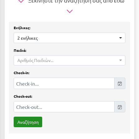
Ξεκινήστε την αναζήτηση σας από εδώ
Η
Ηλεία
Ενήλικες:
Ηράκλειο
2 ενήλικες
Θ
Παιδιά:
Θάσος
Αριθμός Παιδιών...
Θεσσαλονίκη
Check-in:
Ι
Check-out:
Ιεράπετρα
Ιθάκη
Ικαρία
Ίος