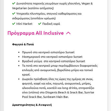
Κοζάνη
Δυνατότητα παροχής γευμάτων χωρίς γλουτένη, Vegan &
Vegetarian (κατόπιν αιτήματος)
Κοκκώνι Κορινθίας
Υπηρεσία πλυντηρίου, στεγνού καθαρίσματος και
σιδερώματος (επιπλέον χρέωση)
Κομοτηνή
Mini Market
Παιδική χαρά
Κόνιτσα
Πρόγραμμα Αll Inclusive
Κόρινθος
Φαγητό & Ποτά
Κορώνη
Πρωινό στο κεντρικό εστιατόριο
Sunset
Μεσημεριανό στο κεντρικό εστιατόριο
Sunset
Κουρούτα Ηλείας
Βραδινό γεύμα στο κεντρικό εστιατόριο
Sunset
Τα ποτά στο κεντρικό μπαρ περιλαμβάνουν διαφορετικές
Κουφονήσια
επιλογές από αναψυκτικά, βαρελίσια μπίρα και τοπικό
κρασί.
Κρήτη
Δωρεάν πρόσβαση όλες τις ώρες της ημέρας σε σνακ,
φαγητό, καφέ και κέικ, παγωτά, αναψυκτικά, μπίρες,
Κρουαζιέρες
αλκοολούχα ποτά, κοκτέιλ και long drinks, επιτραπέζιο
οίνο (ντόπιο) στο Diogenis Beach & Snack Bar, Sunrise
Κύθηρα
Pool Snack Bar, Sunbeam Main Bar.
Δραστηριότητες & Αναψυχή
Κυλλήνη