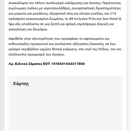
Aνακαλύψτε τον τέλειο συνδυασμό χαλάρωσης και άνεσης. Παρέχοντας
ευρύχωρες πισίνες με νεροτσουλήθρες, συναρπαστικές δραστηριότητες
Μεθώνη
για μικρούς και μεγάλους, εξαιρετικό σπα και κέντρο ευεξίας, και 214
πρόσφατα ανακαινισμένα δωμάτια, το All Inclusive Princess Sun Hotel &
Μεσολόγγι
Spa σάς υποδέχεται σε μια ζεστή και φιλική ατμόσφαιρα ιδανική για
οικογένειες και ζευγάρια.
Μεσσηνία
Αφεθείτε στην εξυπηρέτηση που προσφέρει το αφοσιωμένο και
Μετέωρα
ενθουσιώδες προσωπικό και απολαύστε αξέχαστες διακοπές, σε ένα
χαλαρό περιβάλλον γεμάτο θετική ενέργεια, στο νησί της Ρόδου, τον πιο
Μέτσοβο
ηλιόλουστο προορισμό του Αιγαίου.
Αρ. Ειδικού Σήματος ΕΟΤ:
1476K014A0317800
Μήλος
Μονεμβασιά
Χάρτης
Μουζάκι
Μπαλί Κρήτης
Μπάνσκο
Μπούκα Μεσσηνίας
Μύκονος