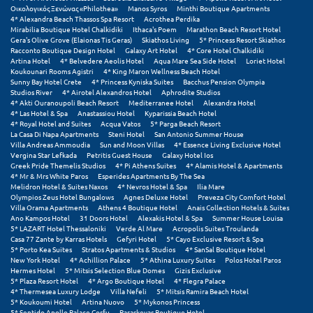
Σαμοθράκη
Οικολογικός Ξενώνας «Philothea»
Manos Syros
Minthi Boutique Apartments
4* Alexandra Beach Thassos Spa Resort
Acrothea Perdika
Mirabilia Boutique Hotel Chalkidiki
Ithaca's Poem
Marathon Beach Resort Hotel
Σάμος
Gera's Olive Grove (Elaionas Tis Geras)
Skiathos Living
5* Princess Resort Skiathos
Racconto Boutique Design Hotel
Galaxy Art Hotel
4* Core Hotel Chalkidiki
Σαντορίνη
Artina Hotel
4* Belvedere Aeolis Hotel
Aqua Mare Sea Side Hotel
Loriet Hotel
Koukounari Rooms Agistri
4* King Maron Wellness Beach Hotel
Sunny Bay Hotel Crete
4* Princess Kyniska Suites
Bacchus Pension Olympia
Σέριφος
Studios River
4* Airotel Alexandros Hotel
Aphrodite Studios
4* Akti Ouranoupoli Beach Resort
Mediterranee Hotel
Alexandra Hotel
Σέρρες
4* Las Hotel & Spa
Anastassiou Hotel
Kyparissia Beach Hotel
4* Royal Hotel and Suites
Acqua Vatos
5* Parga Beach Resort
La Casa Di Napa Apartments
Steni Hotel
San Antonio Summer House
Σιθωνία
Villa Andreas Ammoudia
Sun and Moon Villas
4* Essence Living Exclusive Hotel
Vergina Star Lefkada
Petritis Guest House
Galaxy Hotel Ios
Σίκινος
Greek Pride Themelis Studios
4* Pi Athens Suites
4* Alamis Hotel & Apartments
4* Mr & Mrs White Paros
Esperides Apartments By The Sea
Melidron Hotel & Suites Naxos
4* Nevros Hotel & Spa
Ilia Mare
Σίφνος
Olympios Zeus Hotel Bungalows
Agnes Deluxe Hotel
Preveza City Comfort Hotel
Villa Orama Apartments
Athens 4 Boutique Hotel
Anais Collection Hotels & Suites
Ano Kampos Hotel
31 Doors Hotel
Alexakis Hotel & Spa
Summer House Louisa
Σκαφιδιά Ηλείας
5* LAZART Hotel Thessaloniki
Verde Al Mare
Acropolis Suites Troulanda
Casa 77 Zante by Karras Hotels
Gefyri Hotel
5* Cayo Exclusive Resort & Spa
Σκιάθος
5* Porto Kea Suites
Stratos Apartments & Studios
4* SanSal Boutique Hotel
New York Hotel
4* Achillion Palace
5* Athina Luxury Suites
Polos Hotel Paros
Hermes Hotel
5* Mitsis Selection Blue Domes
Gizis Exclusive
Σκόπελος
5* Plaza Resort Hotel
4* Argo Boutique Hotel
4* Flegra Palace
4* Thermesea Luxury Lodge
Villa Nefeli
5* Mitsis Ramira Beach Hotel
Σκύρος
5* Koukoumi Hotel
Artina Nuovo
5* Mykonos Princess
5* Sentido Apollo Palace Corfu
Paraskevas Boutique Hotel