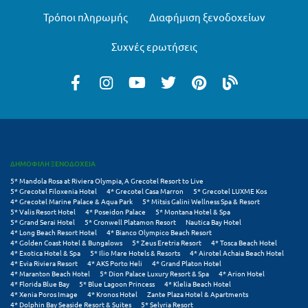
Πάργα
Τρόποι πληρωμής
Διαφήμιση ξενοδοχείων
Παρνασσός
Συχνές ερωτήσεις
Πάρος
Πάτμος
Πάτρα
Παύλιανη
Πειραιάς
ΔΗΜΟΦΙΛΗ ΞΕΝΟΔΟΧΕΙΑ
5* Mandola Rosa at Riviera Olympia, A Grecotel Resort to Live
Πελοπόννησος
5* Grecotel Filoxenia Hotel
4* Grecotel Casa Marron
5* Grecotel LUXME Kos
4* Grecotel Marine Palace & Aqua Park
5* Mitsis Galini Wellness Spa & Resort
Πήλιο
5* Valis Resort Hotel
4* Poseidon Palace
5* Montana Hotel & Spa
5* Grand Serai Hotel
5* Cronwell Platamon Resort
Nautica Bay Hotel
4* Long Beach Resort Hotel
4* Bianco Olympico Beach Resort
Πιερία
4* Golden Coast Hotel & Bungalows
5* Zeus Eretria Resort
4* Tosca Beach Hotel
4* Exotica Hotel & Spa
5* Ilio Mare Hotels & Resorts
4* Airotel Achaia Beach Hotel
Πλαταμώνας
4* Evia Riviera Resort
4* AKS Porto Heli
4* Grand Platon Hotel
4* Maranton Beach Hotel
5* Dion Palace Luxury Resort & Spa
4* Arion Hotel
4* Florida Blue Bay
5* Blue Lagoon Princess
4* Klelia Beach Hotel
Πλύτρα Λακωνίας
4* Xenia Poros Image
4* Kronos Hotel
Zante Plaza Hotel & Apartments
4* Dolphin Bay Seaside Resort & Suites
5* Selyria Resort