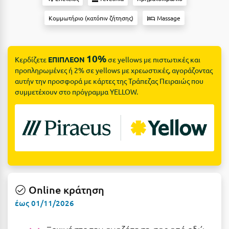
Ε
Κομμωτήριο (κατόπιν ζήτησης)
Massage
Ελάτη Αρκαδίας
Ελληνικό Αρκαδίας
10%
Κερδίζετε
ΕΠΙΠΛΕΟΝ
σε yellows με πιστωτικές και
Ελούντα Κρήτης
προπληρωμένες ή 2% σε yellows με χρεωστικές, αγοράζοντας
αυτήν την προσφορά με κάρτες της Τράπεζας Πειραιώς που
Ερέτρια
συμμετέχουν στο πρόγραμμα YELLOW.
Ερμιόνη
Εύβοια
Ευρυτανία
Ζ
Online κράτηση
Ζαγοροχώρια
έως 01/11/2026
Ζάκυνθος