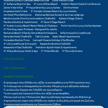
Mykonos Lolita, A Grecotel Resort to Live
Little Venice Villas
Τολό
4* Sofianna Resort & Spa
4* Louis Althea Beach
Dolphin Resort Hotel & Conference
Zante Vista Villas
4* Aqua Serenity Luxury Suites
Dimitra Hotel
Τριζόνια Φωκίδος
Anastasia Hotel Crete
5* Amada Colossos Resort by Louis Hotels
Ink Hotel Phos Rethymno
Abelonas Retreat Sunset & Sunrise Lodgings
Belohorizonte Fine Accommodation Chalkidiki
Aphea Village Chania
Τρίκαλα
Pandora Studios & Apartments
4* Zeus Village Resort
5* Avaton Luxury Beach Resort Relais & Chateaux
Porto Vecchio Luxury Suites Spetses
Τρίκαλα Κορινθίας
4* The King Jason Protaras – Designed for adults
Romanos Beach Villas by Xenia Resorts Messenia
Sofia Areopolis Guesthouse
Nereides Hotel Chalkidiki
Taki's Guests
Kastri Beach Apartments
Τρίπολη
Voreades Studios Tinos
Gennadi Dreams Holiday Villa Rhodes
4* Lila Guesthouse Ermoupoli
Kassandra Studios Chalkidiki
Τυρός
Kassandra Villas Chalkidiki
Melidron Stylish Hotel & Apartments
4* Alleys Boutique Hotel & Spa
5* Mitsis Faliraki
4* Elounda Orama
Υ
Όλα τα ξενοδοχεία
Όλοι οι προορισμοί
Ύδρα
ΔΙΑΒΑΣΤΕ ΣΤΟ BLOG ΜΑΣ
Φ
8 προορισμοί στην Ελλάδα που αξίζει να επισκεφθείς για τα ΠΟΠ προϊόντα τους
Το Λιτόχωρο και οι Καταρράκτες του Ενιπέα: Οδηγός για μια αξέχαστη εκδρομή
Τι να κάνω ένα 3ήμερο στο Γαλαξίδι και τους Δελφούς
Φιλιατρά Μεσσηνίας
Τα τοπ χωριά στη Λακωνική Μάνη που αξίζει να επισκεφθείς
Ψάχνεις νησί για τον 15Αύγουστο; Βρες τις καλύτερες προσφορές στο Ekdromi.gr
Φλώρινα
4 αρχαιολογικοί χώροι στην Ελλάδα που πρέπει να δεις έστω μία φορά στη ζωή σου
3 οικογενειακά καταλύματα για διακοπές στα Σύβοτα
Τα 11 καλύτερα καλοκαιρινά resorts στην Ελλάδα