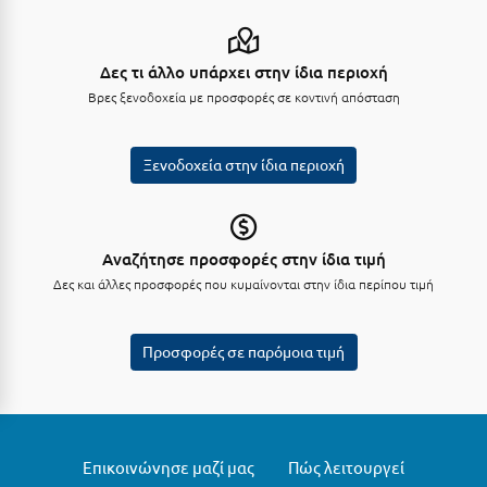
Ξυλόκαστρο
Δες τι άλλο υπάρχει στην ίδια περιοχή
Ο
Βρες ξενοδοχεία με προσφορές σε κοντινή απόσταση
Ορεινή Αρκαδία
Ξενοδοχεία στην ίδια περιοχή
Ορεινή Ναυπακτία
Π
Αναζήτησε προσφορές στην ίδια τιμή
Πάλαιρος
Δες και άλλες προσφορές που κυμαίνονται στην ίδια περίπου τιμή
Παξοί
Προσφορές σε παρόμοια τιμή
Παραλία Κατερίνης
Παραλία Λιτοχώρου
Παράλιο Άστρος
Επικοινώνησε μαζί μας
Πώς λειτουργεί