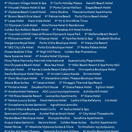
Πόρος
4* Olympic Village Hotel & Spa
5* Corfu Holiday Palace
Kanelli Beach Hotel
4* Mouzaki Palace Hotel & Spa
5* Porto Carras Meliton
Siagas Beach Hotel
4* Alykanas Beach Grand Hotel
Irene Studios
Theoxenia Hotel Apartments
Πόρτο Χέλι
4* Brown Beach Evia Island
4* Palmariva Beach
Porto Zorro Beach Hotel
4* Lesse Hotel
Mare Vista Hotel
4* Mr & Mrs White Tinos
Πρέβεζα
12 Olympian Gods Hotel
Akra Morea Hotel & Residences
Golden Sun Kokkoni Beach Hotel
4* Paradise Art Hotel Andros
4* Grecotel LUXME Oasis at Riviera Olympia & Aqua Park
4* Stefania Beach Resort
Πύλος
4* Philoxenia Hotel
4* Altamar Hotel
4* Nymfes Hotel & Spa
Elizabeth Studios
Margarona Royal Hotel
Porto Vitilo Boutique Hotel
4* Marpunta Resort
Πύργος
4* SAZ City Life Hotel
Porto Evia Boutique Hotel
5* Rodos Palace Hotel
Muses SeaSide Villas
4* High Mill Paros
Golden Star Praxitelous
Favie Suzanne Hotel
4* Amalia Hotel Olympia
Moxy Patra Marina by Marriott International
Apanemia by Flegra Hotels
Ρ
Mrs Chryssana Beach Hotel
Blue Sea Hotel
5* Nikki Beach Resort & Spa Porto Heli
Akroyali Hotel
4* Karras Grande Resort Zakynthos
Oniropetra Boutique Hotel
Aeolis Boutique Hotel Naxos
4* Airotel Galaxy Kavala
Sirines Hotel
Ρέθυμνο
4* Dioni Boutique Hotel
5* Alexandra Golden Thassos Boutique Hotel
Above Blue Suites
4* Cezaria Hotel
5* Miraggio Thermal Spa Resort
Ρίο
4* Portaria Hotel
Douskos Port House
4* Diana Palace Hotel
Egilion Hotel
4* Amalia Hotel Meteora
ADG Luxurious Apartments
Achilles Hill Hotel
4* 100 Rizes Seaside Resort
Leonardos Apartments
4* Diana Hotel
Ρόδος
4* Neikos Luxury Suites
Mont Helmos Hotel
Garbis Villas Kefalonia
Iris Hotel
4* Iliovasilema Suites Santorini
Agroktima Leonidio
4* Siora Vittoria Boutique Hotel Corfu
4* Aelius Hotel & Spa
Σ
Semiramis Guesthouse
Airotel Patras Smart Hotel
4* City Hotel Thessaloniki
Paralia Beach Boutique Hotel
Dionysis Studios
Sunshine Apartments
Acqua Vatos Santorini
Saronis Hotel
Golden Rose Suites
Kochili Apartments
Σαλαμίνα
Hotel Ntinas
5* Absolute Mykonos Suites & More
Το Μπαλκόνι της Αγόριανης
4* A For Art Hotel Thassos
Searocks Exclusive Village
4* Apollo Resort Art Hotel