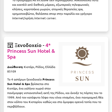
Λευκάδα
και κοκτέιλ από διεθνείς μάρκες, εξωτερικές τηλεφωνικές
κλήσεις, καροτσάκια μωρών, ατομικές θεραπείες spa,
Λήμνος
χρηματοκιβώτιο, θαλάσσια σπορ στην παραλία και γρήγορο
internet/χρήση internet corner.
Λίμνη Πλαστήρα
Λιτόχωρο
Λουτρά Πόζαρ
Ξενοδοχείο -
4*
Λουτρά Υπάτης
Princess Sun Hotel &
Spa
Λουτράκι
Διεύθυνση:
Κιοτάρι, Ρόδος, Ελλάδα
Λούτσα
85109
Μ
Το 4 αστέρων ξενοδοχείο
Princess
Sun Hotel & Spa
βρίσκεται στο
Κιοτάρι, ένα γαλήνιο χωριό στην
Μάνη
πανέμορφη νοτιανατολική ακτή της Ρόδου, και άνοιξε τις πόρτες του το
1999. Από τον κατάφυτο λόφο που είναι χτισμένο, έχει πανοραμική θέα
Μαραθώνας Αττικής
στον κόλπο του Κιοταρίου καθώς και στα όμορφα ορεινά τοπία που το
περιβάλλουν.
Μαρώνεια