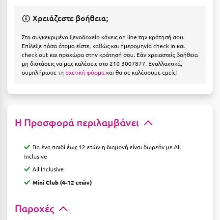
Ιωάννινα
Χρειάζεστε βοήθεια;
Κ
Στο συγκεκριμένο ξενοδοχείο κάνεις on line την κράτησή σου.
Επίλεξε πόσα άτομα είστε, καθώς και ημερομηνία check in και
Καβάλα
check out και προχώρα στην κράτησή σου. Εάν χρειαστείς βοήθεια
μη διστάσεις να μας καλέσεις στο 210 3007877. Εναλλακτικά,
Καλάβρυτα
συμπλήρωσε τη
σχετική φόρμα
και θα σε καλέσουμε εμείς!
Καλαμάτα
Κάλαμος
Η Προσφορά περιλαμβάνει
Καλαμπάκα
Κάλυμνος
Για ένα παιδί έως 12 ετών η διαμονή είναι δωρεάν με All
Inclusive
Καμένα Βούρλα
All Inclusive
Mini Club (4-12 ετών)
Καρδάμαινα
Καρδαμύλη
Παροχές