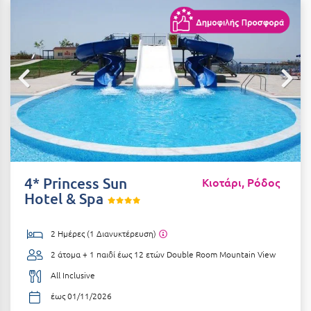
Αιδηψός
ΤΎΠΟΣ ΔΙΑΤΡΟΦΉΣ
Διαμονή Μόνο
Αλεξανδρούπολη
Πρωινό
Αλισσός Αχαΐας
Ημιδιατροφή
Αλόννησος
Ημιδιατροφή + Ποτά
Αμαλιάδα
Πλήρης Διατροφή
Αμάρυνθος
All Inclusive
Αμοργός
4* Princess Sun
Κιοτάρι, Ρόδος
Ένα Γεύμα
Hotel & Spa
Αμφίκλεια
Δύο Γεύματα + Ποτά
Ανάβυσσος
2 Ημέρες (1 Διανυκτέρευση)
Άνδρος
2 άτομα + 1 παιδί έως 12 ετών
Double Room Mountain View
ΤΎΠΟΣ ΚΑΤΑΛΎΜΑΤΟΣ
Αντίπαρος
All Inclusive
Ξενοδοχεία 1 Αστέρι
έως 01/11/2026
Αράχωβα
Ξενοδοχεία 2 Αστέρων