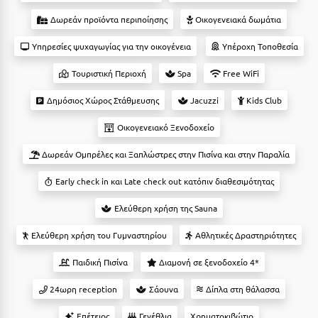
Suites
Βόλος
Δωρεάν προϊόντα περιποίησης
Οικογενειακά δωμάτια
Βραχάτι Κορινθίας
Υπηρεσίες ψυχαγωγίας για την οικογένεια
Υπέροχη Τοποθεσία
Βυτίνα
Δες όλες τις προσφορές
Τουριστική Περιοχή
Spa
Free WiFi
Γ
Δες όλα τα πακέτα διακοπών
Δημόσιος Χώρος Στάθμευσης
Jacuzzi
Kids Club
Γαλαξiδι
Οικογενειακό Ξενοδοχείο
Γλυφάδα
Δωρεάν Ομπρέλες και Ξαπλώστρες στην Πισίνα και στην Παραλία
Γρεβενά
Early check in και Late check out κατόπιν διαθεσιμότητας
Γύθειο
Ελεύθερη χρήση της Sauna
Ελεύθερη χρήση του Γυμναστηρίου
Αθλητικές Δραστηριότητες
Δ
Παιδική Πισίνα
Διαμονή σε ξενοδοχείο 4*
Δελφοί
24ωρη reception
Σάουνα
Δίπλα στη θάλασσα
Διακοπτό
Επέτειος
Γενέθλια
Χρηματοκιβώτιο