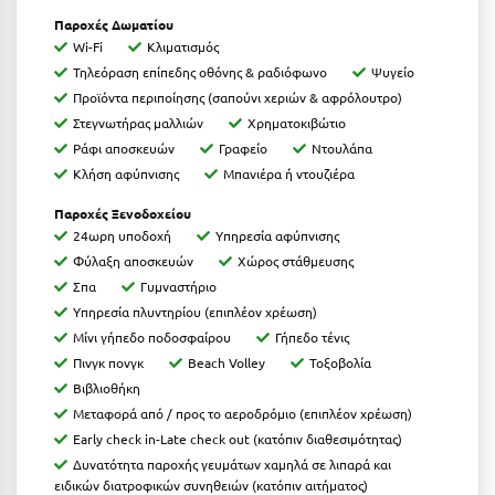
Καρδίτσα
Παροχές Δωματίου
Κάρπαθος
Wi-Fi
Κλιματισμός
Τηλεόραση επίπεδης οθόνης & ραδιόφωνο
Ψυγείο
Καρπενήσι
Προϊόντα περιποίησης
(σαπούνι χεριών & αφρόλουτρο)
Στεγνωτήρας μαλλιών
Χρηματοκιβώτιο
Κάρυστος
Ράφι αποσκευών
Γραφείο
Ντουλάπα
Κάσος
Κλήση αφύπνισης
Μπανιέρα ή ντουζιέρα
Κασσάνδρα
Παροχές Ξενοδοχείου
24ωρη υποδοχή
Υπηρεσία αφύπνισης
Καστοριά
Φύλαξη αποσκευών
Χώρος στάθμευσης
Σπα
Γυμναστήριο
Κατερίνη
Υπηρεσία πλυντηρίου (επιπλέον χρέωση)
Μίνι γήπεδο ποδοσφαίρου
Γήπεδο τένις
Κέα - Τζιά
Πινγκ πονγκ
Beach Volley
Τοξοβολία
Κερατέα
Βιβλιοθήκη
Μεταφορά από / προς το αεροδρόμιο (επιπλέον χρέωση)
Κέρκυρα
Early check in-Late check out (κατόπιν διαθεσιμότητας)
Δυνατότητα παροχής γευμάτων χαμηλά σε λιπαρά και
Κεφαλονιά
ειδικών διατροφικών συνηθειών (κατόπιν αιτήματος)