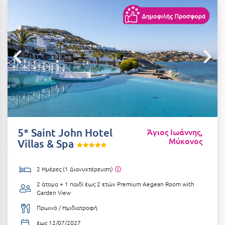
Αιδηψός
ΤΎΠΟΣ ΔΙΑΤΡΟΦΉΣ
Διαμονή Μόνο
Αλεξανδρούπολη
Πρωινό
Αλισσός Αχαΐας
Ημιδιατροφή
Αλόννησος
Ημιδιατροφή + Ποτά
Αμαλιάδα
Πλήρης Διατροφή
Αμάρυνθος
All Inclusive
Αμοργός
5* Saint John Hotel
Άγιος Ιωάννης,
Μύκονος
Ένα Γεύμα
Villas & Spa
Αμφίκλεια
Δύο Γεύματα + Ποτά
Ανάβυσσος
2 Ημέρες (1 Διανυκτέρευση)
Άνδρος
2 άτομα + 1 παιδί έως 2 ετών
Premium Aegean Room with
ΤΎΠΟΣ ΚΑΤΑΛΎΜΑΤΟΣ
Garden View
Αντίπαρος
Ξενοδοχεία 1 Αστέρι
Πρωινό / Ημιδιατροφή
Αράχωβα
Ξενοδοχεία 2 Αστέρων
έως 12/07/2027