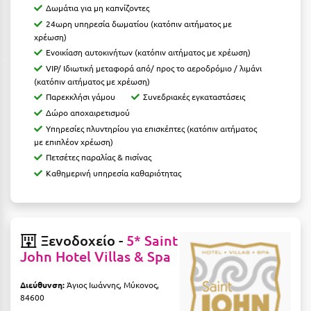
Κοζάνη
Δωμάτια για μη καπνίζοντες
24ωρη υπηρεσία δωματίου (κατόπιν αιτήματος με
Κοκκώνι Κορινθίας
χρέωση)
Ενοικίαση αυτοκινήτων (κατόπιν αιτήματος με χρέωση)
Κομοτηνή
VIP/ Ιδιωτική μεταφορά από/ προς το αεροδρόμιο / λιμάνι
(κατόπιν αιτήματος με χρέωση)
Κόνιτσα
Παρεκκλήσι γάμου
Συνεδριακές εγκαταστάσεις
Κόρινθος
Δώρο αποχαιρετισμού
Υπηρεσίες πλυντηρίου για επισκέπτες (κατόπιν αιτήματος
Κορώνη
με επιπλέον χρέωση)
Πετσέτες παραλίας & πισίνας
Κουρούτα Ηλείας
Καθημερινή υπηρεσία καθαριότητας
Κουφονήσια
Κρήτη
Ξενοδοχείο -
5* Saint
Κρουαζιέρες
John Hotel Villas & Spa
Κύθηρα
Διεύθυνση:
Άγιος Ιωάννης, Μύκονος,
Κυλλήνη
84600