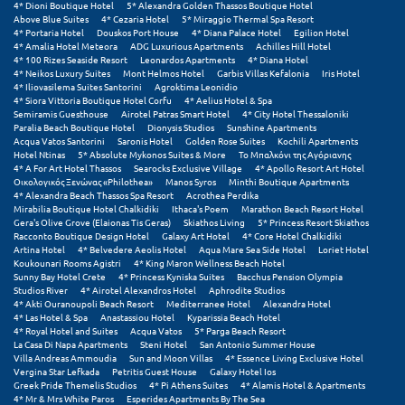
Πάργα
4* Dioni Boutique Hotel
5* Alexandra Golden Thassos Boutique Hotel
Above Blue Suites
4* Cezaria Hotel
5* Miraggio Thermal Spa Resort
4* Portaria Hotel
Douskos Port House
4* Diana Palace Hotel
Egilion Hotel
Παρνασσός
4* Amalia Hotel Meteora
ADG Luxurious Apartments
Achilles Hill Hotel
4* 100 Rizes Seaside Resort
Leonardos Apartments
4* Diana Hotel
Πάρος
4* Neikos Luxury Suites
Mont Helmos Hotel
Garbis Villas Kefalonia
Iris Hotel
4* Iliovasilema Suites Santorini
Agroktima Leonidio
4* Siora Vittoria Boutique Hotel Corfu
4* Aelius Hotel & Spa
Πάτμος
Semiramis Guesthouse
Airotel Patras Smart Hotel
4* City Hotel Thessaloniki
Paralia Beach Boutique Hotel
Dionysis Studios
Sunshine Apartments
Πάτρα
Acqua Vatos Santorini
Saronis Hotel
Golden Rose Suites
Kochili Apartments
Hotel Ntinas
5* Absolute Mykonos Suites & More
Το Μπαλκόνι της Αγόριανης
4* A For Art Hotel Thassos
Searocks Exclusive Village
4* Apollo Resort Art Hotel
Παύλιανη
Οικολογικός Ξενώνας «Philothea»
Manos Syros
Minthi Boutique Apartments
4* Alexandra Beach Thassos Spa Resort
Acrothea Perdika
Πειραιάς
Mirabilia Boutique Hotel Chalkidiki
Ithaca's Poem
Marathon Beach Resort Hotel
Gera's Olive Grove (Elaionas Tis Geras)
Skiathos Living
5* Princess Resort Skiathos
Racconto Boutique Design Hotel
Galaxy Art Hotel
4* Core Hotel Chalkidiki
Πελοπόννησος
Artina Hotel
4* Belvedere Aeolis Hotel
Aqua Mare Sea Side Hotel
Loriet Hotel
Koukounari Rooms Agistri
4* King Maron Wellness Beach Hotel
Πήλιο
Sunny Bay Hotel Crete
4* Princess Kyniska Suites
Bacchus Pension Olympia
Studios River
4* Airotel Alexandros Hotel
Aphrodite Studios
4* Akti Ouranoupoli Beach Resort
Mediterranee Hotel
Alexandra Hotel
Πιερία
4* Las Hotel & Spa
Anastassiou Hotel
Kyparissia Beach Hotel
4* Royal Hotel and Suites
Acqua Vatos
5* Parga Beach Resort
Πλαταμώνας
La Casa Di Napa Apartments
Steni Hotel
San Antonio Summer House
Villa Andreas Ammoudia
Sun and Moon Villas
4* Essence Living Exclusive Hotel
Vergina Star Lefkada
Petritis Guest House
Galaxy Hotel Ios
Πλύτρα Λακωνίας
Greek Pride Themelis Studios
4* Pi Athens Suites
4* Alamis Hotel & Apartments
4* Mr & Mrs White Paros
Esperides Apartments By The Sea