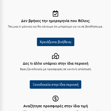
Μεθώνη
Μεσολόγγι
Δεν βρήκες την ημερομηνία που θέλεις;
Μεσσηνία
Πες μας τι ψάχνεις και θα κάνουμε ότι μπορούμε για να σε βοηθήσουμε.
Μετέωρα
Χρειάζεσαι βοήθεια;
Μέτσοβο
Μήλος
Δες τι άλλο υπάρχει στην ίδια περιοχή
Μονεμβασιά
Βρες ξενοδοχεία με προσφορές σε κοντινή απόσταση
Μουζάκι
Μπαλί Κρήτης
Ξενοδοχεία στην ίδια περιοχή
Μπάνσκο
Μπούκα Μεσσηνίας
Αναζήτησε προσφορές στην ίδια τιμή
Μύκονος