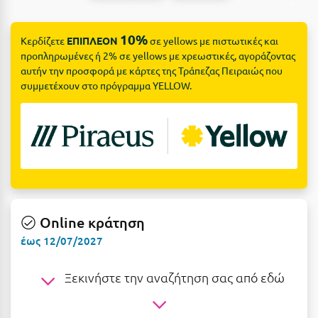
Ε
Ελάτη Αρκαδίας
10%
Κερδίζετε
ΕΠΙΠΛΕΟΝ
σε yellows με πιστωτικές και
προπληρωμένες ή 2% σε yellows με χρεωστικές, αγοράζοντας
Ελληνικό Αρκαδίας
αυτήν την προσφορά με κάρτες της Τράπεζας Πειραιώς που
συμμετέχουν στο πρόγραμμα YELLOW.
Ελούντα Κρήτης
Ερέτρια
Ερμιόνη
Εύβοια
Ευρυτανία
Online κράτηση
Ζ
έως 12/07/2027
Ζαγοροχώρια
Ξεκινήστε την αναζήτηση σας από εδώ
Ζάκυνθος