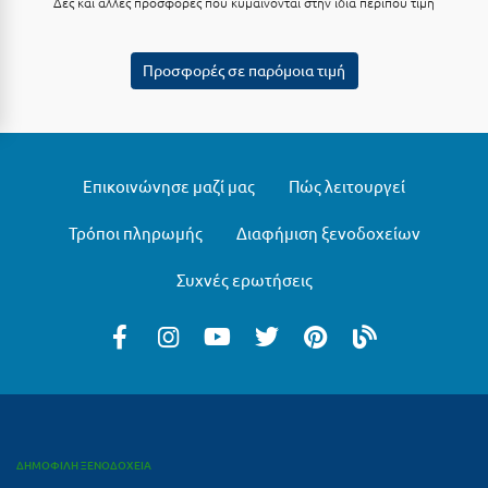
Δες και άλλες προσφορές που κυμαίνονται στην ίδια περίπου τιμή
Μυστράς
Προσφορές σε παρόμοια τιμή
Μυτιλήνη
Ν
Νάξος
Επικοινώνησε μαζί μας
Πώς λειτουργεί
Νάουσα
Τρόποι πληρωμής
Διαφήμιση ξενοδοχείων
Ναυπακτία
Συχνές ερωτήσεις
Ναύπλιο
Νέα Μάκρη
Νέα Στύρα Εύβοιας
Νέοι Πόροι Πιερίας
ΔΗΜΟΦΙΛΗ ΞΕΝΟΔΟΧΕΙΑ
Ξ