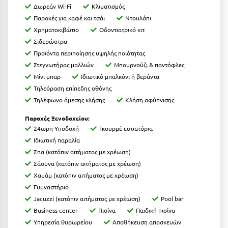
Καρδίτσα
Δωρεάν Wi-Fi
Κλιματισμός
Παροχές για καφέ και τσάι
Ντουλάπι
Κάρπαθος
Χρηματοκιβώτιο
Οδοντιατρικό κιτ
Καρπενήσι
Σιδερώστρα
Προϊόντα περιποίησης υψηλής ποιότητας
Κάρυστος
Στεγνωτήρας μαλλιών
Μπουρνούζι & παντόφλες
Μίνι μπαρ
Ιδιωτικό μπαλκόνι ή βεράντα
Κάσος
Τηλεόραση επίπεδης οθόνης
Κασσάνδρα
Τηλέφωνο άμεσης κλήσης
Κλήση αφύπνισης
Καστοριά
Παροχές Ξενοδοχείου:
24ωρη Υποδοχή
Γκουρμέ εστιατόρια
Κατερίνη
Ιδιωτική παραλία
Σπα (κατόπιν αιτήματος με χρέωση)
Κέα - Τζιά
Σάουνα (κατόπιν αιτήματος με χρέωση)
Χαμάμ (κατόπιν αιτήματος με χρέωση)
Κερατέα
Γυμναστήριο
Κέρκυρα
Jacuzzi (κατόπιν αιτήματος με χρέωση)
Pool bar
Business center
Πισίνα
Παιδική πισίνα
Κεφαλονιά
Υπηρεσία θυρωρείου
Αποθήκευση αποσκευών