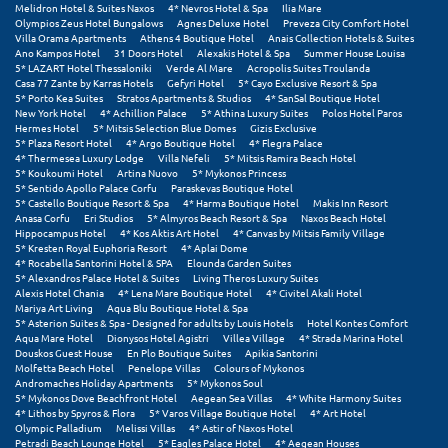
Πόρος
Melidron Hotel & Suites Naxos
4* Nevros Hotel & Spa
Ilia Mare
Olympios Zeus Hotel Bungalows
Agnes Deluxe Hotel
Preveza City Comfort Hotel
Villa Orama Apartments
Athens 4 Boutique Hotel
Anais Collection Hotels & Suites
Πόρτο Χέλι
Ano Kampos Hotel
31 Doors Hotel
Alexakis Hotel & Spa
Summer House Louisa
5* LAZART Hotel Thessaloniki
Verde Al Mare
Acropolis Suites Troulanda
Casa 77 Zante by Karras Hotels
Gefyri Hotel
5* Cayo Exclusive Resort & Spa
Πρέβεζα
5* Porto Kea Suites
Stratos Apartments & Studios
4* SanSal Boutique Hotel
New York Hotel
4* Achillion Palace
5* Athina Luxury Suites
Polos Hotel Paros
Πύλος
Hermes Hotel
5* Mitsis Selection Blue Domes
Gizis Exclusive
5* Plaza Resort Hotel
4* Argo Boutique Hotel
4* Flegra Palace
4* Thermesea Luxury Lodge
Villa Nefeli
5* Mitsis Ramira Beach Hotel
Πύργος
5* Koukoumi Hotel
Artina Nuovo
5* Mykonos Princess
5* Sentido Apollo Palace Corfu
Paraskevas Boutique Hotel
5* Castello Boutique Resort & Spa
4* Harma Boutique Hotel
Makis Inn Resort
Ρ
Anasa Corfu
Eri Studios
5* Almyros Beach Resort & Spa
Naxos Beach Hotel
Hippocampus Hotel
4* Kos Aktis Art Hotel
4* Canvas by Mitsis Family Village
5* Kresten Royal Euphoria Resort
4* Aplai Dome
Ρέθυμνο
4* Rocabella Santorini Hotel & SPA
Elounda Garden Suites
5* Alexandros Palace Hotel & Suites
Living Theros Luxury Suites
Ρίο
Alexis Hotel Chania
4* Lena Mare Boutique Hotel
4* Civitel Akali Hotel
Mariya Art Living
Aqua Blu Boutique Hotel & Spa
5* Asterion Suites & Spa - Designed for adults by Louis Hotels
Hotel Kontes Comfort
Ρόδος
Aqua Mare Hotel
Dionysos Hotel Agistri
Villea Village
4* Strada Marina Hotel
Douskos Guest House
En Plo Boutique Suites
Apikia Santorini
Molfetta Beach Hotel
Penelope Villas
Colours of Mykonos
Σ
Andromaches Holiday Apartments
5* Mykonos Soul
5* Mykonos Dove Beachfront Hotel
Aegean Sea Villas
4* White Harmony Suites
4* Lithos by Spyros & Flora
5* Varos Village Boutique Hotel
4* Art Hotel
Σαλαμίνα
Olympic Palladium
Melissi Villas
4* Astir of Naxos Hotel
Petradi Beach Lounge Hotel
5* Eagles Palace Hotel
4* Aegean Houses