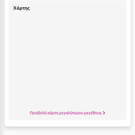
Λευκάδα
Χάρτης
Λήμνος
Λίμνη Πλαστήρα
Λιτόχωρο
Λουτρά Πόζαρ
Λουτρά Υπάτης
Λουτράκι
Λούτσα
Μ
Μάνη
Προβολή χάρτη μεγαλύτερου μεγέθους
Μαραθώνας Αττικής
Μαρώνεια