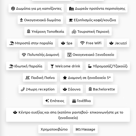
Suites
Βόλος
Δωμάτια για μη καπνίζοντες
Δωρεάν προϊόντα περιποίησης
Βραχάτι Κορινθίας
Οικογενειακά δωμάτια
Εξοπλισμός καφέ/κουζίνα
Βυτίνα
Δες όλες τις προσφορές
Υπέροχη Τοποθεσία
Τουριστική Περιοχή
Γ
Δες όλα τα πακέτα διακοπών
Μπροστά στην παραλία
Spa
Free WiFi
Jacuzzi
Γαλαξiδι
Πολυτελής Διαμονή
Οικογενειακό Ξενοδοχείο
Γλυφάδα
Ιδιωτική Παραλία
Welcome drink
Υδρομασάζ/Τζακούζι
Γρεβενά
Παιδική Πισίνα
Διαμονή σε ξενοδοχείο 5*
Γύθειο
24ωρη reception
Σάουνα
Bachelorette
Επέτειος
Γενέθλια
Δ
Κέντρο ευεξίας και σπα (κατόπιν ραντεβού- επικοινωνήστε με το
Δελφοί
ξενοδοχείο)
Διακοπτό
Χρηματοκιβώτιο
Massage