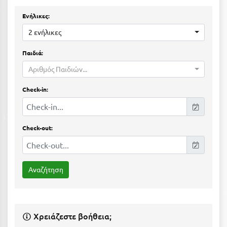
Η
Ενήλικες:
Ηλεία
2 ενήλικες
Ηράκλειο
Παιδιά:
Αριθμός Παιδιών...
Θ
Check-in:
Θάσος
Θεσσαλονίκη
Check-out:
Ι
Ιεράπετρα
Ιθάκη
Ικαρία
Χρειάζεστε βοήθεια;
Ίος