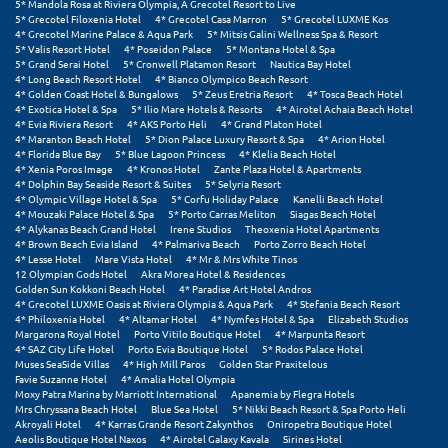
5* Mandola Rosa at Riviera Olympia, A Grecotel Resort to Live
5* Grecotel Filoxenia Hotel
4* Grecotel Casa Marron
5* Grecotel LUXME Kos
4* Grecotel Marine Palace & Aqua Park
5* Mitsis Galini Wellness Spa & Resort
Ξυλόκαστρο
5* Valis Resort Hotel
4* Poseidon Palace
5* Montana Hotel & Spa
5* Grand Serai Hotel
5* Cronwell Platamon Resort
Nautica Bay Hotel
4* Long Beach Resort Hotel
4* Bianco Olympico Beach Resort
Ο
4* Golden Coast Hotel & Bungalows
5* Zeus Eretria Resort
4* Tosca Beach Hotel
4* Exotica Hotel & Spa
5* Ilio Mare Hotels & Resorts
4* Airotel Achaia Beach Hotel
4* Evia Riviera Resort
4* AKS Porto Heli
4* Grand Platon Hotel
Ορεινή Αρκαδία
4* Maranton Beach Hotel
5* Dion Palace Luxury Resort & Spa
4* Arion Hotel
4* Florida Blue Bay
5* Blue Lagoon Princess
4* Klelia Beach Hotel
Ορεινή Ναυπακτία
4* Xenia Poros Image
4* Kronos Hotel
Zante Plaza Hotel & Apartments
4* Dolphin Bay Seaside Resort & Suites
5* Selyria Resort
4* Olympic Village Hotel & Spa
5* Corfu Holiday Palace
Kanelli Beach Hotel
Π
4* Mouzaki Palace Hotel & Spa
5* Porto Carras Meliton
Siagas Beach Hotel
4* Alykanas Beach Grand Hotel
Irene Studios
Theoxenia Hotel Apartments
4* Brown Beach Evia Island
4* Palmariva Beach
Porto Zorro Beach Hotel
Πάλαιρος
4* Lesse Hotel
Mare Vista Hotel
4* Mr & Mrs White Tinos
12 Olympian Gods Hotel
Akra Morea Hotel & Residences
Golden Sun Kokkoni Beach Hotel
4* Paradise Art Hotel Andros
Παξοί
4* Grecotel LUXME Oasis at Riviera Olympia & Aqua Park
4* Stefania Beach Resort
4* Philoxenia Hotel
4* Altamar Hotel
4* Nymfes Hotel & Spa
Elizabeth Studios
Παραλία Κατερίνης
Margarona Royal Hotel
Porto Vitilo Boutique Hotel
4* Marpunta Resort
4* SAZ City Life Hotel
Porto Evia Boutique Hotel
5* Rodos Palace Hotel
Muses SeaSide Villas
4* High Mill Paros
Golden Star Praxitelous
Παραλία Λιτοχώρου
Favie Suzanne Hotel
4* Amalia Hotel Olympia
Moxy Patra Marina by Marriott International
Apanemia by Flegra Hotels
Mrs Chryssana Beach Hotel
Blue Sea Hotel
5* Nikki Beach Resort & Spa Porto Heli
Παράλιο Άστρος
Akroyali Hotel
4* Karras Grande Resort Zakynthos
Oniropetra Boutique Hotel
Aeolis Boutique Hotel Naxos
4* Airotel Galaxy Kavala
Sirines Hotel