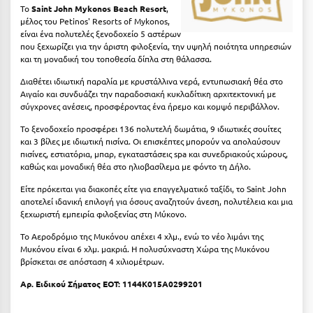
Το
Saint John Mykonos Beach Resort
,
Κύμη Ευβοίας
μέλος του
Petinos' Resorts of Mykonos
,
είναι ένα πολυτελές ξενοδοχείο 5 αστέρων
Κυπαρισσία
που ξεχωρίζει για την άριστη φιλοξενία, την υψηλή ποιότητα υπηρεσιών
και τη μοναδική του τοποθεσία δίπλα στη θάλασσα.
Κύπρος
Διαθέτει ιδιωτική παραλία με κρυστάλλινα νερά, εντυπωσιακή θέα στο
Κως
Αιγαίο και συνδυάζει την παραδοσιακή κυκλαδίτικη αρχιτεκτονική με
σύγχρονες ανέσεις, προσφέροντας ένα ήρεμο και κομψό περιβάλλον.
Λ
Το ξενοδοχείο προσφέρει 136 πολυτελή δωμάτια, 9 ιδιωτικές σουίτες
και 3 βίλες με ιδιωτική πισίνα. Οι επισκέπτες μπορούν να απολαύσουν
πισίνες, εστιατόρια, μπαρ, εγκαταστάσεις spa και συνεδριακούς χώρους,
Λαγκάδια
καθώς και μοναδική θέα στο ηλιοβασίλεμα με φόντο τη Δήλο.
Λακόπετρα Αχαΐας
Είτε πρόκειται για διακοπές είτε για επαγγελματικό ταξίδι, το Saint John
αποτελεί ιδανική επιλογή για όσους αναζητούν άνεση, πολυτέλεια και μια
Λακωνία
ξεχωριστή εμπειρία φιλοξενίας στη Μύκονο.
Λασίθι
Το Αεροδρόμιο της Μυκόνου απέχει 4 χλμ., ενώ το νέο λιμάνι της
Μυκόνου είναι 6 χλμ. μακριά. Η πολυσύχναστη Χώρα της Μυκόνου
βρίσκεται σε απόσταση 4 χιλιομέτρων.
Λεπτοκαρυά
Αρ. Ειδικού Σήματος ΕΟΤ: 1144K015A0299201
Λέσβος