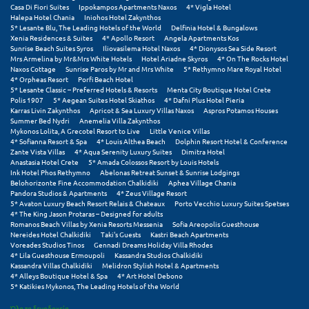
Σαμοθράκη
Casa Di Fiori Suites
Ippokampos Apartments Naxos
4* Vigla Hotel
Halepa Hotel Chania
Iniohos Hotel Zakynthos
5* Lesante Blu, The Leading Hotels of the World
Delfinia Hotel & Bungalows
Σάμος
Xenia Residences & Suites
4* Apollo Resort
Angela Apartments Kos
Sunrise Beach Suites Syros
Iliovasilema Hotel Naxos
4* Dionysos Sea Side Resort
Σαντορίνη
Mrs Armelina by Mr&Mrs White Hotels
Hotel Ariadne Skyros
4* On The Rocks Hotel
Naxos Cottage
Sunrise Paros by Mr and Mrs White
5* Rethymno Mare Royal Hotel
4* Orpheas Resort
Porfi Beach Hotel
Σέριφος
5* Lesante Classic – Preferred Hotels & Resorts
Menta City Boutique Hotel Crete
Polis 1907
5* Aegean Suites Hotel Skiathos
4* Dafni Plus Hotel Pieria
Karras Livin Zakynthos
Apricot & Sea Luxury Villas Naxos
Aspros Potamos Houses
Σέρρες
Summer Bed Nydri
Anemelia Villa Zakynthos
Mykonos Lolita, A Grecotel Resort to Live
Little Venice Villas
Σιθωνία
4* Sofianna Resort & Spa
4* Louis Althea Beach
Dolphin Resort Hotel & Conference
Zante Vista Villas
4* Aqua Serenity Luxury Suites
Dimitra Hotel
Anastasia Hotel Crete
5* Amada Colossos Resort by Louis Hotels
Σίκινος
Ink Hotel Phos Rethymno
Abelonas Retreat Sunset & Sunrise Lodgings
Belohorizonte Fine Accommodation Chalkidiki
Aphea Village Chania
Σίφνος
Pandora Studios & Apartments
4* Zeus Village Resort
5* Avaton Luxury Beach Resort Relais & Chateaux
Porto Vecchio Luxury Suites Spetses
4* The King Jason Protaras – Designed for adults
Σκαφιδιά Ηλείας
Romanos Beach Villas by Xenia Resorts Messenia
Sofia Areopolis Guesthouse
Nereides Hotel Chalkidiki
Taki's Guests
Kastri Beach Apartments
Σκιάθος
Voreades Studios Tinos
Gennadi Dreams Holiday Villa Rhodes
4* Lila Guesthouse Ermoupoli
Kassandra Studios Chalkidiki
Kassandra Villas Chalkidiki
Melidron Stylish Hotel & Apartments
Σκόπελος
4* Alleys Boutique Hotel & Spa
4* Art Hotel Debono
5* Katikies Mykonos, The Leading Hotels of the World
Σκύρος
Όλα τα ξενοδοχεία