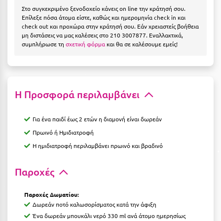
Ιωάννινα
Στο συγκεκριμένο ξενοδοχείο κάνεις on line την κράτησή σου.
Επίλεξε πόσα άτομα είστε, καθώς και ημερομηνία check in και
check out και προχώρα στην κράτησή σου. Εάν χρειαστείς βοήθεια
Κ
μη διστάσεις να μας καλέσεις στο 210 3007877. Εναλλακτικά,
συμπλήρωσε τη
σχετική φόρμα
και θα σε καλέσουμε εμείς!
Καβάλα
Καλάβρυτα
Καλαμάτα
Η Προσφορά περιλαμβάνει
Κάλαμος
Για ένα παιδί έως 2 ετών η διαμονή είναι δωρεάν
Καλαμπάκα
Πρωινό ή Ημιδιατροφή
Η ημιδιατροφή περιλαμβάνει πρωινό και βραδινό
Κάλυμνος
Καμένα Βούρλα
Παροχές
Καρδάμαινα
Παροχές Δωματίου:
Καρδαμύλη
Δωρεάν ποτό καλωσορίσματος κατά την άφιξη
Ένα δωρεάν μπουκάλι νερό 330 ml ανά άτομο ημερησίως