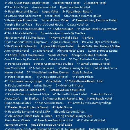
Πάργα
4* Akti Ouranoupoli Beach Resort
Mediterranee Hotel
Alexandra Hotel
4* Las Hotel & Spa
Anastassiou Hotel
Kyparissia Beach Hotel
Παρνασσός
4* Royal Hotel and Suites
Acqua Vatos
5* Parga Beach Resort
La Casa Di Napa Apartments
Steni Hotel
San Antonio Summer House
Villa Andreas Ammoudia
Sun and Moon Villas
4* Essence Living Exclusive Hotel
Πάρος
Vergina Star Lefkada
Petritis Guest House
Galaxy Hotel Ios
Greek Pride Themelis Studios
4* Pi Athens Suites
4* Alamis Hotel & Apartments
Πάτμος
4* Mr & Mrs White Paros
Esperides Apartments By The Sea
Melidron Hotel & Suites Naxos
4* Nevros Hotel & Spa
Ilia Mare
Olympios Zeus Hotel Bungalows
Agnes Deluxe Hotel
Preveza City Comfort Hotel
Πάτρα
Villa Orama Apartments
Athens 4 Boutique Hotel
Anais Collection Hotels & Suites
Ano Kampos Hotel
31 Doors Hotel
Alexakis Hotel & Spa
Summer House Louisa
5* LAZART Hotel Thessaloniki
Verde Al Mare
Acropolis Suites Troulanda
Παύλιανη
Casa 77 Zante by Karras Hotels
Gefyri Hotel
5* Cayo Exclusive Resort & Spa
5* Porto Kea Suites
Stratos Apartments & Studios
4* SanSal Boutique Hotel
Πειραιάς
New York Hotel
4* Achillion Palace
5* Athina Luxury Suites
Polos Hotel Paros
Hermes Hotel
5* Mitsis Selection Blue Domes
Gizis Exclusive
5* Plaza Resort Hotel
4* Argo Boutique Hotel
4* Flegra Palace
Πελοπόννησος
4* Thermesea Luxury Lodge
Villa Nefeli
5* Mitsis Ramira Beach Hotel
5* Koukoumi Hotel
Artina Nuovo
5* Mykonos Princess
Πήλιο
5* Sentido Apollo Palace Corfu
Paraskevas Boutique Hotel
5* Castello Boutique Resort & Spa
4* Harma Boutique Hotel
Makis Inn Resort
Anasa Corfu
Eri Studios
5* Almyros Beach Resort & Spa
Naxos Beach Hotel
Πιερία
Hippocampus Hotel
4* Kos Aktis Art Hotel
4* Canvas by Mitsis Family Village
5* Kresten Royal Euphoria Resort
4* Aplai Dome
Πλαταμώνας
4* Rocabella Santorini Hotel & SPA
Elounda Garden Suites
5* Alexandros Palace Hotel & Suites
Living Theros Luxury Suites
Alexis Hotel Chania
4* Lena Mare Boutique Hotel
4* Civitel Akali Hotel
Πλύτρα Λακωνίας
Mariya Art Living
Aqua Blu Boutique Hotel & Spa
5* Asterion Suites & Spa - Designed for adults by Louis Hotels
Hotel Kontes Comfort