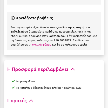
Η
Ηλεία
Χρειάζεστε βοήθεια;
Ηράκλειο
Στο συγκεκριμένο ξενοδοχείο κάνεις on line την κράτησή σου.
Επίλεξε πόσα άτομα είστε, καθώς και ημερομηνία check in και
Θ
check out και προχώρα στην κράτησή σου. Εάν χρειαστείς βοήθεια
μη διστάσεις να μας καλέσεις στο 210 3007877. Εναλλακτικά,
Θάσος
συμπλήρωσε τη
σχετική φόρμα
και θα σε καλέσουμε εμείς!
Θεσσαλονίκη
Ι
Η Προσφορά περιλαμβάνει
Ιεράπετρα
Διαμονή Μόνο
Ιθάκη
Το κατάλυμα δέχεται άτομα ηλικίας 4 ετών και άνω
Ικαρία
Παροχές
Ίος