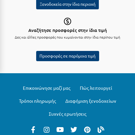
Ξενοδοχεία στην ίδια περιοχή
Μεθώνη
Μεσολόγγι
Αναζήτησε προσφορές στην ίδια τιμή
Μεσσηνία
Δες και άλλες προσφορές που κυμαίνονται στην ίδια περίπου τιμή
Μετέωρα
Μέτσοβο
Προσφορές σε παρόμοια τιμή
Μήλος
Μονεμβασιά
Επικοινώνησε μαζί μας
Πώς λειτουργεί
Μουζάκι
Μπαλί Κρήτης
Τρόποι πληρωμής
Διαφήμιση ξενοδοχείων
Μπάνσκο
Συχνές ερωτήσεις
Μπούκα Μεσσηνίας
Μύκονος