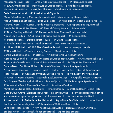
Margarona Royal Hotel
Porto Vitilo Boutique Hotel
4* Marpunta Resort
4* SAZ City Life Hotel
Porto Evia Boutique Hotel
5* Rodos Palace Hotel
Ξυλόκαστρο
Muses SeaSide Villas
4* High Mill Paros
Golden Star Praxitelous
Favie Suzanne Hotel
4* Amalia Hotel Olympia
Moxy Patra Marina by Marriott International
Apanemia by Flegra Hotels
Mrs Chryssana Beach Hotel
Blue Sea Hotel
5* Nikki Beach Resort & Spa Porto Heli
Ο
Akroyali Hotel
4* Karras Grande Resort Zakynthos
Oniropetra Boutique Hotel
Aeolis Boutique Hotel Naxos
4* Airotel Galaxy Kavala
Sirines Hotel
4* Dioni Boutique Hotel
5* Alexandra Golden Thassos Boutique Hotel
Ορεινή Αρκαδία
Above Blue Suites
5* Miraggio Thermal Spa Resort
4* Cezaria Hotel
4* Portaria Hotel
Douskos Port House
4* Diana Palace Hotel
Ορεινή Ναυπακτία
4* Amalia Hotel Meteora
Egilion Hotel
ADG Luxurious Apartments
Achilles Hill Hotel
4* 100 Rizes Seaside Resort
Leonardos Apartments
4* Diana Hotel
4* Neikos Luxury Suites
Mont Helmos Hotel
Π
Garbis Villas Kefalonia
Iris Hotel
4* Iliovasilema Suites Santorini
Agroktima Leonidio
4* Siora Vittoria Boutique Hotel Corfu
4* Aelius Hotel & Spa
Semiramis Guesthouse
Airotel Patras Smart Hotel
4* City Hotel Thessaloniki
Πάλαιρος
Paralia Beach Boutique Hotel
Dionysis Studios
Sunshine Apartments
Acqua Vatos Santorini
Saronis Hotel
Golden Rose Suites
Kochili Apartments
Hotel Ntinas
5* Absolute Mykonos Suites & More
Το Μπαλκόνι της Αγόριανης
Παξοί
4* A For Art Hotel Thassos
Searocks Exclusive Village
4* Apollo Resort Art Hotel
Οικολογικός Ξενώνας «Philothea»
Manos Syros
Minthi Boutique Apartments
Παραλία Κατερίνης
4* Alexandra Beach Thassos Spa Resort
Acrothea Perdika
Mirabilia Boutique Hotel Chalkidiki
Ithaca's Poem
Marathon Beach Resort Hotel
Gera's Olive Grove (Elaionas Tis Geras)
Skiathos Living
5* Princess Resort Skiathos
Παραλία Λιτοχώρου
Racconto Boutique Design Hotel
Galaxy Art Hotel
4* Core Hotel Chalkidiki
Artina Hotel
4* Belvedere Aeolis Hotel
Aqua Mare Sea Side Hotel
Loriet Hotel
Παράλιο Άστρος
Koukounari Rooms Agistri
4* King Maron Wellness Beach Hotel
Sunny Bay Hotel Crete
4* Princess Kyniska Suites
Bacchus Pension Olympia
Studios River
4* Airotel Alexandros Hotel
Aphrodite Studios