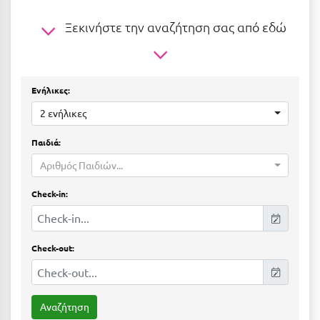
Ε
Ξεκινήστε την αναζήτηση σας από εδώ
Ελάτη Αρκαδίας
Ελληνικό Αρκαδίας
Ελούντα Κρήτης
Ενήλικες:
2 ενήλικες
Ερέτρια
Παιδιά:
Ερμιόνη
Αριθμός Παιδιών...
Εύβοια
Check-in:
Ευρυτανία
Ζ
Check-out:
Ζαγοροχώρια
Ζάκυνθος