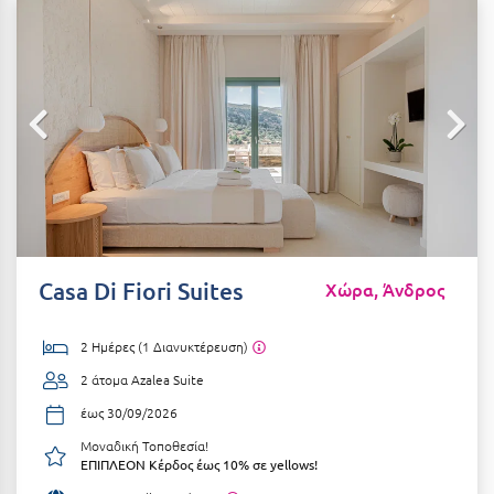
Αιδηψός
ΤΎΠΟΣ ΔΙΑΤΡΟΦΉΣ
Διαμονή Μόνο
Αλεξανδρούπολη
Πρωινό
Αλισσός Αχαΐας
Ημιδιατροφή
Αλόννησος
Ημιδιατροφή + Ποτά
Αμαλιάδα
Πλήρης Διατροφή
Αμάρυνθος
All Inclusive
Αμοργός
Casa Di Fiori Suites
Χώρα, Άνδρος
Ένα Γεύμα
Αμφίκλεια
2 Ημέρες (1 Διανυκτέρευση)
Δύο Γεύματα + Ποτά
Ανάβυσσος
2 άτομα
Azalea Suite
Άνδρος
ΤΎΠΟΣ ΚΑΤΑΛΎΜΑΤΟΣ
έως 30/09/2026
Αντίπαρος
Ξενοδοχεία 1 Αστέρι
Μοναδική Τοποθεσία!
ΕΠΙΠΛΕΟΝ Κέρδος έως 10% σε yellows!
Αράχωβα
Ξενοδοχεία 2 Αστέρων