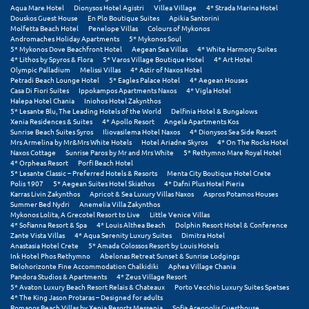
Πόρος
Aqua Mare Hotel
Dionysos Hotel Agistri
Villea Village
4* Strada Marina Hotel
Douskos Guest House
En Plo Boutique Suites
Apikia Santorini
Molfetta Beach Hotel
Penelope Villas
Colours of Mykonos
Πόρτο Χέλι
Andromaches Holiday Apartments
5* Mykonos Soul
5* Mykonos Dove Beachfront Hotel
Aegean Sea Villas
4* White Harmony Suites
Πρέβεζα
4* Lithos by Spyros & Flora
5* Varos Village Boutique Hotel
4* Art Hotel
Olympic Palladium
Melissi Villas
4* Astir of Naxos Hotel
Petradi Beach Lounge Hotel
5* Eagles Palace Hotel
4* Aegean Houses
Πύλος
Casa Di Fiori Suites
Ippokampos Apartments Naxos
4* Vigla Hotel
Halepa Hotel Chania
Iniohos Hotel Zakynthos
Πύργος
5* Lesante Blu, The Leading Hotels of the World
Delfinia Hotel & Bungalows
Xenia Residences & Suites
4* Apollo Resort
Angela Apartments Kos
Sunrise Beach Suites Syros
Iliovasilema Hotel Naxos
4* Dionysos Sea Side Resort
Mrs Armelina by Mr&Mrs White Hotels
Hotel Ariadne Skyros
4* On The Rocks Hotel
Ρ
Naxos Cottage
Sunrise Paros by Mr and Mrs White
5* Rethymno Mare Royal Hotel
4* Orpheas Resort
Porfi Beach Hotel
5* Lesante Classic – Preferred Hotels & Resorts
Menta City Boutique Hotel Crete
Ρέθυμνο
Polis 1907
5* Aegean Suites Hotel Skiathos
4* Dafni Plus Hotel Pieria
Karras Livin Zakynthos
Apricot & Sea Luxury Villas Naxos
Aspros Potamos Houses
Ρίο
Summer Bed Nydri
Anemelia Villa Zakynthos
Mykonos Lolita, A Grecotel Resort to Live
Little Venice Villas
4* Sofianna Resort & Spa
4* Louis Althea Beach
Dolphin Resort Hotel & Conference
Ρόδος
Zante Vista Villas
4* Aqua Serenity Luxury Suites
Dimitra Hotel
Anastasia Hotel Crete
5* Amada Colossos Resort by Louis Hotels
Ink Hotel Phos Rethymno
Abelonas Retreat Sunset & Sunrise Lodgings
Σ
Belohorizonte Fine Accommodation Chalkidiki
Aphea Village Chania
Pandora Studios & Apartments
4* Zeus Village Resort
5* Avaton Luxury Beach Resort Relais & Chateaux
Porto Vecchio Luxury Suites Spetses
Σαλαμίνα
4* The King Jason Protaras – Designed for adults
Romanos Beach Villas by Xenia Resorts Messenia
Sofia Areopolis Guesthouse