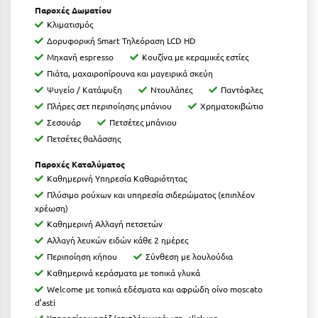
Παροχές Δωματίου
Ιωάννινα
Κλιματισμός
Δορυφορική Smart Τηλεόραση LCD HD
Κ
Μηχανή espresso
Κουζίνα με κεραμικές εστίες
Πιάτα, μαχαιροπίρουνα και μαγειρικά σκεύη
Καβάλα
Ψυγείο / Κατάψυξη
Ντουλάπες
Παντόφλες
Καλάβρυτα
Πλήρες σετ περιποίησης μπάνιου
Χρηματοκιβώτιο
Σεσουάρ
Πετσέτες μπάνιου
Καλαμάτα
Πετσέτες θαλάσσης
Κάλαμος
Παροχές Καταλύματος
Καθημερινή Υπηρεσία Καθαριότητας
Καλαμπάκα
Πλύσιμο ρούχων και υπηρεσία σιδερώματος (επιπλέον
χρέωση)
Κάλυμνος
Καθημερινή Αλλαγή πετσετών
Καμένα Βούρλα
Αλλαγή λευκών ειδών κάθε 2 ημέρες
Περιποίηση κήπου
Σύνθεση με λουλούδια
Καρδάμαινα
Καθημερινά κεράσματα με τοπικά γλυκά
Welcome με τοπικά εδέσματα και αφρώδη οίνο moscato
Καρδαμύλη
d’asti
Υπηρεσίες μασάζ (επιπλέον χρέωση, click για