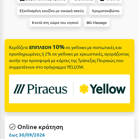
Suites
Βόλος
Εξοπλισμένη κουζίνα με οικιακά σκεύη
Χρηματοκιβώτιο
Βραχάτι Κορινθίας
Κοντά στη χώρα του νησιού
Massage
Βυτίνα
Δες όλες τις προσφορές
Γ
Δες όλα τα πακέτα διακοπών
10%
Κερδίζετε
ΕΠΙΠΛΕΟΝ
σε yellows με πιστωτικές και
προπληρωμένες ή 2% σε yellows με χρεωστικές, αγοράζοντας
Γαλαξiδι
αυτήν την προσφορά με κάρτες της Τράπεζας Πειραιώς που
συμμετέχουν στο πρόγραμμα YELLOW.
Γλυφάδα
Γρεβενά
Γύθειο
Δ
Δελφοί
Online κράτηση
Διακοπτό
έως 30/09/2026