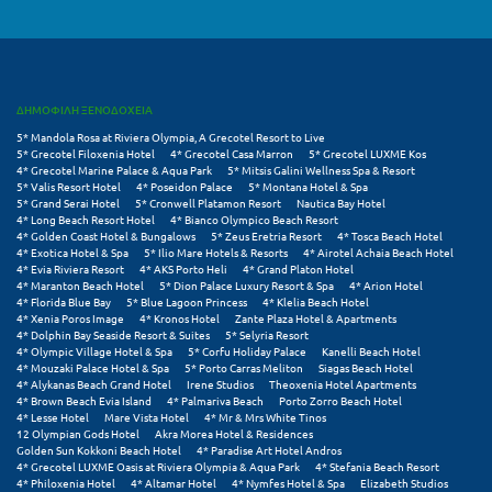
Μυστράς
Μυτιλήνη
ΔΗΜΟΦΙΛΗ ΞΕΝΟΔΟΧΕΙΑ
Ν
5* Mandola Rosa at Riviera Olympia, A Grecotel Resort to Live
5* Grecotel Filoxenia Hotel
4* Grecotel Casa Marron
5* Grecotel LUXME Kos
4* Grecotel Marine Palace & Aqua Park
5* Mitsis Galini Wellness Spa & Resort
Νάξος
5* Valis Resort Hotel
4* Poseidon Palace
5* Montana Hotel & Spa
5* Grand Serai Hotel
5* Cronwell Platamon Resort
Nautica Bay Hotel
4* Long Beach Resort Hotel
4* Bianco Olympico Beach Resort
Νάουσα
4* Golden Coast Hotel & Bungalows
5* Zeus Eretria Resort
4* Tosca Beach Hotel
4* Exotica Hotel & Spa
5* Ilio Mare Hotels & Resorts
4* Airotel Achaia Beach Hotel
Ναυπακτία
4* Evia Riviera Resort
4* AKS Porto Heli
4* Grand Platon Hotel
4* Maranton Beach Hotel
5* Dion Palace Luxury Resort & Spa
4* Arion Hotel
4* Florida Blue Bay
5* Blue Lagoon Princess
4* Klelia Beach Hotel
Ναύπλιο
4* Xenia Poros Image
4* Kronos Hotel
Zante Plaza Hotel & Apartments
4* Dolphin Bay Seaside Resort & Suites
5* Selyria Resort
Νέα Μάκρη
4* Olympic Village Hotel & Spa
5* Corfu Holiday Palace
Kanelli Beach Hotel
4* Mouzaki Palace Hotel & Spa
5* Porto Carras Meliton
Siagas Beach Hotel
4* Alykanas Beach Grand Hotel
Irene Studios
Theoxenia Hotel Apartments
Νέα Στύρα Εύβοιας
4* Brown Beach Evia Island
4* Palmariva Beach
Porto Zorro Beach Hotel
4* Lesse Hotel
Mare Vista Hotel
4* Mr & Mrs White Tinos
Νέοι Πόροι Πιερίας
12 Olympian Gods Hotel
Akra Morea Hotel & Residences
Golden Sun Kokkoni Beach Hotel
4* Paradise Art Hotel Andros
4* Grecotel LUXME Oasis at Riviera Olympia & Aqua Park
4* Stefania Beach Resort
Ξ
4* Philoxenia Hotel
4* Altamar Hotel
4* Nymfes Hotel & Spa
Elizabeth Studios