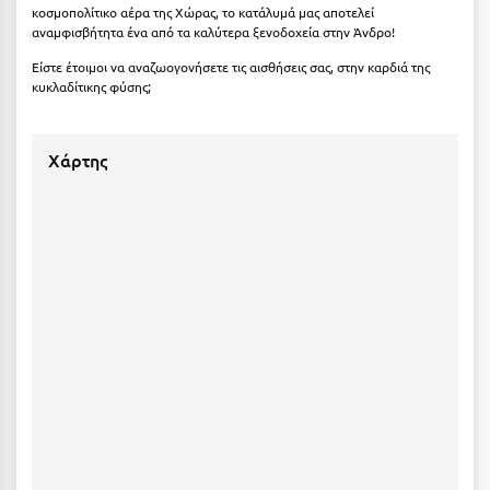
κοσμοπολίτικο αέρα της Χώρας, το κατάλυμά μας αποτελεί
Κύμη Ευβοίας
αναμφισβήτητα ένα από τα καλύτερα ξενοδοχεία στην Άνδρο!
Κυπαρισσία
Είστε έτοιμοι να αναζωογονήσετε τις αισθήσεις σας, στην καρδιά της
κυκλαδίτικης φύσης;
Κύπρος
Κως
Χάρτης
Λ
Λαγκάδια
Λακόπετρα Αχαΐας
Λακωνία
Λασίθι
Λεπτοκαρυά
Λέσβος