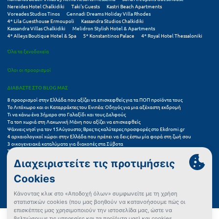
Σαμοθράκη
Nereides Hotel Chalkidiki
Taki's Guests
Kastri Beach Apartments
Voreades Studios Tinos
Gennadi Dreams Holiday Villa Rhodes
4* Lila Guesthouse Ermoupoli
Kassandra Studios Chalkidiki
Σάμος
Kassandra Villas Chalkidiki
Melidron Stylish Hotel & Apartments
4* Alleys Boutique Hotel & Spa
5* Konstantinos Palace
4* Royal Hotel Thessaloniki
Σαντορίνη
Όλα τα ξενοδοχεία
Σέριφος
Όλοι οι προορισμοί
Σέρρες
ΔΙΑΒΑΣΤΕ ΣΤΟ BLOG ΜΑΣ
Σιθωνία
8 προορισμοί στην Ελλάδα που αξίζει να επισκεφθείς για τα ΠΟΠ προϊόντα τους
Το Λιτόχωρο και οι Καταρράκτες του Ενιπέα: Οδηγός για μια αξέχαστη εκδρομή
Τι να κάνω ένα 3ήμερο στο Γαλαξίδι και τους Δελφούς
Σίκινος
Τα τοπ χωριά στη Λακωνική Μάνη που αξίζει να επισκεφθείς
Ψάχνεις νησί για τον 15Αύγουστο; Βρες τις καλύτερες προσφορές στο Ekdromi.gr
Σίφνος
4 αρχαιολογικοί χώροι στην Ελλάδα που πρέπει να δεις έστω μία φορά στη ζωή σου
3 οικογενειακά καταλύματα για διακοπές στα Σύβοτα
Τα 11 καλύτερα καλοκαιρινά resorts στην Ελλάδα
Σκαφιδιά Ηλείας
7 μικρά ελληνικά νησιά για αξέχαστες καλοκαιρινές διακοπές
5+1 ινσταγκραμικές παραλίες στην Ελλάδα που αξίζουν μια θέση στο feed σου
Σκιάθος
Συχνές Ερωτήσεις (FAQs) για Ξενοδοχεία
Σκόπελος
Σκύρος