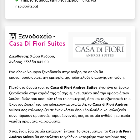
Καρδίτσα
περισσότερα)
Κάρπαθος
Καρπενήσι
Ξενοδοχείο -
Κάρυστος
Casa Di Fiori Suites
Κάσος
Διεύθυνση:
Χώρα Άνδρου,
Κασσάνδρα
Άνδρος, Ελλάδα 845 00
Ενα ολοκαίνουργιο ξενοδοχείο στην Άνδρο, το οποίο θα
Καστοριά
επαναπροσδιορίσει την εμπειρία της πολυτελούς διαμονής στη φύση.
Κατερίνη
Πιστό στο όνομά του, το
Casa di Fiori Andros Suites
είναι ένα υπέροχο
ξενοδοχείο στην καρδιά της φύσης, εμπνευσμένο από την ομορφιά των
Κέα - Τζιά
λουλουδιών που κοσμούν τόσο το εσωτερικό, όσο και το εξωτερικό του.
Έχοντας ιδιοκτήτες που ειδικεύονται στα άνθη, το
Casa di Fiori Andros
Κερατέα
Suites
σας καλωσορίζει σε έναν κόσμο όπου λουλούδια και φιλοξενία
συνυπάρχουν αρμονικά, παρασέρνοντάς σας σε σε μία ανθώδη εμπειρία
Κέρκυρα
γεμάτη αρώματα και χρώματα.
Χτισμένο μέσα σε μία κατάφυτη έκταση 10 στρεμμάτων, το
Casa di Fiori
Κεφαλονιά
Andros Suites
θα αποτελέσει το γαλήνιο καταφύγιο των ονείρων σας