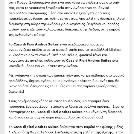
στην Άνδρο. Σχεδιασμένο ώστε να σας κάνει να νιώθετε σαν στο σπίτι
Κοζάνη
σας, αυτό το νεόκτιστο ξενοδοχείο στην Άνδρο είναι το ιδανικό
περιβάλλον χαλάρωσης, μέσα στο οποίο θα ξεφύγετε από τους
Κοκκώνι Κορινθίας
πυρετώδεις ρυθμούς της καθημερινότητας. Αποτελεί την ιδανική επιλογή
διαμονής στη Χώρα της Άνδρου για οικογένειες, ζευγάρια και παρέες
Κομοτηνή
φίλων που επιζητούν χαλαρωτικές διακοπές στην Άνδρο, στην καρδιά
της ανθισμένης φύσης!
Κόνιτσα
Το
Casa di Fiori Andros Suites
είναι σχεδιασμένο, ώστε να
Κόρινθος
εναρμονίζεται απόλυτα με το φυσικό τοπίο που το περιβάλλει! Minimal
κυκλαδίτικη αρχιτεκτονική, λιτή πολυτέλεια, φυσικοί τόνοι και
Κορώνη
χρωματιστές πινελιές, καθιστούν το
Casa di Fiori Andros Suites
ένα
μοναδικό μέρος για να μείνετε στην Άνδρο.
Κουρούτα Ηλείας
Με γνώμονα την άνεση των επισκεπτών μας και με σεβασμό στο φυσικό
περιβάλλον, δημιουργήσαμε μία μοντέρνα πρόταση διαμονής που θα
Κουφονήσια
ικανοποιήσει όλες σας τις επιθυμίες και θα σας χαρίσει ξεκούραστες
διακοπές!
Κρήτη
Ένας πανέμορφος κήπος γεμάτος λουλούδια, μια παραμυθένια
Κρουαζιέρες
πρόσοψη, ένα μοντέρνο πετρόχτιστο λόμπι με γυάλινη οροφή… Είναι οι
λεπτομέρειες του
Casa di Fiori Andros Suites
που κάνουν τη διαφορά
Κύθηρα
και δίνουν έναν μαγικό αέρα παραμυθιού στη διαμονή σας!
Το
Casa di Fiori Andros Suites
βρίσκεται στην καρδιά της φύσης, μόλις
Κυλλήνη
1 χλμ από τη Χώρα Άνδρου. Συνδυάζοντας τη γαλήνη της εξοχής με τον