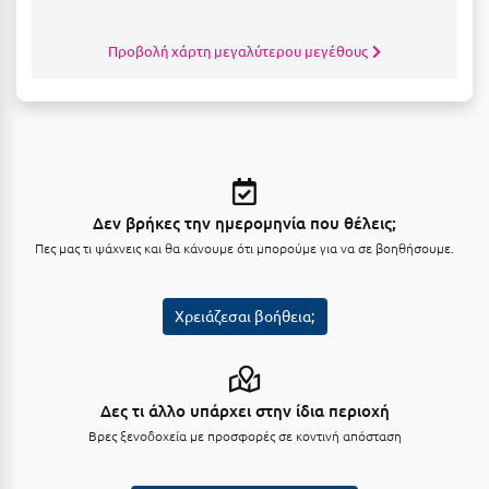
Λευκάδα
Λήμνος
Προβολή χάρτη μεγαλύτερου μεγέθους
Λίμνη Πλαστήρα
Λιτόχωρο
Λουτρά Πόζαρ
Λουτρά Υπάτης
Δεν βρήκες την ημερομηνία που θέλεις;
Πες μας τι ψάχνεις και θα κάνουμε ότι μπορούμε για να σε βοηθήσουμε.
Λουτράκι
Λούτσα
Χρειάζεσαι βοήθεια;
Μ
Μάνη
Δες τι άλλο υπάρχει στην ίδια περιοχή
Μαραθώνας Αττικής
Βρες ξενοδοχεία με προσφορές σε κοντινή απόσταση
Μαρώνεια