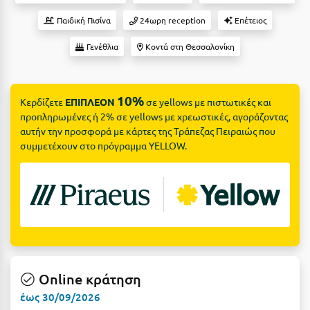
Suites
Βόλος
Παιδική Πισίνα
24ωρη reception
Επέτειος
Βραχάτι Κορινθίας
Γενέθλια
Κοντά στη Θεσσαλονίκη
Βυτίνα
Δες όλες τις προσφορές
Γ
Δες όλα τα πακέτα διακοπών
10%
Κερδίζετε
ΕΠΙΠΛΕΟΝ
σε yellows με πιστωτικές και
προπληρωμένες ή 2% σε yellows με χρεωστικές, αγοράζοντας
Γαλαξiδι
αυτήν την προσφορά με κάρτες της Τράπεζας Πειραιώς που
συμμετέχουν στο πρόγραμμα YELLOW.
Γλυφάδα
Γρεβενά
Γύθειο
Δ
Δελφοί
Online κράτηση
Διακοπτό
έως 30/09/2026