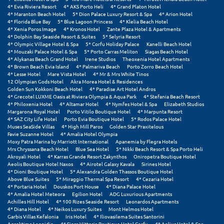
4* Evia Riviera Resort
4* AKS Porto Heli
4* Grand Platon Hotel
Μεθώνη
4* Maranton Beach Hotel
5* Dion Palace Luxury Resort & Spa
4* Arion Hotel
4* Florida Blue Bay
5* Blue Lagoon Princess
4* Klelia Beach Hotel
4* Xenia Poros Image
4* Kronos Hotel
Zante Plaza Hotel & Apartments
Μεσολόγγι
4* Dolphin Bay Seaside Resort & Suites
5* Selyria Resort
4* Olympic Village Hotel & Spa
5* Corfu Holiday Palace
Kanelli Beach Hotel
4* Mouzaki Palace Hotel & Spa
5* Porto Carras Meliton
Siagas Beach Hotel
Μεσσηνία
4* Alykanas Beach Grand Hotel
Irene Studios
Theoxenia Hotel Apartments
4* Brown Beach Evia Island
4* Palmariva Beach
Porto Zorro Beach Hotel
Μετέωρα
4* Lesse Hotel
Mare Vista Hotel
4* Mr & Mrs White Tinos
12 Olympian Gods Hotel
Akra Morea Hotel & Residences
Golden Sun Kokkoni Beach Hotel
4* Paradise Art Hotel Andros
Μέτσοβο
4* Grecotel LUXME Oasis at Riviera Olympia & Aqua Park
4* Stefania Beach Resort
4* Philoxenia Hotel
4* Altamar Hotel
4* Nymfes Hotel & Spa
Elizabeth Studios
Μήλος
Margarona Royal Hotel
Porto Vitilo Boutique Hotel
4* Marpunta Resort
4* SAZ City Life Hotel
Porto Evia Boutique Hotel
5* Rodos Palace Hotel
Muses SeaSide Villas
4* High Mill Paros
Golden Star Praxitelous
Μονεμβασιά
Favie Suzanne Hotel
4* Amalia Hotel Olympia
Moxy Patra Marina by Marriott International
Apanemia by Flegra Hotels
Μουζάκι
Mrs Chryssana Beach Hotel
Blue Sea Hotel
5* Nikki Beach Resort & Spa Porto Heli
Akroyali Hotel
4* Karras Grande Resort Zakynthos
Oniropetra Boutique Hotel
Aeolis Boutique Hotel Naxos
4* Airotel Galaxy Kavala
Sirines Hotel
Μπαλί Κρήτης
4* Dioni Boutique Hotel
5* Alexandra Golden Thassos Boutique Hotel
Above Blue Suites
5* Miraggio Thermal Spa Resort
4* Cezaria Hotel
Μπάνσκο
4* Portaria Hotel
Douskos Port House
4* Diana Palace Hotel
4* Amalia Hotel Meteora
Egilion Hotel
ADG Luxurious Apartments
Achilles Hill Hotel
4* 100 Rizes Seaside Resort
Leonardos Apartments
Μπούκα Μεσσηνίας
4* Diana Hotel
4* Neikos Luxury Suites
Mont Helmos Hotel
Garbis Villas Kefalonia
Iris Hotel
4* Iliovasilema Suites Santorini
Μύκονος
Agroktima Leonidio
4* Siora Vittoria Boutique Hotel Corfu
4* Aelius Hotel & Spa