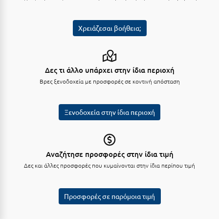
Κύμη Ευβοίας
Κυπαρισσία
Χρειάζεσαι βοήθεια;
Κύπρος
Κως
Δες τι άλλο υπάρχει στην ίδια περιοχή
Βρες ξενοδοχεία με προσφορές σε κοντινή απόσταση
Λ
Λαγκάδια
Ξενοδοχεία στην ίδια περιοχή
Λακόπετρα Αχαΐας
Λακωνία
Αναζήτησε προσφορές στην ίδια τιμή
Λασίθι
Δες και άλλες προσφορές που κυμαίνονται στην ίδια περίπου τιμή
Λεπτοκαρυά
Προσφορές σε παρόμοια τιμή
Λέσβος