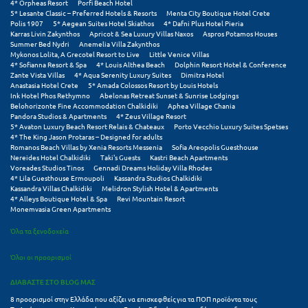
Πάργα
4* Orpheas Resort
Porfi Beach Hotel
5* Lesante Classic – Preferred Hotels & Resorts
Menta City Boutique Hotel Crete
Polis 1907
5* Aegean Suites Hotel Skiathos
4* Dafni Plus Hotel Pieria
Παρνασσός
Karras Livin Zakynthos
Apricot & Sea Luxury Villas Naxos
Aspros Potamos Houses
Summer Bed Nydri
Anemelia Villa Zakynthos
Πάρος
Mykonos Lolita, A Grecotel Resort to Live
Little Venice Villas
4* Sofianna Resort & Spa
4* Louis Althea Beach
Dolphin Resort Hotel & Conference
Zante Vista Villas
4* Aqua Serenity Luxury Suites
Dimitra Hotel
Πάτμος
Anastasia Hotel Crete
5* Amada Colossos Resort by Louis Hotels
Ink Hotel Phos Rethymno
Abelonas Retreat Sunset & Sunrise Lodgings
Πάτρα
Belohorizonte Fine Accommodation Chalkidiki
Aphea Village Chania
Pandora Studios & Apartments
4* Zeus Village Resort
5* Avaton Luxury Beach Resort Relais & Chateaux
Porto Vecchio Luxury Suites Spetses
Παύλιανη
4* The King Jason Protaras – Designed for adults
Romanos Beach Villas by Xenia Resorts Messenia
Sofia Areopolis Guesthouse
Πειραιάς
Nereides Hotel Chalkidiki
Taki's Guests
Kastri Beach Apartments
Voreades Studios Tinos
Gennadi Dreams Holiday Villa Rhodes
4* Lila Guesthouse Ermoupoli
Kassandra Studios Chalkidiki
Πελοπόννησος
Kassandra Villas Chalkidiki
Melidron Stylish Hotel & Apartments
4* Alleys Boutique Hotel & Spa
Revi Mountain Resort
Monemvasia Green Apartments
Πήλιο
Όλα τα ξενοδοχεία
Πιερία
Όλοι οι προορισμοί
Πλαταμώνας
ΔΙΑΒΑΣΤΕ ΣΤΟ BLOG ΜΑΣ
Πλύτρα Λακωνίας
8 προορισμοί στην Ελλάδα που αξίζει να επισκεφθείς για τα ΠΟΠ προϊόντα τους