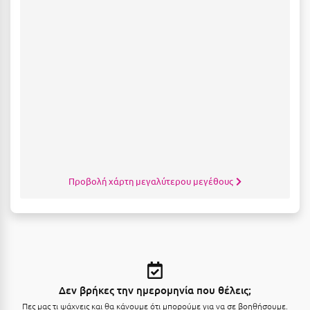
Κοζάνη
Κοκκώνι Κορινθίας
Κομοτηνή
Κόνιτσα
Κόρινθος
Κορώνη
Κουρούτα Ηλείας
Προβολή χάρτη μεγαλύτερου μεγέθους
Κουφονήσια
Κρήτη
Κρουαζιέρες
Κύθηρα
Δεν βρήκες την ημερομηνία που θέλεις;
Κυλλήνη
Πες μας τι ψάχνεις και θα κάνουμε ότι μπορούμε για να σε βοηθήσουμε.