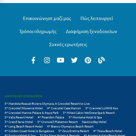
Λευκάδα
Λήμνος
Επικοινώνησε μαζί μας
Πώς λειτουργεί
Λίμνη Πλαστήρα
Τρόποι πληρωμής
Διαφήμιση ξενοδοχείων
Λιτόχωρο
Συχνές ερωτήσεις
Λουτρά Πόζαρ
Λουτρά Υπάτης
Λουτράκι
Λούτσα
ΔΗΜΟΦΙΛΗ ΞΕΝΟΔΟΧΕΙΑ
Μ
5* Mandola Rosa at Riviera Olympia, A Grecotel Resort to Live
5* Grecotel Filoxenia Hotel
4* Grecotel Casa Marron
5* Grecotel LUXME Kos
Μάνη
4* Grecotel Marine Palace & Aqua Park
5* Mitsis Galini Wellness Spa & Resort
5* Valis Resort Hotel
4* Poseidon Palace
5* Montana Hotel & Spa
Μαραθώνας Αττικής
5* Grand Serai Hotel
5* Cronwell Platamon Resort
Nautica Bay Hotel
4* Long Beach Resort Hotel
4* Bianco Olympico Beach Resort
4* Golden Coast Hotel & Bungalows
5* Zeus Eretria Resort
4* Tosca Beach Hotel
Μαρώνεια
4* Exotica Hotel & Spa
5* Ilio Mare Hotels & Resorts
4* Airotel Achaia Beach Hotel