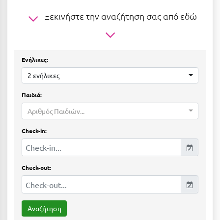
Ε
Ξεκινήστε την αναζήτηση σας από εδώ
Ελάτη Αρκαδίας
Ελληνικό Αρκαδίας
Ενήλικες:
Ελούντα Κρήτης
2 ενήλικες
Ερέτρια
Παιδιά:
Ερμιόνη
Αριθμός Παιδιών...
Εύβοια
Check-in:
Ευρυτανία
Ζ
Check-out:
Ζαγοροχώρια
Ζάκυνθος