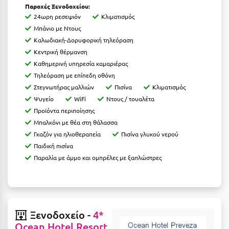
Παροχές Ξενοδοχείου:
Ιωάννινα
24ωρη ρεσεψιόν
Κλιματισμός
Μπάνιο με Ντους
Κ
Καλωδιακή-Δορυφορική τηλεόραση
Κεντρική θέρμανση
Καβάλα
Καθημερινή υπηρεσία καμαριέρας
Καλάβρυτα
Τηλεόραση με επίπεδη οθόνη
Στεγνωτήρας μαλλιών
Πισίνα
Κλιματισμός
Καλαμάτα
Ψυγείο
WiFi
Ντους
/
τουαλέτα
Προϊόντα
περιποίησης
Κάλαμος
Μπαλκόνι
με
θέα
στη
θάλασσα
Καλαμπάκα
Γκαζόν
για
ηλιοθεραπεία
Πισίνα
γλυκού
νερού
Π
αιδική
πισίνα
Κάλυμνος
Παραλία
με
άμμο
και
ομπρέλες
με
ξαπλώστρες
Καμένα Βούρλα
Καρδάμαινα
Καρδαμύλη
Ξενοδοχείο -
4*
Ocean Hotel Resort