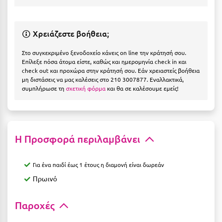
Η
Ηλεία
Χρειάζεστε βοήθεια;
Ηράκλειο
Στο συγκεκριμένο ξενοδοχείο κάνεις on line την κράτησή σου.
Επίλεξε πόσα άτομα είστε, καθώς και ημερομηνία check in και
Θ
check out και προχώρα στην κράτησή σου. Εάν χρειαστείς βοήθεια
μη διστάσεις να μας καλέσεις στο 210 3007877. Εναλλακτικά,
συμπλήρωσε τη
σχετική φόρμα
και θα σε καλέσουμε εμείς!
Θάσος
Θεσσαλονίκη
Ι
Η Προσφορά περιλαμβάνει
Ιεράπετρα
Για ένα παιδί έως 1 έτους η διαμονή είναι δωρεάν
Ιθάκη
Πρωινό
Ικαρία
Παροχές
Ίος