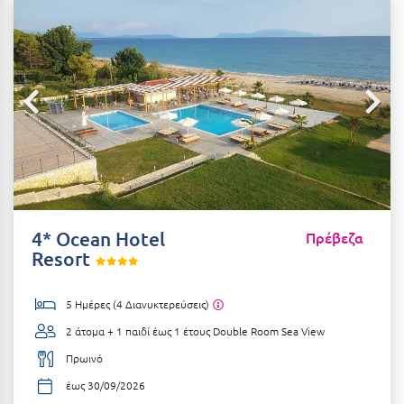
Αιδηψός
ΤΎΠΟΣ ΔΙΑΤΡΟΦΉΣ
Διαμονή Μόνο
Αλεξανδρούπολη
Πρωινό
Αλισσός Αχαΐας
Ημιδιατροφή
Αλόννησος
Ημιδιατροφή + Ποτά
Αμαλιάδα
Πλήρης Διατροφή
Αμάρυνθος
All Inclusive
Αμοργός
4* Ocean Hotel
Πρέβεζα
Ένα Γεύμα
Resort
Αμφίκλεια
Δύο Γεύματα + Ποτά
Ανάβυσσος
5 Ημέρες (4 Διανυκτερεύσεις)
Άνδρος
2 άτομα + 1 παιδί έως 1 έτους
Double Room Sea View
ΤΎΠΟΣ ΚΑΤΑΛΎΜΑΤΟΣ
Αντίπαρος
Πρωινό
Ξενοδοχεία 1 Αστέρι
έως 30/09/2026
Αράχωβα
Ξενοδοχεία 2 Αστέρων