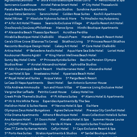
Semiramis Guesthouse
Airotel Patras Smart Hotel
4* City Hotel Thessaloniki
Paralia Beach Boutique Hotel
Dionysis Studios
Sunshine Apartments
Μυστράς
Acqua Vatos Santorini
Saronis Hotel
Golden Rose Suites
Kochili Apartments
Hotel Ntinas
5* Absolute Mykonos Suites & More
Το Μπαλκόνι της Αγόριανης
Μυτιλήνη
4* A For Art Hotel Thassos
Searocks Exclusive Village
4* Apollo Resort Art Hotel
Οικολογικός Ξενώνας «Philothea»
Manos Syros
Minthi Boutique Apartments
4* Alexandra Beach Thassos Spa Resort
Acrothea Perdika
Ν
Mirabilia Boutique Hotel Chalkidiki
Ithaca's Poem
Marathon Beach Resort Hotel
Gera's Olive Grove (Elaionas Tis Geras)
Skiathos Living
5* Princess Resort Skiathos
Racconto Boutique Design Hotel
Galaxy Art Hotel
4* Core Hotel Chalkidiki
Νάξος
Artina Hotel
4* Belvedere Aeolis Hotel
Aqua Mare Sea Side Hotel
Loriet Hotel
Koukounari Rooms Agistri
4* King Maron Wellness Beach Hotel
Sunny Bay Hotel Crete
4* Princess Kyniska Suites
Bacchus Pension Olympia
Νάουσα
Studios River
4* Airotel Alexandros Hotel
Aphrodite Studios
4* Akti Ouranoupoli Beach Resort
Mediterranee Hotel
Alexandra Hotel
4* Las Hotel & Spa
Anastassiou Hotel
Kyparissia Beach Hotel
Ναυπακτία
4* Royal Hotel and Suites
Acqua Vatos
5* Parga Beach Resort
La Casa Di Napa Apartments
Steni Hotel
San Antonio Summer House
Ναύπλιο
Villa Andreas Ammoudia
Sun and Moon Villas
4* Essence Living Exclusive Hotel
Vergina Star Lefkada
Petritis Guest House
Galaxy Hotel Ios
Greek Pride Themelis Studios
4* Pi Athens Suites
4* Alamis Hotel & Apartments
Νέα Μάκρη
4* Mr & Mrs White Paros
Esperides Apartments By The Sea
Melidron Hotel & Suites Naxos
4* Nevros Hotel & Spa
Ilia Mare
Νέα Στύρα Εύβοιας
Olympios Zeus Hotel Bungalows
Agnes Deluxe Hotel
Preveza City Comfort Hotel
Villa Orama Apartments
Athens 4 Boutique Hotel
Anais Collection Hotels & Suites
Ano Kampos Hotel
31 Doors Hotel
Alexakis Hotel & Spa
Summer House Louisa
Νέοι Πόροι Πιερίας
5* LAZART Hotel Thessaloniki
Verde Al Mare
Acropolis Suites Troulanda
Casa 77 Zante by Karras Hotels
Gefyri Hotel
5* Cayo Exclusive Resort & Spa
5* Porto Kea Suites
Stratos Apartments & Studios
4* SanSal Boutique Hotel
Ξ