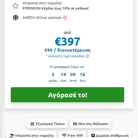
Μπροστά στην παραλία!
Αργολίδα
ΕΠΙΠΛΕΟΝ Κέρδος έως 10% σε yellows!
Ξενοδοχεία 3 Αστέρων
ΑΜΕΣΗ Online κράτηση
Αριδαία
Ξενοδοχεία 4 Αστέρων
Αρκαδία
από
Ξενοδοχεία 5 Αστέρων
€397
Αρκίτσα
Βίλες
€99 / διανυκτέρευση
Αρτέμιδα
* ελάχιστη τιμή περιόδου
Κρουαζιέρες
Αρχαία Ολυμπία
Η προσφορά λήγει σε:
Ενοικιαζόμενα Δωμάτια
3
14
09
15
Αστυπάλαια
Διαμερίσματα
ημέρες
ώρες
λεπτά
δευτ
Αττική
Studios
Αγόρασέ το!
Αχαΐα
Boutique Hotels
Ξενώνες
Β
Εξωτερική Πισίνα
Θέα στη Θάλασσα
Camping
Βansko
Μπροστά στην παραλία
Free WiFi
Δωρεάν στάθμευση