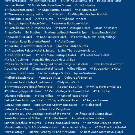
New York Hotel
4* Achillion Palace
5* Athina Luxury Suites
Polos Hotel Paros
Hermes Hotel
5* Mitsis Selection Blue Domes
Gizis Exclusive
5* Plaza Resort Hotel
4* Argo Boutique Hotel
4* Flegra Palace
Ξυλόκαστρο
4* Thermesea Luxury Lodge
Villa Nefeli
5* Mitsis Ramira Beach Hotel
5* Koukoumi Hotel
Artina Nuovo
5* Mykonos Princess
5* Sentido Apollo Palace Corfu
Paraskevas Boutique Hotel
Ο
5* Castello Boutique Resort & Spa
4* Harma Boutique Hotel
Makis Inn Resort
Anasa Corfu
Eri Studios
5* Almyros Beach Resort & Spa
Naxos Beach Hotel
Hippocampus Hotel
4* Kos Aktis Art Hotel
4* Canvas by Mitsis Family Village
Ορεινή Αρκαδία
5* Kresten Royal Euphoria Resort
4* Aplai Dome
4* Rocabella Santorini Hotel & SPA
Elounda Garden Suites
Ορεινή Ναυπακτία
5* Alexandros Palace Hotel & Suites
Living Theros Luxury Suites
Alexis Hotel Chania
4* Lena Mare Boutique Hotel
4* Civitel Akali Hotel
Mariya Art Living
Aqua Blu Boutique Hotel & Spa
5* Asterion Suites & Spa - Designed for adults by Louis Hotels
Hotel Kontes Comfort
Π
Aqua Mare Hotel
Dionysos Hotel Agistri
Villea Village
4* Strada Marina Hotel
Douskos Guest House
En Plo Boutique Suites
Apikia Santorini
Molfetta Beach Hotel
Penelope Villas
Colours of Mykonos
Πάλαιρος
Andromaches Holiday Apartments
5* Mykonos Soul
5* Mykonos Dove Beachfront Hotel
Aegean Sea Villas
4* White Harmony Suites
Παξοί
4* Lithos by Spyros & Flora
5* Varos Village Boutique Hotel
4* Art Hotel
Olympic Palladium
Melissi Villas
4* Astir of Naxos Hotel
Petradi Beach Lounge Hotel
5* Eagles Palace Hotel
4* Aegean Houses
Παραλία Κατερίνης
Casa Di Fiori Suites
Ippokampos Apartments Naxos
4* Vigla Hotel
Halepa Hotel Chania
Iniohos Hotel Zakynthos
Παραλία Λιτοχώρου
5* Lesante Blu, The Leading Hotels of the World
Delfinia Hotel & Bungalows
Xenia Residences & Suites
4* Apollo Resort
Angela Apartments Kos
Sunrise Beach Suites Syros
Iliovasilema Hotel Naxos
4* Dionysos Sea Side Resort
Παράλιο Άστρος
Mrs Armelina by Mr&Mrs White Hotels
Hotel Ariadne Skyros
4* On The Rocks Hotel
Naxos Cottage
Sunrise Paros by Mr and Mrs White
5* Rethymno Mare Royal Hotel