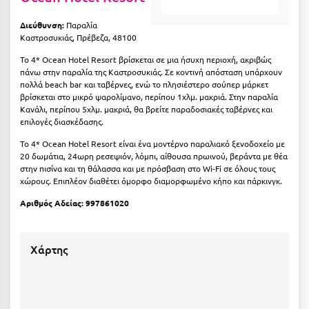
Καρδίτσα
Διεύθυνση:
Παραλία
Κάρπαθος
Καστροσυκιάς, Πρέβεζα, 48100
Καρπενήσι
Το 4* Ocean Hotel Resort βρίσκεται σε μια ήσυχη περιοχή, ακριβώς
πάνω στην παραλία της Καστροσυκιάς. Σε κοντινή απόσταση υπάρχουν
Κάρυστος
πολλά beach bar και ταβέρνες, ενώ το πλησιέστερο σούπερ μάρκετ
βρίσκεται στο μικρό ψαρολίμανο, περίπου 1χλμ. μακριά. Στην παραλία
Κάσος
Κανάλι, περίπου 5χλμ. μακριά, θα βρείτε παραδοσιακές ταβέρνες και
επιλογές διασκέδασης.
Κασσάνδρα
Το 4* Ocean Hotel Resort είναι ένα μοντέρνο παραλιακό ξενοδοχείο με
20 δωμάτια, 24ωρη ρεσεψιόν, λόμπι, αίθουσα πρωινού, βεράντα με θέα
Καστοριά
στην πισίνα και τη θάλασσα και με πρόσβαση στο Wi-Fi σε όλους τους
χώρους. Επιπλέον διαθέτει όμορφο διαμορφωμένο κήπο και πάρκινγκ.
Κατερίνη
Αριθμός Αδείας: 997861020
Κέα - Τζιά
Κερατέα
Χάρτης
Κέρκυρα
Κεφαλονιά