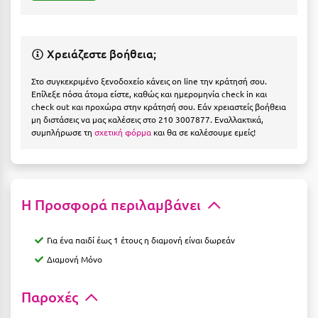
Η
Ηλεία
Χρειάζεστε βοήθεια;
Ηράκλειο
Στο συγκεκριμένο ξενοδοχείο κάνεις on line την κράτησή σου.
Επίλεξε πόσα άτομα είστε, καθώς και ημερομηνία check in και
Θ
check out και προχώρα στην κράτησή σου. Εάν χρειαστείς βοήθεια
μη διστάσεις να μας καλέσεις στο 210 3007877. Εναλλακτικά,
Θάσος
συμπλήρωσε τη
σχετική φόρμα
και θα σε καλέσουμε εμείς!
Θεσσαλονίκη
Ι
Η Προσφορά περιλαμβάνει
Ιεράπετρα
Για ένα παιδί έως 1 έτους η διαμονή είναι δωρεάν
Ιθάκη
Διαμονή Μόνο
Ικαρία
Παροχές
Ίος