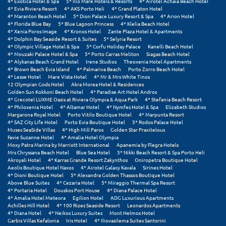
4* Exotica Hotel & Spa
5* Ilio Mare Hotels & Resorts
4* Airotel Achaia Beach Hotel
4* Evia Riviera Resort
4* AKS Porto Heli
4* Grand Platon Hotel
Μεθώνη
4* Maranton Beach Hotel
5* Dion Palace Luxury Resort & Spa
4* Arion Hotel
4* Florida Blue Bay
5* Blue Lagoon Princess
4* Klelia Beach Hotel
4* Xenia Poros Image
4* Kronos Hotel
Zante Plaza Hotel & Apartments
Μεσολόγγι
4* Dolphin Bay Seaside Resort & Suites
5* Selyria Resort
4* Olympic Village Hotel & Spa
5* Corfu Holiday Palace
Kanelli Beach Hotel
Μεσσηνία
4* Mouzaki Palace Hotel & Spa
5* Porto Carras Meliton
Siagas Beach Hotel
4* Alykanas Beach Grand Hotel
Irene Studios
Theoxenia Hotel Apartments
4* Brown Beach Evia Island
4* Palmariva Beach
Porto Zorro Beach Hotel
Μετέωρα
4* Lesse Hotel
Mare Vista Hotel
4* Mr & Mrs White Tinos
12 Olympian Gods Hotel
Akra Morea Hotel & Residences
Μέτσοβο
Golden Sun Kokkoni Beach Hotel
4* Paradise Art Hotel Andros
4* Grecotel LUXME Oasis at Riviera Olympia & Aqua Park
4* Stefania Beach Resort
4* Philoxenia Hotel
4* Altamar Hotel
4* Nymfes Hotel & Spa
Elizabeth Studios
Μήλος
Margarona Royal Hotel
Porto Vitilo Boutique Hotel
4* Marpunta Resort
4* SAZ City Life Hotel
Porto Evia Boutique Hotel
5* Rodos Palace Hotel
Μονεμβασιά
Muses SeaSide Villas
4* High Mill Paros
Golden Star Praxitelous
Favie Suzanne Hotel
4* Amalia Hotel Olympia
Moxy Patra Marina by Marriott International
Apanemia by Flegra Hotels
Μουζάκι
Mrs Chryssana Beach Hotel
Blue Sea Hotel
5* Nikki Beach Resort & Spa Porto Heli
Akroyali Hotel
4* Karras Grande Resort Zakynthos
Oniropetra Boutique Hotel
Μπαλί Κρήτης
Aeolis Boutique Hotel Naxos
4* Airotel Galaxy Kavala
Sirines Hotel
4* Dioni Boutique Hotel
5* Alexandra Golden Thassos Boutique Hotel
Above Blue Suites
4* Cezaria Hotel
5* Miraggio Thermal Spa Resort
Μπάνσκο
4* Portaria Hotel
Douskos Port House
4* Diana Palace Hotel
4* Amalia Hotel Meteora
Egilion Hotel
ADG Luxurious Apartments
Μπούκα Μεσσηνίας
Achilles Hill Hotel
4* 100 Rizes Seaside Resort
Leonardos Apartments
4* Diana Hotel
4* Neikos Luxury Suites
Mont Helmos Hotel
Garbis Villas Kefalonia
Iris Hotel
4* Iliovasilema Suites Santorini
Μύκονος