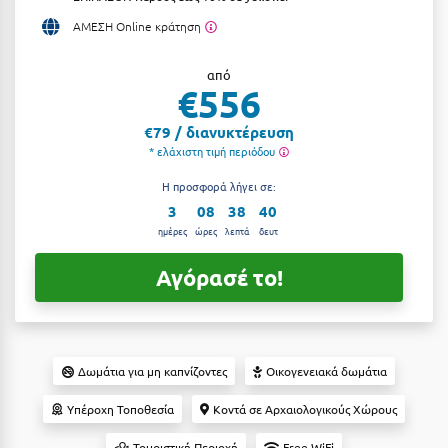
Αργολίδα
ΑΜΕΣΗ Online κράτηση
Ξενοδοχεία 3 Αστέρων
Αριδαία
Ξενοδοχεία 4 Αστέρων
από
€556
Αρκαδία
Ξενοδοχεία 5 Αστέρων
€79 / διανυκτέρευση
Αρκίτσα
Βίλες
* ελάχιστη τιμή περιόδου
Αρτέμιδα
Κρουαζιέρες
Η προσφορά λήγει σε:
3
08
38
39
Αρχαία Ολυμπία
Ενοικιαζόμενα Δωμάτια
ημέρες
ώρες
λεπτά
δευτ
Αστυπάλαια
Διαμερίσματα
Αγόρασέ το!
Αττική
Studios
Αχαΐα
Boutique Hotels
Δωμάτια για μη καπνίζοντες
Οικογενειακά δωμάτια
Ξενώνες
Β
Υπέροχη Τοποθεσία
Κοντά σε Αρχαιολογικούς Χώρους
Camping
Βansko
Τουριστική Περιοχή
Free WiFi