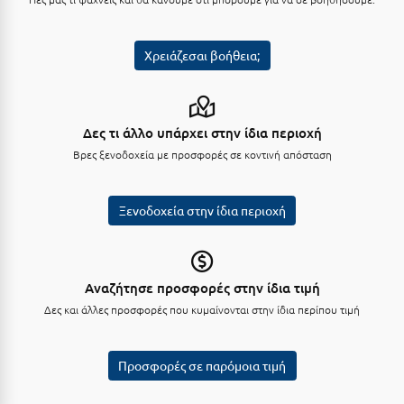
Κύμη Ευβοίας
Κυπαρισσία
Χρειάζεσαι βοήθεια;
Κύπρος
Κως
Δες τι άλλο υπάρχει στην ίδια περιοχή
Βρες ξενοδοχεία με προσφορές σε κοντινή απόσταση
Λ
Λαγκάδια
Ξενοδοχεία στην ίδια περιοχή
Λακόπετρα Αχαΐας
Λακωνία
Αναζήτησε προσφορές στην ίδια τιμή
Λασίθι
Δες και άλλες προσφορές που κυμαίνονται στην ίδια περίπου τιμή
Λεπτοκαρυά
Προσφορές σε παρόμοια τιμή
Λέσβος