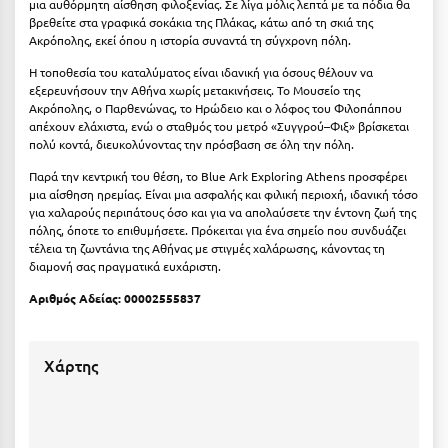
Καρδίτσα
μια αυθόρμητη αίσθηση φιλοξενίας. Σε λίγα μόλις λεπτά με τα πόδια θα
βρεθείτε στα γραφικά σοκάκια της Πλάκας, κάτω από τη σκιά της
Κάρπαθος
Ακρόπολης, εκεί όπου η ιστορία συναντά τη σύγχρονη πόλη.
Η τοποθεσία του καταλύματος είναι ιδανική για όσους θέλουν να
Καρπενήσι
εξερευνήσουν την Αθήνα χωρίς μετακινήσεις. Το Μουσείο της
Ακρόπολης, ο Παρθενώνας, το Ηρώδειο και ο λόφος του Φιλοπάππου
Κάρυστος
απέχουν ελάχιστα, ενώ ο σταθμός του μετρό «Συγγρού–Φιξ» βρίσκεται
πολύ κοντά, διευκολύνοντας την πρόσβαση σε όλη την πόλη.
Κάσος
Παρά την κεντρική του θέση, το Blue Ark Exploring Athens προσφέρει
Κασσάνδρα
μια αίσθηση ηρεμίας. Είναι μια ασφαλής και φιλική περιοχή, ιδανική τόσο
για χαλαρούς περιπάτους όσο και για να απολαύσετε την έντονη ζωή της
Καστοριά
πόλης, όποτε το επιθυμήσετε. Πρόκειται για ένα σημείο που συνδυάζει
τέλεια τη ζωντάνια της Αθήνας με στιγμές χαλάρωσης, κάνοντας τη
διαμονή σας πραγματικά ευχάριστη.
Κατερίνη
Αριθμός Αδείας: 00002555837
Κέα - Τζιά
Κερατέα
Χάρτης
Κέρκυρα
Κεφαλονιά