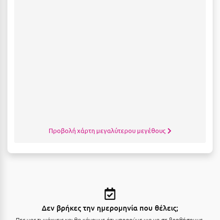
Κοζάνη
Κοκκώνι Κορινθίας
Κομοτηνή
Κόνιτσα
Κόρινθος
Κορώνη
Κουρούτα Ηλείας
Προβολή χάρτη μεγαλύτερου μεγέθους
Κουφονήσια
Κρήτη
Κρουαζιέρες
Κύθηρα
Δεν βρήκες την ημερομηνία που θέλεις;
Κυλλήνη
Πες μας τι ψάχνεις και θα κάνουμε ότι μπορούμε για να σε βοηθήσουμε.