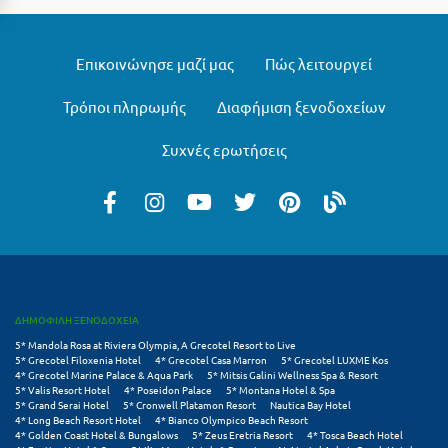
Λευκάδα
Λήμνος
Επικοινώνησε μαζί μας
Πώς λειτουργεί
Λίμνη Πλαστήρα
Τρόποι πληρωμής
Διαφήμιση ξενοδοχείων
Λιτόχωρο
Συχνές ερωτήσεις
Λουτρά Πόζαρ
Λουτρά Υπάτης
Λουτράκι
Λούτσα
Μ
ΔΗΜΟΦΙΛΗ ΞΕΝΟΔΟΧΕΙΑ
5* Mandola Rosa at Riviera Olympia, A Grecotel Resort to Live
5* Grecotel Filoxenia Hotel
4* Grecotel Casa Marron
5* Grecotel LUXME Kos
Μάνη
4* Grecotel Marine Palace & Aqua Park
5* Mitsis Galini Wellness Spa & Resort
5* Valis Resort Hotel
4* Poseidon Palace
5* Montana Hotel & Spa
Μαραθώνας Αττικής
5* Grand Serai Hotel
5* Cronwell Platamon Resort
Nautica Bay Hotel
4* Long Beach Resort Hotel
4* Bianco Olympico Beach Resort
4* Golden Coast Hotel & Bungalows
5* Zeus Eretria Resort
4* Tosca Beach Hotel
Μαρώνεια