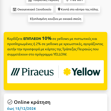
Suites
Βόλος
Οικογενειακό Ξενοδοχείο
Κοντά στο κέντρο της πόλης
Βραχάτι Κορινθίας
Εξοπλισμένη κουζίνα με οικιακά σκεύη
Βυτίνα
Δες όλες τις προσφορές
Γ
Δες όλα τα πακέτα διακοπών
10%
Κερδίζετε
ΕΠΙΠΛΕΟΝ
σε yellows με πιστωτικές και
προπληρωμένες ή 2% σε yellows με χρεωστικές, αγοράζοντας
Γαλαξiδι
αυτήν την προσφορά με κάρτες της Τράπεζας Πειραιώς που
Γλυφάδα
συμμετέχουν στο πρόγραμμα YELLOW.
Γρεβενά
Γύθειο
Δ
Δελφοί
Online κράτηση
Διακοπτό
έως 15/12/2026