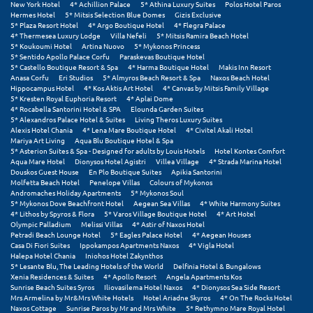
New York Hotel
4* Achillion Palace
5* Athina Luxury Suites
Polos Hotel Paros
Hermes Hotel
5* Mitsis Selection Blue Domes
Gizis Exclusive
5* Plaza Resort Hotel
4* Argo Boutique Hotel
4* Flegra Palace
Ξυλόκαστρο
4* Thermesea Luxury Lodge
Villa Nefeli
5* Mitsis Ramira Beach Hotel
5* Koukoumi Hotel
Artina Nuovo
5* Mykonos Princess
5* Sentido Apollo Palace Corfu
Paraskevas Boutique Hotel
Ο
5* Castello Boutique Resort & Spa
4* Harma Boutique Hotel
Makis Inn Resort
Anasa Corfu
Eri Studios
5* Almyros Beach Resort & Spa
Naxos Beach Hotel
Hippocampus Hotel
4* Kos Aktis Art Hotel
4* Canvas by Mitsis Family Village
Ορεινή Αρκαδία
5* Kresten Royal Euphoria Resort
4* Aplai Dome
4* Rocabella Santorini Hotel & SPA
Elounda Garden Suites
Ορεινή Ναυπακτία
5* Alexandros Palace Hotel & Suites
Living Theros Luxury Suites
Alexis Hotel Chania
4* Lena Mare Boutique Hotel
4* Civitel Akali Hotel
Mariya Art Living
Aqua Blu Boutique Hotel & Spa
Π
5* Asterion Suites & Spa - Designed for adults by Louis Hotels
Hotel Kontes Comfort
Aqua Mare Hotel
Dionysos Hotel Agistri
Villea Village
4* Strada Marina Hotel
Douskos Guest House
En Plo Boutique Suites
Apikia Santorini
Πάλαιρος
Molfetta Beach Hotel
Penelope Villas
Colours of Mykonos
Andromaches Holiday Apartments
5* Mykonos Soul
5* Mykonos Dove Beachfront Hotel
Aegean Sea Villas
4* White Harmony Suites
Παξοί
4* Lithos by Spyros & Flora
5* Varos Village Boutique Hotel
4* Art Hotel
Olympic Palladium
Melissi Villas
4* Astir of Naxos Hotel
Παραλία Κατερίνης
Petradi Beach Lounge Hotel
5* Eagles Palace Hotel
4* Aegean Houses
Casa Di Fiori Suites
Ippokampos Apartments Naxos
4* Vigla Hotel
Halepa Hotel Chania
Iniohos Hotel Zakynthos
Παραλία Λιτοχώρου
5* Lesante Blu, The Leading Hotels of the World
Delfinia Hotel & Bungalows
Xenia Residences & Suites
4* Apollo Resort
Angela Apartments Kos
Παράλιο Άστρος
Sunrise Beach Suites Syros
Iliovasilema Hotel Naxos
4* Dionysos Sea Side Resort
Mrs Armelina by Mr&Mrs White Hotels
Hotel Ariadne Skyros
4* On The Rocks Hotel
Naxos Cottage
Sunrise Paros by Mr and Mrs White
5* Rethymno Mare Royal Hotel