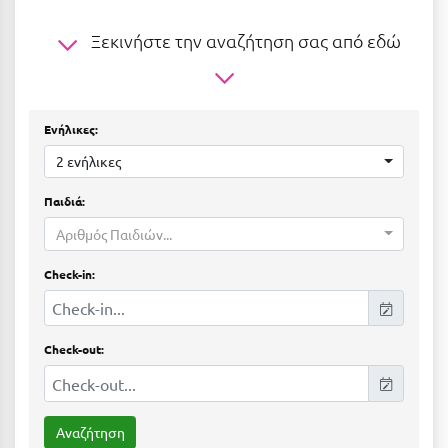
Ε
Ξεκινήστε την αναζήτηση σας από εδώ
Ελάτη Αρκαδίας
Ελληνικό Αρκαδίας
Ελούντα Κρήτης
Ενήλικες:
2 ενήλικες
Ερέτρια
Παιδιά:
Ερμιόνη
Αριθμός Παιδιών...
Εύβοια
Check-in:
Ευρυτανία
Ζ
Check-out:
Ζαγοροχώρια
Ζάκυνθος