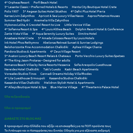
Πάργα
4* Orpheas Resort
Porfi Beach Hotel
5* Lesante Classic – Preferred Hotels & Resorts
Menta City Boutique Hotel Crete
Polis 1907
5* Aegean Suites Hotel Skiathos
4* Dafni Plus Hotel Pieria
Παρνασσός
Karras Livin Zakynthos
Apricot & Sea Luxury Villas Naxos
Aspros Potamos Houses
Summer Bed Nydri
Anemelia Villa Zakynthos
Πάρος
Mykonos Lolita, A Grecotel Resort to Live
Little Venice Villas
4* Sofianna Resort & Spa
4* Louis Althea Beach
Dolphin Resort Hotel & Conference
Zante Vista Villas
4* Aqua Serenity Luxury Suites
Dimitra Hotel
Πάτμος
Anastasia Hotel Crete
5* Amada Colossos Resort by Louis Hotels
Ink Hotel Phos Rethymno
Abelonas Retreat Sunset & Sunrise Lodgings
Πάτρα
Belohorizonte Fine Accommodation Chalkidiki
Aphea Village Chania
Pandora Studios & Apartments
4* Zeus Village Resort
5* Avaton Luxury Beach Resort Relais & Chateaux
Porto Vecchio Luxury Suites Spetses
Παύλιανη
4* The King Jason Protaras – Designed for adults
Romanos Beach Villas by Xenia Resorts Messenia
Sofia Areopolis Guesthouse
Πειραιάς
Nereides Hotel Chalkidiki
Taki's Guests
Kastri Beach Apartments
Voreades Studios Tinos
Gennadi Dreams Holiday Villa Rhodes
4* Lila Guesthouse Ermoupoli
Kassandra Studios Chalkidiki
Πελοπόννησος
Kassandra Villas Chalkidiki
Melidron Stylish Hotel & Apartments
4* Alleys Boutique Hotel & Spa
Blue Marine Village
4* Theartemis Palace Hotel
Πήλιο
Όλα τα ξενοδοχεία
Πιερία
Όλοι οι προορισμοί
Πλαταμώνας
ΔΙΑΒΑΣΤΕ ΣΤΟ BLOG ΜΑΣ
Πλύτρα Λακωνίας
8 προορισμοί στην Ελλάδα που αξίζει να επισκεφθείς για τα ΠΟΠ προϊόντα τους
Το Λιτόχωρο και οι Καταρράκτες του Ενιπέα: Οδηγός για μια αξέχαστη εκδρομή