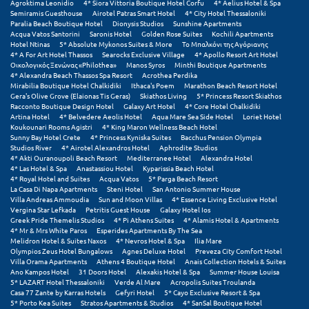
Agroktima Leonidio
4* Siora Vittoria Boutique Hotel Corfu
4* Aelius Hotel & Spa
Semiramis Guesthouse
Airotel Patras Smart Hotel
4* City Hotel Thessaloniki
Paralia Beach Boutique Hotel
Dionysis Studios
Sunshine Apartments
Μυστράς
Acqua Vatos Santorini
Saronis Hotel
Golden Rose Suites
Kochili Apartments
Hotel Ntinas
5* Absolute Mykonos Suites & More
Το Μπαλκόνι της Αγόριανης
Μυτιλήνη
4* A For Art Hotel Thassos
Searocks Exclusive Village
4* Apollo Resort Art Hotel
Οικολογικός Ξενώνας «Philothea»
Manos Syros
Minthi Boutique Apartments
4* Alexandra Beach Thassos Spa Resort
Acrothea Perdika
Ν
Mirabilia Boutique Hotel Chalkidiki
Ithaca's Poem
Marathon Beach Resort Hotel
Gera's Olive Grove (Elaionas Tis Geras)
Skiathos Living
5* Princess Resort Skiathos
Racconto Boutique Design Hotel
Galaxy Art Hotel
4* Core Hotel Chalkidiki
Νάξος
Artina Hotel
4* Belvedere Aeolis Hotel
Aqua Mare Sea Side Hotel
Loriet Hotel
Koukounari Rooms Agistri
4* King Maron Wellness Beach Hotel
Sunny Bay Hotel Crete
4* Princess Kyniska Suites
Bacchus Pension Olympia
Νάουσα
Studios River
4* Airotel Alexandros Hotel
Aphrodite Studios
4* Akti Ouranoupoli Beach Resort
Mediterranee Hotel
Alexandra Hotel
Ναυπακτία
4* Las Hotel & Spa
Anastassiou Hotel
Kyparissia Beach Hotel
4* Royal Hotel and Suites
Acqua Vatos
5* Parga Beach Resort
La Casa Di Napa Apartments
Steni Hotel
San Antonio Summer House
Ναύπλιο
Villa Andreas Ammoudia
Sun and Moon Villas
4* Essence Living Exclusive Hotel
Vergina Star Lefkada
Petritis Guest House
Galaxy Hotel Ios
Νέα Μάκρη
Greek Pride Themelis Studios
4* Pi Athens Suites
4* Alamis Hotel & Apartments
4* Mr & Mrs White Paros
Esperides Apartments By The Sea
Melidron Hotel & Suites Naxos
4* Nevros Hotel & Spa
Ilia Mare
Νέα Στύρα Εύβοιας
Olympios Zeus Hotel Bungalows
Agnes Deluxe Hotel
Preveza City Comfort Hotel
Villa Orama Apartments
Athens 4 Boutique Hotel
Anais Collection Hotels & Suites
Νέοι Πόροι Πιερίας
Ano Kampos Hotel
31 Doors Hotel
Alexakis Hotel & Spa
Summer House Louisa
5* LAZART Hotel Thessaloniki
Verde Al Mare
Acropolis Suites Troulanda
Casa 77 Zante by Karras Hotels
Gefyri Hotel
5* Cayo Exclusive Resort & Spa
5* Porto Kea Suites
Stratos Apartments & Studios
4* SanSal Boutique Hotel
Ξ