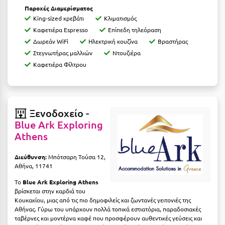
Ιωάννινα
Παροχές Διαμερίσματος
King-sized κρεβάτι
Κλιματισμός
Καφετιέρα Espresso
Eπίπεδη τηλεόραση
Κ
Δωρεάν WiFi
Ηλεκτρική κουζίνα
Βραστήρας
Στεγνωτήρας μαλλιών
Ντουζιέρα
Καβάλα
Καφετιέρα Φίλτρου
Καλάβρυτα
Καλαμάτα
Ξενοδοχείο -
Κάλαμος
Blue Ark Exploring
Καλαμπάκα
Athens
Κάλυμνος
Διεύθυνση:
Μπότσαρη Τούσα 12,
Αθήνα, 11741
Καμένα Βούρλα
Το
Blue Ark Exploring Athens
Καρδάμαινα
βρίσκεται στην καρδιά του
Κουκακίου, μιας από τις πιο δημοφιλείς και ζωντανές γειτονιές της
Καρδαμύλη
Αθήνας. Γύρω του υπάρχουν πολλά τοπικά εστιατόρια, παραδοσιακές
ταβέρνες και μοντέρνα καφέ που προσφέρουν αυθεντικές γεύσεις και