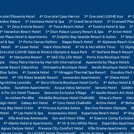
ecotel Filoxenia Hotel
4* Grecotel Casa Marron
5* Grecotel LUXME Kos
4* 
eidon Palace
5* Montana Hotel & Spa
5* Grand Serai Hotel
5* Cronwell Pla
ws
5* Zeus Eretria Resort
4* Tosca Beach Hotel
4* Exotica Hotel & Spa
5*
4* Maranton Beach Hotel
5* Dion Palace Luxury Resort & Spa
4* Arion Hotel
nte Plaza Hotel & Apartments
4* Dolphin Bay Seaside Resort & Suites
5* Selyr
tel & Spa
5* Porto Carras Meliton
Siagas Beach Hotel
4* Alykanas Beach Gr
 Hotel
4* Lesse Hotel
Mare Vista Hotel
4* Mr & Mrs White Tinos
12 Olym
 Grecotel LUXME Oasis at Riviera Olympia & Aqua Park
4* Stefania Beach Resort
tel
4* Marpunta Resort
4* SAZ City Life Hotel
Porto Evia Boutique Hotel
pia
Moxy Patra Marina by Marriott International
Apanemia by Flegra Hotels
rande Resort Zakynthos
Oniropetra Boutique Hotel
Aeolis Boutique Hotel Na
Blue Suites
4* Cezaria Hotel
5* Miraggio Thermal Spa Resort
Douskos Port
Hotel
4* 100 Rizes Seaside Resort
Leonardos Apartments
4* Diana Hotel
Agroktima Leonidio
4* Siora Vittoria Boutique Hotel Corfu
4* Aelius Hotel & 
tudios
Sunshine Apartments
Acqua Vatos Santorini
Saronis Hotel
Golden 
 A For Art Hotel Thassos
Searocks Exclusive Village
4* Apollo Resort Art Hote
t
Acrothea Perdika
Mirabilia Boutique Hotel Chalkidiki
Ithaca's Poem
Mara
sign Hotel
Galaxy Art Hotel
4* Core Hotel Chalkidiki
Artina Hotel
4* Belv
nny Bay Hotel Crete
4* Princess Kyniska Suites
Bacchus Pension Olympia
S
Hotel
4* Las Hotel & Spa
Anastassiou Hotel
Kyparissia Beach Hotel
4* Roy
se
Villa Andreas Ammoudia
Sun and Moon Villas
4* Essence Living Exclusive
4* Alamis Hotel & Apartments
4* Mr & Mrs White Paros
Esperides Apartmen
Agnes Deluxe Hotel
Preveza City Comfort Hotel
Villa Orama Apartments
A
House Louisa
5* LAZART Hotel Thessaloniki
Verde Al Mare
Acropolis Suite