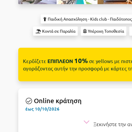
Παιδική Απασχόληση - Kids club - Παιδότοπος
Κοντά σε Παραλία
Υπέροχη Τοποθεσία
10%
Κερδίζετε
σε yellows με πισ
ΕΠΙΠΛΕΟΝ
αγοράζοντας αυτήν την προσφορά με κάρτες τ
Online κράτηση
έως 10/10/2026
Ξεκινήστε την 