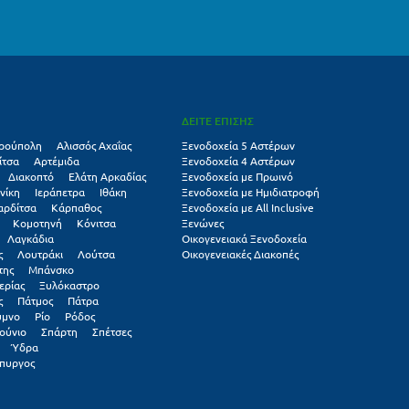
ΔΕΙΤΕ ΕΠΙΣΗΣ
ρούπολη
Αλισσός Αχαΐας
Ξενοδοχεία 5 Αστέρων
ίτσα
Αρτέμιδα
Ξενοδοχεία 4 Αστέρων
Διακοπτό
Ελάτη Αρκαδίας
Ξενοδοχεία με Πρωινό
νίκη
Ιεράπετρα
Ιθάκη
Ξενοδοχεία με Ημιδιατροφή
αρδίτσα
Κάρπαθος
Ξενοδοχεία με All Inclusive
Κομοτηνή
Κόνιτσα
Ξενώνες
Λαγκάδια
Οικογενειακά Ξενοδοχεία
ς
Λουτράκι
Λούτσα
Οικογενειακές Διακοπές
της
Μπάνσκο
ερίας
Ξυλόκαστρο
ς
Πάτμος
Πάτρα
υμνο
Ρίο
Ρόδος
ούνιο
Σπάρτη
Σπέτσες
Ύδρα
πυργος