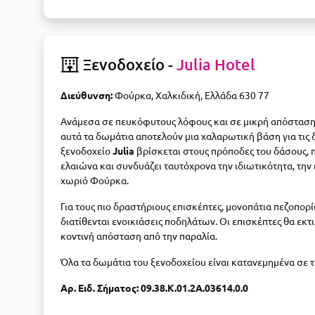
Ξενοδοχείο -
Julia Hotel
Διεύθυνση:
Φούρκα, Χαλκιδική, Ελλάδα 630 77
Ανάμεσα σε πευκόφυτους λόφους και σε μικρή απόσταση μ
αυτά τα δωμάτια αποτελούν μια χαλαρωτική βάση για τις 
ξενοδοχείο
Julia
βρίσκεται στους πρόποδες του δάσους, 
ελαιώνα και συνδυάζει ταυτόχρονα την ιδιωτικότητα, την 
χωριό Φούρκα.
Για τους πιο δραστήριους επισκέπτες, μονοπάτια πεζοπορί
διατίθενται ενοικιάσεις ποδηλάτων. Οι επισκέπτες θα εκ
κοντινή απόσταση από την παραλία.
Όλα τα δωμάτια του ξενοδοχείου είναι κατανεμημένα σε 
Αρ. Ειδ. Σήματος: 09.38.Κ.01.2Α.03614.0.0