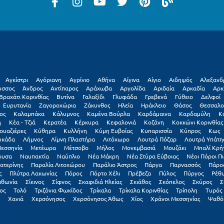
Αγκίστρι
Αγόριανη
Αγρίνιο
Αθήνα
Αίγινα
Αίγιο
Αιδηψός
Αλεξανδ
υσσος
Άνδρος
Αντίπαρος
Αράχωβα
Αργολίδα
Αριδαία
Αρκαδία
Αρκ
Βραχάτι Κορινθίας
Βυτίνα
Γαλαξiδι
Γλυφάδα
Γρεβενά
Γύθειο
Δελφοί
Ευρυτανία
Ζαγοροχώρια
Ζάκυνθος
Ηλεία
Ηράκλειο
Θάσος
Θεσσαλο
ος
Καλαμπάκα
Κάλυμνος
Καμένα Βούρλα
Καρδάμαινα
Καρδαμύλη
Κ
η
Κέα - Τζιά
Κερατέα
Κέρκυρα
Κεφαλονιά
Κοζάνη
Κοκκώνι Κορινθίας
ουαζιέρες
Κύθηρα
Κυλλήνη
Κύμη Ευβοίας
Κυπαρισσία
Κύπρος
Κως
υκάδα
Λήμνος
Λίμνη Πλαστήρα
Λιτόχωρο
Λουτρά Πόζαρ
Λουτρά Υπάτη
εσσηνία
Μετέωρα
Μέτσοβο
Μήλος
Μονεμβασιά
Μουζάκι
Μπαλί Κρή
ουσα
Ναυπακτία
Ναύπλιο
Νέα Μάκρη
Νέα Στύρα Εύβοιας
Νέοι Πόροι Πι
ατερίνης
Παραλία Λιτοχώρου
Παράλιο Άστρος
Πάργα
Παρνασσός
Πάρο
ς
Πλύτρα Λακωνίας
Πόρος
Πόρτο Χέλι
Πρέβεζα
Πύλος
Πύργος
Ρέθ
ιθωνία
Σίκινος
Σίφνος
Σκαφιδιά Ηλείας
Σκιάθος
Σκόπελος
Σκύρος
Σ
ος
Τολό
Τριζόνια Φωκίδος
Τρίκαλα
Τρίκαλα Κορινθίας
Τρίπολη
Τυρός
Χανιά
Χερσόνησος
Χερσόνησος Άθως
Χίος
Χράνοι Μεσσηνίας
Ψαθό