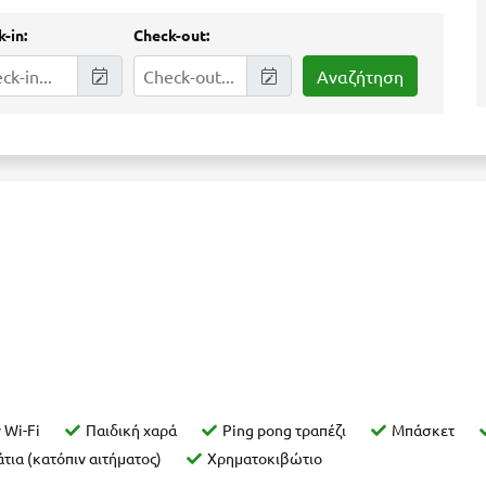
-in:
Check-out:
 Wi-Fi
Παιδική χαρά
Ping pong τραπέζι
Μπάσκετ
τια (κατόπιν αιτήματος)
Χρηματοκιβώτιο