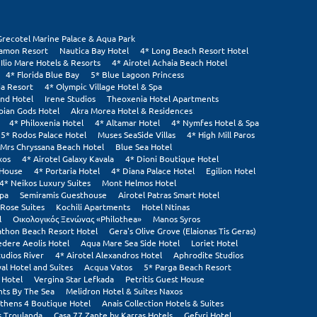
Grecotel Marine Palace & Aqua Park
tamon Resort
Nautica Bay Hotel
4* Long Beach Resort Hotel
 Ilio Mare Hotels & Resorts
4* Airotel Achaia Beach Hotel
4* Florida Blue Bay
5* Blue Lagoon Princess
ia Resort
4* Olympic Village Hotel & Spa
and Hotel
Irene Studios
Theoxenia Hotel Apartments
pian Gods Hotel
Akra Morea Hotel & Residences
4* Philoxenia Hotel
4* Altamar Hotel
4* Nymfes Hotel & Spa
5* Rodos Palace Hotel
Muses SeaSide Villas
4* High Mill Paros
Mrs Chryssana Beach Hotel
Blue Sea Hotel
xos
4* Airotel Galaxy Kavala
4* Dioni Boutique Hotel
 House
4* Portaria Hotel
4* Diana Palace Hotel
Egilion Hotel
4* Neikos Luxury Suites
Mont Helmos Hotel
Spa
Semiramis Guesthouse
Airotel Patras Smart Hotel
Rose Suites
Kochili Apartments
Hotel Ntinas
l
Οικολογικός Ξενώνας «Philothea»
Manos Syros
thon Beach Resort Hotel
Gera's Olive Grove (Elaionas Tis Geras)
edere Aeolis Hotel
Aqua Mare Sea Side Hotel
Loriet Hotel
tudios River
4* Airotel Alexandros Hotel
Aphrodite Studios
al Hotel and Suites
Acqua Vatos
5* Parga Beach Resort
 Hotel
Vergina Star Lefkada
Petritis Guest House
ts By The Sea
Melidron Hotel & Suites Naxos
thens 4 Boutique Hotel
Anais Collection Hotels & Suites
s Troulanda
Casa 77 Zante by Karras Hotels
Gefyri Hotel