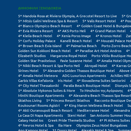
ΔΗΜΟΦΙΛΗ ΞΕΝΟΔΟΧΕΙΑ
5* Mandola Rosa at Riviera Olympia, A Grecotel Resort to Live
5* Gr
5* Mitsis Galini Wellness Spa & Resort
5* Valis Resort Hotel
4* Pos
4* Bianco Olympico Beach Resort
4* Golden Coast Hotel & Bungalo
4* Evia Riviera Resort
4* AKS Porto Heli
4* Grand Platon Hotel
4* Klelia Beach Hotel
4* Xenia Poros Image
4* Kronos Hotel
Za
5* Corfu Holiday Palace
Kanelli Beach Hotel
4* Mouzaki Palace Ho
4* Brown Beach Evia Island
4* Palmariva Beach
Porto Zorro Beach
Golden Sun Kokkoni Beach Hotel
4* Paradise Art Hotel Andros
4*
Elizabeth Studios
Margarona Royal Hotel
Porto Vitilo Boutique Ho
Golden Star Praxitelous
Favie Suzanne Hotel
4* Amalia Hotel Olym
5* Nikki Beach Resort & Spa Porto Heli
Akroyali Hotel
4* Karras G
Sirines Hotel
5* Alexandra Golden Thassos Boutique Hotel
Above 
4* Amalia Hotel Meteora
ADG Luxurious Apartments
Achilles Hill 
Garbis Villas Kefalonia
Iris Hotel
4* Iliovasilema Suites Santorini
4* City Hotel Thessaloniki
Paralia Beach Boutique Hotel
Dionysis S
5* Absolute Mykonos Suites & More
Το Μπαλκόνι της Αγόριανης
4*
Minthi Boutique Apartments
4* Alexandra Beach Thassos Spa Resor
Skiathos Living
5* Princess Resort Skiathos
Racconto Boutique De
Koukounari Rooms Agistri
4* King Maron Wellness Beach Hotel
Su
4* Akti Ouranoupoli Beach Resort
Mediterranee Hotel
Alexandra 
La Casa Di Napa Apartments
Steni Hotel
San Antonio Summer Hou
Galaxy Hotel Ios
Greek Pride Themelis Studios
4* Pi Athens Suites
4* Nevros Hotel & Spa
Ilia Mare
Olympios Zeus Hotel Bungalows
Ano Kampos Hotel
31 Doors Hotel
Alexakis Hotel & Spa
Summer 