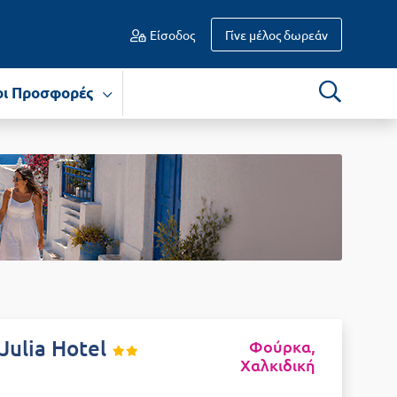
Είσοδος
Γίνε μέλος δωρεάν
οι Προσφορές
Julia Hotel
Φούρκα,
Χαλκιδική