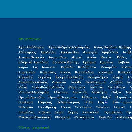
ΠΡΟΟΡΙΣΜΟΙ
Άγιοι Θεόδωροι
Άγιος Ανδρέας Μεσσηνίας
Άγιος Νικόλαος Κρήτης
Αλόννησος
Αμαλιάδα
Αμάρυνθος
Αμοργός
Αμφίκλεια
Ανάβ
Αρχαία Ολυμπία
Αστυπάλαια
Αττική
Αχαΐα
Βansko
Βόλος
Ελληνικό Αρκαδίας
Ελούντα Κρήτης
Ερέτρια
Ερμιόνη
Εύβοια
Ικαρία
Ίος
Ιωάννινα
Καβάλα
Καλάβρυτα
Καλαμάτα
Κάλαμ
Καρπενήσι
Κάρυστος
Κάσος
Κασσάνδρα
Καστοριά
Κατερίν
Κόρινθος
Κορώνη
Κουρούτα Ηλείας
Κουφονήσια
Κρήτη
Κρ
Λακόπετρα Αχαΐας
Λακωνία
Λασίθι
Λεπτοκαρυά
Λέσβος
Λε
Μάνη
Μαραθώνας Αττικής
Μαρώνεια
Μεθώνη
Μεσολόγγι
Μ
Μπούκα Μεσσηνίας
Μύκονος
Μυστράς
Μυτιλήνη
Νάξος
Νά
Ορεινή Αρκαδία
Ορεινή Ναυπακτία
Πάλαιρος
Παξοί
Παραλία Κ
Παύλιανη
Πειραιάς
Πελοπόννησος
Πήλιο
Πιερία
Πλαταμώνα
Σαλαμίνα
Σαμοθράκη
Σάμος
Σαντορίνη
Σέριφος
Σέρρες
Σ
Σποράδες
Σύβοτα
Σύμη
Σύρος
Σχοινούσα
Τζουμέρκα
Τήν
Φιλιατρά Μεσσηνίας
Φλώρινα
Φοινικούντα
Χαλκίδα
Χαλκιδική
Όλοι οι προορισμοί