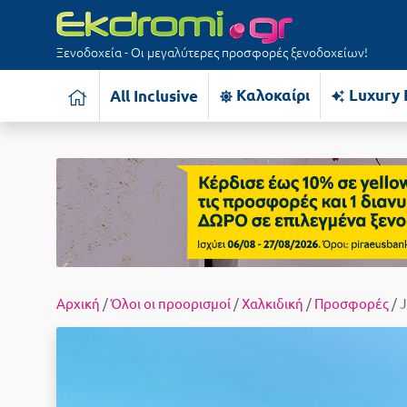
Ξενοδοχεία - Οι μεγαλύτερες προσφορές ξενοδοχείων!
Καλοκαίρι
Luxury 
All Inclusive
Αρχική
/
Όλοι οι προορισμοί
/
Χαλκιδική
/
Προσφορές
/ J