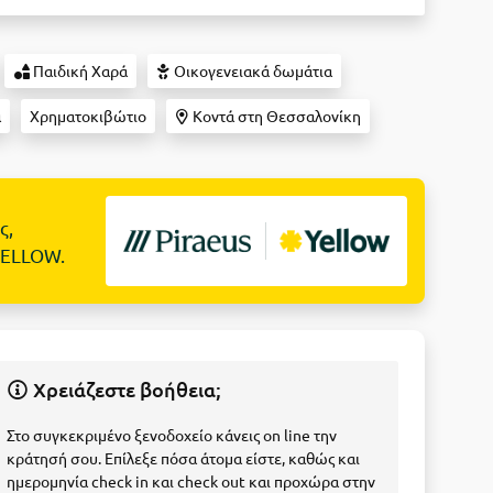
Παιδική Χαρά
Οικογενειακά δωμάτια
α
Χρηματοκιβώτιο
Κοντά στη Θεσσαλονίκη
ς,
YELLOW.
Χρειάζεστε βοήθεια;
Στο συγκεκριμένο ξενοδοχείο κάνεις on line την
κράτησή σου. Επίλεξε πόσα άτομα είστε, καθώς και
ημερομηνία check in και check out και προχώρα στην