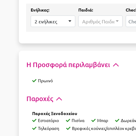
Ενήλικες:
Παιδιά:
Check
2 ενήλικες
Αριθμός Παιδιών...
Η Προσφορά περιλαμβάνει
Πρωινό
Παροχές
Παροχές Ξενοδοχείου
Εστιατόριο
Πισίνα
Μπαρ
Δωρεάν
Τηλεόραση
Βρεφικές κούνιες/επιπλέον κρεβά