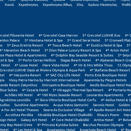
Χανιά
Χερσόνησος
Χερσόνησος Άθως
Χίος
Χράνοι Μεσσηνίας
Ψαθό
ecotel Filoxenia Hotel
4* Grecotel Casa Marron
5* Grecotel LUXME Kos
4* 
eidon Palace
5* Montana Hotel & Spa
5* Grand Serai Hotel
5* Cronwell Pla
ws
5* Zeus Eretria Resort
4* Tosca Beach Hotel
4* Exotica Hotel & Spa
5*
4* Maranton Beach Hotel
5* Dion Palace Luxury Resort & Spa
4* Arion Hotel
nte Plaza Hotel & Apartments
4* Dolphin Bay Seaside Resort & Suites
5* Selyr
tel & Spa
5* Porto Carras Meliton
Siagas Beach Hotel
4* Alykanas Beach Gr
 Hotel
4* Lesse Hotel
Mare Vista Hotel
4* Mr & Mrs White Tinos
12 Olym
 Grecotel LUXME Oasis at Riviera Olympia & Aqua Park
4* Stefania Beach Resort
tel
4* Marpunta Resort
4* SAZ City Life Hotel
Porto Evia Boutique Hotel
pia
Moxy Patra Marina by Marriott International
Apanemia by Flegra Hotels
rande Resort Zakynthos
Oniropetra Boutique Hotel
Aeolis Boutique Hotel Na
Blue Suites
4* Cezaria Hotel
5* Miraggio Thermal Spa Resort
4* Portaria Ho
Achilles Hill Hotel
4* 100 Rizes Seaside Resort
Leonardos Apartments
4
Agroktima Leonidio
4* Siora Vittoria Boutique Hotel Corfu
4* Aelius Hotel & 
tudios
Sunshine Apartments
Acqua Vatos Santorini
Saronis Hotel
Golden 
 A For Art Hotel Thassos
Searocks Exclusive Village
4* Apollo Resort Art Hote
t
Acrothea Perdika
Mirabilia Boutique Hotel Chalkidiki
Ithaca's Poem
Mara
sign Hotel
Galaxy Art Hotel
4* Core Hotel Chalkidiki
Artina Hotel
4* Belv
nny Bay Hotel Crete
4* Princess Kyniska Suites
Bacchus Pension Olympia
S
Hotel
4* Las Hotel & Spa
Anastassiou Hotel
Kyparissia Beach Hotel
4* Roy