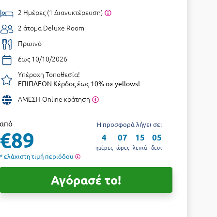
2 Ημέρες (1 Διανυκτέρευση)
2 άτομα
Deluxe Room
Πρωινό
έως 10/10/2026
Υπέροχη Τοποθεσία!
ΕΠΙΠΛΕΟΝ Κέρδος έως 10% σε yellows!
ΑΜΕΣΗ Online κράτηση
από
Η προσφορά λήγει σε:
€89
4
07
15
04
ημέρες
ώρες
λεπτά
δευτ
* ελάχιστη τιμή περιόδου
Αγόρασέ το!