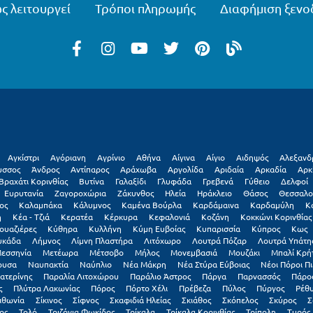
ς λειτουργεί
Τρόποι πληρωμής
Διαφήμιση ξενο
Αγκίστρι
Αγόριανη
Αγρίνιο
Αθήνα
Αίγινα
Αίγιο
Αιδηψός
Αλεξανδ
υσσος
Άνδρος
Αντίπαρος
Αράχωβα
Αργολίδα
Αριδαία
Αρκαδία
Αρκ
Βραχάτι Κορινθίας
Βυτίνα
Γαλαξiδι
Γλυφάδα
Γρεβενά
Γύθειο
Δελφοί
Ευρυτανία
Ζαγοροχώρια
Ζάκυνθος
Ηλεία
Ηράκλειο
Θάσος
Θεσσαλο
ος
Καλαμπάκα
Κάλυμνος
Καμένα Βούρλα
Καρδάμαινα
Καρδαμύλη
Κ
η
Κέα - Τζιά
Κερατέα
Κέρκυρα
Κεφαλονιά
Κοζάνη
Κοκκώνι Κορινθίας
ουαζιέρες
Κύθηρα
Κυλλήνη
Κύμη Ευβοίας
Κυπαρισσία
Κύπρος
Κως
υκάδα
Λήμνος
Λίμνη Πλαστήρα
Λιτόχωρο
Λουτρά Πόζαρ
Λουτρά Υπάτη
εσσηνία
Μετέωρα
Μέτσοβο
Μήλος
Μονεμβασιά
Μουζάκι
Μπαλί Κρή
ουσα
Ναυπακτία
Ναύπλιο
Νέα Μάκρη
Νέα Στύρα Εύβοιας
Νέοι Πόροι Πι
ατερίνης
Παραλία Λιτοχώρου
Παράλιο Άστρος
Πάργα
Παρνασσός
Πάρο
ς
Πλύτρα Λακωνίας
Πόρος
Πόρτο Χέλι
Πρέβεζα
Πύλος
Πύργος
Ρέθ
ιθωνία
Σίκινος
Σίφνος
Σκαφιδιά Ηλείας
Σκιάθος
Σκόπελος
Σκύρος
Σ
ος
Τολό
Τριζόνια Φωκίδος
Τρίκαλα
Τρίκαλα Κορινθίας
Τρίπολη
Τυρός