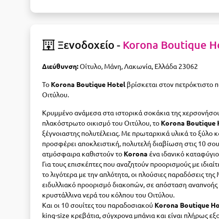
Ξενοδοχείο -
Korona Boutique H
Διεύθυνση:
Οίτυλο, Μάνη, Λακωνία, Ελλάδα 23062
Το
Korona Boutique Hotel
βρίσκεται στον πετρόκτιστο 
Οιτύλου.
Κρυμμένο ανάμεσα στα ιστορικά σοκάκια της χερσονήσου
πλακόστρωτο οικισμό του Οιτύλου, το
Korona Boutique 
ξέγνοιαστης πολυτέλειας. Με πρωταρχικά υλικά το ξύλο κα
προσφέρει αποκλειστική, πολυτελή διαβίωση στις 10 σουί
ατμόσφαιρα καθιστούν το
Korona
ένα ιδανικό καταφύγι
Για τους επισκέπτες που αναζητούν προορισμούς με ιδιαί
το λιγότερα με την απλότητα, οι πλούσιες παραδόσεις τη
ειδυλλιακό προορισμό διακοπών, σε απόσταση αναπνοής απ
κρυστάλλινα νερά του κόλπου του Οιτύλου.
Και οι 10 σουίτες του παραδοσιακού
Korona Boutique Ho
king-size κρεβάτια, σύγχρονα μπάνια και είναι πλήρως εξ