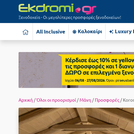
Ξενοδοχεία - Οι μεγαλύτερες προσφορές ξενοδοχείων!
Καλοκαίρι
Luxury 
All Inclusive
Αρχική
/
Όλοι οι προορισμοί
/
Μάνη
/
Προσφορές
/ Koro