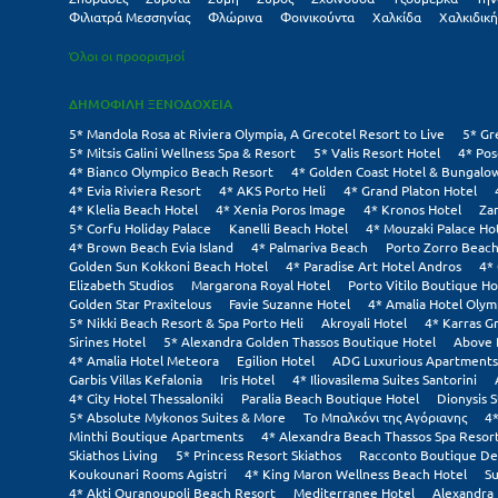
Φιλιατρά Μεσσηνίας
Φλώρινα
Φοινικούντα
Χαλκίδα
Χαλκιδική
Όλοι οι προορισμοί
ΔΗΜΟΦΙΛΗ ΞΕΝΟΔΟΧΕΙΑ
5* Mandola Rosa at Riviera Olympia, A Grecotel Resort to Live
5* Gr
5* Mitsis Galini Wellness Spa & Resort
5* Valis Resort Hotel
4* Pos
4* Bianco Olympico Beach Resort
4* Golden Coast Hotel & Bungalo
4* Evia Riviera Resort
4* AKS Porto Heli
4* Grand Platon Hotel
4* Klelia Beach Hotel
4* Xenia Poros Image
4* Kronos Hotel
Za
5* Corfu Holiday Palace
Kanelli Beach Hotel
4* Mouzaki Palace Ho
4* Brown Beach Evia Island
4* Palmariva Beach
Porto Zorro Beach
Golden Sun Kokkoni Beach Hotel
4* Paradise Art Hotel Andros
4*
Elizabeth Studios
Margarona Royal Hotel
Porto Vitilo Boutique Ho
Golden Star Praxitelous
Favie Suzanne Hotel
4* Amalia Hotel Olym
5* Nikki Beach Resort & Spa Porto Heli
Akroyali Hotel
4* Karras G
Sirines Hotel
5* Alexandra Golden Thassos Boutique Hotel
Above 
4* Amalia Hotel Meteora
Egilion Hotel
ADG Luxurious Apartments
Garbis Villas Kefalonia
Iris Hotel
4* Iliovasilema Suites Santorini
4* City Hotel Thessaloniki
Paralia Beach Boutique Hotel
Dionysis S
5* Absolute Mykonos Suites & More
Το Μπαλκόνι της Αγόριανης
4*
Minthi Boutique Apartments
4* Alexandra Beach Thassos Spa Resor
Skiathos Living
5* Princess Resort Skiathos
Racconto Boutique De
Koukounari Rooms Agistri
4* King Maron Wellness Beach Hotel
Su
4* Akti Ouranoupoli Beach Resort
Mediterranee Hotel
Alexandra 