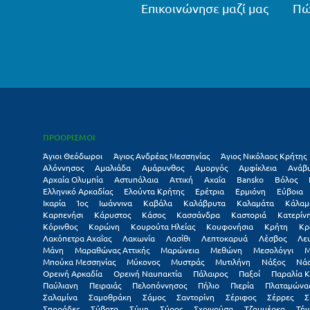
Επικοινώνησε μαζί μας
Πώ
ΠΡΟΟΡΙΣΜΟΙ
Άγιοι Θεόδωροι
Άγιος Ανδρέας Μεσσηνίας
Άγιος Νικόλαος Κρήτης
Αλόννησος
Αμαλιάδα
Αμάρυνθος
Αμοργός
Αμφίκλεια
Ανάβ
Αρχαία Ολυμπία
Αστυπάλαια
Αττική
Αχαΐα
Βansko
Βόλος
Ελληνικό Αρκαδίας
Ελούντα Κρήτης
Ερέτρια
Ερμιόνη
Εύβοια
Ικαρία
Ίος
Ιωάννινα
Καβάλα
Καλάβρυτα
Καλαμάτα
Κάλαμ
Καρπενήσι
Κάρυστος
Κάσος
Κασσάνδρα
Καστοριά
Κατερίν
Κόρινθος
Κορώνη
Κουρούτα Ηλείας
Κουφονήσια
Κρήτη
Κρ
Λακόπετρα Αχαΐας
Λακωνία
Λασίθι
Λεπτοκαρυά
Λέσβος
Λε
Μάνη
Μαραθώνας Αττικής
Μαρώνεια
Μεθώνη
Μεσολόγγι
Μ
Μπούκα Μεσσηνίας
Μύκονος
Μυστράς
Μυτιλήνη
Νάξος
Νά
Ορεινή Αρκαδία
Ορεινή Ναυπακτία
Πάλαιρος
Παξοί
Παραλία Κ
Παύλιανη
Πειραιάς
Πελοπόννησος
Πήλιο
Πιερία
Πλαταμώνα
Σαλαμίνα
Σαμοθράκη
Σάμος
Σαντορίνη
Σέριφος
Σέρρες
Σ
Σποράδες
Σύβοτα
Σύμη
Σύρος
Σχοινούσα
Τζουμέρκα
Τήν