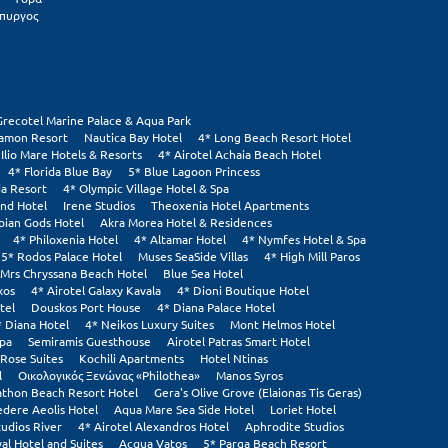
πυργος
Grecotel Marine Palace & Aqua Park
tamon Resort
Nautica Bay Hotel
4* Long Beach Resort Hotel
 Ilio Mare Hotels & Resorts
4* Airotel Achaia Beach Hotel
4* Florida Blue Bay
5* Blue Lagoon Princess
ia Resort
4* Olympic Village Hotel & Spa
and Hotel
Irene Studios
Theoxenia Hotel Apartments
pian Gods Hotel
Akra Morea Hotel & Residences
4* Philoxenia Hotel
4* Altamar Hotel
4* Nymfes Hotel & Spa
5* Rodos Palace Hotel
Muses SeaSide Villas
4* High Mill Paros
Mrs Chryssana Beach Hotel
Blue Sea Hotel
xos
4* Airotel Galaxy Kavala
4* Dioni Boutique Hotel
tel
Douskos Port House
4* Diana Palace Hotel
* Diana Hotel
4* Neikos Luxury Suites
Mont Helmos Hotel
Spa
Semiramis Guesthouse
Airotel Patras Smart Hotel
Rose Suites
Kochili Apartments
Hotel Ntinas
l
Οικολογικός Ξενώνας «Philothea»
Manos Syros
thon Beach Resort Hotel
Gera's Olive Grove (Elaionas Tis Geras)
edere Aeolis Hotel
Aqua Mare Sea Side Hotel
Loriet Hotel
tudios River
4* Airotel Alexandros Hotel
Aphrodite Studios
al Hotel and Suites
Acqua Vatos
5* Parga Beach Resort