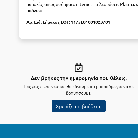
παροχές, όπως ασύρματο internet , τηλεοράσεις Plasma, χ
μπάνιου!
Αρ. Ειδ. Σήματος ΕΟΤ: 1175Ε81001023701
Δεν βρήκες την ημερομηνία που θέλεις;
Πες μας τι ψάχνεις και θα κάνουμε ότι μπορούμε για να σε
βοηθήσουμε.
Χρειάζεσαι βοήθεια;