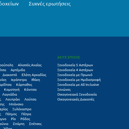
δοχείων
Συχνές ερωτήσεις
ΔΕΙΤΕ ΕΠΙΣΗΣ
ρούπολη
Αλισσός Αχαΐας
Ξενοδοχεία 5 Αστέρων
ίτσα
Αρτέμιδα
Ξενοδοχεία 4 Αστέρων
Διακοπτό
Ελάτη Αρκαδίας
Ξενοδοχεία με Πρωινό
νίκη
Ιεράπετρα
Ιθάκη
Ξενοδοχεία με Ημιδιατροφή
αρδίτσα
Κάρπαθος
Ξενοδοχεία με All Inclusive
Κομοτηνή
Κόνιτσα
Ξενώνες
Λαγκάδια
Οικογενειακά Ξενοδοχεία
ς
Λουτράκι
Λούτσα
Οικογενειακές Διακοπές
της
Μπάνσκο
ερίας
Ξυλόκαστρο
ς
Πάτμος
Πάτρα
υμνο
Ρίο
Ρόδος
ούνιο
Σπάρτη
Σπέτσες
Ύδρα