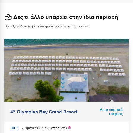
Καρδίτσα
Κάρπαθος
Δες τι άλλο υπάρχει στην ίδια περιοχή
Καρπενήσι
Βρες ξενοδοχεία με προσφορές σε κοντινή απόσταση
Κάρυστος
Κάσος
Κασσάνδρα
Καστοριά
Κατερίνη
Κέα - Τζιά
Κερατέα
Λεπτοκαρυά
4* Olympian Bay Grand Resort
Πιερίας
Κέρκυρα
Κεφαλονιά
2 Ημέρες (1 Διανυκτέρευση)