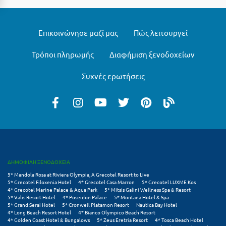
Πάργα
Παρνασσός
Επικοινώνησε μαζί μας
Πώς λειτουργεί
Πάρος
Τρόποι πληρωμής
Διαφήμιση ξενοδοχείων
Πάτμος
Συχνές ερωτήσεις
Πάτρα
Παύλιανη
Πειραιάς
Πελοπόννησος
Πήλιο
ΔΗΜΟΦΙΛΗ ΞΕΝΟΔΟΧΕΙΑ
Πιερία
5* Mandola Rosa at Riviera Olympia, A Grecotel Resort to Live
5* Grecotel Filoxenia Hotel
4* Grecotel Casa Marron
5* Grecotel LUXME Kos
4* Grecotel Marine Palace & Aqua Park
5* Mitsis Galini Wellness Spa & Resort
Πλαταμώνας
5* Valis Resort Hotel
4* Poseidon Palace
5* Montana Hotel & Spa
5* Grand Serai Hotel
5* Cronwell Platamon Resort
Nautica Bay Hotel
Πλύτρα Λακωνίας
4* Long Beach Resort Hotel
4* Bianco Olympico Beach Resort
4* Golden Coast Hotel & Bungalows
5* Zeus Eretria Resort
4* Tosca Beach Hotel