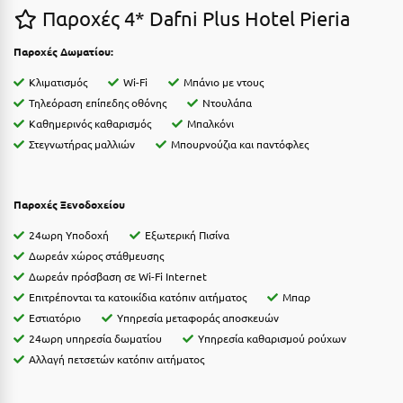
Παροχές 4* Dafni Plus Hotel Pieria
Ιωάννινα
Παροχές Δωματίου:
Κ
Κλιματισμός
Wi-Fi
Μπάνιο με ντους
Καβάλα
Τηλεόραση επίπεδης οθόνης
Ντουλάπα
Καθημερινός καθαρισμός
Μπαλκόνι
Καλάβρυτα
Στεγνωτήρας μαλλιών
Μπουρνούζια και παντόφλες
Καλαμάτα
Κάλαμος
Παροχές Ξενοδοχείου
Καλαμπάκα
24ωρη Υποδοχή
Εξωτερική Πισίνα
Δωρεάν χώρος στάθμευσης
Κάλυμνος
Δωρεάν πρόσβαση σε Wi-Fi Internet
Επιτρέπονται τα κατοικίδια κατόπιν αιτήματος
Μπαρ
Καμένα Βούρλα
Εστιατόριο
Υπηρεσία μεταφοράς αποσκευών
Καρδάμαινα
24ωρη υπηρεσία δωματίου
Υπηρεσία καθαρισμού ρούχων
Αλλαγή πετσετών κατόπιν αιτήματος
Καρδαμύλη