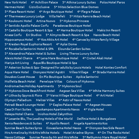
New York Hotel
4* Achillion Palace
5* Athina Luxury Suites
Polos Hotel Paros
Σούνιο
Hermes Hotel
Gizis Exclusive
5* Mitsis Selection Blue Domes
5* Plaza Resort Hotel
4* Argo Boutique Hotel
4* Flegra Palace
4* Thermesea Luxury Lodge
Villa Nefeli
5* Mitsis Ramira Beach Hotel
Σπάρτη
5* Koukoumi Hotel
Artina Nuovo
5* Mykonos Princess
5* Sentido Apollo Palace Corfu
Paraskevas Boutique Hotel
Σπέτσες
5* Castello Boutique Resort & Spa
4* Harma Boutique Hotel
Makis Inn Resort
Anasa Corfu
Eri Studios
5* Almyros Beach Resort & Spa
Naxos Beach Hotel
Hippocampus Hotel
4* Kos Aktis Art Hotel
4* Canvas by Mitsis Family Village
Σποράδες
5* Kresten Royal Euphoria Resort
4* Aplai Dome
4* Rocabella Santorini Hotel & SPA
Elounda Garden Suites
Σύβοτα
5* Alexandros Palace Hotel & Suites
Living Theros Luxury Suites
Alexis Hotel Chania
4* Lena Mare Boutique Hotel
4* Civitel Akali Hotel
Mariya Art Living
Aqua Blu Boutique Hotel & Spa
Σύμη
5* Asterion Suites & Spa - Designed for adults by Louis Hotels
Hotel Kontes Comfort
Aqua Mare Hotel
Dionysos Hotel Agistri
Villea Village
4* Strada Marina Hotel
Σύρος
Douskos Guest House
En Plo Boutique Suites
Apikia Santorini
Molfetta Beach Hotel
Penelope Villas
Colours of Mykonos
Andromaches Holiday Apartments
5* Mykonos Soul
Σχοινούσα
5* Mykonos Dove Beachfront Hotel
Aegean Sea Villas
4* White Harmony Suites
4* Lithos by Spyros & Flora
5* Varos Village Boutique Hotel
4* Art Hotel
Olympic Palladium
Melissi Villas
4* Astir of Naxos Hotel
Τ
Petradi Beach Lounge Hotel
5* Eagles Palace Hotel
4* Aegean Houses
Casa Di Fiori Suites
Ippokampos Apartments Naxos
4* Vigla Hotel
Halepa Hotel Chania
Iniohos Hotel Zakynthos
Τζουμέρκα
5* Lesante Blu, The Leading Hotels of the World
Delfinia Hotel & Bungalows
Xenia Residences & Suites
4* Apollo Resort
Angela Apartments Kos
Sunrise Beach Suites Syros
Iliovasilema Hotel Naxos
4* Dionysos Sea Side Resort
Τήνος
Mrs Armelina by Mr&Mrs White Hotels
Hotel Ariadne Skyros
4* On The Rocks Hotel
Naxos Cottage
Sunrise Paros by Mr and Mrs White
5* Rethymno Mare Royal Hotel