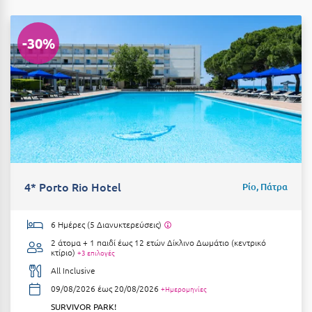
Κύμη Ευβοίας
Κυπαρισσία
-30%
Κύπρος
Κως
Λ
Λαγκάδια
Λακόπετρα Αχαΐας
4* Porto Rio Hotel
Ρίο, Πάτρα
Λακωνία
6 Ημέρες (5 Διανυκτερεύσεις)
Λασίθι
2 άτομα + 1 παιδί έως 12 ετών
Δίκλινο Δωμάτιο (κεντρικό
κτίριο)
+3 επιλογές
Λεπτοκαρυά
All Inclusive
Λέσβος
09/08/2026 έως 20/08/2026
+Ημερομηνίες
SURVIVOR PARK!