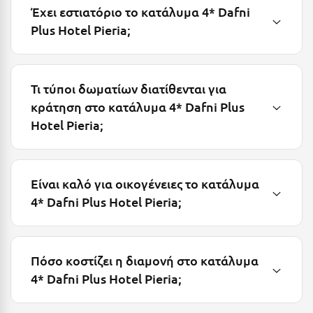
Έχει εστιατόριο το κατάλυμα 4* Dafni
Μυστράς
Plus Hotel Pieria;
Μυτιλήνη
Ν
Τι τύποι δωματίων διατίθενται για
κράτηση στο κατάλυμα 4* Dafni Plus
Νάξος
Hotel Pieria;
Νάουσα
Ναυπακτία
Είναι καλό για οικογένειες το κατάλυμα
Ναύπλιο
4* Dafni Plus Hotel Pieria;
Νέα Μάκρη
Νέα Στύρα Εύβοιας
Πόσο κοστίζει η διαμονή στο κατάλυμα
Νέοι Πόροι Πιερίας
4* Dafni Plus Hotel Pieria;
Ξ