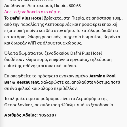
Η
Διεύθυνση:
Λεπτοκαρυά, Πιερία, 600 63
Δες το ξενοδοχείο στο χάρτη
Ηλεία
Το
Dafni Plus
Hotel
βρίσκεται στη Πιερία, σε απόσταση 100μ.
από την παραλία της Λεπτοκαρυάς και προσφέρει εποχική
Ηράκλειο
εξωτερική πισίνα και θέα στον κήπο. Το κατάλυμα διαθέτει
εστιατόριο, 24ωρη ρεσεψιόν, υπηρεσία δωματίου, βεράντα
Θ
και δωρεάν WiFi σε όλους τους χώρους.
Θάσος
Όλα τα δωμάτια του ξενοδοχείου Dafni Plus Hotel
διαθέτουν κλιματισμό, επιφάνεια εργασίας, τηλεόραση
Θεσσαλονίκη
επίπεδης οθόνης και ιδιωτικό μπάνιο.
Επισκεφθείτε το πρόσφατα ανακαινισμένο
Jasmine Pool
Ι
Bar & Restaurant
, χαλαρώστε και απολαύστε νόστιμα ποτά
σε ένα φιλικό και χαλαρό περιβάλλον.
Ιεράπετρα
Το πλησιέστερο αεροδρόμιο είναι το Αεροδρόμιο της
Ιθάκη
Θεσσαλονίκης, σε απόσταση 120χλμ. από το ξενοδοχείο.
Ικαρία
Αριθμός Αδείας: 1056387
Ίος