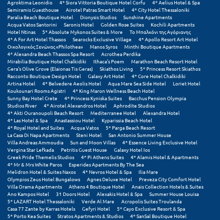
Agroktima Leonidio
4* Siora Vittoria Boutique Hotel Corfu
4* Aelius Hotel & Spa
Σαμοθράκη
Semiramis Guesthouse
Airotel Patras Smart Hotel
4* City Hotel Thessaloniki
Paralia Beach Boutique Hotel
Dionysis Studios
Sunshine Apartments
Σάμος
Acqua Vatos Santorini
Saronis Hotel
Golden Rose Suites
Kochili Apartments
Hotel Ntinas
5* Absolute Mykonos Suites & More
Το Μπαλκόνι της Αγόριανης
4* A For Art Hotel Thassos
Searocks Exclusive Village
4* Apollo Resort Art Hotel
Σαντορίνη
Οικολογικός Ξενώνας «Philothea»
Manos Syros
Minthi Boutique Apartments
4* Alexandra Beach Thassos Spa Resort
Acrothea Perdika
Σέριφος
Mirabilia Boutique Hotel Chalkidiki
Ithaca's Poem
Marathon Beach Resort Hotel
Gera's Olive Grove (Elaionas Tis Geras)
Skiathos Living
5* Princess Resort Skiathos
Racconto Boutique Design Hotel
Galaxy Art Hotel
4* Core Hotel Chalkidiki
Σέρρες
Artina Hotel
4* Belvedere Aeolis Hotel
Aqua Mare Sea Side Hotel
Loriet Hotel
Koukounari Rooms Agistri
4* King Maron Wellness Beach Hotel
Σιθωνία
Sunny Bay Hotel Crete
4* Princess Kyniska Suites
Bacchus Pension Olympia
Studios River
4* Airotel Alexandros Hotel
Aphrodite Studios
4* Akti Ouranoupoli Beach Resort
Mediterranee Hotel
Alexandra Hotel
Σίκινος
4* Las Hotel & Spa
Anastassiou Hotel
Kyparissia Beach Hotel
4* Royal Hotel and Suites
Acqua Vatos
5* Parga Beach Resort
Σίφνος
La Casa Di Napa Apartments
Steni Hotel
San Antonio Summer House
Villa Andreas Ammoudia
Sun and Moon Villas
4* Essence Living Exclusive Hotel
Vergina Star Lefkada
Petritis Guest House
Galaxy Hotel Ios
Σκαφιδιά Ηλείας
Greek Pride Themelis Studios
4* Pi Athens Suites
4* Alamis Hotel & Apartments
4* Mr & Mrs White Paros
Esperides Apartments By The Sea
Melidron Hotel & Suites Naxos
4* Nevros Hotel & Spa
Ilia Mare
Σκιάθος
Olympios Zeus Hotel Bungalows
Agnes Deluxe Hotel
Preveza City Comfort Hotel
Villa Orama Apartments
Athens 4 Boutique Hotel
Anais Collection Hotels & Suites
Σκόπελος
Ano Kampos Hotel
31 Doors Hotel
Alexakis Hotel & Spa
Summer House Louisa
5* LAZART Hotel Thessaloniki
Verde Al Mare
Acropolis Suites Troulanda
Casa 77 Zante by Karras Hotels
Gefyri Hotel
5* Cayo Exclusive Resort & Spa
Σκύρος
5* Porto Kea Suites
Stratos Apartments & Studios
4* SanSal Boutique Hotel