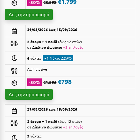
Suites
€1.799
-50%
€3.598
Βόλος
Δες την προσφορά
Βραχάτι Κορινθίας
Βυτίνα
Δες όλες τις προσφορές
29/08/2026 έως 15/09/2026
Γ
2 άτομα + 1 παιδί
έως 12 ετών
Δες όλα τα πακέτα διακοπών
σε
Δίκλινο Δωμάτιο
+3 επιλογές
Γαλαξiδι
6
νύχτες
+1 Νύχτα ΔΩΡΟ
Γλυφάδα
All Inclusive
Γρεβενά
€798
-50%
€1.596
Γύθειο
Δες την προσφορά
Δ
29/08/2026 έως 15/09/2026
Δελφοί
2 άτομα + 1 παιδί
έως 12 ετών
σε
Δίκλινο Δωμάτιο
+3 επιλογές
Διακοπτό
3
νύχτες