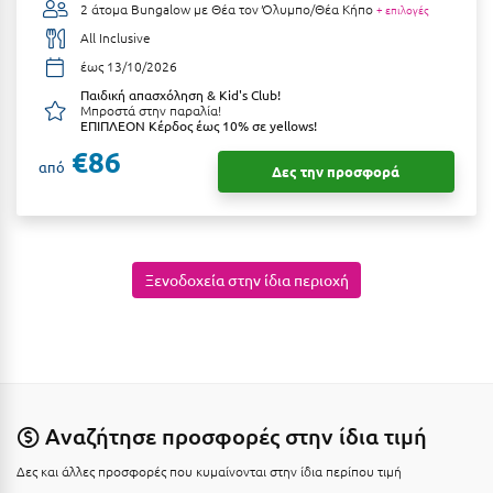
2 άτομα
Bungalow με Θέα τον Όλυμπο/Θέα Κήπο
+ επιλογές
Κοζάνη
All Inclusive
Κοκκώνι Κορινθίας
έως 13/10/2026
Κομοτηνή
Παιδική απασχόληση & Kid's Club!
Μπροστά στην παραλία!
ΕΠΙΠΛΕΟΝ Κέρδος έως 10% σε yellows!
Κόνιτσα
€86
από
Δες την προσφορά
Κόρινθος
Κορώνη
Κουρούτα Ηλείας
Ξενοδοχεία στην ίδια περιοχή
Κουφονήσια
Κρήτη
Κρουαζιέρες
Κύθηρα
Αναζήτησε προσφορές στην ίδια τιμή
Κυλλήνη
Δες και άλλες προσφορές που κυμαίνονται στην ίδια περίπου τιμή