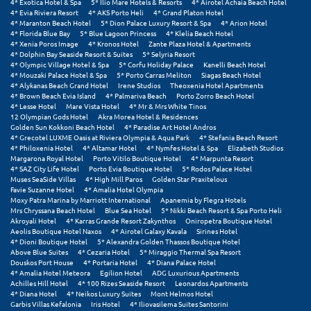
4* Exotica Hotel & Spa
5* Ilio Mare Hotels & Resorts
4* Airotel Achaia Beach Hotel
Πόρος
4* Evia Riviera Resort
4* AKS Porto Heli
4* Grand Platon Hotel
4* Maranton Beach Hotel
5* Dion Palace Luxury Resort & Spa
4* Arion Hotel
Πόρτο Χέλι
4* Florida Blue Bay
5* Blue Lagoon Princess
4* Klelia Beach Hotel
4* Xenia Poros Image
4* Kronos Hotel
Zante Plaza Hotel & Apartments
4* Dolphin Bay Seaside Resort & Suites
5* Selyria Resort
Πρέβεζα
4* Olympic Village Hotel & Spa
5* Corfu Holiday Palace
Kanelli Beach Hotel
4* Mouzaki Palace Hotel & Spa
5* Porto Carras Meliton
Siagas Beach Hotel
Πύλος
4* Alykanas Beach Grand Hotel
Irene Studios
Theoxenia Hotel Apartments
4* Brown Beach Evia Island
4* Palmariva Beach
Porto Zorro Beach Hotel
4* Lesse Hotel
Mare Vista Hotel
4* Mr & Mrs White Tinos
Πύργος
12 Olympian Gods Hotel
Akra Morea Hotel & Residences
Golden Sun Kokkoni Beach Hotel
4* Paradise Art Hotel Andros
4* Grecotel LUXME Oasis at Riviera Olympia & Aqua Park
4* Stefania Beach Resort
Ρ
4* Philoxenia Hotel
4* Altamar Hotel
4* Nymfes Hotel & Spa
Elizabeth Studios
Margarona Royal Hotel
Porto Vitilo Boutique Hotel
4* Marpunta Resort
4* SAZ City Life Hotel
Porto Evia Boutique Hotel
5* Rodos Palace Hotel
Ρέθυμνο
Muses SeaSide Villas
4* High Mill Paros
Golden Star Praxitelous
Favie Suzanne Hotel
4* Amalia Hotel Olympia
Moxy Patra Marina by Marriott International
Apanemia by Flegra Hotels
Ρίο
Mrs Chryssana Beach Hotel
Blue Sea Hotel
5* Nikki Beach Resort & Spa Porto Heli
Akroyali Hotel
4* Karras Grande Resort Zakynthos
Oniropetra Boutique Hotel
Ρόδος
Aeolis Boutique Hotel Naxos
4* Airotel Galaxy Kavala
Sirines Hotel
4* Dioni Boutique Hotel
5* Alexandra Golden Thassos Boutique Hotel
Above Blue Suites
4* Cezaria Hotel
5* Miraggio Thermal Spa Resort
Σ
Douskos Port House
4* Portaria Hotel
4* Diana Palace Hotel
4* Amalia Hotel Meteora
Egilion Hotel
ADG Luxurious Apartments
Achilles Hill Hotel
4* 100 Rizes Seaside Resort
Leonardos Apartments
Σαλαμίνα
4* Diana Hotel
4* Neikos Luxury Suites
Mont Helmos Hotel
Garbis Villas Kefalonia
Iris Hotel
4* Iliovasilema Suites Santorini