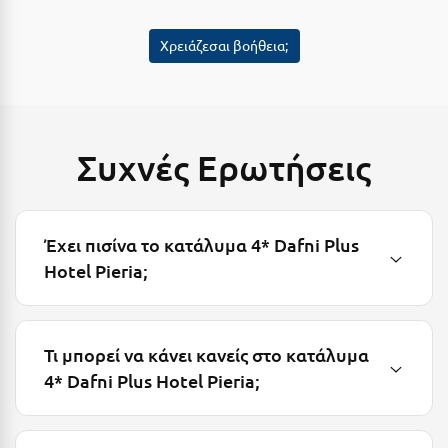
Μεθώνη
Χρειάζεσαι βοήθεια;
Μεσολόγγι
Μεσσηνία
Μετέωρα
Συχνές Ερωτήσεις
Μέτσοβο
Μήλος
Έχει πισίνα το κατάλυμα 4* Dafni Plus
Μονεμβασιά
Hotel Pieria;
Μουζάκι
Μπαλί Κρήτης
Τι μπορεί να κάνει κανείς στο κατάλυμα
Μπάνσκο
4* Dafni Plus Hotel Pieria;
Μπούκα Μεσσηνίας
Μύκονος