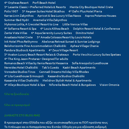
Τολό
4* Orpheas Resort
Porfi Beach Hotel
5* Lesante Classic – Preferred Hotels & Resorts
Menta City Boutique Hotel Crete
Polis 1907
5* Aegean Suites Hotel Skiathos
4* Dafni Plus Hotel Pieria
Τριζόνια Φωκίδος
Karras Livin Zakynthos
Apricot & Sea Luxury Villas Naxos
Aspros Potamos Houses
Summer Bed Nydri
Anemelia Villa Zakynthos
Τρίκαλα
Mykonos Lolita, A Grecotel Resort to Live
Little Venice Villas
4* Sofianna Resort & Spa
4* Louis Althea Beach
Dolphin Resort Hotel & Conference
Zante Vista Villas
4* Aqua Serenity Luxury Suites
Dimitra Hotel
Τρίκαλα Κορινθίας
Anastasia Hotel Crete
5* Amada Colossos Resort by Louis Hotels
Ink Hotel Phos Rethymno
Abelonas Retreat Sunset & Sunrise Lodgings
Τρίπολη
Belohorizonte Fine Accommodation Chalkidiki
Aphea Village Chania
Pandora Studios & Apartments
4* Zeus Village Resort
5* Avaton Luxury Beach Resort Relais & Chateaux
Porto Vecchio Luxury Suites Spetses
Τυρός
4* The King Jason Protaras – Designed for adults
Romanos Beach Villas by Xenia Resorts Messenia
Sofia Areopolis Guesthouse
Nereides Hotel Chalkidiki
Taki's Guests
Kastri Beach Apartments
Υ
Voreades Studios Tinos
Gennadi Dreams Holiday Villa Rhodes
4* Lila Guesthouse Ermoupoli
Kassandra Studios Chalkidiki
Kassandra Villas Chalkidiki
Melidron Stylish Hotel & Apartments
Ύδρα
4* Alleys Boutique Hotel & Spa
Niforeika Beach Hotel & Bungalows
Vision Omonia
Όλα τα ξενοδοχεία
Φ
Όλοι οι προορισμοί
Φιλιατρά Μεσσηνίας
ΔΙΑΒΑΣΤΕ ΣΤΟ BLOG ΜΑΣ
Φλώρινα
8 προορισμοί στην Ελλάδα που αξίζει να επισκεφθείς για τα ΠΟΠ προϊόντα τους
Το Λιτόχωρο και οι Καταρράκτες του Ενιπέα: Οδηγός για μια αξέχαστη εκδρομή