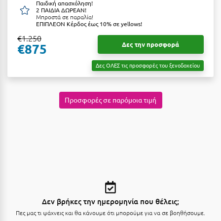
Λευκάδα
Παιδική απασχόληση!
2 ΠΑΙΔΙΑ ΔΩΡΕΑΝ!
Μπροστά σε παραλία!
Λήμνος
ΕΠΙΠΛΕΟΝ Κέρδος έως 10% σε yellows!
€1.250
Λίμνη Πλαστήρα
Δες την προσφορά
€875
Λιτόχωρο
Δες ΟΛΕΣ τις προσφορές του ξενοδοχείου
Λουτρά Πόζαρ
Λουτρά Υπάτης
Προσφορές σε παρόμοια τιμή
Λουτράκι
Λούτσα
Μ
Μάνη
Μαραθώνας Αττικής
Δεν βρήκες την ημερομηνία που θέλεις;
Πες μας τι ψάχνεις και θα κάνουμε ότι μπορούμε για να σε βοηθήσουμε.
Μαρώνεια