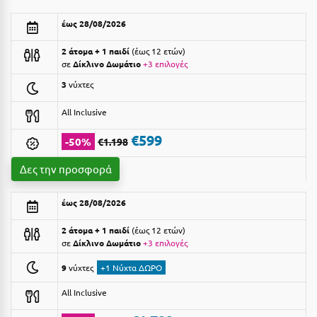
Αργολίδα
Ξενοδοχεία 3 Αστέρων
έως 28/08/2026
Αριδαία
Ξενοδοχεία 4 Αστέρων
2 άτομα + 1 παιδί
έως 12 ετών
σε
Δίκλινο Δωμάτιο
+3 επιλογές
Αρκαδία
Ξενοδοχεία 5 Αστέρων
3
νύχτες
Αρκίτσα
Βίλες
All Inclusive
Αρτέμιδα
Κρουαζιέρες
€599
-50%
€1.198
Αρχαία Ολυμπία
Ενοικιαζόμενα Δωμάτια
Δες την προσφορά
Αστυπάλαια
Διαμερίσματα
έως 28/08/2026
Αττική
Studios
2 άτομα + 1 παιδί
έως 12 ετών
Αχαΐα
Boutique Hotels
σε
Δίκλινο Δωμάτιο
+3 επιλογές
Ξενώνες
Β
9
νύχτες
+1 Νύχτα ΔΩΡΟ
Camping
All Inclusive
Βansko