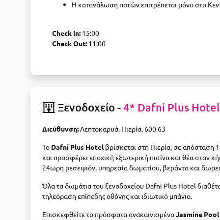
H κατανάλωση ποτών επιτρέπεται μόνο στο Κεν
Check In:
15:00
Check Out:
11:00
Ξενοδοχείο -
4* Dafni Plus Hotel
Διεύθυνση:
Λεπτοκαρυά, Πιερία, 600 63
Το
Dafni Plus
Hotel
βρίσκεται στη Πιερία, σε απόσταση 1
και προσφέρει εποχική εξωτερική πισίνα και θέα στον κήπ
24ωρη ρεσεψιόν, υπηρεσία δωματίου, βεράντα και δωρεά
Όλα τα δωμάτια του ξενοδοχείου Dafni Plus Hotel διαθέτ
τηλεόραση επίπεδης οθόνης και ιδιωτικό μπάνιο.
Επισκεφθείτε το πρόσφατα ανακαινισμένο
Jasmine Pool