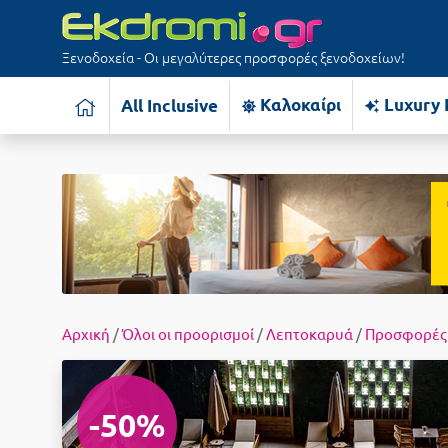
Ξενοδοχεία - Οι μεγαλύτερες προσφορές ξενοδοχείων!
Καλοκαίρι
Luxury 
All Inclusive
Αρχική
/
Όλοι οι προορισμοί
/
Λεπτοκαρυά
/
Προσφορές
-50%