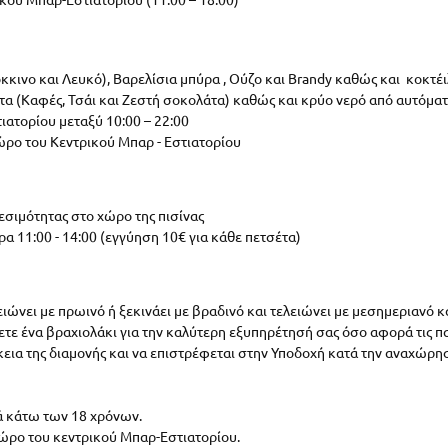
κινο και Λευκό), Βαρελίσια μπύρα , Ούζο και Brandy καθώς και κοκτέ
α (Καφές, Τσάι και Ζεστή σοκολάτα) καθώς και κρύο νερό από αυτόμα
ιατορίου μεταξύ 10:00 – 22:00
ώρο του Κεντρικού Μπαρ - Εστιατορίου
σιμότητας στο χώρο της πισίνας
ρα 11:00 - 14:00 (εγγύηση 10€ για κάθε πετσέτα)
λειώνει με πρωινό ή ξεκινάει με βραδινό και τελειώνει με μεσημεριανό 
τε ένα βραχιολάκι για την καλύτερη εξυπηρέτησή σας όσο αφορά τις παρ
ρκεια της διαμονής και να επιστρέφεται στην Υποδοχή κατά την αναχώρ
ά κάτω των 18 χρόνων.
ώρο του κεντρικού Μπαρ-Εστιατορίου.