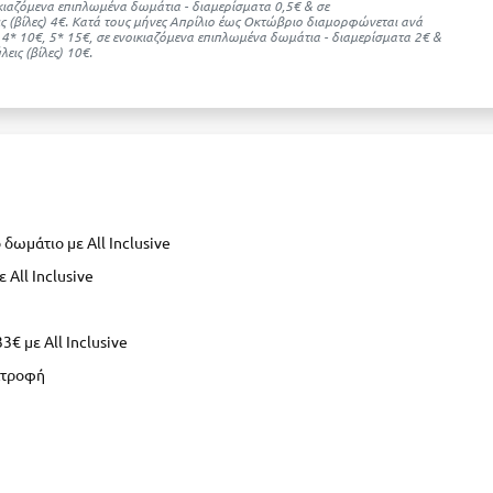
ικιαζόμενα επιπλωμένα δωμάτια - διαμερίσματα 0,5€ & σε
ς (βίλες) 4€. Kατά τους μήνες Απρίλιο έως Οκτώβριο διαμορφώνεται ανά
, 4* 10€, 5* 15€, σε ενοικιαζόμενα επιπλωμένα δωμάτια - διαμερίσματα 2€ &
εις (βίλες) 10€.
 δωμάτιο με All Inclusive
 All Inclusive
€ με All Inclusive
ατροφή