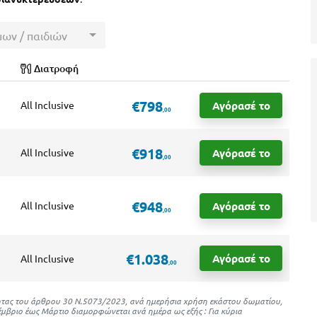
μων / παιδιών
Διατροφή
€798
Αγόρασέ το
All Inclusive
,00
€918
Αγόρασέ το
All Inclusive
,00
€948
Αγόρασέ το
All Inclusive
,00
€1.038
Αγόρασέ το
All Inclusive
,00
ότητας του άρθρου 30 Ν.5073/2023, ανά ημερήσια χρήση εκάστου δωματίου,
μβριο έως Μάρτιο διαμορφώνεται ανά ημέρα ως εξής : Για κύρια