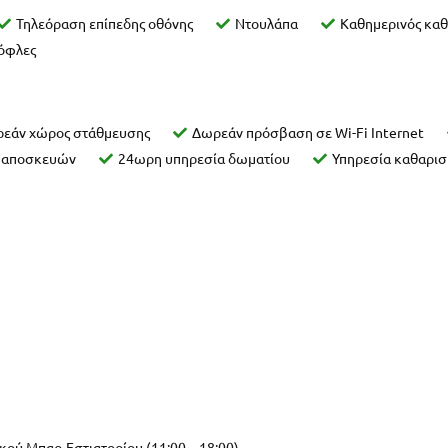
Τηλεόραση επίπεδης οθόνης
Ντουλάπα
Καθημερινός κα
τόφλες
εάν χώρος στάθμευσης
Δωρεάν πρόσβαση σε Wi-Fi Internet
ς αποσκευών
24ωρη υπηρεσία δωματίου
Υπηρεσία καθαρι
κού Μπαρ-Εστιατορίου (11:00 – 18:00)