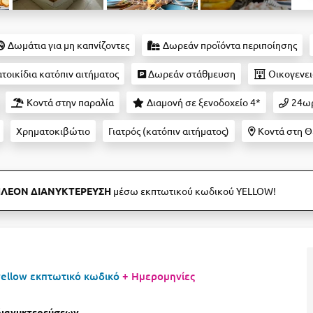
Δωμάτια για μη καπνίζοντες
Δωρεάν προϊόντα περιποίησης
τοικίδια κατόπιν αιτήματος
Δωρεάν στάθμευση
Οικογενει
Κοντά στην παραλία
Διαμονή σε ξενοδοχείο 4*
24ωρ
Χρηματοκιβώτιο
Γιατρός (κατόπιν αιτήματος)
Κοντά στη 
ΠΛΕΟΝ ΔΙΑΝΥΚΤΕΡΕΥΣΗ
μέσω εκπτωτικού κωδικού YELLOW!
yellow εκπτωτικό κωδικό
+ Ημερομηνίες
διανυκτερεύσεων
.