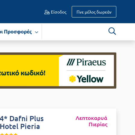
Είσοδος
Γίνε μέλος δωρεάν
οι Προσφορές
4* Dafni Plus
Λεπτοκαρυά
Πιερίας
Hotel Pieria