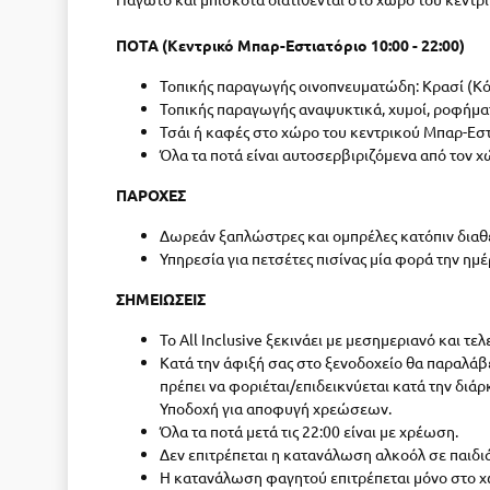
ΠΟΤΑ (Κεντρικό Μπαρ-Εστιατόριο 10:00 - 22:00)
Τοπικής παραγωγής οινοπνευματώδη: Κρασί (Κόκ
Τοπικής παραγωγής αναψυκτικά, χυμοί, ροφήματ
Τσάι ή καφές στο χώρο του κεντρικού Μπαρ-Εστ
Όλα τα ποτά είναι αυτοσερβιριζόμενα από τον χ
ΠΑΡΟΧΕΣ
Δωρεάν ξαπλώστρες και ομπρέλες κατόπιν διαθε
Υπηρεσία για πετσέτες πισίνας μία φορά την ημέ
ΣΗΜΕΙΩΣΕΙΣ
Το All Inclusive ξεκινάει με μεσημεριανό και τε
Κατά την άφιξή σας στο ξενοδοχείο θα παραλάβε
πρέπει να φοριέται/επιδεικνύεται κατά την διά
Υποδοχή για αποφυγή χρεώσεων.
Όλα τα ποτά μετά τις 22:00 είναι με χρέωση.
Δεν επιτρέπεται η κατανάλωση αλκοόλ σε παιδι
Η κατανάλωση φαγητού επιτρέπεται μόνο στο χ