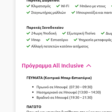
Παροχές Δωματίου:
Κλιματισμός
Wi-Fi
Μπάνιο με ντους
Στεγνωτήρας μαλλιών
Μπουρνούζια και παν
Παροχές Ξενοδοχείου
24ωρη Υποδοχή
Εξωτερική Πισίνα
Δωρ
Μπαρ
Εστιατόριο
Υπηρεσία μεταφορά
Αλλαγή πετσετών κατόπιν αιτήματος
Πρόγραμμα All Inclusive
ΓΕΥΜΑΤΑ (Κεντρικό Μπαρ-Εστιατόριο)
Πρωινό σε Μπουφέ (07:30 – 09:30)
Μεσημεριανό σε Μπουφέ (13:00 – 14:30)
Βραδινό σε Μπουφέ (19:30 – 21:30)
ΠΑΓΩΤΟ
Παγωτό και μπισκότα διατίθενται στο χώρο τoυ κεντρι