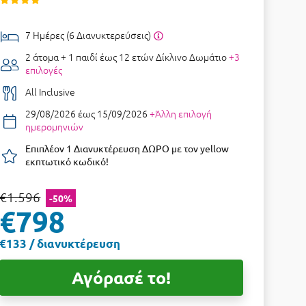
7 Ημέρες (6 Διανυκτερεύσεις)
2 άτομα + 1 παιδί έως 12 ετών
Δίκλινο Δωμάτιο
+3
επιλογές
All Inclusive
29/08/2026 έως 15/09/2026
+Άλλη επιλογή
ημερομηνιών
Επιπλέον 1 Διανυκτέρευση ΔΩΡΟ με τον yellow
εκπτωτικό κωδικό!
€1.596
-50%
€798
€133 / διανυκτέρευση
Αγόρασέ το!