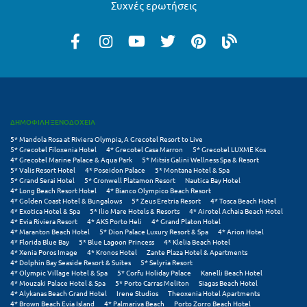
Λευκάδα
Συχνές ερωτήσεις
Λήμνος
Λίμνη Πλαστήρα
Λιτόχωρο
Λουτρά Πόζαρ
ΔΗΜΟΦΙΛΗ ΞΕΝΟΔΟΧΕΙΑ
Λουτρά Υπάτης
5* Mandola Rosa at Riviera Olympia, A Grecotel Resort to Live
5* Grecotel Filoxenia Hotel
4* Grecotel Casa Marron
5* Grecotel LUXME Kos
Λουτράκι
4* Grecotel Marine Palace & Aqua Park
5* Mitsis Galini Wellness Spa & Resort
5* Valis Resort Hotel
4* Poseidon Palace
5* Montana Hotel & Spa
5* Grand Serai Hotel
5* Cronwell Platamon Resort
Nautica Bay Hotel
Λούτσα
4* Long Beach Resort Hotel
4* Bianco Olympico Beach Resort
4* Golden Coast Hotel & Bungalows
5* Zeus Eretria Resort
4* Tosca Beach Hotel
4* Exotica Hotel & Spa
5* Ilio Mare Hotels & Resorts
4* Airotel Achaia Beach Hotel
Μ
4* Evia Riviera Resort
4* AKS Porto Heli
4* Grand Platon Hotel
4* Maranton Beach Hotel
5* Dion Palace Luxury Resort & Spa
4* Arion Hotel
4* Florida Blue Bay
5* Blue Lagoon Princess
4* Klelia Beach Hotel
Μάνη
4* Xenia Poros Image
4* Kronos Hotel
Zante Plaza Hotel & Apartments
4* Dolphin Bay Seaside Resort & Suites
5* Selyria Resort
4* Olympic Village Hotel & Spa
5* Corfu Holiday Palace
Kanelli Beach Hotel
Μαραθώνας Αττικής
4* Mouzaki Palace Hotel & Spa
5* Porto Carras Meliton
Siagas Beach Hotel
4* Alykanas Beach Grand Hotel
Irene Studios
Theoxenia Hotel Apartments
Μαρώνεια
4* Brown Beach Evia Island
4* Palmariva Beach
Porto Zorro Beach Hotel