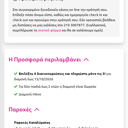
Η
Στο συγκεκριμένο ξενοδοχείο κάνεις on line την κράτησή σου.
Επίλεξε πόσα άτομα είστε, καθώς και ημερομηνία check in και
Ηλεία
check out και προχώρα στην κράτησή σου. Εάν χρειαστείς βοήθεια
μη διστάσεις να μας καλέσεις στο 210 3007877. Εναλλακτικά,
Ηράκλειο
συμπλήρωσε τη
σχετική φόρμα
και θα σε καλέσουμε εμείς!
Θ
Θάσος
Η Προσφορά περιλαμβάνει
Θεσσαλονίκη
Επιλέξτε 4 διανυκτερεύσεις και πληρώστε μόνο τις 3!
για
Ι
διαμονή έως 15/10/2026
Για δύο παιδιά έως 2 ετών η διαμονή είναι δωρεάν
Ιεράπετρα
Διαμονή Μόνο
Ιθάκη
Παροχές
Ικαρία
Ίος
Παροχές Καταλύματος
Δωρεάν Wi-Fi
Κλιματισμός
Τηλεόραση