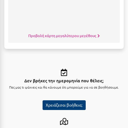
Κοζάνη
Κοκκώνι Κορινθίας
Κομοτηνή
Κόνιτσα
Προβολή χάρτη μεγαλύτερου μεγέθους
Κόρινθος
Κορώνη
Κουρούτα Ηλείας
Κουφονήσια
Δεν βρήκες την ημερομηνία που θέλεις;
Πες μας τι ψάχνεις και θα κάνουμε ότι μπορούμε για να σε βοηθήσουμε.
Κρήτη
Κρουαζιέρες
Χρειάζεσαι βοήθεια;
Κύθηρα
Κυλλήνη