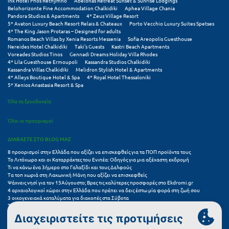
Πάργα
Ink Hotel Phos Rethymno
Abelonas Retreat Sunset & Sunrise Lodgings
Belohorizonte Fine Accommodation Chalkidiki
Aphea Village Chania
Pandora Studios & Apartments
4* Zeus Village Resort
Παρνασσός
5* Avaton Luxury Beach Resort Relais & Chateaux
Porto Vecchio Luxury Suites Spetses
4* The King Jason Protaras – Designed for adults
Πάρος
Romanos Beach Villas by Xenia Resorts Messenia
Sofia Areopolis Guesthouse
Nereides Hotel Chalkidiki
Taki's Guests
Kastri Beach Apartments
Voreades Studios Tinos
Gennadi Dreams Holiday Villa Rhodes
Πάτμος
4* Lila Guesthouse Ermoupoli
Kassandra Studios Chalkidiki
Kassandra Villas Chalkidiki
Melidron Stylish Hotel & Apartments
4* Alleys Boutique Hotel & Spa
4* Royal Hotel Thessaloniki
Πάτρα
5* Xenios Anastasia Resort & Spa
Παύλιανη
Όλα τα ξενοδοχεία
Πειραιάς
Όλοι οι προορισμοί
Πελοπόννησος
ΔΙΑΒΑΣΤΕ ΣΤΟ BLOG ΜΑΣ
8 προορισμοί στην Ελλάδα που αξίζει να επισκεφθείς για τα ΠΟΠ προϊόντα τους
Πήλιο
Το Λιτόχωρο και οι Καταρράκτες του Ενιπέα: Οδηγός για μια αξέχαστη εκδρομή
Τι να κάνω ένα 3ήμερο στο Γαλαξίδι και τους Δελφούς
Πιερία
Τα τοπ χωριά στη Λακωνική Μάνη που αξίζει να επισκεφθείς
Ψάχνεις νησί για τον 15Αύγουστο; Βρες τις καλύτερες προσφορές στο Ekdromi.gr
4 αρχαιολογικοί χώροι στην Ελλάδα που πρέπει να δεις έστω μία φορά στη ζωή σου
Πλαταμώνας
3 οικογενειακά καταλύματα για διακοπές στα Σύβοτα
Τα 11 καλύτερα καλοκαιρινά resorts στην Ελλάδα
7 μικρά ελληνικά νησιά για αξέχαστες καλοκαιρινές διακοπές
Πλύτρα Λακωνίας
5+1 ινσταγκραμικές παραλίες στην Ελλάδα που αξίζουν μια θέση στο feed σου