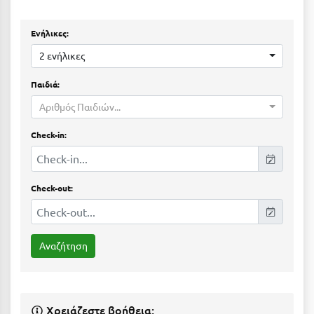
Ε
Ενήλικες:
Ελάτη Αρκαδίας
2 ενήλικες
Ελληνικό Αρκαδίας
Παιδιά:
Ελούντα Κρήτης
Αριθμός Παιδιών...
Ερέτρια
Check-in:
Ερμιόνη
Εύβοια
Check-out:
Ευρυτανία
Ζ
Ζαγοροχώρια
Ζάκυνθος
Χρειάζεστε βοήθεια;