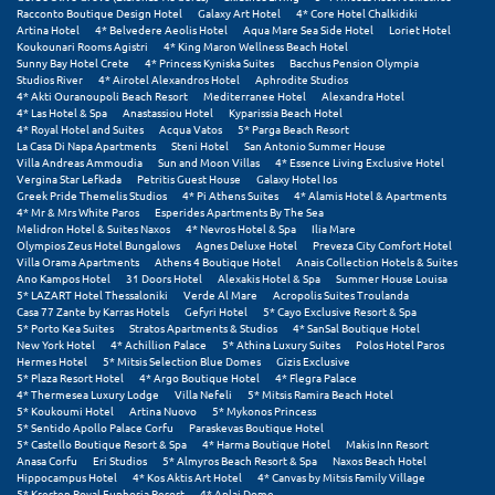
Racconto Boutique Design Hotel
Galaxy Art Hotel
4* Core Hotel Chalkidiki
Artina Hotel
4* Belvedere Aeolis Hotel
Aqua Mare Sea Side Hotel
Loriet Hotel
Μυστράς
Koukounari Rooms Agistri
4* King Maron Wellness Beach Hotel
Sunny Bay Hotel Crete
4* Princess Kyniska Suites
Bacchus Pension Olympia
Μυτιλήνη
Studios River
4* Airotel Alexandros Hotel
Aphrodite Studios
4* Akti Ouranoupoli Beach Resort
Mediterranee Hotel
Alexandra Hotel
4* Las Hotel & Spa
Anastassiou Hotel
Kyparissia Beach Hotel
4* Royal Hotel and Suites
Acqua Vatos
5* Parga Beach Resort
Ν
La Casa Di Napa Apartments
Steni Hotel
San Antonio Summer House
Villa Andreas Ammoudia
Sun and Moon Villas
4* Essence Living Exclusive Hotel
Vergina Star Lefkada
Petritis Guest House
Galaxy Hotel Ios
Νάξος
Greek Pride Themelis Studios
4* Pi Athens Suites
4* Alamis Hotel & Apartments
4* Mr & Mrs White Paros
Esperides Apartments By The Sea
Νάουσα
Melidron Hotel & Suites Naxos
4* Nevros Hotel & Spa
Ilia Mare
Olympios Zeus Hotel Bungalows
Agnes Deluxe Hotel
Preveza City Comfort Hotel
Villa Orama Apartments
Athens 4 Boutique Hotel
Anais Collection Hotels & Suites
Ναυπακτία
Ano Kampos Hotel
31 Doors Hotel
Alexakis Hotel & Spa
Summer House Louisa
5* LAZART Hotel Thessaloniki
Verde Al Mare
Acropolis Suites Troulanda
Ναύπλιο
Casa 77 Zante by Karras Hotels
Gefyri Hotel
5* Cayo Exclusive Resort & Spa
5* Porto Kea Suites
Stratos Apartments & Studios
4* SanSal Boutique Hotel
New York Hotel
4* Achillion Palace
5* Athina Luxury Suites
Polos Hotel Paros
Νέα Μάκρη
Hermes Hotel
5* Mitsis Selection Blue Domes
Gizis Exclusive
5* Plaza Resort Hotel
4* Argo Boutique Hotel
4* Flegra Palace
Νέα Στύρα Εύβοιας
4* Thermesea Luxury Lodge
Villa Nefeli
5* Mitsis Ramira Beach Hotel
5* Koukoumi Hotel
Artina Nuovo
5* Mykonos Princess
5* Sentido Apollo Palace Corfu
Paraskevas Boutique Hotel
Νέοι Πόροι Πιερίας
5* Castello Boutique Resort & Spa
4* Harma Boutique Hotel
Makis Inn Resort
Anasa Corfu
Eri Studios
5* Almyros Beach Resort & Spa
Naxos Beach Hotel
Hippocampus Hotel
4* Kos Aktis Art Hotel
4* Canvas by Mitsis Family Village
Ξ
5* Kresten Royal Euphoria Resort
4* Aplai Dome