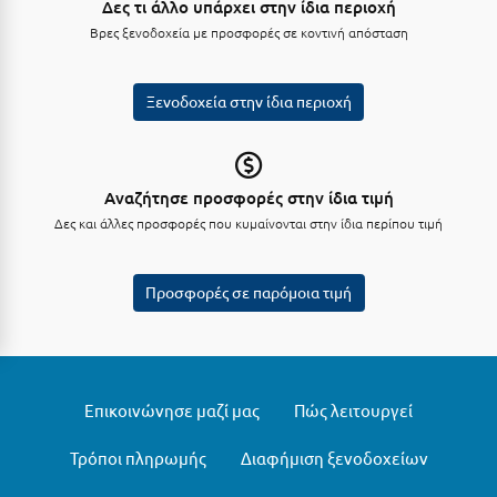
Δες τι άλλο υπάρχει στην ίδια περιοχή
Κύμη Ευβοίας
Βρες ξενοδοχεία με προσφορές σε κοντινή απόσταση
Κυπαρισσία
Ξενοδοχεία στην ίδια περιοχή
Κύπρος
Κως
Αναζήτησε προσφορές στην ίδια τιμή
Λ
Δες και άλλες προσφορές που κυμαίνονται στην ίδια περίπου τιμή
Λαγκάδια
Λακόπετρα Αχαΐας
Προσφορές σε παρόμοια τιμή
Λακωνία
Λασίθι
Επικοινώνησε μαζί μας
Πώς λειτουργεί
Λεπτοκαρυά
Τρόποι πληρωμής
Διαφήμιση ξενοδοχείων
Λέσβος