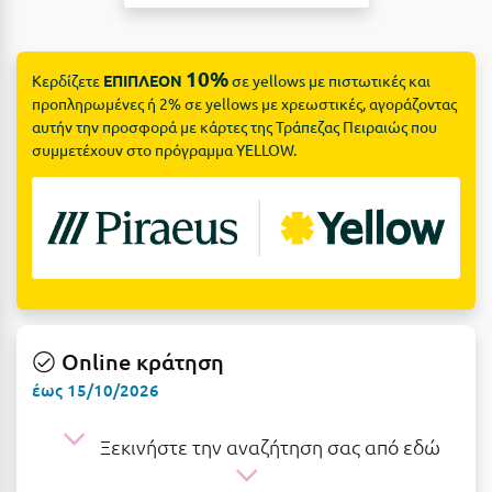
Suites
Βόλος
Βραχάτι Κορινθίας
10%
Κερδίζετε
ΕΠΙΠΛΕΟΝ
σε yellows με πιστωτικές και
Βυτίνα
Δες όλες τις προσφορές
προπληρωμένες ή 2% σε yellows με χρεωστικές, αγοράζοντας
αυτήν την προσφορά με κάρτες της Τράπεζας Πειραιώς που
Γ
Δες όλα τα πακέτα διακοπών
συμμετέχουν στο πρόγραμμα YELLOW.
Γαλαξiδι
Γλυφάδα
Γρεβενά
Γύθειο
Online κράτηση
Δ
έως 15/10/2026
Δελφοί
Ξεκινήστε την αναζήτηση σας από εδώ
Διακοπτό