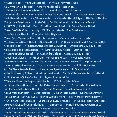
4* Lesse Hotel
Mare Vista Hotel
4* Mr & Mrs White Tinos
12 Olympian Gods Hotel
Akra Morea Hotel & Residences
Μεθώνη
Golden Sun Kokkoni Beach Hotel
4* Paradise Art Hotel Andros
4* Grecotel LUXME Oasis at Riviera Olympia & Aqua Park
4* Stefania Beach Resort
Μεσολόγγι
4* Philoxenia Hotel
4* Altamar Hotel
4* Nymfes Hotel & Spa
Elizabeth Studios
Margarona Royal Hotel
Porto Vitilo Boutique Hotel
4* Marpunta Resort
4* SAZ City Life Hotel
Porto Evia Boutique Hotel
5* Rodos Palace Hotel
Μεσσηνία
Muses SeaSide Villas
4* High Mill Paros
Golden Star Praxitelous
Favie Suzanne Hotel
4* Amalia Hotel Olympia
Μετέωρα
Moxy Patra Marina by Marriott International
Apanemia by Flegra Hotels
Mrs Chryssana Beach Hotel
Blue Sea Hotel
5* Nikki Beach Resort & Spa Porto Heli
Akroyali Hotel
4* Karras Grande Resort Zakynthos
Oniropetra Boutique Hotel
Μέτσοβο
Aeolis Boutique Hotel Naxos
4* Airotel Galaxy Kavala
Sirines Hotel
4* Dioni Boutique Hotel
5* Alexandra Golden Thassos Boutique Hotel
Μήλος
Above Blue Suites
5* Miraggio Thermal Spa Resort
4* Cezaria Hotel
Douskos Port House
4* Portaria Hotel
4* Diana Palace Hotel
Egilion Hotel
4* Amalia Hotel Meteora
ADG Luxurious Apartments
Achilles Hill Hotel
Μονεμβασιά
4* 100 Rizes Seaside Resort
Leonardos Apartments
4* Diana Hotel
4* Neikos Luxury Suites
Mont Helmos Hotel
Garbis Villas Kefalonia
Iris Hotel
Μουζάκι
4* Iliovasilema Suites Santorini
Agroktima Leonidio
4* Siora Vittoria Boutique Hotel Corfu
4* Aelius Hotel & Spa
Semiramis Guesthouse
Airotel Patras Smart Hotel
4* City Hotel Thessaloniki
Μπαλί Κρήτης
Paralia Beach Boutique Hotel
Dionysis Studios
Sunshine Apartments
Acqua Vatos Santorini
Saronis Hotel
Golden Rose Suites
Kochili Apartments
Μπάνσκο
Hotel Ntinas
5* Absolute Mykonos Suites & More
Το Μπαλκόνι της Αγόριανης
4* A For Art Hotel Thassos
Searocks Exclusive Village
4* Apollo Resort Art Hotel
Οικολογικός Ξενώνας «Philothea»
Manos Syros
Minthi Boutique Apartments
Μπούκα Μεσσηνίας
4* Alexandra Beach Thassos Spa Resort
Acrothea Perdika
Mirabilia Boutique Hotel Chalkidiki
Ithaca's Poem
Marathon Beach Resort Hotel
Μύκονος
Gera's Olive Grove (Elaionas Tis Geras)
Skiathos Living
5* Princess Resort Skiathos