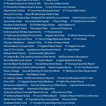
4* Rocabella Santorini Hotel & SPA
Elounda Garden Suites
5* Alexandros Palace Hotel & Suites
Living Theros Luxury Suites
Ξυλόκαστρο
Alexis Hotel Chania
4* Lena Mare Boutique Hotel
4* Civitel Akali Hotel
Mariya Art Living
Aqua Blu Boutique Hotel & Spa
5* Asterion Suites & Spa - Designed for adults by Louis Hotels
Hotel Kontes Comfort
Ο
Aqua Mare Hotel
Dionysos Hotel Agistri
Villea Village
4* Strada Marina Hotel
Douskos Guest House
En Plo Boutique Suites
Apikia Santorini
Molfetta Beach Hotel
Penelope Villas
Colours of Mykonos
Ορεινή Αρκαδία
Andromaches Holiday Apartments
5* Mykonos Soul
5* Mykonos Dove Beachfront Hotel
Aegean Sea Villas
4* White Harmony Suites
4* Lithos by Spyros & Flora
5* Varos Village Boutique Hotel
4* Art Hotel
Ορεινή Ναυπακτία
Olympic Palladium
Melissi Villas
4* Astir of Naxos Hotel
Petradi Beach Lounge Hotel
5* Eagles Palace Hotel
4* Aegean Houses
Casa Di Fiori Suites
Ippokampos Apartments Naxos
4* Vigla Hotel
Π
Halepa Hotel Chania
Iniohos Hotel Zakynthos
5* Lesante Blu, The Leading Hotels of the World
Delfinia Hotel & Bungalows
Xenia Residences & Suites
4* Apollo Resort
Angela Apartments Kos
Πάλαιρος
Sunrise Beach Suites Syros
Iliovasilema Hotel Naxos
4* Dionysos Sea Side Resort
Mrs Armelina by Mr&Mrs White Hotels
Hotel Ariadne Skyros
4* On The Rocks Hotel
Παξοί
Naxos Cottage
Sunrise Paros by Mr and Mrs White
5* Rethymno Mare Royal Hotel
4* Orpheas Resort
Porfi Beach Hotel
5* Lesante Classic – Preferred Hotels & Resorts
Menta City Boutique Hotel Crete
Παραλία Κατερίνης
Polis 1907
5* Aegean Suites Hotel Skiathos
4* Dafni Plus Hotel Pieria
Karras Livin Zakynthos
Apricot & Sea Luxury Villas Naxos
Aspros Potamos Houses
Παραλία Λιτοχώρου
Summer Bed Nydri
Anemelia Villa Zakynthos
Mykonos Lolita, A Grecotel Resort to Live
Little Venice Villas
4* Sofianna Resort & Spa
4* Louis Althea Beach
Dolphin Resort Hotel & Conference
Παράλιο Άστρος
Zante Vista Villas
4* Aqua Serenity Luxury Suites
Dimitra Hotel
Anastasia Hotel Crete
5* Amada Colossos Resort by Louis Hotels