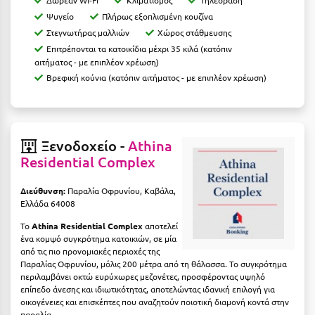
Ιωάννινα
Ψυγείο
Πλήρως εξοπλισμένη κουζίνα
Στεγνωτήρας μαλλιών
Χώρος στάθμευσης
Κ
Επιτρέπονται τα κατοικίδια μέχρι 35 κιλά (κατόπιν
αιτήματος - με επιπλέον χρέωση)
Καβάλα
Βρεφική κούνια (κατόπιν αιτήματος - με επιπλέον χρέωση)
Καλάβρυτα
Καλαμάτα
Ξενοδοχείο -
Athina
Κάλαμος
Residential Complex
Καλαμπάκα
Διεύθυνση:
Παραλία Οφρυνίου, Καβάλα,
Ελλάδα 64008
Κάλυμνος
Το
Athina Residential Complex
αποτελεί
Καμένα Βούρλα
ένα κομψό συγκρότημα κατοικιών, σε μία
από τις πιο προνομιακές περιοχές της
Καρδάμαινα
Παραλίας Οφρυνίου, μόλις 200 μέτρα από τη θάλασσα. Το συγκρότημα
περιλαμβάνει οκτώ ευρύχωρες μεζονέτες, προσφέροντας υψηλό
επίπεδο άνεσης και ιδιωτικότητας, αποτελώντας ιδανική επιλογή για
Καρδαμύλη
οικογένειες και επισκέπτες που αναζητούν ποιοτική διαμονή κοντά στην
παραλία.