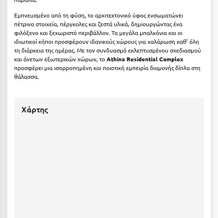
Καρδίτσα
Εμπνευσμένο από τη φύση, το αρχιτεκτονικό ύφος ενσωματώνει
Κάρπαθος
πέτρινα στοιχεία, πέργκολες και ζεστά υλικά, δημιουργώντας ένα
φιλόξενο και ξεχωριστό περιβάλλον. Τα μεγάλα μπαλκόνια και οι
Καρπενήσι
ιδιωτικοί κήποι προσφέρουν ιδανικούς χώρους για χαλάρωση καθ’ όλη
τη διάρκεια της ημέρας. Με τον συνδυασμό εκλεπτυσμένου σχεδιασμού
Κάρυστος
και άνετων εξωτερικών χώρων, το
Athina Residential Complex
προσφέρει μια ισορροπημένη και ποιοτική εμπειρία διαμονής δίπλα στη
Κάσος
θάλασσα.
Κασσάνδρα
Χάρτης
Καστοριά
Κατερίνη
Κέα - Τζιά
Κερατέα
Κέρκυρα
Κεφαλονιά