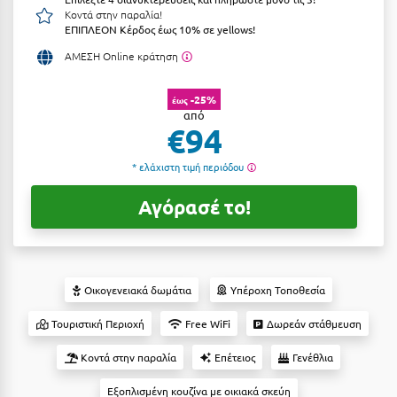
Κοντά στην παραλία!
Αργολίδα
Ξενοδοχεία 3 Αστέρων
ΕΠΙΠΛΕΟΝ Κέρδος έως 10% σε yellows!
Αριδαία
ΑΜΕΣΗ Online κράτηση
Ξενοδοχεία 4 Αστέρων
Αρκαδία
Ξενοδοχεία 5 Αστέρων
-25%
έως
από
Αρκίτσα
Βίλες
€94
Αρτέμιδα
Κρουαζιέρες
* ελάχιστη τιμή περιόδου
Αρχαία Ολυμπία
Ενοικιαζόμενα Δωμάτια
Αγόρασέ το!
Αστυπάλαια
Διαμερίσματα
Αττική
Studios
Αχαΐα
Οικογενειακά δωμάτια
Υπέροχη Τοποθεσία
Boutique Hotels
Τουριστική Περιοχή
Free WiFi
Δωρεάν στάθμευση
Ξενώνες
Β
Κοντά στην παραλία
Επέτειος
Γενέθλια
Camping
Βansko
Εξοπλισμένη κουζίνα με οικιακά σκεύη