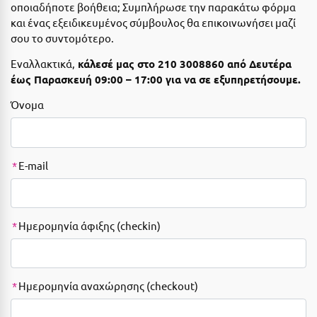
οποιαδήποτε βοήθεια; Συμπλήρωσε την παρακάτω φόρμα
Αιδηψός
ΤΎΠΟΣ ΔΙΑΤΡΟΦΉΣ
και ένας εξειδικευμένος σύμβουλος θα επικοινωνήσει μαζί
Διαμονή Μόνο
σου το συντομότερο.
Αλεξανδρούπολη
Εναλλακτικά,
κάλεσέ μας στο
210 3008860
από Δευτέρα
Πρωινό
Αλισσός Αχαΐας
έως Παρασκευή 09:00 – 17:00 για να σε εξυπηρετήσουμε.
Ημιδιατροφή
Αλόννησος
Όνομα
Ημιδιατροφή + Ποτά
Αμαλιάδα
Πλήρης Διατροφή
Αμάρυνθος
*
E-mail
All Inclusive
Αμοργός
Ένα Γεύμα
Αμφίκλεια
*
Ημερομηνία άφιξης (checkin)
Δύο Γεύματα + Ποτά
Ανάβυσσος
Άνδρος
ΤΎΠΟΣ ΚΑΤΑΛΎΜΑΤΟΣ
Αντίπαρος
Ξενοδοχεία 1 Αστέρι
*
Ημερομηνία αναχώρησης (checkout)
Αράχωβα
Ξενοδοχεία 2 Αστέρων