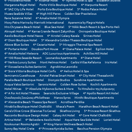
4* Philoxenia Hotel
4* Altamar Hotel
4* Nymfes Hotel & Spa
Elizabeth Studios
Η
Margarona Royal Hotel
Porto Vitilo Boutique Hotel
4* Marpunta Resort
4* SAZ City Life Hotel
Porto Evia Boutique Hotel
5* Rodos Palace Hotel
Muses SeaSide Villas
4* High Mill Paros
Golden Star Praxitelous
Ηλεία
Favie Suzanne Hotel
4* Amalia Hotel Olympia
Moxy Patra Marina by Marriott International
Apanemia by Flegra Hotels
Ηράκλειο
Mrs Chryssana Beach Hotel
Blue Sea Hotel
5* Nikki Beach Resort & Spa Porto Heli
Akroyali Hotel
4* Karras Grande Resort Zakynthos
Oniropetra Boutique Hotel
Aeolis Boutique Hotel Naxos
4* Airotel Galaxy Kavala
Sirines Hotel
4* Dioni Boutique Hotel
5* Alexandra Golden Thassos Boutique Hotel
Θ
Above Blue Suites
4* Cezaria Hotel
5* Miraggio Thermal Spa Resort
4* Portaria Hotel
Douskos Port House
4* Diana Palace Hotel
Egilion Hotel
4* Amalia Hotel Meteora
ADG Luxurious Apartments
Achilles Hill Hotel
Θάσος
4* 100 Rizes Seaside Resort
Leonardos Apartments
4* Diana Hotel
4* Neikos Luxury Suites
Mont Helmos Hotel
Garbis Villas Kefalonia
Iris Hotel
Θεσσαλονίκη
4* Iliovasilema Suites Santorini
Agroktima Leonidio
4* Siora Vittoria Boutique Hotel Corfu
4* Aelius Hotel & Spa
Semiramis Guesthouse
Airotel Patras Smart Hotel
4* City Hotel Thessaloniki
Ι
Paralia Beach Boutique Hotel
Dionysis Studios
Sunshine Apartments
Acqua Vatos Santorini
Saronis Hotel
Golden Rose Suites
Kochili Apartments
Hotel Ntinas
5* Absolute Mykonos Suites & More
Το Μπαλκόνι της Αγόριανης
Ιεράπετρα
4* A For Art Hotel Thassos
Searocks Exclusive Village
4* Apollo Resort Art Hotel
Οικολογικός Ξενώνας «Philothea»
Manos Syros
Minthi Boutique Apartments
4* Alexandra Beach Thassos Spa Resort
Acrothea Perdika
Ιθάκη
Mirabilia Boutique Hotel Chalkidiki
Ithaca's Poem
Marathon Beach Resort Hotel
Gera's Olive Grove (Elaionas Tis Geras)
Skiathos Living
5* Princess Resort Skiathos
Ικαρία
Racconto Boutique Design Hotel
Galaxy Art Hotel
4* Core Hotel Chalkidiki
Artina Hotel
4* Belvedere Aeolis Hotel
Aqua Mare Sea Side Hotel
Loriet Hotel
Koukounari Rooms Agistri
4* King Maron Wellness Beach Hotel
Ίος
Sunny Bay Hotel Crete
4* Princess Kyniska Suites
Bacchus Pension Olympia