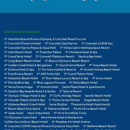
Ε
Ελάτη Αρκαδίας
Ελληνικό Αρκαδίας
ΔΗΜΟΦΙΛΗ ΞΕΝΟΔΟΧΕΙΑ
Ελούντα Κρήτης
5* Mandola Rosa at Riviera Olympia, A Grecotel Resort to Live
5* Grecotel Filoxenia Hotel
4* Grecotel Casa Marron
5* Grecotel LUXME Kos
4* Grecotel Marine Palace & Aqua Park
5* Mitsis Galini Wellness Spa & Resort
Ερέτρια
5* Valis Resort Hotel
4* Poseidon Palace
5* Montana Hotel & Spa
5* Grand Serai Hotel
5* Cronwell Platamon Resort
Nautica Bay Hotel
Ερμιόνη
4* Long Beach Resort Hotel
4* Bianco Olympico Beach Resort
4* Golden Coast Hotel & Bungalows
5* Zeus Eretria Resort
4* Tosca Beach Hotel
4* Exotica Hotel & Spa
5* Ilio Mare Hotels & Resorts
4* Airotel Achaia Beach Hotel
Εύβοια
4* Evia Riviera Resort
4* AKS Porto Heli
4* Grand Platon Hotel
4* Maranton Beach Hotel
5* Dion Palace Luxury Resort & Spa
4* Arion Hotel
Ευρυτανία
4* Florida Blue Bay
5* Blue Lagoon Princess
4* Klelia Beach Hotel
4* Xenia Poros Image
4* Kronos Hotel
Zante Plaza Hotel & Apartments
4* Dolphin Bay Seaside Resort & Suites
5* Selyria Resort
Ζ
4* Olympic Village Hotel & Spa
5* Corfu Holiday Palace
Kanelli Beach Hotel
4* Mouzaki Palace Hotel & Spa
5* Porto Carras Meliton
Siagas Beach Hotel
4* Alykanas Beach Grand Hotel
Irene Studios
Theoxenia Hotel Apartments
Ζαγοροχώρια
4* Brown Beach Evia Island
4* Palmariva Beach
Porto Zorro Beach Hotel
4* Lesse Hotel
Mare Vista Hotel
4* Mr & Mrs White Tinos
12 Olympian Gods Hotel
Akra Morea Hotel & Residences
Ζάκυνθος
Golden Sun Kokkoni Beach Hotel
4* Paradise Art Hotel Andros
4* Grecotel LUXME Oasis at Riviera Olympia & Aqua Park
4* Stefania Beach Resort