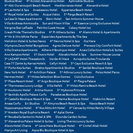
Studios River
4* Airotel Alexandros Hotel
Aphrodite Studios
Ιωάννινα
4* Akti Ouranoupoli Beach Resort
Mediterranee Hotel
Alexandra Hotel
4* Las Hotel & Spa
Anastassiou Hotel
Kyparissia Beach Hotel
4* Royal Hotel and Suites
Acqua Vatos
5* Parga Beach Resort
La Casa Di Napa Apartments
Steni Hotel
San Antonio Summer House
Κ
Villa Andreas Ammoudia
Sun and Moon Villas
4* Essence Living Exclusive Hotel
Vergina Star Lefkada
Petritis Guest House
Galaxy Hotel Ios
Greek Pride Themelis Studios
4* Pi Athens Suites
4* Alamis Hotel & Apartments
Καβάλα
4* Mr & Mrs White Paros
Esperides Apartments By The Sea
Melidron Hotel & Suites Naxos
4* Nevros Hotel & Spa
Ilia Mare
Καλάβρυτα
Olympios Zeus Hotel Bungalows
Agnes Deluxe Hotel
Preveza City Comfort Hotel
Villa Orama Apartments
Athens 4 Boutique Hotel
Anais Collection Hotels & Suites
Ano Kampos Hotel
31 Doors Hotel
Alexakis Hotel & Spa
Summer House Louisa
Καλαμάτα
5* LAZART Hotel Thessaloniki
Verde Al Mare
Acropolis Suites Troulanda
Casa 77 Zante by Karras Hotels
Gefyri Hotel
5* Cayo Exclusive Resort & Spa
Κάλαμος
5* Porto Kea Suites
Stratos Apartments & Studios
4* SanSal Boutique Hotel
New York Hotel
4* Achillion Palace
5* Athina Luxury Suites
Polos Hotel Paros
Hermes Hotel
5* Mitsis Selection Blue Domes
Gizis Exclusive
Καλαμπάκα
5* Plaza Resort Hotel
4* Argo Boutique Hotel
4* Flegra Palace
4* Thermesea Luxury Lodge
Villa Nefeli
5* Mitsis Ramira Beach Hotel
Κάλυμνος
5* Koukoumi Hotel
Artina Nuovo
5* Mykonos Princess
5* Sentido Apollo Palace Corfu
Paraskevas Boutique Hotel
5* Castello Boutique Resort & Spa
4* Harma Boutique Hotel
Makis Inn Resort
Καμένα Βούρλα
Anasa Corfu
Eri Studios
5* Almyros Beach Resort & Spa
Naxos Beach Hotel
Hippocampus Hotel
4* Kos Aktis Art Hotel
4* Canvas by Mitsis Family Village
Καρδάμαινα
5* Kresten Royal Euphoria Resort
4* Aplai Dome
4* Rocabella Santorini Hotel & SPA
Elounda Garden Suites
5* Alexandros Palace Hotel & Suites
Living Theros Luxury Suites
Καρδαμύλη
Alexis Hotel Chania
4* Lena Mare Boutique Hotel
4* Civitel Akali Hotel
Mariya Art Living
Aqua Blu Boutique Hotel & Spa