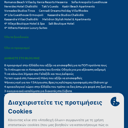
Romanos Beach Villas by Xenia Resorts Messenia
Sofia Areopolis Guesthouse
Κοζάνη
Nereides Hotel Chalkidiki
Taki's Guests
Kastri Beach Apartments
Voreades Studios Tinos
Gennadi Dreams Holiday Villa Rhodes
Κοκκώνι Κορινθίας
4* Lila Guesthouse Ermoupoli
Kassandra Studios Chalkidiki
Kassandra Villas Chalkidiki
Melidron Stylish Hotel & Apartments
4* Alleys Boutique Hotel & Spa
Salt Boutique Hotel
Κομοτηνή
4* Athens Mansion Luxury Suites
Κόνιτσα
Όλα τα ξενοδοχεία
Κόρινθος
Όλοι οι προορισμοί
Κορώνη
ΔΙΑΒΑΣΤΕ ΣΤΟ BLOG ΜΑΣ
8 προορισμοί στην Ελλάδα που αξίζει να επισκεφθείς για τα ΠΟΠ προϊόντα τους
Κουρούτα Ηλείας
Το Λιτόχωρο και οι Καταρράκτες του Ενιπέα: Οδηγός για μια αξέχαστη εκδρομή
Τι να κάνω ένα 3ήμερο στο Γαλαξίδι και τους Δελφούς
Τα τοπ χωριά στη Λακωνική Μάνη που αξίζει να επισκεφθείς
Κουφονήσια
Ψάχνεις νησί για τον 15Αύγουστο; Βρες τις καλύτερες προσφορές στο Ekdromi.gr
4 αρχαιολογικοί χώροι στην Ελλάδα που πρέπει να δεις έστω μία φορά στη ζωή σου
Κρήτη
3 οικογενειακά καταλύματα για διακοπές στα Σύβοτα
Τα 11 καλύτερα καλοκαιρινά resorts στην Ελλάδα
7 μικρά ελληνικά νησιά για αξέχαστες καλοκαιρινές διακοπές
Κρουαζιέρες
5+1 ινσταγκραμικές παραλίες στην Ελλάδα που αξίζουν μια θέση στο feed σου
Κύθηρα
Συχνές Ερωτήσεις (FAQs) για Ξενοδοχεία
Κυλλήνη