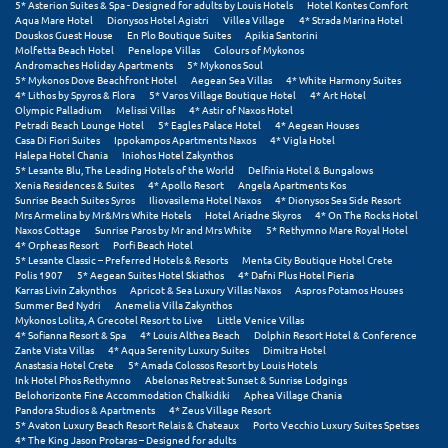
Καρδίτσα
5* Asterion Suites & Spa - Designed for adults by Louis Hotels
Hotel Kontes Comfort
Aqua Mare Hotel
Dionysos Hotel Agistri
Villea Village
4* Strada Marina Hotel
Douskos Guest House
En Plo Boutique Suites
Apikia Santorini
Κάρπαθος
Molfetta Beach Hotel
Penelope Villas
Colours of Mykonos
Andromaches Holiday Apartments
5* Mykonos Soul
Καρπενήσι
5* Mykonos Dove Beachfront Hotel
Aegean Sea Villas
4* White Harmony Suites
4* Lithos by Spyros & Flora
5* Varos Village Boutique Hotel
4* Art Hotel
Olympic Palladium
Melissi Villas
4* Astir of Naxos Hotel
Κάρυστος
Petradi Beach Lounge Hotel
5* Eagles Palace Hotel
4* Aegean Houses
Casa Di Fiori Suites
Ippokampos Apartments Naxos
4* Vigla Hotel
Κάσος
Halepa Hotel Chania
Iniohos Hotel Zakynthos
5* Lesante Blu, The Leading Hotels of the World
Delfinia Hotel & Bungalows
Xenia Residences & Suites
4* Apollo Resort
Angela Apartments Kos
Κασσάνδρα
Sunrise Beach Suites Syros
Iliovasilema Hotel Naxos
4* Dionysos Sea Side Resort
Mrs Armelina by Mr&Mrs White Hotels
Hotel Ariadne Skyros
4* On The Rocks Hotel
Naxos Cottage
Sunrise Paros by Mr and Mrs White
5* Rethymno Mare Royal Hotel
Καστοριά
4* Orpheas Resort
Porfi Beach Hotel
5* Lesante Classic – Preferred Hotels & Resorts
Menta City Boutique Hotel Crete
Κατερίνη
Polis 1907
5* Aegean Suites Hotel Skiathos
4* Dafni Plus Hotel Pieria
Karras Livin Zakynthos
Apricot & Sea Luxury Villas Naxos
Aspros Potamos Houses
Summer Bed Nydri
Anemelia Villa Zakynthos
Κέα - Τζιά
Mykonos Lolita, A Grecotel Resort to Live
Little Venice Villas
4* Sofianna Resort & Spa
4* Louis Althea Beach
Dolphin Resort Hotel & Conference
Κερατέα
Zante Vista Villas
4* Aqua Serenity Luxury Suites
Dimitra Hotel
Anastasia Hotel Crete
5* Amada Colossos Resort by Louis Hotels
Ink Hotel Phos Rethymno
Abelonas Retreat Sunset & Sunrise Lodgings
Κέρκυρα
Belohorizonte Fine Accommodation Chalkidiki
Aphea Village Chania
Pandora Studios & Apartments
4* Zeus Village Resort
Κεφαλονιά
5* Avaton Luxury Beach Resort Relais & Chateaux
Porto Vecchio Luxury Suites Spetses
4* The King Jason Protaras – Designed for adults