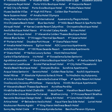
4* Philoxenia Hotel
4* Altamar Hotel
4* Nymfes Hotel & Spa
Elizabeth Studios
Η
Margarona Royal Hotel
Porto Vitilo Boutique Hotel
4* Marpunta Resort
4* SAZ City Life Hotel
Porto Evia Boutique Hotel
5* Rodos Palace Hotel
Muses SeaSide Villas
4* High Mill Paros
Golden Star Praxitelous
Ηλεία
Favie Suzanne Hotel
4* Amalia Hotel Olympia
Moxy Patra Marina by Marriott International
Apanemia by Flegra Hotels
Ηράκλειο
Mrs Chryssana Beach Hotel
Blue Sea Hotel
5* Nikki Beach Resort & Spa Porto Heli
Akroyali Hotel
4* Karras Grande Resort Zakynthos
Oniropetra Boutique Hotel
Aeolis Boutique Hotel Naxos
4* Airotel Galaxy Kavala
Sirines Hotel
4* Dioni Boutique Hotel
5* Alexandra Golden Thassos Boutique Hotel
Θ
Above Blue Suites
5* Miraggio Thermal Spa Resort
4* Cezaria Hotel
4* Portaria Hotel
Douskos Port House
4* Diana Palace Hotel
4* Amalia Hotel Meteora
Egilion Hotel
ADG Luxurious Apartments
Θάσος
Achilles Hill Hotel
4* 100 Rizes Seaside Resort
Leonardos Apartments
4* Diana Hotel
4* Neikos Luxury Suites
Mont Helmos Hotel
Θεσσαλονίκη
Garbis Villas Kefalonia
Iris Hotel
4* Iliovasilema Suites Santorini
Agroktima Leonidio
4* Siora Vittoria Boutique Hotel Corfu
4* Aelius Hotel & Spa
Semiramis Guesthouse
Airotel Patras Smart Hotel
4* City Hotel Thessaloniki
Ι
Paralia Beach Boutique Hotel
Dionysis Studios
Sunshine Apartments
Acqua Vatos Santorini
Saronis Hotel
Golden Rose Suites
Kochili Apartments
Hotel Ntinas
5* Absolute Mykonos Suites & More
Το Μπαλκόνι της Αγόριανης
Ιεράπετρα
4* A For Art Hotel Thassos
Searocks Exclusive Village
4* Apollo Resort Art Hotel
Οικολογικός Ξενώνας «Philothea»
Manos Syros
Minthi Boutique Apartments
4* Alexandra Beach Thassos Spa Resort
Acrothea Perdika
Ιθάκη
Mirabilia Boutique Hotel Chalkidiki
Ithaca's Poem
Marathon Beach Resort Hotel
Gera's Olive Grove (Elaionas Tis Geras)
Skiathos Living
5* Princess Resort Skiathos
Ικαρία
Racconto Boutique Design Hotel
Galaxy Art Hotel
4* Core Hotel Chalkidiki
Artina Hotel
4* Belvedere Aeolis Hotel
Aqua Mare Sea Side Hotel
Loriet Hotel
Koukounari Rooms Agistri
4* King Maron Wellness Beach Hotel
Ίος
Sunny Bay Hotel Crete
4* Princess Kyniska Suites
Bacchus Pension Olympia