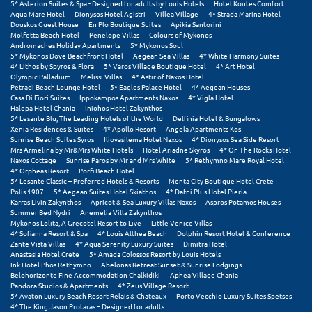
Καρδίτσα
5* Asterion Suites & Spa - Designed for adults by Louis Hotels
Hotel Kontes Comfort
Aqua Mare Hotel
Dionysos Hotel Agistri
Villea Village
4* Strada Marina Hotel
Douskos Guest House
En Plo Boutique Suites
Apikia Santorini
Κάρπαθος
Molfetta Beach Hotel
Penelope Villas
Colours of Mykonos
Andromaches Holiday Apartments
5* Mykonos Soul
Καρπενήσι
5* Mykonos Dove Beachfront Hotel
Aegean Sea Villas
4* White Harmony Suites
4* Lithos by Spyros & Flora
5* Varos Village Boutique Hotel
4* Art Hotel
Olympic Palladium
Melissi Villas
4* Astir of Naxos Hotel
Κάρυστος
Petradi Beach Lounge Hotel
5* Eagles Palace Hotel
4* Aegean Houses
Casa Di Fiori Suites
Ippokampos Apartments Naxos
4* Vigla Hotel
Κάσος
Halepa Hotel Chania
Iniohos Hotel Zakynthos
5* Lesante Blu, The Leading Hotels of the World
Delfinia Hotel & Bungalows
Xenia Residences & Suites
4* Apollo Resort
Angela Apartments Kos
Κασσάνδρα
Sunrise Beach Suites Syros
Iliovasilema Hotel Naxos
4* Dionysos Sea Side Resort
Mrs Armelina by Mr&Mrs White Hotels
Hotel Ariadne Skyros
4* On The Rocks Hotel
Naxos Cottage
Sunrise Paros by Mr and Mrs White
5* Rethymno Mare Royal Hotel
Καστοριά
4* Orpheas Resort
Porfi Beach Hotel
5* Lesante Classic – Preferred Hotels & Resorts
Menta City Boutique Hotel Crete
Κατερίνη
Polis 1907
5* Aegean Suites Hotel Skiathos
4* Dafni Plus Hotel Pieria
Karras Livin Zakynthos
Apricot & Sea Luxury Villas Naxos
Aspros Potamos Houses
Summer Bed Nydri
Anemelia Villa Zakynthos
Κέα - Τζιά
Mykonos Lolita, A Grecotel Resort to Live
Little Venice Villas
4* Sofianna Resort & Spa
4* Louis Althea Beach
Dolphin Resort Hotel & Conference
Κερατέα
Zante Vista Villas
4* Aqua Serenity Luxury Suites
Dimitra Hotel
Anastasia Hotel Crete
5* Amada Colossos Resort by Louis Hotels
Ink Hotel Phos Rethymno
Abelonas Retreat Sunset & Sunrise Lodgings
Κέρκυρα
Belohorizonte Fine Accommodation Chalkidiki
Aphea Village Chania
Pandora Studios & Apartments
4* Zeus Village Resort
Κεφαλονιά
5* Avaton Luxury Beach Resort Relais & Chateaux
Porto Vecchio Luxury Suites Spetses
4* The King Jason Protaras – Designed for adults