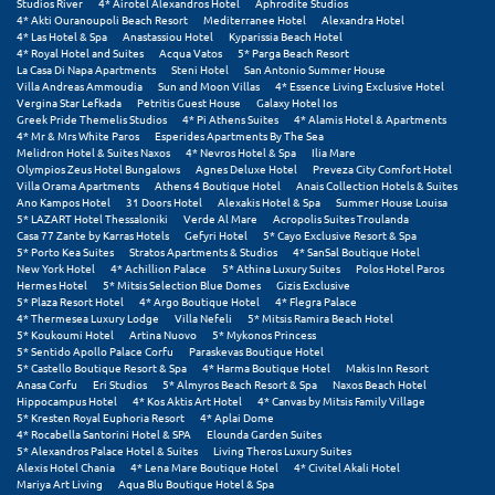
Studios River
4* Airotel Alexandros Hotel
Aphrodite Studios
Ιωάννινα
4* Akti Ouranoupoli Beach Resort
Mediterranee Hotel
Alexandra Hotel
4* Las Hotel & Spa
Anastassiou Hotel
Kyparissia Beach Hotel
4* Royal Hotel and Suites
Acqua Vatos
5* Parga Beach Resort
La Casa Di Napa Apartments
Steni Hotel
San Antonio Summer House
Κ
Villa Andreas Ammoudia
Sun and Moon Villas
4* Essence Living Exclusive Hotel
Vergina Star Lefkada
Petritis Guest House
Galaxy Hotel Ios
Greek Pride Themelis Studios
4* Pi Athens Suites
4* Alamis Hotel & Apartments
Καβάλα
4* Mr & Mrs White Paros
Esperides Apartments By The Sea
Melidron Hotel & Suites Naxos
4* Nevros Hotel & Spa
Ilia Mare
Καλάβρυτα
Olympios Zeus Hotel Bungalows
Agnes Deluxe Hotel
Preveza City Comfort Hotel
Villa Orama Apartments
Athens 4 Boutique Hotel
Anais Collection Hotels & Suites
Ano Kampos Hotel
31 Doors Hotel
Alexakis Hotel & Spa
Summer House Louisa
Καλαμάτα
5* LAZART Hotel Thessaloniki
Verde Al Mare
Acropolis Suites Troulanda
Casa 77 Zante by Karras Hotels
Gefyri Hotel
5* Cayo Exclusive Resort & Spa
Κάλαμος
5* Porto Kea Suites
Stratos Apartments & Studios
4* SanSal Boutique Hotel
New York Hotel
4* Achillion Palace
5* Athina Luxury Suites
Polos Hotel Paros
Hermes Hotel
5* Mitsis Selection Blue Domes
Gizis Exclusive
Καλαμπάκα
5* Plaza Resort Hotel
4* Argo Boutique Hotel
4* Flegra Palace
4* Thermesea Luxury Lodge
Villa Nefeli
5* Mitsis Ramira Beach Hotel
Κάλυμνος
5* Koukoumi Hotel
Artina Nuovo
5* Mykonos Princess
5* Sentido Apollo Palace Corfu
Paraskevas Boutique Hotel
5* Castello Boutique Resort & Spa
4* Harma Boutique Hotel
Makis Inn Resort
Καμένα Βούρλα
Anasa Corfu
Eri Studios
5* Almyros Beach Resort & Spa
Naxos Beach Hotel
Hippocampus Hotel
4* Kos Aktis Art Hotel
4* Canvas by Mitsis Family Village
Καρδάμαινα
5* Kresten Royal Euphoria Resort
4* Aplai Dome
4* Rocabella Santorini Hotel & SPA
Elounda Garden Suites
5* Alexandros Palace Hotel & Suites
Living Theros Luxury Suites
Καρδαμύλη
Alexis Hotel Chania
4* Lena Mare Boutique Hotel
4* Civitel Akali Hotel
Mariya Art Living
Aqua Blu Boutique Hotel & Spa