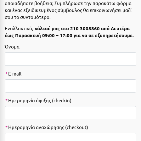
οποιαδήποτε βοήθεια; Συμπλήρωσε την παρακάτω φόρμα
Αιδηψός
ΤΎΠΟΣ ΔΙΑΤΡΟΦΉΣ
και ένας εξειδικευμένος σύμβουλος θα επικοινωνήσει μαζί
Διαμονή Μόνο
σου το συντομότερο.
Αλεξανδρούπολη
Εναλλακτικά,
κάλεσέ μας στο
210 3008860
από Δευτέρα
Πρωινό
Αλισσός Αχαΐας
έως Παρασκευή 09:00 – 17:00 για να σε εξυπηρετήσουμε.
Ημιδιατροφή
Αλόννησος
Όνομα
Ημιδιατροφή + Ποτά
Αμαλιάδα
Πλήρης Διατροφή
Αμάρυνθος
*
E-mail
All Inclusive
Αμοργός
Ένα Γεύμα
Αμφίκλεια
*
Ημερομηνία άφιξης (checkin)
Δύο Γεύματα + Ποτά
Ανάβυσσος
Άνδρος
ΤΎΠΟΣ ΚΑΤΑΛΎΜΑΤΟΣ
Αντίπαρος
Ξενοδοχεία 1 Αστέρι
*
Ημερομηνία αναχώρησης (checkout)
Αράχωβα
Ξενοδοχεία 2 Αστέρων