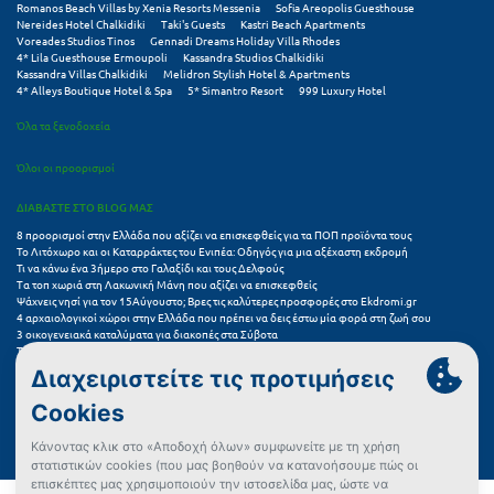
Romanos Beach Villas by Xenia Resorts Messenia
Sofia Areopolis Guesthouse
Κοζάνη
Nereides Hotel Chalkidiki
Taki's Guests
Kastri Beach Apartments
Voreades Studios Tinos
Gennadi Dreams Holiday Villa Rhodes
Κοκκώνι Κορινθίας
4* Lila Guesthouse Ermoupoli
Kassandra Studios Chalkidiki
Kassandra Villas Chalkidiki
Melidron Stylish Hotel & Apartments
4* Alleys Boutique Hotel & Spa
5* Simantro Resort
999 Luxury Hotel
Κομοτηνή
Όλα τα ξενοδοχεία
Κόνιτσα
Όλοι οι προορισμοί
Κόρινθος
ΔΙΑΒΑΣΤΕ ΣΤΟ BLOG ΜΑΣ
Κορώνη
8 προορισμοί στην Ελλάδα που αξίζει να επισκεφθείς για τα ΠΟΠ προϊόντα τους
Το Λιτόχωρο και οι Καταρράκτες του Ενιπέα: Οδηγός για μια αξέχαστη εκδρομή
Κουρούτα Ηλείας
Τι να κάνω ένα 3ήμερο στο Γαλαξίδι και τους Δελφούς
Τα τοπ χωριά στη Λακωνική Μάνη που αξίζει να επισκεφθείς
Ψάχνεις νησί για τον 15Αύγουστο; Βρες τις καλύτερες προσφορές στο Ekdromi.gr
Κουφονήσια
4 αρχαιολογικοί χώροι στην Ελλάδα που πρέπει να δεις έστω μία φορά στη ζωή σου
3 οικογενειακά καταλύματα για διακοπές στα Σύβοτα
Κρήτη
Τα 11 καλύτερα καλοκαιρινά resorts στην Ελλάδα
7 μικρά ελληνικά νησιά για αξέχαστες καλοκαιρινές διακοπές
5+1 ινσταγκραμικές παραλίες στην Ελλάδα που αξίζουν μια θέση στο feed σου
Κρουαζιέρες
Συχνές Ερωτήσεις (FAQs) για Ξενοδοχεία
Κύθηρα
Κυλλήνη