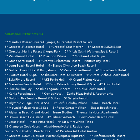
Ε
Ελάτη Αρκαδίας
Ελληνικό Αρκαδίας
ΔΗΜΟΦΙΛΗ ΞΕΝΟΔΟΧΕΙΑ
Ελούντα Κρήτης
5* Mandola Rosa at Riviera Olympia, A Grecotel Resort to Live
5* Grecotel Filoxenia Hotel
4* Grecotel Casa Marron
5* Grecotel LUXME Kos
4* Grecotel Marine Palace & Aqua Park
5* Mitsis Galini Wellness Spa & Resort
Ερέτρια
5* Valis Resort Hotel
4* Poseidon Palace
5* Montana Hotel & Spa
5* Grand Serai Hotel
5* Cronwell Platamon Resort
Nautica Bay Hotel
Ερμιόνη
4* Long Beach Resort Hotel
4* Bianco Olympico Beach Resort
4* Golden Coast Hotel & Bungalows
5* Zeus Eretria Resort
4* Tosca Beach Hotel
4* Exotica Hotel & Spa
5* Ilio Mare Hotels & Resorts
4* Airotel Achaia Beach Hotel
Εύβοια
4* Evia Riviera Resort
4* AKS Porto Heli
4* Grand Platon Hotel
4* Maranton Beach Hotel
5* Dion Palace Luxury Resort & Spa
4* Arion Hotel
Ευρυτανία
4* Florida Blue Bay
5* Blue Lagoon Princess
4* Klelia Beach Hotel
4* Xenia Poros Image
4* Kronos Hotel
Zante Plaza Hotel & Apartments
4* Dolphin Bay Seaside Resort & Suites
5* Selyria Resort
Ζ
4* Olympic Village Hotel & Spa
5* Corfu Holiday Palace
Kanelli Beach Hotel
4* Mouzaki Palace Hotel & Spa
5* Porto Carras Meliton
Siagas Beach Hotel
4* Alykanas Beach Grand Hotel
Irene Studios
Theoxenia Hotel Apartments
Ζαγοροχώρια
4* Brown Beach Evia Island
4* Palmariva Beach
Porto Zorro Beach Hotel
4* Lesse Hotel
Mare Vista Hotel
4* Mr & Mrs White Tinos
12 Olympian Gods Hotel
Akra Morea Hotel & Residences
Ζάκυνθος
Golden Sun Kokkoni Beach Hotel
4* Paradise Art Hotel Andros
4* Grecotel LUXME Oasis at Riviera Olympia & Aqua Park
4* Stefania Beach Resort