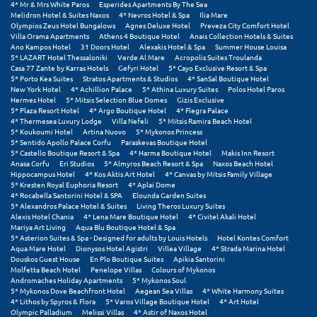
Φοινικούντα
4* Mr & Mrs White Paros
Esperides Apartments By The Sea
Melidron Hotel & Suites Naxos
4* Nevros Hotel & Spa
Ilia Mare
Olympios Zeus Hotel Bungalows
Agnes Deluxe Hotel
Preveza City Comfort Hotel
Villa Orama Apartments
Athens 4 Boutique Hotel
Anais Collection Hotels & Suites
Χ
Ano Kampos Hotel
31 Doors Hotel
Alexakis Hotel & Spa
Summer House Louisa
5* LAZART Hotel Thessaloniki
Verde Al Mare
Acropolis Suites Troulanda
Casa 77 Zante by Karras Hotels
Gefyri Hotel
5* Cayo Exclusive Resort & Spa
Χαλκίδα
5* Porto Kea Suites
Stratos Apartments & Studios
4* SanSal Boutique Hotel
New York Hotel
4* Achillion Palace
5* Athina Luxury Suites
Polos Hotel Paros
Χαλκιδική
Hermes Hotel
5* Mitsis Selection Blue Domes
Gizis Exclusive
5* Plaza Resort Hotel
4* Argo Boutique Hotel
4* Flegra Palace
4* Thermesea Luxury Lodge
Villa Nefeli
5* Mitsis Ramira Beach Hotel
Χανιά
5* Koukoumi Hotel
Artina Nuovo
5* Mykonos Princess
5* Sentido Apollo Palace Corfu
Paraskevas Boutique Hotel
Χερσόνησος
5* Castello Boutique Resort & Spa
4* Harma Boutique Hotel
Makis Inn Resort
Anasa Corfu
Eri Studios
5* Almyros Beach Resort & Spa
Naxos Beach Hotel
Hippocampus Hotel
4* Kos Aktis Art Hotel
4* Canvas by Mitsis Family Village
Χερσόνησος Άθως
5* Kresten Royal Euphoria Resort
4* Aplai Dome
4* Rocabella Santorini Hotel & SPA
Elounda Garden Suites
Χίος
5* Alexandros Palace Hotel & Suites
Living Theros Luxury Suites
Alexis Hotel Chania
4* Lena Mare Boutique Hotel
4* Civitel Akali Hotel
Mariya Art Living
Aqua Blu Boutique Hotel & Spa
Χράνοι Μεσσηνίας
5* Asterion Suites & Spa - Designed for adults by Louis Hotels
Hotel Kontes Comfort
Aqua Mare Hotel
Dionysos Hotel Agistri
Villea Village
4* Strada Marina Hotel
Douskos Guest House
En Plo Boutique Suites
Apikia Santorini
Ψ
Molfetta Beach Hotel
Penelope Villas
Colours of Mykonos
Andromaches Holiday Apartments
5* Mykonos Soul
5* Mykonos Dove Beachfront Hotel
Aegean Sea Villas
4* White Harmony Suites
Ψαθόπυργος
4* Lithos by Spyros & Flora
5* Varos Village Boutique Hotel
4* Art Hotel
Olympic Palladium
Melissi Villas
4* Astir of Naxos Hotel