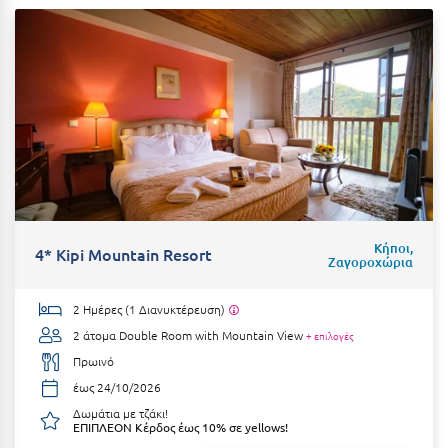
Λευκάδα
Λήμνος
Λίμνη Πλαστήρα
Λιτόχωρο
Λουτρά Πόζαρ
Λουτρά Υπάτης
Λουτράκι
Κήποι,
4* Kipi Mountain Resort
Ζαγοροχώρια
Λούτσα
2 Ημέρες (1 Διανυκτέρευση)
Μ
2 άτομα
Double Room with Mountain View
+ επιλογές
Πρωινό
Μάνη
έως 24/10/2026
Μαραθώνας Αττικής
Δωμάτια με τζάκι!
ΕΠΙΠΛΕΟΝ Κέρδος έως 10% σε yellows!
Μαρώνεια