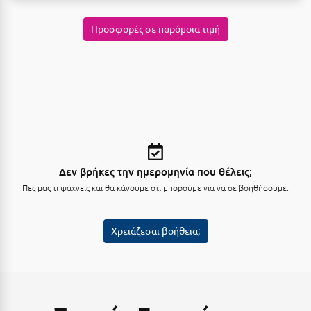
Ξυλόκαστρο
Προσφορές σε παρόμοια τιμή
Ο
Ορεινή Αρκαδία
Ορεινή Ναυπακτία
Π
Δεν βρήκες την ημερομηνία που θέλεις;
Πάλαιρος
Πες μας τι ψάχνεις και θα κάνουμε ότι μπορούμε για να σε βοηθήσουμε.
Παξοί
Χρειάζεσαι βοήθεια;
Παραλία Κατερίνης
Παραλία Λιτοχώρου
Παράλιο Άστρος