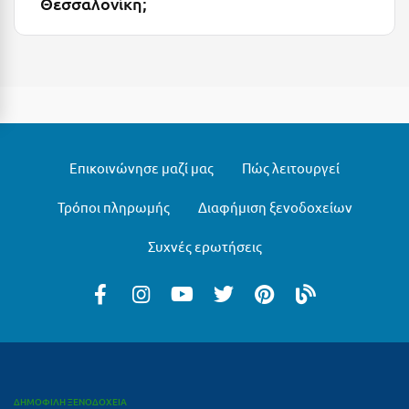
Θεσσαλονίκη;
Σαμοθράκη
Σάμος
Σαντορίνη
Σέριφος
Σέρρες
Επικοινώνησε μαζί μας
Πώς λειτουργεί
Σιθωνία
Τρόποι πληρωμής
Διαφήμιση ξενοδοχείων
Σίκινος
Συχνές ερωτήσεις
Σίφνος
Σκαφιδιά Ηλείας
Σκιάθος
Σκόπελος
Σκύρος
ΔΗΜΟΦΙΛΗ ΞΕΝΟΔΟΧΕΙΑ