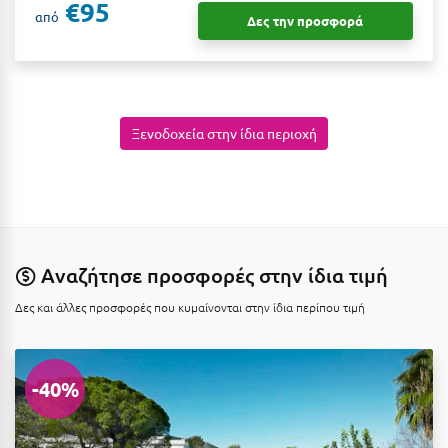
€95
από
Δες την προσφορά
Μεθώνη
Μεσολόγγι
Μεσσηνία
Ξενοδοχεία στην ίδια περιοχή
Μετέωρα
Μέτσοβο
Μήλος
Μονεμβασιά
Αναζήτησε προσφορές στην ίδια τιμή
Μουζάκι
Δες και άλλες προσφορές που κυμαίνονται στην ίδια περίπου τιμή
Μπαλί Κρήτης
Μπάνσκο
-40%
Μπούκα Μεσσηνίας
Μύκονος