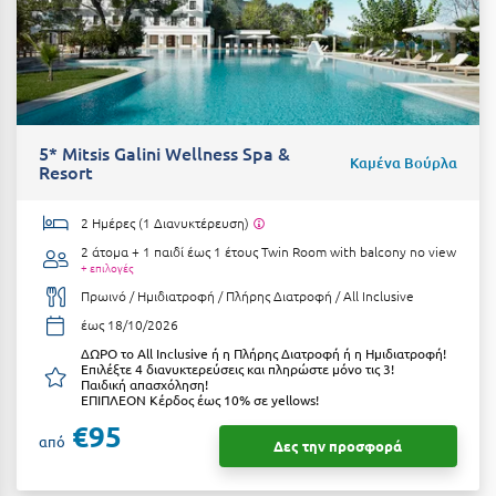
Μυστράς
Μυτιλήνη
Ν
5* Mitsis Galini Wellness Spa &
Καμένα Βούρλα
Resort
Νάξος
2 Ημέρες (1 Διανυκτέρευση)
Νάουσα
2 άτομα + 1 παιδί έως 1 έτους
Twin Room with balcony no view
Ναυπακτία
+ επιλογές
Πρωινό / Ημιδιατροφή / Πλήρης Διατροφή / All Inclusive
Ναύπλιο
έως 18/10/2026
Νέα Μάκρη
ΔΩΡΟ το All Inclusive ή η Πλήρης Διατροφή ή η Ημιδιατροφή!
Επιλέξτε 4 διανυκτερεύσεις και πληρώστε μόνο τις 3!
Παιδική απασχόληση!
Νέα Στύρα Εύβοιας
ΕΠΙΠΛΕΟΝ Κέρδος έως 10% σε yellows!
€95
Νέοι Πόροι Πιερίας
από
Δες την προσφορά
Ξ