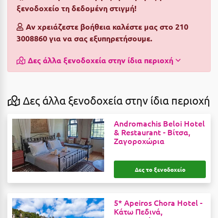
ξενοδοχείο τη δεδομένη στιγμή!
Αργολίδα
Ξενοδοχεία 3 Αστέρων
Αν χρειάζεστε βοήθεια καλέστε μας στο 210
Αριδαία
Ξενοδοχεία 4 Αστέρων
3008860 για να σας εξυπηρετήσουμε.
Αρκαδία
Ξενοδοχεία 5 Αστέρων
Δες άλλα ξενοδοχεία στην ίδια περιοχή
Αρκίτσα
Βίλες
Αρτέμιδα
Κρουαζιέρες
Δες άλλα ξενοδοχεία στην ίδια περιοχή
Αρχαία Ολυμπία
Ενοικιαζόμενα Δωμάτια
Andromachis Beloi Hotel
Αστυπάλαια
Διαμερίσματα
& Restaurant -
Βίτσα,
Ζαγοροχώρια
Αττική
Studios
Αχαΐα
Boutique Hotels
Δες το ξενοδοχείο
Ξενώνες
Β
Camping
5* Apeiros Chora Hotel -
Βansko
Κάτω Πεδινά,