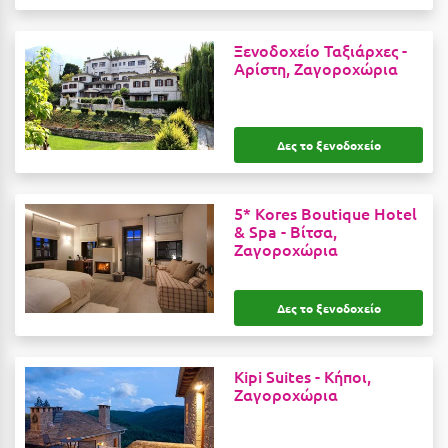
Η
Ξενοδοχείο Ταξιάρχες -
Ηλεία
Αρίστη, Ζαγοροχώρια
Ηράκλειο
Θ
Δες το ξενοδοχείο
Θάσος
5* Kores Boutique Hotel
Θεσσαλονίκη
& Spa -
Βίτσα,
Ζαγοροχώρια
Ι
Δες το ξενοδοχείο
Ιεράπετρα
Ιθάκη
Kipi Suites -
Κήποι,
Ικαρία
Ζαγοροχώρια
Ίος