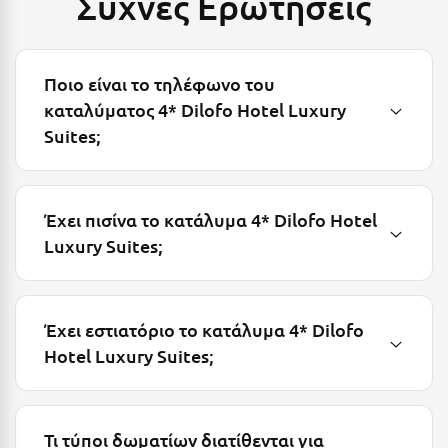
Συχνές Ερωτήσεις
Πάργα
Παρνασσός
Πάρος
Ποιο είναι το τηλέφωνο του
καταλύματος 4* Dilofo Hotel Luxury
Πάτμος
Suites;
Πάτρα
Παύλιανη
Έχει πισίνα το κατάλυμα 4* Dilofo Hotel
Πειραιάς
Luxury Suites;
Πελοπόννησος
Πήλιο
Έχει εστιατόριο το κατάλυμα 4* Dilofo
Πιερία
Hotel Luxury Suites;
Πλαταμώνας
Πλύτρα Λακωνίας
Τι τύποι δωματίων διατίθενται για