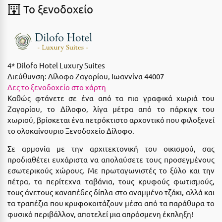
Καρδίτσα
To ξενοδοχείο
Κάρπαθος
Καρπενήσι
Κάρυστος
4* Dilofo Hotel Luxury Suites
Διεύθυνση:
Δίλοφο Ζαγορίου, Ιωαννίνα 44007
Κάσος
Δες το ξενοδοχείο στο χάρτη
Κασσάνδρα
Kαθώς φτάνετε σε ένα από τα πιο γραφικά χωριά του
Ζαγορίου, το Δίλοφο, λίγα μέτρα από το πάρκιγκ του
Καστοριά
χωριού, βρίσκεται ένα πετρόκτιστο αρχοντικό που φιλοξενεί
το ολοκαίνουριο Ξενοδοχείο Δίλοφο.
Κατερίνη
Σε αρμονία με την αρχιτεκτονική του οικισμού, σας
Κέα - Τζιά
προδιαθέτει ευχάριστα να απολαύσετε τους προσεγμένους
εσωτερικούς χώρους. Με πρωταγωνιστές το ξύλο και την
Κερατέα
πέτρα, τα περίτεχνα ταβάνια, τους κρυφούς φωτισμούς,
Κέρκυρα
τους άνετους καναπέδες δίπλα στο αναμμένο τζάκι, αλλά και
τα τραπέζια που κρυφοκοιτάζουν μέσα από τα παράθυρα το
Κεφαλονιά
φυσικό περιβάλλον, αποτελεί μια απρόσμενη έκπληξη!