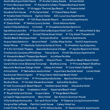
Τολό
Aeolis Boutique Hotel Naxos
4* Airotel Galaxy Kavala
Sirines Hotel
4* Dioni Boutique Hotel
5* Alexandra Golden Thassos Boutique Hotel
Above Blue Suites
5* Miraggio Thermal Spa Resort
4* Cezaria Hotel
Τριζόνια Φωκίδος
Douskos Port House
4* Portaria Hotel
4* Diana Palace Hotel
4* Amalia Hotel Meteora
Egilion Hotel
ADG Luxurious Apartments
Τρίκαλα
Achilles Hill Hotel
4* 100 Rizes Seaside Resort
Leonardos Apartments
4* Diana Hotel
4* Neikos Luxury Suites
Mont Helmos Hotel
Garbis Villas Kefalonia
Iris Hotel
4* Iliovasilema Suites Santorini
Τρίκαλα Κορινθίας
Agroktima Leonidio
4* Siora Vittoria Boutique Hotel Corfu
4* Aelius Hotel & Spa
Semiramis Guesthouse
Airotel Patras Smart Hotel
4* City Hotel Thessaloniki
Paralia Beach Boutique Hotel
Dionysis Studios
Sunshine Apartments
Τρίπολη
Acqua Vatos Santorini
Saronis Hotel
Golden Rose Suites
Kochili Apartments
Hotel Ntinas
5* Absolute Mykonos Suites & More
Το Μπαλκόνι της Αγόριανης
Τυρός
4* A For Art Hotel Thassos
Searocks Exclusive Village
4* Apollo Resort Art Hotel
Οικολογικός Ξενώνας «Philothea»
Manos Syros
Minthi Boutique Apartments
4* Alexandra Beach Thassos Spa Resort
Acrothea Perdika
Υ
Mirabilia Boutique Hotel Chalkidiki
Ithaca's Poem
Marathon Beach Resort Hotel
Gera's Olive Grove (Elaionas Tis Geras)
Skiathos Living
5* Princess Resort Skiathos
Racconto Boutique Design Hotel
Galaxy Art Hotel
4* Core Hotel Chalkidiki
Ύδρα
Artina Hotel
4* Belvedere Aeolis Hotel
Aqua Mare Sea Side Hotel
Loriet Hotel
Koukounari Rooms Agistri
4* King Maron Wellness Beach Hotel
Sunny Bay Hotel Crete
4* Princess Kyniska Suites
Bacchus Pension Olympia
Φ
Studios River
4* Airotel Alexandros Hotel
Aphrodite Studios
4* Akti Ouranoupoli Beach Resort
Mediterranee Hotel
Alexandra Hotel
4* Las Hotel & Spa
Anastassiou Hotel
Kyparissia Beach Hotel
Φιλιατρά Μεσσηνίας
4* Royal Hotel and Suites
Acqua Vatos
5* Parga Beach Resort
La Casa Di Napa Apartments
Steni Hotel
San Antonio Summer House
Villa Andreas Ammoudia
Sun and Moon Villas
4* Essence Living Exclusive Hotel
Φλώρινα
Vergina Star Lefkada
Petritis Guest House
Galaxy Hotel Ios
Greek Pride Themelis Studios
4* Pi Athens Suites
4* Alamis Hotel & Apartments