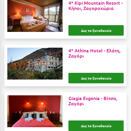
Ε
4* Kipi Mountain Resort -
Κήποι, Ζαγοροχώρια
Ελάτη Αρκαδίας
Ελληνικό Αρκαδίας
Δες το ξενοδοχείο
Ελούντα Κρήτης
Ερέτρια
4* Athina Hotel -
Ελάτη,
Ζαγόρι
Ερμιόνη
Εύβοια
Δες το ξενοδοχείο
Ευρυτανία
Ζ
Giagia Evgenia -
Βίτσα,
Ζαγόρι
Ζαγοροχώρια
Ζάκυνθος
Δες το ξενοδοχείο