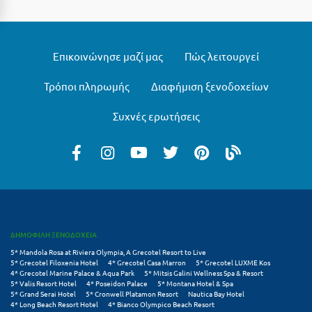
Μεθώνη
Μεσολόγγι
Επικοινώνησε μαζί μας
Πώς λειτουργεί
Μεσσηνία
Τρόποι πληρωμής
Διαφήμιση ξενοδοχείων
Μετέωρα
Συχνές ερωτήσεις
Μέτσοβο
Μήλος
Μονεμβασιά
Μουζάκι
Μπαλί Κρήτης
ΔΗΜΟΦΙΛΗ ΞΕΝΟΔΟΧΕΙΑ
5* Mandola Rosa at Riviera Olympia, A Grecotel Resort to Live
Μπάνσκο
5* Grecotel Filoxenia Hotel
4* Grecotel Casa Marron
5* Grecotel LUXME Kos
4* Grecotel Marine Palace & Aqua Park
5* Mitsis Galini Wellness Spa & Resort
Μπούκα Μεσσηνίας
5* Valis Resort Hotel
4* Poseidon Palace
5* Montana Hotel & Spa
5* Grand Serai Hotel
5* Cronwell Platamon Resort
Nautica Bay Hotel
4* Long Beach Resort Hotel
4* Bianco Olympico Beach Resort
Μύκονος