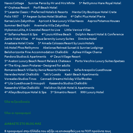
Πόρος
Naxos Cottage
Sunrise Paros by Mr and Mrs White
5* Rethymno Mare Royal Hotel
4* Orpheas Resort
Porfi Beach Hotel
5* Lesante Classic – Preferred Hotels & Resorts
Menta City Boutique Hotel Crete
Πόρτο Χέλι
Polis 1907
5* Aegean Suites Hotel Skiathos
4* Dafni Plus Hotel Pieria
Karras Livin Zakynthos
Apricot & Sea Luxury Villas Naxos
Aspros Potamos Houses
Πρέβεζα
Summer Bed Nydri
Anemelia Villa Zakynthos
Mykonos Lolita, A Grecotel Resort to Live
Little Venice Villas
4* Sofianna Resort & Spa
4* Louis Althea Beach
Dolphin Resort Hotel & Conference
Πύλος
Zante Vista Villas
4* Aqua Serenity Luxury Suites
Dimitra Hotel
Anastasia Hotel Crete
5* Amada Colossos Resort by Louis Hotels
Ink Hotel Phos Rethymno
Abelonas Retreat Sunset & Sunrise Lodgings
Πύργος
Belohorizonte Fine Accommodation Chalkidiki
Aphea Village Chania
Pandora Studios & Apartments
4* Zeus Village Resort
5* Avaton Luxury Beach Resort Relais & Chateaux
Porto Vecchio Luxury Suites Spetses
Ρ
4* The King Jason Protaras – Designed for adults
Romanos Beach Villas by Xenia Resorts Messenia
Sofia Areopolis Guesthouse
Nereides Hotel Chalkidiki
Taki's Guests
Kastri Beach Apartments
Ρέθυμνο
Voreades Studios Tinos
Gennadi Dreams Holiday Villa Rhodes
4* Lila Guesthouse Ermoupoli
Kassandra Studios Chalkidiki
Ρίο
Kassandra Villas Chalkidiki
Melidron Stylish Hotel & Apartments
4* Alleys Boutique Hotel & Spa
5* Simantro Resort
999 Luxury Hotel
Ρόδος
Όλα τα ξενοδοχεία
Σ
Όλοι οι προορισμοί
ΔΙΑΒΑΣΤΕ ΣΤΟ BLOG ΜΑΣ
Σαλαμίνα
8 προορισμοί στην Ελλάδα που αξίζει να επισκεφθείς για τα ΠΟΠ προϊόντα τους