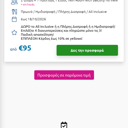
Κοζάνη
+ επιλογές
Πρωινό / Ημιδιατροφή / Πλήρης Διατροφή / All Inclusive
Κοκκώνι Κορινθίας
έως 18/10/2026
Κομοτηνή
ΔΩΡΟ το All Inclusive ή η Πλήρης Διατροφή ή η Ημιδιατροφή!
Επιλέξτε 4 διανυκτερεύσεις και πληρώστε μόνο τις 3!
Παιδική απασχόληση!
Κόνιτσα
ΕΠΙΠΛΕΟΝ Κέρδος έως 10% σε yellows!
€95
Κόρινθος
από
Δες την προσφορά
Κορώνη
Κουρούτα Ηλείας
Προσφορές σε παρόμοια τιμή
Κουφονήσια
Κρήτη
Κρουαζιέρες
Κύθηρα
Κυλλήνη