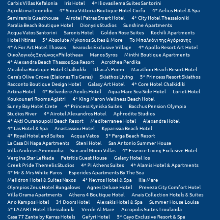
Garbis Villas Kefalonia
Iris Hotel
4* Iliovasilema Suites Santorini
Agroktima Leonidio
4* Siora Vittoria Boutique Hotel Corfu
4* Aelius Hotel & Spa
Semiramis Guesthouse
Airotel Patras Smart Hotel
4* City Hotel Thessaloniki
Ξυλόκαστρο
Paralia Beach Boutique Hotel
Dionysis Studios
Sunshine Apartments
Acqua Vatos Santorini
Saronis Hotel
Golden Rose Suites
Kochili Apartments
Hotel Ntinas
5* Absolute Mykonos Suites & More
Το Μπαλκόνι της Αγόριανης
Ο
4* A For Art Hotel Thassos
Searocks Exclusive Village
4* Apollo Resort Art Hotel
Οικολογικός Ξενώνας «Philothea»
Manos Syros
Minthi Boutique Apartments
4* Alexandra Beach Thassos Spa Resort
Acrothea Perdika
Ορεινή Αρκαδία
Mirabilia Boutique Hotel Chalkidiki
Ithaca's Poem
Marathon Beach Resort Hotel
Gera's Olive Grove (Elaionas Tis Geras)
Skiathos Living
5* Princess Resort Skiathos
Ορεινή Ναυπακτία
Racconto Boutique Design Hotel
Galaxy Art Hotel
4* Core Hotel Chalkidiki
Artina Hotel
4* Belvedere Aeolis Hotel
Aqua Mare Sea Side Hotel
Loriet Hotel
Koukounari Rooms Agistri
4* King Maron Wellness Beach Hotel
Π
Sunny Bay Hotel Crete
4* Princess Kyniska Suites
Bacchus Pension Olympia
Studios River
4* Airotel Alexandros Hotel
Aphrodite Studios
4* Akti Ouranoupoli Beach Resort
Mediterranee Hotel
Alexandra Hotel
Πάλαιρος
4* Las Hotel & Spa
Anastassiou Hotel
Kyparissia Beach Hotel
4* Royal Hotel and Suites
Acqua Vatos
5* Parga Beach Resort
La Casa Di Napa Apartments
Steni Hotel
San Antonio Summer House
Παξοί
Villa Andreas Ammoudia
Sun and Moon Villas
4* Essence Living Exclusive Hotel
Vergina Star Lefkada
Petritis Guest House
Galaxy Hotel Ios
Παραλία Κατερίνης
Greek Pride Themelis Studios
4* Pi Athens Suites
4* Alamis Hotel & Apartments
4* Mr & Mrs White Paros
Esperides Apartments By The Sea
Melidron Hotel & Suites Naxos
4* Nevros Hotel & Spa
Ilia Mare
Παραλία Λιτοχώρου
Olympios Zeus Hotel Bungalows
Agnes Deluxe Hotel
Preveza City Comfort Hotel
Villa Orama Apartments
Athens 4 Boutique Hotel
Anais Collection Hotels & Suites
Παράλιο Άστρος
Ano Kampos Hotel
31 Doors Hotel
Alexakis Hotel & Spa
Summer House Louisa
5* LAZART Hotel Thessaloniki
Verde Al Mare
Acropolis Suites Troulanda
Casa 77 Zante by Karras Hotels
Gefyri Hotel
5* Cayo Exclusive Resort & Spa