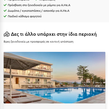
Η
Πρόσβαση στο ξενοδοχείο με ράμπα για Α.Με.Α
Δωμάτια / εγκαταστάσεις / ασανσέρ για Α.Με.Α
Ηλεία
Παιδικό κάθισμα φαγητού
Ηράκλειο
Δες τι άλλο υπάρχει στην ίδια περιοχή
Θ
Βρες ξενοδοχεία με προσφορές σε κοντινή απόσταση
Θάσος
Θεσσαλονίκη
Ι
Ιεράπετρα
Ιθάκη
Ικαρία
Ίος