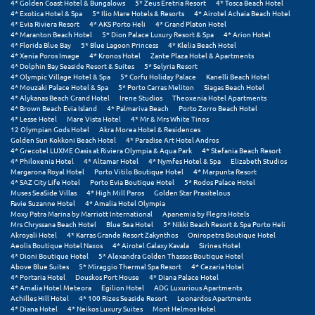
4* Golden Coast Hotel & Bungalows
5* Zeus Eretria Resort
4* Tosca Beach Hotel
4* Exotica Hotel & Spa
5* Ilio Mare Hotels & Resorts
4* Airotel Achaia Beach Hotel
4* Evia Riviera Resort
4* AKS Porto Heli
4* Grand Platon Hotel
Μυστράς
4* Maranton Beach Hotel
5* Dion Palace Luxury Resort & Spa
4* Arion Hotel
4* Florida Blue Bay
5* Blue Lagoon Princess
4* Klelia Beach Hotel
Μυτιλήνη
4* Xenia Poros Image
4* Kronos Hotel
Zante Plaza Hotel & Apartments
4* Dolphin Bay Seaside Resort & Suites
5* Selyria Resort
4* Olympic Village Hotel & Spa
5* Corfu Holiday Palace
Kanelli Beach Hotel
Ν
4* Mouzaki Palace Hotel & Spa
5* Porto Carras Meliton
Siagas Beach Hotel
4* Alykanas Beach Grand Hotel
Irene Studios
Theoxenia Hotel Apartments
4* Brown Beach Evia Island
4* Palmariva Beach
Porto Zorro Beach Hotel
Νάξος
4* Lesse Hotel
Mare Vista Hotel
4* Mr & Mrs White Tinos
12 Olympian Gods Hotel
Akra Morea Hotel & Residences
Golden Sun Kokkoni Beach Hotel
4* Paradise Art Hotel Andros
Νάουσα
4* Grecotel LUXME Oasis at Riviera Olympia & Aqua Park
4* Stefania Beach Resort
4* Philoxenia Hotel
4* Altamar Hotel
4* Nymfes Hotel & Spa
Elizabeth Studios
Ναυπακτία
Margarona Royal Hotel
Porto Vitilo Boutique Hotel
4* Marpunta Resort
4* SAZ City Life Hotel
Porto Evia Boutique Hotel
5* Rodos Palace Hotel
Muses SeaSide Villas
4* High Mill Paros
Golden Star Praxitelous
Ναύπλιο
Favie Suzanne Hotel
4* Amalia Hotel Olympia
Moxy Patra Marina by Marriott International
Apanemia by Flegra Hotels
Νέα Μάκρη
Mrs Chryssana Beach Hotel
Blue Sea Hotel
5* Nikki Beach Resort & Spa Porto Heli
Akroyali Hotel
4* Karras Grande Resort Zakynthos
Oniropetra Boutique Hotel
Aeolis Boutique Hotel Naxos
4* Airotel Galaxy Kavala
Sirines Hotel
Νέα Στύρα Εύβοιας
4* Dioni Boutique Hotel
5* Alexandra Golden Thassos Boutique Hotel
Above Blue Suites
5* Miraggio Thermal Spa Resort
4* Cezaria Hotel
Νέοι Πόροι Πιερίας
4* Portaria Hotel
Douskos Port House
4* Diana Palace Hotel
4* Amalia Hotel Meteora
Egilion Hotel
ADG Luxurious Apartments
Achilles Hill Hotel
4* 100 Rizes Seaside Resort
Leonardos Apartments
4* Diana Hotel
4* Neikos Luxury Suites
Mont Helmos Hotel
Ξ