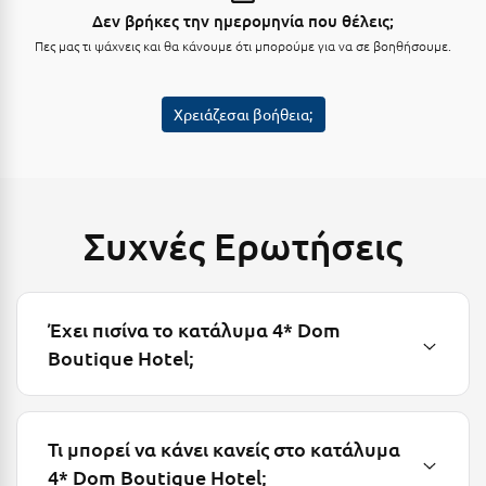
Κύμη Ευβοίας
Δεν βρήκες την ημερομηνία που θέλεις;
Πες μας τι ψάχνεις και θα κάνουμε ότι μπορούμε για να σε βοηθήσουμε.
Κυπαρισσία
Κύπρος
Χρειάζεσαι βοήθεια;
Κως
Λ
Συχνές Ερωτήσεις
Λαγκάδια
Λακόπετρα Αχαΐας
Λακωνία
Έχει πισίνα το κατάλυμα 4* Dom
Boutique Hotel;
Λασίθι
Λεπτοκαρυά
Τι μπορεί να κάνει κανείς στο κατάλυμα
Λέσβος
4* Dom Boutique Hotel;