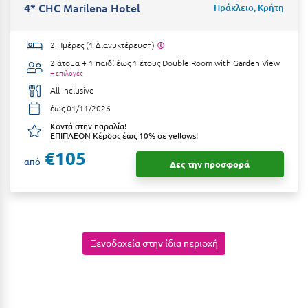
4* CHC Marilena Hotel
Ηράκλειο, Κρήτη
Ιωάννινα
Κ
2 Ημέρες (1 Διανυκτέρευση)
2 άτομα + 1 παιδί έως 1 έτους
Double Room with Garden View
+ επιλογές
Καβάλα
All Inclusive
Καλάβρυτα
έως 01/11/2026
Κοντά στην παραλία!
Καλαμάτα
ΕΠΙΠΛΕΟΝ Κέρδος έως 10% σε yellows!
€105
Κάλαμος
από
Δες την προσφορά
Καλαμπάκα
Κάλυμνος
Καμένα Βούρλα
Ξενοδοχεία στην ίδια περιοχή
Καρδάμαινα
Καρδαμύλη