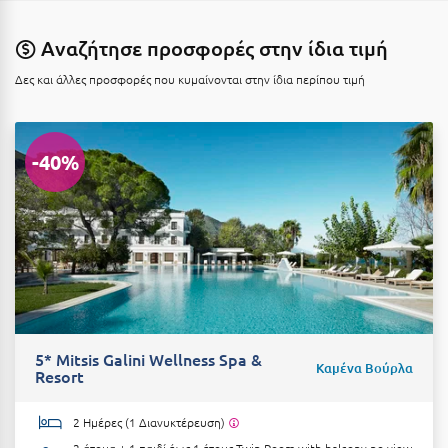
Καρδίτσα
Κάρπαθος
Αναζήτησε προσφορές στην ίδια τιμή
Καρπενήσι
Δες και άλλες προσφορές που κυμαίνονται στην ίδια περίπου τιμή
Κάρυστος
Κάσος
-40%
Κασσάνδρα
Καστοριά
Κατερίνη
Κέα - Τζιά
Κερατέα
5* Mitsis Galini Wellness Spa &
Καμένα Βούρλα
Resort
Κέρκυρα
Κεφαλονιά
2 Ημέρες (1 Διανυκτέρευση)
2 άτομα + 1 παιδί έως 1 έτους
Twin Room with balcony no view