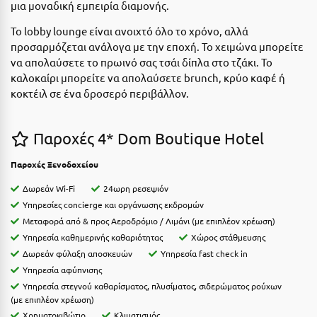
Ε
μια μοναδική εμπειρία διαμονής.
Το lobby lounge είναι ανοιχτό όλο το χρόνο, αλλά
Ελάτη Αρκαδίας
προσαρμόζεται ανάλογα με την εποχή. Το χειμώνα μπορείτε
να απολαύσετε το πρωινό σας τσάι δίπλα στο τζάκι. Το
Ελληνικό Αρκαδίας
καλοκαίρι μπορείτε να απολαύσετε brunch, κρύο καφέ ή
Ελούντα Κρήτης
κοκτέιλ σε ένα δροσερό περιβάλλον.
Ερέτρια
Παροχές 4* Dom Boutique Hotel
Ερμιόνη
Παροχές Ξενοδοχείου
Εύβοια
Δωρεάν Wi-Fi
24ωρη ρεσεψιόν
Ευρυτανία
Υπηρεσίες concierge και οργάνωσης εκδρομών
Μεταφορά από & προς Αεροδρόμιο / Λιμάνι (με επιπλέον χρέωση)
Ζ
Υπηρεσία καθημερινής καθαριότητας
Χώρος στάθμευσης
Δωρεάν φύλαξη αποσκευών
Υπηρεσία fast check in
Ζαγοροχώρια
Υπηρεσία αφύπνισης
Υπηρεσία στεγνού καθαρίσματος, πλυσίματος, σιδερώματος ρούχων
Ζάκυνθος
(με επιπλέον χρέωση)
Χρηματοκιβώτιο
Κλιματισμός