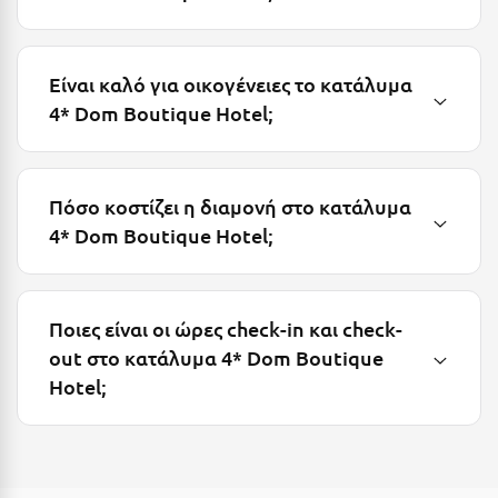
Λευκάδα
Λήμνος
Είναι καλό για οικογένειες το κατάλυμα
Λίμνη Πλαστήρα
4* Dom Boutique Hotel;
Λιτόχωρο
Λουτρά Πόζαρ
Πόσο κοστίζει η διαμονή στο κατάλυμα
Λουτρά Υπάτης
4* Dom Boutique Hotel;
Λουτράκι
Λούτσα
Ποιες είναι οι ώρες check-in και check-
Μ
out στο κατάλυμα 4* Dom Boutique
Hotel;
Μάνη
Μαραθώνας Αττικής
Μαρώνεια