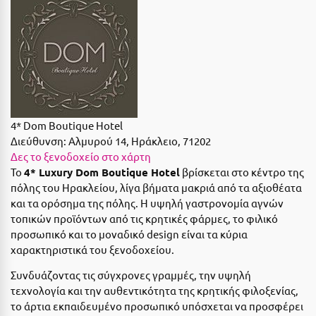
Suites
Βόλος
Βραχάτι Κορινθίας
Βυτίνα
Δες όλες τις προσφορές
Γ
Δες όλα τα πακέτα διακοπών
4* Dom Boutique Hotel
Γαλαξiδι
Διεύθυνση:
Αλμυρού 14, Ηράκλειο, 71202
Γλυφάδα
Δες το ξενοδοχείο στο χάρτη
Το
4* Luxury Dom Boutique Hotel
βρίσκεται στο κέντρο της
Γρεβενά
πόλης του Ηρακλείου, λίγα βήματα μακριά από τα αξιοθέατα
και τα ορόσημα της πόλης. Η υψηλή γαστρονομία αγνών
Γύθειο
τοπικών προϊόντων από τις κρητικές φάρμες, το φιλικό
προσωπικό και το μοναδικό design είναι τα κύρια
Δ
χαρακτηριστικά του ξενοδοχείου.
Δελφοί
Συνδυάζοντας τις σύγχρονες γραμμές, την υψηλή
τεχνολογία και την αυθεντικότητα της κρητικής φιλοξενίας,
Διακοπτό
το άρτια εκπαιδευμένο προσωπικό υπόσχεται να προσφέρει