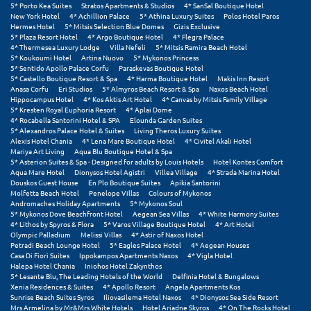
Πάργα
5* Porto Kea Suites
Stratos Apartments & Studios
4* SanSal Boutique Hotel
New York Hotel
4* Achillion Palace
5* Athina Luxury Suites
Polos Hotel Paros
Hermes Hotel
5* Mitsis Selection Blue Domes
Gizis Exclusive
Παρνασσός
5* Plaza Resort Hotel
4* Argo Boutique Hotel
4* Flegra Palace
4* Thermesea Luxury Lodge
Villa Nefeli
5* Mitsis Ramira Beach Hotel
Πάρος
5* Koukoumi Hotel
Artina Nuovo
5* Mykonos Princess
5* Sentido Apollo Palace Corfu
Paraskevas Boutique Hotel
5* Castello Boutique Resort & Spa
4* Harma Boutique Hotel
Makis Inn Resort
Πάτμος
Anasa Corfu
Eri Studios
5* Almyros Beach Resort & Spa
Naxos Beach Hotel
Hippocampus Hotel
4* Kos Aktis Art Hotel
4* Canvas by Mitsis Family Village
Πάτρα
5* Kresten Royal Euphoria Resort
4* Aplai Dome
4* Rocabella Santorini Hotel & SPA
Elounda Garden Suites
5* Alexandros Palace Hotel & Suites
Living Theros Luxury Suites
Παύλιανη
Alexis Hotel Chania
4* Lena Mare Boutique Hotel
4* Civitel Akali Hotel
Mariya Art Living
Aqua Blu Boutique Hotel & Spa
Πειραιάς
5* Asterion Suites & Spa - Designed for adults by Louis Hotels
Hotel Kontes Comfort
Aqua Mare Hotel
Dionysos Hotel Agistri
Villea Village
4* Strada Marina Hotel
Douskos Guest House
En Plo Boutique Suites
Apikia Santorini
Πελοπόννησος
Molfetta Beach Hotel
Penelope Villas
Colours of Mykonos
Andromaches Holiday Apartments
5* Mykonos Soul
Πήλιο
5* Mykonos Dove Beachfront Hotel
Aegean Sea Villas
4* White Harmony Suites
4* Lithos by Spyros & Flora
5* Varos Village Boutique Hotel
4* Art Hotel
Olympic Palladium
Melissi Villas
4* Astir of Naxos Hotel
Πιερία
Petradi Beach Lounge Hotel
5* Eagles Palace Hotel
4* Aegean Houses
Casa Di Fiori Suites
Ippokampos Apartments Naxos
4* Vigla Hotel
Πλαταμώνας
Halepa Hotel Chania
Iniohos Hotel Zakynthos
5* Lesante Blu, The Leading Hotels of the World
Delfinia Hotel & Bungalows
Xenia Residences & Suites
4* Apollo Resort
Angela Apartments Kos
Πλύτρα Λακωνίας
Sunrise Beach Suites Syros
Iliovasilema Hotel Naxos
4* Dionysos Sea Side Resort
Mrs Armelina by Mr&Mrs White Hotels
Hotel Ariadne Skyros
4* On The Rocks Hotel