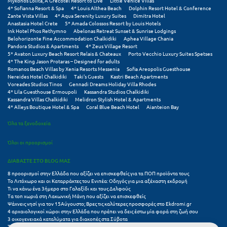
Mykonos Lolita, A Grecotel Resort to Live
Little Venice Villas
Φοινικούντα
4* Sofianna Resort & Spa
4* Louis Althea Beach
Dolphin Resort Hotel & Conference
Zante Vista Villas
4* Aqua Serenity Luxury Suites
Dimitra Hotel
Anastasia Hotel Crete
5* Amada Colossos Resort by Louis Hotels
Χ
Ink Hotel Phos Rethymno
Abelonas Retreat Sunset & Sunrise Lodgings
Belohorizonte Fine Accommodation Chalkidiki
Aphea Village Chania
Pandora Studios & Apartments
4* Zeus Village Resort
Χαλκίδα
5* Avaton Luxury Beach Resort Relais & Chateaux
Porto Vecchio Luxury Suites Spetses
4* The King Jason Protaras – Designed for adults
Χαλκιδική
Romanos Beach Villas by Xenia Resorts Messenia
Sofia Areopolis Guesthouse
Nereides Hotel Chalkidiki
Taki's Guests
Kastri Beach Apartments
Voreades Studios Tinos
Gennadi Dreams Holiday Villa Rhodes
Χανιά
4* Lila Guesthouse Ermoupoli
Kassandra Studios Chalkidiki
Kassandra Villas Chalkidiki
Melidron Stylish Hotel & Apartments
Χερσόνησος
4* Alleys Boutique Hotel & Spa
Coral Blue Beach Hotel
Aianteion Bay
Όλα τα ξενοδοχεία
Χερσόνησος Άθως
Όλοι οι προορισμοί
Χίος
ΔΙΑΒΑΣΤΕ ΣΤΟ BLOG ΜΑΣ
Χράνοι Μεσσηνίας
8 προορισμοί στην Ελλάδα που αξίζει να επισκεφθείς για τα ΠΟΠ προϊόντα τους
Το Λιτόχωρο και οι Καταρράκτες του Ενιπέα: Οδηγός για μια αξέχαστη εκδρομή
Τι να κάνω ένα 3ήμερο στο Γαλαξίδι και τους Δελφούς
Ψ
Τα τοπ χωριά στη Λακωνική Μάνη που αξίζει να επισκεφθείς
Ψάχνεις νησί για τον 15Αύγουστο; Βρες τις καλύτερες προσφορές στο Ekdromi.gr
Ψαθόπυργος
4 αρχαιολογικοί χώροι στην Ελλάδα που πρέπει να δεις έστω μία φορά στη ζωή σου
3 οικογενειακά καταλύματα για διακοπές στα Σύβοτα
Τα 11 καλύτερα καλοκαιρινά resorts στην Ελλάδα