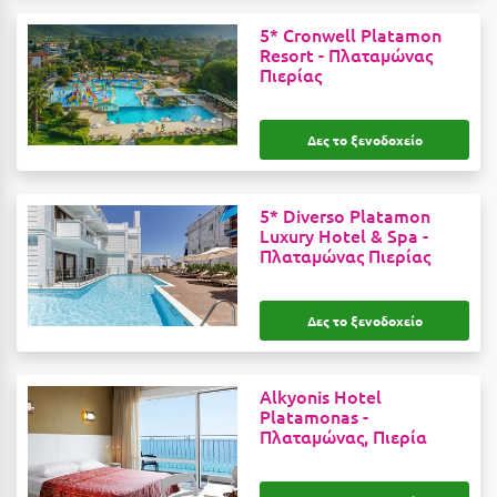
Ε
5* Cronwell Platamon
Resort -
Πλαταμώνας
Ελάτη Αρκαδίας
Πιερίας
Ελληνικό Αρκαδίας
Δες το ξενοδοχείο
Ελούντα Κρήτης
Ερέτρια
5* Diverso Platamon
Ερμιόνη
Luxury Hotel & Spa -
Πλαταμώνας Πιερίας
Εύβοια
Ευρυτανία
Δες το ξενοδοχείο
Ζ
Alkyonis Hotel
Ζαγοροχώρια
Platamonas -
Πλαταμώνας, Πιερία
Ζάκυνθος