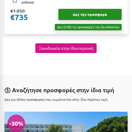
Λευκάδα
yellows!
€1.850
Λήμνος
Δες την προσφορά
€735
Λίμνη Πλαστήρα
Δες ΟΛΕΣ τις προσφορές του ξενοδοχείου
Λιτόχωρο
Λουτρά Πόζαρ
Ξενοδοχεία στην ίδια περιοχή
Λουτρά Υπάτης
Λουτράκι
Λούτσα
Αναζήτησε προσφορές στην ίδια τιμή
Μ
Δες και άλλες προσφορές που κυμαίνονται στην ίδια περίπου τιμή
Μάνη
Μαραθώνας Αττικής
-30%
Μαρώνεια