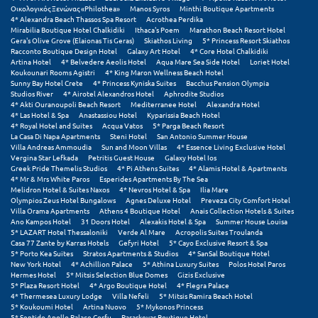
Οικολογικός Ξενώνας «Philothea»
Manos Syros
Minthi Boutique Apartments
Σούνιο
4* Alexandra Beach Thassos Spa Resort
Acrothea Perdika
Mirabilia Boutique Hotel Chalkidiki
Ithaca's Poem
Marathon Beach Resort Hotel
Σπάρτη
Gera's Olive Grove (Elaionas Tis Geras)
Skiathos Living
5* Princess Resort Skiathos
Racconto Boutique Design Hotel
Galaxy Art Hotel
4* Core Hotel Chalkidiki
Artina Hotel
4* Belvedere Aeolis Hotel
Aqua Mare Sea Side Hotel
Loriet Hotel
Σπέτσες
Koukounari Rooms Agistri
4* King Maron Wellness Beach Hotel
Sunny Bay Hotel Crete
4* Princess Kyniska Suites
Bacchus Pension Olympia
Σποράδες
Studios River
4* Airotel Alexandros Hotel
Aphrodite Studios
4* Akti Ouranoupoli Beach Resort
Mediterranee Hotel
Alexandra Hotel
4* Las Hotel & Spa
Anastassiou Hotel
Kyparissia Beach Hotel
Σύβοτα
4* Royal Hotel and Suites
Acqua Vatos
5* Parga Beach Resort
La Casa Di Napa Apartments
Steni Hotel
San Antonio Summer House
Σύμη
Villa Andreas Ammoudia
Sun and Moon Villas
4* Essence Living Exclusive Hotel
Vergina Star Lefkada
Petritis Guest House
Galaxy Hotel Ios
Greek Pride Themelis Studios
4* Pi Athens Suites
4* Alamis Hotel & Apartments
Σύρος
4* Mr & Mrs White Paros
Esperides Apartments By The Sea
Melidron Hotel & Suites Naxos
4* Nevros Hotel & Spa
Ilia Mare
Olympios Zeus Hotel Bungalows
Agnes Deluxe Hotel
Preveza City Comfort Hotel
Σχοινούσα
Villa Orama Apartments
Athens 4 Boutique Hotel
Anais Collection Hotels & Suites
Ano Kampos Hotel
31 Doors Hotel
Alexakis Hotel & Spa
Summer House Louisa
5* LAZART Hotel Thessaloniki
Verde Al Mare
Acropolis Suites Troulanda
Τ
Casa 77 Zante by Karras Hotels
Gefyri Hotel
5* Cayo Exclusive Resort & Spa
5* Porto Kea Suites
Stratos Apartments & Studios
4* SanSal Boutique Hotel
New York Hotel
4* Achillion Palace
5* Athina Luxury Suites
Polos Hotel Paros
Τζουμέρκα
Hermes Hotel
5* Mitsis Selection Blue Domes
Gizis Exclusive
5* Plaza Resort Hotel
4* Argo Boutique Hotel
4* Flegra Palace
Τήνος
4* Thermesea Luxury Lodge
Villa Nefeli
5* Mitsis Ramira Beach Hotel
5* Koukoumi Hotel
Artina Nuovo
5* Mykonos Princess
5* Sentido Apollo Palace Corfu
Paraskevas Boutique Hotel