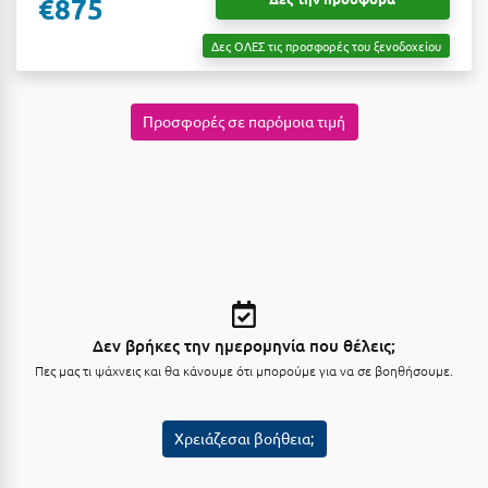
€875
Μυστράς
Δες ΟΛΕΣ τις προσφορές του ξενοδοχείου
Μυτιλήνη
Προσφορές σε παρόμοια τιμή
Ν
Νάξος
Νάουσα
Ναυπακτία
Ναύπλιο
Δεν βρήκες την ημερομηνία που θέλεις;
Νέα Μάκρη
Πες μας τι ψάχνεις και θα κάνουμε ότι μπορούμε για να σε βοηθήσουμε.
Νέα Στύρα Εύβοιας
Νέοι Πόροι Πιερίας
Χρειάζεσαι βοήθεια;
Ξ