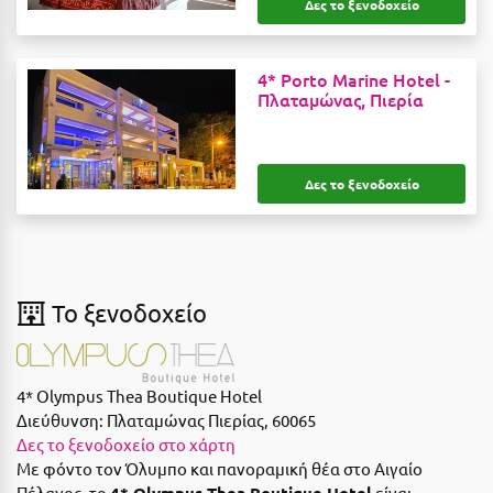
Δες το ξενοδοχείο
Η
Ηλεία
4* Porto Marine Hotel -
Πλαταμώνας, Πιερία
Ηράκλειο
Θ
Δες το ξενοδοχείο
Θάσος
Θεσσαλονίκη
Ι
To ξενοδοχείο
Ιεράπετρα
Ιθάκη
4* Olympus Thea Boutique Hotel
Διεύθυνση:
Πλαταμώνας Πιερίας, 60065
Ικαρία
Δες το ξενοδοχείο στο χάρτη
Με φόντο τον Όλυμπο και πανοραμική θέα στο Αιγαίο
Ίος
Πέλαγος, το
4* Olympus Thea Boutique Hotel
είναι