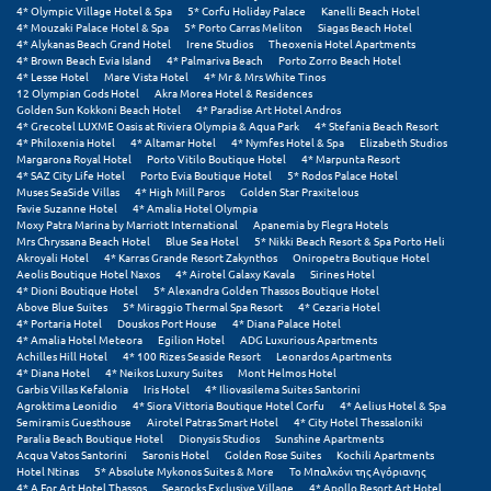
Σαμοθράκη
4* Olympic Village Hotel & Spa
5* Corfu Holiday Palace
Kanelli Beach Hotel
4* Mouzaki Palace Hotel & Spa
5* Porto Carras Meliton
Siagas Beach Hotel
4* Alykanas Beach Grand Hotel
Irene Studios
Theoxenia Hotel Apartments
Σάμος
4* Brown Beach Evia Island
4* Palmariva Beach
Porto Zorro Beach Hotel
4* Lesse Hotel
Mare Vista Hotel
4* Mr & Mrs White Tinos
Σαντορίνη
12 Olympian Gods Hotel
Akra Morea Hotel & Residences
Golden Sun Kokkoni Beach Hotel
4* Paradise Art Hotel Andros
4* Grecotel LUXME Oasis at Riviera Olympia & Aqua Park
4* Stefania Beach Resort
Σέριφος
4* Philoxenia Hotel
4* Altamar Hotel
4* Nymfes Hotel & Spa
Elizabeth Studios
Margarona Royal Hotel
Porto Vitilo Boutique Hotel
4* Marpunta Resort
4* SAZ City Life Hotel
Porto Evia Boutique Hotel
5* Rodos Palace Hotel
Σέρρες
Muses SeaSide Villas
4* High Mill Paros
Golden Star Praxitelous
Favie Suzanne Hotel
4* Amalia Hotel Olympia
Σιθωνία
Moxy Patra Marina by Marriott International
Apanemia by Flegra Hotels
Mrs Chryssana Beach Hotel
Blue Sea Hotel
5* Nikki Beach Resort & Spa Porto Heli
Akroyali Hotel
4* Karras Grande Resort Zakynthos
Oniropetra Boutique Hotel
Σίκινος
Aeolis Boutique Hotel Naxos
4* Airotel Galaxy Kavala
Sirines Hotel
4* Dioni Boutique Hotel
5* Alexandra Golden Thassos Boutique Hotel
Σίφνος
Above Blue Suites
5* Miraggio Thermal Spa Resort
4* Cezaria Hotel
4* Portaria Hotel
Douskos Port House
4* Diana Palace Hotel
4* Amalia Hotel Meteora
Egilion Hotel
ADG Luxurious Apartments
Σκαφιδιά Ηλείας
Achilles Hill Hotel
4* 100 Rizes Seaside Resort
Leonardos Apartments
4* Diana Hotel
4* Neikos Luxury Suites
Mont Helmos Hotel
Σκιάθος
Garbis Villas Kefalonia
Iris Hotel
4* Iliovasilema Suites Santorini
Agroktima Leonidio
4* Siora Vittoria Boutique Hotel Corfu
4* Aelius Hotel & Spa
Semiramis Guesthouse
Airotel Patras Smart Hotel
4* City Hotel Thessaloniki
Σκόπελος
Paralia Beach Boutique Hotel
Dionysis Studios
Sunshine Apartments
Acqua Vatos Santorini
Saronis Hotel
Golden Rose Suites
Kochili Apartments
Σκύρος
Hotel Ntinas
5* Absolute Mykonos Suites & More
Το Μπαλκόνι της Αγόριανης
4* A For Art Hotel Thassos
Searocks Exclusive Village
4* Apollo Resort Art Hotel