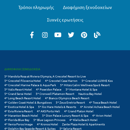
Πόρος
Τρόποι πληρωμής
Διαφήμιση ξενοδοχείων
Πόρτο Χέλι
Συχνές ερωτήσεις
Πρέβεζα
Πύλος
Πύργος
Ρ
ΔΗΜΟΦΙΛΗ ΞΕΝΟΔΟΧΕΙΑ
Ρέθυμνο
5* Mandola Rosa at Riviera Olympia, A Grecotel Resort to Live
5* Grecotel Filoxenia Hotel
4* Grecotel Casa Marron
5* Grecotel LUXME Kos
Ρίο
4* Grecotel Marine Palace & Aqua Park
5* Mitsis Galini Wellness Spa & Resort
5* Valis Resort Hotel
4* Poseidon Palace
5* Montana Hotel & Spa
5* Grand Serai Hotel
5* Cronwell Platamon Resort
Nautica Bay Hotel
Ρόδος
4* Long Beach Resort Hotel
4* Bianco Olympico Beach Resort
4* Golden Coast Hotel & Bungalows
5* Zeus Eretria Resort
4* Tosca Beach Hotel
4* Exotica Hotel & Spa
5* Ilio Mare Hotels & Resorts
4* Airotel Achaia Beach Hotel
Σ
4* Evia Riviera Resort
4* AKS Porto Heli
4* Grand Platon Hotel
4* Maranton Beach Hotel
5* Dion Palace Luxury Resort & Spa
4* Arion Hotel
4* Florida Blue Bay
5* Blue Lagoon Princess
4* Klelia Beach Hotel
Σαλαμίνα
4* Xenia Poros Image
4* Kronos Hotel
Zante Plaza Hotel & Apartments
4* Dolphin Bay Seaside Resort & Suites
5* Selyria Resort