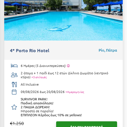
Μεθώνη
Μεσολόγγι
Μεσσηνία
Μετέωρα
4* Porto Rio Hotel
Ρίο, Πάτρα
Μέτσοβο
Μήλος
6 Ημέρες (5 Διανυκτερεύσεις)
Μονεμβασιά
2 άτομα + 1 παιδί έως 12 ετών
Δίκλινο Δωμάτιο (κεντρικό
κτίριο)
+3 επιλογές
Μουζάκι
All Inclusive
09/08/2026 έως 20/08/2026
+Ημερομηνίες
Μπαλί Κρήτης
SURVIVOR PARK!
Παιδική απασχόληση!
Μπάνσκο
2 ΠΑΙΔΙΑ ΔΩΡΕΑΝ!
Μπροστά σε παραλία!
ΕΠΙΠΛΕΟΝ Κέρδος έως 10% σε yellows!
Μπούκα Μεσσηνίας
€1.250
Μύκονος
Δες την προσφορά