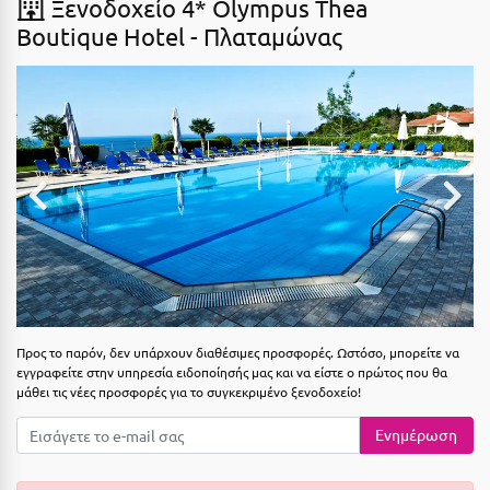
Ξενοδοχείο 4* Olympus Thea
Αιδηψός
ΤΎΠΟΣ ΔΙΑΤΡΟΦΉΣ
Boutique Hotel -
Πλαταμώνας
Διαμονή Μόνο
Αλεξανδρούπολη
Πρωινό
Αλισσός Αχαΐας
Ημιδιατροφή
Αλόννησος
Ημιδιατροφή + Ποτά
Αμαλιάδα
Πλήρης Διατροφή
Αμάρυνθος
All Inclusive
Αμοργός
Ένα Γεύμα
Αμφίκλεια
Δύο Γεύματα + Ποτά
Ανάβυσσος
Προς το παρόν, δεν υπάρχουν διαθέσιμες προσφορές. Ωστόσο, μπορείτε να
εγγραφείτε στην υπηρεσία ειδοποίησής μας και να είστε ο πρώτος που θα
Άνδρος
μάθει τις νέες προσφορές για το συγκεκριμένο ξενοδοχείο!
ΤΎΠΟΣ ΚΑΤΑΛΎΜΑΤΟΣ
Αντίπαρος
Ενημέρωση
Ξενοδοχεία 1 Αστέρι
Αράχωβα
Ξενοδοχεία 2 Αστέρων