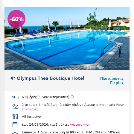
Κύμη Ευβοίας
Κυπαρισσία
-60%
Κύπρος
Κως
Λ
Λαγκάδια
4* Olympus Thea Boutique Hotel
Πλαταμώνας
Λακόπετρα Αχαΐας
Πιερίας
Λακωνία
6 Ημέρες (5 Διανυκτερεύσεις)
Λασίθι
2 άτομα + 1 παιδί έως 12 ετών
Δίκλινο Δωμάτιο Mountain View
+5 επιλογές
Λεπτοκαρυά
All Inclusive
Λέσβος
έως 24/08/2026, για 5 νύχτες
+Ημερομηνίες
Επιπλέον 1 Διανυκτέρευση ΔΩΡΟ και ΕΠΙΠΛΕΟΝ έως 10% σε