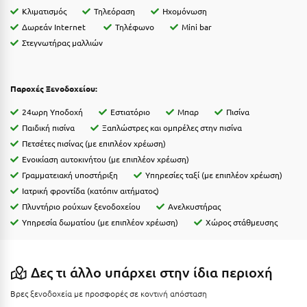
Κοζάνη
Κλιματισμός
Τηλεόραση
Ηχομόνωση
Δωρεάν Internet
Τηλέφωνο
Mini bar
Κοκκώνι Κορινθίας
Στεγνωτήρας μαλλιών
Κομοτηνή
Κόνιτσα
Παροχές Ξενοδοχείου:
Κόρινθος
24ωρη Υποδοχή
Εστιατόριο
Μπαρ
Πισίνα
Παιδική πισίνα
Ξαπλώστρες και ομπρέλες στην πισίνα
Κορώνη
Πετσέτες πισίνας (με επιπλέον χρέωση)
Ενοικίαση αυτοκινήτου (με επιπλέον χρέωση)
Κουρούτα Ηλείας
Γραμματειακή υποστήριξη
Υπηρεσίες ταξί (με επιπλέον χρέωση)
Κουφονήσια
Ιατρική φροντίδα (κατόπιν αιτήματος)
Πλυντήριο ρούχων ξενοδοχείου
Ανελκυστήρας
Κρήτη
Υπηρεσία δωματίου (με επιπλέον χρέωση)
Χώρος στάθμευσης
Κρουαζιέρες
Κύθηρα
Δες τι άλλο υπάρχει στην ίδια περιοχή
Κυλλήνη
Βρες ξενοδοχεία με προσφορές σε κοντινή απόσταση