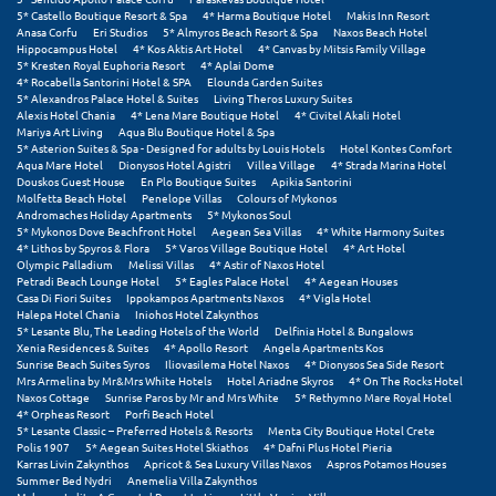
Τολό
5* Castello Boutique Resort & Spa
4* Harma Boutique Hotel
Makis Inn Resort
Anasa Corfu
Eri Studios
5* Almyros Beach Resort & Spa
Naxos Beach Hotel
Τριζόνια Φωκίδος
Hippocampus Hotel
4* Kos Aktis Art Hotel
4* Canvas by Mitsis Family Village
5* Kresten Royal Euphoria Resort
4* Aplai Dome
4* Rocabella Santorini Hotel & SPA
Elounda Garden Suites
Τρίκαλα
5* Alexandros Palace Hotel & Suites
Living Theros Luxury Suites
Alexis Hotel Chania
4* Lena Mare Boutique Hotel
4* Civitel Akali Hotel
Τρίκαλα Κορινθίας
Mariya Art Living
Aqua Blu Boutique Hotel & Spa
5* Asterion Suites & Spa - Designed for adults by Louis Hotels
Hotel Kontes Comfort
Aqua Mare Hotel
Dionysos Hotel Agistri
Villea Village
4* Strada Marina Hotel
Τρίπολη
Douskos Guest House
En Plo Boutique Suites
Apikia Santorini
Molfetta Beach Hotel
Penelope Villas
Colours of Mykonos
Τυρός
Andromaches Holiday Apartments
5* Mykonos Soul
5* Mykonos Dove Beachfront Hotel
Aegean Sea Villas
4* White Harmony Suites
4* Lithos by Spyros & Flora
5* Varos Village Boutique Hotel
4* Art Hotel
Olympic Palladium
Melissi Villas
4* Astir of Naxos Hotel
Υ
Petradi Beach Lounge Hotel
5* Eagles Palace Hotel
4* Aegean Houses
Casa Di Fiori Suites
Ippokampos Apartments Naxos
4* Vigla Hotel
Halepa Hotel Chania
Iniohos Hotel Zakynthos
Ύδρα
5* Lesante Blu, The Leading Hotels of the World
Delfinia Hotel & Bungalows
Xenia Residences & Suites
4* Apollo Resort
Angela Apartments Kos
Sunrise Beach Suites Syros
Iliovasilema Hotel Naxos
4* Dionysos Sea Side Resort
Φ
Mrs Armelina by Mr&Mrs White Hotels
Hotel Ariadne Skyros
4* On The Rocks Hotel
Naxos Cottage
Sunrise Paros by Mr and Mrs White
5* Rethymno Mare Royal Hotel
4* Orpheas Resort
Porfi Beach Hotel
Φιλιατρά Μεσσηνίας
5* Lesante Classic – Preferred Hotels & Resorts
Menta City Boutique Hotel Crete
Polis 1907
5* Aegean Suites Hotel Skiathos
4* Dafni Plus Hotel Pieria
Φλώρινα
Karras Livin Zakynthos
Apricot & Sea Luxury Villas Naxos
Aspros Potamos Houses
Summer Bed Nydri
Anemelia Villa Zakynthos