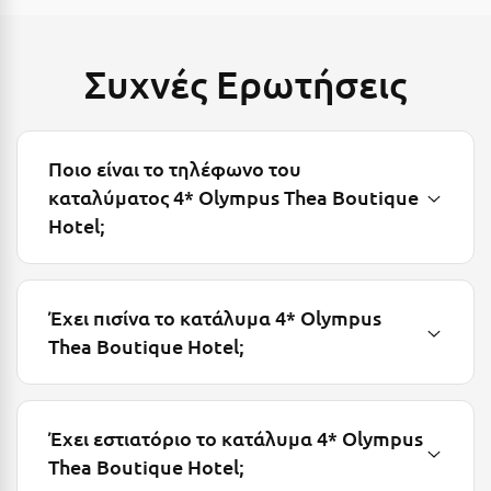
Ξυλόκαστρο
Συχνές Ερωτήσεις
Ο
Ορεινή Αρκαδία
Ποιο είναι το τηλέφωνο του
Ορεινή Ναυπακτία
καταλύματος 4* Olympus Thea Boutique
Hotel;
Π
Πάλαιρος
Έχει πισίνα το κατάλυμα 4* Olympus
Παξοί
Thea Boutique Hotel;
Παραλία Κατερίνης
Παραλία Λιτοχώρου
Έχει εστιατόριο το κατάλυμα 4* Olympus
Παράλιο Άστρος
Thea Boutique Hotel;