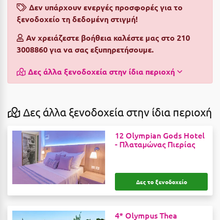
Δεν υπάρχουν ενεργές προσφορές για το
Αργολίδα
Ξενοδοχεία 3 Αστέρων
ξενοδοχείο τη δεδομένη στιγμή!
Αριδαία
Ξενοδοχεία 4 Αστέρων
Αν χρειάζεστε βοήθεια καλέστε μας στο 210
3008860 για να σας εξυπηρετήσουμε.
Αρκαδία
Ξενοδοχεία 5 Αστέρων
Αρκίτσα
Βίλες
Δες άλλα ξενοδοχεία στην ίδια περιοχή
Αρτέμιδα
Κρουαζιέρες
Αρχαία Ολυμπία
Ενοικιαζόμενα Δωμάτια
Δες άλλα ξενοδοχεία στην ίδια περιοχή
Αστυπάλαια
Διαμερίσματα
12 Olympian Gods Hotel
Αττική
-
Πλαταμώνας Πιερίας
Studios
Αχαΐα
Boutique Hotels
Δες το ξενοδοχείο
Ξενώνες
Β
Camping
Βansko
4* Olympus Thea