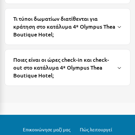
Πάργα
Παρνασσός
Τι τύποι δωματίων διατίθενται για
Πάρος
κράτηση στο κατάλυμα 4* Olympus Thea
Boutique Hotel;
Πάτμος
Πάτρα
Παύλιανη
Ποιες είναι οι ώρες check-in και check-
out στο κατάλυμα 4* Olympus Thea
Πειραιάς
Boutique Hotel;
Πελοπόννησος
Πήλιο
Πιερία
Πλαταμώνας
Πλύτρα Λακωνίας
Επικοινώνησε μαζί μας
Πώς λειτουργεί