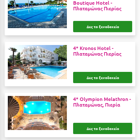
Suites
Boutique Hotel -
Βόλος
Πλαταμώνας Πιερίας
Βραχάτι Κορινθίας
Δες το ξενοδοχείο
Βυτίνα
Δες όλες τις προσφορές
Γ
Δες όλα τα πακέτα διακοπών
4* Kronos Hotel -
Πλαταμώνας Πιερίας
Γαλαξiδι
Γλυφάδα
Δες το ξενοδοχείο
Γρεβενά
Γύθειο
4* Olympion Melathron -
Πλαταμώνας, Πιερία
Δ
Δελφοί
Δες το ξενοδοχείο
Διακοπτό