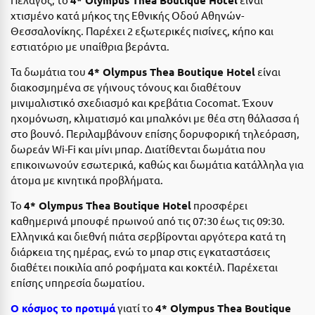
Ιωάννινα
χτισμένο κατά μήκος της Εθνικής Οδού Αθηνών-
Θεσσαλονίκης. Παρέχει 2 εξωτερικές πισίνες, κήπο και
Κ
εστιατόριο με υπαίθρια βεράντα.
Τα δωμάτια του
4* Olympus Thea Boutique Hotel
είναι
Καβάλα
διακοσμημένα σε γήινους τόνους και διαθέτουν
μινιμαλιστικό σχεδιασμό και κρεβάτια Cocomat. Έχουν
Καλάβρυτα
ηχομόνωση, κλιματισμό και μπαλκόνι με θέα στη θάλασσα ή
Καλαμάτα
στο βουνό. Περιλαμβάνουν επίσης δορυφορική τηλεόραση,
δωρεάν Wi-Fi και μίνι μπαρ. Διατίθενται δωμάτια που
Κάλαμος
επικοινωνούν εσωτερικά, καθώς και δωμάτια κατάλληλα για
άτομα με κινητικά προβλήματα.
Καλαμπάκα
Το
4* Olympus Thea Boutique Hotel
προσφέρει
Κάλυμνος
καθημερινά μπουφέ πρωινού από τις 07:30 έως τις 09:30.
Ελληνικά και διεθνή πιάτα σερβίρονται αργότερα κατά τη
Καμένα Βούρλα
διάρκεια της ημέρας, ενώ το μπαρ στις εγκαταστάσεις
Καρδάμαινα
διαθέτει ποικιλία από ροφήματα και κοκτέιλ. Παρέχεται
επίσης υπηρεσία δωματίου.
Καρδαμύλη
Ο κόσμος το προτιμά
γιατί το
4* Olympus Thea Boutique