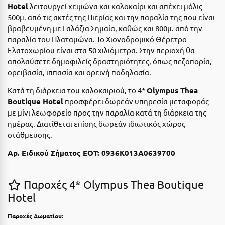
Καρδίτσα
Hotel
λειτουργεί χειμώνα και καλοκαίρι και απέχει μόλις
500μ. από τις ακτές της Πιερίας και την παραλία της που είναι
Κάρπαθος
βραβευμένη με Γαλάζια Σημαία, καθώς και 800μ. από την
παραλία του Πλαταμώνα. Το Χιονοδρομικό Θέρετρο
Καρπενήσι
Ελατοχωρίου είναι στα 50 χιλιόμετρα. Στην περιοχή θα
Κάρυστος
απολαύσετε δημοφιλείς δραστηριότητες, όπως πεζοπορία,
ορειβασία, ιππασία και ορεινή ποδηλασία.
Κάσος
Κατά τη διάρκεια του καλοκαιριού, το 4*
Olympus Thea
Κασσάνδρα
Boutique Hotel
προσφέρει δωρεάν υπηρεσία μεταφοράς
με μίνι λεωφορείο προς την παραλία κατά τη διάρκεια της
Καστοριά
ημέρας. Διατίθεται επίσης δωρεάν ιδιωτικός χώρος
στάθμευσης.
Κατερίνη
Αρ. Ειδικού Σήματος ΕΟΤ: 0936K013A0639700
Κέα - Τζιά
Κερατέα
Παροχές 4* Olympus Thea Boutique
Κέρκυρα
Hotel
Κεφαλονιά
Παροχές Δωματίου: