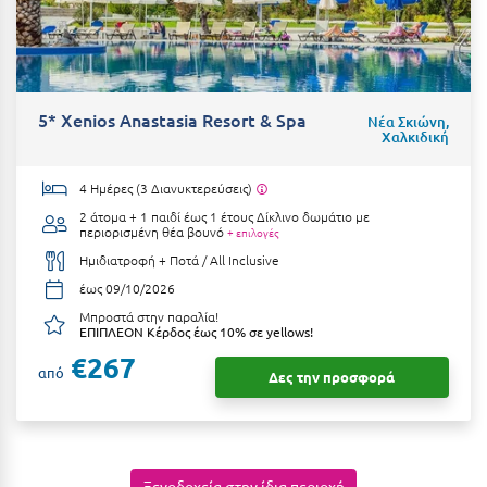
Ξυλόκαστρο
Ο
5* Xenios Anastasia Resort & Spa
Νέα Σκιώνη,
Χαλκιδική
Ορεινή Αρκαδία
Ορεινή Ναυπακτία
4 Ημέρες (3 Διανυκτερεύσεις)
2 άτομα + 1 παιδί έως 1 έτους
Δίκλινο δωμάτιο με
περιορισμένη θέα βουνό
Π
+ επιλογές
Ημιδιατροφή + Ποτά / All Inclusive
Πάλαιρος
έως 09/10/2026
Μπροστά στην παραλία!
Παξοί
ΕΠΙΠΛΕΟΝ Κέρδος έως 10% σε yellows!
€267
Παραλία Κατερίνης
από
Δες την προσφορά
Παραλία Λιτοχώρου
Παράλιο Άστρος
Ξενοδοχεία στην ίδια περιοχή