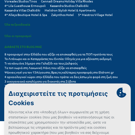
Voreades Studios Tinos
Gennadi Dreams Holiday Villa Rhodes
4* Lila Guesthouse Ermoupoli
Kassandra Studios Chalkidiki
Kassandra Villas Chalkidiki
Melidron Stylish Hotel & Apartments
4* Alleys Boutique Hotel & Spa
Zakynthos Hotel
5* Maistros Village Hotel
Όλα τα ξενοδοχεία
Όλοι οι προορισμοί
ΔΙΑΒΑΣΤΕ ΣΤΟ BLOG ΜΑΣ
8 προορισμοί στην Ελλάδα που αξίζει να επισκεφθείς για τα ΠΟΠ προϊόντα τους
Το Λιτόχωρο και οι Καταρράκτες του Ενιπέα: Οδηγός για μια αξέχαστη εκδρομή
Τι να κάνω ένα 3ήμερο στο Γαλαξίδι και τους Δελφούς
Τα τοπ χωριά στη Λακωνική Μάνη που αξίζει να επισκεφθείς
Ψάχνεις νησί για τον 15Αύγουστο; Βρες τις καλύτερες προσφορές στο Ekdromi.gr
4 αρχαιολογικοί χώροι στην Ελλάδα που πρέπει να δεις έστω μία φορά στη ζωή σου
3 οικογενειακά καταλύματα για διακοπές στα Σύβοτα
Τα 11 καλύτερα καλοκαιρινά resorts στην Ελλάδα
7 μικρά ελληνικά νησιά για αξέχαστες καλοκαιρινές διακοπές
5+1 ινσταγκραμικές παραλίες στην Ελλάδα που αξίζουν μια θέση στο feed σου
Συχνές Ερωτήσεις (FAQs) για Ξενοδοχεία
Όροι χρήσης
Πολιτική Προστασίας Προσωπικών Δεδομένων