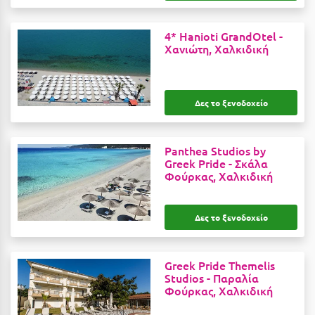
Κύμη Ευβοίας
4* Hanioti GrandOtel -
Κυπαρισσία
Χανιώτη, Χαλκιδική
Κύπρος
Κως
Δες το ξενοδοχείο
Λ
Panthea Studios by
Λαγκάδια
Greek Pride -
Σκάλα
Φούρκας, Χαλκιδική
Λακόπετρα Αχαΐας
Λακωνία
Δες το ξενοδοχείο
Λασίθι
Greek Pride Themelis
Λεπτοκαρυά
Studios -
Παραλία
Φούρκας, Χαλκιδική
Λέσβος