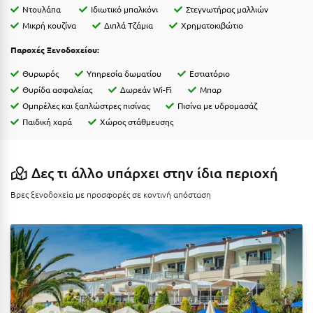
Ντουλάπα
Ιδιωτικό μπαλκόνι
Στεγνωτήρας μαλλιών
Μυστράς
Μικρή κουζίνα
Διπλά Τζάμια
Χρηματοκιβώτιο
Παροχές Ξενοδοχείου:
Μυτιλήνη
Θυρωρός
Υπηρεσία δωματίου
Εστιατόριο
Ν
Θυρίδα ασφαλείας
Δωρεάν Wi-Fi
Μπαρ
Ομπρέλες και ξαπλώστρες πισίνας
Πισίνα με υδρομασάζ
Νάξος
Παιδική χαρά
Χώρος στάθμευσης
Νάουσα
Ναυπακτία
Δες τι άλλο υπάρχει στην ίδια περιοχή
Ναύπλιο
Βρες ξενοδοχεία με προσφορές σε κοντινή απόσταση
Νέα Μάκρη
Νέα Στύρα Εύβοιας
Νέοι Πόροι Πιερίας
Ξ