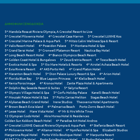
Φοινικούντα
Χ
ΔΗΜΟΦΙΛΗ ΞΕΝΟΔΟΧΕΙΑ
Χαλκίδα
5* Mandola Rosa at Riviera Olympia, A Grecotel Resort to Live
5* Grecotel Filoxenia Hotel
4* Grecotel Casa Marron
5* Grecotel LUXME Kos
4* Grecotel Marine Palace & Aqua Park
5* Mitsis Galini Wellness Spa & Resort
Χαλκιδική
5* Valis Resort Hotel
4* Poseidon Palace
5* Montana Hotel & Spa
5* Grand Serai Hotel
5* Cronwell Platamon Resort
Nautica Bay Hotel
Χανιά
4* Long Beach Resort Hotel
4* Bianco Olympico Beach Resort
4* Golden Coast Hotel & Bungalows
5* Zeus Eretria Resort
4* Tosca Beach Hotel
4* Exotica Hotel & Spa
5* Ilio Mare Hotels & Resorts
4* Airotel Achaia Beach Hotel
Χερσόνησος
4* Evia Riviera Resort
4* AKS Porto Heli
4* Grand Platon Hotel
4* Maranton Beach Hotel
5* Dion Palace Luxury Resort & Spa
4* Arion Hotel
Χερσόνησος Άθως
4* Florida Blue Bay
5* Blue Lagoon Princess
4* Klelia Beach Hotel
4* Xenia Poros Image
4* Kronos Hotel
Zante Plaza Hotel & Apartments
4* Dolphin Bay Seaside Resort & Suites
5* Selyria Resort
Χίος
4* Olympic Village Hotel & Spa
5* Corfu Holiday Palace
Kanelli Beach Hotel
4* Mouzaki Palace Hotel & Spa
5* Porto Carras Meliton
Siagas Beach Hotel
Χράνοι Μεσσηνίας
4* Alykanas Beach Grand Hotel
Irene Studios
Theoxenia Hotel Apartments
4* Brown Beach Evia Island
4* Palmariva Beach
Porto Zorro Beach Hotel
4* Lesse Hotel
Mare Vista Hotel
4* Mr & Mrs White Tinos
12 Olympian Gods Hotel
Akra Morea Hotel & Residences
Ψ
Golden Sun Kokkoni Beach Hotel
4* Paradise Art Hotel Andros
4* Grecotel LUXME Oasis at Riviera Olympia & Aqua Park
4* Stefania Beach Resort
4* Philoxenia Hotel
4* Altamar Hotel
4* Nymfes Hotel & Spa
Elizabeth Studios
Ψαθόπυργος
Margarona Royal Hotel
Porto Vitilo Boutique Hotel
4* Marpunta Resort
4* SAZ City Life Hotel
Porto Evia Boutique Hotel
5* Rodos Palace Hotel