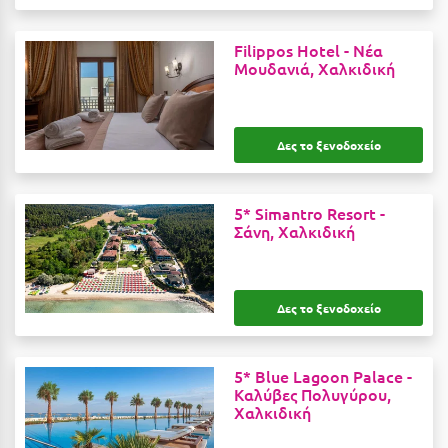
Η
Filippos Hotel -
Νέα
Ηλεία
Μουδανιά, Χαλκιδική
Ηράκλειο
Θ
Δες το ξενοδοχείο
Θάσος
5* Simantro Resort -
Θεσσαλονίκη
Σάνη, Χαλκιδική
Ι
Δες το ξενοδοχείο
Ιεράπετρα
Ιθάκη
5* Blue Lagoon Palace -
Ικαρία
Καλύβες Πολυγύρου,
Χαλκιδική
Ίος