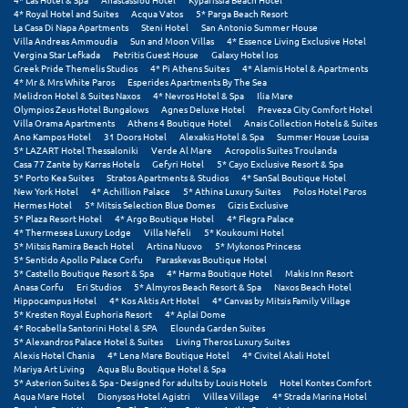
4* Royal Hotel and Suites
Acqua Vatos
5* Parga Beach Resort
La Casa Di Napa Apartments
Steni Hotel
San Antonio Summer House
Villa Andreas Ammoudia
Sun and Moon Villas
4* Essence Living Exclusive Hotel
Vergina Star Lefkada
Petritis Guest House
Galaxy Hotel Ios
Greek Pride Themelis Studios
4* Pi Athens Suites
4* Alamis Hotel & Apartments
4* Mr & Mrs White Paros
Esperides Apartments By The Sea
Melidron Hotel & Suites Naxos
4* Nevros Hotel & Spa
Ilia Mare
Olympios Zeus Hotel Bungalows
Agnes Deluxe Hotel
Preveza City Comfort Hotel
Villa Orama Apartments
Athens 4 Boutique Hotel
Anais Collection Hotels & Suites
Ano Kampos Hotel
31 Doors Hotel
Alexakis Hotel & Spa
Summer House Louisa
5* LAZART Hotel Thessaloniki
Verde Al Mare
Acropolis Suites Troulanda
Casa 77 Zante by Karras Hotels
Gefyri Hotel
5* Cayo Exclusive Resort & Spa
5* Porto Kea Suites
Stratos Apartments & Studios
4* SanSal Boutique Hotel
New York Hotel
4* Achillion Palace
5* Athina Luxury Suites
Polos Hotel Paros
Hermes Hotel
5* Mitsis Selection Blue Domes
Gizis Exclusive
5* Plaza Resort Hotel
4* Argo Boutique Hotel
4* Flegra Palace
4* Thermesea Luxury Lodge
Villa Nefeli
5* Koukoumi Hotel
5* Mitsis Ramira Beach Hotel
Artina Nuovo
5* Mykonos Princess
5* Sentido Apollo Palace Corfu
Paraskevas Boutique Hotel
5* Castello Boutique Resort & Spa
4* Harma Boutique Hotel
Makis Inn Resort
Anasa Corfu
Eri Studios
5* Almyros Beach Resort & Spa
Naxos Beach Hotel
Hippocampus Hotel
4* Kos Aktis Art Hotel
4* Canvas by Mitsis Family Village
5* Kresten Royal Euphoria Resort
4* Aplai Dome
4* Rocabella Santorini Hotel & SPA
Elounda Garden Suites
5* Alexandros Palace Hotel & Suites
Living Theros Luxury Suites
Alexis Hotel Chania
4* Lena Mare Boutique Hotel
4* Civitel Akali Hotel
Mariya Art Living
Aqua Blu Boutique Hotel & Spa
5* Asterion Suites & Spa - Designed for adults by Louis Hotels
Hotel Kontes Comfort
Aqua Mare Hotel
Dionysos Hotel Agistri
Villea Village
4* Strada Marina Hotel