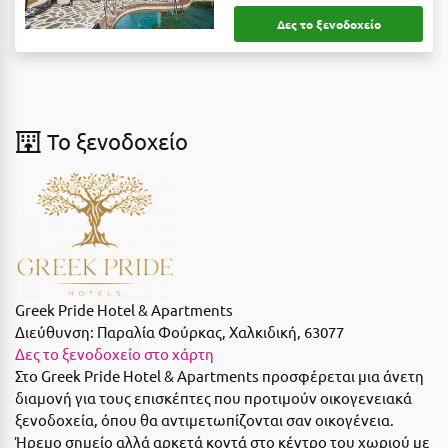
Λευκάδα
Δες το ξενοδοχείο
Λήμνος
Λίμνη Πλαστήρα
Λιτόχωρο
To ξενοδοχείο
Λουτρά Πόζαρ
Λουτρά Υπάτης
Λουτράκι
Λούτσα
Greek Pride Hotel & Apartments
Μ
Διεύθυνση:
Παραλία Φούρκας, Χαλκιδική, 63077
Δες το ξενοδοχείο στο χάρτη
Μάνη
Στο Greek Pride Hotel & Apartments προσφέρεται μια άνετη
διαμονή για τους επισκέπτες που προτιμούν οικογενειακά
Μαραθώνας Αττικής
ξενοδοχεία, όπου θα αντιμετωπίζονται σαν οικογένεια.
Μαρώνεια
Ήρεμο σημείο αλλά αρκετά κοντά στο κέντρο του χωριού με