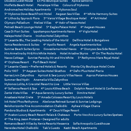
Douskos Guest House
En Plo Boutique Suites
Apikia Santorini
Molfetta Beach Hotel
Penelope Villas
Colours of Mykonos
Andromaches Holiday Apartments
5* Mykonos Soul
5* Mykonos Dove Beachfront Hotel
Aegean Sea Villas
4* White Harmony Suites
4* Lithos by Spyros & Flora
5* Varos Village Boutique Hotel
4* Art Hotel
Olympic Palladium
Melissi Villas
4* Astir of Naxos Hotel
Petradi Beach Lounge Hotel
5* Eagles Palace Hotel
4* Aegean Houses
Casa Di Fiori Suites
Ippokampos Apartments Naxos
4* Vigla Hotel
Halepa Hotel Chania
Iniohos Hotel Zakynthos
5* Lesante Blu, The Leading Hotels of the World
Delfinia Hotel & Bungalows
Xenia Residences & Suites
4* Apollo Resort
Angela Apartments Kos
Sunrise Beach Suites Syros
Iliovasilema Hotel Naxos
4* Dionysos Sea Side Resort
Mrs Armelina by Mr&Mrs White Hotels
Hotel Ariadne Skyros
4* On The Rocks Hotel
Naxos Cottage
Sunrise Paros by Mr and Mrs White
5* Rethymno Mare Royal Hotel
4* Orpheas Resort
Porfi Beach Hotel
5* Lesante Classic – Preferred Hotels & Resorts
Menta City Boutique Hotel Crete
Polis 1907
5* Aegean Suites Hotel Skiathos
4* Dafni Plus Hotel Pieria
Karras Livin Zakynthos
Apricot & Sea Luxury Villas Naxos
Aspros Potamos Houses
Summer Bed Nydri
Anemelia Villa Zakynthos
Mykonos Lolita, A Grecotel Resort to Live
Little Venice Villas
4* Sofianna Resort & Spa
4* Louis Althea Beach
Dolphin Resort Hotel & Conference
Zante Vista Villas
4* Aqua Serenity Luxury Suites
Dimitra Hotel
Anastasia Hotel Crete
5* Amada Colossos Resort by Louis Hotels
Ink Hotel Phos Rethymno
Abelonas Retreat Sunset & Sunrise Lodgings
Belohorizonte Fine Accommodation Chalkidiki
Aphea Village Chania
Pandora Studios & Apartments
4* Zeus Village Resort
5* Avaton Luxury Beach Resort Relais & Chateaux
Porto Vecchio Luxury Suites Spetses
4* The King Jason Protaras – Designed for adults
Romanos Beach Villas by Xenia Resorts Messenia
Sofia Areopolis Guesthouse
Nereides Hotel Chalkidiki
Taki's Guests
Kastri Beach Apartments