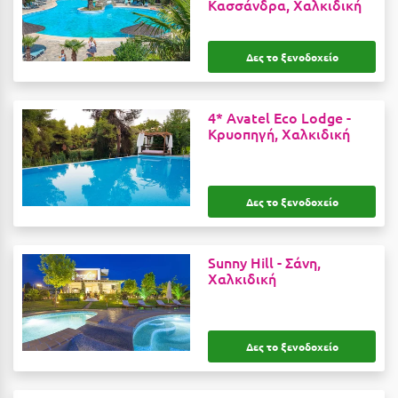
Κασσάνδρα, Χαλκιδική
Καρδίτσα
Κάρπαθος
Δες το ξενοδοχείο
Καρπενήσι
Κάρυστος
4* Avatel Eco Lodge -
Κρυοπηγή, Χαλκιδική
Κάσος
Κασσάνδρα
Δες το ξενοδοχείο
Καστοριά
Κατερίνη
Sunny Hill -
Σάνη,
Κέα - Τζιά
Χαλκιδική
Κερατέα
Κέρκυρα
Δες το ξενοδοχείο
Κεφαλονιά