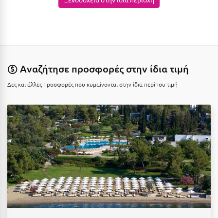
Πάργα
Παρνασσός
Πάρος
Πάτμος
Αναζήτησε προσφορές στην ίδια τιμή
Πάτρα
Δες και άλλες προσφορές που κυμαίνονται στην ίδια περίπου τιμή
Παύλιανη
Πειραιάς
Πελοπόννησος
Πήλιο
Πιερία
Πλαταμώνας
Πλύτρα Λακωνίας