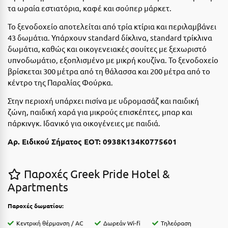
τα ωραία εστιατόρια, καφέ και σούπερ μάρκετ.
Μεθώνη
Το ξενοδοχείο αποτελείται από τρία κτίρια και περιλαμβάνει
Μεσολόγγι
43 δωμάτια. Υπάρχουν standard δίκλινα, standard τρίκλινα
δωμάτια, καθώς και οικογενειακές σουίτες με ξεχωριστό
Μεσσηνία
υπνοδωμάτιο, εξοπλισμένο με μικρή κουζίνα. Το ξενοδοχείο
βρίσκεται 300 μέτρα από τη θάλασσα και 200 ​​μέτρα από το
Μετέωρα
κέντρο της Παραλίας Φούρκα.
Μέτσοβο
Στην περιοχή υπάρχει πισίνα με υδρομασάζ και παιδική
Μήλος
ζώνη, παιδική χαρά για μικρούς επισκέπτες, μπαρ και
πάρκινγκ. Ιδανικό για οικογένειες με παιδιά.
Μονεμβασιά
Αρ. Ειδικού Σήματος ΕΟΤ: 0938K134K0775601
Μουζάκι
Μπαλί Κρήτης
Παροχές Greek Pride Hotel &
Apartments
Μπάνσκο
Παροχές δωματίου:
Μπούκα Μεσσηνίας
Κεντρική θέρμανση / AC
Δωρεάν Wi-fi
Τηλεόραση
Μύκονος