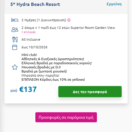
Πόρος
5* Hydra Beach Resort
Ερμιόνη
Πόρτο Χέλι
2 Ημέρες (1 Διανυκτέρευση)
Πρέβεζα
2 άτομα + 1 παιδί έως 12 ετών
Superior Room Garden View
+ επιλογές
Πύλος
All Inclusive
έως 10/10/2026
Πύργος
Μini club!
Αθλητικές & Ευεξιακές Δραστηριότητες!
Ρ
Ελληνική Βραδιά με παραδοσιακούς χορούς!
Μουσικές βραδιές με DJ!
Βραδιά με ζωντανή μουσική!
Ρέθυμνο
Μπροστά στην παραλία!
ΕΠΙΠΛΕΟΝ Κέρδος έως 10% σε yellows!
Ρίο
€137
από
Δες την προσφορά
Ρόδος
Σ
Προσφορές σε παρόμοια τιμή
Σαλαμίνα