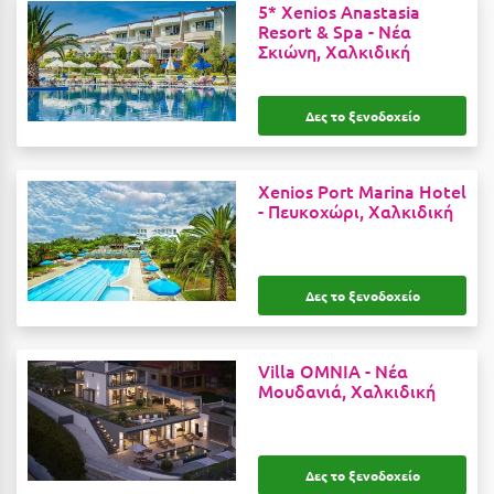
5* Xenios Anastasia
Κοζάνη
Resort & Spa -
Νέα
Σκιώνη, Χαλκιδική
Κοκκώνι Κορινθίας
Κομοτηνή
Δες το ξενοδοχείο
Κόνιτσα
Κόρινθος
Xenios Port Marina Hotel
-
Πευκοχώρι, Χαλκιδική
Κορώνη
Κουρούτα Ηλείας
Δες το ξενοδοχείο
Κουφονήσια
Κρήτη
Villa OMNIA -
Νέα
Μουδανιά, Χαλκιδική
Κρουαζιέρες
Κύθηρα
Κυλλήνη
Δες το ξενοδοχείο