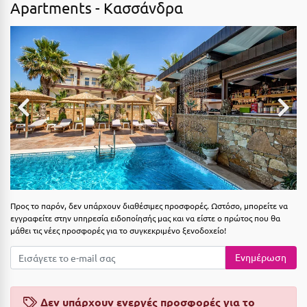
Apartments -
Κασσάνδρα
Αιδηψός
ΤΎΠΟΣ ΔΙΑΤΡΟΦΉΣ
Διαμονή Μόνο
Αλεξανδρούπολη
Πρωινό
Αλισσός Αχαΐας
Ημιδιατροφή
Αλόννησος
Ημιδιατροφή + Ποτά
Αμαλιάδα
Πλήρης Διατροφή
Αμάρυνθος
All Inclusive
Αμοργός
Ένα Γεύμα
Αμφίκλεια
Προς το παρόν, δεν υπάρχουν διαθέσιμες προσφορές. Ωστόσο, μπορείτε να
Δύο Γεύματα + Ποτά
εγγραφείτε στην υπηρεσία ειδοποίησής μας και να είστε ο πρώτος που θα
Ανάβυσσος
μάθει τις νέες προσφορές για το συγκεκριμένο ξενοδοχείο!
Άνδρος
ΤΎΠΟΣ ΚΑΤΑΛΎΜΑΤΟΣ
Ενημέρωση
Αντίπαρος
Ξενοδοχεία 1 Αστέρι
Αράχωβα
Δεν υπάρχουν ενεργές προσφορές για το
Ξενοδοχεία 2 Αστέρων