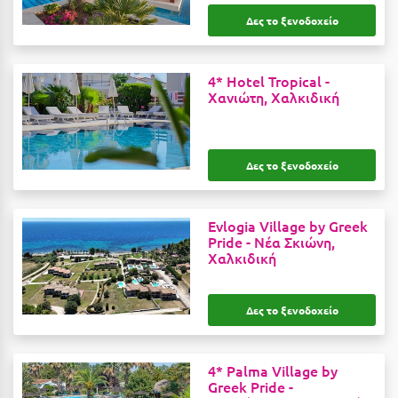
Ιωάννινα
Δες το ξενοδοχείο
Κ
4* Hotel Tropical -
Χανιώτη, Χαλκιδική
Καβάλα
Καλάβρυτα
Καλαμάτα
Δες το ξενοδοχείο
Κάλαμος
Evlogia Village by Greek
Καλαμπάκα
Pride -
Νέα Σκιώνη,
Χαλκιδική
Κάλυμνος
Καμένα Βούρλα
Δες το ξενοδοχείο
Καρδάμαινα
Καρδαμύλη
4* Palma Village by
Greek Pride -