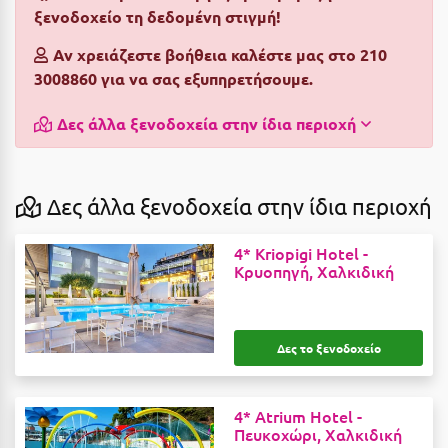
ξενοδοχείο τη δεδομένη στιγμή!
Αργολίδα
Ξενοδοχεία 3 Αστέρων
Αν χρειάζεστε βοήθεια καλέστε μας στο 210
Αριδαία
Ξενοδοχεία 4 Αστέρων
3008860 για να σας εξυπηρετήσουμε.
Αρκαδία
Ξενοδοχεία 5 Αστέρων
Δες άλλα ξενοδοχεία στην ίδια περιοχή
Αρκίτσα
Βίλες
Αρτέμιδα
Κρουαζιέρες
Δες άλλα ξενοδοχεία στην ίδια περιοχή
Αρχαία Ολυμπία
Ενοικιαζόμενα Δωμάτια
4* Kriopigi Hotel -
Αστυπάλαια
Διαμερίσματα
Κρυοπηγή, Χαλκιδική
Αττική
Studios
Αχαΐα
Boutique Hotels
Δες το ξενοδοχείο
Ξενώνες
Β
Camping
4* Atrium Hotel -
Βansko
Πευκοχώρι, Χαλκιδική