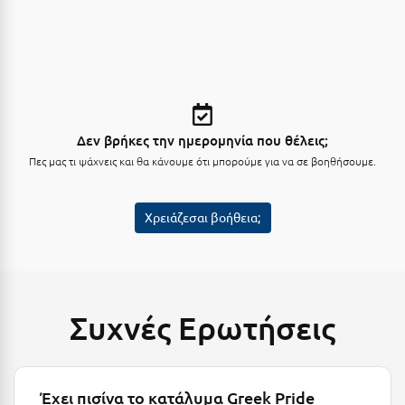
Σαμοθράκη
Σάμος
Σαντορίνη
Σέριφος
Δεν βρήκες την ημερομηνία που θέλεις;
Σέρρες
Πες μας τι ψάχνεις και θα κάνουμε ότι μπορούμε για να σε βοηθήσουμε.
Σιθωνία
Σίκινος
Χρειάζεσαι βοήθεια;
Σίφνος
Σκαφιδιά Ηλείας
Συχνές Ερωτήσεις
Σκιάθος
Σκόπελος
Σκύρος
Έχει πισίνα το κατάλυμα Greek Pride