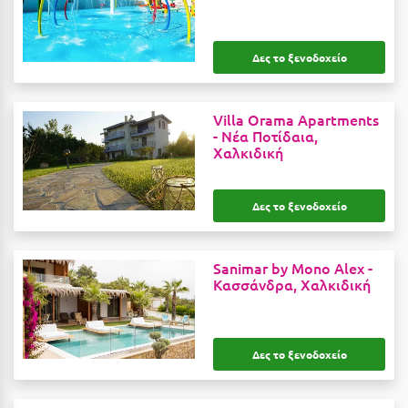
Suites
Βόλος
Βραχάτι Κορινθίας
Δες το ξενοδοχείο
Βυτίνα
Δες όλες τις προσφορές
Villa Orama Apartments
Γ
Δες όλα τα πακέτα διακοπών
-
Νέα Ποτίδαια,
Χαλκιδική
Γαλαξiδι
Γλυφάδα
Δες το ξενοδοχείο
Γρεβενά
Sanimar by Mono Alex -
Γύθειο
Κασσάνδρα, Χαλκιδική
Δ
Δελφοί
Δες το ξενοδοχείο
Διακοπτό