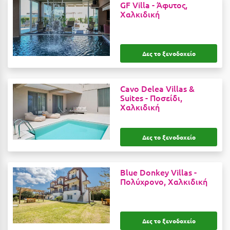
Ε
GF Villa -
Άφυτος,
Χαλκιδική
Ελάτη Αρκαδίας
Ελληνικό Αρκαδίας
Δες το ξενοδοχείο
Ελούντα Κρήτης
Ερέτρια
Cavo Delea Villas &
Suites -
Ποσείδι,
Ερμιόνη
Χαλκιδική
Εύβοια
Δες το ξενοδοχείο
Ευρυτανία
Ζ
Blue Donkey Villas -
Πολύχρονο, Χαλκιδική
Ζαγοροχώρια
Ζάκυνθος
Δες το ξενοδοχείο