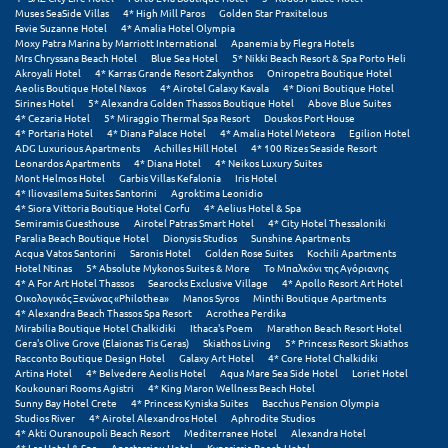
Muses SeaSide Villas
4* High Mill Paros
Golden Star Praxitelous
Favie Suzanne Hotel
4* Amalia Hotel Olympia
Moxy Patra Marina by Marriott International
Apanemia by Flegra Hotels
Mrs Chryssana Beach Hotel
Blue Sea Hotel
5* Nikki Beach Resort & Spa Porto Heli
Akroyali Hotel
4* Karras Grande Resort Zakynthos
Oniropetra Boutique Hotel
Aeolis Boutique Hotel Naxos
4* Airotel Galaxy Kavala
4* Dioni Boutique Hotel
Sirines Hotel
5* Alexandra Golden Thassos Boutique Hotel
Above Blue Suites
4* Cezaria Hotel
5* Miraggio Thermal Spa Resort
Douskos Port House
4* Portaria Hotel
4* Diana Palace Hotel
4* Amalia Hotel Meteora
Egilion Hotel
ADG Luxurious Apartments
Achilles Hill Hotel
4* 100 Rizes Seaside Resort
Leonardos Apartments
4* Diana Hotel
4* Neikos Luxury Suites
Mont Helmos Hotel
Garbis Villas Kefalonia
Iris Hotel
4* Iliovasilema Suites Santorini
Agroktima Leonidio
4* Siora Vittoria Boutique Hotel Corfu
4* Aelius Hotel & Spa
Semiramis Guesthouse
Airotel Patras Smart Hotel
4* City Hotel Thessaloniki
Paralia Beach Boutique Hotel
Dionysis Studios
Sunshine Apartments
Acqua Vatos Santorini
Saronis Hotel
Golden Rose Suites
Kochili Apartments
Hotel Ntinas
5* Absolute Mykonos Suites & More
Το Μπαλκόνι της Αγόριανης
4* A For Art Hotel Thassos
Searocks Exclusive Village
4* Apollo Resort Art Hotel
Οικολογικός Ξενώνας «Philothea»
Manos Syros
Minthi Boutique Apartments
4* Alexandra Beach Thassos Spa Resort
Acrothea Perdika
Mirabilia Boutique Hotel Chalkidiki
Ithaca's Poem
Marathon Beach Resort Hotel
Gera's Olive Grove (Elaionas Tis Geras)
Skiathos Living
5* Princess Resort Skiathos
Racconto Boutique Design Hotel
Galaxy Art Hotel
4* Core Hotel Chalkidiki
Artina Hotel
4* Belvedere Aeolis Hotel
Aqua Mare Sea Side Hotel
Loriet Hotel
Koukounari Rooms Agistri
4* King Maron Wellness Beach Hotel
Sunny Bay Hotel Crete
4* Princess Kyniska Suites
Bacchus Pension Olympia
Studios River
4* Airotel Alexandros Hotel
Aphrodite Studios
4* Akti Ouranoupoli Beach Resort
Mediterranee Hotel
Alexandra Hotel
4* Las Hotel & Spa
Anastassiou Hotel
Kyparissia Beach Hotel