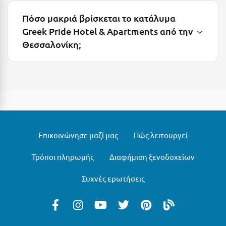
Τολό
Πόσο μακριά βρίσκεται το κατάλυμα
Τριζόνια Φωκίδος
Greek Pride Hotel & Apartments από την
Τρίκαλα
Θεσσαλονίκη;
Τρίκαλα Κορινθίας
Τρίπολη
Τυρός
Υ
Επικοινώνησε μαζί μας
Πώς λειτουργεί
Ύδρα
Τρόποι πληρωμής
Διαφήμιση ξενοδοχείων
Φ
Συχνές ερωτήσεις
Φιλιατρά Μεσσηνίας
Φλώρινα