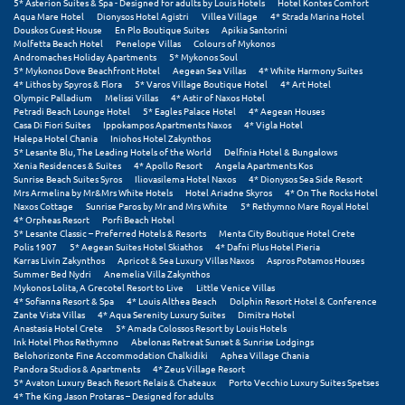
5* Asterion Suites & Spa - Designed for adults by Louis Hotels
Hotel Kontes Comfort
Σούνιο
Aqua Mare Hotel
Dionysos Hotel Agistri
Villea Village
4* Strada Marina Hotel
Douskos Guest House
En Plo Boutique Suites
Apikia Santorini
Molfetta Beach Hotel
Penelope Villas
Colours of Mykonos
Σπάρτη
Andromaches Holiday Apartments
5* Mykonos Soul
5* Mykonos Dove Beachfront Hotel
Aegean Sea Villas
4* White Harmony Suites
4* Lithos by Spyros & Flora
5* Varos Village Boutique Hotel
4* Art Hotel
Σπέτσες
Olympic Palladium
Melissi Villas
4* Astir of Naxos Hotel
Petradi Beach Lounge Hotel
5* Eagles Palace Hotel
4* Aegean Houses
Σποράδες
Casa Di Fiori Suites
Ippokampos Apartments Naxos
4* Vigla Hotel
Halepa Hotel Chania
Iniohos Hotel Zakynthos
5* Lesante Blu, The Leading Hotels of the World
Delfinia Hotel & Bungalows
Σύβοτα
Xenia Residences & Suites
4* Apollo Resort
Angela Apartments Kos
Sunrise Beach Suites Syros
Iliovasilema Hotel Naxos
4* Dionysos Sea Side Resort
Σύμη
Mrs Armelina by Mr&Mrs White Hotels
Hotel Ariadne Skyros
4* On The Rocks Hotel
Naxos Cottage
Sunrise Paros by Mr and Mrs White
5* Rethymno Mare Royal Hotel
4* Orpheas Resort
Porfi Beach Hotel
Σύρος
5* Lesante Classic – Preferred Hotels & Resorts
Menta City Boutique Hotel Crete
Polis 1907
5* Aegean Suites Hotel Skiathos
4* Dafni Plus Hotel Pieria
Σχοινούσα
Karras Livin Zakynthos
Apricot & Sea Luxury Villas Naxos
Aspros Potamos Houses
Summer Bed Nydri
Anemelia Villa Zakynthos
Mykonos Lolita, A Grecotel Resort to Live
Little Venice Villas
Τ
4* Sofianna Resort & Spa
4* Louis Althea Beach
Dolphin Resort Hotel & Conference
Zante Vista Villas
4* Aqua Serenity Luxury Suites
Dimitra Hotel
Anastasia Hotel Crete
5* Amada Colossos Resort by Louis Hotels
Τζουμέρκα
Ink Hotel Phos Rethymno
Abelonas Retreat Sunset & Sunrise Lodgings
Belohorizonte Fine Accommodation Chalkidiki
Aphea Village Chania
Pandora Studios & Apartments
4* Zeus Village Resort
Τήνος
5* Avaton Luxury Beach Resort Relais & Chateaux
Porto Vecchio Luxury Suites Spetses
4* The King Jason Protaras – Designed for adults