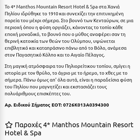
Η
Το 4* Manthos Mountain Resort Hotel & Spa στα Χανιά
Πηλίου ιδρύθηκε το 1910 και συνεχίζει την επιτυχημένη
Ηλεία
πορεία του μέχρι σήμερα. Στο βουνό των Κενταύρων, σε μια
περιοχή όπου η φύση οργιάζει, κάνοντας το τοπίο κάθε
Ηράκλειο
εποχή μοναδικό, το βουνό που ο μύθος αναφέρει σαν τη
θερινή κατοικία των θεών του Ολύμπου, υψώνεται
Θ
επιβλητικό και καταπράσινο πάνω από το Βόλο, ανάμεσα
στον Παγασητικό Κόλπο και το Αιγαίο Πέλαγος.
Θάσος
Στη μαγική ατμόσφαιρα του Πηλιορείτικου τοπίου, σμίγει η
Θεσσαλονίκη
ιστορία με τον θρύλο, το άγριο με το ήρεμο, το χθες με το
σήμερα. Πάνω όμως απ' όλα αυτά, είναι η παραδείσια φύση
Ι
του Πηλίου που μαγνητίζει και εκστασιάζει τους
πολυάριθμους επισκέπτες του.
Ιεράπετρα
Αρ. Ειδικού Σήματος ΕΟΤ:
0726Κ013Α0394300
Ιθάκη
Ικαρία
Παροχές 4* Manthos Mountain Resort
Hotel & Spa
Ίος