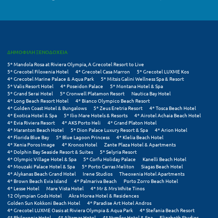
Πάργα
Παρνασσός
Πάρος
ΔΗΜΟΦΙΛΗ ΞΕΝΟΔΟΧΕΙΑ
Πάτμος
5* Mandola Rosa at Riviera Olympia, A Grecotel Resort to Live
5* Grecotel Filoxenia Hotel
4* Grecotel Casa Marron
5* Grecotel LUXME Kos
Πάτρα
4* Grecotel Marine Palace & Aqua Park
5* Mitsis Galini Wellness Spa & Resort
5* Valis Resort Hotel
4* Poseidon Palace
5* Montana Hotel & Spa
Παύλιανη
5* Grand Serai Hotel
5* Cronwell Platamon Resort
Nautica Bay Hotel
4* Long Beach Resort Hotel
4* Bianco Olympico Beach Resort
4* Golden Coast Hotel & Bungalows
5* Zeus Eretria Resort
4* Tosca Beach Hotel
Πειραιάς
4* Exotica Hotel & Spa
5* Ilio Mare Hotels & Resorts
4* Airotel Achaia Beach Hotel
4* Evia Riviera Resort
4* AKS Porto Heli
4* Grand Platon Hotel
Πελοπόννησος
4* Maranton Beach Hotel
5* Dion Palace Luxury Resort & Spa
4* Arion Hotel
4* Florida Blue Bay
5* Blue Lagoon Princess
4* Klelia Beach Hotel
4* Xenia Poros Image
4* Kronos Hotel
Zante Plaza Hotel & Apartments
Πήλιο
4* Dolphin Bay Seaside Resort & Suites
5* Selyria Resort
4* Olympic Village Hotel & Spa
5* Corfu Holiday Palace
Kanelli Beach Hotel
4* Mouzaki Palace Hotel & Spa
5* Porto Carras Meliton
Siagas Beach Hotel
Πιερία
4* Alykanas Beach Grand Hotel
Irene Studios
Theoxenia Hotel Apartments
4* Brown Beach Evia Island
4* Palmariva Beach
Porto Zorro Beach Hotel
Πλαταμώνας
4* Lesse Hotel
Mare Vista Hotel
4* Mr & Mrs White Tinos
12 Olympian Gods Hotel
Akra Morea Hotel & Residences
Golden Sun Kokkoni Beach Hotel
4* Paradise Art Hotel Andros
Πλύτρα Λακωνίας
4* Grecotel LUXME Oasis at Riviera Olympia & Aqua Park
4* Stefania Beach Resort
4* Philoxenia Hotel
4* Altamar Hotel
4* Nymfes Hotel & Spa
Elizabeth Studios