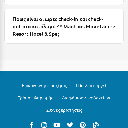
Ξυλόκαστρο
Ποιες είναι οι ώρες check-in και check-
Ο
out στο κατάλυμα 4* Manthos Mountain
Resort Hotel & Spa;
Ορεινή Αρκαδία
Ορεινή Ναυπακτία
Π
Πάλαιρος
Παξοί
Επικοινώνησε μαζί μας
Πώς λειτουργεί
Παραλία Κατερίνης
Τρόποι πληρωμής
Διαφήμιση ξενοδοχείων
Παραλία Λιτοχώρου
Συχνές ερωτήσεις
Παράλιο Άστρος