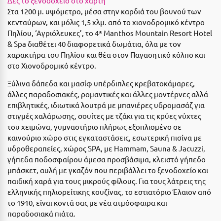
Δες το ξενοδοχείο στο χάρτη
Ε
Στα 1200 μ. υψόμετρο, μέσα στην καρδιά του βουνού των
κενταύρων, και μόλις 1,5 χλμ. από το χιονοδρομικό κέντρο
Ελάτη Αρκαδίας
Πηλίου, ‘Αγριόλευκες’, το 4* Manthos Mountain Resort Hotel
& Spa διαθέτει 40 διαφορετικά δωμάτια, όλα με τον
Ελληνικό Αρκαδίας
χαρακτήρα του Πηλίου και θέα στον Παγασητικό κόλπο και
Ελούντα Κρήτης
στο Χιονοδρομικό κέντρο.
Ερέτρια
Ξύλινα δάπεδα και μασίφ υπέρδιπλες κρεβατοκάμαρες,
άλλες παραδοσιακές, ρομαντικές και άλλες μοντέρνες αλλά
Ερμιόνη
επιβλητικές, ιδιωτικά λουτρά με μπανιέρες υδρομασάζ για
στιγμές χαλάρωσης, σουίτες με τζάκι για τις κρύες νύχτες
Εύβοια
του χειμώνα, γυμναστήριο πλήρως εξοπλισμένο σε
καινούριο χώρο στις εγκαταστάσεις, εσωτερική πισίνα με
Ευρυτανία
υδροθεραπείες, χώρος SPA, με Ηammam, Sauna & Jacuzzi,
γήπεδα ποδοσφαίρου άμεσα προσβάσιμα, κλειστό γήπεδο
Ζ
μπάσκετ, αυλή με γκαζόν που περιβάλλει το ξενοδοχείο και
παιδική χαρά για τους μικρούς φίλους. Για τους λάτρεις της
Ζαγοροχώρια
ελληνικής πηλιορείτικης κουζίνας, το εστιατόριο Έλαιον από
Ζάκυνθος
το 1910, είναι κοντά σας με νέα ατμόσφαιρα και
παραδοσιακά πιάτα.