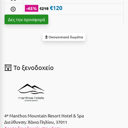
Suites
Βόλος
€120
-45%
€218
Βραχάτι Κορινθίας
Δες την προσφορά
Βυτίνα
Δες όλες τις προσφορές
Οικογενειακά δωμάτια
Γ
Δες όλα τα πακέτα διακοπών
Γαλαξiδι
Γλυφάδα
To ξενοδοχείο
Γρεβενά
Γύθειο
Δ
Δελφοί
4* Manthos Mountain Resort Hotel & Spa
Διακοπτό
Διεύθυνση:
Χάνια Πηλίου, 37011