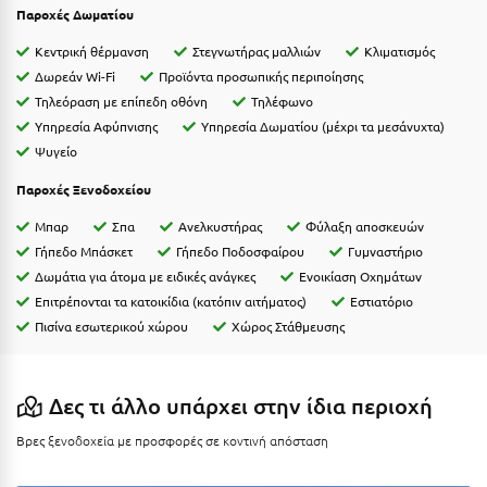
Παροχές Δωματίου
Ιωάννινα
Κεντρική θέρμανση
Στεγνωτήρας μαλλιών
Κλιματισμός
Κ
Δωρεάν Wi-Fi
Προϊόντα προσωπικής περιποίησης
Τηλεόραση με επίπεδη οθόνη
Τηλέφωνο
Καβάλα
Υπηρεσία Αφύπνισης
Υπηρεσία Δωματίου (μέχρι τα μεσάνυχτα)
Ψυγείο
Καλάβρυτα
Παροχές Ξενοδοχείου
Καλαμάτα
Μπαρ
Σπα
Ανελκυστήρας
Φύλαξη αποσκευών
Κάλαμος
Γήπεδο Μπάσκετ
Γήπεδο Ποδοσφαίρου
Γυμναστήριο
Δωμάτια για άτομα με ειδικές ανάγκες
Ενοικίαση Οχημάτων
Καλαμπάκα
Επιτρέπονται τα κατοικίδια (κατόπιν αιτήματος)
Εστιατόριο
Κάλυμνος
Πισίνα εσωτερικού χώρου
Χώρος Στάθμευσης
Καμένα Βούρλα
Δες τι άλλο υπάρχει στην ίδια περιοχή
Καρδάμαινα
Βρες ξενοδοχεία με προσφορές σε κοντινή απόσταση
Καρδαμύλη