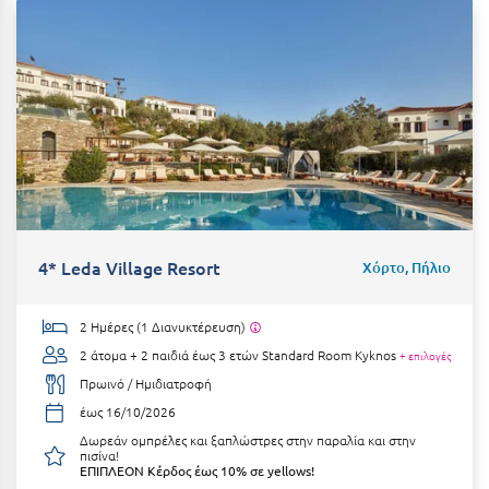
Καρδίτσα
Κάρπαθος
Καρπενήσι
Κάρυστος
Κάσος
Κασσάνδρα
Καστοριά
4* Leda Village Resort
Χόρτο, Πήλιο
Κατερίνη
2 Ημέρες (1 Διανυκτέρευση)
Κέα - Τζιά
2 άτομα + 2 παιδιά έως 3 ετών
Standard Room Kyknos
+ επιλογές
Κερατέα
Πρωινό / Ημιδιατροφή
έως 16/10/2026
Κέρκυρα
Δωρεάν ομπρέλες και ξαπλώστρες στην παραλία και στην
πισίνα!
Κεφαλονιά
ΕΠΙΠΛΕΟΝ Κέρδος έως 10% σε yellows!