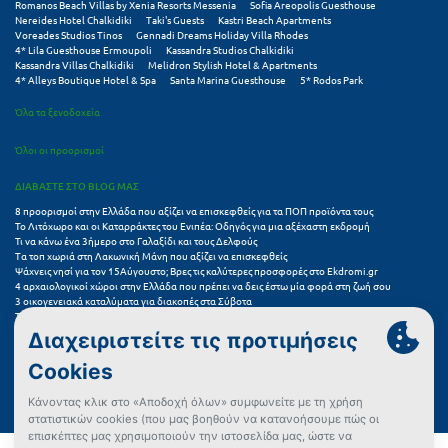
Τολό
Romanos Beach Villas by Xenia Resorts Messenia
Sofia Areopolis Guesthouse
Nereides Hotel Chalkidiki
Taki's Guests
Kastri Beach Apartments
Voreades Studios Tinos
Gennadi Dreams Holiday Villa Rhodes
Τριζόνια Φωκίδος
4* Lila Guesthouse Ermoupoli
Kassandra Studios Chalkidiki
Kassandra Villas Chalkidiki
Melidron Stylish Hotel & Apartments
Τρίκαλα
4* Alleys Boutique Hotel & Spa
Santa Marina Guesthouse
5* Rodos Park
Όλα τα ξενοδοχεία
Τρίκαλα Κορινθίας
Όλοι οι προορισμοί
Τρίπολη
ΔΙΑΒΑΣΤΕ ΣΤΟ BLOG ΜΑΣ
Τυρός
8 προορισμοί στην Ελλάδα που αξίζει να επισκεφθείς για τα ΠΟΠ προϊόντα τους
Το Λιτόχωρο και οι Καταρράκτες του Ενιπέα: Οδηγός για μια αξέχαστη εκδρομή
Υ
Τι να κάνω ένα 3ήμερο στο Γαλαξίδι και τους Δελφούς
Τα τοπ χωριά στη Λακωνική Μάνη που αξίζει να επισκεφθείς
Ψάχνεις νησί για τον 15Αύγουστο; Βρες τις καλύτερες προσφορές στο Ekdromi.gr
Ύδρα
4 αρχαιολογικοί χώροι στην Ελλάδα που πρέπει να δεις έστω μία φορά στη ζωή σου
3 οικογενειακά καταλύματα για διακοπές στα Σύβοτα
Τα 11 καλύτερα καλοκαιρινά resorts στην Ελλάδα
7 μικρά ελληνικά νησιά για αξέχαστες καλοκαιρινές διακοπές
Φ
5+1 ινσταγκραμικές παραλίες στην Ελλάδα που αξίζουν μια θέση στο feed σου
Φιλιατρά Μεσσηνίας
Συχνές Ερωτήσεις (FAQs) για Ξενοδοχεία
Φλώρινα