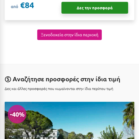
€84
Κοζάνη
από
Δες την προσφορά
Κοκκώνι Κορινθίας
Κομοτηνή
Ξενοδοχεία στην ίδια περιοχή
Κόνιτσα
Κόρινθος
Κορώνη
Κουρούτα Ηλείας
Αναζήτησε προσφορές στην ίδια τιμή
Κουφονήσια
Δες και άλλες προσφορές που κυμαίνονται στην ίδια περίπου τιμή
Κρήτη
Κρουαζιέρες
-40%
Κύθηρα
Κυλλήνη