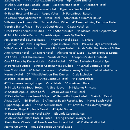
Studios River
4* Airotel Alexandros Hotel
Aphrodite Studios
Σαμοθράκη
4* Akti Ouranoupoli Beach Resort
Mediterranee Hotel
Alexandra Hotel
4* Las Hotel & Spa
Anastassiou Hotel
Kyparissia Beach Hotel
4* Royal Hotel and Suites
Acqua Vatos
5* Parga Beach Resort
Σάμος
La Casa Di Napa Apartments
Steni Hotel
San Antonio Summer House
Villa Andreas Ammoudia
Sun and Moon Villas
4* Essence Living Exclusive Hotel
Σαντορίνη
Vergina Star Lefkada
Petritis Guest House
Galaxy Hotel Ios
Greek Pride Themelis Studios
4* Pi Athens Suites
4* Alamis Hotel & Apartments
4* Mr & Mrs White Paros
Esperides Apartments By The Sea
Σέριφος
Melidron Hotel & Suites Naxos
4* Nevros Hotel & Spa
Ilia Mare
Olympios Zeus Hotel Bungalows
Agnes Deluxe Hotel
Preveza City Comfort Hotel
Σέρρες
Villa Orama Apartments
Athens 4 Boutique Hotel
Anais Collection Hotels & Suites
Ano Kampos Hotel
31 Doors Hotel
Alexakis Hotel & Spa
Summer House Louisa
5* LAZART Hotel Thessaloniki
Verde Al Mare
Acropolis Suites Troulanda
Σιθωνία
Casa 77 Zante by Karras Hotels
Gefyri Hotel
5* Cayo Exclusive Resort & Spa
5* Porto Kea Suites
Stratos Apartments & Studios
4* SanSal Boutique Hotel
Σίκινος
New York Hotel
4* Achillion Palace
5* Athina Luxury Suites
Polos Hotel Paros
Hermes Hotel
5* Mitsis Selection Blue Domes
Gizis Exclusive
5* Plaza Resort Hotel
4* Argo Boutique Hotel
4* Flegra Palace
Σίφνος
4* Thermesea Luxury Lodge
Villa Nefeli
5* Koukoumi Hotel
5* Mitsis Ramira Beach Hotel
Artina Nuovo
5* Mykonos Princess
Σκαφιδιά Ηλείας
5* Sentido Apollo Palace Corfu
Paraskevas Boutique Hotel
5* Castello Boutique Resort & Spa
4* Harma Boutique Hotel
Makis Inn Resort
Anasa Corfu
Eri Studios
5* Almyros Beach Resort & Spa
Naxos Beach Hotel
Σκιάθος
Hippocampus Hotel
4* Kos Aktis Art Hotel
4* Canvas by Mitsis Family Village
5* Kresten Royal Euphoria Resort
4* Aplai Dome
Σκόπελος
4* Rocabella Santorini Hotel & SPA
Elounda Garden Suites
5* Alexandros Palace Hotel & Suites
Living Theros Luxury Suites
Alexis Hotel Chania
4* Lena Mare Boutique Hotel
4* Civitel Akali Hotel
Σκύρος
Mariya Art Living
Aqua Blu Boutique Hotel & Spa