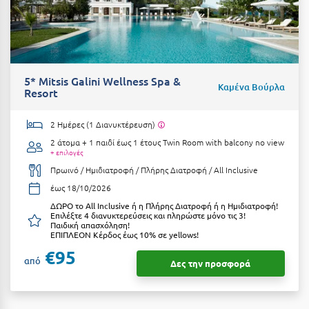
Κύμη Ευβοίας
Κυπαρισσία
Κύπρος
5* Mitsis Galini Wellness Spa &
Καμένα Βούρλα
Resort
Κως
Λ
2 Ημέρες (1 Διανυκτέρευση)
2 άτομα + 1 παιδί έως 1 έτους
Twin Room with balcony no view
+ επιλογές
Λαγκάδια
Πρωινό / Ημιδιατροφή / Πλήρης Διατροφή / All Inclusive
Λακόπετρα Αχαΐας
έως 18/10/2026
ΔΩΡΟ το All Inclusive ή η Πλήρης Διατροφή ή η Ημιδιατροφή!
Λακωνία
Επιλέξτε 4 διανυκτερεύσεις και πληρώστε μόνο τις 3!
Παιδική απασχόληση!
Λασίθι
ΕΠΙΠΛΕΟΝ Κέρδος έως 10% σε yellows!
€95
Λεπτοκαρυά
από
Δες την προσφορά
Λέσβος