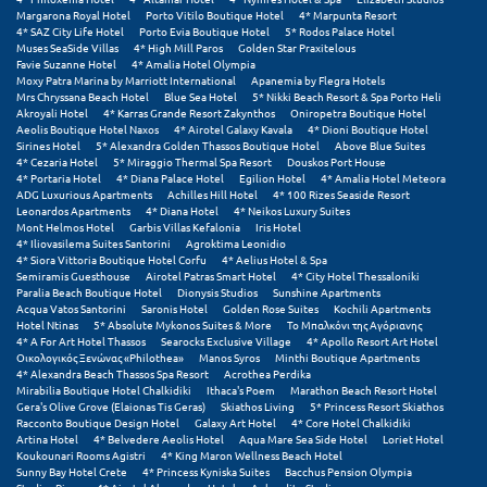
Πόρος
Margarona Royal Hotel
Porto Vitilo Boutique Hotel
4* Marpunta Resort
4* SAZ City Life Hotel
Porto Evia Boutique Hotel
5* Rodos Palace Hotel
Muses SeaSide Villas
4* High Mill Paros
Golden Star Praxitelous
Πόρτο Χέλι
Favie Suzanne Hotel
4* Amalia Hotel Olympia
Moxy Patra Marina by Marriott International
Apanemia by Flegra Hotels
Πρέβεζα
Mrs Chryssana Beach Hotel
Blue Sea Hotel
5* Nikki Beach Resort & Spa Porto Heli
Akroyali Hotel
4* Karras Grande Resort Zakynthos
Oniropetra Boutique Hotel
Aeolis Boutique Hotel Naxos
4* Airotel Galaxy Kavala
4* Dioni Boutique Hotel
Πύλος
Sirines Hotel
5* Alexandra Golden Thassos Boutique Hotel
Above Blue Suites
4* Cezaria Hotel
5* Miraggio Thermal Spa Resort
Douskos Port House
Πύργος
4* Portaria Hotel
4* Diana Palace Hotel
Egilion Hotel
4* Amalia Hotel Meteora
ADG Luxurious Apartments
Achilles Hill Hotel
4* 100 Rizes Seaside Resort
Leonardos Apartments
4* Diana Hotel
4* Neikos Luxury Suites
Ρ
Mont Helmos Hotel
Garbis Villas Kefalonia
Iris Hotel
4* Iliovasilema Suites Santorini
Agroktima Leonidio
4* Siora Vittoria Boutique Hotel Corfu
4* Aelius Hotel & Spa
Ρέθυμνο
Semiramis Guesthouse
Airotel Patras Smart Hotel
4* City Hotel Thessaloniki
Paralia Beach Boutique Hotel
Dionysis Studios
Sunshine Apartments
Acqua Vatos Santorini
Saronis Hotel
Golden Rose Suites
Kochili Apartments
Ρίο
Hotel Ntinas
5* Absolute Mykonos Suites & More
Το Μπαλκόνι της Αγόριανης
4* A For Art Hotel Thassos
Searocks Exclusive Village
4* Apollo Resort Art Hotel
Ρόδος
Οικολογικός Ξενώνας «Philothea»
Manos Syros
Minthi Boutique Apartments
4* Alexandra Beach Thassos Spa Resort
Acrothea Perdika
Mirabilia Boutique Hotel Chalkidiki
Ithaca's Poem
Marathon Beach Resort Hotel
Gera's Olive Grove (Elaionas Tis Geras)
Skiathos Living
5* Princess Resort Skiathos
Σ
Racconto Boutique Design Hotel
Galaxy Art Hotel
4* Core Hotel Chalkidiki
Artina Hotel
4* Belvedere Aeolis Hotel
Aqua Mare Sea Side Hotel
Loriet Hotel
Koukounari Rooms Agistri
4* King Maron Wellness Beach Hotel
Σαλαμίνα
Sunny Bay Hotel Crete
4* Princess Kyniska Suites
Bacchus Pension Olympia