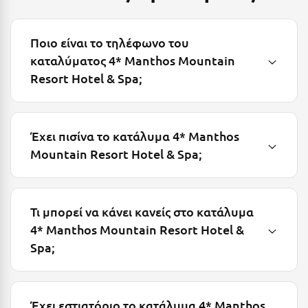
Μεθώνη
Ποιο είναι το τηλέφωνο του
Μεσολόγγι
καταλύματος 4* Manthos Mountain
Μεσσηνία
Resort Hotel & Spa;
Μετέωρα
Μέτσοβο
Έχει πισίνα το κατάλυμα 4* Manthos
Μήλος
Mountain Resort Hotel & Spa;
Μονεμβασιά
Μουζάκι
Τι μπορεί να κάνει κανείς στο κατάλυμα
4* Manthos Mountain Resort Hotel &
Μπαλί Κρήτης
Spa;
Μπάνσκο
Μπούκα Μεσσηνίας
Έχει εστιατόριο το κατάλυμα 4* Manthos
Μύκονος