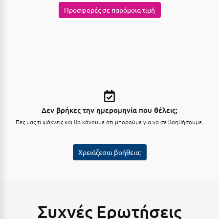
Λευκάδα
Προσφορές σε παρόμοια τιμή
Λήμνος
Λίμνη Πλαστήρα
Λιτόχωρο
Λουτρά Πόζαρ
Λουτρά Υπάτης
Δεν βρήκες την ημερομηνία που θέλεις;
Λουτράκι
Πες μας τι ψάχνεις και θα κάνουμε ότι μπορούμε για να σε βοηθήσουμε.
Λούτσα
Χρειάζεσαι βοήθεια;
Μ
Μάνη
Μαραθώνας Αττικής
Συχνές Ερωτήσεις
Μαρώνεια