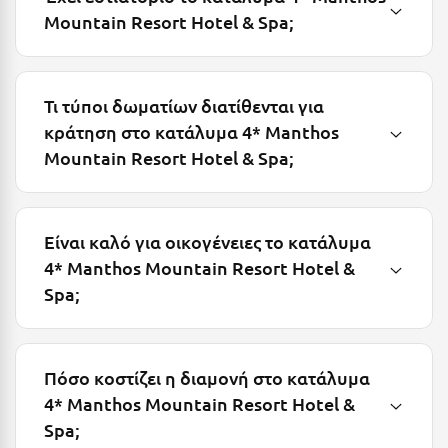
Mountain Resort Hotel & Spa;
Μυστράς
Μυτιλήνη
Τι τύποι δωματίων διατίθενται για
Ν
κράτηση στο κατάλυμα 4* Manthos
Mountain Resort Hotel & Spa;
Νάξος
Νάουσα
Είναι καλό για οικογένειες το κατάλυμα
Ναυπακτία
4* Manthos Mountain Resort Hotel &
Ναύπλιο
Spa;
Νέα Μάκρη
Νέα Στύρα Εύβοιας
Πόσο κοστίζει η διαμονή στο κατάλυμα
Νέοι Πόροι Πιερίας
4* Manthos Mountain Resort Hotel &
Spa;
Ξ