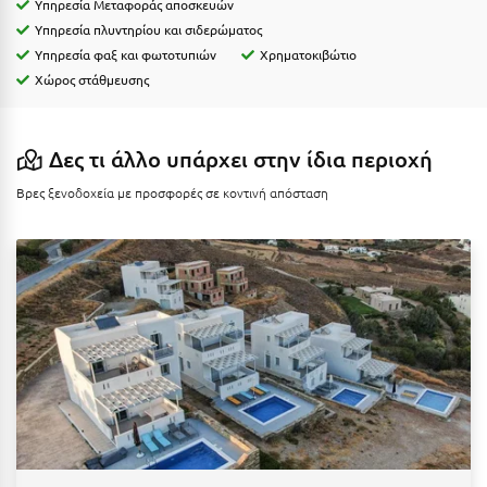
Υπηρεσία Μεταφοράς αποσκευών
Ιωάννινα
Υπηρεσία πλυντηρίου και σιδερώματος
Υπηρεσία φαξ και φωτοτυπιών
Χρηματοκιβώτιο
Κ
Χώρος στάθμευσης
Καβάλα
Δες τι άλλο υπάρχει στην ίδια περιοχή
Καλάβρυτα
Βρες ξενοδοχεία με προσφορές σε κοντινή απόσταση
Καλαμάτα
Κάλαμος
Καλαμπάκα
Κάλυμνος
Καμένα Βούρλα
Καρδάμαινα
Καρδαμύλη