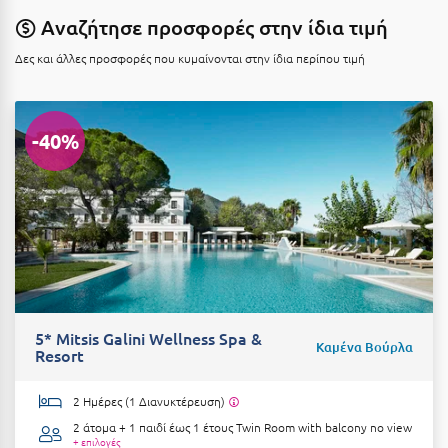
Κοζάνη
Αναζήτησε προσφορές στην ίδια τιμή
Κοκκώνι Κορινθίας
Δες και άλλες προσφορές που κυμαίνονται στην ίδια περίπου τιμή
Κομοτηνή
Κόνιτσα
-40%
Κόρινθος
Κορώνη
Κουρούτα Ηλείας
Κουφονήσια
Κρήτη
5* Mitsis Galini Wellness Spa &
Καμένα Βούρλα
Κρουαζιέρες
Resort
Κύθηρα
2 Ημέρες (1 Διανυκτέρευση)
2 άτομα + 1 παιδί έως 1 έτους
Twin Room with balcony no view
Κυλλήνη
+ επιλογές