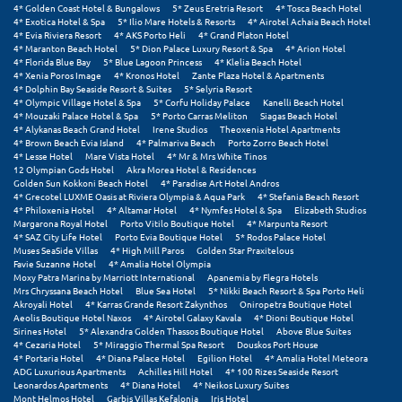
4* Golden Coast Hotel & Bungalows
5* Zeus Eretria Resort
4* Tosca Beach Hotel
4* Exotica Hotel & Spa
5* Ilio Mare Hotels & Resorts
4* Airotel Achaia Beach Hotel
Ξυλόκαστρο
4* Evia Riviera Resort
4* AKS Porto Heli
4* Grand Platon Hotel
4* Maranton Beach Hotel
5* Dion Palace Luxury Resort & Spa
4* Arion Hotel
4* Florida Blue Bay
5* Blue Lagoon Princess
4* Klelia Beach Hotel
Ο
4* Xenia Poros Image
4* Kronos Hotel
Zante Plaza Hotel & Apartments
4* Dolphin Bay Seaside Resort & Suites
5* Selyria Resort
4* Olympic Village Hotel & Spa
5* Corfu Holiday Palace
Kanelli Beach Hotel
Ορεινή Αρκαδία
4* Mouzaki Palace Hotel & Spa
5* Porto Carras Meliton
Siagas Beach Hotel
4* Alykanas Beach Grand Hotel
Irene Studios
Theoxenia Hotel Apartments
4* Brown Beach Evia Island
4* Palmariva Beach
Porto Zorro Beach Hotel
Ορεινή Ναυπακτία
4* Lesse Hotel
Mare Vista Hotel
4* Mr & Mrs White Tinos
12 Olympian Gods Hotel
Akra Morea Hotel & Residences
Golden Sun Kokkoni Beach Hotel
4* Paradise Art Hotel Andros
Π
4* Grecotel LUXME Oasis at Riviera Olympia & Aqua Park
4* Stefania Beach Resort
4* Philoxenia Hotel
4* Altamar Hotel
4* Nymfes Hotel & Spa
Elizabeth Studios
Margarona Royal Hotel
Porto Vitilo Boutique Hotel
4* Marpunta Resort
Πάλαιρος
4* SAZ City Life Hotel
Porto Evia Boutique Hotel
5* Rodos Palace Hotel
Muses SeaSide Villas
4* High Mill Paros
Golden Star Praxitelous
Favie Suzanne Hotel
4* Amalia Hotel Olympia
Παξοί
Moxy Patra Marina by Marriott International
Apanemia by Flegra Hotels
Mrs Chryssana Beach Hotel
Blue Sea Hotel
5* Nikki Beach Resort & Spa Porto Heli
Παραλία Κατερίνης
Akroyali Hotel
4* Karras Grande Resort Zakynthos
Oniropetra Boutique Hotel
Aeolis Boutique Hotel Naxos
4* Airotel Galaxy Kavala
4* Dioni Boutique Hotel
Sirines Hotel
5* Alexandra Golden Thassos Boutique Hotel
Above Blue Suites
Παραλία Λιτοχώρου
4* Cezaria Hotel
5* Miraggio Thermal Spa Resort
Douskos Port House
4* Portaria Hotel
4* Diana Palace Hotel
Egilion Hotel
4* Amalia Hotel Meteora
Παράλιο Άστρος
ADG Luxurious Apartments
Achilles Hill Hotel
4* 100 Rizes Seaside Resort
Leonardos Apartments
4* Diana Hotel
4* Neikos Luxury Suites
Mont Helmos Hotel
Garbis Villas Kefalonia
Iris Hotel