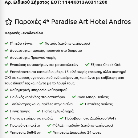
Αρ. Ειδικού Σήματος ΕΟΤ: 1144Κ013Α0311200
Η
Ηλεία
Παροχές 4* Paradise Art Hotel Andros
Ηράκλειο
Παροχές Ξενοδοχείου
Θ
Γήπεδο τέννις
Γιατρός (κατόπιν αιτήματος)
Δυνατότητα παροχής πρωινού στο δωματιο
Θάσος
Δυνατότητα Πρωινού νωρίς
Ενοικίαση αυτοκινήτων και μοτοσικλετών
Εξπρες Check Out
Θεσσαλονίκη
Επιτρέπονται τα κατοικίδια μέχρι 15 κιλά χωρίς χρεωση, αλλά αυστηρά
ΟΧΙ σε χώρους υγειονομικού ενδιαφέροντος και πάντα με επίβλεψη απο
Ι
τους ιδιοκτήτες και πάντα με το λουρί τους.
Καθημερινή υπηρεσία καθαρισμού
Ιεράπετρα
Παιδικές καρέκλες στο εστιατόριο
Σνακ Μπαρ Πισίνας
Ξαπλώστρες και ομπρέλες στην πισίνα
Πετσέτες πισίνας
Ιθάκη
Πινγκ πονγκ
Πισίνα (γλυκό νερό)
Πισίνα με χώρο για παιδιά
Πρόσβαση στο Διαδίκτυο Wi-Fi
Ικαρία
Πρωινό σε πακέτο
Φύλαξη παιδιών (κατόπιν αιτήματος)
Ίος
Υπηρεσία Bell-Boy
Υπηρεσία Δωματίου 24 ώρες