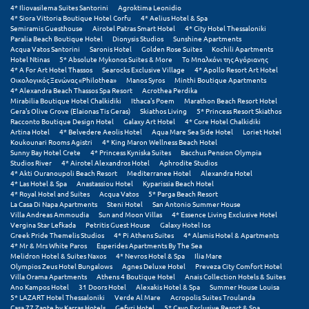
Πάργα
4* Iliovasilema Suites Santorini
Agroktima Leonidio
4* Siora Vittoria Boutique Hotel Corfu
4* Aelius Hotel & Spa
Παρνασσός
Semiramis Guesthouse
Airotel Patras Smart Hotel
4* City Hotel Thessaloniki
Paralia Beach Boutique Hotel
Dionysis Studios
Sunshine Apartments
Acqua Vatos Santorini
Saronis Hotel
Golden Rose Suites
Kochili Apartments
Πάρος
Hotel Ntinas
5* Absolute Mykonos Suites & More
Το Μπαλκόνι της Αγόριανης
4* A For Art Hotel Thassos
Searocks Exclusive Village
4* Apollo Resort Art Hotel
Πάτμος
Οικολογικός Ξενώνας «Philothea»
Manos Syros
Minthi Boutique Apartments
4* Alexandra Beach Thassos Spa Resort
Acrothea Perdika
Mirabilia Boutique Hotel Chalkidiki
Ithaca's Poem
Marathon Beach Resort Hotel
Πάτρα
Gera's Olive Grove (Elaionas Tis Geras)
Skiathos Living
5* Princess Resort Skiathos
Racconto Boutique Design Hotel
Galaxy Art Hotel
4* Core Hotel Chalkidiki
Παύλιανη
Artina Hotel
4* Belvedere Aeolis Hotel
Aqua Mare Sea Side Hotel
Loriet Hotel
Koukounari Rooms Agistri
4* King Maron Wellness Beach Hotel
Sunny Bay Hotel Crete
4* Princess Kyniska Suites
Bacchus Pension Olympia
Πειραιάς
Studios River
4* Airotel Alexandros Hotel
Aphrodite Studios
4* Akti Ouranoupoli Beach Resort
Mediterranee Hotel
Alexandra Hotel
4* Las Hotel & Spa
Anastassiou Hotel
Kyparissia Beach Hotel
Πελοπόννησος
4* Royal Hotel and Suites
Acqua Vatos
5* Parga Beach Resort
La Casa Di Napa Apartments
Steni Hotel
San Antonio Summer House
Πήλιο
Villa Andreas Ammoudia
Sun and Moon Villas
4* Essence Living Exclusive Hotel
Vergina Star Lefkada
Petritis Guest House
Galaxy Hotel Ios
Greek Pride Themelis Studios
4* Pi Athens Suites
4* Alamis Hotel & Apartments
Πιερία
4* Mr & Mrs White Paros
Esperides Apartments By The Sea
Melidron Hotel & Suites Naxos
4* Nevros Hotel & Spa
Ilia Mare
Πλαταμώνας
Olympios Zeus Hotel Bungalows
Agnes Deluxe Hotel
Preveza City Comfort Hotel
Villa Orama Apartments
Athens 4 Boutique Hotel
Anais Collection Hotels & Suites
Ano Kampos Hotel
31 Doors Hotel
Alexakis Hotel & Spa
Summer House Louisa
Πλύτρα Λακωνίας
5* LAZART Hotel Thessaloniki
Verde Al Mare
Acropolis Suites Troulanda
Casa 77 Zante by Karras Hotels
Gefyri Hotel
5* Cayo Exclusive Resort & Spa