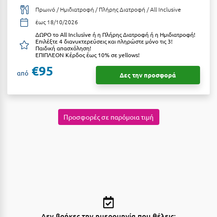
Κύμη Ευβοίας
Πρωινό / Ημιδιατροφή / Πλήρης Διατροφή / All Inclusive
έως 18/10/2026
Κυπαρισσία
ΔΩΡΟ το All Inclusive ή η Πλήρης Διατροφή ή η Ημιδιατροφή!
Επιλέξτε 4 διανυκτερεύσεις και πληρώστε μόνο τις 3!
Κύπρος
Παιδική απασχόληση!
ΕΠΙΠΛΕΟΝ Κέρδος έως 10% σε yellows!
Κως
€95
από
Δες την προσφορά
Λ
Λαγκάδια
Προσφορές σε παρόμοια τιμή
Λακόπετρα Αχαΐας
Λακωνία
Λασίθι
Λεπτοκαρυά
Λέσβος
Δεν βρήκες την ημερομηνία που θέλεις;