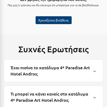
Λευκάδα
Πες μας τι ψάχνεις και θα κάνουμε ότι μπορούμε για να σε βοηθήσουμε.
Λήμνος
Λίμνη Πλαστήρα
Χρειάζεσαι βοήθεια;
Λιτόχωρο
Λουτρά Πόζαρ
Συχνές Ερωτήσεις
Λουτρά Υπάτης
Λουτράκι
Λούτσα
Έχει πισίνα το κατάλυμα 4* Paradise Art
Hotel Andros;
Μ
Μάνη
Τι μπορεί να κάνει κανείς στο κατάλυμα
Μαραθώνας Αττικής
4* Paradise Art Hotel Andros;
Μαρώνεια