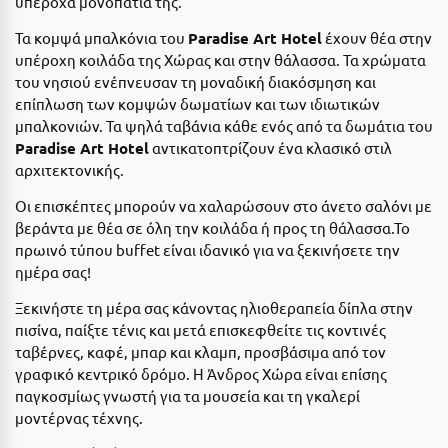
υπέροχα μονοπάτια της.
Ε
Τα κομψά μπαλκόνια του
Paradise Art Hotel
έχουν θέα στην
Ελάτη Αρκαδίας
υπέροχη κοιλάδα της Χώρας και στην θάλασσα. Τα χρώματα
του νησιού ενέπνευσαν τη μοναδική διακόσμηση και
Ελληνικό Αρκαδίας
επίπλωση των κομψών δωματίων και των ιδιωτικών
μπαλκονιών. Τα ψηλά ταβάνια κάθε ενός από τα δωμάτια του
Ελούντα Κρήτης
Paradise Art Hotel
αντικατοπτρίζουν ένα κλασικό στιλ
Ερέτρια
αρχιτεκτονικής.
Ερμιόνη
Οι επισκέπτες μπορούν να χαλαρώσουν στο άνετο σαλόνι με
βεράντα με θέα σε όλη την κοιλάδα ή προς τη θάλασσα.Το
Εύβοια
πρωινό τύπου buffet είναι ιδανικό για να ξεκινήσετε την
ημέρα σας!
Ευρυτανία
Ξεκινήστε τη μέρα σας κάνοντας ηλιοθεραπεία δίπλα στην
Ζ
πισίνα, παίξτε τένις και μετά επισκεφθείτε τις κοντινές
ταβέρνες, καφέ, μπαρ και κλαμπ, προσβάσιμα από τον
Ζαγοροχώρια
γραφικό κεντρικό δρόμο. Η Άνδρος Χώρα είναι επίσης
παγκοσμίως γνωστή για τα μουσεία και τη γκαλερί
Ζάκυνθος
μοντέρνας τέχνης.