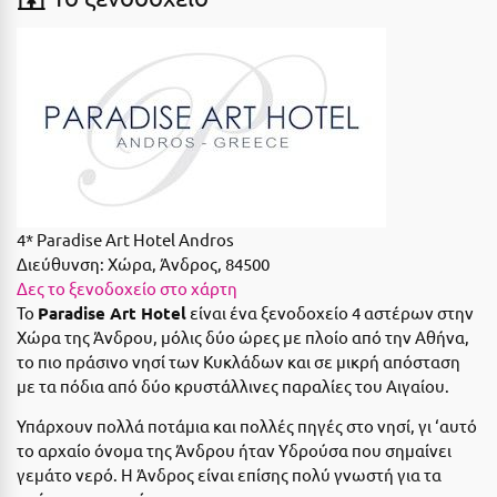
Suites
Βόλος
Βραχάτι Κορινθίας
Βυτίνα
Δες όλες τις προσφορές
Γ
Δες όλα τα πακέτα διακοπών
Γαλαξiδι
4* Paradise Art Hotel Andros
Γλυφάδα
Διεύθυνση:
Χώρα, Άνδρος, 84500
Γρεβενά
Δες το ξενοδοχείο στο χάρτη
Το
Paradise Art Hotel
είναι ένα ξενοδοχείο 4 αστέρων στην
Γύθειο
Χώρα της Άνδρου, μόλις δύο ώρες με πλοίο από την Αθήνα,
το πιο πράσινο νησί των Κυκλάδων και σε μικρή απόσταση
Δ
με τα πόδια από δύο κρυστάλλινες παραλίες του Αιγαίου.
Υπάρχουν πολλά ποτάμια και πολλές πηγές στο νησί, γι ‘αυτό
Δελφοί
το αρχαίο όνομα της Άνδρου ήταν Yδρούσα που σημαίνει
Διακοπτό
γεμάτο νερό. Η Άνδρος είναι επίσης πολύ γνωστή για τα