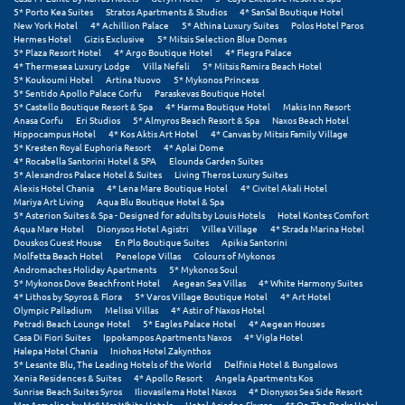
Πόρος
5* Porto Kea Suites
Stratos Apartments & Studios
4* SanSal Boutique Hotel
New York Hotel
4* Achillion Palace
5* Athina Luxury Suites
Polos Hotel Paros
Hermes Hotel
Gizis Exclusive
5* Mitsis Selection Blue Domes
Πόρτο Χέλι
5* Plaza Resort Hotel
4* Argo Boutique Hotel
4* Flegra Palace
4* Thermesea Luxury Lodge
Villa Nefeli
5* Mitsis Ramira Beach Hotel
Πρέβεζα
5* Koukoumi Hotel
Artina Nuovo
5* Mykonos Princess
5* Sentido Apollo Palace Corfu
Paraskevas Boutique Hotel
5* Castello Boutique Resort & Spa
4* Harma Boutique Hotel
Makis Inn Resort
Πύλος
Anasa Corfu
Eri Studios
5* Almyros Beach Resort & Spa
Naxos Beach Hotel
Hippocampus Hotel
4* Kos Aktis Art Hotel
4* Canvas by Mitsis Family Village
Πύργος
5* Kresten Royal Euphoria Resort
4* Aplai Dome
4* Rocabella Santorini Hotel & SPA
Elounda Garden Suites
5* Alexandros Palace Hotel & Suites
Living Theros Luxury Suites
Ρ
Alexis Hotel Chania
4* Lena Mare Boutique Hotel
4* Civitel Akali Hotel
Mariya Art Living
Aqua Blu Boutique Hotel & Spa
5* Asterion Suites & Spa - Designed for adults by Louis Hotels
Hotel Kontes Comfort
Ρέθυμνο
Aqua Mare Hotel
Dionysos Hotel Agistri
Villea Village
4* Strada Marina Hotel
Douskos Guest House
En Plo Boutique Suites
Apikia Santorini
Molfetta Beach Hotel
Penelope Villas
Colours of Mykonos
Ρίο
Andromaches Holiday Apartments
5* Mykonos Soul
5* Mykonos Dove Beachfront Hotel
Aegean Sea Villas
4* White Harmony Suites
4* Lithos by Spyros & Flora
5* Varos Village Boutique Hotel
4* Art Hotel
Ρόδος
Olympic Palladium
Melissi Villas
4* Astir of Naxos Hotel
Petradi Beach Lounge Hotel
5* Eagles Palace Hotel
4* Aegean Houses
Casa Di Fiori Suites
Ippokampos Apartments Naxos
4* Vigla Hotel
Σ
Halepa Hotel Chania
Iniohos Hotel Zakynthos
5* Lesante Blu, The Leading Hotels of the World
Delfinia Hotel & Bungalows
Xenia Residences & Suites
4* Apollo Resort
Angela Apartments Kos
Σαλαμίνα
Sunrise Beach Suites Syros
Iliovasilema Hotel Naxos
4* Dionysos Sea Side Resort
Mrs Armelina by Mr&Mrs White Hotels
Hotel Ariadne Skyros
4* On The Rocks Hotel