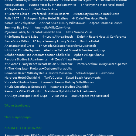
Σαμοθράκη
Naxos Cottage
Sunrise Paros by Mr and Mrs White
5* Rethymno Mare Royal Hotel
4* Orpheas Resort
Porfi Beach Hotel
5* Lesante Classic – Preferred Hotels & Resorts
Menta City Boutique Hotel Crete
Σάμος
Polis 1907
5* Aegean Suites Hotel Skiathos
4* Dafni Plus Hotel Pieria
Karras Livin Zakynthos
Apricot & Sea Luxury Villas Naxos
Aspros Potamos Houses
Σαντορίνη
Summer Bed Nydri
Anemelia Villa Zakynthos
Mykonos Lolita, A Grecotel Resort to Live
Little Venice Villas
4* Sofianna Resort & Spa
4* Louis Althea Beach
Dolphin Resort Hotel & Conference
Σέριφος
Zante Vista Villas
4* Aqua Serenity Luxury Suites
Dimitra Hotel
Anastasia Hotel Crete
5* Amada Colossos Resort by Louis Hotels
Σέρρες
Ink Hotel Phos Rethymno
Abelonas Retreat Sunset & Sunrise Lodgings
Belohorizonte Fine Accommodation Chalkidiki
Aphea Village Chania
Pandora Studios & Apartments
4* Zeus Village Resort
Σιθωνία
5* Avaton Luxury Beach Resort Relais & Chateaux
Porto Vecchio Luxury Suites Spetses
4* The King Jason Protaras – Designed for adults
Σίκινος
Romanos Beach Villas by Xenia Resorts Messenia
Sofia Areopolis Guesthouse
Nereides Hotel Chalkidiki
Taki's Guests
Kastri Beach Apartments
Voreades Studios Tinos
Gennadi Dreams Holiday Villa Rhodes
Σίφνος
4* Lila Guesthouse Ermoupoli
Kassandra Studios Chalkidiki
Kassandra Villas Chalkidiki
Melidron Stylish Hotel & Apartments
Σκαφιδιά Ηλείας
4* Alleys Boutique Hotel & Spa
Vikos View
360 Degrees Pop Art Hotel
Όλα τα ξενοδοχεία
Σκιάθος
Όλοι οι προορισμοί
Σκόπελος
ΔΙΑΒΑΣΤΕ ΣΤΟ BLOG ΜΑΣ
Σκύρος
8 προορισμοί στην Ελλάδα που αξίζει να επισκεφθείς για τα ΠΟΠ προϊόντα τους