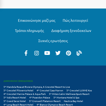
Μυστράς
Μυτιλήνη
Επικοινώνησε μαζί μας
Πώς λειτουργεί
Ν
Τρόποι πληρωμής
Διαφήμιση ξενοδοχείων
Νάξος
Συχνές ερωτήσεις
Νάουσα
Ναυπακτία
Ναύπλιο
Νέα Μάκρη
ΔΗΜΟΦΙΛΗ ΞΕΝΟΔΟΧΕΙΑ
Νέα Στύρα Εύβοιας
5* Mandola Rosa at Riviera Olympia, A Grecotel Resort to Live
5* Grecotel Filoxenia Hotel
4* Grecotel Casa Marron
5* Grecotel LUXME Kos
Νέοι Πόροι Πιερίας
4* Grecotel Marine Palace & Aqua Park
5* Mitsis Galini Wellness Spa & Resort
5* Valis Resort Hotel
4* Poseidon Palace
5* Montana Hotel & Spa
5* Grand Serai Hotel
5* Cronwell Platamon Resort
Nautica Bay Hotel
Ξ
4* Long Beach Resort Hotel
4* Bianco Olympico Beach Resort