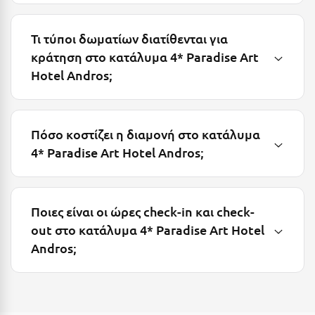
Μεθώνη
Τι τύποι δωματίων διατίθενται για
Μεσολόγγι
κράτηση στο κατάλυμα 4* Paradise Art
Μεσσηνία
Hotel Andros;
Μετέωρα
Μέτσοβο
Πόσο κοστίζει η διαμονή στο κατάλυμα
4* Paradise Art Hotel Andros;
Μήλος
Μονεμβασιά
Μουζάκι
Ποιες είναι οι ώρες check-in και check-
out στο κατάλυμα 4* Paradise Art Hotel
Μπαλί Κρήτης
Andros;
Μπάνσκο
Μπούκα Μεσσηνίας
Μύκονος