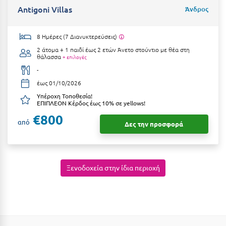
Καρδίτσα
Antigoni Villas
Άνδρος
Κάρπαθος
8 Ημέρες (7 Διανυκτερεύσεις)
Καρπενήσι
2 άτομα + 1 παιδί έως 2 ετών
Άνετο στούντιο με θέα στη
θάλασσα
+ επιλογές
Κάρυστος
-
Κάσος
έως 01/10/2026
Υπέροχη Τοποθεσία!
Κασσάνδρα
ΕΠΙΠΛΕΟΝ Κέρδος έως 10% σε yellows!
€800
Καστοριά
από
Δες την προσφορά
Κατερίνη
Κέα - Τζιά
Ξενοδοχεία στην ίδια περιοχή
Κερατέα
Κέρκυρα
Κεφαλονιά