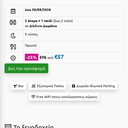
Αργολίδα
Ξενοδοχεία 3 Αστέρων
έως 30/09/2026
Αριδαία
Ξενοδοχεία 4 Αστέρων
2 άτομα + 1 παιδί
έως 2 ετών
σε
Δίκλινο Δωμάτιο
Αρκαδία
Ξενοδοχεία 5 Αστέρων
1
νύχτες
Αρκίτσα
Βίλες
Πρωινό
Αρτέμιδα
Κρουαζιέρες
€57
-25%
€76
από
Αρχαία Ολυμπία
Ενοικιαζόμενα Δωμάτια
Δες την προσφορά
Αστυπάλαια
Διαμερίσματα
Αττική
Studios
Bar
Εξωτερική Πισίνα
Δωρεάν Ιδιωτικό Parking
Αχαΐα
Boutique Hotels
Free WiFi στους κοινόχρηστους χώρους
Ξενώνες
Β
Camping
Βansko
To ξενοδοχείο