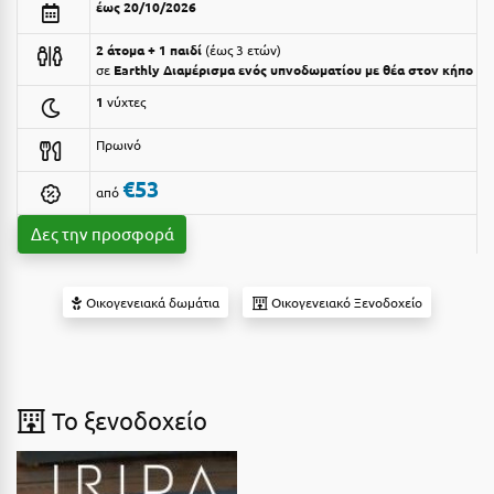
έως 20/10/2026
Αργολίδα
Ξενοδοχεία 3 Αστέρων
2 άτομα + 1 παιδί
έως 3 ετών
Αριδαία
σε
Earthly Διαμέρισμα ενός υπνοδωματίου με θέα στον κήπο
Ξενοδοχεία 4 Αστέρων
1
νύχτες
Αρκαδία
Ξενοδοχεία 5 Αστέρων
Πρωινό
Αρκίτσα
Βίλες
€53
από
Αρτέμιδα
Κρουαζιέρες
Δες την προσφορά
Αρχαία Ολυμπία
Ενοικιαζόμενα Δωμάτια
Αστυπάλαια
Διαμερίσματα
Οικογενειακά δωμάτια
Οικογενειακό Ξενοδοχείο
Αττική
Studios
Αχαΐα
Boutique Hotels
Ξενώνες
Β
To ξενοδοχείο
Camping
Βansko