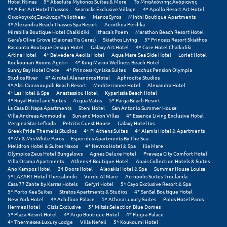
Hotel Ntinas
5* Absolute Mykonos Suites & More
Το Μπαλκόνι της Αγόριανης
4* A For Art Hotel Thassos
Searocks Exclusive Village
4* Apollo Resort Art Hotel
Οικολογικός Ξενώνας «Philothea»
Manos Syros
Minthi Boutique Apartments
Ξυλόκαστρο
4* Alexandra Beach Thassos Spa Resort
Acrothea Perdika
Mirabilia Boutique Hotel Chalkidiki
Ithaca's Poem
Marathon Beach Resort Hotel
Gera's Olive Grove (Elaionas Tis Geras)
Skiathos Living
5* Princess Resort Skiathos
Ο
Racconto Boutique Design Hotel
Galaxy Art Hotel
4* Core Hotel Chalkidiki
Artina Hotel
4* Belvedere Aeolis Hotel
Aqua Mare Sea Side Hotel
Loriet Hotel
Koukounari Rooms Agistri
4* King Maron Wellness Beach Hotel
Ορεινή Αρκαδία
Sunny Bay Hotel Crete
4* Princess Kyniska Suites
Bacchus Pension Olympia
Studios River
4* Airotel Alexandros Hotel
Aphrodite Studios
Ορεινή Ναυπακτία
4* Akti Ouranoupoli Beach Resort
Mediterranee Hotel
Alexandra Hotel
4* Las Hotel & Spa
Anastassiou Hotel
Kyparissia Beach Hotel
4* Royal Hotel and Suites
Acqua Vatos
5* Parga Beach Resort
La Casa Di Napa Apartments
Steni Hotel
San Antonio Summer House
Π
Villa Andreas Ammoudia
Sun and Moon Villas
4* Essence Living Exclusive Hotel
Vergina Star Lefkada
Petritis Guest House
Galaxy Hotel Ios
Πάλαιρος
Greek Pride Themelis Studios
4* Pi Athens Suites
4* Alamis Hotel & Apartments
4* Mr & Mrs White Paros
Esperides Apartments By The Sea
Melidron Hotel & Suites Naxos
4* Nevros Hotel & Spa
Ilia Mare
Παξοί
Olympios Zeus Hotel Bungalows
Agnes Deluxe Hotel
Preveza City Comfort Hotel
Villa Orama Apartments
Athens 4 Boutique Hotel
Anais Collection Hotels & Suites
Ano Kampos Hotel
31 Doors Hotel
Alexakis Hotel & Spa
Summer House Louisa
Παραλία Κατερίνης
5* LAZART Hotel Thessaloniki
Verde Al Mare
Acropolis Suites Troulanda
Casa 77 Zante by Karras Hotels
Gefyri Hotel
5* Cayo Exclusive Resort & Spa
Παραλία Λιτοχώρου
5* Porto Kea Suites
Stratos Apartments & Studios
4* SanSal Boutique Hotel
New York Hotel
4* Achillion Palace
5* Athina Luxury Suites
Polos Hotel Paros
Hermes Hotel
Gizis Exclusive
5* Mitsis Selection Blue Domes
Παράλιο Άστρος
5* Plaza Resort Hotel
4* Argo Boutique Hotel
4* Flegra Palace
4* Thermesea Luxury Lodge
Villa Nefeli
5* Koukoumi Hotel