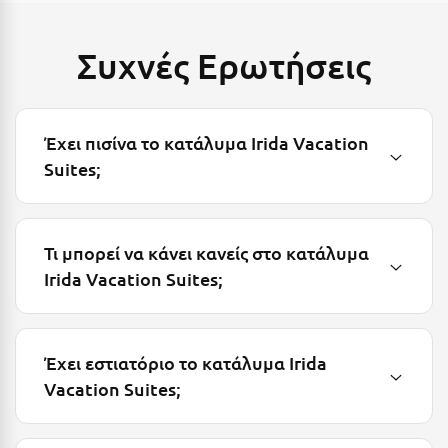
Κύμη Ευβοίας
Συχνές Ερωτήσεις
Κυπαρισσία
Κύπρος
Κως
Έχει πισίνα το κατάλυμα Irida Vacation
Suites;
Λ
Λαγκάδια
Τι μπορεί να κάνει κανείς στο κατάλυμα
Λακόπετρα Αχαΐας
Irida Vacation Suites;
Λακωνία
Λασίθι
Έχει εστιατόριο το κατάλυμα Irida
Λεπτοκαρυά
Vacation Suites;
Λέσβος