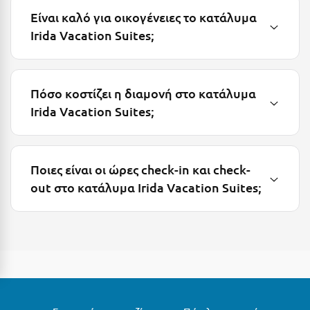
Λευκάδα
Είναι καλό για οικογένειες το κατάλυμα
Λήμνος
Irida Vacation Suites;
Λίμνη Πλαστήρα
Λιτόχωρο
Πόσο κοστίζει η διαμονή στο κατάλυμα
Λουτρά Πόζαρ
Irida Vacation Suites;
Λουτρά Υπάτης
Λουτράκι
Ποιες είναι οι ώρες check-in και check-
out στο κατάλυμα Irida Vacation Suites;
Λούτσα
Μ
Μάνη
Μαραθώνας Αττικής
Μαρώνεια