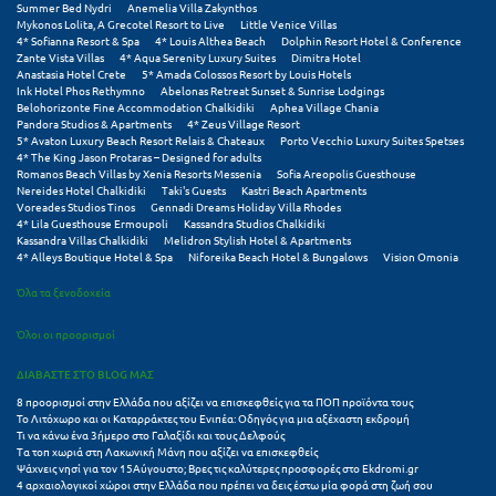
Summer Bed Nydri
Anemelia Villa Zakynthos
Πόρος
Mykonos Lolita, A Grecotel Resort to Live
Little Venice Villas
4* Sofianna Resort & Spa
4* Louis Althea Beach
Dolphin Resort Hotel & Conference
Πόρτο Χέλι
Zante Vista Villas
4* Aqua Serenity Luxury Suites
Dimitra Hotel
Anastasia Hotel Crete
5* Amada Colossos Resort by Louis Hotels
Ink Hotel Phos Rethymno
Abelonas Retreat Sunset & Sunrise Lodgings
Πρέβεζα
Belohorizonte Fine Accommodation Chalkidiki
Aphea Village Chania
Pandora Studios & Apartments
4* Zeus Village Resort
Πύλος
5* Avaton Luxury Beach Resort Relais & Chateaux
Porto Vecchio Luxury Suites Spetses
4* The King Jason Protaras – Designed for adults
Romanos Beach Villas by Xenia Resorts Messenia
Sofia Areopolis Guesthouse
Πύργος
Nereides Hotel Chalkidiki
Taki's Guests
Kastri Beach Apartments
Voreades Studios Tinos
Gennadi Dreams Holiday Villa Rhodes
4* Lila Guesthouse Ermoupoli
Kassandra Studios Chalkidiki
Ρ
Kassandra Villas Chalkidiki
Melidron Stylish Hotel & Apartments
4* Alleys Boutique Hotel & Spa
Niforeika Beach Hotel & Bungalows
Vision Omonia
Ρέθυμνο
Όλα τα ξενοδοχεία
Ρίο
Όλοι οι προορισμοί
Ρόδος
ΔΙΑΒΑΣΤΕ ΣΤΟ BLOG ΜΑΣ
8 προορισμοί στην Ελλάδα που αξίζει να επισκεφθείς για τα ΠΟΠ προϊόντα τους
Σ
Το Λιτόχωρο και οι Καταρράκτες του Ενιπέα: Οδηγός για μια αξέχαστη εκδρομή
Τι να κάνω ένα 3ήμερο στο Γαλαξίδι και τους Δελφούς
Τα τοπ χωριά στη Λακωνική Μάνη που αξίζει να επισκεφθείς
Σαλαμίνα
Ψάχνεις νησί για τον 15Αύγουστο; Βρες τις καλύτερες προσφορές στο Ekdromi.gr
4 αρχαιολογικοί χώροι στην Ελλάδα που πρέπει να δεις έστω μία φορά στη ζωή σου