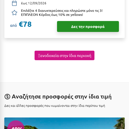
έως 12/09/2026
Ιωάννινα
Επιλέξτε 4 διανυκτερεύσεις και πληρώστε μόνο τις 3!
ΕΠΙΠΛΕΟΝ Κέρδος έως 10% σε yellows!
Κ
€78
από
Δες την προσφορά
Καβάλα
Καλάβρυτα
Καλαμάτα
Ξενοδοχεία στην ίδια περιοχή
Κάλαμος
Καλαμπάκα
Κάλυμνος
Αναζήτησε προσφορές στην ίδια τιμή
Καμένα Βούρλα
Δες και άλλες προσφορές που κυμαίνονται στην ίδια περίπου τιμή
Καρδάμαινα
Καρδαμύλη