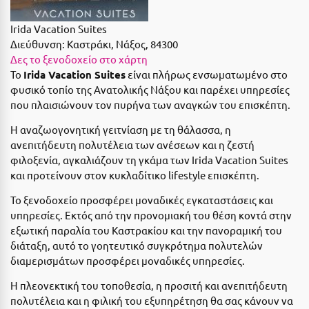
Suites
Βόλος
Irida Vacation Suites
Βραχάτι Κορινθίας
Διεύθυνση:
Καστράκι, Νάξος, 84300
Δες το ξενοδοχείο στο χάρτη
Βυτίνα
Δες όλες τις προσφορές
Το
Irida Vacation Suites
είναι πλήρως ενσωματωμένο στο
φυσικό τοπίο της Ανατολικής Νάξου και παρέχει υπηρεσίες
Γ
Δες όλα τα πακέτα διακοπών
που πλαισιώνουν τον πυρήνα των αναγκών του επισκέπτη.
Γαλαξiδι
Η αναζωογονητική γειτνίαση με τη θάλασσα, η
ανεπιτήδευτη πολυτέλεια των ανέσεων και η ζεστή
Γλυφάδα
φιλοξενία, αγκαλιάζουν τη γκάμα των Irida Vacation Suites
και προτείνουν στον κυκλαδίτικο lifestyle επισκέπτη.
Γρεβενά
Το ξενοδοχείο προσφέρει μοναδικές εγκαταστάσεις και
Γύθειο
υπηρεσίες. Εκτός από την προνομιακή του θέση κοντά στην
εξωτική παραλία του Καστρακίου και την πανοραμική του
Δ
διάταξη, αυτό το γοητευτικό συγκρότημα πολυτελών
διαμερισμάτων προσφέρει μοναδικές υπηρεσίες.
Δελφοί
Η πλεονεκτική του τοποθεσία, η προσιτή και ανεπιτήδευτη
Διακοπτό
πολυτέλεια και η φιλική του εξυπηρέτηση θα σας κάνουν να