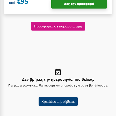
€95
από
Κοζάνη
Δες την προσφορά
Κοκκώνι Κορινθίας
Κομοτηνή
Προσφορές σε παρόμοια τιμή
Κόνιτσα
Κόρινθος
Κορώνη
Κουρούτα Ηλείας
Κουφονήσια
Δεν βρήκες την ημερομηνία που θέλεις;
Κρήτη
Πες μας τι ψάχνεις και θα κάνουμε ότι μπορούμε για να σε βοηθήσουμε.
Κρουαζιέρες
Κύθηρα
Χρειάζεσαι βοήθεια;
Κυλλήνη