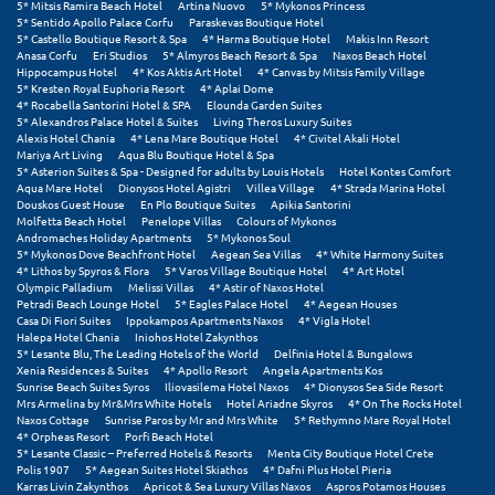
Πάργα
5* Mitsis Ramira Beach Hotel
Artina Nuovo
5* Mykonos Princess
5* Sentido Apollo Palace Corfu
Paraskevas Boutique Hotel
5* Castello Boutique Resort & Spa
4* Harma Boutique Hotel
Makis Inn Resort
Παρνασσός
Anasa Corfu
Eri Studios
5* Almyros Beach Resort & Spa
Naxos Beach Hotel
Hippocampus Hotel
4* Kos Aktis Art Hotel
4* Canvas by Mitsis Family Village
Πάρος
5* Kresten Royal Euphoria Resort
4* Aplai Dome
4* Rocabella Santorini Hotel & SPA
Elounda Garden Suites
5* Alexandros Palace Hotel & Suites
Living Theros Luxury Suites
Πάτμος
Alexis Hotel Chania
4* Lena Mare Boutique Hotel
4* Civitel Akali Hotel
Mariya Art Living
Aqua Blu Boutique Hotel & Spa
Πάτρα
5* Asterion Suites & Spa - Designed for adults by Louis Hotels
Hotel Kontes Comfort
Aqua Mare Hotel
Dionysos Hotel Agistri
Villea Village
4* Strada Marina Hotel
Douskos Guest House
En Plo Boutique Suites
Apikia Santorini
Παύλιανη
Molfetta Beach Hotel
Penelope Villas
Colours of Mykonos
Andromaches Holiday Apartments
5* Mykonos Soul
Πειραιάς
5* Mykonos Dove Beachfront Hotel
Aegean Sea Villas
4* White Harmony Suites
4* Lithos by Spyros & Flora
5* Varos Village Boutique Hotel
4* Art Hotel
Olympic Palladium
Melissi Villas
4* Astir of Naxos Hotel
Πελοπόννησος
Petradi Beach Lounge Hotel
5* Eagles Palace Hotel
4* Aegean Houses
Casa Di Fiori Suites
Ippokampos Apartments Naxos
4* Vigla Hotel
Πήλιο
Halepa Hotel Chania
Iniohos Hotel Zakynthos
5* Lesante Blu, The Leading Hotels of the World
Delfinia Hotel & Bungalows
Xenia Residences & Suites
4* Apollo Resort
Angela Apartments Kos
Πιερία
Sunrise Beach Suites Syros
Iliovasilema Hotel Naxos
4* Dionysos Sea Side Resort
Mrs Armelina by Mr&Mrs White Hotels
Hotel Ariadne Skyros
4* On The Rocks Hotel
Πλαταμώνας
Naxos Cottage
Sunrise Paros by Mr and Mrs White
5* Rethymno Mare Royal Hotel
4* Orpheas Resort
Porfi Beach Hotel
5* Lesante Classic – Preferred Hotels & Resorts
Menta City Boutique Hotel Crete
Πλύτρα Λακωνίας
Polis 1907
5* Aegean Suites Hotel Skiathos
4* Dafni Plus Hotel Pieria
Karras Livin Zakynthos
Apricot & Sea Luxury Villas Naxos
Aspros Potamos Houses