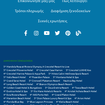
Επικοινώνησε μαζί μας
Πώς λειτουργεί
Μεθώνη
Τρόποι πληρωμής
Διαφήμιση ξενοδοχείων
Μεσολόγγι
Συχνές ερωτήσεις
Μεσσηνία
Μετέωρα
Μέτσοβο
Μήλος
Μονεμβασιά
ΔΗΜΟΦΙΛΗ ΞΕΝΟΔΟΧΕΙΑ
5* Mandola Rosa at Riviera Olympia, A Grecotel Resort to Live
Μουζάκι
5* Grecotel Filoxenia Hotel
4* Grecotel Casa Marron
5* Grecotel LUXME Kos
4* Grecotel Marine Palace & Aqua Park
5* Mitsis Galini Wellness Spa & Resort
5* Valis Resort Hotel
4* Poseidon Palace
5* Montana Hotel & Spa
Μπαλί Κρήτης
5* Grand Serai Hotel
5* Cronwell Platamon Resort
Nautica Bay Hotel
4* Long Beach Resort Hotel
4* Bianco Olympico Beach Resort
Μπάνσκο
4* Golden Coast Hotel & Bungalows
5* Zeus Eretria Resort
4* Tosca Beach Hotel
4* Exotica Hotel & Spa
5* Ilio Mare Hotels & Resorts
4* Airotel Achaia Beach Hotel
4* Evia Riviera Resort
4* AKS Porto Heli
4* Grand Platon Hotel
Μπούκα Μεσσηνίας
4* Maranton Beach Hotel
5* Dion Palace Luxury Resort & Spa
4* Arion Hotel
4* Florida Blue Bay
5* Blue Lagoon Princess
4* Klelia Beach Hotel
Μύκονος