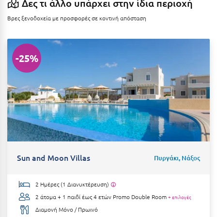
Δες τι άλλο υπάρχει στην ίδια περιοχή
Η
Βρες ξενοδοχεία με προσφορές σε κοντινή απόσταση
Ηλεία
Ηράκλειο
-25%
Θ
Θάσος
Θεσσαλονίκη
Ι
Ιεράπετρα
Sun and Moon Villas
Πυργάκι, Νάξος
Ιθάκη
2 Ημέρες (1 Διανυκτέρευση)
Ικαρία
2 άτομα + 1 παιδί έως 4 ετών
Promo Double Room
+ επιλογές
Ίος
Διαμονή Μόνο / Πρωινό