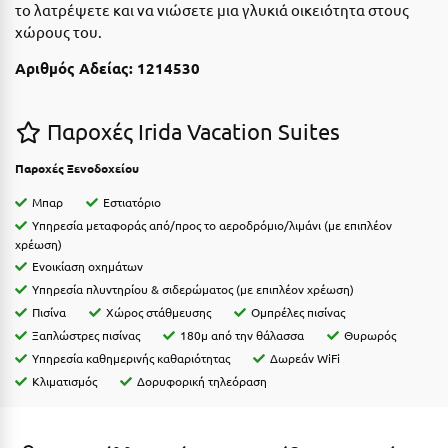
Ε
το λατρέψετε και να νιώσετε μια γλυκιά οικειότητα στους
χώρους του.
Ελάτη Αρκαδίας
Αριθμός Aδείας: 1214530
Ελληνικό Αρκαδίας
Παροχές Irida Vacation Suites
Ελούντα Κρήτης
Ερέτρια
Παροχές Ξενοδοχείου
Μπαρ
Εστιατόριο
Ερμιόνη
Υπηρεσία μεταφοράς από/προς το αεροδρόμιο/λιμάνι (με επιπλέον
Εύβοια
χρέωση)
Ενοικίαση οχημάτων
Ευρυτανία
Υπηρεσία πλυντηρίου & σιδερώματος (με επιπλέον χρέωση)
Πισίνα
Χώρος στάθμευσης
Ομπρέλες πισίνας
Ζ
Ξαπλώστρες πισίνας
180μ από την θάλασσα
Θυρωρός
Υπηρεσία καθημερινής καθαριότητας
Δωρεάν WiFi
Ζαγοροχώρια
Κλιματισμός
Δορυφορική τηλεόραση
Ζάκυνθος