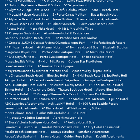
4* Xenia Poros Image
4* Kronos Hotel
Zante Plaza Hotel & Apartments
4* Dolphin Bay Seaside Resort & Suites
5* Selyria Resort
4* Olympic Village Hotel & Spa
5* Corfu Holiday Palace
Kanelli Beach Hotel
Μυστράς
4* Mouzaki Palace Hotel & Spa
5* Porto Carras Meliton
Siagas Beach Hotel
4* Alykanas Beach Grand Hotel
Irene Studios
Theoxenia Hotel Apartments
Μυτιλήνη
4* Brown Beach Evia Island
4* Palmariva Beach
Porto Zorro Beach Hotel
4* Lesse Hotel
Mare Vista Hotel
4* Mr & Mrs White Tinos
12 Olympian Gods Hotel
Akra Morea Hotel & Residences
Ν
Golden Sun Kokkoni Beach Hotel
4* Paradise Art Hotel Andros
4* Grecotel LUXME Oasis at Riviera Olympia & Aqua Park
4* Stefania Beach Resort
4* Philoxenia Hotel
4* Altamar Hotel
4* Nymfes Hotel & Spa
Elizabeth Studios
Νάξος
Margarona Royal Hotel
Porto Vitilo Boutique Hotel
4* Marpunta Resort
4* SAZ City Life Hotel
Porto Evia Boutique Hotel
5* Rodos Palace Hotel
Muses SeaSide Villas
4* High Mill Paros
Golden Star Praxitelous
Νάουσα
Favie Suzanne Hotel
4* Amalia Hotel Olympia
Moxy Patra Marina by Marriott International
Apanemia by Flegra Hotels
Ναυπακτία
Mrs Chryssana Beach Hotel
Blue Sea Hotel
5* Nikki Beach Resort & Spa Porto Heli
Akroyali Hotel
4* Karras Grande Resort Zakynthos
Oniropetra Boutique Hotel
Aeolis Boutique Hotel Naxos
4* Airotel Galaxy Kavala
4* Dioni Boutique Hotel
Ναύπλιο
Sirines Hotel
5* Alexandra Golden Thassos Boutique Hotel
Above Blue Suites
4* Cezaria Hotel
5* Miraggio Thermal Spa Resort
Douskos Port House
Νέα Μάκρη
4* Portaria Hotel
4* Diana Palace Hotel
4* Amalia Hotel Meteora
Egilion Hotel
ADG Luxurious Apartments
Achilles Hill Hotel
4* 100 Rizes Seaside Resort
Leonardos Apartments
4* Diana Hotel
4* Neikos Luxury Suites
Νέα Στύρα Εύβοιας
Mont Helmos Hotel
Garbis Villas Kefalonia
Iris Hotel
4* Iliovasilema Suites Santorini
Agroktima Leonidio
4* Siora Vittoria Boutique Hotel Corfu
4* Aelius Hotel & Spa
Νέοι Πόροι Πιερίας
Semiramis Guesthouse
Airotel Patras Smart Hotel
4* City Hotel Thessaloniki
Paralia Beach Boutique Hotel
Dionysis Studios
Sunshine Apartments
Acqua Vatos Santorini
Saronis Hotel
Golden Rose Suites
Kochili Apartments
Ξ