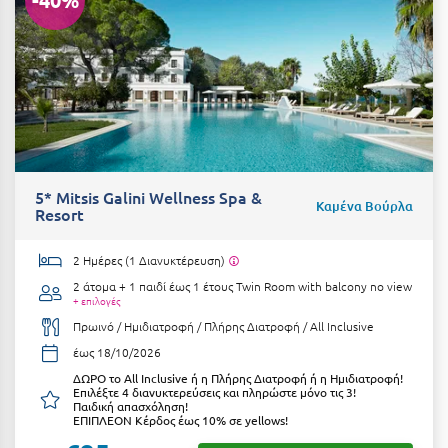
-40%
Καρδίτσα
Κάρπαθος
Καρπενήσι
Κάρυστος
Κάσος
Κασσάνδρα
5* Mitsis Galini Wellness Spa &
Καμένα Βούρλα
Resort
Καστοριά
2 Ημέρες (1 Διανυκτέρευση)
Κατερίνη
2 άτομα + 1 παιδί έως 1 έτους
Twin Room with balcony no view
+ επιλογές
Κέα - Τζιά
Πρωινό / Ημιδιατροφή / Πλήρης Διατροφή / All Inclusive
Κερατέα
έως 18/10/2026
ΔΩΡΟ το All Inclusive ή η Πλήρης Διατροφή ή η Ημιδιατροφή!
Κέρκυρα
Επιλέξτε 4 διανυκτερεύσεις και πληρώστε μόνο τις 3!
Παιδική απασχόληση!
Κεφαλονιά
ΕΠΙΠΛΕΟΝ Κέρδος έως 10% σε yellows!