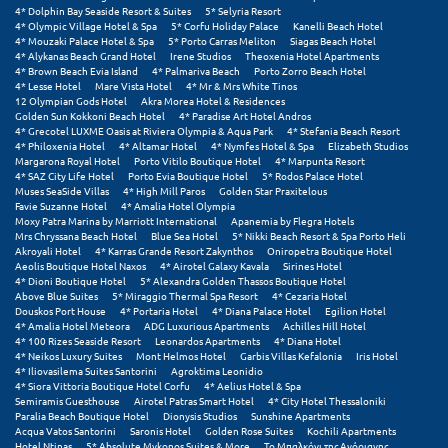
4* Dolphin Bay Seaside Resort & Suites
5* Selyria Resort
4* Olympic Village Hotel & Spa
5* Corfu Holiday Palace
Kanelli Beach Hotel
Ξυλόκαστρο
4* Mouzaki Palace Hotel & Spa
5* Porto Carras Meliton
Siagas Beach Hotel
4* Alykanas Beach Grand Hotel
Irene Studios
Theoxenia Hotel Apartments
4* Brown Beach Evia Island
4* Palmariva Beach
Porto Zorro Beach Hotel
Ο
4* Lesse Hotel
Mare Vista Hotel
4* Mr & Mrs White Tinos
12 Olympian Gods Hotel
Akra Morea Hotel & Residences
Golden Sun Kokkoni Beach Hotel
4* Paradise Art Hotel Andros
Ορεινή Αρκαδία
4* Grecotel LUXME Oasis at Riviera Olympia & Aqua Park
4* Stefania Beach Resort
4* Philoxenia Hotel
4* Altamar Hotel
4* Nymfes Hotel & Spa
Elizabeth Studios
Margarona Royal Hotel
Porto Vitilo Boutique Hotel
4* Marpunta Resort
Ορεινή Ναυπακτία
4* SAZ City Life Hotel
Porto Evia Boutique Hotel
5* Rodos Palace Hotel
Muses SeaSide Villas
4* High Mill Paros
Golden Star Praxitelous
Favie Suzanne Hotel
4* Amalia Hotel Olympia
Π
Moxy Patra Marina by Marriott International
Apanemia by Flegra Hotels
Mrs Chryssana Beach Hotel
Blue Sea Hotel
5* Nikki Beach Resort & Spa Porto Heli
Akroyali Hotel
4* Karras Grande Resort Zakynthos
Oniropetra Boutique Hotel
Πάλαιρος
Aeolis Boutique Hotel Naxos
4* Airotel Galaxy Kavala
Sirines Hotel
4* Dioni Boutique Hotel
5* Alexandra Golden Thassos Boutique Hotel
Above Blue Suites
5* Miraggio Thermal Spa Resort
4* Cezaria Hotel
Παξοί
Douskos Port House
4* Portaria Hotel
4* Diana Palace Hotel
Egilion Hotel
4* Amalia Hotel Meteora
ADG Luxurious Apartments
Achilles Hill Hotel
Παραλία Κατερίνης
4* 100 Rizes Seaside Resort
Leonardos Apartments
4* Diana Hotel
4* Neikos Luxury Suites
Mont Helmos Hotel
Garbis Villas Kefalonia
Iris Hotel
4* Iliovasilema Suites Santorini
Agroktima Leonidio
Παραλία Λιτοχώρου
4* Siora Vittoria Boutique Hotel Corfu
4* Aelius Hotel & Spa
Semiramis Guesthouse
Airotel Patras Smart Hotel
4* City Hotel Thessaloniki
Παράλιο Άστρος
Paralia Beach Boutique Hotel
Dionysis Studios
Sunshine Apartments
Acqua Vatos Santorini
Saronis Hotel
Golden Rose Suites
Kochili Apartments
Hotel Ntinas
5* Absolute Mykonos Suites & More
Το Μπαλκόνι της Αγόριανης