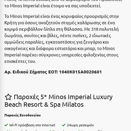
Ε
το Minos Imperial είναι έτοιμο να σας υποδεχτεί.
Ελάτη Αρκαδίας
Το Minos Imperial είναι ένας κορυφαίος προορισμός στην
Κρήτη για όσους αναζητούν στιγμές χαλάρωσης σε ένα
Ελληνικό Αρκαδίας
κομψό περιβάλλον δίπλα στη θάλασσα. Με 318 πολυτελή
δωμάτια, σουίτες και βίλες, πέντε πισίνες, 2 ιδιωτικές
Ελούντα Κρήτης
αμμώδεις παραλίες, εγκαταστάσεις για ζευγάρια και
οικογένειες και διάφορα εστιατόρια και μπαρ, το Minos
Ερέτρια
Imperial παρέχει σύγχρονες υπηρεσίες φιλοξενίας στους
Ερμιόνη
επισκέπτες του.
Εύβοια
Αρ. Ειδικού Σήματος ΕΟΤ: 1040Κ015Α0020601
Ευρυτανία
Παροχές 5* Minos Imperial Luxury
Ζ
Beach Resort & Spa Milatos
Ζαγοροχώρια
Παροχές Ξενοδοχείου
Ζάκυνθος
Wi-Fi πρόσβαση στο Internet
24ωρη ρεσεψιόν