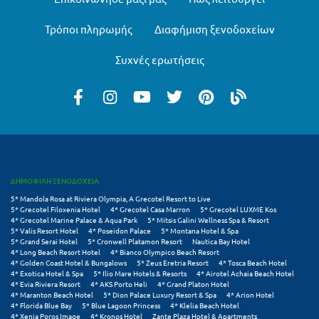
Μυστράς
Τρόποι πληρωμής
Διαφήμιση ξενοδοχείων
Μυτιλήνη
Συχνές ερωτήσεις
Ν
Νάξος
Νάουσα
Ναυπακτία
ΔΗΜΟΦΙΛΗ ΞΕΝΟΔΟΧΕΙΑ
Ναύπλιο
5* Mandola Rosa at Riviera Olympia, A Grecotel Resort to Live
5* Grecotel Filoxenia Hotel
4* Grecotel Casa Marron
5* Grecotel LUXME Kos
4* Grecotel Marine Palace & Aqua Park
5* Mitsis Galini Wellness Spa & Resort
Νέα Μάκρη
5* Valis Resort Hotel
4* Poseidon Palace
5* Montana Hotel & Spa
5* Grand Serai Hotel
5* Cronwell Platamon Resort
Nautica Bay Hotel
4* Long Beach Resort Hotel
4* Bianco Olympico Beach Resort
Νέα Στύρα Εύβοιας
4* Golden Coast Hotel & Bungalows
5* Zeus Eretria Resort
4* Tosca Beach Hotel
4* Exotica Hotel & Spa
5* Ilio Mare Hotels & Resorts
4* Airotel Achaia Beach Hotel
Νέοι Πόροι Πιερίας
4* Evia Riviera Resort
4* AKS Porto Heli
4* Grand Platon Hotel
4* Maranton Beach Hotel
5* Dion Palace Luxury Resort & Spa
4* Arion Hotel
4* Florida Blue Bay
5* Blue Lagoon Princess
4* Klelia Beach Hotel
Ξ
4* Xenia Poros Image
4* Kronos Hotel
Zante Plaza Hotel & Apartments