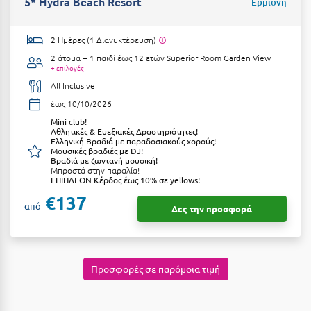
5* Hydra Beach Resort
Ερμιόνη
Κοζάνη
Κοκκώνι Κορινθίας
2 Ημέρες (1 Διανυκτέρευση)
2 άτομα + 1 παιδί έως 12 ετών
Superior Room Garden View
Κομοτηνή
+ επιλογές
All Inclusive
Κόνιτσα
έως 10/10/2026
Κόρινθος
Μini club!
Αθλητικές & Ευεξιακές Δραστηριότητες!
Κορώνη
Ελληνική Βραδιά με παραδοσιακούς χορούς!
Μουσικές βραδιές με DJ!
Βραδιά με ζωντανή μουσική!
Κουρούτα Ηλείας
Μπροστά στην παραλία!
ΕΠΙΠΛΕΟΝ Κέρδος έως 10% σε yellows!
Κουφονήσια
€137
από
Δες την προσφορά
Κρήτη
Κρουαζιέρες
Προσφορές σε παρόμοια τιμή
Κύθηρα
Κυλλήνη