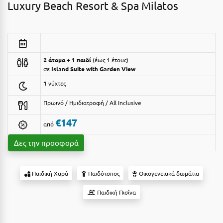
Luxury Beach Resort & Spa Milatos
Αργολίδα
Ξενοδοχεία 3 Αστέρων
Αριδαία
Ξενοδοχεία 4 Αστέρων
Αρκαδία
Ξενοδοχεία 5 Αστέρων
2 άτομα + 1 παιδί
έως 1 έτους
Αρκίτσα
σε
Island Suite with Garden View
Βίλες
1
νύχτες
Αρτέμιδα
Κρουαζιέρες
Πρωινό / Ημιδιατροφή / All Inclusive
Αρχαία Ολυμπία
Ενοικιαζόμενα Δωμάτια
€147
από
Αστυπάλαια
Διαμερίσματα
Δες την προσφορά
Αττική
Studios
Αχαΐα
Boutique Hotels
Παιδική Χαρά
Παιδότοπος
Οικογενειακά δωμάτια
Ξενώνες
Β
Παιδική Πισίνα
Camping
Βansko