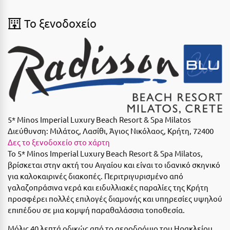
Suites
Βόλος
To ξενοδοχείο
Βραχάτι Κορινθίας
Βυτίνα
Δες όλες τις προσφορές
Γ
Δες όλα τα πακέτα διακοπών
Γαλαξiδι
Γλυφάδα
5* Minos Imperial Luxury Beach Resort & Spa Milatos
Γρεβενά
Διεύθυνση:
Μιλάτος, Λασίθι, Άγιος Νικόλαος, Κρήτη, 72400
Δες το ξενοδοχείο στο χάρτη
Γύθειο
Το 5* Minos Imperial Luxury Beach Resort & Spa Milatos,
βρίσκεται στην ακτή του Αιγαίου και είναι το ιδανικό σκηνικό
Δ
για καλοκαιρινές διακοπές. Περιτριγυρισμένο από
γαλαζοπράσινα νερά και ειδυλλιακές παραλίες της Κρήτη
Δελφοί
προσφέρει πολλές επιλογές διαμονής και υπηρεσίες υψηλού
επιπέδου σε μια κομψή παραθαλάσσια τοποθεσία.
Διακοπτό
Μόλις 40 λεπτά οδικώς από το αεροδρόμιο του Ηρακλείου,