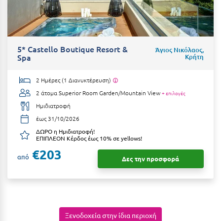
Ιωάννινα
Κ
5* Castello Boutique Resort &
Άγιος Νικόλαος,
Καβάλα
Spa
Κρήτη
Καλάβρυτα
2 Ημέρες (1 Διανυκτέρευση)
Καλαμάτα
2 άτομα
Superior Room Garden/Mountain View
+ επιλογές
Ημιδιατροφή
Κάλαμος
έως 31/10/2026
Καλαμπάκα
ΔΩΡΟ η Ημιδιατροφή!
ΕΠΙΠΛΕΟΝ Κέρδος έως 10% σε yellows!
Κάλυμνος
€203
από
Δες την προσφορά
Καμένα Βούρλα
Καρδάμαινα
Καρδαμύλη
Ξενοδοχεία στην ίδια περιοχή