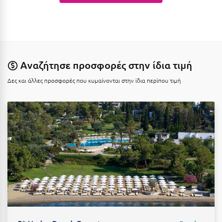
Καρδίτσα
Κάρπαθος
Καρπενήσι
Κάρυστος
Αναζήτησε προσφορές στην ίδια τιμή
Κάσος
Δες και άλλες προσφορές που κυμαίνονται στην ίδια περίπου τιμή
Κασσάνδρα
Καστοριά
Κατερίνη
Κέα - Τζιά
Κερατέα
Κέρκυρα
Κεφαλονιά