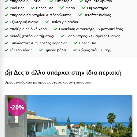
Υπηρεσία δωματίου
Εστιατόρια
Χρηματοκιβώτιο
Η
Pool Bar
Beach Bar
Μπαρ
Γυμναστήριο
Υπηρεσία πλυντηρίου & σιδερώματος
Πετσέτες πισίνας
Ηλεία
Εξωτερική πισίνα
Πισίνα για παιδιά
Ηράκλειο
Υπαίθρια παιδική χαρά
Ενοικίαση αυτοκινήτου & μοτοσικλέτας
Μασάζ (κατόπιν αιτήματος)
Ξαπλώστρες & Ομπρέλες Πισίνας
Θ
Ξαπλώστρες & Ομπρέλες Παραλίας
Beach Bar
Γήπεδο τέννις
Γήπεδο βόλεϊ
Χώρος στάθμευσης
Θάσος
Θεσσαλονίκη
Δες τι άλλο υπάρχει στην ίδια περιοχή
Ι
Βρες ξενοδοχεία με προσφορές σε κοντινή απόσταση
Ιεράπετρα
-20%
Ιθάκη
Ικαρία
Ίος