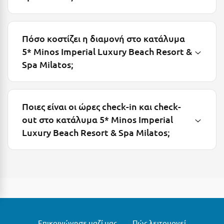
Μεθώνη
Μεσολόγγι
Πόσο κοστίζει η διαμονή στο κατάλυμα
5* Minos Imperial Luxury Beach Resort &
Μεσσηνία
Spa Milatos;
Μετέωρα
Μέτσοβο
Ποιες είναι οι ώρες check-in και check-
Μήλος
out στο κατάλυμα 5* Minos Imperial
Μονεμβασιά
Luxury Beach Resort & Spa Milatos;
Μουζάκι
Μπαλί Κρήτης
Μπάνσκο
Μπούκα Μεσσηνίας
Επικοινώνησε μαζί μας
Πώς λειτουργεί
Μύκονος