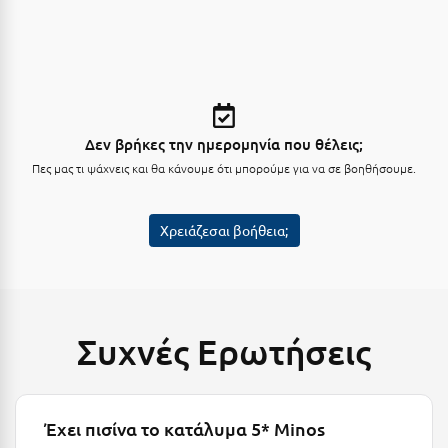
Κύμη Ευβοίας
Κυπαρισσία
Κύπρος
Κως
Δεν βρήκες την ημερομηνία που θέλεις;
Πες μας τι ψάχνεις και θα κάνουμε ότι μπορούμε για να σε βοηθήσουμε.
Λ
Λαγκάδια
Χρειάζεσαι βοήθεια;
Λακόπετρα Αχαΐας
Λακωνία
Λασίθι
Συχνές Ερωτήσεις
Λεπτοκαρυά
Λέσβος
Έχει πισίνα το κατάλυμα 5* Minos