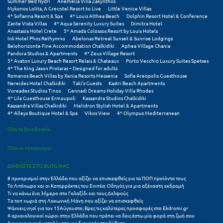
Summer Bed Nydri
Anemelia Villa Zakynthos
Σαμοθράκη
Mykonos Lolita, A Grecotel Resort to Live
Little Venice Villas
4* Sofianna Resort & Spa
4* Louis Althea Beach
Dolphin Resort Hotel & Conference
Zante Vista Villas
4* Aqua Serenity Luxury Suites
Dimitra Hotel
Σάμος
Anastasia Hotel Crete
5* Amada Colossos Resort by Louis Hotels
Ink Hotel Phos Rethymno
Abelonas Retreat Sunset & Sunrise Lodgings
Σαντορίνη
Belohorizonte Fine Accommodation Chalkidiki
Aphea Village Chania
Pandora Studios & Apartments
4* Zeus Village Resort
5* Avaton Luxury Beach Resort Relais & Chateaux
Porto Vecchio Luxury Suites Spetses
Σέριφος
4* The King Jason Protaras – Designed for adults
Romanos Beach Villas by Xenia Resorts Messenia
Sofia Areopolis Guesthouse
Σέρρες
Nereides Hotel Chalkidiki
Taki's Guests
Kastri Beach Apartments
Voreades Studios Tinos
Gennadi Dreams Holiday Villa Rhodes
4* Lila Guesthouse Ermoupoli
Kassandra Studios Chalkidiki
Σιθωνία
Kassandra Villas Chalkidiki
Melidron Stylish Hotel & Apartments
4* Alleys Boutique Hotel & Spa
Vikos View
4* Olympus Mediterranean
Σίκινος
Όλα τα ξενοδοχεία
Σίφνος
Όλοι οι προορισμοί
Σκαφιδιά Ηλείας
ΔΙΑΒΑΣΤΕ ΣΤΟ BLOG ΜΑΣ
Σκιάθος
8 προορισμοί στην Ελλάδα που αξίζει να επισκεφθείς για τα ΠΟΠ προϊόντα τους
Το Λιτόχωρο και οι Καταρράκτες του Ενιπέα: Οδηγός για μια αξέχαστη εκδρομή
Τι να κάνω ένα 3ήμερο στο Γαλαξίδι και τους Δελφούς
Σκόπελος
Τα τοπ χωριά στη Λακωνική Μάνη που αξίζει να επισκεφθείς
Ψάχνεις νησί για τον 15Αύγουστο; Βρες τις καλύτερες προσφορές στο Ekdromi.gr
Σκύρος
4 αρχαιολογικοί χώροι στην Ελλάδα που πρέπει να δεις έστω μία φορά στη ζωή σου
3 οικογενειακά καταλύματα για διακοπές στα Σύβοτα