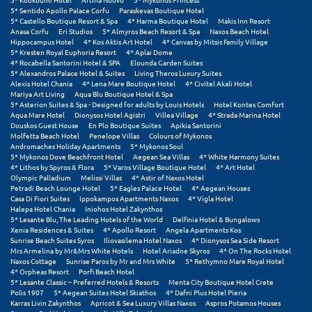
Πόρος
5* Sentido Apollo Palace Corfu
Paraskevas Boutique Hotel
5* Castello Boutique Resort & Spa
4* Harma Boutique Hotel
Makis Inn Resort
Anasa Corfu
Eri Studios
5* Almyros Beach Resort & Spa
Naxos Beach Hotel
Πόρτο Χέλι
Hippocampus Hotel
4* Kos Aktis Art Hotel
4* Canvas by Mitsis Family Village
5* Kresten Royal Euphoria Resort
4* Aplai Dome
Πρέβεζα
4* Rocabella Santorini Hotel & SPA
Elounda Garden Suites
5* Alexandros Palace Hotel & Suites
Living Theros Luxury Suites
Alexis Hotel Chania
4* Lena Mare Boutique Hotel
4* Civitel Akali Hotel
Πύλος
Mariya Art Living
Aqua Blu Boutique Hotel & Spa
5* Asterion Suites & Spa - Designed for adults by Louis Hotels
Hotel Kontes Comfort
Πύργος
Aqua Mare Hotel
Dionysos Hotel Agistri
Villea Village
4* Strada Marina Hotel
Douskos Guest House
En Plo Boutique Suites
Apikia Santorini
Molfetta Beach Hotel
Penelope Villas
Colours of Mykonos
Ρ
Andromaches Holiday Apartments
5* Mykonos Soul
5* Mykonos Dove Beachfront Hotel
Aegean Sea Villas
4* White Harmony Suites
4* Lithos by Spyros & Flora
5* Varos Village Boutique Hotel
4* Art Hotel
Ρέθυμνο
Olympic Palladium
Melissi Villas
4* Astir of Naxos Hotel
Petradi Beach Lounge Hotel
5* Eagles Palace Hotel
4* Aegean Houses
Casa Di Fiori Suites
Ippokampos Apartments Naxos
4* Vigla Hotel
Ρίο
Halepa Hotel Chania
Iniohos Hotel Zakynthos
5* Lesante Blu, The Leading Hotels of the World
Delfinia Hotel & Bungalows
Ρόδος
Xenia Residences & Suites
4* Apollo Resort
Angela Apartments Kos
Sunrise Beach Suites Syros
Iliovasilema Hotel Naxos
4* Dionysos Sea Side Resort
Mrs Armelina by Mr&Mrs White Hotels
Hotel Ariadne Skyros
4* On The Rocks Hotel
Naxos Cottage
Sunrise Paros by Mr and Mrs White
5* Rethymno Mare Royal Hotel
Σ
4* Orpheas Resort
Porfi Beach Hotel
5* Lesante Classic – Preferred Hotels & Resorts
Menta City Boutique Hotel Crete
Polis 1907
5* Aegean Suites Hotel Skiathos
4* Dafni Plus Hotel Pieria
Σαλαμίνα
Karras Livin Zakynthos
Apricot & Sea Luxury Villas Naxos
Aspros Potamos Houses