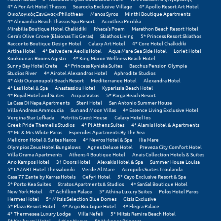
Πάργα
4* A For Art Hotel Thassos
Searocks Exclusive Village
4* Apollo Resort Art Hotel
Οικολογικός Ξενώνας «Philothea»
Manos Syros
Minthi Boutique Apartments
Παρνασσός
4* Alexandra Beach Thassos Spa Resort
Acrothea Perdika
Mirabilia Boutique Hotel Chalkidiki
Ithaca's Poem
Marathon Beach Resort Hotel
Gera's Olive Grove (Elaionas Tis Geras)
Skiathos Living
5* Princess Resort Skiathos
Πάρος
Racconto Boutique Design Hotel
Galaxy Art Hotel
4* Core Hotel Chalkidiki
Artina Hotel
4* Belvedere Aeolis Hotel
Aqua Mare Sea Side Hotel
Loriet Hotel
Πάτμος
Koukounari Rooms Agistri
4* King Maron Wellness Beach Hotel
Sunny Bay Hotel Crete
4* Princess Kyniska Suites
Bacchus Pension Olympia
Studios River
4* Airotel Alexandros Hotel
Aphrodite Studios
Πάτρα
4* Akti Ouranoupoli Beach Resort
Mediterranee Hotel
Alexandra Hotel
4* Las Hotel & Spa
Anastassiou Hotel
Kyparissia Beach Hotel
Παύλιανη
4* Royal Hotel and Suites
Acqua Vatos
5* Parga Beach Resort
La Casa Di Napa Apartments
Steni Hotel
San Antonio Summer House
Villa Andreas Ammoudia
Sun and Moon Villas
4* Essence Living Exclusive Hotel
Πειραιάς
Vergina Star Lefkada
Petritis Guest House
Galaxy Hotel Ios
Greek Pride Themelis Studios
4* Pi Athens Suites
4* Alamis Hotel & Apartments
Πελοπόννησος
4* Mr & Mrs White Paros
Esperides Apartments By The Sea
Melidron Hotel & Suites Naxos
4* Nevros Hotel & Spa
Ilia Mare
Olympios Zeus Hotel Bungalows
Agnes Deluxe Hotel
Preveza City Comfort Hotel
Πήλιο
Villa Orama Apartments
Athens 4 Boutique Hotel
Anais Collection Hotels & Suites
Ano Kampos Hotel
31 Doors Hotel
Alexakis Hotel & Spa
Summer House Louisa
Πιερία
5* LAZART Hotel Thessaloniki
Verde Al Mare
Acropolis Suites Troulanda
Casa 77 Zante by Karras Hotels
Gefyri Hotel
5* Cayo Exclusive Resort & Spa
5* Porto Kea Suites
Stratos Apartments & Studios
4* SanSal Boutique Hotel
Πλαταμώνας
New York Hotel
4* Achillion Palace
5* Athina Luxury Suites
Polos Hotel Paros
Hermes Hotel
5* Mitsis Selection Blue Domes
Gizis Exclusive
5* Plaza Resort Hotel
4* Argo Boutique Hotel
4* Flegra Palace
Πλύτρα Λακωνίας
4* Thermesea Luxury Lodge
Villa Nefeli
5* Mitsis Ramira Beach Hotel
5* Koukoumi Hotel
Artina Nuovo
5* Mykonos Princess