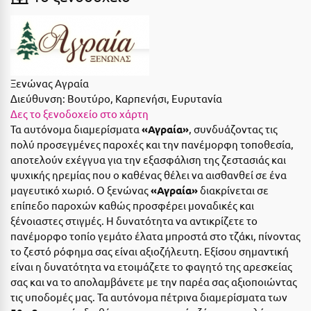
Ε
Ελάτη Αρκαδίας
Ελληνικό Αρκαδίας
Ξενώνας Αγραία
Ελούντα Κρήτης
Διεύθυνση:
Βουτύρο, Καρπενήσι, Ευρυτανία
Δες το ξενοδοχείο στο χάρτη
Ερέτρια
Τα αυτόνομα διαμερίσματα
«Αγραία»
, συνδυάζοντας τις
Ερμιόνη
πολύ προσεγμένες παροχές και την πανέμορφη τοποθεσία,
αποτελούν εχέγγυα για την εξασφάλιση της ζεστασιάς και
Εύβοια
ψυχικής ηρεμίας που ο καθένας θέλει να αισθανθεί σε ένα
μαγευτικό χωριό. Ο ξενώνας
«Αγραία»
διακρίνεται σε
Ευρυτανία
επίπεδο παροχών καθώς προσφέρει μοναδικές και
ξένοιαστες στιγμές. Η δυνατότητα να αντικρίζετε το
Ζ
πανέμορφο τοπίο γεμάτο έλατα μπροστά στο τζάκι, πίνοντας
το ζεστό ρόφημα σας είναι αξιοζήλευτη. Εξίσου σημαντική
Ζαγοροχώρια
είναι η δυνατότητα να ετοιμάζετε το φαγητό της αρεσκείας
σας και να το απολαμβάνετε με την παρέα σας αξιοποιώντας
Ζάκυνθος
τις υποδομές μας. Τα αυτόνομα πέτρινα διαμερίσματα των