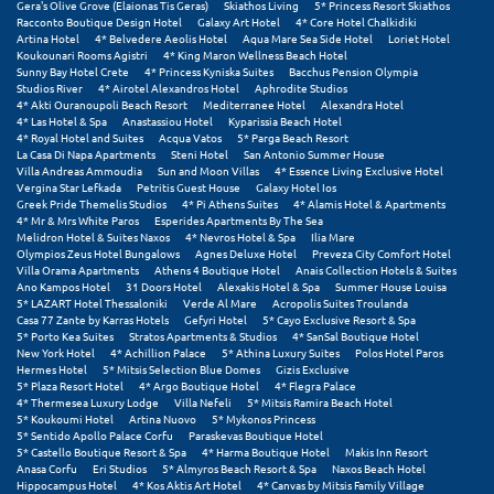
Gera's Olive Grove (Elaionas Tis Geras)
Skiathos Living
5* Princess Resort Skiathos
Πόρος
Racconto Boutique Design Hotel
Galaxy Art Hotel
4* Core Hotel Chalkidiki
Artina Hotel
4* Belvedere Aeolis Hotel
Aqua Mare Sea Side Hotel
Loriet Hotel
Πόρτο Χέλι
Koukounari Rooms Agistri
4* King Maron Wellness Beach Hotel
Sunny Bay Hotel Crete
4* Princess Kyniska Suites
Bacchus Pension Olympia
Studios River
4* Airotel Alexandros Hotel
Aphrodite Studios
Πρέβεζα
4* Akti Ouranoupoli Beach Resort
Mediterranee Hotel
Alexandra Hotel
4* Las Hotel & Spa
Anastassiou Hotel
Kyparissia Beach Hotel
Πύλος
4* Royal Hotel and Suites
Acqua Vatos
5* Parga Beach Resort
La Casa Di Napa Apartments
Steni Hotel
San Antonio Summer House
Villa Andreas Ammoudia
Sun and Moon Villas
4* Essence Living Exclusive Hotel
Πύργος
Vergina Star Lefkada
Petritis Guest House
Galaxy Hotel Ios
Greek Pride Themelis Studios
4* Pi Athens Suites
4* Alamis Hotel & Apartments
4* Mr & Mrs White Paros
Esperides Apartments By The Sea
Ρ
Melidron Hotel & Suites Naxos
4* Nevros Hotel & Spa
Ilia Mare
Olympios Zeus Hotel Bungalows
Agnes Deluxe Hotel
Preveza City Comfort Hotel
Villa Orama Apartments
Athens 4 Boutique Hotel
Anais Collection Hotels & Suites
Ρέθυμνο
Ano Kampos Hotel
31 Doors Hotel
Alexakis Hotel & Spa
Summer House Louisa
5* LAZART Hotel Thessaloniki
Verde Al Mare
Acropolis Suites Troulanda
Casa 77 Zante by Karras Hotels
Gefyri Hotel
5* Cayo Exclusive Resort & Spa
Ρίο
5* Porto Kea Suites
Stratos Apartments & Studios
4* SanSal Boutique Hotel
New York Hotel
4* Achillion Palace
5* Athina Luxury Suites
Polos Hotel Paros
Ρόδος
Hermes Hotel
5* Mitsis Selection Blue Domes
Gizis Exclusive
5* Plaza Resort Hotel
4* Argo Boutique Hotel
4* Flegra Palace
4* Thermesea Luxury Lodge
Villa Nefeli
5* Mitsis Ramira Beach Hotel
Σ
5* Koukoumi Hotel
Artina Nuovo
5* Mykonos Princess
5* Sentido Apollo Palace Corfu
Paraskevas Boutique Hotel
5* Castello Boutique Resort & Spa
4* Harma Boutique Hotel
Makis Inn Resort
Σαλαμίνα
Anasa Corfu
Eri Studios
5* Almyros Beach Resort & Spa
Naxos Beach Hotel
Hippocampus Hotel
4* Kos Aktis Art Hotel
4* Canvas by Mitsis Family Village