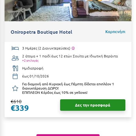
Καρδίτσα
Κάρπαθος
Καρπενήσι
Oniropetra Boutique Hotel
Καρπενήσι
Κάρυστος
Κάσος
3 Ημέρες (2 Διανυκτερεύσεις)
2 άτομα + 1 παιδί έως 12 ετών
Σουίτα με Ιδιωτική Βεράντα
Κασσάνδρα
+2 επιλογές
Ημιδιατροφή
Καστοριά
έως 01/10/2026
Κατερίνη
Για διαμονή από Κυριακή έως Πέμπτη δίδεται επιπλέον 1
διανυκτέρευση ΔΩΡΟ!
ΕΠΙΠΛΕΟΝ Κέρδος έως 10% σε yellows!
Κέα - Τζιά
€610
Κερατέα
Δες την προσφορά
€339
Κέρκυρα
Κεφαλονιά