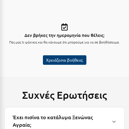
Λευκάδα
Λήμνος
Λίμνη Πλαστήρα
Λιτόχωρο
Δεν βρήκες την ημερομηνία που θέλεις;
Πες μας τι ψάχνεις και θα κάνουμε ότι μπορούμε για να σε βοηθήσουμε.
Λουτρά Πόζαρ
Λουτρά Υπάτης
Χρειάζεσαι βοήθεια;
Λουτράκι
Λούτσα
Συχνές Ερωτήσεις
Μ
Μάνη
Μαραθώνας Αττικής
Έχει πισίνα το κατάλυμα Ξενώνας
Αγραία;
Μαρώνεια