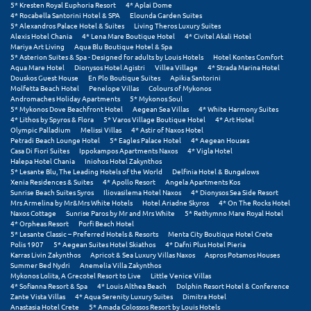
5* Kresten Royal Euphoria Resort
4* Aplai Dome
Σαμοθράκη
4* Rocabella Santorini Hotel & SPA
Elounda Garden Suites
5* Alexandros Palace Hotel & Suites
Living Theros Luxury Suites
Σάμος
Alexis Hotel Chania
4* Lena Mare Boutique Hotel
4* Civitel Akali Hotel
Mariya Art Living
Aqua Blu Boutique Hotel & Spa
5* Asterion Suites & Spa - Designed for adults by Louis Hotels
Hotel Kontes Comfort
Σαντορίνη
Aqua Mare Hotel
Dionysos Hotel Agistri
Villea Village
4* Strada Marina Hotel
Douskos Guest House
En Plo Boutique Suites
Apikia Santorini
Σέριφος
Molfetta Beach Hotel
Penelope Villas
Colours of Mykonos
Andromaches Holiday Apartments
5* Mykonos Soul
5* Mykonos Dove Beachfront Hotel
Aegean Sea Villas
4* White Harmony Suites
Σέρρες
4* Lithos by Spyros & Flora
5* Varos Village Boutique Hotel
4* Art Hotel
Olympic Palladium
Melissi Villas
4* Astir of Naxos Hotel
Σιθωνία
Petradi Beach Lounge Hotel
5* Eagles Palace Hotel
4* Aegean Houses
Casa Di Fiori Suites
Ippokampos Apartments Naxos
4* Vigla Hotel
Halepa Hotel Chania
Iniohos Hotel Zakynthos
Σίκινος
5* Lesante Blu, The Leading Hotels of the World
Delfinia Hotel & Bungalows
Xenia Residences & Suites
4* Apollo Resort
Angela Apartments Kos
Σίφνος
Sunrise Beach Suites Syros
Iliovasilema Hotel Naxos
4* Dionysos Sea Side Resort
Mrs Armelina by Mr&Mrs White Hotels
Hotel Ariadne Skyros
4* On The Rocks Hotel
Naxos Cottage
Sunrise Paros by Mr and Mrs White
5* Rethymno Mare Royal Hotel
Σκαφιδιά Ηλείας
4* Orpheas Resort
Porfi Beach Hotel
5* Lesante Classic – Preferred Hotels & Resorts
Menta City Boutique Hotel Crete
Σκιάθος
Polis 1907
5* Aegean Suites Hotel Skiathos
4* Dafni Plus Hotel Pieria
Karras Livin Zakynthos
Apricot & Sea Luxury Villas Naxos
Aspros Potamos Houses
Summer Bed Nydri
Anemelia Villa Zakynthos
Σκόπελος
Mykonos Lolita, A Grecotel Resort to Live
Little Venice Villas
4* Sofianna Resort & Spa
4* Louis Althea Beach
Dolphin Resort Hotel & Conference
Zante Vista Villas
4* Aqua Serenity Luxury Suites
Dimitra Hotel
Σκύρος
Anastasia Hotel Crete
5* Amada Colossos Resort by Louis Hotels