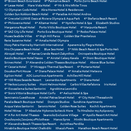
Πάργα
4* Brown Beach Evia Island
4* Palmariva Beach
Porto Zorro Beach Hotel
4* Lesse Hotel
Mare Vista Hotel
4* Mr & Mrs White Tinos
12 Olympian Gods Hotel
Akra Morea Hotel & Residences
Παρνασσός
Golden Sun Kokkoni Beach Hotel
4* Paradise Art Hotel Andros
4* Grecotel LUXME Oasis at Riviera Olympia & Aqua Park
4* Stefania Beach Resort
Πάρος
4* Philoxenia Hotel
4* Altamar Hotel
4* Nymfes Hotel & Spa
Elizabeth Studios
Margarona Royal Hotel
Porto Vitilo Boutique Hotel
4* Marpunta Resort
4* SAZ City Life Hotel
Porto Evia Boutique Hotel
5* Rodos Palace Hotel
Πάτμος
Muses SeaSide Villas
4* High Mill Paros
Golden Star Praxitelous
Favie Suzanne Hotel
4* Amalia Hotel Olympia
Πάτρα
Moxy Patra Marina by Marriott International
Apanemia by Flegra Hotels
Mrs Chryssana Beach Hotel
Blue Sea Hotel
5* Nikki Beach Resort & Spa Porto Heli
Akroyali Hotel
4* Karras Grande Resort Zakynthos
Oniropetra Boutique Hotel
Παύλιανη
Aeolis Boutique Hotel Naxos
4* Airotel Galaxy Kavala
4* Dioni Boutique Hotel
Sirines Hotel
5* Alexandra Golden Thassos Boutique Hotel
Above Blue Suites
4* Cezaria Hotel
5* Miraggio Thermal Spa Resort
4* Portaria Hotel
Πειραιάς
Douskos Port House
4* Diana Palace Hotel
4* Amalia Hotel Meteora
Egilion Hotel
ADG Luxurious Apartments
Achilles Hill Hotel
Πελοπόννησος
4* 100 Rizes Seaside Resort
Leonardos Apartments
4* Diana Hotel
4* Neikos Luxury Suites
Mont Helmos Hotel
Garbis Villas Kefalonia
Iris Hotel
4* Iliovasilema Suites Santorini
Agroktima Leonidio
Πήλιο
4* Siora Vittoria Boutique Hotel Corfu
4* Aelius Hotel & Spa
Semiramis Guesthouse
Airotel Patras Smart Hotel
4* City Hotel Thessaloniki
Πιερία
Paralia Beach Boutique Hotel
Dionysis Studios
Sunshine Apartments
Acqua Vatos Santorini
Saronis Hotel
Golden Rose Suites
Kochili Apartments
Hotel Ntinas
5* Absolute Mykonos Suites & More
Το Μπαλκόνι της Αγόριανης
Πλαταμώνας
4* A For Art Hotel Thassos
Searocks Exclusive Village
4* Apollo Resort Art Hotel
Οικολογικός Ξενώνας «Philothea»
Manos Syros
Minthi Boutique Apartments
Πλύτρα Λακωνίας
4* Alexandra Beach Thassos Spa Resort
Acrothea Perdika
Mirabilia Boutique Hotel Chalkidiki
Ithaca's Poem
Marathon Beach Resort Hotel