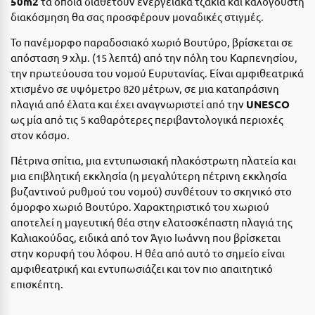
50m2
τα οποία διαθέτουν ενεργειακά τζάκια και καλόγουστη
Η
διακόσμηση θα σας προσφέρουν μοναδικές στιγμές.
Ηλεία
Το πανέμορφο παραδοσιακό χωριό Βουτύρο, βρίσκεται σε
απόσταση 9 χλμ. (15 λεπτά) από την πόλη του Καρπενησίου,
Ηράκλειο
την πρωτεύουσα του νομού Ευρυτανίας. Είναι αμφιθεατρικά
χτισμένο σε υψόμετρο 820 μέτρων, σε μια καταπράσινη
Θ
πλαγιά από έλατα και έχει αναγνωριστεί από την
UNESCO
ως μία από τις 5 καθαρότερες περιβαντολογικά περιοχές
Θάσος
στον κόσμο.
Θεσσαλονίκη
Πέτρινα σπίτια, μια εντυπωσιακή πλακόστρωτη πλατεία και
μια επιβλητική εκκλησία (η μεγαλύτερη πέτρινη εκκλησία
Ι
βυζαντινού ρυθμού του νομού) συνθέτουν το σκηνικό στο
όμορφο χωριό Βουτύρο. Χαρακτηριστικό του χωριού
Ιεράπετρα
αποτελεί η μαγευτική θέα στην ελατοσκέπαστη πλαγιά της
Καλιακούδας, ειδικά από τον Άγιο Ιωάννη που βρίσκεται
Ιθάκη
στην κορυφή του λόφου. Η θέα από αυτό το σημείο είναι
αμφιθεατρική και εντυπωσιάζει και τον πιο απαιτητικό
Ικαρία
επισκέπτη.
Ίος