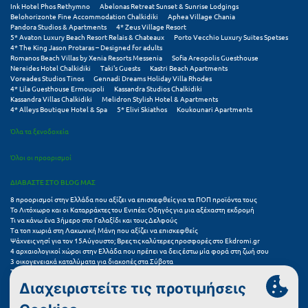
Ink Hotel Phos Rethymno
Abelonas Retreat Sunset & Sunrise Lodgings
Σούνιο
Belohorizonte Fine Accommodation Chalkidiki
Aphea Village Chania
Pandora Studios & Apartments
4* Zeus Village Resort
5* Avaton Luxury Beach Resort Relais & Chateaux
Porto Vecchio Luxury Suites Spetses
Σπάρτη
4* The King Jason Protaras – Designed for adults
Romanos Beach Villas by Xenia Resorts Messenia
Sofia Areopolis Guesthouse
Σπέτσες
Nereides Hotel Chalkidiki
Taki's Guests
Kastri Beach Apartments
Voreades Studios Tinos
Gennadi Dreams Holiday Villa Rhodes
4* Lila Guesthouse Ermoupoli
Kassandra Studios Chalkidiki
Σποράδες
Kassandra Villas Chalkidiki
Melidron Stylish Hotel & Apartments
4* Alleys Boutique Hotel & Spa
5* Elivi Skiathos
Koukounari Apartments
Σύβοτα
Όλα τα ξενοδοχεία
Σύμη
Όλοι οι προορισμοί
Σύρος
ΔΙΑΒΑΣΤΕ ΣΤΟ BLOG ΜΑΣ
Σχοινούσα
8 προορισμοί στην Ελλάδα που αξίζει να επισκεφθείς για τα ΠΟΠ προϊόντα τους
Το Λιτόχωρο και οι Καταρράκτες του Ενιπέα: Οδηγός για μια αξέχαστη εκδρομή
Τι να κάνω ένα 3ήμερο στο Γαλαξίδι και τους Δελφούς
Τ
Τα τοπ χωριά στη Λακωνική Μάνη που αξίζει να επισκεφθείς
Ψάχνεις νησί για τον 15Αύγουστο; Βρες τις καλύτερες προσφορές στο Ekdromi.gr
4 αρχαιολογικοί χώροι στην Ελλάδα που πρέπει να δεις έστω μία φορά στη ζωή σου
Τζουμέρκα
3 οικογενειακά καταλύματα για διακοπές στα Σύβοτα
Τα 11 καλύτερα καλοκαιρινά resorts στην Ελλάδα
7 μικρά ελληνικά νησιά για αξέχαστες καλοκαιρινές διακοπές
Τήνος
5+1 ινσταγκραμικές παραλίες στην Ελλάδα που αξίζουν μια θέση στο feed σου