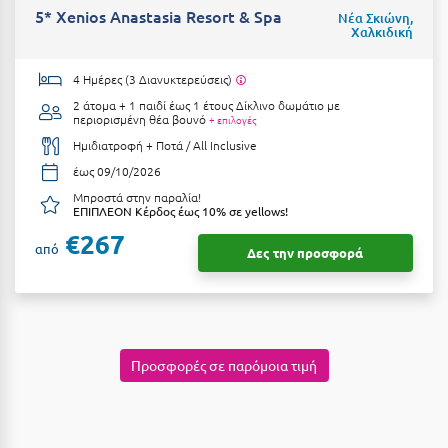
5* Xenios Anastasia Resort & Spa
Νέα Σκιώνη,
Κύμη Ευβοίας
Χαλκιδική
Κυπαρισσία
4 Ημέρες (3 Διανυκτερεύσεις)
Κύπρος
2 άτομα + 1 παιδί έως 1 έτους
Δίκλινο δωμάτιο με
περιορισμένη θέα βουνό
+ επιλογές
Κως
Ημιδιατροφή + Ποτά / All Inclusive
έως 09/10/2026
Λ
Μπροστά στην παραλία!
ΕΠΙΠΛΕΟΝ Κέρδος έως 10% σε yellows!
Λαγκάδια
€267
από
Δες την προσφορά
Λακόπετρα Αχαΐας
Λακωνία
Λασίθι
Προσφορές σε παρόμοια τιμή
Λεπτοκαρυά
Λέσβος