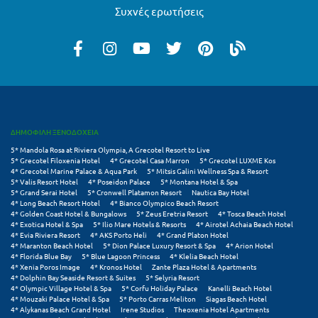
Συχνές ερωτήσεις
Ξυλόκαστρο
Ο
Ορεινή Αρκαδία
Ορεινή Ναυπακτία
ΔΗΜΟΦΙΛΗ ΞΕΝΟΔΟΧΕΙΑ
5* Mandola Rosa at Riviera Olympia, A Grecotel Resort to Live
Π
5* Grecotel Filoxenia Hotel
4* Grecotel Casa Marron
5* Grecotel LUXME Kos
4* Grecotel Marine Palace & Aqua Park
5* Mitsis Galini Wellness Spa & Resort
5* Valis Resort Hotel
4* Poseidon Palace
5* Montana Hotel & Spa
Πάλαιρος
5* Grand Serai Hotel
5* Cronwell Platamon Resort
Nautica Bay Hotel
4* Long Beach Resort Hotel
4* Bianco Olympico Beach Resort
Παξοί
4* Golden Coast Hotel & Bungalows
5* Zeus Eretria Resort
4* Tosca Beach Hotel
4* Exotica Hotel & Spa
5* Ilio Mare Hotels & Resorts
4* Airotel Achaia Beach Hotel
4* Evia Riviera Resort
4* AKS Porto Heli
4* Grand Platon Hotel
Παραλία Κατερίνης
4* Maranton Beach Hotel
5* Dion Palace Luxury Resort & Spa
4* Arion Hotel
4* Florida Blue Bay
5* Blue Lagoon Princess
4* Klelia Beach Hotel
Παραλία Λιτοχώρου
4* Xenia Poros Image
4* Kronos Hotel
Zante Plaza Hotel & Apartments
4* Dolphin Bay Seaside Resort & Suites
5* Selyria Resort
4* Olympic Village Hotel & Spa
5* Corfu Holiday Palace
Kanelli Beach Hotel
Παράλιο Άστρος
4* Mouzaki Palace Hotel & Spa
5* Porto Carras Meliton
Siagas Beach Hotel
4* Alykanas Beach Grand Hotel
Irene Studios
Theoxenia Hotel Apartments