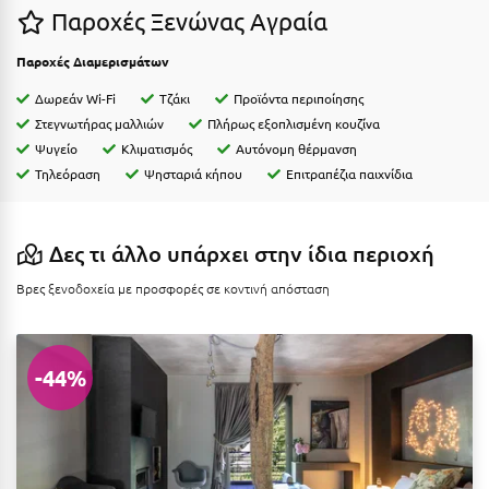
Παροχές Ξενώνας Αγραία
Ιωάννινα
Παροχές Διαμερισμάτων
Κ
Δωρεάν Wi-Fi
Τζάκι
Προϊόντα περιποίησης
Καβάλα
Στεγνωτήρας μαλλιών
Πλήρως εξοπλισμένη κουζίνα
Ψυγείο
Κλιματισμός
Αυτόνομη θέρμανση
Καλάβρυτα
Τηλεόραση
Ψησταριά κήπου
Επιτραπέζια παιχνίδια
Καλαμάτα
Κάλαμος
Δες τι άλλο υπάρχει στην ίδια περιοχή
Καλαμπάκα
Βρες ξενοδοχεία με προσφορές σε κοντινή απόσταση
Κάλυμνος
Καμένα Βούρλα
-44%
Καρδάμαινα
Καρδαμύλη