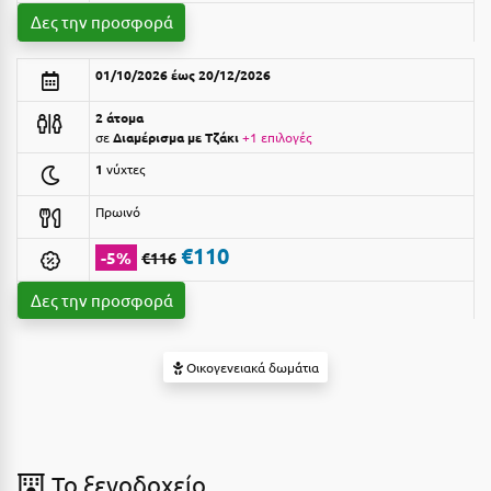
Suites
Βόλος
Δες την προσφορά
Βραχάτι Κορινθίας
01/10/2026 έως 20/12/2026
Βυτίνα
Δες όλες τις προσφορές
2 άτομα
σε
Διαμέρισμα με Τζάκι
+1 επιλογές
Γ
Δες όλα τα πακέτα διακοπών
1
νύχτες
Γαλαξiδι
Πρωινό
Γλυφάδα
€110
-5%
€116
Γρεβενά
Δες την προσφορά
Γύθειο
Οικογενειακά δωμάτια
Δ
Δελφοί
Διακοπτό
To ξενοδοχείο