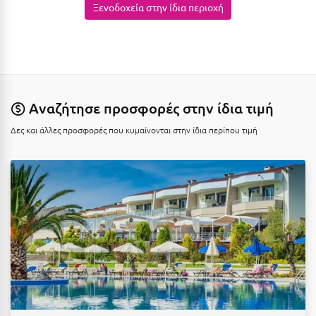
Ξενοδοχεία στην ίδια περιοχή
Κοζάνη
Κοκκώνι Κορινθίας
Κομοτηνή
Κόνιτσα
Αναζήτησε προσφορές στην ίδια τιμή
Κόρινθος
Δες και άλλες προσφορές που κυμαίνονται στην ίδια περίπου τιμή
Κορώνη
Κουρούτα Ηλείας
Κουφονήσια
Κρήτη
Κρουαζιέρες
Κύθηρα
Κυλλήνη