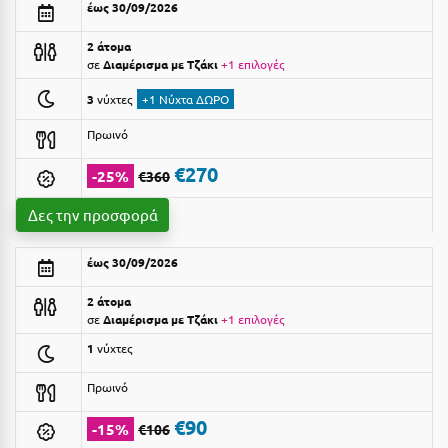
έως 30/09/2026
Αργολίδα
Ξενοδοχεία 3 Αστέρων
2 άτομα
Αριδαία
σε
Διαμέρισμα με Τζάκι
+1 επιλογές
Ξενοδοχεία 4 Αστέρων
3
νύχτες
+1 Νύχτα ΔΩΡΟ
Αρκαδία
Ξενοδοχεία 5 Αστέρων
Πρωινό
Αρκίτσα
Βίλες
€270
-25%
€360
Αρτέμιδα
Κρουαζιέρες
Δες την προσφορά
Αρχαία Ολυμπία
Ενοικιαζόμενα Δωμάτια
Αστυπάλαια
Διαμερίσματα
έως 30/09/2026
Αττική
Studios
2 άτομα
σε
Διαμέρισμα με Τζάκι
+1 επιλογές
Αχαΐα
Boutique Hotels
1
νύχτες
Ξενώνες
Β
Πρωινό
Camping
Βansko
€90
-15%
€106