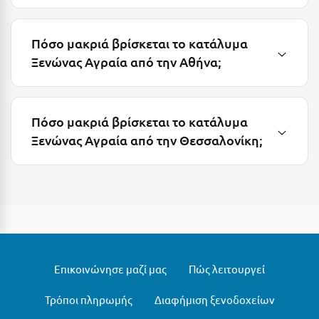
Μυστράς
Πόσο μακριά βρίσκεται το κατάλυμα
Μυτιλήνη
Ξενώνας Αγραία από την Αθήνα;
Ν
Νάξος
Πόσο μακριά βρίσκεται το κατάλυμα
Ξενώνας Αγραία από την Θεσσαλονίκη;
Νάουσα
Ναυπακτία
Ναύπλιο
Νέα Μάκρη
Νέα Στύρα Εύβοιας
Επικοινώνησε μαζί μας
Πώς λειτουργεί
Νέοι Πόροι Πιερίας
Τρόποι πληρωμής
Διαφήμιση ξενοδοχείων
Ξ