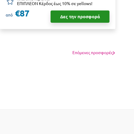
ΕΠΙΠΛΕΟΝ Κέρδος έως 10% σε yellows!
€87
από
Δες την προσφορά
α
Επόμενες προσφορές