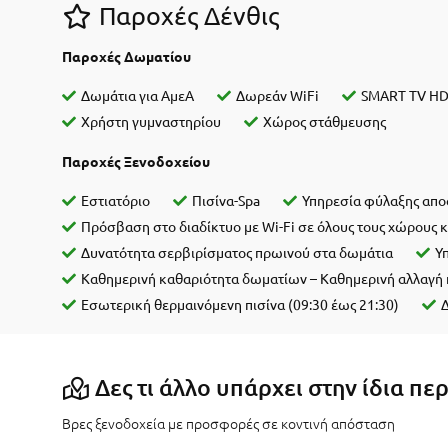
Παροχές Δένθις
Παροχές Δωματίου
Δωμάτια για ΑμεΑ
Δωρεάν WiFi
SMART TV H
Χρήστη γυμναστηρίου
Χώρος στάθμευσης
Παροχές Ξενοδοχείου
Εστιατόριο
Πισίνα-Spa
Υπηρεσία φύλαξης απο
Πρόσβαση στο διαδίκτυο με Wi-Fi σε όλους τους χώρους 
Δυνατότητα σερβιρίσματος πρωινού στα δωμάτια
Υ
Καθημερινή καθαριότητα δωματίων – Καθημερινή αλλαγή π
Εσωτερική θερμαινόμενη πισίνα (09:30 έως 21:30)
Δες τι άλλο υπάρχει στην ίδια πε
Βρες ξενοδοχεία με προσφορές σε κοντινή απόσταση