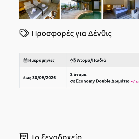
Προσφορές για Δένθις
Ημερομηνίες
Άτομα/Παιδιά
2 άτομα
έως 30/09/2026
σε
Εconomy Double Δωμάτιο
+7 ε
To ξενοδοχείο