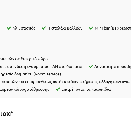
D
Κλιματισμός
Πιστολάκι μαλλιών
Mini bar (με χρέωσ
σκευών σε διακριτό χώρο
και με σύνδεση ενσύρματου LAN στα δωμάτια
Δυνατότητα προσθή
πηρεσία δωματίου (Rοοm service)
ετσετών και επιπροσθέτως αυτής κατόπιν αιτήματος, αλλαγή σεντονιώ
Δωρεάν χώρος στάθμευσης
Επιτρέπονται τα κατοικίδια
ριοχή