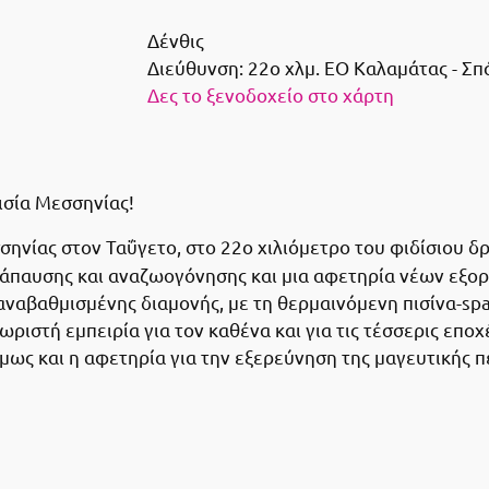
Δένθις
Διεύθυνση:
22ο χλμ. ΕΟ Καλαμάτας - Σπ
Δες το ξενοδοχείο στο χάρτη
ισία Μεσσηνίας!
σσηνίας στον Ταΰγετο, στο 22ο χιλιόμετρο του φιδίσιου
νάπαυσης και αναζωογόνησης και μια αφετηρία νέων εξορ
ναβαθμισμένης διαμονής, με τη θερμαινόμενη πισίνα-spa, 
ωριστή εμπειρία για τον καθένα και για τις τέσσερις εποχ
όμως και η αφετηρία για την εξερεύνηση της μαγευτικής 