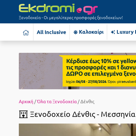
Ξενοδοχεία - Οι μεγαλύτερες προσφορές ξενοδοχείων!
Καλοκαίρι
Luxury 
All Inclusive
Αρχική
/
Όλα τα Ξενοδοχεία
/ Δένθις
Ξενοδοχείο Δένθις -
Μεσσηνία