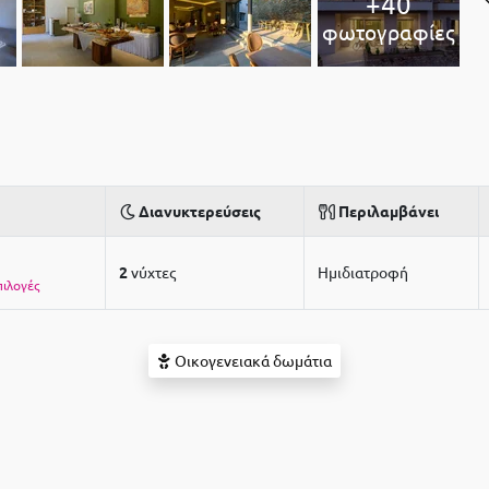
+40
φωτογραφίες
Διανυκτερεύσεις
Περιλαμβάνει
2
νύχτες
Ημιδιατροφή
πιλογές
Οικογενειακά δωμάτια