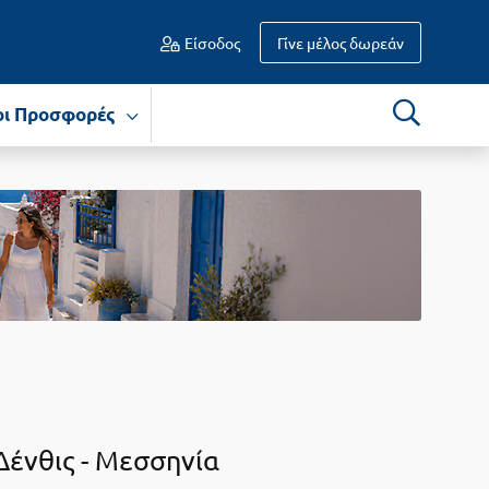
Είσοδος
Γίνε μέλος δωρεάν
οι Προσφορές
Δένθις -
Μεσσηνία