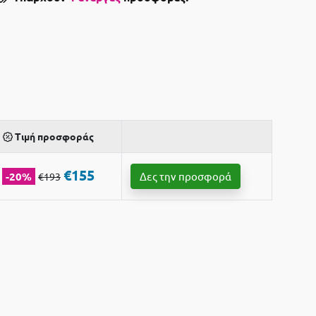
Τιμή προσφοράς
€155
-20%
Δες την προσφορά
€193