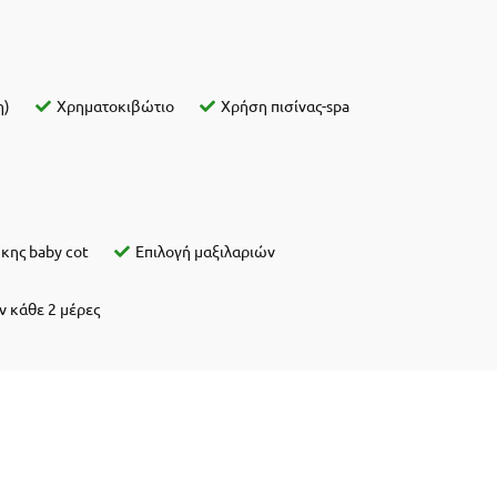
η)
Χρηματοκιβώτιο
Χρήση πισίνας-spa
κης baby cot
Επιλογή μαξιλαριών
ν κάθε 2 μέρες