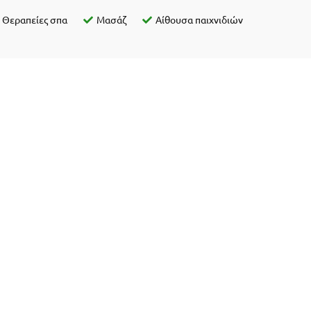
Θεραπείες σπα
Μασάζ
Αίθουσα παιχνιδιών