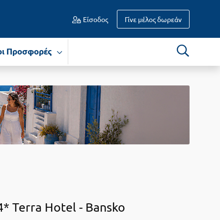
Είσοδος
Γίνε μέλος δωρεάν
οι Προσφορές
4* Terra Hotel -
Βansko