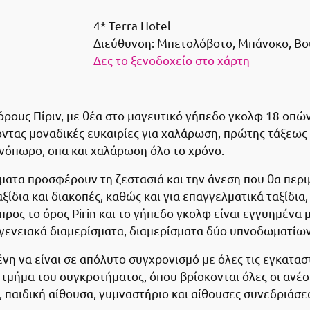
4* Terra Hotel
Διεύθυνση:
Μπετολόβοτο, Μπάνσκο, Βο
Δες το ξενοδοχείο στο χάρτη
όρους Πίριν, με θέα στο μαγευτικό γήπεδο γκολφ 18 οπών 
ντας μοναδικές ευκαιρίες για χαλάρωση, πρώτης τάξεως φ
ινόπωρο, σπα και χαλάρωση όλο το χρόνο.
ματα προσφέρουν τη ζεστασιά και την άνεση που θα περ
αξίδια και διακοπές, καθώς και για επαγγελματικά ταξίδι
προς το όρος Pirin και το γήπεδο γκολφ είναι εγγυημένα μ
ογενειακά διαμερίσματα, διαμερίσματα δύο υπνοδωματίων
η να είναι σε απόλυτο συγχρονισμό με όλες τις εγκαταστά
ό τμήμα του συγκροτήματος, όπου βρίσκονται όλες οι ανέσε
α, παιδική αίθουσα, γυμναστήριο και αίθουσες συνεδριάσε