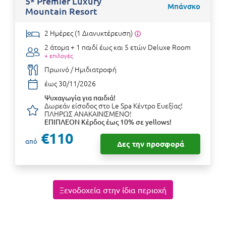
5* Premier Luxury
Μπάνσκο
Mountain Resort
2 Ημέρες (1 Διανυκτέρευση)
2 άτομα + 1 παιδί έως και 5 ετών
Deluxe Room
+ επιλογές
Πρωινό / Ημιδιατροφή
έως 30/11/2026
Ψυχαγωγία για παιδιά!
Δωρεάν είσοδος στο Le Spa Κέντρο Ευεξίας!
ΠΛΗΡΩΣ ΑΝΑΚΑΙΝΙΣΜΕΝΟ!
ΕΠΙΠΛΕΟΝ Κέρδος έως 10% σε yellows!
€110
από
Δες την προσφορά
Ξενοδοχεία στην ίδια περιοχή