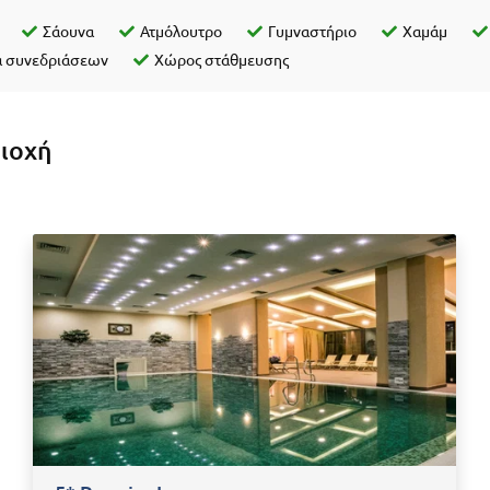
Σάουνα
Ατμόλουτρο
Γυμναστήριο
Χαμάμ
α συνεδριάσεων
Χώρος στάθμευσης
ριοχή