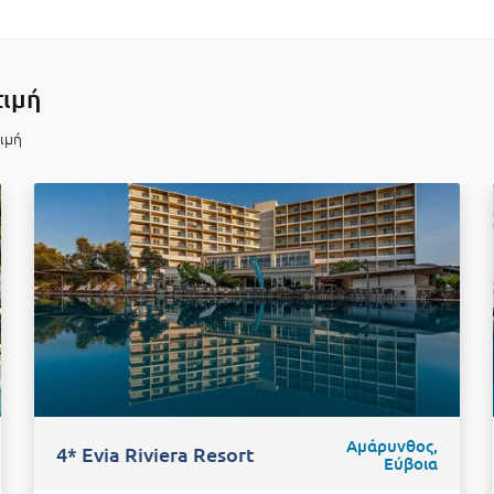
τιμή
τιμή
Αμάρυνθος,
4* Evia Riviera Resort
Εύβοια