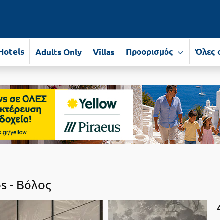
Hotels
Προορισμός
Όλες 
Adults Only
Villas
s -
Βόλος