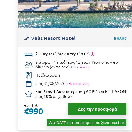
5* Valis Resort Hotel
Βόλος
7 Ημέρες (6 Διανυκτερεύσεις)
2 άτομα + 1 παιδί έως 12 ετών
Promo no view
Δίκλινο (extra bed)
+9 επιλογές
Ημιδιατροφή
έως 31/08/2026
+Ημερομηνίες
Επιπλέον 1 Διανυκτέρευση ΔΩΡΟ και ΕΠΙΠΛΕΟΝ
έως 10% σε yellows!
€2.450
€990
Δες την προσφορά
Δες ΟΛΕΣ τις προσφορές του ξενοδοχείου