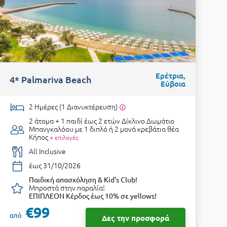
Ερέτρια,
4* Palmariva Beach
4
Εύβοια
2 Ημέρες (1 Διανυκτέρευση)
2 άτομα + 1 παιδί έως 2 ετών
Δίκλινο Δωμάτιο
Μπανγκαλόου με 1 διπλό ή 2 μονά κρεβάτια θέα
Κήπος
+ επιλογές
All Inclusive
έως 31/10/2026
Παιδική απασχόληση & Kid's Club!
Μπροστά στην παραλία!
ΕΠΙΠΛΕΟΝ Κέρδος έως 10% σε yellows!
α
€99
από
Δες την προσφορά