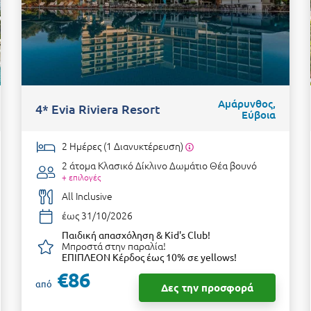
Αμάρυνθος,
4* Evia Riviera Resort
Εύβοια
2 Ημέρες (1 Διανυκτέρευση)
2 άτομα
Κλασικό Δίκλινο Δωμάτιο Θέα βουνό
+ επιλογές
All Inclusive
έως 31/10/2026
Παιδική απασχόληση & Kid's Club!
Μπροστά στην παραλία!
ΕΠΙΠΛΕΟΝ Κέρδος έως 10% σε yellows!
€86
από
Δες την προσφορά