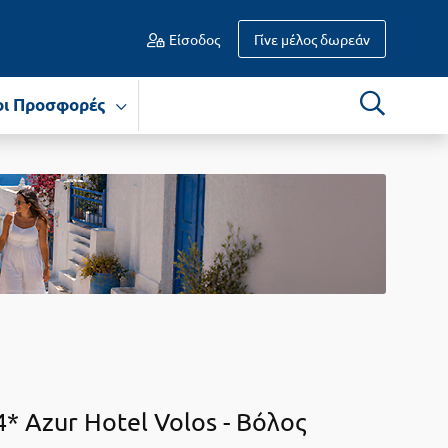
Είσοδος
Γίνε μέλος δωρεάν
οι Προσφορές
4* Azur Hotel Volos -
Βόλος