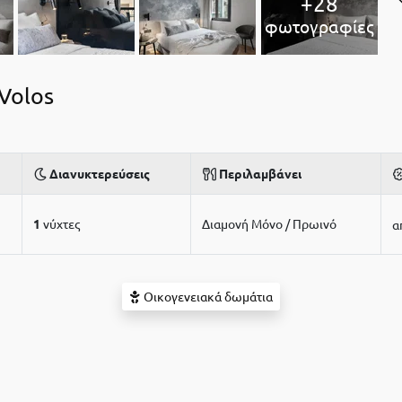
+28
φωτογραφίες
Volos
Διανυκτερεύσεις
Περιλαμβάνει
1
νύχτες
Διαμονή Μόνο / Πρωινό
α
Οικογενειακά δωμάτια