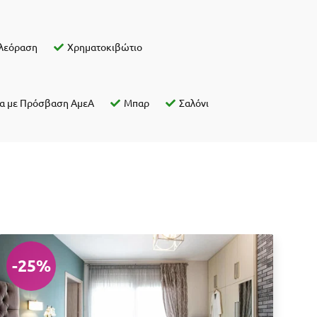
λεόραση
Χρηματοκιβώτιο
α με Πρόσβαση ΑμεΑ
Μπαρ
Σαλόνι
-25%