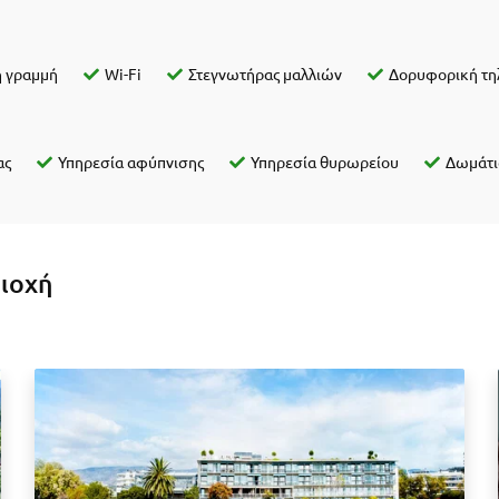
ή γραμμή
Wi-Fi
Στεγνωτήρας μαλλιών
Δορυφορική τη
ας
Υπηρεσία αφύπνισης
Υπηρεσία θυρωρείου
Δωμάτι
ριοχή