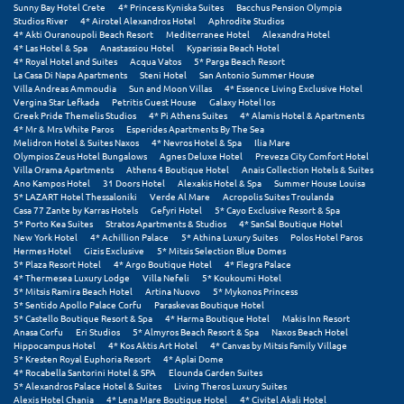
Sunny Bay Hotel Crete
4* Princess Kyniska Suites
Bacchus Pension Olympia
Studios River
4* Airotel Alexandros Hotel
Aphrodite Studios
Ξυλόκαστρο
4* Akti Ouranoupoli Beach Resort
Mediterranee Hotel
Alexandra Hotel
4* Las Hotel & Spa
Anastassiou Hotel
Kyparissia Beach Hotel
4* Royal Hotel and Suites
Acqua Vatos
5* Parga Beach Resort
La Casa Di Napa Apartments
Steni Hotel
San Antonio Summer House
Ο
Villa Andreas Ammoudia
Sun and Moon Villas
4* Essence Living Exclusive Hotel
Vergina Star Lefkada
Petritis Guest House
Galaxy Hotel Ios
Ορεινή Αρκαδία
Greek Pride Themelis Studios
4* Pi Athens Suites
4* Alamis Hotel & Apartments
4* Mr & Mrs White Paros
Esperides Apartments By The Sea
Melidron Hotel & Suites Naxos
4* Nevros Hotel & Spa
Ilia Mare
Ορεινή Ναυπακτία
Olympios Zeus Hotel Bungalows
Agnes Deluxe Hotel
Preveza City Comfort Hotel
Villa Orama Apartments
Athens 4 Boutique Hotel
Anais Collection Hotels & Suites
Ano Kampos Hotel
31 Doors Hotel
Alexakis Hotel & Spa
Summer House Louisa
Π
5* LAZART Hotel Thessaloniki
Verde Al Mare
Acropolis Suites Troulanda
Casa 77 Zante by Karras Hotels
Gefyri Hotel
5* Cayo Exclusive Resort & Spa
5* Porto Kea Suites
Stratos Apartments & Studios
4* SanSal Boutique Hotel
Πάλαιρος
New York Hotel
4* Achillion Palace
5* Athina Luxury Suites
Polos Hotel Paros
Hermes Hotel
Gizis Exclusive
5* Mitsis Selection Blue Domes
5* Plaza Resort Hotel
4* Argo Boutique Hotel
4* Flegra Palace
Παξοί
4* Thermesea Luxury Lodge
Villa Nefeli
5* Koukoumi Hotel
5* Mitsis Ramira Beach Hotel
Artina Nuovo
5* Mykonos Princess
Παραλία Κατερίνης
5* Sentido Apollo Palace Corfu
Paraskevas Boutique Hotel
5* Castello Boutique Resort & Spa
4* Harma Boutique Hotel
Makis Inn Resort
Anasa Corfu
Eri Studios
5* Almyros Beach Resort & Spa
Naxos Beach Hotel
Παραλία Λιτοχώρου
Hippocampus Hotel
4* Kos Aktis Art Hotel
4* Canvas by Mitsis Family Village
5* Kresten Royal Euphoria Resort
4* Aplai Dome
Παράλιο Άστρος
4* Rocabella Santorini Hotel & SPA
Elounda Garden Suites
5* Alexandros Palace Hotel & Suites
Living Theros Luxury Suites
Alexis Hotel Chania
4* Lena Mare Boutique Hotel
4* Civitel Akali Hotel