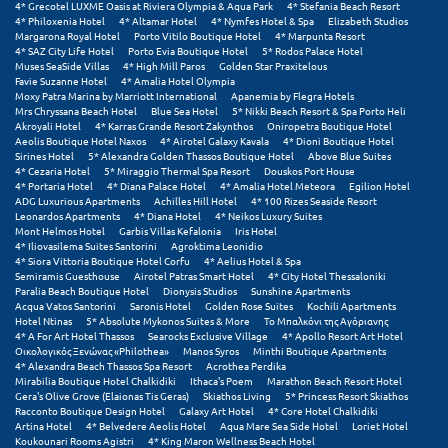
4* Grecotel LUXME Oasis at Riviera Olympia & Aqua Park
4* Stefania Beach Resort
4* Philoxenia Hotel
4* Altamar Hotel
4* Nymfes Hotel & Spa
Elizabeth Studios
Μυστράς
Margarona Royal Hotel
Porto Vitilo Boutique Hotel
4* Marpunta Resort
4* SAZ City Life Hotel
Porto Evia Boutique Hotel
5* Rodos Palace Hotel
Muses SeaSide Villas
4* High Mill Paros
Golden Star Praxitelous
Μυτιλήνη
Favie Suzanne Hotel
4* Amalia Hotel Olympia
Moxy Patra Marina by Marriott International
Apanemia by Flegra Hotels
Mrs Chryssana Beach Hotel
Blue Sea Hotel
5* Nikki Beach Resort & Spa Porto Heli
Ν
Akroyali Hotel
4* Karras Grande Resort Zakynthos
Oniropetra Boutique Hotel
Aeolis Boutique Hotel Naxos
4* Airotel Galaxy Kavala
4* Dioni Boutique Hotel
Sirines Hotel
5* Alexandra Golden Thassos Boutique Hotel
Above Blue Suites
Νάξος
4* Cezaria Hotel
5* Miraggio Thermal Spa Resort
Douskos Port House
4* Portaria Hotel
4* Diana Palace Hotel
4* Amalia Hotel Meteora
Egilion Hotel
ADG Luxurious Apartments
Achilles Hill Hotel
4* 100 Rizes Seaside Resort
Νάουσα
Leonardos Apartments
4* Diana Hotel
4* Neikos Luxury Suites
Mont Helmos Hotel
Garbis Villas Kefalonia
Iris Hotel
Ναυπακτία
4* Iliovasilema Suites Santorini
Agroktima Leonidio
4* Siora Vittoria Boutique Hotel Corfu
4* Aelius Hotel & Spa
Semiramis Guesthouse
Airotel Patras Smart Hotel
4* City Hotel Thessaloniki
Ναύπλιο
Paralia Beach Boutique Hotel
Dionysis Studios
Sunshine Apartments
Acqua Vatos Santorini
Saronis Hotel
Golden Rose Suites
Kochili Apartments
Νέα Μάκρη
Hotel Ntinas
5* Absolute Mykonos Suites & More
Το Μπαλκόνι της Αγόριανης
4* A For Art Hotel Thassos
Searocks Exclusive Village
4* Apollo Resort Art Hotel
Οικολογικός Ξενώνας «Philothea»
Manos Syros
Minthi Boutique Apartments
Νέα Στύρα Εύβοιας
4* Alexandra Beach Thassos Spa Resort
Acrothea Perdika
Mirabilia Boutique Hotel Chalkidiki
Ithaca's Poem
Marathon Beach Resort Hotel
Νέοι Πόροι Πιερίας
Gera's Olive Grove (Elaionas Tis Geras)
Skiathos Living
5* Princess Resort Skiathos
Racconto Boutique Design Hotel
Galaxy Art Hotel
4* Core Hotel Chalkidiki
Artina Hotel
4* Belvedere Aeolis Hotel
Aqua Mare Sea Side Hotel
Loriet Hotel
Ξ
Koukounari Rooms Agistri
4* King Maron Wellness Beach Hotel