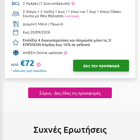
Κοζάνη
2 Ημέρες (1 Διανυκτέρευση)
2 άτομα + 2 παιδιά 1 έως 11 ετών και 1 έως 1 έτους
Classic
Κοκκώνι Κορινθίας
Σουίτα με Θέα Θάλασσα
+ επιλογές
Διαμονή Μόνο / Πρωινό
Κομοτηνή
έως 20/09/2026
Κόνιτσα
Επιλέξτε 4 διανυκτερεύσεις και πληρώστε μόνο τις 3!
ΕΠΙΠΛΕΟΝ Κέρδος έως 10% σε yellows!
Κόρινθος
ΑΜΕΣΗ Online κράτηση
€72
Κορώνη
από
Δες την προσφορά
* ελάχιστη τιμή περιόδου
Κουρούτα Ηλείας
Κουφονήσια
Σύρος - Δες όλες τις προσφορές
Κρήτη
Κρουαζιέρες
Κύθηρα
Συχνές Ερωτήσεις
Κυλλήνη