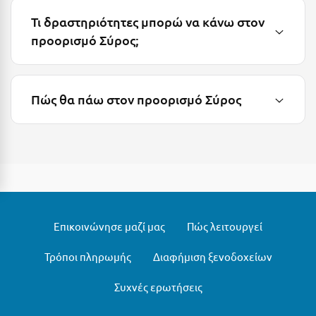
Λευκάδα
Τι δραστηριότητες μπορώ να κάνω στον
Λήμνος
προορισμό Σύρος;
Λίμνη Πλαστήρα
Λιτόχωρο
Πώς θα πάω στον προορισμό Σύρος
Λουτρά Πόζαρ
Λουτρά Υπάτης
Λουτράκι
Λούτσα
Μ
Επικοινώνησε μαζί μας
Πώς λειτουργεί
Μάνη
Τρόποι πληρωμής
Διαφήμιση ξενοδοχείων
Μαραθώνας Αττικής
Συχνές ερωτήσεις
Μαρώνεια