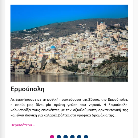
Suites
Βόλος
Βραχάτι Κορινθίας
Βυτίνα
Δες όλες τις προσφορές
Γ
Δες όλα τα πακέτα διακοπών
Γαλαξiδι
Γλυφάδα
Γρεβενά
Ερμούπολη
Γ
Γύθειο
Ας ξεκινήσουμε με τη μυθική πρωτεύουσα της Σύρου, την Ερμούπολη,
Το
Δ
η οποία μας δίνει μία πρώτη γεύση του νησιού. Η Ερμούπολη
ισ
καλωσορίζει τους επισκέπτες με την αξιοθαύμαστη αρχιτεκτονική της
κό
και είναι ιδανική για χαλαρές βόλτες στα γραφικά δρομάκια της
...
Ελ
Δελφοί
Περισσότερα +
Πε
Διακοπτό