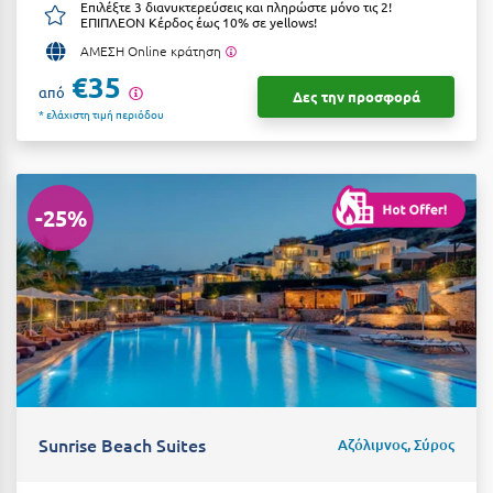
Καρδίτσα
Επιλέξτε 3 διανυκτερεύσεις και πληρώστε μόνο τις 2!
ΕΠΙΠΛΕΟΝ Κέρδος έως 10% σε yellows!
Κάρπαθος
ΑΜΕΣΗ Online κράτηση
€35
Καρπενήσι
από
Δες την προσφορά
* ελάχιστη τιμή περιόδου
Κάρυστος
Κάσος
Κασσάνδρα
-25%
Καστοριά
Κατερίνη
Κέα - Τζιά
Κερατέα
Κέρκυρα
Sunrise Beach Suites
Αζόλιμνος, Σύρος
Κεφαλονιά