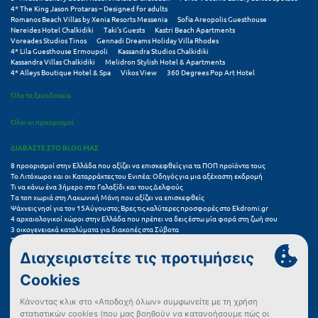
Πόρος
4* The King Jason Protaras – Designed for adults
Romanos Beach Villas by Xenia Resorts Messenia
Sofia Areopolis Guesthouse
Nereides Hotel Chalkidiki
Taki's Guests
Kastri Beach Apartments
Πόρτο Χέλι
Voreades Studios Tinos
Gennadi Dreams Holiday Villa Rhodes
4* Lila Guesthouse Ermoupoli
Kassandra Studios Chalkidiki
Πρέβεζα
Kassandra Villas Chalkidiki
Melidron Stylish Hotel & Apartments
4* Alleys Boutique Hotel & Spa
Vikos View
360 Degrees Pop Art Hotel
Πύλος
Όλα τα ξενοδοχεία
Πύργος
Όλοι οι προορισμοί
Ρ
ΔΙΑΒΑΣΤΕ ΣΤΟ BLOG ΜΑΣ
8 προορισμοί στην Ελλάδα που αξίζει να επισκεφθείς για τα ΠΟΠ προϊόντα τους
Το Λιτόχωρο και οι Καταρράκτες του Ενιπέα: Οδηγός για μια αξέχαστη εκδρομή
Ρέθυμνο
Τι να κάνω ένα 3ήμερο στο Γαλαξίδι και τους Δελφούς
Τα τοπ χωριά στη Λακωνική Μάνη που αξίζει να επισκεφθείς
Ρίο
Ψάχνεις νησί για τον 15Αύγουστο; Βρες τις καλύτερες προσφορές στο Ekdromi.gr
4 αρχαιολογικοί χώροι στην Ελλάδα που πρέπει να δεις έστω μία φορά στη ζωή σου
3 οικογενειακά καταλύματα για διακοπές στα Σύβοτα
Ρόδος
Τα 11 καλύτερα καλοκαιρινά resorts στην Ελλάδα
7 μικρά ελληνικά νησιά για αξέχαστες καλοκαιρινές διακοπές
5+1 ινσταγκραμικές παραλίες στην Ελλάδα που αξίζουν μια θέση στο feed σου
Σ
Συχνές Ερωτήσεις (FAQs) για Ξενοδοχεία
Σαλαμίνα