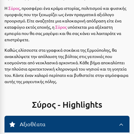
Αργολίδα
Η
Σύρος
, προσφέρει ένα κράμα ιστορίας, πολιτισμού και φυσικής
Ξενοδοχεία 3 Αστέρων
ομορφιάς που την ξεχωρίζει ως έναν πραγματικά αξιόλογο
Αριδαία
Ξενοδοχεία 4 Αστέρων
προορισμό. Είτε αναζητάτε μια καλοκαιρινή απόδραση είτε ένα
καταφύγιο εκτός εποχής, η
Σύρος
υπόσχεται μια αξέχαστη
Αρκαδία
Ξενοδοχεία 5 Αστέρων
εμπειρία που θα σας μαγέψει και θα σας κάνει να λαχταράτε να
επιστρέψετε.
Αρκίτσα
Βίλες
Καθώς ελίσσεστε στα γραφικά σοκάκια της Ερμούπολης, θα
Αρτέμιδα
Κρουαζιέρες
ανακαλύψετε την απόλαυση της βόλτας στις γειτονιές που
κοσμούνται από νεοκλασικά αρχοντικά. Κάθε βήμα αποκαλύπτει
Αρχαία Ολυμπία
Ενοικιαζόμενα Δωμάτια
την πλούσια αρχιτεκτονική κληρονομιά του νησιού και τη γοητεία
του. Κάντε έναν χαλαρό περίπατο και βυθιστείτε στην ατμόσφαιρα
Αστυπάλαια
Διαμερίσματα
αυτής της μαγευτικής πόλης.
Αττική
Studios
Αχαΐα
Boutique Hotels
Σύρος - Highlights
Ξενώνες
Β
Camping
Αξιοθέατα
Βansko