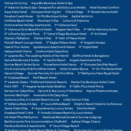
Πάργα
Mariya Art Living
Aqua Blu Boutique Hotel & Spa
5* Asterion Suites & Spa - Designed for adults by Louis Hotels
Hotel Kontes Comfort
Παρνασσός
Aqua Mare Hotel
Dionysos Hotel Agistri
Villea Village
4* Strada Marina Hotel
Douskos Guest House
En Plo Boutique Suites
Apikia Santorini
Molfetta Beach Hotel
Penelope Villas
Colours of Mykonos
Πάρος
Andromaches Holiday Apartments
5* Mykonos Soul
5* Mykonos Dove Beachfront Hotel
Aegean Sea Villas
4* White Harmony Suites
Πάτμος
4* Lithos by Spyros & Flora
5* Varos Village Boutique Hotel
4* Art Hotel
Olympic Palladium
Melissi Villas
4* Astir of Naxos Hotel
Petradi Beach Lounge Hotel
5* Eagles Palace Hotel
4* Aegean Houses
Πάτρα
Casa Di Fiori Suites
Ippokampos Apartments Naxos
4* Vigla Hotel
Halepa Hotel Chania
Iniohos Hotel Zakynthos
Παύλιανη
5* Lesante Blu, The Leading Hotels of the World
Delfinia Hotel & Bungalows
Xenia Residences & Suites
4* Apollo Resort
Angela Apartments Kos
Sunrise Beach Suites Syros
Iliovasilema Hotel Naxos
4* Dionysos Sea Side Resort
Πειραιάς
Mrs Armelina by Mr&Mrs White Hotels
Hotel Ariadne Skyros
4* On The Rocks Hotel
Naxos Cottage
Sunrise Paros by Mr and Mrs White
5* Rethymno Mare Royal Hotel
4* Orpheas Resort
Porfi Beach Hotel
Πελοπόννησος
5* Lesante Classic – Preferred Hotels & Resorts
Menta City Boutique Hotel Crete
Polis 1907
5* Aegean Suites Hotel Skiathos
4* Dafni Plus Hotel Pieria
Πήλιο
Karras Livin Zakynthos
Apricot & Sea Luxury Villas Naxos
Aspros Potamos Houses
Summer Bed Nydri
Anemelia Villa Zakynthos
Mykonos Lolita, A Grecotel Resort to Live
Little Venice Villas
Πιερία
4* Sofianna Resort & Spa
4* Louis Althea Beach
Dolphin Resort Hotel & Conference
Zante Vista Villas
4* Aqua Serenity Luxury Suites
Dimitra Hotel
Πλαταμώνας
Anastasia Hotel Crete
5* Amada Colossos Resort by Louis Hotels
Ink Hotel Phos Rethymno
Abelonas Retreat Sunset & Sunrise Lodgings
Belohorizonte Fine Accommodation Chalkidiki
Aphea Village Chania
Πλύτρα Λακωνίας
Pandora Studios & Apartments
4* Zeus Village Resort
5* Avaton Luxury Beach Resort Relais & Chateaux
Porto Vecchio Luxury Suites Spetses