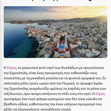
Αιδηψός
ΤΎΠΟΣ ΔΙΑΤΡΟΦΉΣ
Διαμονή Μόνο
Αλεξανδρούπολη
Πρωινό
Αλισσός Αχαΐας
Ημιδιατροφή
Αλόννησος
Ημιδιατροφή + Ποτά
Αμαλιάδα
Πλήρης Διατροφή
Αμάρυνθος
All Inclusive
Αμοργός
Η
Σύρος
, το μαγευτικό αυτό νησί των Κυκλάδων με πρωτεύουσα
Ένα Γεύμα
Αμφίκλεια
την Ερμούπολη, είναι ένας προορισμός που ενθουσιάζει τους
επισκέπτες με τη μοναδική γοητεία και τη φυσική ομορφιά του. Σε
Δύο Γεύματα + Ποτά
Ανάβυσσος
απόσταση μόλις τριών ωρών από τον Πειραιά, το όμορφο λιμάνι
της Ερμούπολης αιχμαλωτίζει αμέσως τις καρδιές και τα μάτια των
Άνδρος
ΤΎΠΟΣ ΚΑΤΑΛΎΜΑΤΟΣ
ταξιδιωτών, πριν ακόμα πατήσουν το πόδι τους στο νησί. Η
Σύρος
Αντίπαρος
προσφέρει ένα ευρύ φάσμα εμπειριών που δεν είναι εύκολο να
Ξενοδοχεία 1 Αστέρι
βρεθούν αλλού, καθιστώντας την έναν υπέροχο προορισμό που
Αράχωβα
Ξενοδοχεία 2 Αστέρων
αξίζει να εξερευνήσετε οποιαδήποτε εποχή.