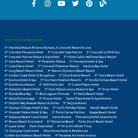
Μεθώνη
Μεσολόγγι
Μεσσηνία
ΔΗΜΟΦΙΛΗ ΞΕΝΟΔΟΧΕΙΑ
Μετέωρα
5* Mandola Rosa at Riviera Olympia, A Grecotel Resort to Live
5* Grecotel Filoxenia Hotel
4* Grecotel Casa Marron
5* Grecotel LUXME Kos
Μέτσοβο
4* Grecotel Marine Palace & Aqua Park
5* Mitsis Galini Wellness Spa & Resort
5* Valis Resort Hotel
4* Poseidon Palace
5* Montana Hotel & Spa
5* Grand Serai Hotel
5* Cronwell Platamon Resort
Nautica Bay Hotel
Μήλος
4* Long Beach Resort Hotel
4* Bianco Olympico Beach Resort
4* Golden Coast Hotel & Bungalows
5* Zeus Eretria Resort
4* Tosca Beach Hotel
Μονεμβασιά
4* Exotica Hotel & Spa
5* Ilio Mare Hotels & Resorts
4* Airotel Achaia Beach Hotel
4* Evia Riviera Resort
4* AKS Porto Heli
4* Grand Platon Hotel
4* Maranton Beach Hotel
5* Dion Palace Luxury Resort & Spa
4* Arion Hotel
Μουζάκι
4* Florida Blue Bay
5* Blue Lagoon Princess
4* Klelia Beach Hotel
4* Xenia Poros Image
4* Kronos Hotel
Zante Plaza Hotel & Apartments
Μπαλί Κρήτης
4* Dolphin Bay Seaside Resort & Suites
5* Selyria Resort
4* Olympic Village Hotel & Spa
5* Corfu Holiday Palace
Kanelli Beach Hotel
4* Mouzaki Palace Hotel & Spa
5* Porto Carras Meliton
Siagas Beach Hotel
Μπάνσκο
4* Alykanas Beach Grand Hotel
Irene Studios
Theoxenia Hotel Apartments
4* Brown Beach Evia Island
4* Palmariva Beach
Porto Zorro Beach Hotel
Μπούκα Μεσσηνίας
4* Lesse Hotel
Mare Vista Hotel
4* Mr & Mrs White Tinos
12 Olympian Gods Hotel
Akra Morea Hotel & Residences
Golden Sun Kokkoni Beach Hotel
4* Paradise Art Hotel Andros
Μύκονος