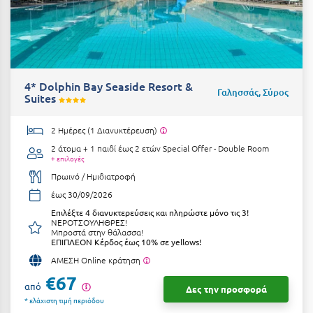
Η
Ηλεία
Ηράκλειο
4* Dolphin Bay Seaside Resort &
Γαλησσάς, Σύρος
Suites
Θ
Θάσος
2 Ημέρες (1 Διανυκτέρευση)
2 άτομα + 1 παιδί έως 2 ετών
Special Offer - Double Room
Θεσσαλονίκη
+ επιλογές
Πρωινό / Ημιδιατροφή
Ι
έως 30/09/2026
Επιλέξτε 4 διανυκτερεύσεις και πληρώστε μόνο τις 3!
Ιεράπετρα
ΝΕΡΟΤΣΟΥΛΗΘΡΕΣ!
Μπροστά στην θάλασσα!
ΕΠΙΠΛΕΟΝ Κέρδος έως 10% σε yellows!
Ιθάκη
ΑΜΕΣΗ Online κράτηση
Ικαρία
€67
από
Δες την προσφορά
Ίος
* ελάχιστη τιμή περιόδου