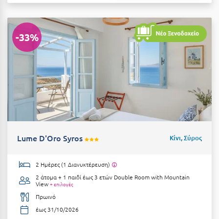
Ιωάννινα
Κ
-33%
Καβάλα
Καλάβρυτα
Καλαμάτα
Κάλαμος
Καλαμπάκα
Lume D'Oro Syros
Κίνι, Σύρος
Κάλυμνος
Καμένα Βούρλα
2 Ημέρες (1 Διανυκτέρευση)
2 άτομα + 1 παιδί έως 3 ετών
Double Room with Mountain
Καρδάμαινα
View
+ επιλογές
Πρωινό
Καρδαμύλη
έως 31/10/2026