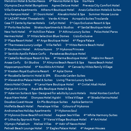
Melidron Hotel & Suites Naxos
4* Nevros Hotel & Spa
Ilia Mare
Olympios Zeus Hotel Bungalows
Agnes Deluxe Hotel
Preveza City Comfort Hotel
Villa Orama Apartments
Athens 4 Boutique Hotel
Anais Collection Hotels & Suites
Ξυλόκαστρο
Ano Kampos Hotel
31 Doors Hotel
Alexakis Hotel & Spa
Summer House Louisa
5* LAZART Hotel Thessaloniki
Verde Al Mare
Acropolis Suites Troulanda
Casa 77 Zante by Karras Hotels
Gefyri Hotel
5* Cayo Exclusive Resort & Spa
Ο
5* Porto Kea Suites
Stratos Apartments & Studios
4* SanSal Boutique Hotel
New York Hotel
4* Achillion Palace
5* Athina Luxury Suites
Polos Hotel Paros
Hermes Hotel
5* Mitsis Selection Blue Domes
Gizis Exclusive
Ορεινή Αρκαδία
5* Plaza Resort Hotel
4* Argo Boutique Hotel
4* Flegra Palace
4* Thermesea Luxury Lodge
Villa Nefeli
5* Mitsis Ramira Beach Hotel
Ορεινή Ναυπακτία
5* Koukoumi Hotel
Artina Nuovo
5* Mykonos Princess
5* Sentido Apollo Palace Corfu
Paraskevas Boutique Hotel
5* Castello Boutique Resort & Spa
4* Harma Boutique Hotel
Makis Inn Resort
Anasa Corfu
Eri Studios
5* Almyros Beach Resort & Spa
Naxos Beach Hotel
Π
Hippocampus Hotel
4* Kos Aktis Art Hotel
4* Canvas by Mitsis Family Village
5* Kresten Royal Euphoria Resort
4* Aplai Dome
4* Rocabella Santorini Hotel & SPA
Elounda Garden Suites
Πάλαιρος
5* Alexandros Palace Hotel & Suites
Living Theros Luxury Suites
Alexis Hotel Chania
4* Lena Mare Boutique Hotel
4* Civitel Akali Hotel
Παξοί
Mariya Art Living
Aqua Blu Boutique Hotel & Spa
5* Asterion Suites & Spa - Designed for adults by Louis Hotels
Hotel Kontes Comfort
Aqua Mare Hotel
Dionysos Hotel Agistri
Villea Village
4* Strada Marina Hotel
Παραλία Κατερίνης
Douskos Guest House
En Plo Boutique Suites
Apikia Santorini
Molfetta Beach Hotel
Penelope Villas
Colours of Mykonos
Παραλία Λιτοχώρου
Andromaches Holiday Apartments
5* Mykonos Soul
5* Mykonos Dove Beachfront Hotel
Aegean Sea Villas
4* White Harmony Suites
4* Lithos by Spyros & Flora
5* Varos Village Boutique Hotel
4* Art Hotel
Παράλιο Άστρος
Olympic Palladium
Melissi Villas
4* Astir of Naxos Hotel
Petradi Beach Lounge Hotel
5* Eagles Palace Hotel
4* Aegean Houses