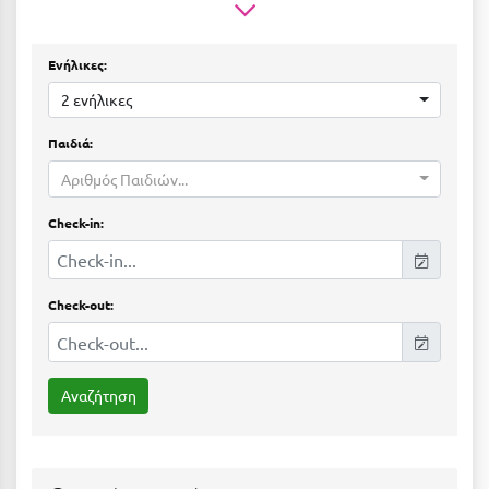
Ε
Ελάτη Αρκαδίας
Ενήλικες:
Ελληνικό Αρκαδίας
2 ενήλικες
Ελούντα Κρήτης
Παιδιά:
Αριθμός Παιδιών...
Ερέτρια
Ερμιόνη
Check-in:
Εύβοια
Ευρυτανία
Check-out:
Ζ
Ζαγοροχώρια
Ζάκυνθος