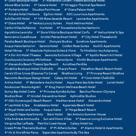
4* Dioni Boutique Hotel
5* Alexandra Golden Thassos Boutique Hotel
Above Blue Suites
4* Cezaria Hotel
5* Miraggio Thermal Spa Resort
4* Portaria Hotel
Douskos Port House
4* Diana Palace Hotel
Μυστράς
4* Amalia Hotel Meteora
Egilion Hotel
ADG Luxurious Apartments
Achilles Hill Hotel
4* 100 Rizes Seaside Resort
Leonardos Apartments
Μυτιλήνη
4* Diana Hotel
4* Neikos Luxury Suites
Mont Helmos Hotel
Garbis Villas Kefalonia
Iris Hotel
4* Iliovasilema Suites Santorini
Agroktima Leonidio
4* Siora Vittoria Boutique Hotel Corfu
4* Aelius Hotel & Spa
Ν
Semiramis Guesthouse
Airotel Patras Smart Hotel
4* City Hotel Thessaloniki
Paralia Beach Boutique Hotel
Dionysis Studios
Sunshine Apartments
Acqua Vatos Santorini
Saronis Hotel
Golden Rose Suites
Kochili Apartments
Νάξος
Hotel Ntinas
5* Absolute Mykonos Suites & More
Το Μπαλκόνι της Αγόριανης
4* A For Art Hotel Thassos
Searocks Exclusive Village
4* Apollo Resort Art Hotel
Οικολογικός Ξενώνας «Philothea»
Manos Syros
Minthi Boutique Apartments
Νάουσα
4* Alexandra Beach Thassos Spa Resort
Acrothea Perdika
Mirabilia Boutique Hotel Chalkidiki
Ithaca's Poem
Marathon Beach Resort Hotel
Ναυπακτία
Gera's Olive Grove (Elaionas Tis Geras)
Skiathos Living
5* Princess Resort Skiathos
Racconto Boutique Design Hotel
Galaxy Art Hotel
4* Core Hotel Chalkidiki
Artina Hotel
4* Belvedere Aeolis Hotel
Aqua Mare Sea Side Hotel
Loriet Hotel
Ναύπλιο
Koukounari Rooms Agistri
4* King Maron Wellness Beach Hotel
Sunny Bay Hotel Crete
4* Princess Kyniska Suites
Bacchus Pension Olympia
Studios River
4* Airotel Alexandros Hotel
Aphrodite Studios
Νέα Μάκρη
4* Akti Ouranoupoli Beach Resort
Mediterranee Hotel
Alexandra Hotel
4* Las Hotel & Spa
Anastassiou Hotel
Kyparissia Beach Hotel
Νέα Στύρα Εύβοιας
4* Royal Hotel and Suites
Acqua Vatos
5* Parga Beach Resort
La Casa Di Napa Apartments
Steni Hotel
San Antonio Summer House
Villa Andreas Ammoudia
Sun and Moon Villas
4* Essence Living Exclusive Hotel
Νέοι Πόροι Πιερίας
Vergina Star Lefkada
Petritis Guest House
Galaxy Hotel Ios
Greek Pride Themelis Studios
4* Pi Athens Suites
4* Alamis Hotel & Apartments
4* Mr & Mrs White Paros
Esperides Apartments By The Sea
Ξ