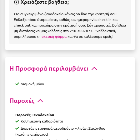
Χρειάζεστε βοήθεια;
Η
Στο συγκεκριμένο ξενοδοχείο κάνεις on line την κράτησή σου.
Ηλεία
Επίλεξε πόσα άτομα είστε, καθώς και ημερομηνία check in και
check out και προχώρα στην κράτησή σου. Εάν χρειαστείς βοήθεια
Ηράκλειο
μη διστάσεις να μας καλέσεις στο 210 3007877. Εναλλακτικά,
συμπλήρωσε τη
σχετική φόρμα
και θα σε καλέσουμε εμείς!
Θ
Θάσος
Η Προσφορά περιλαμβάνει
Θεσσαλονίκη
Ι
Διαμονή μόνο
Ιεράπετρα
Παροχές
Ιθάκη
Παροχές Ξενοδοχείου
Καθημερινή καθαριότητα
Ικαρία
Δωρεάν μεταφορά αεροδρόμιο – λιμάνι Ζακύνθου
Ίος
(κατόπιν αιτήματος)