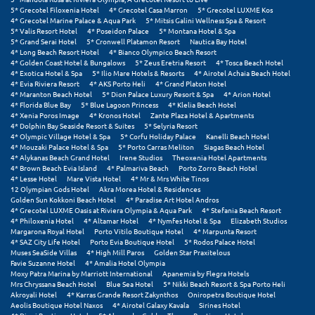
5* Grecotel Filoxenia Hotel
4* Grecotel Casa Marron
5* Grecotel LUXME Kos
Μεθώνη
4* Grecotel Marine Palace & Aqua Park
5* Mitsis Galini Wellness Spa & Resort
5* Valis Resort Hotel
4* Poseidon Palace
5* Montana Hotel & Spa
5* Grand Serai Hotel
5* Cronwell Platamon Resort
Nautica Bay Hotel
Μεσολόγγι
4* Long Beach Resort Hotel
4* Bianco Olympico Beach Resort
4* Golden Coast Hotel & Bungalows
5* Zeus Eretria Resort
4* Tosca Beach Hotel
Μεσσηνία
4* Exotica Hotel & Spa
5* Ilio Mare Hotels & Resorts
4* Airotel Achaia Beach Hotel
4* Evia Riviera Resort
4* AKS Porto Heli
4* Grand Platon Hotel
4* Maranton Beach Hotel
5* Dion Palace Luxury Resort & Spa
4* Arion Hotel
Μετέωρα
4* Florida Blue Bay
5* Blue Lagoon Princess
4* Klelia Beach Hotel
4* Xenia Poros Image
4* Kronos Hotel
Zante Plaza Hotel & Apartments
4* Dolphin Bay Seaside Resort & Suites
5* Selyria Resort
Μέτσοβο
4* Olympic Village Hotel & Spa
5* Corfu Holiday Palace
Kanelli Beach Hotel
4* Mouzaki Palace Hotel & Spa
5* Porto Carras Meliton
Siagas Beach Hotel
Μήλος
4* Alykanas Beach Grand Hotel
Irene Studios
Theoxenia Hotel Apartments
4* Brown Beach Evia Island
4* Palmariva Beach
Porto Zorro Beach Hotel
4* Lesse Hotel
Mare Vista Hotel
4* Mr & Mrs White Tinos
Μονεμβασιά
12 Olympian Gods Hotel
Akra Morea Hotel & Residences
Golden Sun Kokkoni Beach Hotel
4* Paradise Art Hotel Andros
Μουζάκι
4* Grecotel LUXME Oasis at Riviera Olympia & Aqua Park
4* Stefania Beach Resort
4* Philoxenia Hotel
4* Altamar Hotel
4* Nymfes Hotel & Spa
Elizabeth Studios
Margarona Royal Hotel
Porto Vitilo Boutique Hotel
4* Marpunta Resort
Μπαλί Κρήτης
4* SAZ City Life Hotel
Porto Evia Boutique Hotel
5* Rodos Palace Hotel
Muses SeaSide Villas
4* High Mill Paros
Golden Star Praxitelous
Μπάνσκο
Favie Suzanne Hotel
4* Amalia Hotel Olympia
Moxy Patra Marina by Marriott International
Apanemia by Flegra Hotels
Mrs Chryssana Beach Hotel
Blue Sea Hotel
5* Nikki Beach Resort & Spa Porto Heli
Μπούκα Μεσσηνίας
Akroyali Hotel
4* Karras Grande Resort Zakynthos
Oniropetra Boutique Hotel
Aeolis Boutique Hotel Naxos
4* Airotel Galaxy Kavala
Sirines Hotel
Μύκονος