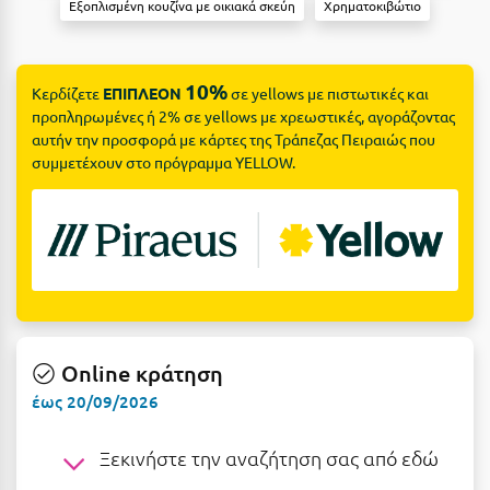
Suites
Εξοπλισμένη κουζίνα με οικιακά σκεύη
Χρηματοκιβώτιο
Βόλος
Βραχάτι Κορινθίας
10%
Κερδίζετε
ΕΠΙΠΛΕΟΝ
σε yellows με πιστωτικές και
Βυτίνα
Δες όλες τις προσφορές
προπληρωμένες ή 2% σε yellows με χρεωστικές, αγοράζοντας
αυτήν την προσφορά με κάρτες της Τράπεζας Πειραιώς που
Γ
Δες όλα τα πακέτα διακοπών
συμμετέχουν στο πρόγραμμα YELLOW.
Γαλαξiδι
Γλυφάδα
Γρεβενά
Γύθειο
Online κράτηση
Δ
έως 20/09/2026
Δελφοί
Ξεκινήστε την αναζήτηση σας από εδώ
Διακοπτό