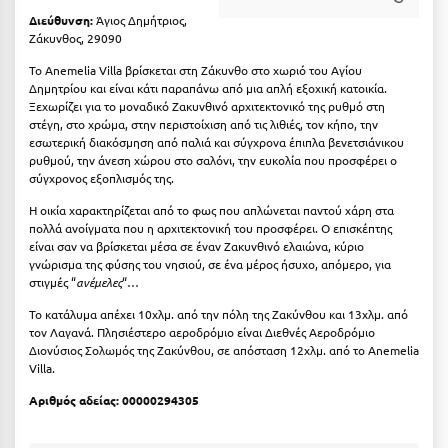
Καρδίτσα
Διεύθυνση:
Άγιος Δημήτριος,
Ζάκυνθος, 29090
Κάρπαθος
Το Anemelia Villa βρίσκεται στη Ζάκυνθο στο χωριό του Αγίου
Καρπενήσι
Δημητρίου και είναι κάτι παραπάνω από μια απλή εξοχική κατοικία.
Ξεχωρίζει για το μοναδικό Ζακυνθινό αρχιτεκτονικό της ρυθμό στη
Κάρυστος
στέγη, στο χρώμα, στην περιστοίχιση από τις λιθιές, τον κήπο, την
εσωτερική διακόσμηση από παλιά και σύγχρονα έπιπλα βενετσιάνικου
Κάσος
ρυθμού, την άνεση χώρου στο σαλόνι, την ευκολία που προσφέρει ο
σύγχρονος εξοπλισμός της.
Κασσάνδρα
Η οικία χαρακτηρίζεται από το φως που απλώνεται παντού χάρη στα
πολλά ανοίγματα που η αρχιτεκτονική του προσφέρει. Ο επισκέπτης
Καστοριά
είναι σαν να βρίσκεται μέσα σε έναν Ζακυνθινό ελαιώνα, κύριο
γνώρισμα της φύσης του νησιού, σε ένα μέρος ήσυχο, απόμερο, για
Κατερίνη
στιγμές “
ανέμελες
“…
Κέα - Τζιά
Το κατάλυμα απέχει 10χλμ. από την πόλη της Ζακύνθου και 13χλμ. από
τον Λαγανά. Πλησιέστερο αεροδρόμιο είναι Διεθνές Αεροδρόμιο
Κερατέα
Διονύσιος Σολωμός της Ζακύνθου, σε απόσταση 12χλμ. από το Anemelia
Villa.
Κέρκυρα
Αριθμός αδείας: 00000294305
Κεφαλονιά