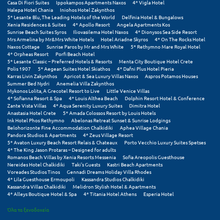
Πάργα
Casa Di Fiori Suites
Ippokampos Apartments Naxos
4* Vigla Hotel
Halepa Hotel Chania
Iniohos Hotel Zakynthos
5* Lesante Blu, The Leading Hotels of the World
Delfinia Hotel & Bungalows
Παρνασσός
Xenia Residences & Suites
4* Apollo Resort
Angela Apartments Kos
Sunrise Beach Suites Syros
Iliovasilema Hotel Naxos
4* Dionysos Sea Side Resort
Πάρος
Mrs Armelina by Mr&Mrs White Hotels
Hotel Ariadne Skyros
4* On The Rocks Hotel
Naxos Cottage
Sunrise Paros by Mr and Mrs White
5* Rethymno Mare Royal Hotel
4* Orpheas Resort
Porfi Beach Hotel
Πάτμος
5* Lesante Classic – Preferred Hotels & Resorts
Menta City Boutique Hotel Crete
Polis 1907
5* Aegean Suites Hotel Skiathos
4* Dafni Plus Hotel Pieria
Πάτρα
Karras Livin Zakynthos
Apricot & Sea Luxury Villas Naxos
Aspros Potamos Houses
Summer Bed Nydri
Anemelia Villa Zakynthos
Mykonos Lolita, A Grecotel Resort to Live
Little Venice Villas
Παύλιανη
4* Sofianna Resort & Spa
4* Louis Althea Beach
Dolphin Resort Hotel & Conference
Zante Vista Villas
4* Aqua Serenity Luxury Suites
Dimitra Hotel
Πειραιάς
Anastasia Hotel Crete
5* Amada Colossos Resort by Louis Hotels
Ink Hotel Phos Rethymno
Abelonas Retreat Sunset & Sunrise Lodgings
Belohorizonte Fine Accommodation Chalkidiki
Aphea Village Chania
Πελοπόννησος
Pandora Studios & Apartments
4* Zeus Village Resort
5* Avaton Luxury Beach Resort Relais & Chateaux
Porto Vecchio Luxury Suites Spetses
Πήλιο
4* The King Jason Protaras – Designed for adults
Romanos Beach Villas by Xenia Resorts Messenia
Sofia Areopolis Guesthouse
Nereides Hotel Chalkidiki
Taki's Guests
Kastri Beach Apartments
Πιερία
Voreades Studios Tinos
Gennadi Dreams Holiday Villa Rhodes
4* Lila Guesthouse Ermoupoli
Kassandra Studios Chalkidiki
Kassandra Villas Chalkidiki
Melidron Stylish Hotel & Apartments
Πλαταμώνας
4* Alleys Boutique Hotel & Spa
4* Titania Hotel Athens
Esperia Hotel
Πλύτρα Λακωνίας
Όλα τα ξενοδοχεία