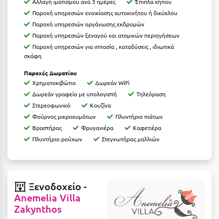
Αλλαγή ιματισμού ανά 3 ημέρες
Έπιπλα κήπου
Ιωάννινα
Παροχή υπηρεσιών ενοικίασης αυτοκινήτου ή δικύκλου
Παροχή υπηρεσιών οργάνωσης εκδρομών
Κ
Παροχή υπηρεσιών ξεναγού και ατομικών περιηγήσεων
Παροχή υπηρεσιών για ιππασία , καταδύσεις , ιδιωτικά
Καβάλα
σκάφη
Καλάβρυτα
Παροχές Δωματίου
Χρηματοκιβώτιο
Δωρεάν WiFi
Καλαμάτα
Δωρεάν γραφείο με υπολογιστή
Τηλεόραση
Στερεοφωνικό
Κουζίνα
Κάλαμος
Φούρνος μικροκυμάτων
Πλυντήριο πιάτων
Καλαμπάκα
Βραστήρας
Φρυγανιέρα
Καφετιέρα
Πλυντήριο ρούχων
Στεγνωτήρας μαλλιών
Κάλυμνος
Καμένα Βούρλα
Καρδάμαινα
Ξενοδοχείο -
Anemelia Villa
Καρδαμύλη
Zakynthos