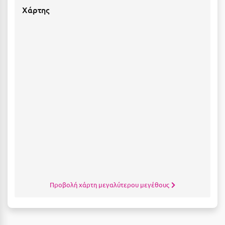
Κοζάνη
Χάρτης
Κοκκώνι Κορινθίας
Κομοτηνή
Κόνιτσα
Κόρινθος
Κορώνη
Κουρούτα Ηλείας
Κουφονήσια
Κρήτη
Κρουαζιέρες
Προβολή χάρτη μεγαλύτερου μεγέθους
Κύθηρα
Κυλλήνη