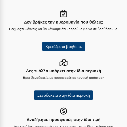
Κύμη Ευβοίας
Κυπαρισσία
Δεν βρήκες την ημερομηνία που θέλεις;
Κύπρος
Πες μας τι ψάχνεις και θα κάνουμε ότι μπορούμε για να σε βοηθήσουμε.
Κως
Χρειάζεσαι βοήθεια;
Λ
Λαγκάδια
Δες τι άλλο υπάρχει στην ίδια περιοχή
Λακόπετρα Αχαΐας
Βρες ξενοδοχεία με προσφορές σε κοντινή απόσταση
Λακωνία
Ξενοδοχεία στην ίδια περιοχή
Λασίθι
Λεπτοκαρυά
Λέσβος
Αναζήτησε προσφορές στην ίδια τιμή
Δες και άλλες προσφορές που κυμαίνονται στην ίδια περίπου τιμή