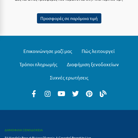
Λευκάδα
Λήμνος
Προσφορές σε παρόμοια τιμή
Λίμνη Πλαστήρα
Λιτόχωρο
Λουτρά Πόζαρ
Επικοινώνησε μαζί μας
Πώς λειτουργεί
Λουτρά Υπάτης
Τρόποι πληρωμής
Διαφήμιση ξενοδοχείων
Λουτράκι
Συχνές ερωτήσεις
Λούτσα
Μ
Μάνη
Μαραθώνας Αττικής
ΔΗΜΟΦΙΛΗ ΞΕΝΟΔΟΧΕΙΑ
Μαρώνεια
5* Mandola Rosa at Riviera Olympia, A Grecotel Resort to Live