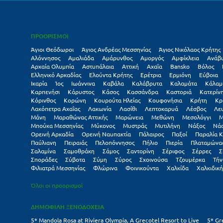
ΠΡΟΟΡΙΣΜΟΙ
Άγιοι Θεόδωροι
Άγιος Ανδρέας Μεσσηνίας
Άγιος Νικόλαος Κρήτης
Αλόννησος
Αμαλιάδα
Αμάρυνθος
Αμοργός
Αμφίκλεια
Ανάβ
Αρχαία Ολυμπία
Αστυπάλαια
Αττική
Αχαΐα
Βansko
Βόλος
Ελληνικό Αρκαδίας
Ελούντα Κρήτης
Ερέτρια
Ερμιόνη
Εύβοια
Ικαρία
Ίος
Ιωάννινα
Καβάλα
Καλάβρυτα
Καλαμάτα
Κάλαμ
Καρπενήσι
Κάρυστος
Κάσος
Κασσάνδρα
Καστοριά
Κατερίν
Κόρινθος
Κορώνη
Κουρούτα Ηλείας
Κουφονήσια
Κρήτη
Κρ
Λακόπετρα Αχαΐας
Λακωνία
Λασίθι
Λεπτοκαρυά
Λέσβος
Λε
Μάνη
Μαραθώνας Αττικής
Μαρώνεια
Μεθώνη
Μεσολόγγι
Μ
Μπούκα Μεσσηνίας
Μύκονος
Μυστράς
Μυτιλήνη
Νάξος
Νά
Ορεινή Αρκαδία
Ορεινή Ναυπακτία
Πάλαιρος
Παξοί
Παραλία Κ
Παύλιανη
Πειραιάς
Πελοπόννησος
Πήλιο
Πιερία
Πλαταμώνα
Σαλαμίνα
Σαμοθράκη
Σάμος
Σαντορίνη
Σέριφος
Σέρρες
Σ
Σποράδες
Σύβοτα
Σύμη
Σύρος
Σχοινούσα
Τζουμέρκα
Τήν
Φιλιατρά Μεσσηνίας
Φλώρινα
Φοινικούντα
Χαλκίδα
Χαλκιδική
Όλοι οι προορισμοί
ΔΗΜΟΦΙΛΗ ΞΕΝΟΔΟΧΕΙΑ
5* Mandola Rosa at Riviera Olympia, A Grecotel Resort to Live
5* Gr