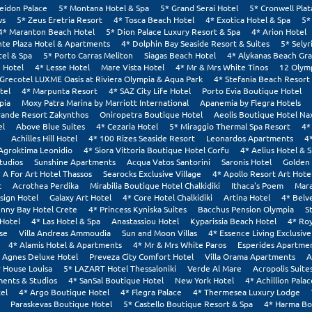
eidon Palace
5* Montana Hotel & Spa
5* Grand Serai Hotel
5* Cronwell Pla
ws
5* Zeus Eretria Resort
4* Tosca Beach Hotel
4* Exotica Hotel & Spa
5*
4* Maranton Beach Hotel
5* Dion Palace Luxury Resort & Spa
4* Arion Hotel
nte Plaza Hotel & Apartments
4* Dolphin Bay Seaside Resort & Suites
5* Selyr
tel & Spa
5* Porto Carras Meliton
Siagas Beach Hotel
4* Alykanas Beach Gr
 Hotel
4* Lesse Hotel
Mare Vista Hotel
4* Mr & Mrs White Tinos
12 Olym
 Grecotel LUXME Oasis at Riviera Olympia & Aqua Park
4* Stefania Beach Resort
tel
4* Marpunta Resort
4* SAZ City Life Hotel
Porto Evia Boutique Hotel
pia
Moxy Patra Marina by Marriott International
Apanemia by Flegra Hotels
rande Resort Zakynthos
Oniropetra Boutique Hotel
Aeolis Boutique Hotel Na
el
Above Blue Suites
4* Cezaria Hotel
5* Miraggio Thermal Spa Resort
4*
Achilles Hill Hotel
4* 100 Rizes Seaside Resort
Leonardos Apartments
4
Agroktima Leonidio
4* Siora Vittoria Boutique Hotel Corfu
4* Aelius Hotel & 
tudios
Sunshine Apartments
Acqua Vatos Santorini
Saronis Hotel
Golden 
 A For Art Hotel Thassos
Searocks Exclusive Village
4* Apollo Resort Art Hote
t
Acrothea Perdika
Mirabilia Boutique Hotel Chalkidiki
Ithaca's Poem
Mara
sign Hotel
Galaxy Art Hotel
4* Core Hotel Chalkidiki
Artina Hotel
4* Belv
nny Bay Hotel Crete
4* Princess Kyniska Suites
Bacchus Pension Olympia
S
Hotel
4* Las Hotel & Spa
Anastassiou Hotel
Kyparissia Beach Hotel
4* Roy
se
Villa Andreas Ammoudia
Sun and Moon Villas
4* Essence Living Exclusive
4* Alamis Hotel & Apartments
4* Mr & Mrs White Paros
Esperides Apartmen
Agnes Deluxe Hotel
Preveza City Comfort Hotel
Villa Orama Apartments
A
House Louisa
5* LAZART Hotel Thessaloniki
Verde Al Mare
Acropolis Suite
ments & Studios
4* SanSal Boutique Hotel
New York Hotel
4* Achillion Palac
el
4* Argo Boutique Hotel
4* Flegra Palace
4* Thermesea Luxury Lodge
Paraskevas Boutique Hotel
5* Castello Boutique Resort & Spa
4* Harma Bo