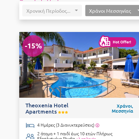
Χρονική Περίοδος...
Χράνοι Μεσσηνίας
-15%
Theoxenia Hotel
Χράνοι,
Apartments
Μεσσηνία
4 Ημέρες (3 Διανυκτερεύσεις)
2 άτομα + 1 παιδί έως 10 ετών
Πλήρως
Εξοπλισμένο Studio
+2 επιλογές