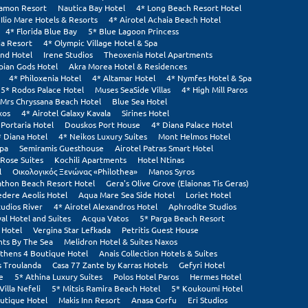
tamon Resort
Nautica Bay Hotel
4* Long Beach Resort Hotel
 Ilio Mare Hotels & Resorts
4* Airotel Achaia Beach Hotel
4* Florida Blue Bay
5* Blue Lagoon Princess
ia Resort
4* Olympic Village Hotel & Spa
and Hotel
Irene Studios
Theoxenia Hotel Apartments
pian Gods Hotel
Akra Morea Hotel & Residences
4* Philoxenia Hotel
4* Altamar Hotel
4* Nymfes Hotel & Spa
5* Rodos Palace Hotel
Muses SeaSide Villas
4* High Mill Paros
Mrs Chryssana Beach Hotel
Blue Sea Hotel
xos
4* Airotel Galaxy Kavala
Sirines Hotel
 Portaria Hotel
Douskos Port House
4* Diana Palace Hotel
* Diana Hotel
4* Neikos Luxury Suites
Mont Helmos Hotel
Spa
Semiramis Guesthouse
Airotel Patras Smart Hotel
Rose Suites
Kochili Apartments
Hotel Ntinas
l
Οικολογικός Ξενώνας «Philothea»
Manos Syros
thon Beach Resort Hotel
Gera's Olive Grove (Elaionas Tis Geras)
edere Aeolis Hotel
Aqua Mare Sea Side Hotel
Loriet Hotel
tudios River
4* Airotel Alexandros Hotel
Aphrodite Studios
al Hotel and Suites
Acqua Vatos
5* Parga Beach Resort
 Hotel
Vergina Star Lefkada
Petritis Guest House
ts By The Sea
Melidron Hotel & Suites Naxos
thens 4 Boutique Hotel
Anais Collection Hotels & Suites
s Troulanda
Casa 77 Zante by Karras Hotels
Gefyri Hotel
e
5* Athina Luxury Suites
Polos Hotel Paros
Hermes Hotel
Villa Nefeli
5* Mitsis Ramira Beach Hotel
5* Koukoumi Hotel
utique Hotel
Makis Inn Resort
Anasa Corfu
Eri Studios