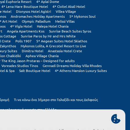
yal Euphoria Resort
4* Aplai Dome
4* Lena Mare Boutique Hotel
4* Civitel Akali Hotel
e Hotel
Dionysos Hotel Agistri
Villea Village
onos
Andromaches Holiday Apartments
5* Mykonos Soul
* Art Hotel
Olympic Palladium
Melissi Villas
axos
4* Vigla Hotel
Halepa Hotel Chania
rt
Angela Apartments Kos
Sunrise Beach Suites Syros
os Cottage
Sunrise Paros by Mr and Mrs White
l Crete
Polis 1907
5* Aegean Suites Hotel Skiathos
 Zakynthos
Mykonos Lolita, A Grecotel Resort to Live
xury Suites
Dimitra Hotel
Anastasia Hotel Crete
on Chalkidiki
Aphea Village Chania
* The King Jason Protaras – Designed for adults
Voreades Studios Tinos
Gennadi Dreams Holiday Villa Rhodes
tel & Spa
Salt Boutique Hotel
4* Athens Mansion Luxury Suites
κδρομή
Τι να κάνω ένα 3ήμερο στο Γαλαξίδι και τους Δελφούς
ρα καλοκαιρινά resorts στην Ελλάδα