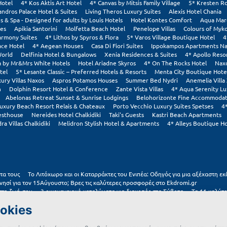
Hotel
4* Kos Aktis Art Hotel
4* Canvas by Mitsis Family Village
5* Kresten Ro
andros Palace Hotel & Suites
Living Theros Luxury Suites
Alexis Hotel Chania
s & Spa - Designed for adults by Louis Hotels
Hotel Kontes Comfort
Aqua Mar
tes
Apikia Santorini
Molfetta Beach Hotel
Penelope Villas
Colours of Myk
armony Suites
4* Lithos by Spyros & Flora
5* Varos Village Boutique Hotel
4
ace Hotel
4* Aegean Houses
Casa Di Fiori Suites
Ippokampos Apartments N
World
Delfinia Hotel & Bungalows
Xenia Residences & Suites
4* Apollo Reso
a by Mr&Mrs White Hotels
Hotel Ariadne Skyros
4* On The Rocks Hotel
Nax
tel
5* Lesante Classic – Preferred Hotels & Resorts
Menta City Boutique Hote
ury Villas Naxos
Aspros Potamos Houses
Summer Bed Nydri
Anemelia Villa
h
Dolphin Resort Hotel & Conference
Zante Vista Villas
4* Aqua Serenity Lu
Abelonas Retreat Sunset & Sunrise Lodgings
Belohorizonte Fine Accommodati
uxury Beach Resort Relais & Chateaux
Porto Vecchio Luxury Suites Spetses
4
esthouse
Nereides Hotel Chalkidiki
Taki's Guests
Kastri Beach Apartments
ra Villas Chalkidiki
Melidron Stylish Hotel & Apartments
4* Alleys Boutique Ho
τα τους
Το Λιτόχωρο και οι Καταρράκτες του Ενιπέα: Οδηγός για μια αξέχαστη ε
νησί για τον 15Αύγουστο; Βρες τις καλύτερες προσφορές στο Ekdromi.gr
 στη ζωή σου
3 οικογενειακά καταλύματα για διακοπές στα Σύβοτα
Τα 11 καλύτε
αγκραμικές παραλίες στην Ελλάδα που αξίζουν μια θέση στο feed σου