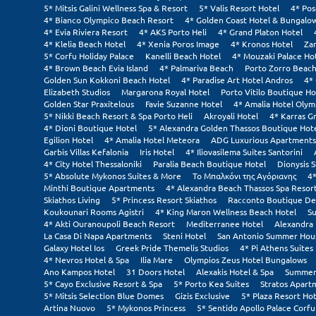
5* Mitsis Galini Wellness Spa & Resort
5* Valis Resort Hotel
4* Pos
4* Bianco Olympico Beach Resort
4* Golden Coast Hotel & Bungalo
4* Evia Riviera Resort
4* AKS Porto Heli
4* Grand Platon Hotel
4* Klelia Beach Hotel
4* Xenia Poros Image
4* Kronos Hotel
Za
5* Corfu Holiday Palace
Kanelli Beach Hotel
4* Mouzaki Palace Ho
4* Brown Beach Evia Island
4* Palmariva Beach
Porto Zorro Beach
Golden Sun Kokkoni Beach Hotel
4* Paradise Art Hotel Andros
4*
Elizabeth Studios
Margarona Royal Hotel
Porto Vitilo Boutique Ho
Golden Star Praxitelous
Favie Suzanne Hotel
4* Amalia Hotel Olym
5* Nikki Beach Resort & Spa Porto Heli
Akroyali Hotel
4* Karras G
4* Dioni Boutique Hotel
5* Alexandra Golden Thassos Boutique Hot
Egilion Hotel
4* Amalia Hotel Meteora
ADG Luxurious Apartments
Garbis Villas Kefalonia
Iris Hotel
4* Iliovasilema Suites Santorini
4* City Hotel Thessaloniki
Paralia Beach Boutique Hotel
Dionysis S
5* Absolute Mykonos Suites & More
Το Μπαλκόνι της Αγόριανης
4*
Minthi Boutique Apartments
4* Alexandra Beach Thassos Spa Resor
Skiathos Living
5* Princess Resort Skiathos
Racconto Boutique De
Koukounari Rooms Agistri
4* King Maron Wellness Beach Hotel
Su
4* Akti Ouranoupoli Beach Resort
Mediterranee Hotel
Alexandra 
La Casa Di Napa Apartments
Steni Hotel
San Antonio Summer Hou
Galaxy Hotel Ios
Greek Pride Themelis Studios
4* Pi Athens Suites
4* Nevros Hotel & Spa
Ilia Mare
Olympios Zeus Hotel Bungalows
Ano Kampos Hotel
31 Doors Hotel
Alexakis Hotel & Spa
Summer 
5* Cayo Exclusive Resort & Spa
5* Porto Kea Suites
Stratos Apart
5* Mitsis Selection Blue Domes
Gizis Exclusive
5* Plaza Resort Hot
Artina Nuovo
5* Mykonos Princess
5* Sentido Apollo Palace Corfu