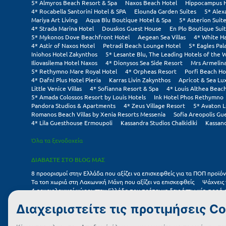
5* Almyros Beach Resort & Spa
Naxos Beach Hotel
Hippocampus 
4* Rocabella Santorini Hotel & SPA
Elounda Garden Suites
5* Alex
Mariya Art Living
Aqua Blu Boutique Hotel & Spa
5* Asterion Suite
4* Strada Marina Hotel
Douskos Guest House
En Plo Boutique Sui
5* Mykonos Dove Beachfront Hotel
Aegean Sea Villas
4* White H
4* Astir of Naxos Hotel
Petradi Beach Lounge Hotel
5* Eagles Pal
Iniohos Hotel Zakynthos
5* Lesante Blu, The Leading Hotels of the 
Iliovasilema Hotel Naxos
4* Dionysos Sea Side Resort
Mrs Armelin
5* Rethymno Mare Royal Hotel
4* Orpheas Resort
Porfi Beach Ho
4* Dafni Plus Hotel Pieria
Karras Livin Zakynthos
Apricot & Sea Lux
Little Venice Villas
4* Sofianna Resort & Spa
4* Louis Althea Beac
5* Amada Colossos Resort by Louis Hotels
Ink Hotel Phos Rethymno
Pandora Studios & Apartments
4* Zeus Village Resort
5* Avaton L
Romanos Beach Villas by Xenia Resorts Messenia
Sofia Areopolis Gu
4* Lila Guesthouse Ermoupoli
Kassandra Studios Chalkidiki
Kassand
Όλα τα ξενοδοχεία
ΔΙΑΒΑΣΤΕ ΣΤΟ BLOG ΜΑΣ
8 προορισμοί στην Ελλάδα που αξίζει να επισκεφθείς για τα ΠΟΠ προϊόν
Τα τοπ χωριά στη Λακωνική Μάνη που αξίζει να επισκεφθείς
Ψάχνεις 
4 αρχαιολογικοί χώροι στην Ελλάδα που πρέπει να δεις έστω μία φορά
7 μικρά ελληνικά νησιά για αξέχαστες καλοκαιρινές διακοπές
5+1 ινστ
Συχνές Ερωτήσεις (FAQs) για Ξενοδοχεία