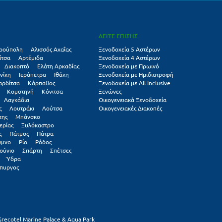
ΔΕΙΤΕ ΕΠΙΣΗΣ
ρούπολη
Αλισσός Αχαΐας
Ξενοδοχεία 5 Αστέρων
ίτσα
Αρτέμιδα
Ξενοδοχεία 4 Αστέρων
Διακοπτό
Ελάτη Αρκαδίας
Ξενοδοχεία με Πρωινό
νίκη
Ιεράπετρα
Ιθάκη
Ξενοδοχεία με Ημιδιατροφή
αρδίτσα
Κάρπαθος
Ξενοδοχεία με All Inclusive
Κομοτηνή
Κόνιτσα
Ξενώνες
Λαγκάδια
Οικογενειακά Ξενοδοχεία
ς
Λουτράκι
Λούτσα
Οικογενειακές Διακοπές
της
Μπάνσκο
ερίας
Ξυλόκαστρο
ς
Πάτμος
Πάτρα
υμνο
Ρίο
Ρόδος
ούνιο
Σπάρτη
Σπέτσες
Ύδρα
πυργος
Grecotel Marine Palace & Aqua Park