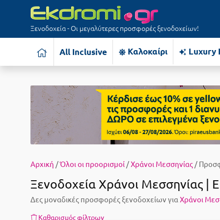
Ξενοδοχεία - Οι μεγαλύτερες προσφορές ξενοδοχείων!
Καλοκαίρι
Luxury 
All Inclusive
Αρχική
/
Όλοι οι προορισμοί
/
Χράνοι Μεσσηνίας
/ Προσ
Ξενοδοχεία Χράνοι Μεσσηνίας | E
Δες μοναδικές προσφορές ξενοδοχείων για
Χράνοι Μεσ
Καθαρισμός φίλτρων