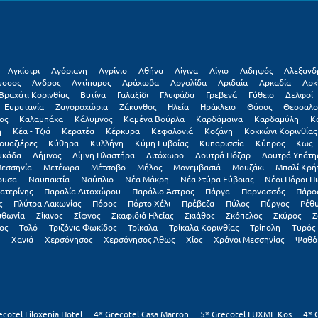
Αγκίστρι
Αγόριανη
Αγρίνιο
Αθήνα
Αίγινα
Αίγιο
Αιδηψός
Αλεξανδ
υσσος
Άνδρος
Αντίπαρος
Αράχωβα
Αργολίδα
Αριδαία
Αρκαδία
Αρκ
Βραχάτι Κορινθίας
Βυτίνα
Γαλαξiδι
Γλυφάδα
Γρεβενά
Γύθειο
Δελφοί
Ευρυτανία
Ζαγοροχώρια
Ζάκυνθος
Ηλεία
Ηράκλειο
Θάσος
Θεσσαλο
ος
Καλαμπάκα
Κάλυμνος
Καμένα Βούρλα
Καρδάμαινα
Καρδαμύλη
Κ
η
Κέα - Τζιά
Κερατέα
Κέρκυρα
Κεφαλονιά
Κοζάνη
Κοκκώνι Κορινθίας
ουαζιέρες
Κύθηρα
Κυλλήνη
Κύμη Ευβοίας
Κυπαρισσία
Κύπρος
Κως
υκάδα
Λήμνος
Λίμνη Πλαστήρα
Λιτόχωρο
Λουτρά Πόζαρ
Λουτρά Υπάτη
εσσηνία
Μετέωρα
Μέτσοβο
Μήλος
Μονεμβασιά
Μουζάκι
Μπαλί Κρή
ουσα
Ναυπακτία
Ναύπλιο
Νέα Μάκρη
Νέα Στύρα Εύβοιας
Νέοι Πόροι Πι
ατερίνης
Παραλία Λιτοχώρου
Παράλιο Άστρος
Πάργα
Παρνασσός
Πάρο
ς
Πλύτρα Λακωνίας
Πόρος
Πόρτο Χέλι
Πρέβεζα
Πύλος
Πύργος
Ρέθ
ιθωνία
Σίκινος
Σίφνος
Σκαφιδιά Ηλείας
Σκιάθος
Σκόπελος
Σκύρος
Σ
ος
Τολό
Τριζόνια Φωκίδος
Τρίκαλα
Τρίκαλα Κορινθίας
Τρίπολη
Τυρός
Χανιά
Χερσόνησος
Χερσόνησος Άθως
Χίος
Χράνοι Μεσσηνίας
Ψαθό
ecotel Filoxenia Hotel
4* Grecotel Casa Marron
5* Grecotel LUXME Kos
4* 