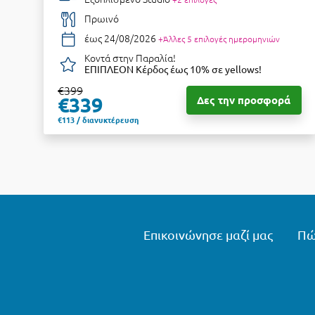
Πρωινό
έως 24/08/2026
+Άλλες 5 επιλογές ημερομηνιών
Κοντά στην Παραλία!
ΕΠΙΠΛΕΟΝ Κέρδος έως 10% σε yellows!
€399
€339
Δες την προσφορά
€113 / διανυκτέρευση
Επικοινώνησε μαζί μας
Πώ