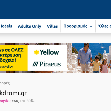
Hotels
Προορισμός
Όλες 
Adults Only
Villas
φορές
kdromi.gr
σηνίας
έως και -50%.