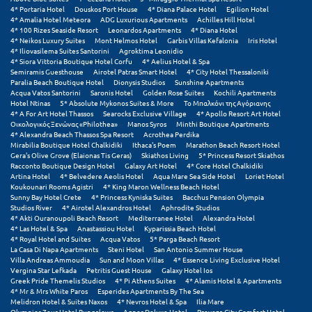
4* Portaria Hotel
Douskos Port House
4* Diana Palace Hotel
Egilion Hotel
Μεθώνη
4* Amalia Hotel Meteora
ADG Luxurious Apartments
Achilles Hill Hotel
4* 100 Rizes Seaside Resort
Leonardos Apartments
4* Diana Hotel
4* Neikos Luxury Suites
Mont Helmos Hotel
Garbis Villas Kefalonia
Iris Hotel
Μεσολόγγι
4* Iliovasilema Suites Santorini
Agroktima Leonidio
4* Siora Vittoria Boutique Hotel Corfu
4* Aelius Hotel & Spa
Μεσσηνία
Semiramis Guesthouse
Airotel Patras Smart Hotel
4* City Hotel Thessaloniki
Paralia Beach Boutique Hotel
Dionysis Studios
Sunshine Apartments
Acqua Vatos Santorini
Saronis Hotel
Golden Rose Suites
Kochili Apartments
Μετέωρα
Hotel Ntinas
5* Absolute Mykonos Suites & More
Το Μπαλκόνι της Αγόριανης
4* A For Art Hotel Thassos
Searocks Exclusive Village
4* Apollo Resort Art Hotel
Οικολογικός Ξενώνας «Philothea»
Manos Syros
Minthi Boutique Apartments
Μέτσοβο
4* Alexandra Beach Thassos Spa Resort
Acrothea Perdika
Mirabilia Boutique Hotel Chalkidiki
Ithaca's Poem
Marathon Beach Resort Hotel
Μήλος
Gera's Olive Grove (Elaionas Tis Geras)
Skiathos Living
5* Princess Resort Skiathos
Racconto Boutique Design Hotel
Galaxy Art Hotel
4* Core Hotel Chalkidiki
Artina Hotel
4* Belvedere Aeolis Hotel
Aqua Mare Sea Side Hotel
Loriet Hotel
Μονεμβασιά
Koukounari Rooms Agistri
4* King Maron Wellness Beach Hotel
Sunny Bay Hotel Crete
4* Princess Kyniska Suites
Bacchus Pension Olympia
Μουζάκι
Studios River
4* Airotel Alexandros Hotel
Aphrodite Studios
4* Akti Ouranoupoli Beach Resort
Mediterranee Hotel
Alexandra Hotel
4* Las Hotel & Spa
Anastassiou Hotel
Kyparissia Beach Hotel
Μπαλί Κρήτης
4* Royal Hotel and Suites
Acqua Vatos
5* Parga Beach Resort
La Casa Di Napa Apartments
Steni Hotel
San Antonio Summer House
Μπάνσκο
Villa Andreas Ammoudia
Sun and Moon Villas
4* Essence Living Exclusive Hotel
Vergina Star Lefkada
Petritis Guest House
Galaxy Hotel Ios
Greek Pride Themelis Studios
4* Pi Athens Suites
4* Alamis Hotel & Apartments
Μπούκα Μεσσηνίας
4* Mr & Mrs White Paros
Esperides Apartments By The Sea
Melidron Hotel & Suites Naxos
4* Nevros Hotel & Spa
Ilia Mare
Μύκονος
Olympios Zeus Hotel Bungalows
Agnes Deluxe Hotel
Preveza City Comfort Hotel