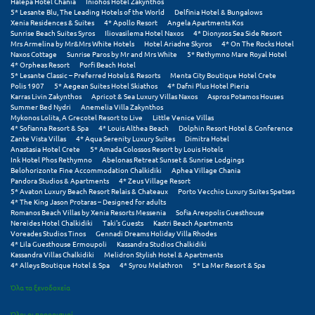
Halepa Hotel Chania
Iniohos Hotel Zakynthos
5* Lesante Blu, The Leading Hotels of the World
Delfinia Hotel & Bungalows
Xenia Residences & Suites
4* Apollo Resort
Angela Apartments Kos
Ξυλόκαστρο
Sunrise Beach Suites Syros
Iliovasilema Hotel Naxos
4* Dionysos Sea Side Resort
Mrs Armelina by Mr&Mrs White Hotels
Hotel Ariadne Skyros
4* On The Rocks Hotel
Naxos Cottage
Sunrise Paros by Mr and Mrs White
5* Rethymno Mare Royal Hotel
Ο
4* Orpheas Resort
Porfi Beach Hotel
5* Lesante Classic – Preferred Hotels & Resorts
Menta City Boutique Hotel Crete
Polis 1907
5* Aegean Suites Hotel Skiathos
4* Dafni Plus Hotel Pieria
Ορεινή Αρκαδία
Karras Livin Zakynthos
Apricot & Sea Luxury Villas Naxos
Aspros Potamos Houses
Summer Bed Nydri
Anemelia Villa Zakynthos
Ορεινή Ναυπακτία
Mykonos Lolita, A Grecotel Resort to Live
Little Venice Villas
4* Sofianna Resort & Spa
4* Louis Althea Beach
Dolphin Resort Hotel & Conference
Zante Vista Villas
4* Aqua Serenity Luxury Suites
Dimitra Hotel
Anastasia Hotel Crete
5* Amada Colossos Resort by Louis Hotels
Π
Ink Hotel Phos Rethymno
Abelonas Retreat Sunset & Sunrise Lodgings
Belohorizonte Fine Accommodation Chalkidiki
Aphea Village Chania
Pandora Studios & Apartments
4* Zeus Village Resort
Πάλαιρος
5* Avaton Luxury Beach Resort Relais & Chateaux
Porto Vecchio Luxury Suites Spetses
4* The King Jason Protaras – Designed for adults
Παξοί
Romanos Beach Villas by Xenia Resorts Messenia
Sofia Areopolis Guesthouse
Nereides Hotel Chalkidiki
Taki's Guests
Kastri Beach Apartments
Voreades Studios Tinos
Gennadi Dreams Holiday Villa Rhodes
Παραλία Κατερίνης
4* Lila Guesthouse Ermoupoli
Kassandra Studios Chalkidiki
Kassandra Villas Chalkidiki
Melidron Stylish Hotel & Apartments
Παραλία Λιτοχώρου
4* Alleys Boutique Hotel & Spa
4* Syrou Melathron
5* La Mer Resort & Spa
Όλα τα ξενοδοχεία
Παράλιο Άστρος
Όλοι οι προορισμοί