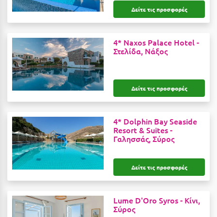
Δείτε τις προσφορές
Αργολίδα
Ξενοδοχεία 3 Αστέρων
Αριδαία
Ξενοδοχεία 4 Αστέρων
4* Naxos Palace Hotel -
Αρκαδία
Στελίδα, Νάξος
Ξενοδοχεία 5 Αστέρων
Αρκίτσα
Βίλες
Αρτέμιδα
Κρουαζιέρες
Δείτε τις προσφορές
Αρχαία Ολυμπία
Ενοικιαζόμενα Δωμάτια
4* Dolphin Bay Seaside
Αστυπάλαια
Διαμερίσματα
Resort & Suites -
Γαλησσάς, Σύρος
Αττική
Studios
Αχαΐα
Boutique Hotels
Δείτε τις προσφορές
Ξενώνες
Β
Camping
Lume D'Oro Syros -
Κίνι,
Βansko
Σύρος