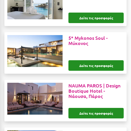
Καρδίτσα
Κάρπαθος
Δείτε τις προσφορές
Καρπενήσι
Κάρυστος
5* Mykonos Soul -
Μύκονος
Κάσος
Κασσάνδρα
Δείτε τις προσφορές
Καστοριά
Κατερίνη
NAUMA PAROS | Design
Κέα - Τζιά
Boutique Hotel -
Νάουσα, Πάρος
Κερατέα
Κέρκυρα
Δείτε τις προσφορές
Κεφαλονιά