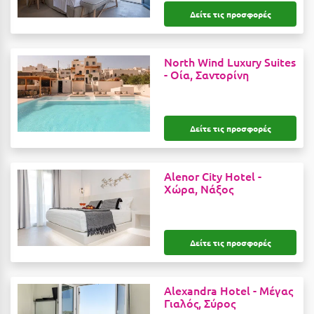
Ιωάννινα
Δείτε τις προσφορές
Κ
North Wind Luxury Suites
-
Οία, Σαντορίνη
Καβάλα
Καλάβρυτα
Δείτε τις προσφορές
Καλαμάτα
Κάλαμος
Alenor City Hotel -
Καλαμπάκα
Χώρα, Νάξος
Κάλυμνος
Καμένα Βούρλα
Δείτε τις προσφορές
Καρδάμαινα
Alexandra Hotel -
Μέγας
Καρδαμύλη
Γιαλός, Σύρος