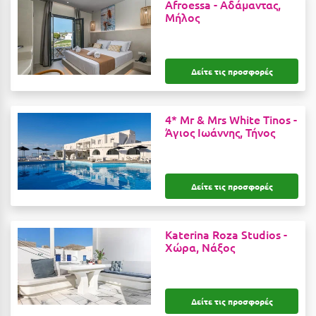
Afroessa -
Αδάμαντας,
Ε
Μήλος
Ελάτη Αρκαδίας
Ελληνικό Αρκαδίας
Δείτε τις προσφορές
Ελούντα Κρήτης
Ερέτρια
4* Mr & Mrs White Tinos -
Άγιος Ιωάννης, Τήνος
Ερμιόνη
Εύβοια
Δείτε τις προσφορές
Ευρυτανία
Ζ
Katerina Roza Studios -
Χώρα, Νάξος
Ζαγοροχώρια
Ζάκυνθος
Δείτε τις προσφορές