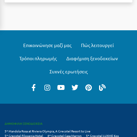
Κύμη Ευβοίας
Κυπαρισσία
Κύπρος
Κως
Επικοινώνησε μαζί μας
Πώς λειτουργεί
Λ
Τρόποι πληρωμής
Διαφήμιση ξενοδοχείων
Λαγκάδια
Συχνές ερωτήσεις
Λακόπετρα Αχαΐας
Λακωνία
Λασίθι
Λεπτοκαρυά
ΔΗΜΟΦΙΛΗ ΞΕΝΟΔΟΧΕΙΑ
Λέσβος
5* Mandola Rosa at Riviera Olympia, A Grecotel Resort to Live
5* Grecotel Filoxenia Hotel
4* Grecotel Casa Marron
5* Grecotel LUXME Kos