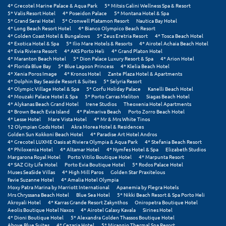
Λευκάδα
4* Grecotel Marine Palace & Aqua Park
5* Mitsis Galini Wellness Spa & Resort
5* Valis Resort Hotel
4* Poseidon Palace
5* Montana Hotel & Spa
Λήμνος
5* Grand Serai Hotel
5* Cronwell Platamon Resort
Nautica Bay Hotel
4* Long Beach Resort Hotel
4* Bianco Olympico Beach Resort
4* Golden Coast Hotel & Bungalows
5* Zeus Eretria Resort
4* Tosca Beach Hotel
Λίμνη Πλαστήρα
4* Exotica Hotel & Spa
5* Ilio Mare Hotels & Resorts
4* Airotel Achaia Beach Hotel
4* Evia Riviera Resort
4* AKS Porto Heli
4* Grand Platon Hotel
4* Maranton Beach Hotel
5* Dion Palace Luxury Resort & Spa
4* Arion Hotel
Λιτόχωρο
4* Florida Blue Bay
5* Blue Lagoon Princess
4* Klelia Beach Hotel
4* Xenia Poros Image
4* Kronos Hotel
Zante Plaza Hotel & Apartments
Λουτρά Πόζαρ
4* Dolphin Bay Seaside Resort & Suites
5* Selyria Resort
4* Olympic Village Hotel & Spa
5* Corfu Holiday Palace
Kanelli Beach Hotel
4* Mouzaki Palace Hotel & Spa
5* Porto Carras Meliton
Siagas Beach Hotel
Λουτρά Υπάτης
4* Alykanas Beach Grand Hotel
Irene Studios
Theoxenia Hotel Apartments
4* Brown Beach Evia Island
4* Palmariva Beach
Porto Zorro Beach Hotel
Λουτράκι
4* Lesse Hotel
Mare Vista Hotel
4* Mr & Mrs White Tinos
12 Olympian Gods Hotel
Akra Morea Hotel & Residences
Golden Sun Kokkoni Beach Hotel
4* Paradise Art Hotel Andros
Λούτσα
4* Grecotel LUXME Oasis at Riviera Olympia & Aqua Park
4* Stefania Beach Resort
4* Philoxenia Hotel
4* Altamar Hotel
4* Nymfes Hotel & Spa
Elizabeth Studios
Margarona Royal Hotel
Porto Vitilo Boutique Hotel
4* Marpunta Resort
Μ
4* SAZ City Life Hotel
Porto Evia Boutique Hotel
5* Rodos Palace Hotel
Muses SeaSide Villas
4* High Mill Paros
Golden Star Praxitelous
Favie Suzanne Hotel
4* Amalia Hotel Olympia
Μάνη
Moxy Patra Marina by Marriott International
Apanemia by Flegra Hotels
Mrs Chryssana Beach Hotel
Blue Sea Hotel
5* Nikki Beach Resort & Spa Porto Heli
Μαραθώνας Αττικής
Akroyali Hotel
4* Karras Grande Resort Zakynthos
Oniropetra Boutique Hotel
Aeolis Boutique Hotel Naxos
4* Airotel Galaxy Kavala
Sirines Hotel
4* Dioni Boutique Hotel
5* Alexandra Golden Thassos Boutique Hotel
Μαρώνεια
Above Blue Suites
4* Cezaria Hotel
5* Miraggio Thermal Spa Resort