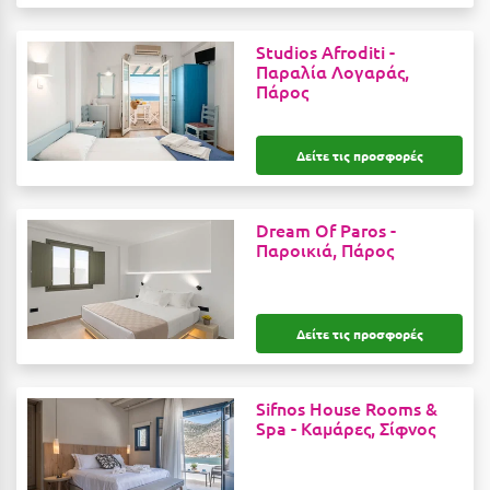
Η
Studios Afroditi -
Ηλεία
Παραλία Λογαράς,
Πάρος
Ηράκλειο
Θ
Δείτε τις προσφορές
Θάσος
Dream Of Paros -
Θεσσαλονίκη
Παροικιά, Πάρος
Ι
Δείτε τις προσφορές
Ιεράπετρα
Ιθάκη
Sifnos House Rooms &
Spa -
Καμάρες, Σίφνος
Ικαρία
Ίος