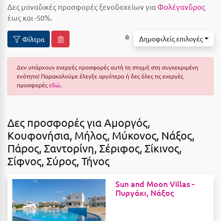
Δες μοναδικές προσφορές ξενοδοχείων για
Φολέγανδρος
Αιδηψός
ΤΎΠΟΣ ΔΙΑΤΡΟΦΉΣ
έως και -50%.
Διαμονή Μόνο
Αλεξανδρούπολη
Δημοφιλείς επιλογές
Φίλτρα
Πρωινό
Αλισσός Αχαΐας
Ημιδιατροφή
Αλόννησος
Δεν υπάρχουν ενεργές προσφορές αυτή τη στιγμή στη συγκεκριμένη
ενότητα! Παρακαλούμε έλεγξε αργότερα ή δες όλες τις ενεργές
Ημιδιατροφή + Ποτά
Αμαλιάδα
προσφορές
εδώ
.
Πλήρης Διατροφή
Αμάρυνθος
All Inclusive
Δες προσφορές για Αμοργός,
Αμοργός
Κουφονήσια, Μήλος, Μύκονος, Νάξος,
Ένα Γεύμα
Αμφίκλεια
Πάρος, Σαντορίνη, Σέριφος, Σίκινος,
Δύο Γεύματα + Ποτά
Ανάβυσσος
Σίφνος, Σύρος, Τήνος
Άνδρος
ΤΎΠΟΣ ΚΑΤΑΛΎΜΑΤΟΣ
Sun and Moon Villas -
Πυργάκι, Νάξος
Αντίπαρος
Ξενοδοχεία 1 Αστέρι
Αράχωβα
Ξενοδοχεία 2 Αστέρων