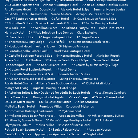
Villa Orama Apartments
Athens 4 Boutique Hotel
Anais Collection Hotels & Suites
Ano Kampos Hotel
31 Doors Hotel
Alexakis Hotel & Spa
Summer House Louisa
Μυστράς
5* LAZART Hotel Thessaloniki
Verde Al Mare
Acropolis Suites Troulanda
Casa 77 Zante by Karras Hotels
Gefyri Hotel
5* Cayo Exclusive Resort & Spa
Μυτιλήνη
5* Porto Kea Suites
Stratos Apartments & Studios
4* SanSal Boutique Hotel
New York Hotel
4* Achillion Palace
5* Athina Luxury Suites
Polos Hotel Paros
Hermes Hotel
5* Mitsis Selection Blue Domes
Gizis Exclusive
Ν
5* Plaza Resort Hotel
4* Argo Boutique Hotel
4* Flegra Palace
4* Thermesea Luxury Lodge
Villa Nefeli
5* Mitsis Ramira Beach Hotel
5* Koukoumi Hotel
Artina Nuovo
5* Mykonos Princess
Νάξος
5* Sentido Apollo Palace Corfu
Paraskevas Boutique Hotel
5* Castello Boutique Resort & Spa
4* Harma Boutique Hotel
Makis Inn Resort
Anasa Corfu
Eri Studios
5* Almyros Beach Resort & Spa
Naxos Beach Hotel
Νάουσα
Hippocampus Hotel
4* Kos Aktis Art Hotel
4* Canvas by Mitsis Family Village
5* Kresten Royal Euphoria Resort
4* Aplai Dome
Ναυπακτία
4* Rocabella Santorini Hotel & SPA
Elounda Garden Suites
5* Alexandros Palace Hotel & Suites
Living Theros Luxury Suites
Alexis Hotel Chania
4* Lena Mare Boutique Hotel
4* Civitel Akali Hotel
Ναύπλιο
Mariya Art Living
Aqua Blu Boutique Hotel & Spa
5* Asterion Suites & Spa - Designed for adults by Louis Hotels
Hotel Kontes Comfort
Aqua Mare Hotel
Dionysos Hotel Agistri
Villea Village
4* Strada Marina Hotel
Νέα Μάκρη
Douskos Guest House
En Plo Boutique Suites
Apikia Santorini
Molfetta Beach Hotel
Penelope Villas
Colours of Mykonos
Νέα Στύρα Εύβοιας
Andromaches Holiday Apartments
5* Mykonos Soul
5* Mykonos Dove Beachfront Hotel
Aegean Sea Villas
4* White Harmony Suites
4* Lithos by Spyros & Flora
5* Varos Village Boutique Hotel
4* Art Hotel
Νέοι Πόροι Πιερίας
Olympic Palladium
Melissi Villas
4* Astir of Naxos Hotel
Petradi Beach Lounge Hotel
5* Eagles Palace Hotel
4* Aegean Houses
Casa Di Fiori Suites
Ippokampos Apartments Naxos
4* Vigla Hotel
Ξ