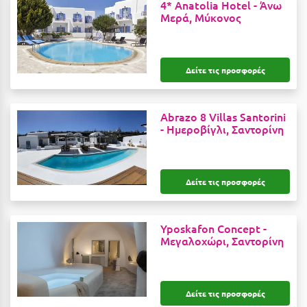
4* Αnatolia Hotel -
Άνω
Κοζάνη
Μερά, Μύκονος
Κοκκώνι Κορινθίας
Κομοτηνή
Δείτε τις προσφορές
Κόνιτσα
Κόρινθος
Abrazo 8 Villas Santorini
-
Ημεροβίγλι, Σαντορίνη
Κορώνη
Κουρούτα Ηλείας
Δείτε τις προσφορές
Κουφονήσια
Κρήτη
Yposkafon Concept -
Μεγαλοχώρι, Σαντορίνη
Κρουαζιέρες
Κύθηρα
Κυλλήνη
Δείτε τις προσφορές