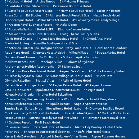
Πάργα
5* Koukoumi Hotel
Artina Nuovo
5* Mykonos Princess
5* Sentido Apollo Palace Corfu
Paraskevas Boutique Hotel
5* Castello Boutique Resort & Spa
4* Harma Boutique Hotel
Makis Inn Resort
Παρνασσός
Anasa Corfu
Eri Studios
5* Almyros Beach Resort & Spa
Naxos Beach Hotel
Hippocampus Hotel
4* Kos Aktis Art Hotel
4* Canvas by Mitsis Family Village
Πάρος
5* Kresten Royal Euphoria Resort
4* Aplai Dome
4* Rocabella Santorini Hotel & SPA
Elounda Garden Suites
5* Alexandros Palace Hotel & Suites
Living Theros Luxury Suites
Πάτμος
Alexis Hotel Chania
4* Lena Mare Boutique Hotel
4* Civitel Akali Hotel
Mariya Art Living
Aqua Blu Boutique Hotel & Spa
Πάτρα
5* Asterion Suites & Spa - Designed for adults by Louis Hotels
Hotel Kontes Comfort
Aqua Mare Hotel
Dionysos Hotel Agistri
Villea Village
4* Strada Marina Hotel
Douskos Guest House
En Plo Boutique Suites
Apikia Santorini
Παύλιανη
Molfetta Beach Hotel
Penelope Villas
Colours of Mykonos
Andromaches Holiday Apartments
5* Mykonos Soul
Πειραιάς
5* Mykonos Dove Beachfront Hotel
Aegean Sea Villas
4* White Harmony Suites
4* Lithos by Spyros & Flora
5* Varos Village Boutique Hotel
4* Art Hotel
Olympic Palladium
Melissi Villas
4* Astir of Naxos Hotel
Πελοπόννησος
Petradi Beach Lounge Hotel
5* Eagles Palace Hotel
4* Aegean Houses
Casa Di Fiori Suites
Ippokampos Apartments Naxos
4* Vigla Hotel
Halepa Hotel Chania
Iniohos Hotel Zakynthos
Πήλιο
5* Lesante Blu, The Leading Hotels of the World
Delfinia Hotel & Bungalows
Xenia Residences & Suites
4* Apollo Resort
Angela Apartments Kos
Πιερία
Sunrise Beach Suites Syros
Iliovasilema Hotel Naxos
4* Dionysos Sea Side Resort
Mrs Armelina by Mr&Mrs White Hotels
Hotel Ariadne Skyros
4* On The Rocks Hotel
Naxos Cottage
Sunrise Paros by Mr and Mrs White
5* Rethymno Mare Royal Hotel
Πλαταμώνας
4* Orpheas Resort
Porfi Beach Hotel
5* Lesante Classic – Preferred Hotels & Resorts
Menta City Boutique Hotel Crete
Πλύτρα Λακωνίας
Polis 1907
5* Aegean Suites Hotel Skiathos
4* Dafni Plus Hotel Pieria
Karras Livin Zakynthos
Apricot & Sea Luxury Villas Naxos
Aspros Potamos Houses