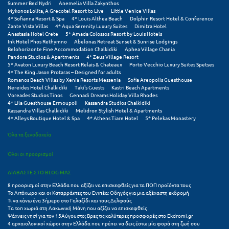
Summer Bed Nydri
Anemelia Villa Zakynthos
Πόρος
Mykonos Lolita, A Grecotel Resort to Live
Little Venice Villas
4* Sofianna Resort & Spa
4* Louis Althea Beach
Dolphin Resort Hotel & Conference
Πόρτο Χέλι
Zante Vista Villas
4* Aqua Serenity Luxury Suites
Dimitra Hotel
Anastasia Hotel Crete
5* Amada Colossos Resort by Louis Hotels
Ink Hotel Phos Rethymno
Abelonas Retreat Sunset & Sunrise Lodgings
Πρέβεζα
Belohorizonte Fine Accommodation Chalkidiki
Aphea Village Chania
Pandora Studios & Apartments
4* Zeus Village Resort
Πύλος
5* Avaton Luxury Beach Resort Relais & Chateaux
Porto Vecchio Luxury Suites Spetses
4* The King Jason Protaras – Designed for adults
Romanos Beach Villas by Xenia Resorts Messenia
Sofia Areopolis Guesthouse
Πύργος
Nereides Hotel Chalkidiki
Taki's Guests
Kastri Beach Apartments
Voreades Studios Tinos
Gennadi Dreams Holiday Villa Rhodes
4* Lila Guesthouse Ermoupoli
Kassandra Studios Chalkidiki
Ρ
Kassandra Villas Chalkidiki
Melidron Stylish Hotel & Apartments
4* Alleys Boutique Hotel & Spa
4* Athens Tiare Hotel
5* Pelekas Monastery
Ρέθυμνο
Όλα τα ξενοδοχεία
Ρίο
Όλοι οι προορισμοί
Ρόδος
ΔΙΑΒΑΣΤΕ ΣΤΟ BLOG ΜΑΣ
8 προορισμοί στην Ελλάδα που αξίζει να επισκεφθείς για τα ΠΟΠ προϊόντα τους
Σ
Το Λιτόχωρο και οι Καταρράκτες του Ενιπέα: Οδηγός για μια αξέχαστη εκδρομή
Τι να κάνω ένα 3ήμερο στο Γαλαξίδι και τους Δελφούς
Τα τοπ χωριά στη Λακωνική Μάνη που αξίζει να επισκεφθείς
Σαλαμίνα
Ψάχνεις νησί για τον 15Αύγουστο; Βρες τις καλύτερες προσφορές στο Ekdromi.gr
4 αρχαιολογικοί χώροι στην Ελλάδα που πρέπει να δεις έστω μία φορά στη ζωή σου