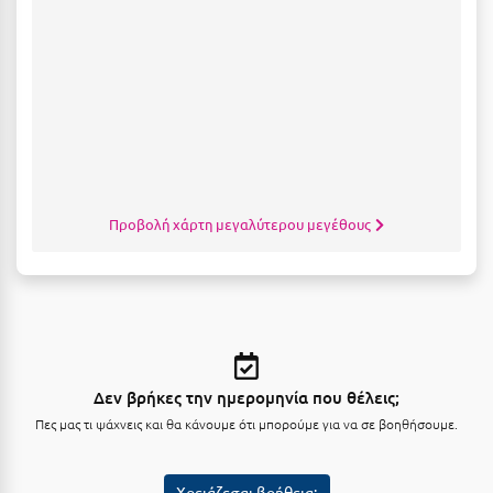
Κύμη Ευβοίας
Κυπαρισσία
Κύπρος
Κως
Λ
Προβολή χάρτη μεγαλύτερου μεγέθους
Λαγκάδια
Λακόπετρα Αχαΐας
Λακωνία
Λασίθι
Δεν βρήκες την ημερομηνία που θέλεις;
Λεπτοκαρυά
Πες μας τι ψάχνεις και θα κάνουμε ότι μπορούμε για να σε βοηθήσουμε.
Λέσβος
Χρειάζεσαι βοήθεια;