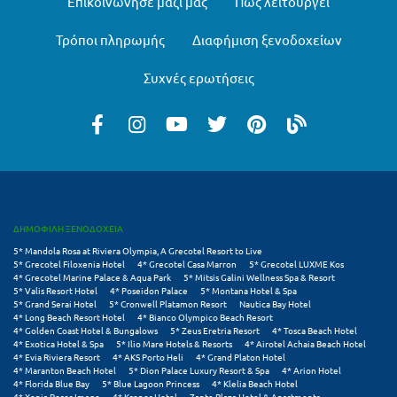
Επικοινώνησε μαζί μας
Πώς λειτουργεί
Μεθώνη
Τρόποι πληρωμής
Διαφήμιση ξενοδοχείων
Μεσολόγγι
Συχνές ερωτήσεις
Μεσσηνία
Μετέωρα
Μέτσοβο
Μήλος
Μονεμβασιά
ΔΗΜΟΦΙΛΗ ΞΕΝΟΔΟΧΕΙΑ
5* Mandola Rosa at Riviera Olympia, A Grecotel Resort to Live
Μουζάκι
5* Grecotel Filoxenia Hotel
4* Grecotel Casa Marron
5* Grecotel LUXME Kos
4* Grecotel Marine Palace & Aqua Park
5* Mitsis Galini Wellness Spa & Resort
5* Valis Resort Hotel
4* Poseidon Palace
5* Montana Hotel & Spa
Μπαλί Κρήτης
5* Grand Serai Hotel
5* Cronwell Platamon Resort
Nautica Bay Hotel
4* Long Beach Resort Hotel
4* Bianco Olympico Beach Resort
Μπάνσκο
4* Golden Coast Hotel & Bungalows
5* Zeus Eretria Resort
4* Tosca Beach Hotel
4* Exotica Hotel & Spa
5* Ilio Mare Hotels & Resorts
4* Airotel Achaia Beach Hotel
4* Evia Riviera Resort
4* AKS Porto Heli
4* Grand Platon Hotel
Μπούκα Μεσσηνίας
4* Maranton Beach Hotel
5* Dion Palace Luxury Resort & Spa
4* Arion Hotel
4* Florida Blue Bay
5* Blue Lagoon Princess
4* Klelia Beach Hotel
Μύκονος
4* Xenia Poros Image
4* Kronos Hotel
Zante Plaza Hotel & Apartments