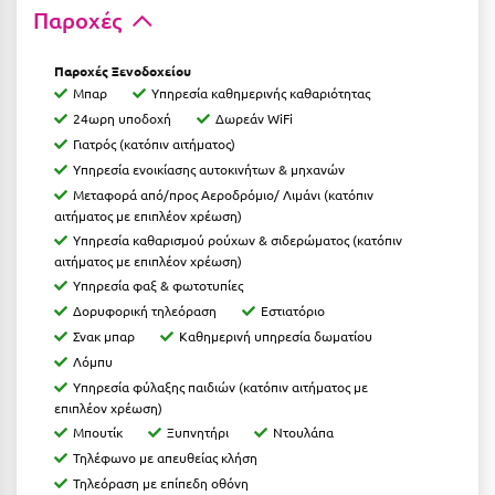
Παροχές
Ιωάννινα
Κ
Παροχές Ξενοδοχείου
Μπαρ
Υπηρεσία καθημερινής καθαριότητας
24ωρη υποδοχή
Δωρεάν WiFi
Καβάλα
Γιατρός (κατόπιν αιτήματος)
Καλάβρυτα
Υπηρεσία ενοικίασης αυτοκινήτων & μηχανών
Μεταφορά από/προς Αεροδρόμιο/ Λιμάνι (κατόπιν
Καλαμάτα
αιτήματος με επιπλέον χρέωση)
Υπηρεσία καθαρισμού ρούχων & σιδερώματος (κατόπιν
Κάλαμος
αιτήματος με επιπλέον χρέωση)
Υπηρεσία φαξ & φωτοτυπίες
Καλαμπάκα
Δορυφορική τηλεόραση
Εστιατόριο
Κάλυμνος
Σνακ μπαρ
Καθημερινή υπηρεσία δωματίου
Λόμπυ
Καμένα Βούρλα
Υπηρεσία φύλαξης παιδιών (κατόπιν αιτήματος με
επιπλέον χρέωση)
Καρδάμαινα
Μπουτίκ
Ξυπνητήρι
Ντουλάπα
Καρδαμύλη
Τηλέφωνο με απευθείας κλήση
Τηλεόραση με επίπεδη οθόνη