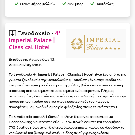
Καρδίτσα
Στεγνωτήρας μαλλιών
Μίνι μπαρ
Παντόφλες
Κάρπαθος
Καρπενήσι
Ξενοδοχείο -
4*
Κάρυστος
Imperial Palace |
Classical Hotel
Κάσος
Κασσάνδρα
Διεύθυνση:
Αντιγονιδών 13,
Θεσσαλονίκη, 54630
Καστοριά
Το ξενοδοχείο
4* Imperial Palace | Classical Hotel
είναι ένα από τα πιο
γνωστά ξενοδοχεία της Θεσσαλονίκης. Τοποθετημένο στην καρδιά του
Κατερίνη
ιστορικού και εμπορικού κέντρου της πόλης, βρίσκεται σε πολύ κοντινή
απόσταση από τα σημαντικότερα σημεία ενδιαφέροντος. Πλήρως
Κέα - Τζιά
ανακαινισμένο, διατηρώντας ωστόσο την νεοκλασική του όψη τόσο στην
πρόσοψη του κτιρίου όσο και στους εσωτερικούς του χώρους,
Κερατέα
προσφέρει μια μοναδική εμπειρία φιλοξενίας στους επισκέπτες του.
Κέρκυρα
Το ξενοδοχείο αποτελεί ιδανική επιλογή διαμονής στο κέντρο της
Θεσσαλονίκης διαθέτοντας δύο (2) πολυτελείς σουίτες και εβδομήντα
Κεφαλονιά
(70) Boutique δωμάτια, ιδιαίτερα διακοσμημένα, καθώς συνδυάζουν το
νεοκλασικό και βικτοριανό στυλ με όλες τις σύγχρονες ανέσεις.