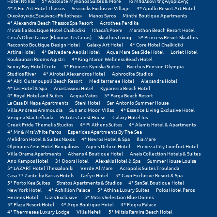
Hotel Ntinas
5* Absolute Mykonos Suites & More
Το Μπαλκόνι της Αγόριανης
4* A For Art Hotel Thassos
Searocks Exclusive Village
4* Apollo Resort Art Hotel
Οικολογικός Ξενώνας «Philothea»
Manos Syros
Minthi Boutique Apartments
Ξυλόκαστρο
4* Alexandra Beach Thassos Spa Resort
Acrothea Perdika
Mirabilia Boutique Hotel Chalkidiki
Ithaca's Poem
Marathon Beach Resort Hotel
Gera's Olive Grove (Elaionas Tis Geras)
Skiathos Living
5* Princess Resort Skiathos
Ο
Racconto Boutique Design Hotel
Galaxy Art Hotel
4* Core Hotel Chalkidiki
Artina Hotel
4* Belvedere Aeolis Hotel
Aqua Mare Sea Side Hotel
Loriet Hotel
Koukounari Rooms Agistri
4* King Maron Wellness Beach Hotel
Ορεινή Αρκαδία
Sunny Bay Hotel Crete
4* Princess Kyniska Suites
Bacchus Pension Olympia
Studios River
4* Airotel Alexandros Hotel
Aphrodite Studios
Ορεινή Ναυπακτία
4* Akti Ouranoupoli Beach Resort
Mediterranee Hotel
Alexandra Hotel
4* Las Hotel & Spa
Anastassiou Hotel
Kyparissia Beach Hotel
4* Royal Hotel and Suites
Acqua Vatos
5* Parga Beach Resort
La Casa Di Napa Apartments
Steni Hotel
San Antonio Summer House
Π
Villa Andreas Ammoudia
Sun and Moon Villas
4* Essence Living Exclusive Hotel
Vergina Star Lefkada
Petritis Guest House
Galaxy Hotel Ios
Greek Pride Themelis Studios
4* Pi Athens Suites
4* Alamis Hotel & Apartments
Πάλαιρος
4* Mr & Mrs White Paros
Esperides Apartments By The Sea
Melidron Hotel & Suites Naxos
4* Nevros Hotel & Spa
Ilia Mare
Παξοί
Olympios Zeus Hotel Bungalows
Agnes Deluxe Hotel
Preveza City Comfort Hotel
Villa Orama Apartments
Athens 4 Boutique Hotel
Anais Collection Hotels & Suites
Ano Kampos Hotel
31 Doors Hotel
Alexakis Hotel & Spa
Summer House Louisa
Παραλία Κατερίνης
5* LAZART Hotel Thessaloniki
Verde Al Mare
Acropolis Suites Troulanda
Casa 77 Zante by Karras Hotels
Gefyri Hotel
5* Cayo Exclusive Resort & Spa
Παραλία Λιτοχώρου
5* Porto Kea Suites
Stratos Apartments & Studios
4* SanSal Boutique Hotel
New York Hotel
4* Achillion Palace
5* Athina Luxury Suites
Polos Hotel Paros
Hermes Hotel
Gizis Exclusive
5* Mitsis Selection Blue Domes
Παράλιο Άστρος
5* Plaza Resort Hotel
4* Argo Boutique Hotel
4* Flegra Palace
4* Thermesea Luxury Lodge
Villa Nefeli
5* Mitsis Ramira Beach Hotel