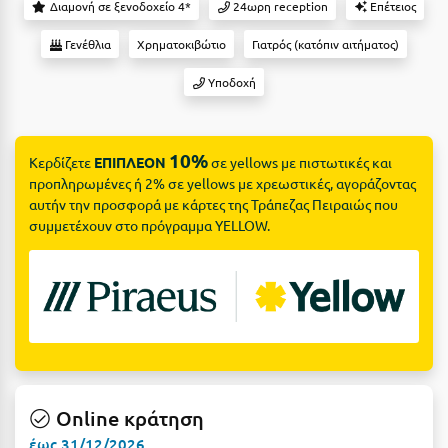
Suites
Διαμονή σε ξενοδοχείο 4*
24ωρη reception
Επέτειος
Βόλος
Γενέθλια
Χρηματοκιβώτιο
Γιατρός (κατόπιν αιτήματος)
Βραχάτι Κορινθίας
Υποδοχή
Βυτίνα
Δες όλες τις προσφορές
Γ
Δες όλα τα πακέτα διακοπών
10%
Κερδίζετε
ΕΠΙΠΛΕΟΝ
σε yellows με πιστωτικές και
Γαλαξiδι
προπληρωμένες ή 2% σε yellows με χρεωστικές, αγοράζοντας
αυτήν την προσφορά με κάρτες της Τράπεζας Πειραιώς που
Γλυφάδα
συμμετέχουν στο πρόγραμμα YELLOW.
Γρεβενά
Γύθειο
Δ
Δελφοί
Online κράτηση
Διακοπτό
έως 31/12/2026