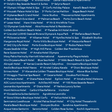
4* Dolphin Bay Seaside Resort & Suites
5* Selyria Resort
4* Olympic Village Hotel & Spa
5* Corfu Holiday Palace
Kanelli Beach Hotel
Μυστράς
4* Mouzaki Palace Hotel & Spa
5* Porto Carras Meliton
Siagas Beach Hotel
4* Alykanas Beach Grand Hotel
Irene Studios
Theoxenia Hotel Apartments
Μυτιλήνη
4* Brown Beach Evia Island
4* Palmariva Beach
Porto Zorro Beach Hotel
4* Lesse Hotel
Mare Vista Hotel
4* Mr & Mrs White Tinos
12 Olympian Gods Hotel
Akra Morea Hotel & Residences
Ν
Golden Sun Kokkoni Beach Hotel
4* Paradise Art Hotel Andros
4* Grecotel LUXME Oasis at Riviera Olympia & Aqua Park
4* Stefania Beach Resort
4* Philoxenia Hotel
4* Altamar Hotel
4* Nymfes Hotel & Spa
Elizabeth Studios
Νάξος
Margarona Royal Hotel
Porto Vitilo Boutique Hotel
4* Marpunta Resort
4* SAZ City Life Hotel
Porto Evia Boutique Hotel
5* Rodos Palace Hotel
Muses SeaSide Villas
4* High Mill Paros
Golden Star Praxitelous
Νάουσα
Favie Suzanne Hotel
4* Amalia Hotel Olympia
Moxy Patra Marina by Marriott International
Apanemia by Flegra Hotels
Mrs Chryssana Beach Hotel
Blue Sea Hotel
5* Nikki Beach Resort & Spa Porto Heli
Ναυπακτία
Akroyali Hotel
4* Karras Grande Resort Zakynthos
Oniropetra Boutique Hotel
Aeolis Boutique Hotel Naxos
4* Airotel Galaxy Kavala
4* Dioni Boutique Hotel
Ναύπλιο
Sirines Hotel
5* Alexandra Golden Thassos Boutique Hotel
Above Blue Suites
5* Miraggio Thermal Spa Resort
4* Cezaria Hotel
Douskos Port House
4* Portaria Hotel
4* Diana Palace Hotel
Egilion Hotel
4* Amalia Hotel Meteora
Νέα Μάκρη
ADG Luxurious Apartments
Achilles Hill Hotel
4* 100 Rizes Seaside Resort
Leonardos Apartments
4* Diana Hotel
4* Neikos Luxury Suites
Νέα Στύρα Εύβοιας
Mont Helmos Hotel
Garbis Villas Kefalonia
Iris Hotel
4* Iliovasilema Suites Santorini
Agroktima Leonidio
4* Siora Vittoria Boutique Hotel Corfu
4* Aelius Hotel & Spa
Νέοι Πόροι Πιερίας
Semiramis Guesthouse
Airotel Patras Smart Hotel
4* City Hotel Thessaloniki
Paralia Beach Boutique Hotel
Dionysis Studios
Sunshine Apartments
Acqua Vatos Santorini
Saronis Hotel
Golden Rose Suites
Kochili Apartments
Ξ