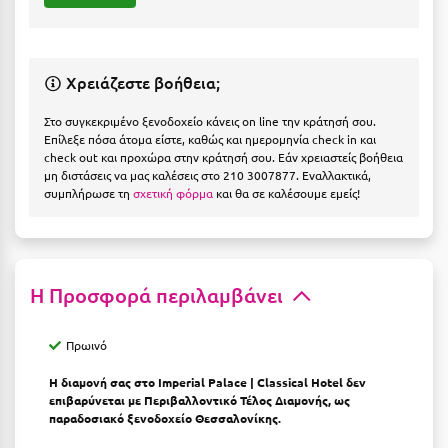
Η
Ηλεία
Χρειάζεστε βοήθεια;
Ηράκλειο
Στο συγκεκριμένο ξενοδοχείο κάνεις on line την κράτησή σου.
Θ
Επίλεξε πόσα άτομα είστε, καθώς και ημερομηνία check in και
check out και προχώρα στην κράτησή σου. Εάν χρειαστείς βοήθεια
μη διστάσεις να μας καλέσεις στο 210 3007877. Εναλλακτικά,
Θάσος
συμπλήρωσε τη
σχετική φόρμα
και θα σε καλέσουμε εμείς!
Θεσσαλονίκη
Ι
Η Προσφορά περιλαμβάνει
Ιεράπετρα
Πρωινό
Ιθάκη
Η διαμονή σας στο Imperial Palace | Classical Hotel δεν
Ικαρία
επιβαρύνεται με Περιβαλλοντικό Τέλος Διαμονής, ως
παραδοσιακό ξενοδοχείο Θεσσαλονίκης.
Ίος