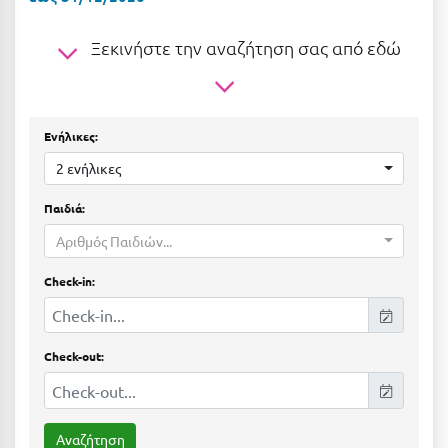
Ε
Ξεκινήστε την αναζήτηση σας από εδώ
Ελάτη Αρκαδίας
Ελληνικό Αρκαδίας
Ελούντα Κρήτης
Ενήλικες:
Ερέτρια
2 ενήλικες
Ερμιόνη
Παιδιά:
Αριθμός Παιδιών...
Εύβοια
Ευρυτανία
Check-in:
Ζ
Check-out:
Ζαγοροχώρια
Ζάκυνθος