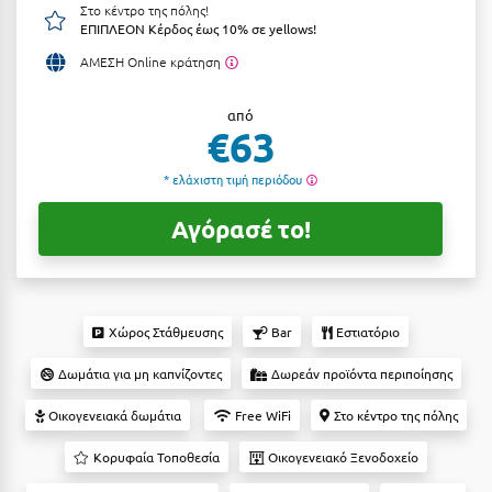
Στο κέντρο της πόλης!
Αργολίδα
ΕΠΙΠΛΕΟΝ Κέρδος έως 10% σε yellows!
Ξενοδοχεία 3 Αστέρων
ΑΜΕΣΗ Online κράτηση
Αριδαία
Ξενοδοχεία 4 Αστέρων
Αρκαδία
από
Ξενοδοχεία 5 Αστέρων
€63
Αρκίτσα
Βίλες
* ελάχιστη τιμή περιόδου
Αρτέμιδα
Κρουαζιέρες
Αγόρασέ το!
Αρχαία Ολυμπία
Ενοικιαζόμενα Δωμάτια
Αστυπάλαια
Διαμερίσματα
Αττική
Studios
Χώρος Στάθμευσης
Bar
Εστιατόριο
Αχαΐα
Boutique Hotels
Δωμάτια για μη καπνίζοντες
Δωρεάν προϊόντα περιποίησης
Ξενώνες
Β
Οικογενειακά δωμάτια
Free WiFi
Στο κέντρο της πόλης
Camping
Κορυφαία Τοποθεσία
Οικογενειακό Ξενοδοχείο
Βansko