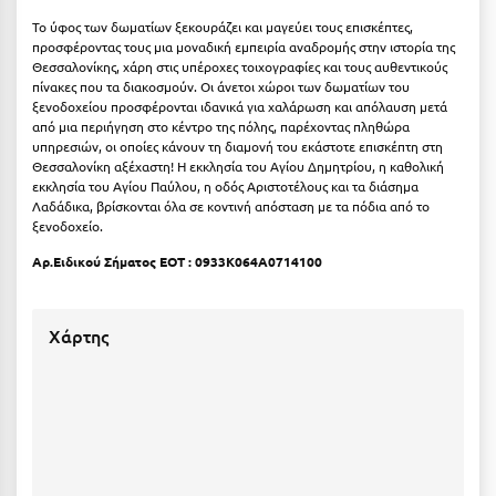
Κοζάνη
Το ύφος των δωματίων ξεκουράζει και μαγεύει τους επισκέπτες,
προσφέροντας τους μια μοναδική εμπειρία αναδρομής στην ιστορία της
Κοκκώνι Κορινθίας
Θεσσαλονίκης, χάρη στις υπέροχες τοιχογραφίες και τους αυθεντικούς
πίνακες που τα διακοσμούν. Οι άνετοι χώροι των δωματίων του
Κομοτηνή
ξενοδοχείου προσφέρονται ιδανικά για χαλάρωση και απόλαυση μετά
από μια περιήγηση στο κέντρο της πόλης, παρέχοντας πληθώρα
Κόνιτσα
υπηρεσιών, οι οποίες κάνουν τη διαμονή του εκάστοτε επισκέπτη στη
Θεσσαλονίκη αξέχαστη! Η εκκλησία του Αγίου Δημητρίου, η καθολική
Κόρινθος
εκκλησία του Αγίου Παύλου, η οδός Αριστοτέλους και τα διάσημα
Λαδάδικα, βρίσκονται όλα σε κοντινή απόσταση με τα πόδια από το
Κορώνη
ξενοδοχείο.
Αρ.Ειδικού Σήματος ΕΟΤ : 0933K064A0714100
Κουρούτα Ηλείας
Κουφονήσια
Χάρτης
Κρήτη
Κρουαζιέρες
Κύθηρα
Κυλλήνη