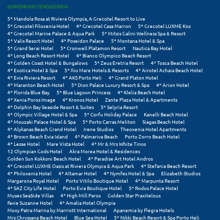
ΔΗΜΟΦΙΛΗ ΞΕΝΟΔΟΧΕΙΑ
Μεθώνη
5* Mandola Rosa at Riviera Olympia, A Grecotel Resort to Live
5* Grecotel Filoxenia Hotel
4* Grecotel Casa Marron
5* Grecotel LUXME Kos
Μεσολόγγι
4* Grecotel Marine Palace & Aqua Park
5* Mitsis Galini Wellness Spa & Resort
5* Valis Resort Hotel
4* Poseidon Palace
5* Montana Hotel & Spa
5* Grand Serai Hotel
5* Cronwell Platamon Resort
Nautica Bay Hotel
Μεσσηνία
4* Long Beach Resort Hotel
4* Bianco Olympico Beach Resort
4* Golden Coast Hotel & Bungalows
5* Zeus Eretria Resort
4* Tosca Beach Hotel
Μετέωρα
4* Exotica Hotel & Spa
5* Ilio Mare Hotels & Resorts
4* Airotel Achaia Beach Hotel
4* Evia Riviera Resort
4* AKS Porto Heli
4* Grand Platon Hotel
4* Maranton Beach Hotel
5* Dion Palace Luxury Resort & Spa
4* Arion Hotel
Μέτσοβο
4* Florida Blue Bay
5* Blue Lagoon Princess
4* Klelia Beach Hotel
4* Xenia Poros Image
4* Kronos Hotel
Zante Plaza Hotel & Apartments
Μήλος
4* Dolphin Bay Seaside Resort & Suites
5* Selyria Resort
4* Olympic Village Hotel & Spa
5* Corfu Holiday Palace
Kanelli Beach Hotel
4* Mouzaki Palace Hotel & Spa
5* Porto Carras Meliton
Siagas Beach Hotel
Μονεμβασιά
4* Alykanas Beach Grand Hotel
Irene Studios
Theoxenia Hotel Apartments
4* Brown Beach Evia Island
4* Palmariva Beach
Porto Zorro Beach Hotel
Μουζάκι
4* Lesse Hotel
Mare Vista Hotel
4* Mr & Mrs White Tinos
12 Olympian Gods Hotel
Akra Morea Hotel & Residences
Golden Sun Kokkoni Beach Hotel
4* Paradise Art Hotel Andros
Μπαλί Κρήτης
4* Grecotel LUXME Oasis at Riviera Olympia & Aqua Park
4* Stefania Beach Resort
4* Philoxenia Hotel
4* Altamar Hotel
4* Nymfes Hotel & Spa
Elizabeth Studios
Margarona Royal Hotel
Porto Vitilo Boutique Hotel
4* Marpunta Resort
Μπάνσκο
4* SAZ City Life Hotel
Porto Evia Boutique Hotel
5* Rodos Palace Hotel
Muses SeaSide Villas
4* High Mill Paros
Golden Star Praxitelous
Μπούκα Μεσσηνίας
Favie Suzanne Hotel
4* Amalia Hotel Olympia
Moxy Patra Marina by Marriott International
Apanemia by Flegra Hotels
Mrs Chryssana Beach Hotel
Blue Sea Hotel
5* Nikki Beach Resort & Spa Porto Heli
Μύκονος