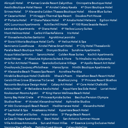
Akroyali Hotel
4* Karras Grande Resort Zakynthos
Oniropetra Boutique Hotel
Aeolis Boutique Hotel Naxos
4* Airotel Galaxy Kavala
4* Dioni Boutique Hotel
Μυστράς
Sirines Hotel
5* Alexandra Golden Thassos Boutique Hotel
Above Blue Suites
4* Cezaria Hotel
5* Miraggio Thermal Spa Resort
Douskos Port House
4* Portaria Hotel
4* Diana Palace Hotel
4* Amalia Hotel Meteora
Egilion Hotel
Μυτιλήνη
ADG Luxurious Apartments
Achilles Hill Hotel
4* 100 Rizes Seaside Resort
Leonardos Apartments
4* Diana Hotel
4* Neikos Luxury Suites
Mont Helmos Hotel
Garbis Villas Kefalonia
Iris Hotel
Ν
4* Iliovasilema Suites Santorini
Agroktima Leonidio
4* Siora Vittoria Boutique Hotel Corfu
4* Aelius Hotel & Spa
Semiramis Guesthouse
Airotel Patras Smart Hotel
4* City Hotel Thessaloniki
Νάξος
Paralia Beach Boutique Hotel
Dionysis Studios
Sunshine Apartments
Acqua Vatos Santorini
Saronis Hotel
Golden Rose Suites
Kochili Apartments
Νάουσα
Hotel Ntinas
5* Absolute Mykonos Suites & More
Το Μπαλκόνι της Αγόριανης
4* A For Art Hotel Thassos
Searocks Exclusive Village
4* Apollo Resort Art Hotel
Οικολογικός Ξενώνας «Philothea»
Manos Syros
Minthi Boutique Apartments
Ναυπακτία
4* Alexandra Beach Thassos Spa Resort
Acrothea Perdika
Mirabilia Boutique Hotel Chalkidiki
Ithaca's Poem
Marathon Beach Resort Hotel
Ναύπλιο
Gera's Olive Grove (Elaionas Tis Geras)
Skiathos Living
5* Princess Resort Skiathos
Racconto Boutique Design Hotel
Galaxy Art Hotel
4* Core Hotel Chalkidiki
Artina Hotel
4* Belvedere Aeolis Hotel
Aqua Mare Sea Side Hotel
Loriet Hotel
Νέα Μάκρη
Koukounari Rooms Agistri
4* King Maron Wellness Beach Hotel
Sunny Bay Hotel Crete
4* Princess Kyniska Suites
Bacchus Pension Olympia
Νέα Στύρα Εύβοιας
Studios River
4* Airotel Alexandros Hotel
Aphrodite Studios
4* Akti Ouranoupoli Beach Resort
Mediterranee Hotel
Alexandra Hotel
4* Las Hotel & Spa
Anastassiou Hotel
Kyparissia Beach Hotel
Νέοι Πόροι Πιερίας
4* Royal Hotel and Suites
Acqua Vatos
5* Parga Beach Resort
La Casa Di Napa Apartments
Steni Hotel
San Antonio Summer House
Villa Andreas Ammoudia
Sun and Moon Villas
4* Essence Living Exclusive Hotel
Ξ
Vergina Star Lefkada
Petritis Guest House
Galaxy Hotel Ios