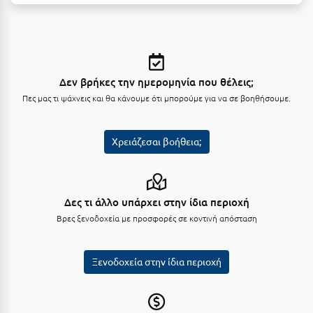
Κύμη Ευβοίας
Κυπαρισσία
Κύπρος
Δεν βρήκες την ημερομηνία που θέλεις;
Κως
Πες μας τι ψάχνεις και θα κάνουμε ότι μπορούμε για να σε βοηθήσουμε.
Λ
Χρειάζεσαι βοήθεια;
Λαγκάδια
Λακόπετρα Αχαΐας
Δες τι άλλο υπάρχει στην ίδια περιοχή
Λακωνία
Βρες ξενοδοχεία με προσφορές σε κοντινή απόσταση
Λασίθι
Ξενοδοχεία στην ίδια περιοχή
Λεπτοκαρυά
Λέσβος