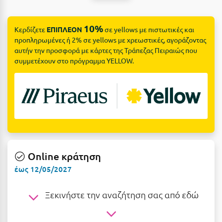
Suites
Βόλος
Βραχάτι Κορινθίας
10%
Κερδίζετε
ΕΠΙΠΛΕΟΝ
σε yellows με πιστωτικές και
προπληρωμένες ή 2% σε yellows με χρεωστικές, αγοράζοντας
Βυτίνα
Δες όλες τις προσφορές
αυτήν την προσφορά με κάρτες της Τράπεζας Πειραιώς που
συμμετέχουν στο πρόγραμμα YELLOW.
Γ
Δες όλα τα πακέτα διακοπών
Γαλαξiδι
Γλυφάδα
Γρεβενά
Γύθειο
Online κράτηση
Δ
έως 12/05/2027
Δελφοί
Ξεκινήστε την αναζήτηση σας από εδώ
Διακοπτό