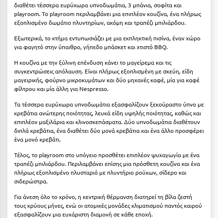
Καρδίτσα
διαθέτει τέσσερα ευρύχωρα υπνοδωμάτια, 3 μπάνια, σοφίτα και
playroom. Το playroom περιλαμβάνει μια επιπλέον κουζίνα, ένα πλήρως
Κάρπαθος
εξοπλισμένο δωμάτιο πλυντηρίων, ακόμη και τραπέζι μπιλιάρδου.
Εξωτερικά, το κτήμα εντυπωσιάζει με μια εκπληκτική πισίνα, έναν χώρο
Καρπενήσι
για φαγητό στην ύπαιθρο, γήπεδο μπάσκετ και χτιστό BBQ.
Κάρυστος
Η κουζίνα με την ξύλινη επένδυση κάνει το μαγείρεμα και τις
συγκεντρώσεις απόλαυση. Είναι πλήρως εξοπλισμένη με σκεύη, είδη
Κάσος
μαγειρικής, φούρνο μικροκυμάτων και δύο μηχανές καφέ, μία για καφέ
φίλτρου και μία άλλη για Nespresso.
Κασσάνδρα
Τα τέσσερα ευρύχωρα υπνοδωμάτια εξασφαλίζουν ξεκούραστο ύπνο με
Καστοριά
κρεβάτια ανώτερης ποιότητας, λευκά είδη υψηλής ποιότητας, καθώς και
επιπλέον μαξιλάρια και κλινοσκεπάσματα. Δύο υπνοδωμάτια διαθέτουν
διπλά κρεβάτια, ένα διαθέτει δύο μονά κρεβάτια και ένα άλλο προσφέρει
Κατερίνη
ένα μονό κρεβάτι.
Κέα - Τζιά
Τέλος, το playroom στο υπόγειο προσθέτει επιπλέον ψυχαγωγία με ένα
τραπέζι μπιλιάρδου. Περιλαμβάνει επίσης μια πρόσθετη κουζίνα και ένα
Κερατέα
πλήρως εξοπλισμένο πλυσταριό με πλυντήριο ρούχων, σίδερο και
σιδερώστρα.
Κέρκυρα
Για άνεση όλο το χρόνο, η κεντρική θέρμανση διατηρεί τη βίλα ζεστή
Κεφαλονιά
τους κρύους μήνες, ενώ οι ατομικές μονάδες κλιματισμού παντός καιρού
εξασφαλίζουν μια ευχάριστη διαμονή σε κάθε εποχή.