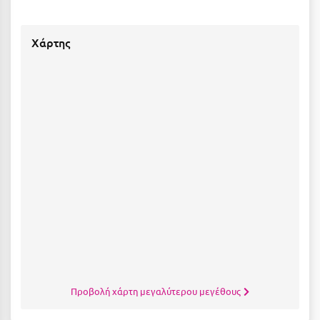
Κοζάνη
Κοκκώνι Κορινθίας
Χάρτης
Κομοτηνή
Κόνιτσα
Κόρινθος
Κορώνη
Κουρούτα Ηλείας
Κουφονήσια
Κρήτη
Κρουαζιέρες
Κύθηρα
Προβολή χάρτη μεγαλύτερου μεγέθους
Κυλλήνη