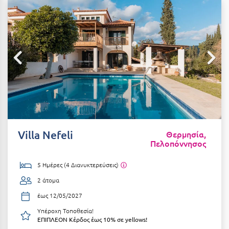
Αιδηψός
ΤΎΠΟΣ ΔΙΑΤΡΟΦΉΣ
Διαμονή Μόνο
Αλεξανδρούπολη
Πρωινό
Αλισσός Αχαΐας
Ημιδιατροφή
Αλόννησος
Ημιδιατροφή + Ποτά
Αμαλιάδα
Πλήρης Διατροφή
Αμάρυνθος
All Inclusive
Αμοργός
Villa Nefeli
Θερμησία,
Πελοπόννησος
Ένα Γεύμα
Αμφίκλεια
Δύο Γεύματα + Ποτά
Ανάβυσσος
5 Ημέρες (4 Διανυκτερεύσεις)
2 άτομα
Άνδρος
ΤΎΠΟΣ ΚΑΤΑΛΎΜΑΤΟΣ
έως 12/05/2027
Αντίπαρος
Ξενοδοχεία 1 Αστέρι
Υπέροχη Τοποθεσία!
ΕΠΙΠΛΕΟΝ Κέρδος έως 10% σε yellows!
Αράχωβα
Ξενοδοχεία 2 Αστέρων