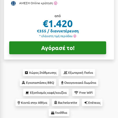
ΑΜΕΣΗ Online κράτηση
Αργολίδα
Ξενοδοχεία 3 Αστέρων
από
Αριδαία
Ξενοδοχεία 4 Αστέρων
€1.420
Αρκαδία
Ξενοδοχεία 5 Αστέρων
€355 / διανυκτέρευση
* ελάχιστη τιμή περιόδου
Αρκίτσα
Βίλες
Αρτέμιδα
Αγόρασέ το!
Κρουαζιέρες
Αρχαία Ολυμπία
Ενοικιαζόμενα Δωμάτια
Αστυπάλαια
Διαμερίσματα
Χώρος Στάθμευσης
Εξωτερική Πισίνα
Αττική
Studios
Εγκαταστάσεις BBQ
Οικογενειακά δωμάτια
Αχαΐα
Boutique Hotels
Εξοπλισμός καφέ/κουζίνα
Free WiFi
Ξενώνες
Β
Κοντά στην Αθήνα
Bachelorette
Επέτειος
Camping
Βansko
Γενέθλια