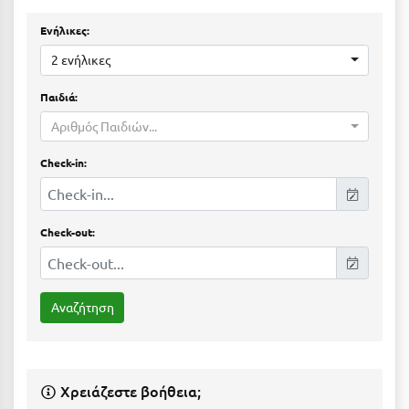
Ε
Ενήλικες:
Ελάτη Αρκαδίας
2 ενήλικες
Ελληνικό Αρκαδίας
Παιδιά:
Ελούντα Κρήτης
Αριθμός Παιδιών...
Ερέτρια
Check-in:
Ερμιόνη
Εύβοια
Check-out:
Ευρυτανία
Ζ
Ζαγοροχώρια
Ζάκυνθος
Χρειάζεστε βοήθεια;