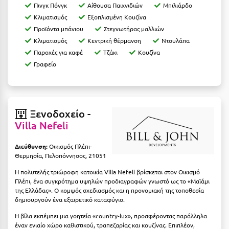
Πινγκ Πόνγκ
Αίθουσα Παιχνιδιών
Μπιλιάρδο
Ιωάννινα
Κλιματισμός
Εξοπλισμένη Κουζίνα
Προϊόντα μπάνιου
Στεγνωτήρας μαλλιών
Κ
Κλιματισμός
Κεντρική θέρμανση
Ντουλάπα
Παροχές για καφέ
Τζάκι
Κουζίνα
Καβάλα
Γραφείο
Καλάβρυτα
Καλαμάτα
Ξενοδοχείο -
Κάλαμος
Villa Nefeli
Καλαμπάκα
Διεύθυνση:
Οικισμός Πλέπι-
Κάλυμνος
Θερμησία, Πελοπόννησος, 21051
Η πολυτελής τριώροφη κατοικία Villa Nefeli βρίσκεται στον Οικισμό
Καμένα Βούρλα
Πλέπι, ένα συγκρότημα υψηλών προδιαγραφών γνωστό ως το «Μαϊάμι
της Ελλάδας». Ο κομψός σχεδιασμός και η προνομιακή της τοποθεσία
Καρδάμαινα
δημιουργούν ένα εξαιρετικό καταφύγιο.
Καρδαμύλη
Η βίλα εκπέμπει μια γοητεία «country-lux», προσφέροντας παράλληλα
έναν ενιαίο χώρο καθιστικού, τραπεζαρίας και κουζίνας. Επιπλέον,