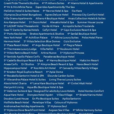
Greek Pride Themelis Studios
4* Pi Athens Suites
4* Alamis Hotel & Apartments
4* Mr & Mrs White Paros
Esperides Apartments By The Sea
Ξυλόκαστρο
Melidron Hotel & Suites Naxos
4* Nevros Hotel & Spa
Ilia Mare
Olympios Zeus Hotel Bungalows
Agnes Deluxe Hotel
Preveza City Comfort Hotel
Villa Orama Apartments
Athens 4 Boutique Hotel
Anais Collection Hotels & Suites
Ο
Ano Kampos Hotel
31 Doors Hotel
Alexakis Hotel & Spa
Summer House Louisa
5* LAZART Hotel Thessaloniki
Verde Al Mare
Acropolis Suites Troulanda
Casa 77 Zante by Karras Hotels
Gefyri Hotel
5* Cayo Exclusive Resort & Spa
Ορεινή Αρκαδία
5* Porto Kea Suites
Stratos Apartments & Studios
4* SanSal Boutique Hotel
New York Hotel
4* Achillion Palace
5* Athina Luxury Suites
Polos Hotel Paros
Hermes Hotel
5* Mitsis Selection Blue Domes
Gizis Exclusive
Ορεινή Ναυπακτία
5* Plaza Resort Hotel
4* Argo Boutique Hotel
4* Flegra Palace
4* Thermesea Luxury Lodge
Villa Nefeli
5* Koukoumi Hotel
5* Mitsis Ramira Beach Hotel
Artina Nuovo
5* Mykonos Princess
Π
5* Sentido Apollo Palace Corfu
Paraskevas Boutique Hotel
5* Castello Boutique Resort & Spa
4* Harma Boutique Hotel
Makis Inn Resort
Anasa Corfu
Eri Studios
5* Almyros Beach Resort & Spa
Naxos Beach Hotel
Πάλαιρος
Hippocampus Hotel
4* Kos Aktis Art Hotel
4* Canvas by Mitsis Family Village
5* Kresten Royal Euphoria Resort
4* Aplai Dome
Παξοί
4* Rocabella Santorini Hotel & SPA
Elounda Garden Suites
5* Alexandros Palace Hotel & Suites
Living Theros Luxury Suites
Alexis Hotel Chania
4* Lena Mare Boutique Hotel
4* Civitel Akali Hotel
Παραλία Κατερίνης
Mariya Art Living
Aqua Blu Boutique Hotel & Spa
5* Asterion Suites & Spa - Designed for adults by Louis Hotels
Hotel Kontes Comfort
Παραλία Λιτοχώρου
Aqua Mare Hotel
Dionysos Hotel Agistri
Villea Village
4* Strada Marina Hotel
Douskos Guest House
En Plo Boutique Suites
Apikia Santorini
Molfetta Beach Hotel
Penelope Villas
Colours of Mykonos
Παράλιο Άστρος
Andromaches Holiday Apartments
5* Mykonos Soul
5* Mykonos Dove Beachfront Hotel
Aegean Sea Villas
4* White Harmony Suites
4* Lithos by Spyros & Flora
5* Varos Village Boutique Hotel
4* Art Hotel