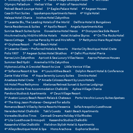
Πάργα
Olympic Palladium
Melissi Villas
4* Astir of Naxos Hotel
Petradi Beach Lounge Hotel
5* Eagles Palace Hotel
4* Aegean Houses
Παρνασσός
Casa Di Fiori Suites
Ippokampos Apartments Naxos
4* Vigla Hotel
Halepa Hotel Chania
Iniohos Hotel Zakynthos
5* Lesante Blu, The Leading Hotels of the World
Delfinia Hotel & Bungalows
Πάρος
Xenia Residences & Suites
4* Apollo Resort
Angela Apartments Kos
Sunrise Beach Suites Syros
Iliovasilema Hotel Naxos
4* Dionysos Sea Side Resort
Πάτμος
Mrs Armelina by Mr&Mrs White Hotels
Hotel Ariadne Skyros
4* On The Rocks Hotel
Naxos Cottage
Sunrise Paros by Mr and Mrs White
5* Rethymno Mare Royal Hotel
4* Orpheas Resort
Porfi Beach Hotel
Πάτρα
5* Lesante Classic – Preferred Hotels & Resorts
Menta City Boutique Hotel Crete
Polis 1907
5* Aegean Suites Hotel Skiathos
4* Dafni Plus Hotel Pieria
Παύλιανη
Karras Livin Zakynthos
Apricot & Sea Luxury Villas Naxos
Aspros Potamos Houses
Summer Bed Nydri
Anemelia Villa Zakynthos
Mykonos Lolita, A Grecotel Resort to Live
Little Venice Villas
Πειραιάς
4* Sofianna Resort & Spa
4* Louis Althea Beach
Dolphin Resort Hotel & Conference
Zante Vista Villas
4* Aqua Serenity Luxury Suites
Dimitra Hotel
Πελοπόννησος
Anastasia Hotel Crete
5* Amada Colossos Resort by Louis Hotels
Ink Hotel Phos Rethymno
Abelonas Retreat Sunset & Sunrise Lodgings
Belohorizonte Fine Accommodation Chalkidiki
Aphea Village Chania
Πήλιο
Pandora Studios & Apartments
4* Zeus Village Resort
5* Avaton Luxury Beach Resort Relais & Chateaux
Porto Vecchio Luxury Suites Spetses
Πιερία
4* The King Jason Protaras – Designed for adults
Romanos Beach Villas by Xenia Resorts Messenia
Sofia Areopolis Guesthouse
Nereides Hotel Chalkidiki
Taki's Guests
Kastri Beach Apartments
Πλαταμώνας
Voreades Studios Tinos
Gennadi Dreams Holiday Villa Rhodes
4* Lila Guesthouse Ermoupoli
Kassandra Studios Chalkidiki
Πλύτρα Λακωνίας
Kassandra Villas Chalkidiki
Melidron Stylish Hotel & Apartments
4* Alleys Boutique Hotel & Spa
Mons Arachova
Euphoria Studios