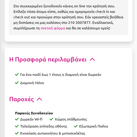
Η
Στο συγκεκριμένο ξενοδοχείο κάνεις on line την κράτησή σου.
Επίλεξε πόσα άτομα είστε, καθώς και ημερομηνία check in και
Ηλεία
check out και προχώρα στην κράτησή σου. Εάν χρειαστείς βοήθεια
μη διστάσεις να μας καλέσεις στο 210 3007877. Εναλλακτικά,
Ηράκλειο
συμπλήρωσε τη
σχετική φόρμα
και θα σε καλέσουμε εμείς!
Θ
Θάσος
Η Προσφορά περιλαμβάνει
Θεσσαλονίκη
Για ένα παιδί έως 1 έτους η διαμονή είναι δωρεάν
Ι
Διαμονή Μόνο
Ιεράπετρα
Παροχές
Ιθάκη
Παροχές Ξενοδοχείου
Ικαρία
Δωρεάν Wi-fi
Χώρος στάθμευσης
Τηλεόραση επίπεδης οθόνης
Εξωτερική Πισίνα
Ίος
Ενοικίαση αυτοκινήτου & μοτοσυκλέτας