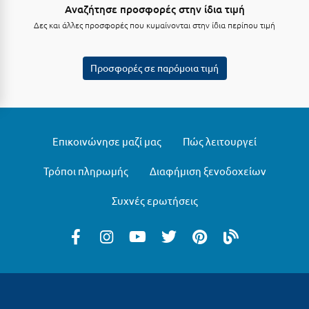
Λευκάδα
Αναζήτησε προσφορές στην ίδια τιμή
Δες και άλλες προσφορές που κυμαίνονται στην ίδια περίπου τιμή
Λήμνος
Λίμνη Πλαστήρα
Προσφορές σε παρόμοια τιμή
Λιτόχωρο
Λουτρά Πόζαρ
Λουτρά Υπάτης
Επικοινώνησε μαζί μας
Πώς λειτουργεί
Λουτράκι
Τρόποι πληρωμής
Διαφήμιση ξενοδοχείων
Λούτσα
Συχνές ερωτήσεις
Μ
Μάνη
Μαραθώνας Αττικής
Μαρώνεια