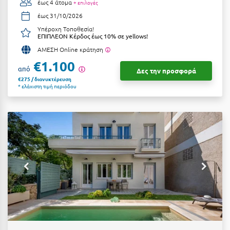
έως 4 άτομα
+ επιλογές
Σούνιο
έως 31/10/2026
Σπάρτη
Υπέροχη Τοποθεσία!
ΕΠΙΠΛΕΟΝ Κέρδος έως 10% σε yellows!
Σπέτσες
ΑΜΕΣΗ Online κράτηση
€1.100
Σποράδες
από
Δες την προσφορά
€275 / διανυκτέρευση
* ελάχιστη τιμή περιόδου
Σύβοτα
Σύμη
Σύρος
Σχοινούσα
Τ
Τζουμέρκα
Τήνος