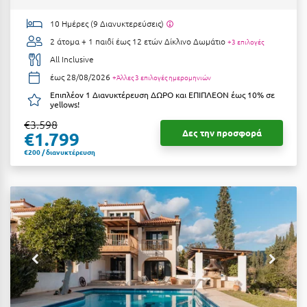
Καρδίτσα
10 Ημέρες (9 Διανυκτερεύσεις)
Κάρπαθος
2 άτομα + 1 παιδί έως 12 ετών
Δίκλινο Δωμάτιο
+3 επιλογές
Καρπενήσι
All Inclusive
έως 28/08/2026
+Άλλες 3 επιλογές ημερομηνιών
Κάρυστος
Επιπλέον 1 Διανυκτέρευση ΔΩΡΟ και ΕΠΙΠΛΕΟΝ έως 10% σε
yellows!
Κάσος
€3.598
Κασσάνδρα
Δες την προσφορά
€1.799
€200 / διανυκτέρευση
Καστοριά
Κατερίνη
Κέα - Τζιά
Κερατέα
Κέρκυρα
Κεφαλονιά