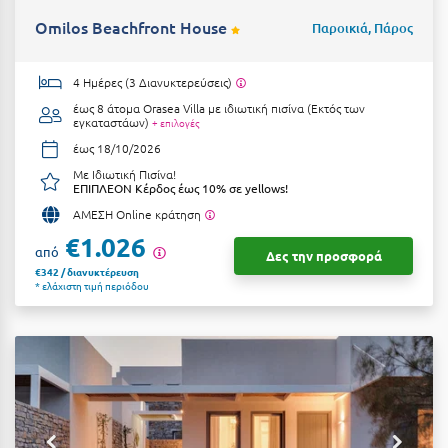
Omilos Beachfront House
Παροικιά, Πάρος
4 Ημέρες (3 Διανυκτερεύσεις)
έως 8 άτομα
Orasea Villa με ιδιωτική πισίνα (Εκτός των
εγκαταστάων)
+ επιλογές
έως 18/10/2026
Με Ιδιωτική Πισίνα!
ΕΠΙΠΛΕΟΝ Κέρδος έως 10% σε yellows!
ΑΜΕΣΗ Online κράτηση
€1.026
από
Δες την προσφορά
€342 / διανυκτέρευση
* ελάχιστη τιμή περιόδου