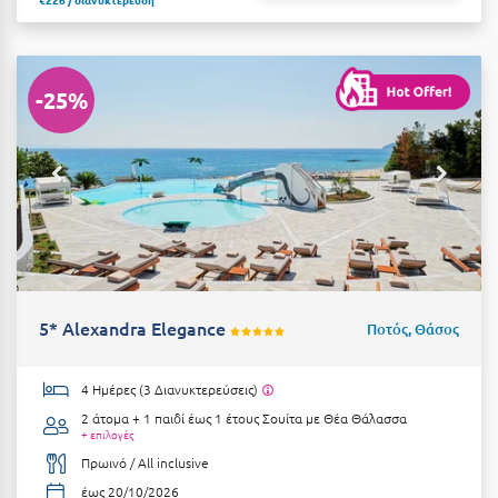
Η
Ηλεία
-25%
Ηράκλειο
Θ
Θάσος
Θεσσαλονίκη
Ι
5* Alexandra Elegance
Ποτός, Θάσος
Ιεράπετρα
4 Ημέρες (3 Διανυκτερεύσεις)
Ιθάκη
2 άτομα + 1 παιδί έως 1 έτους
Σουίτα με Θέα Θάλασσα
Ικαρία
+ επιλογές
Πρωινό / All inclusive
Ίος
έως 20/10/2026