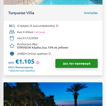
Turquoise Villa
Λουτράκι
6 Ημέρες (5 Διανυκτερεύσεις)
έως 4 άτομα
+ επιλογές
έως 01/12/2026
Εκπληκτική θέα!
ΕΠΙΠΛΕΟΝ Κέρδος έως 10% σε yellows!
ΑΜΕΣΗ Online κράτηση
€1.105
από
Δες την προσφορά
€221 / διανυκτέρευση
* ελάχιστη τιμή περιόδου