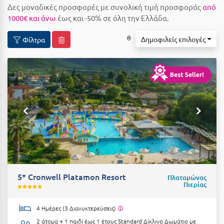
Δες μοναδικές προσφορές με συνολική τιμή προσφοράς
από
Αιδηψός
ΤΎΠΟΣ ΔΙΑΤΡΟΦΉΣ
1000€ και άνω
έως και -50% σε όλη την Ελλάδα.
Διαμονή Μόνο
Αλεξανδρούπολη
Δημοφιλείς επιλογές
Φίλτρα
Πρωινό
Αλισσός Αχαΐας
Ημιδιατροφή
Αλόννησος
Ημιδιατροφή + Ποτά
Αμαλιάδα
Πλήρης Διατροφή
Αμάρυνθος
All Inclusive
Αμοργός
Ένα Γεύμα
Αμφίκλεια
Δύο Γεύματα + Ποτά
Ανάβυσσος
5* Cronwell Platamon Resort
Πλαταμώνας
Άνδρος
Πιερίας
ΤΎΠΟΣ ΚΑΤΑΛΎΜΑΤΟΣ
Αντίπαρος
Ξενοδοχεία 1 Αστέρι
4 Ημέρες (3 Διανυκτερεύσεις)
Αράχωβα
Ξενοδοχεία 2 Αστέρων
2 άτομα + 1 παιδί έως 1 έτους
Standard Δίκλινο Δωμάτιο με