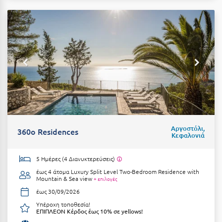
Πόρος
Πόρτο Χέλι
Πρέβεζα
Πύλος
Πύργος
Ρ
Ρέθυμνο
Αργοστόλι,
360o Residences
Κεφαλονιά
Ρίο
5 Ημέρες (4 Διανυκτερεύσεις)
Ρόδος
έως 4 άτομα
Luxury Split Level Two-Bedroom Residence with
Mountain & Sea view
+ επιλογές
Σ
έως 30/09/2026
Υπέροχη τοποθεσία!
Σαλαμίνα
ΕΠΙΠΛΕΟΝ Κέρδος έως 10% σε yellows!