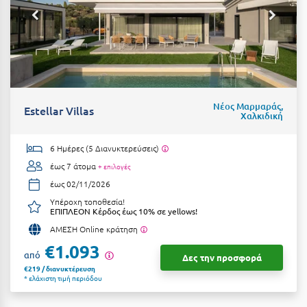
Κύμη Ευβοίας
Κυπαρισσία
Κύπρος
Κως
Νέος Μαρμαράς,
Estellar Villas
Χαλκιδική
Λ
6 Ημέρες (5 Διανυκτερεύσεις)
Λαγκάδια
έως 7 άτομα
+ επιλογές
Λακόπετρα Αχαΐας
έως 02/11/2026
Υπέροχη τοποθεσία!
Λακωνία
ΕΠΙΠΛΕΟΝ Κέρδος έως 10% σε yellows!
ΑΜΕΣΗ Online κράτηση
Λασίθι
€1.093
από
Δες την προσφορά
Λεπτοκαρυά
€219 / διανυκτέρευση
* ελάχιστη τιμή περιόδου
Λέσβος