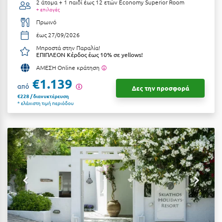
2 άτομα + 1 παιδί έως 12 ετών
Economy Superior Room
+ επιλογές
Μυστράς
Πρωινό
έως 27/09/2026
Μυτιλήνη
Μπροστά στην Παραλία!
ΕΠΙΠΛΕΟΝ Κέρδος έως 10% σε yellows!
Ν
ΑΜΕΣΗ Online κράτηση
€1.139
Νάξος
από
Δες την προσφορά
€228 / διανυκτέρευση
Νάουσα
* ελάχιστη τιμή περιόδου
Ναυπακτία
Ναύπλιο
Νέα Μάκρη
Νέα Στύρα Εύβοιας
Νέοι Πόροι Πιερίας
Ξ