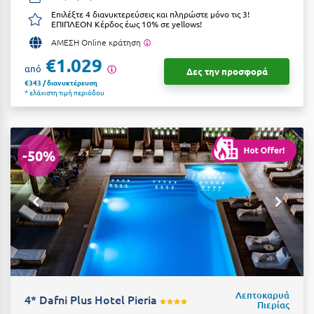
Ιωάννινα
Επιλέξτε 4 διανυκτερεύσεις και πληρώστε μόνο τις 3!
ΕΠΙΠΛΕΟΝ Κέρδος έως 10% σε yellows!
ΑΜΕΣΗ Online κράτηση
Κ
€1.029
από
Δες την προσφορά
Καβάλα
€343 / διανυκτέρευση
* ελάχιστη τιμή περιόδου
Καλάβρυτα
Καλαμάτα
-50%
Κάλαμος
Καλαμπάκα
Κάλυμνος
Καμένα Βούρλα
Καρδάμαινα
Καρδαμύλη
Λεπτοκαρυά
4* Dafni Plus Hotel Pieria
Πιερίας