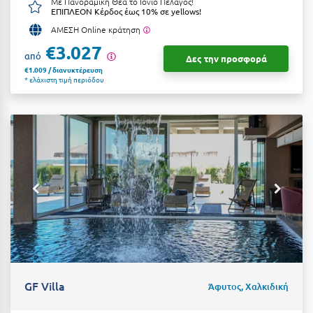
Με Πανοραμική Θέα το Ιόνιο Πέλαγος!
ΕΠΙΠΛΕΟΝ Κέρδος έως 10% σε yellows!
ΑΜΕΣΗ Online κράτηση
€3.027
από
Δες την προσφορά
€1.009 / διανυκτέρευση
* ελάχιστη τιμή περιόδου
GF Villa
Άφυτος, Χαλκιδική