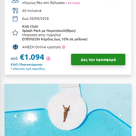
πλαγίως θέα στη θάλασσα
+ επιλογές
Αργολίδα
Ξενοδοχεία 3 Αστέρων
All Inclusive
έως 30/09/2026
Αριδαία
Ξενοδοχεία 4 Αστέρων
Kids Club!
Αρκαδία
Splash Park με Νεροτσουλήθρες!
Ξενοδοχεία 5 Αστέρων
Μπροστά στην παραλία!
ΕΠΙΠΛΕΟΝ Κέρδος έως 10% σε yellows!
Αρκίτσα
Βίλες
ΑΜΕΣΗ Online κράτηση
Αρτέμιδα
€1.094
Κρουαζιέρες
από
Δες την προσφορά
€365 / διανυκτέρευση
Αρχαία Ολυμπία
Ενοικιαζόμενα Δωμάτια
* ελάχιστη τιμή περιόδου
Αστυπάλαια
Διαμερίσματα
Αττική
Studios
Αχαΐα
Boutique Hotels
Ξενώνες
Β
Camping
Βansko