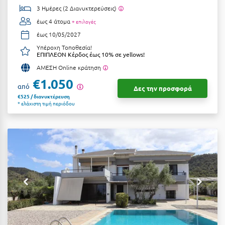
3 Ημέρες (2 Διανυκτερεύσεις)
έως 4 άτομα
+ επιλογές
έως 10/05/2027
Υπέροχη Τοποθεσία!
ΕΠΙΠΛΕΟΝ Κέρδος έως 10% σε yellows!
ΑΜΕΣΗ Online κράτηση
€1.050
από
Δες την προσφορά
€525 / διανυκτέρευση
* ελάχιστη τιμή περιόδου