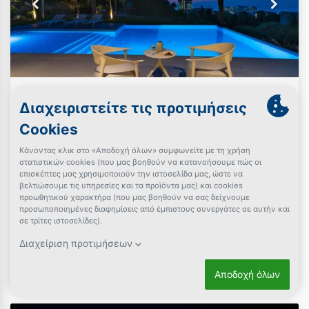
Casa Palmera
Ιξιά, Ρόδος
4 Ημέρες (3 Διανυκτερεύσεις)
έως 4 άτομα
+ επιλογές
έως 01/12/2026
Με Ιδιωτική Πισίνα!
ΕΠΙΠΛΕΟΝ Κέρδος έως 10% σε yellows!
ΑΜΕΣΗ Online κράτηση
€1.461
από
Δες την προσφορά
€487 / διανυκτέρευση
* ελάχιστη τιμή περιόδου