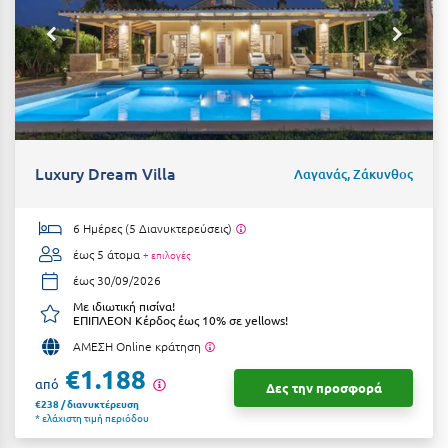
Πάργα
Παρνασσός
Πάρος
Πάτμος
Πάτρα
Luxury Dream Villa
Λαγανάς, Ζάκυνθος
Παύλιανη
6 Ημέρες (5 Διανυκτερεύσεις)
Πειραιάς
έως 5 άτομα
+ επιλογές
Πελοπόννησος
έως 30/09/2026
Πήλιο
Με ιδιωτική πισίνα!
ΕΠΙΠΛΕΟΝ Κέρδος έως 10% σε yellows!
Πιερία
ΑΜΕΣΗ Online κράτηση
€1.188
Πλαταμώνας
από
Δες την προσφορά
€238 / διανυκτέρευση
* ελάχιστη τιμή περιόδου
Πλύτρα Λακωνίας