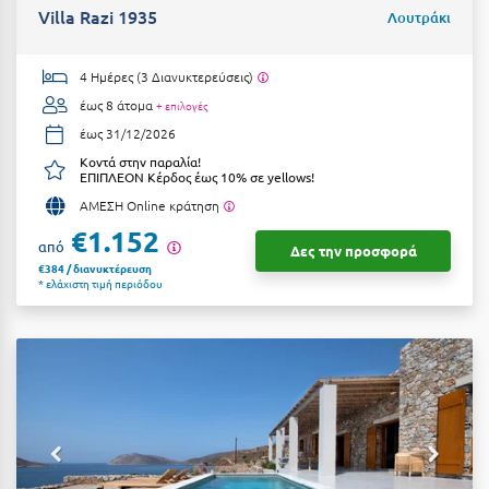
Τολό
Villa Razi 1935
Λουτράκι
Τριζόνια Φωκίδος
4 Ημέρες (3 Διανυκτερεύσεις)
Τρίκαλα
έως 8 άτομα
+ επιλογές
Τρίκαλα Κορινθίας
έως 31/12/2026
Κοντά στην παραλία!
Τρίπολη
ΕΠΙΠΛΕΟΝ Κέρδος έως 10% σε yellows!
ΑΜΕΣΗ Online κράτηση
Τυρός
€1.152
από
Δες την προσφορά
Υ
€384 / διανυκτέρευση
* ελάχιστη τιμή περιόδου
Ύδρα
Φ
Φιλιατρά Μεσσηνίας
Φλώρινα