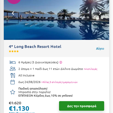
Ε
Ελάτη Αρκαδίας
Ελληνικό Αρκαδίας
Ελούντα Κρήτης
Ερέτρια
4* Long Beach Resort Hotel
Αίγιο
Ερμιόνη
Εύβοια
6 Ημέρες (5 Διανυκτερεύσεις)
2 άτομα + 1 παιδί έως 11 ετών
Δίκλινο Δωμάτιο
+4 επιλογές
Ευρυτανία
All Inclusive
έως 24/08/2026
+Άλλες 3 επιλογές ημερομηνιών
Ζ
Παιδική απασχόληση!
Μπροστά στην παραλία!
Ζαγοροχώρια
ΕΠΙΠΛΕΟΝ Κέρδος έως 10% σε yellows!
€1.620
Ζάκυνθος
Δες την προσφορά
€1.130
€226 / διανυκτέρευση