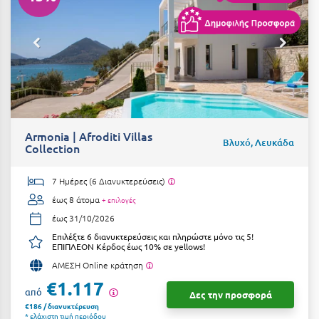
Armonia | Afroditi Villas
Βλυχό, Λευκάδα
Collection
7 Ημέρες (6 Διανυκτερεύσεις)
έως 8 άτομα
+ επιλογές
έως 31/10/2026
Επιλέξτε 6 διανυκτερεύσεις και πληρώστε μόνο τις 5!
ΕΠΙΠΛΕΟΝ Κέρδος έως 10% σε yellows!
ΑΜΕΣΗ Online κράτηση
€1.117
από
Δες την προσφορά
€186 / διανυκτέρευση
* ελάχιστη τιμή περιόδου