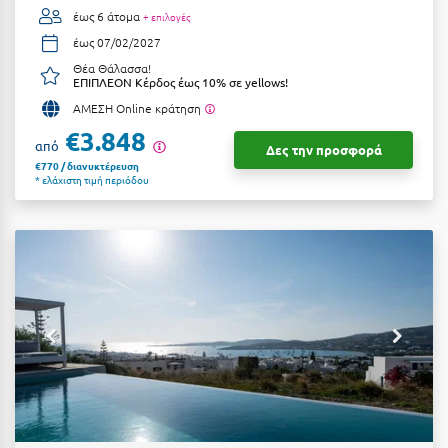
έως 6 άτομα
+ επιλογές
έως 07/02/2027
Θέα Θάλασσα!
ΕΠΙΠΛΕΟΝ Κέρδος έως 10% σε yellows!
ΑΜΕΣΗ Online κράτηση
€3.848
από
Δες την προσφορά
€770 / διανυκτέρευση
* ελάχιστη τιμή περιόδου