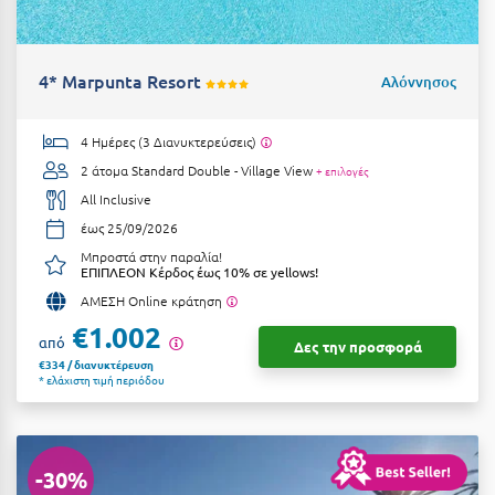
Suites
Βόλος
Βραχάτι Κορινθίας
4* Marpunta Resort
Αλόννησος
Βυτίνα
Δες όλες τις προσφορές
4 Ημέρες (3 Διανυκτερεύσεις)
Γ
Δες όλα τα πακέτα διακοπών
2 άτομα
Standard Double - Village View
+ επιλογές
Γαλαξiδι
All Inclusive
έως 25/09/2026
Γλυφάδα
Μπροστά στην παραλία!
ΕΠΙΠΛΕΟΝ Κέρδος έως 10% σε yellows!
Γρεβενά
ΑΜΕΣΗ Online κράτηση
Γύθειο
€1.002
από
Δες την προσφορά
€334 / διανυκτέρευση
Δ
* ελάχιστη τιμή περιόδου
Δελφοί
Διακοπτό
-30%