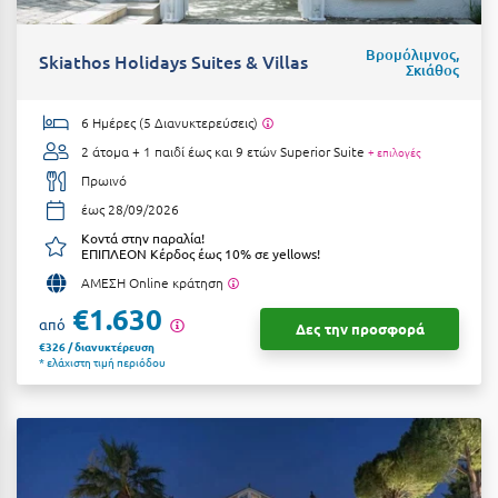
Ξυλόκαστρο
Βρομόλιμνος,
Skiathos Holidays Suites & Villas
Σκιάθος
Ο
6 Ημέρες (5 Διανυκτερεύσεις)
Ορεινή Αρκαδία
2 άτομα + 1 παιδί έως και 9 ετών
Superior Suite
+ επιλογές
Πρωινό
Ορεινή Ναυπακτία
έως 28/09/2026
Π
Κοντά στην παραλία!
ΕΠΙΠΛΕΟΝ Κέρδος έως 10% σε yellows!
ΑΜΕΣΗ Online κράτηση
Πάλαιρος
€1.630
από
Δες την προσφορά
Παξοί
€326 / διανυκτέρευση
* ελάχιστη τιμή περιόδου
Παραλία Κατερίνης
Παραλία Λιτοχώρου
Παράλιο Άστρος