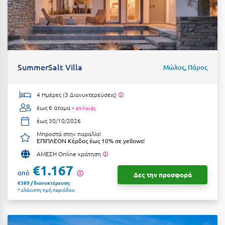
SummerSalt Villa
Μώλος, Πάρος
4 Ημέρες (3 Διανυκτερεύσεις)
έως 6 άτομα
+ επιλογές
έως 30/10/2026
Μπροστά στην παραλία!
ΕΠΙΠΛΕΟΝ Κέρδος έως 10% σε yellows!
ΑΜΕΣΗ Online κράτηση
€1.167
από
Δες την προσφορά
€389 / διανυκτέρευση
* ελάχιστη τιμή περιόδου