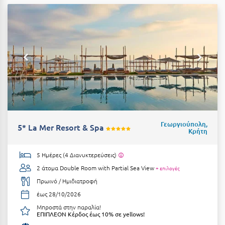
Λευκάδα
Λήμνος
Λίμνη Πλαστήρα
Λιτόχωρο
Λουτρά Πόζαρ
Λουτρά Υπάτης
Λουτράκι
Γεωργιούπολη,
5* La Mer Resort & Spa
Κρήτη
Λούτσα
5 Ημέρες (4 Διανυκτερεύσεις)
Μ
2 άτομα
Double Room with Partial Sea View
+ επιλογές
Πρωινό / Ημιδιατροφή
Μάνη
έως 28/10/2026
Μαραθώνας Αττικής
Μπροστά στην παραλία!
ΕΠΙΠΛΕΟΝ Κέρδος έως 10% σε yellows!
Μαρώνεια