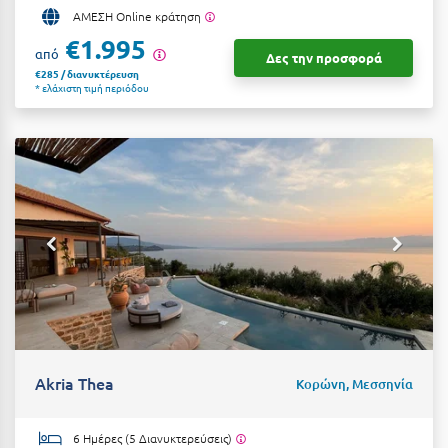
ΑΜΕΣΗ Online κράτηση
€1.995
από
Δες την προσφορά
€285 / διανυκτέρευση
* ελάχιστη τιμή περιόδου
Akria Thea
Κορώνη, Μεσσηνία
6 Ημέρες (5 Διανυκτερεύσεις)