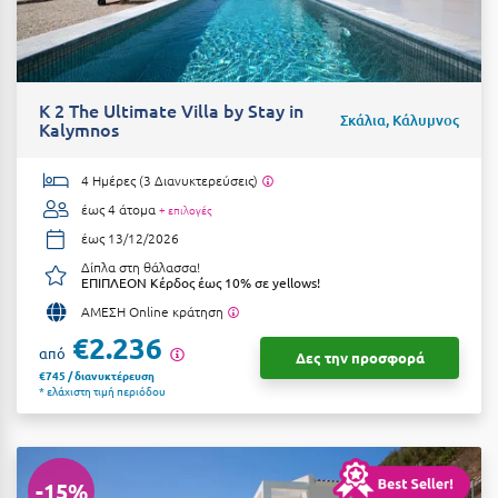
Φοινικούντα
Χ
K 2 The Ultimate Villa by Stay in
Χαλκίδα
Σκάλια, Κάλυμνος
Kalymnos
Χαλκιδική
4 Ημέρες (3 Διανυκτερεύσεις)
Χανιά
έως 4 άτομα
+ επιλογές
Χερσόνησος
έως 13/12/2026
Δίπλα στη θάλασσα!
Χερσόνησος Άθως
ΕΠΙΠΛΕΟΝ Κέρδος έως 10% σε yellows!
ΑΜΕΣΗ Online κράτηση
Χίος
€2.236
από
Δες την προσφορά
Χράνοι Μεσσηνίας
€745 / διανυκτέρευση
* ελάχιστη τιμή περιόδου
Ψ
Ψαθόπυργος
-15%