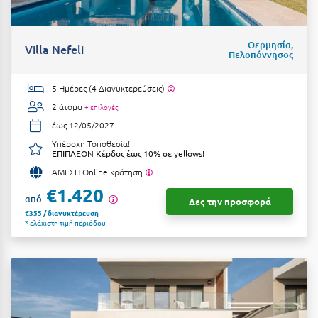
Κοζάνη
Κοκκώνι Κορινθίας
Θερμησία,
Villa Nefeli
Πελοπόννησος
Κομοτηνή
Κόνιτσα
5 Ημέρες (4 Διανυκτερεύσεις)
2 άτομα
+ επιλογές
Κόρινθος
έως 12/05/2027
Κορώνη
Υπέροχη Τοποθεσία!
ΕΠΙΠΛΕΟΝ Κέρδος έως 10% σε yellows!
Κουρούτα Ηλείας
ΑΜΕΣΗ Online κράτηση
€1.420
Κουφονήσια
από
Δες την προσφορά
€355 / διανυκτέρευση
Κρήτη
* ελάχιστη τιμή περιόδου
Κρουαζιέρες
Κύθηρα
Κυλλήνη