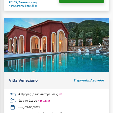
€2.133 / διανυκτέρευση
* ελάχιστη τιμή περιόδου
Villa Veneziano
Περιγιάλι, Λευκάδα
4 Ημέρες (3 Διανυκτερεύσεις)
έως 10 άτομα
+ επιλογές
έως 09/05/2027