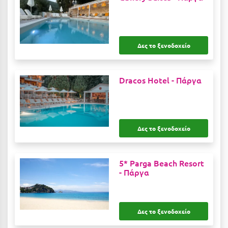
Κοζάνη
Κοκκώνι Κορινθίας
Κομοτηνή
Δες το ξενοδοχείο
Κόνιτσα
Dracos Hotel -
Πάργα
Κόρινθος
Κορώνη
Κουρούτα Ηλείας
Δες το ξενοδοχείο
Κουφονήσια
Κρήτη
5* Parga Beach Resort
-
Πάργα
Κρουαζιέρες
Κύθηρα
Δες το ξενοδοχείο
Κυλλήνη