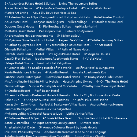
5* Alexandros Palace Hotel & Suites
Living Theros Luxury Suites
Σούνιο
Alexis Hotel Chania
4* Lena Mare Boutique Hotel
4* Civitel Akali Hotel
Mariya Art Living
Aqua Blu Boutique Hotel & Spa
Σπάρτη
5* Asterion Suites & Spa - Designed for adults by Louis Hotels
Hotel Kontes Comfort
Aqua Mare Hotel
Dionysos Hotel Agistri
Villea Village
4* Strada Marina Hotel
Douskos Guest House
En Plo Boutique Suites
Apikia Santorini
Σπέτσες
Molfetta Beach Hotel
Penelope Villas
Colours of Mykonos
Andromaches Holiday Apartments
5* Mykonos Soul
5* Mykonos Dove Beachfront Hotel
Aegean Sea Villas
4* White Harmony Suites
Σποράδες
4* Lithos by Spyros & Flora
5* Varos Village Boutique Hotel
4* Art Hotel
Olympic Palladium
Melissi Villas
4* Astir of Naxos Hotel
Σύβοτα
Petradi Beach Lounge Hotel
5* Eagles Palace Hotel
4* Aegean Houses
Casa Di Fiori Suites
Ippokampos Apartments Naxos
4* Vigla Hotel
Halepa Hotel Chania
Iniohos Hotel Zakynthos
Σύμη
5* Lesante Blu, The Leading Hotels of the World
Delfinia Hotel & Bungalows
Xenia Residences & Suites
4* Apollo Resort
Angela Apartments Kos
Σύρος
Sunrise Beach Suites Syros
Iliovasilema Hotel Naxos
4* Dionysos Sea Side Resort
Mrs Armelina by Mr&Mrs White Hotels
Hotel Ariadne Skyros
4* On The Rocks Hotel
Naxos Cottage
Sunrise Paros by Mr and Mrs White
5* Rethymno Mare Royal Hotel
Σχοινούσα
4* Orpheas Resort
Porfi Beach Hotel
5* Lesante Classic – Preferred Hotels & Resorts
Menta City Boutique Hotel Crete
Polis 1907
5* Aegean Suites Hotel Skiathos
4* Dafni Plus Hotel Pieria
Τ
Karras Livin Zakynthos
Apricot & Sea Luxury Villas Naxos
Aspros Potamos Houses
Summer Bed Nydri
Anemelia Villa Zakynthos
Mykonos Lolita, A Grecotel Resort to Live
Little Venice Villas
Τζουμέρκα
4* Sofianna Resort & Spa
4* Louis Althea Beach
Dolphin Resort Hotel & Conference
Zante Vista Villas
4* Aqua Serenity Luxury Suites
Dimitra Hotel
Τήνος
Anastasia Hotel Crete
5* Amada Colossos Resort by Louis Hotels
Ink Hotel Phos Rethymno
Abelonas Retreat Sunset & Sunrise Lodgings
Belohorizonte Fine Accommodation Chalkidiki
Aphea Village Chania