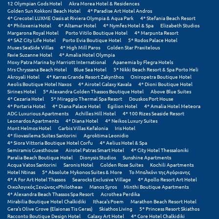
12 Olympian Gods Hotel
Akra Morea Hotel & Residences
Πόρος
Golden Sun Kokkoni Beach Hotel
4* Paradise Art Hotel Andros
4* Grecotel LUXME Oasis at Riviera Olympia & Aqua Park
4* Stefania Beach Resort
Πόρτο Χέλι
4* Philoxenia Hotel
4* Altamar Hotel
4* Nymfes Hotel & Spa
Elizabeth Studios
Margarona Royal Hotel
Porto Vitilo Boutique Hotel
4* Marpunta Resort
4* SAZ City Life Hotel
Porto Evia Boutique Hotel
5* Rodos Palace Hotel
Πρέβεζα
Muses SeaSide Villas
4* High Mill Paros
Golden Star Praxitelous
Favie Suzanne Hotel
4* Amalia Hotel Olympia
Πύλος
Moxy Patra Marina by Marriott International
Apanemia by Flegra Hotels
Mrs Chryssana Beach Hotel
Blue Sea Hotel
5* Nikki Beach Resort & Spa Porto Heli
Akroyali Hotel
4* Karras Grande Resort Zakynthos
Oniropetra Boutique Hotel
Πύργος
Aeolis Boutique Hotel Naxos
4* Airotel Galaxy Kavala
4* Dioni Boutique Hotel
Sirines Hotel
5* Alexandra Golden Thassos Boutique Hotel
Above Blue Suites
4* Cezaria Hotel
5* Miraggio Thermal Spa Resort
Douskos Port House
Ρ
4* Portaria Hotel
4* Diana Palace Hotel
Egilion Hotel
4* Amalia Hotel Meteora
ADG Luxurious Apartments
Achilles Hill Hotel
4* 100 Rizes Seaside Resort
Leonardos Apartments
4* Diana Hotel
4* Neikos Luxury Suites
Ρέθυμνο
Mont Helmos Hotel
Garbis Villas Kefalonia
Iris Hotel
4* Iliovasilema Suites Santorini
Agroktima Leonidio
Ρίο
4* Siora Vittoria Boutique Hotel Corfu
4* Aelius Hotel & Spa
Semiramis Guesthouse
Airotel Patras Smart Hotel
4* City Hotel Thessaloniki
Paralia Beach Boutique Hotel
Dionysis Studios
Sunshine Apartments
Ρόδος
Acqua Vatos Santorini
Saronis Hotel
Golden Rose Suites
Kochili Apartments
Hotel Ntinas
5* Absolute Mykonos Suites & More
Το Μπαλκόνι της Αγόριανης
4* A For Art Hotel Thassos
Searocks Exclusive Village
4* Apollo Resort Art Hotel
Σ
Οικολογικός Ξενώνας «Philothea»
Manos Syros
Minthi Boutique Apartments
4* Alexandra Beach Thassos Spa Resort
Acrothea Perdika
Mirabilia Boutique Hotel Chalkidiki
Ithaca's Poem
Marathon Beach Resort Hotel
Σαλαμίνα
Gera's Olive Grove (Elaionas Tis Geras)
Skiathos Living
5* Princess Resort Skiathos
Racconto Boutique Design Hotel
Galaxy Art Hotel
4* Core Hotel Chalkidiki