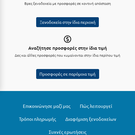
Βρες ξενοδοχεία με προσφορές σε κοντινή απόσταση
Ξυλόκαστρο
Ξενοδοχεία στην ίδια περιοχή
Ο
Ορεινή Αρκαδία
Αναζήτησε προσφορές στην ίδια τιμή
Ορεινή Ναυπακτία
Δες και άλλες προσφορές που κυμαίνονται στην ίδια περίπου τιμή
Π
Προσφορές σε παρόμοια τιμή
Πάλαιρος
Παξοί
Παραλία Κατερίνης
Επικοινώνησε μαζί μας
Πώς λειτουργεί
Παραλία Λιτοχώρου
Τρόποι πληρωμής
Διαφήμιση ξενοδοχείων
Παράλιο Άστρος
Συχνές ερωτήσεις