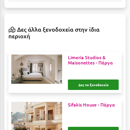
Η
Ηλεία
Ηράκλειο
Δες άλλα ξενοδοχεία στην ίδια
περιοχή
Θ
Θάσος
Limeria Studios &
Maisonettes -
Πάργα
Θεσσαλονίκη
Ι
Δες το ξενοδοχείο
Ιεράπετρα
Ιθάκη
Sifakis House -
Πάργα
Ικαρία
Ίος