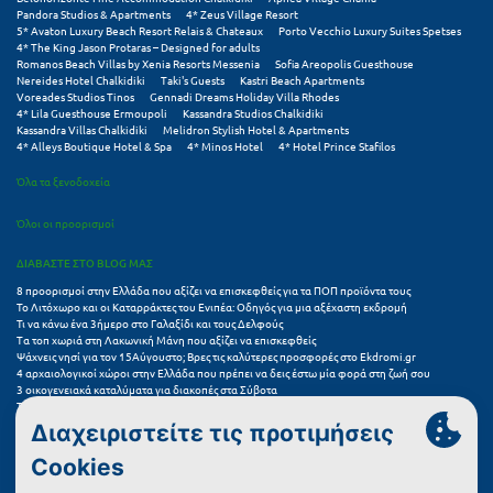
Τολό
Pandora Studios & Apartments
4* Zeus Village Resort
5* Avaton Luxury Beach Resort Relais & Chateaux
Porto Vecchio Luxury Suites Spetses
Τριζόνια Φωκίδος
4* The King Jason Protaras – Designed for adults
Romanos Beach Villas by Xenia Resorts Messenia
Sofia Areopolis Guesthouse
Nereides Hotel Chalkidiki
Taki's Guests
Kastri Beach Apartments
Τρίκαλα
Voreades Studios Tinos
Gennadi Dreams Holiday Villa Rhodes
4* Lila Guesthouse Ermoupoli
Kassandra Studios Chalkidiki
Τρίκαλα Κορινθίας
Kassandra Villas Chalkidiki
Melidron Stylish Hotel & Apartments
4* Alleys Boutique Hotel & Spa
4* Minos Hotel
4* Hotel Prince Stafilos
Τρίπολη
Όλα τα ξενοδοχεία
Τυρός
Όλοι οι προορισμοί
ΔΙΑΒΑΣΤΕ ΣΤΟ BLOG ΜΑΣ
Υ
8 προορισμοί στην Ελλάδα που αξίζει να επισκεφθείς για τα ΠΟΠ προϊόντα τους
Το Λιτόχωρο και οι Καταρράκτες του Ενιπέα: Οδηγός για μια αξέχαστη εκδρομή
Ύδρα
Τι να κάνω ένα 3ήμερο στο Γαλαξίδι και τους Δελφούς
Τα τοπ χωριά στη Λακωνική Μάνη που αξίζει να επισκεφθείς
Ψάχνεις νησί για τον 15Αύγουστο; Βρες τις καλύτερες προσφορές στο Ekdromi.gr
Φ
4 αρχαιολογικοί χώροι στην Ελλάδα που πρέπει να δεις έστω μία φορά στη ζωή σου
3 οικογενειακά καταλύματα για διακοπές στα Σύβοτα
Τα 11 καλύτερα καλοκαιρινά resorts στην Ελλάδα
Φιλιατρά Μεσσηνίας
7 μικρά ελληνικά νησιά για αξέχαστες καλοκαιρινές διακοπές
5+1 ινσταγκραμικές παραλίες στην Ελλάδα που αξίζουν μια θέση στο feed σου
Φλώρινα
Συχνές Ερωτήσεις (FAQs) για Ξενοδοχεία