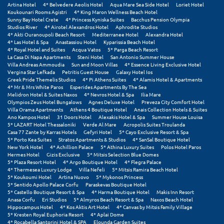
Artina Hotel
4* Belvedere Aeolis Hotel
Aqua Mare Sea Side Hotel
Loriet Hotel
Σαμοθράκη
Koukounari Rooms Agistri
4* King Maron Wellness Beach Hotel
Sunny Bay Hotel Crete
4* Princess Kyniska Suites
Bacchus Pension Olympia
Σάμος
Studios River
4* Airotel Alexandros Hotel
Aphrodite Studios
4* Akti Ouranoupoli Beach Resort
Mediterranee Hotel
Alexandra Hotel
4* Las Hotel & Spa
Anastassiou Hotel
Kyparissia Beach Hotel
Σαντορίνη
4* Royal Hotel and Suites
Acqua Vatos
5* Parga Beach Resort
La Casa Di Napa Apartments
Steni Hotel
San Antonio Summer House
Σέριφος
Villa Andreas Ammoudia
Sun and Moon Villas
4* Essence Living Exclusive Hotel
Vergina Star Lefkada
Petritis Guest House
Galaxy Hotel Ios
Greek Pride Themelis Studios
4* Pi Athens Suites
4* Alamis Hotel & Apartments
Σέρρες
4* Mr & Mrs White Paros
Esperides Apartments By The Sea
Melidron Hotel & Suites Naxos
4* Nevros Hotel & Spa
Ilia Mare
Σιθωνία
Olympios Zeus Hotel Bungalows
Agnes Deluxe Hotel
Preveza City Comfort Hotel
Villa Orama Apartments
Athens 4 Boutique Hotel
Anais Collection Hotels & Suites
Ano Kampos Hotel
31 Doors Hotel
Alexakis Hotel & Spa
Summer House Louisa
Σίκινος
5* LAZART Hotel Thessaloniki
Verde Al Mare
Acropolis Suites Troulanda
Casa 77 Zante by Karras Hotels
Gefyri Hotel
5* Cayo Exclusive Resort & Spa
Σίφνος
5* Porto Kea Suites
Stratos Apartments & Studios
4* SanSal Boutique Hotel
New York Hotel
4* Achillion Palace
5* Athina Luxury Suites
Polos Hotel Paros
Hermes Hotel
Gizis Exclusive
5* Mitsis Selection Blue Domes
Σκαφιδιά Ηλείας
5* Plaza Resort Hotel
4* Argo Boutique Hotel
4* Flegra Palace
4* Thermesea Luxury Lodge
Villa Nefeli
5* Mitsis Ramira Beach Hotel
Σκιάθος
5* Koukoumi Hotel
Artina Nuovo
5* Mykonos Princess
5* Sentido Apollo Palace Corfu
Paraskevas Boutique Hotel
5* Castello Boutique Resort & Spa
4* Harma Boutique Hotel
Makis Inn Resort
Σκόπελος
Anasa Corfu
Eri Studios
5* Almyros Beach Resort & Spa
Naxos Beach Hotel
Hippocampus Hotel
4* Kos Aktis Art Hotel
4* Canvas by Mitsis Family Village
Σκύρος
5* Kresten Royal Euphoria Resort
4* Aplai Dome
4* Rocabella Santorini Hotel & SPA
Elounda Garden Suites