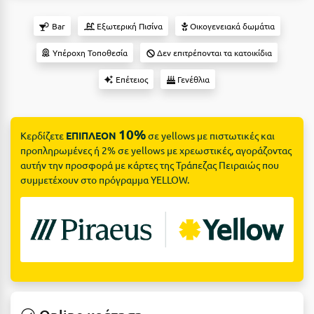
Suites
Βόλος
Bar
Εξωτερική Πισίνα
Οικογενειακά δωμάτια
Βραχάτι Κορινθίας
Υπέροχη Τοποθεσία
Δεν επιτρέπονται τα κατοικίδια
Βυτίνα
Δες όλες τις προσφορές
Επέτειος
Γενέθλια
Γ
Δες όλα τα πακέτα διακοπών
Γαλαξiδι
10%
Κερδίζετε
ΕΠΙΠΛΕΟΝ
σε yellows με πιστωτικές και
προπληρωμένες ή 2% σε yellows με χρεωστικές, αγοράζοντας
Γλυφάδα
αυτήν την προσφορά με κάρτες της Τράπεζας Πειραιώς που
Γρεβενά
συμμετέχουν στο πρόγραμμα YELLOW.
Γύθειο
Δ
Δελφοί
Διακοπτό