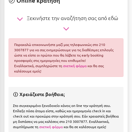
Online κράτηση
Ε
Ελάτη Αρκαδίας
Ξεκινήστε την αναζήτηση σας από εδώ
Ελληνικό Αρκαδίας
Ελούντα Κρήτης
Παρακαλώ επικοινωνήστε μαζί μας τηλεφωνικώς στο 210
Ερέτρια
3007877 για να σας ενημερώσουμε για τις διαθέσιμες επιλογές
ώστε να είστε οι πρώτοι που θα λάβετε τις early booking
Ερμιόνη
προσφορές στις ημερομηνίες που επιθυμείτε!
Εναλλακτικά, συμπληρώστε τη
σχετική φόρμα
και θα σας
Εύβοια
καλέσουμε εμείς!
Ευρυτανία
Χρειάζεστε βοήθεια;
Ζ
Στο συγκεκριμένο ξενοδοχείο κάνεις on line την κράτησή σου.
Ζαγοροχώρια
Επίλεξε πόσα άτομα είστε, καθώς και ημερομηνία check in και
check out και προχώρα στην κράτησή σου. Εάν χρειαστείς βοήθεια
Ζάκυνθος
μη διστάσεις να μας καλέσεις στο 210 3007877. Εναλλακτικά,
συμπλήρωσε τη
σχετική φόρμα
και θα σε καλέσουμε εμείς!