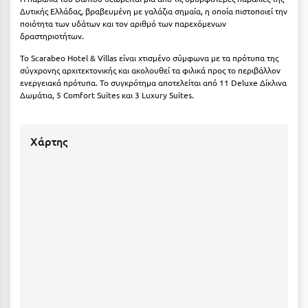
Δυτικής Ελλάδας, βραβευμένη με γαλάζια σημαία, η οποία πιστοποιεί την
Μεθώνη
ποιότητα των υδάτων και τον αριθμό των παρεχόμενων
δραστηριοτήτων.
Μεσολόγγι
Το
Scarabeo
Hotel
&
Villas
είναι χτισμένο σύμφωνα με τα πρότυπα της
σύγχρονης αρχιτεκτονικής και ακολουθεί τα φιλικά προς το περιβάλλον
Μεσσηνία
ενεργειακά πρότυπα. Το συγκρότημα αποτελείται από 11
Deluxe
Δίκλινα
Δωμάτια, 5
Comfort
Suites
και 3
Luxury
Suites
.
Μετέωρα
Μέτσοβο
Χάρτης
Μήλος
Μονεμβασιά
Μουζάκι
Μπαλί Κρήτης
Μπάνσκο
Μπούκα Μεσσηνίας
Μύκονος