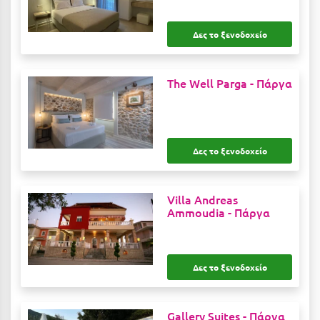
Καρδίτσα
Κάρπαθος
Δες το ξενοδοχείο
Καρπενήσι
The Well Parga -
Πάργα
Κάρυστος
Κάσος
Κασσάνδρα
Δες το ξενοδοχείο
Καστοριά
Κατερίνη
Villa Andreas
Ammoudia -
Πάργα
Κέα - Τζιά
Κερατέα
Δες το ξενοδοχείο
Κέρκυρα
Κεφαλονιά
Gallery Suites -
Πάργα