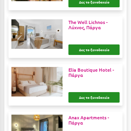
Δες το ξενοδοχείο
Ιωάννινα
Κ
The Well Lichnos -
Λύχνος, Πάργα
Καβάλα
Καλάβρυτα
Δες το ξενοδοχείο
Καλαμάτα
Κάλαμος
Elia Boutique Hotel -
Πάργα
Καλαμπάκα
Κάλυμνος
Δες το ξενοδοχείο
Καμένα Βούρλα
Καρδάμαινα
Anax Apartments -
Καρδαμύλη
Πάργα