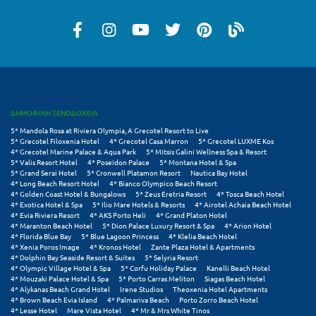
Πάργα
Παρνασσός
Πάρος
Πάτμος
Πάτρα
ΔΗΜΟΦΙΛΗ ΞΕΝΟΔΟΧΕΙΑ
5* Mandola Rosa at Riviera Olympia, A Grecotel Resort to Live
Παύλιανη
5* Grecotel Filoxenia Hotel
4* Grecotel Casa Marron
5* Grecotel LUXME Kos
4* Grecotel Marine Palace & Aqua Park
5* Mitsis Galini Wellness Spa & Resort
Πειραιάς
5* Valis Resort Hotel
4* Poseidon Palace
5* Montana Hotel & Spa
5* Grand Serai Hotel
5* Cronwell Platamon Resort
Nautica Bay Hotel
4* Long Beach Resort Hotel
4* Bianco Olympico Beach Resort
Πελοπόννησος
4* Golden Coast Hotel & Bungalows
5* Zeus Eretria Resort
4* Tosca Beach Hotel
4* Exotica Hotel & Spa
5* Ilio Mare Hotels & Resorts
4* Airotel Achaia Beach Hotel
Πήλιο
4* Evia Riviera Resort
4* AKS Porto Heli
4* Grand Platon Hotel
4* Maranton Beach Hotel
5* Dion Palace Luxury Resort & Spa
4* Arion Hotel
4* Florida Blue Bay
5* Blue Lagoon Princess
4* Klelia Beach Hotel
Πιερία
4* Xenia Poros Image
4* Kronos Hotel
Zante Plaza Hotel & Apartments
4* Dolphin Bay Seaside Resort & Suites
5* Selyria Resort
4* Olympic Village Hotel & Spa
5* Corfu Holiday Palace
Kanelli Beach Hotel
Πλαταμώνας
4* Mouzaki Palace Hotel & Spa
5* Porto Carras Meliton
Siagas Beach Hotel
4* Alykanas Beach Grand Hotel
Irene Studios
Theoxenia Hotel Apartments
Πλύτρα Λακωνίας
4* Brown Beach Evia Island
4* Palmariva Beach
Porto Zorro Beach Hotel
4* Lesse Hotel
Mare Vista Hotel
4* Mr & Mrs White Tinos