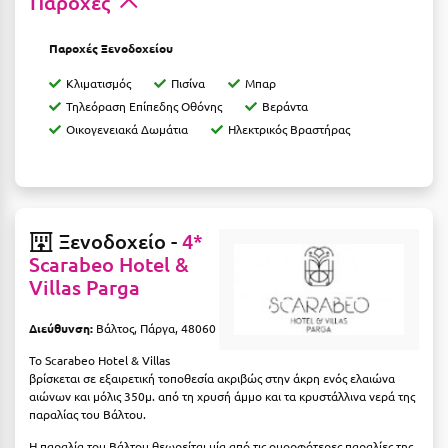
Παροχές
Λευκάδα
Λήμνος
Παροχές Ξενοδοχείου
Λίμνη Πλαστήρα
Κλιματισμός
Πισίνα
Μπαρ
Τηλεόραση Επίπεδης Οθόνης
Βεράντα
Λιτόχωρο
Οικογενειακά Δωμάτια
Ηλεκτρικός Βραστήρας
Λουτρά Πόζαρ
Λουτρά Υπάτης
Λουτράκι
Ξενοδοχείο -
4*
Scarabeo Hotel &
Λούτσα
Villas Parga
Μ
Διεύθυνση:
Βάλτος, Πάργα, 48060
Το
Scarabeo
Hotel
&
Villas
Μάνη
βρίσκεται σε εξαιρετική τοποθεσία ακριβώς στην άκρη ενός ελαιώνα
αιώνων και μόλις 350μ. από τη χρυσή άμμο και τα κρυστάλλινα νερά της
Μαραθώνας Αττικής
παραλίας του Βάλτου.
Μαρώνεια
Η παραλία του Βάλτου θεωρείται μία από τις ομορφότερες παραλίες της