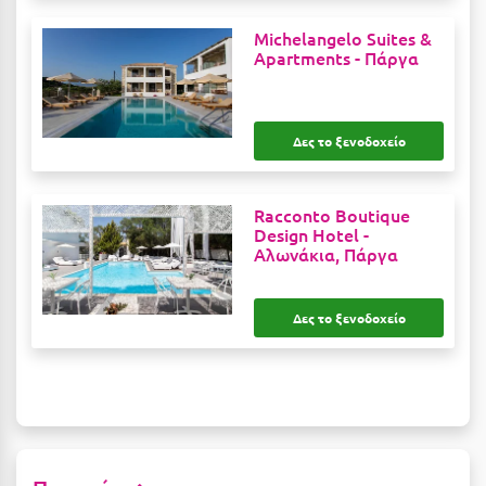
Κύμη Ευβοίας
Michelangelo Suites &
Apartments -
Πάργα
Κυπαρισσία
Κύπρος
Δες το ξενοδοχείο
Κως
Λ
Racconto Boutique
Design Hotel -
Λαγκάδια
Αλωνάκια, Πάργα
Λακόπετρα Αχαΐας
Δες το ξενοδοχείο
Λακωνία
Λασίθι
Λεπτοκαρυά
Λέσβος