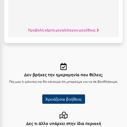
Μυστράς
Μυτιλήνη
Προβολή χάρτη μεγαλύτερου μεγέθους
Ν
Νάξος
Νάουσα
Ναυπακτία
Δεν βρήκες την ημερομηνία που θέλεις;
Ναύπλιο
Πες μας τι ψάχνεις και θα κάνουμε ότι μπορούμε για να σε βοηθήσουμε.
Νέα Μάκρη
Χρειάζεσαι βοήθεια;
Νέα Στύρα Εύβοιας
Νέοι Πόροι Πιερίας
Δες τι άλλο υπάρχει στην ίδια περιοχή
Ξ