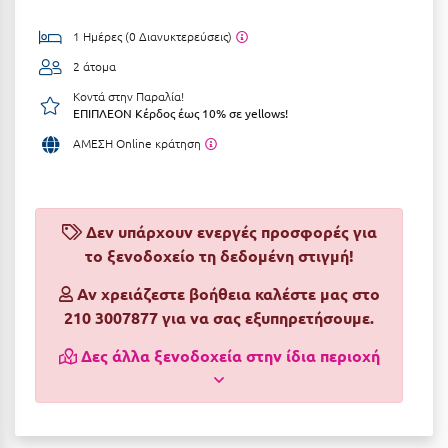
Αργολίδα
Ξενοδοχεία 3 Αστέρων
1 Ημέρες (0 Διανυκτερεύσεις)
Αριδαία
2 άτομα
Ξενοδοχεία 4 Αστέρων
Κοντά στην Παραλία!
Αρκαδία
Ξενοδοχεία 5 Αστέρων
ΕΠΙΠΛΕΟΝ Κέρδος έως 10% σε yellows!
Αρκίτσα
Βίλες
ΑΜΕΣΗ Online κράτηση
Αρτέμιδα
Κρουαζιέρες
Αρχαία Ολυμπία
Ενοικιαζόμενα Δωμάτια
Δεν υπάρχουν ενεργές προσφορές για
Αστυπάλαια
το ξενοδοχείο τη δεδομένη στιγμή!
Διαμερίσματα
Αττική
Αν χρειάζεστε βοήθεια καλέστε μας στο
Studios
210 3007877 για να σας εξυπηρετήσουμε.
Αχαΐα
Boutique Hotels
Δες άλλα ξενοδοχεία στην ίδια περιοχή
Ξενώνες
Β
Camping
Βansko