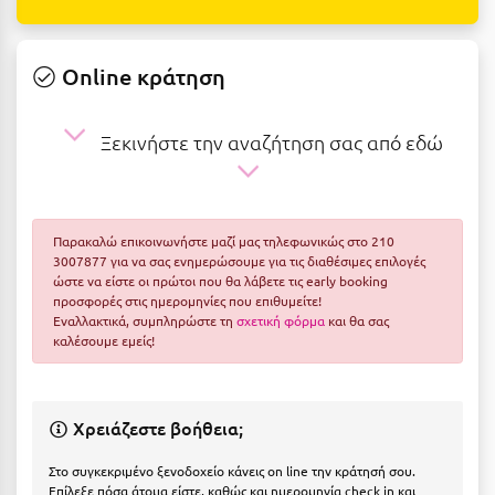
Ε
Ελάτη Αρκαδίας
Online κράτηση
Ελληνικό Αρκαδίας
Ξεκινήστε την αναζήτηση σας από εδώ
Ελούντα Κρήτης
Ερέτρια
Ερμιόνη
Παρακαλώ επικοινωνήστε μαζί μας τηλεφωνικώς στο 210
3007877 για να σας ενημερώσουμε για τις διαθέσιμες επιλογές
Εύβοια
ώστε να είστε οι πρώτοι που θα λάβετε τις early booking
προσφορές στις ημερομηνίες που επιθυμείτε!
Ευρυτανία
Εναλλακτικά, συμπληρώστε τη
σχετική φόρμα
και θα σας
καλέσουμε εμείς!
Ζ
Ζαγοροχώρια
Χρειάζεστε βοήθεια;
Ζάκυνθος
Στο συγκεκριμένο ξενοδοχείο κάνεις on line την κράτησή σου.
Επίλεξε πόσα άτομα είστε, καθώς και ημερομηνία check in και