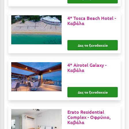
Κοζάνη
Κοκκώνι Κορινθίας
4* Tosca Beach Hotel -
Καβάλα
Κομοτηνή
Κόνιτσα
Δες το ξενοδοχείο
Κόρινθος
Κορώνη
4* Airotel Galaxy -
Κουρούτα Ηλείας
Καβάλα
Κουφονήσια
Κρήτη
Δες το ξενοδοχείο
Κρουαζιέρες
Erato Residential
Κύθηρα
Complex -
Οφρύνιο,
Καβάλα
Κυλλήνη