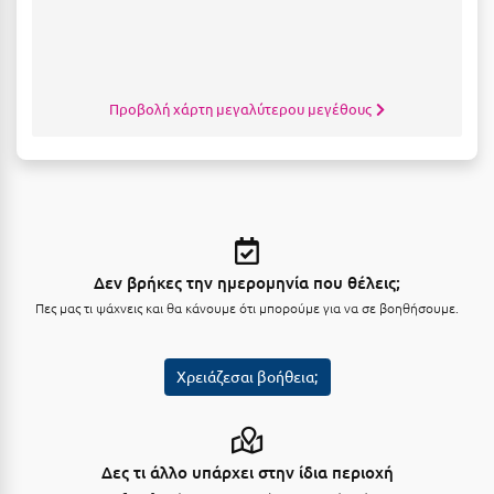
Πόρος
Πόρτο Χέλι
Πρέβεζα
Προβολή χάρτη μεγαλύτερου μεγέθους
Πύλος
Πύργος
Ρ
Ρέθυμνο
Δεν βρήκες την ημερομηνία που θέλεις;
Πες μας τι ψάχνεις και θα κάνουμε ότι μπορούμε για να σε βοηθήσουμε.
Ρίο
Ρόδος
Χρειάζεσαι βοήθεια;
Σ
Σαλαμίνα
Δες τι άλλο υπάρχει στην ίδια περιοχή