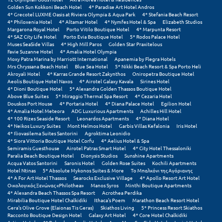
Τολό
Golden Sun Kokkoni Beach Hotel
4* Paradise Art Hotel Andros
4* Grecotel LUXME Oasis at Riviera Olympia & Aqua Park
4* Stefania Beach Resort
Τριζόνια Φωκίδος
4* Philoxenia Hotel
4* Altamar Hotel
4* Nymfes Hotel & Spa
Elizabeth Studios
Margarona Royal Hotel
Porto Vitilo Boutique Hotel
4* Marpunta Resort
4* SAZ City Life Hotel
Porto Evia Boutique Hotel
5* Rodos Palace Hotel
Τρίκαλα
Muses SeaSide Villas
4* High Mill Paros
Golden Star Praxitelous
Favie Suzanne Hotel
4* Amalia Hotel Olympia
Τρίκαλα Κορινθίας
Moxy Patra Marina by Marriott International
Apanemia by Flegra Hotels
Mrs Chryssana Beach Hotel
Blue Sea Hotel
5* Nikki Beach Resort & Spa Porto Heli
Akroyali Hotel
4* Karras Grande Resort Zakynthos
Oniropetra Boutique Hotel
Τρίπολη
Aeolis Boutique Hotel Naxos
4* Airotel Galaxy Kavala
Sirines Hotel
4* Dioni Boutique Hotel
5* Alexandra Golden Thassos Boutique Hotel
Τυρός
Above Blue Suites
5* Miraggio Thermal Spa Resort
4* Cezaria Hotel
Douskos Port House
4* Portaria Hotel
4* Diana Palace Hotel
Egilion Hotel
4* Amalia Hotel Meteora
ADG Luxurious Apartments
Achilles Hill Hotel
4* 100 Rizes Seaside Resort
Leonardos Apartments
4* Diana Hotel
Υ
4* Neikos Luxury Suites
Mont Helmos Hotel
Garbis Villas Kefalonia
Iris Hotel
4* Iliovasilema Suites Santorini
Agroktima Leonidio
4* Siora Vittoria Boutique Hotel Corfu
4* Aelius Hotel & Spa
Ύδρα
Semiramis Guesthouse
Airotel Patras Smart Hotel
4* City Hotel Thessaloniki
Paralia Beach Boutique Hotel
Dionysis Studios
Sunshine Apartments
Acqua Vatos Santorini
Saronis Hotel
Golden Rose Suites
Kochili Apartments
Φ
Hotel Ntinas
5* Absolute Mykonos Suites & More
Το Μπαλκόνι της Αγόριανης
4* A For Art Hotel Thassos
Searocks Exclusive Village
4* Apollo Resort Art Hotel
Οικολογικός Ξενώνας «Philothea»
Manos Syros
Minthi Boutique Apartments
Φιλιατρά Μεσσηνίας
4* Alexandra Beach Thassos Spa Resort
Acrothea Perdika
Mirabilia Boutique Hotel Chalkidiki
Ithaca's Poem
Marathon Beach Resort Hotel
Φλώρινα
Gera's Olive Grove (Elaionas Tis Geras)
Skiathos Living
5* Princess Resort Skiathos
Racconto Boutique Design Hotel
Galaxy Art Hotel
4* Core Hotel Chalkidiki