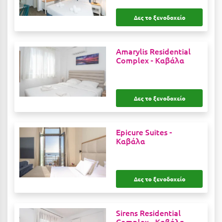
Κύμη Ευβοίας
Δες το ξενοδοχείο
Κυπαρισσία
Κύπρος
Amarylis Residential
Complex -
Καβάλα
Κως
Λ
Δες το ξενοδοχείο
Λαγκάδια
Λακόπετρα Αχαΐας
Epicure Suites -
Καβάλα
Λακωνία
Λασίθι
Δες το ξενοδοχείο
Λεπτοκαρυά
Λέσβος
Sirens Residential
Complex -
Καβάλα