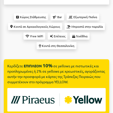
Suites
Βόλος
Βραχάτι Κορινθίας
Χώρος Στάθμευσης
Bar
Εξωτερική Πισίνα
Βυτίνα
Δες όλες τις προσφορές
Κοντά σε Αρχαιολογικούς Χώρους
Μπροστά στην παραλία
Γ
Δες όλα τα πακέτα διακοπών
Free WiFi
Επέτειος
Γενέθλια
Γαλαξiδι
Κοντά στη Θεσσαλονίκη
Γλυφάδα
Γρεβενά
10%
Κερδίζετε
ΕΠΙΠΛΕΟΝ
σε yellows με πιστωτικές και
προπληρωμένες ή 2% σε yellows με χρεωστικές, αγοράζοντας
Γύθειο
αυτήν την προσφορά με κάρτες της Τράπεζας Πειραιώς που
συμμετέχουν στο πρόγραμμα YELLOW.
Δ
Δελφοί
Διακοπτό