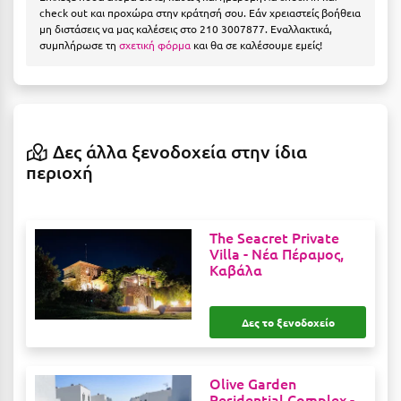
Η
check out και προχώρα στην κράτησή σου. Εάν χρειαστείς βοήθεια
μη διστάσεις να μας καλέσεις στο 210 3007877. Εναλλακτικά,
συμπλήρωσε τη
σχετική φόρμα
και θα σε καλέσουμε εμείς!
Ηλεία
Ηράκλειο
Θ
Δες άλλα ξενοδοχεία στην ίδια
Θάσος
περιοχή
Θεσσαλονίκη
The Seacret Private
Ι
Villa -
Νέα Πέραμος,
Καβάλα
Ιεράπετρα
Ιθάκη
Δες το ξενοδοχείο
Ικαρία
Olive Garden
Ίος
Residential Complex -