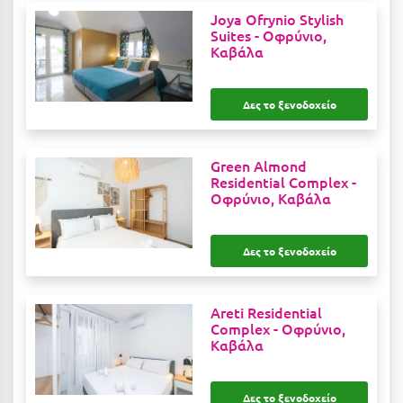
Καρδίτσα
Joya Ofrynio Stylish
Suites -
Οφρύνιο,
Κάρπαθος
Καβάλα
Καρπενήσι
Δες το ξενοδοχείο
Κάρυστος
Κάσος
Green Almond
Κασσάνδρα
Residential Complex -
Οφρύνιο, Καβάλα
Καστοριά
Κατερίνη
Δες το ξενοδοχείο
Κέα - Τζιά
Areti Residential
Κερατέα
Complex -
Οφρύνιο,
Καβάλα
Κέρκυρα
Κεφαλονιά
Δες το ξενοδοχείο