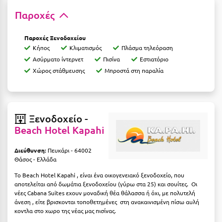
Παροχές
Ξυλόκαστρο
Παροχές Ξενοδοχείου
Ο
Κήπος
Κλιματισμός
Πλάσμα τηλεόραση
Ασύρματο ίντερνετ
Πισίνα
Εστιατόριο
Ορεινή Αρκαδία
Χώρος στάθμευσης
Μπροστά στη παραλία
Ορεινή Ναυπακτία
Π
Ξενοδοχείο -
Beach Hotel Kapahi
Πάλαιρος
Παξοί
Διεύθυνση:
Πευκάρι - 64002
Θάσος - Ελλάδα
Παραλία Κατερίνης
To Beach Hotel Kapahi , είναι ένα οικογενειακό ξενοδοχείο, που
αποτελείται από δωμάτια ξενοδοχείου (γύρω στα 25) και σουίτες. Οι
Παραλία Λιτοχώρου
νέες Cabana Suites εχουν μοναδική θέα θάλασσα ή όχι, με πολυτελή
άνεση , είτε βρισκονται τοποθετημένες στη ανακαινισμένη πίσω αυλή
Παράλιο Άστρος
κοντλα στο χωρο της νέας μας πισίνας.