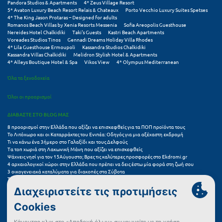
Pandora Studios & Apartments
4* Zeus Village Resort
5* Avaton Luxury Beach Resort Relais & Chateaux
Porto Vecchio Luxury Suites Spetses
4* The King Jason Protaras – Designed for adults
Romanos Beach Villas by Xenia Resorts Messenia
Sofia Areopolis Guesthouse
Nereides Hotel Chalkidiki
Taki's Guests
Kastri Beach Apartments
Voreades Studios Tinos
Gennadi Dreams Holiday Villa Rhodes
4* Lila Guesthouse Ermoupoli
Kassandra Studios Chalkidiki
Kassandra Villas Chalkidiki
Melidron Stylish Hotel & Apartments
4* Alleys Boutique Hotel & Spa
Vikos View
4* Olympus Mediterranean
Όλα τα ξενοδοχεία
Όλοι οι προορισμοί
ΔΙΑΒΑΣΤΕ ΣΤΟ BLOG ΜΑΣ
8 προορισμοί στην Ελλάδα που αξίζει να επισκεφθείς για τα ΠΟΠ προϊόντα τους
Το Λιτόχωρο και οι Καταρράκτες του Ενιπέα: Οδηγός για μια αξέχαστη εκδρομή
Τι να κάνω ένα 3ήμερο στο Γαλαξίδι και τους Δελφούς
Τα τοπ χωριά στη Λακωνική Μάνη που αξίζει να επισκεφθείς
Ψάχνεις νησί για τον 15Αύγουστο; Βρες τις καλύτερες προσφορές στο Ekdromi.gr
4 αρχαιολογικοί χώροι στην Ελλάδα που πρέπει να δεις έστω μία φορά στη ζωή σου
3 οικογενειακά καταλύματα για διακοπές στα Σύβοτα
Τα 11 καλύτερα καλοκαιρινά resorts στην Ελλάδα
7 μικρά ελληνικά νησιά για αξέχαστες καλοκαιρινές διακοπές
5+1 ινσταγκραμικές παραλίες στην Ελλάδα που αξίζουν μια θέση στο feed σου
Συχνές Ερωτήσεις (FAQs) για Ξενοδοχεία