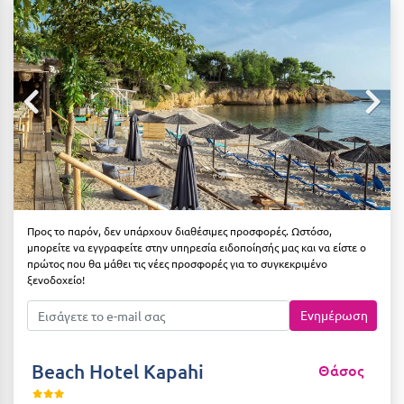
Αιδηψός
ΤΎΠΟΣ ΔΙΑΤΡΟΦΉΣ
Διαμονή Μόνο
Αλεξανδρούπολη
Πρωινό
Αλισσός Αχαΐας
Ημιδιατροφή
Αλόννησος
Ημιδιατροφή + Ποτά
Αμαλιάδα
Πλήρης Διατροφή
Αμάρυνθος
All Inclusive
Αμοργός
Προς το παρόν, δεν υπάρχουν διαθέσιμες προσφορές. Ωστόσο,
μπορείτε να εγγραφείτε στην υπηρεσία ειδοποίησής μας και να είστε ο
Ένα Γεύμα
Αμφίκλεια
πρώτος που θα μάθει τις νέες προσφορές για το συγκεκριμένο
ξενοδοχείο!
Δύο Γεύματα + Ποτά
Ανάβυσσος
Ενημέρωση
Άνδρος
ΤΎΠΟΣ ΚΑΤΑΛΎΜΑΤΟΣ
Αντίπαρος
Ξενοδοχεία 1 Αστέρι
Beach Hotel Kapahi
Θάσος
Αράχωβα
Ξενοδοχεία 2 Αστέρων