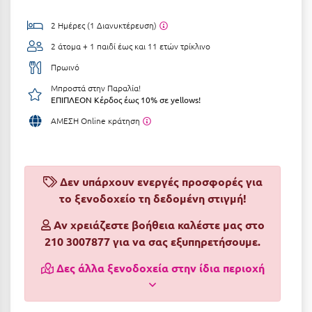
Αργολίδα
Ξενοδοχεία 3 Αστέρων
2 Ημέρες (1 Διανυκτέρευση)
Αριδαία
2 άτομα + 1 παιδί έως και 11 ετών
τρίκλινο
Ξενοδοχεία 4 Αστέρων
Πρωινό
Αρκαδία
Ξενοδοχεία 5 Αστέρων
Μπροστά στην Παραλία!
Αρκίτσα
ΕΠΙΠΛΕΟΝ Κέρδος έως 10% σε yellows!
Βίλες
ΑΜΕΣΗ Online κράτηση
Αρτέμιδα
Κρουαζιέρες
Αρχαία Ολυμπία
Ενοικιαζόμενα Δωμάτια
Αστυπάλαια
Διαμερίσματα
Δεν υπάρχουν ενεργές προσφορές για
το ξενοδοχείο τη δεδομένη στιγμή!
Αττική
Studios
Αν χρειάζεστε βοήθεια καλέστε μας στο
Αχαΐα
Boutique Hotels
210 3007877 για να σας εξυπηρετήσουμε.
Ξενώνες
Β
Δες άλλα ξενοδοχεία στην ίδια περιοχή
Camping
Βansko