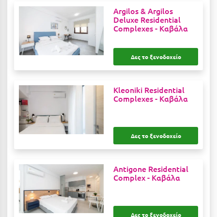
Argilos & Argilos
Μεθώνη
Deluxe Residential
Complexes -
Καβάλα
Μεσολόγγι
Μεσσηνία
Δες το ξενοδοχείο
Μετέωρα
Μέτσοβο
Kleoniki Residential
Complexes -
Καβάλα
Μήλος
Μονεμβασιά
Δες το ξενοδοχείο
Μουζάκι
Μπαλί Κρήτης
Antigone Residential
Complex -
Καβάλα
Μπάνσκο
Μπούκα Μεσσηνίας
Δες το ξενοδοχείο
Μύκονος