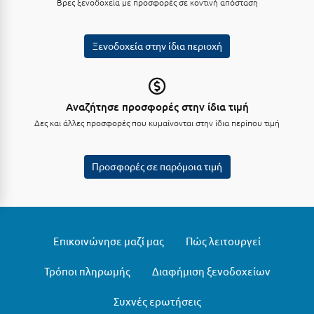
Βρες ξενοδοχεία με προσφορές σε κοντινή απόσταση
Σαμοθράκη
Σάμος
Ξενοδοχεία στην ίδια περιοχή
Σαντορίνη
Σέριφος
Αναζήτησε προσφορές στην ίδια τιμή
Σέρρες
Δες και άλλες προσφορές που κυμαίνονται στην ίδια περίπου τιμή
Σιθωνία
Προσφορές σε παρόμοια τιμή
Σίκινος
Σίφνος
Σκαφιδιά Ηλείας
Επικοινώνησε μαζί μας
Πώς λειτουργεί
Σκιάθος
Τρόποι πληρωμής
Διαφήμιση ξενοδοχείων
Σκόπελος
Σκύρος
Συχνές ερωτήσεις