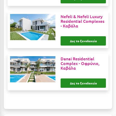
Μυστράς
Nefeli & Nefeli Luxury
Μυτιλήνη
Residential Complexes
-
Καβάλα
Ν
Δες το ξενοδοχείο
Νάξος
Νάουσα
Danai Residential
Ναυπακτία
Complex -
Οφρύνιο,
Καβάλα
Ναύπλιο
Νέα Μάκρη
Δες το ξενοδοχείο
Νέα Στύρα Εύβοιας
Νέοι Πόροι Πιερίας
Ξ