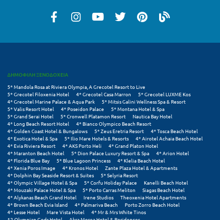
Σούνιο
Σπάρτη
Σπέτσες
Σποράδες
ΔΗΜΟΦΙΛΗ ΞΕΝΟΔΟΧΕΙΑ
Σύβοτα
5* Mandola Rosa at Riviera Olympia, A Grecotel Resort to Live
5* Grecotel Filoxenia Hotel
4* Grecotel Casa Marron
5* Grecotel LUXME Kos
Σύμη
4* Grecotel Marine Palace & Aqua Park
5* Mitsis Galini Wellness Spa & Resort
5* Valis Resort Hotel
4* Poseidon Palace
5* Montana Hotel & Spa
5* Grand Serai Hotel
5* Cronwell Platamon Resort
Nautica Bay Hotel
Σύρος
4* Long Beach Resort Hotel
4* Bianco Olympico Beach Resort
4* Golden Coast Hotel & Bungalows
5* Zeus Eretria Resort
4* Tosca Beach Hotel
4* Exotica Hotel & Spa
5* Ilio Mare Hotels & Resorts
4* Airotel Achaia Beach Hotel
Σχοινούσα
4* Evia Riviera Resort
4* AKS Porto Heli
4* Grand Platon Hotel
4* Maranton Beach Hotel
5* Dion Palace Luxury Resort & Spa
4* Arion Hotel
4* Florida Blue Bay
5* Blue Lagoon Princess
4* Klelia Beach Hotel
Τ
4* Xenia Poros Image
4* Kronos Hotel
Zante Plaza Hotel & Apartments
4* Dolphin Bay Seaside Resort & Suites
5* Selyria Resort
4* Olympic Village Hotel & Spa
5* Corfu Holiday Palace
Kanelli Beach Hotel
Τζουμέρκα
4* Mouzaki Palace Hotel & Spa
5* Porto Carras Meliton
Siagas Beach Hotel
4* Alykanas Beach Grand Hotel
Irene Studios
Theoxenia Hotel Apartments
Τήνος
4* Brown Beach Evia Island
4* Palmariva Beach
Porto Zorro Beach Hotel
4* Lesse Hotel
Mare Vista Hotel
4* Mr & Mrs White Tinos
12 Olympian Gods Hotel
Akra Morea Hotel & Residences