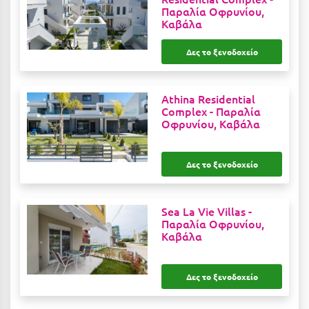
Παραλία Οφρυνίου,
Ιωάννινα
Καβάλα
Κ
Δες το ξενοδοχείο
Καβάλα
Athina Residential
Καλάβρυτα
Complex -
Παραλία
Οφρυνίου, Καβάλα
Καλαμάτα
Κάλαμος
Δες το ξενοδοχείο
Καλαμπάκα
Κάλυμνος
Sea La Vie Villas -
Παραλία Οφρυνίου,
Καμένα Βούρλα
Καβάλα
Καρδάμαινα
Δες το ξενοδοχείο
Καρδαμύλη