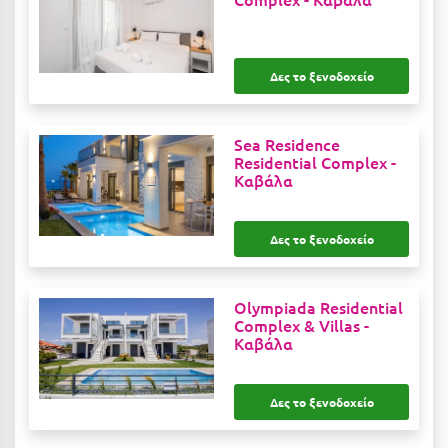
Λευκάδα
Λήμνος
Δες το ξενοδοχείο
Λίμνη Πλαστήρα
Λιτόχωρο
Sea Residence
Λουτρά Πόζαρ
Residential Complex -
Καβάλα
Λουτρά Υπάτης
Λουτράκι
Δες το ξενοδοχείο
Λούτσα
Olympiada Residential
Μ
Complex & Villas -
Καβάλα
Μάνη
Μαραθώνας Αττικής
Δες το ξενοδοχείο
Μαρώνεια