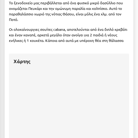
Πάργα
Το ξενοδοχείο μας περιβάλλεται από ένα φυσικό μικρό δασύλλιο που
ονομάζεται Πευκάρι και την ομώνυμη παραλία και κολπίσκο. Αυτό το
Παρνασσός
παραθαλάσσιο χωριό της νότιας Θάσου, είναι μόλις ένα χλμ. από τον
Ποτό.
Πάρος
Oι ολοκαίνουργιες σουίτες cabana, αποτελούνται από ένα διπλό κρεβάτι
και έναν καναπέ, αρκετά μεγάλο όταν ανοίγει για 2 παιδιά ή νέους
Πάτμος
ενήλικες ή 1 κουκέτα. Κάποια από αυτά με υπέροχη θέα στη θάλασσα
Πάτρα
Παύλιανη
Χάρτης
Πειραιάς
Πελοπόννησος
Πήλιο
Πιερία
Πλαταμώνας
Πλύτρα Λακωνίας