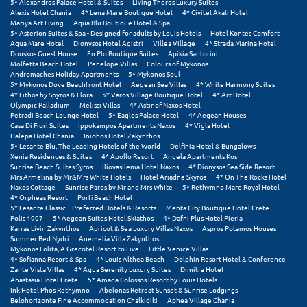
5* Alexandros Palace Hotel & Suites
Living Theros Luxury Suites
Alexis Hotel Chania
4* Lena Mare Boutique Hotel
4* Civitel Akali Hotel
Mariya Art Living
Aqua Blu Boutique Hotel & Spa
5* Asterion Suites & Spa - Designed for adults by Louis Hotels
Hotel Kontes Comfort
Aqua Mare Hotel
Dionysos Hotel Agistri
Villea Village
4* Strada Marina Hotel
Douskos Guest House
En Plo Boutique Suites
Apikia Santorini
Molfetta Beach Hotel
Penelope Villas
Colours of Mykonos
Andromaches Holiday Apartments
5* Mykonos Soul
5* Mykonos Dove Beachfront Hotel
Aegean Sea Villas
4* White Harmony Suites
4* Lithos by Spyros & Flora
5* Varos Village Boutique Hotel
4* Art Hotel
Olympic Palladium
Melissi Villas
4* Astir of Naxos Hotel
Petradi Beach Lounge Hotel
5* Eagles Palace Hotel
4* Aegean Houses
Casa Di Fiori Suites
Ippokampos Apartments Naxos
4* Vigla Hotel
Halepa Hotel Chania
Iniohos Hotel Zakynthos
5* Lesante Blu, The Leading Hotels of the World
Delfinia Hotel & Bungalows
Xenia Residences & Suites
4* Apollo Resort
Angela Apartments Kos
Sunrise Beach Suites Syros
Iliovasilema Hotel Naxos
4* Dionysos Sea Side Resort
Mrs Armelina by Mr&Mrs White Hotels
Hotel Ariadne Skyros
4* On The Rocks Hotel
Naxos Cottage
Sunrise Paros by Mr and Mrs White
5* Rethymno Mare Royal Hotel
4* Orpheas Resort
Porfi Beach Hotel
5* Lesante Classic – Preferred Hotels & Resorts
Menta City Boutique Hotel Crete
Polis 1907
5* Aegean Suites Hotel Skiathos
4* Dafni Plus Hotel Pieria
Karras Livin Zakynthos
Apricot & Sea Luxury Villas Naxos
Aspros Potamos Houses
Summer Bed Nydri
Anemelia Villa Zakynthos
Mykonos Lolita, A Grecotel Resort to Live
Little Venice Villas
4* Sofianna Resort & Spa
4* Louis Althea Beach
Dolphin Resort Hotel & Conference
Zante Vista Villas
4* Aqua Serenity Luxury Suites
Dimitra Hotel
Anastasia Hotel Crete
5* Amada Colossos Resort by Louis Hotels
Ink Hotel Phos Rethymno
Abelonas Retreat Sunset & Sunrise Lodgings
Belohorizonte Fine Accommodation Chalkidiki
Aphea Village Chania