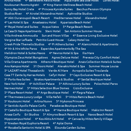
Artina Hotel
4* Belvedere Aeolis Hotel
Aqua Mare Sea Side Hotel
Loriet Hotel
Φοινικούντα
Koukounari Rooms Agistri
4* King Maron Wellness Beach Hotel
Sunny Bay Hotel Crete
4* Princess Kyniska Suites
Bacchus Pension Olympia
Studios River
4* Airotel Alexandros Hotel
Aphrodite Studios
Χ
4* Akti Ouranoupoli Beach Resort
Mediterranee Hotel
Alexandra Hotel
4* Las Hotel & Spa
Anastassiou Hotel
Kyparissia Beach Hotel
4* Royal Hotel and Suites
Acqua Vatos
5* Parga Beach Resort
Χαλκίδα
La Casa Di Napa Apartments
Steni Hotel
San Antonio Summer House
Villa Andreas Ammoudia
Sun and Moon Villas
4* Essence Living Exclusive Hotel
Χαλκιδική
Vergina Star Lefkada
Petritis Guest House
Galaxy Hotel Ios
Greek Pride Themelis Studios
4* Pi Athens Suites
4* Alamis Hotel & Apartments
4* Mr & Mrs White Paros
Esperides Apartments By The Sea
Χανιά
Melidron Hotel & Suites Naxos
4* Nevros Hotel & Spa
Ilia Mare
Olympios Zeus Hotel Bungalows
Agnes Deluxe Hotel
Preveza City Comfort Hotel
Χερσόνησος
Villa Orama Apartments
Athens 4 Boutique Hotel
Anais Collection Hotels & Suites
Ano Kampos Hotel
31 Doors Hotel
Alexakis Hotel & Spa
Summer House Louisa
5* LAZART Hotel Thessaloniki
Verde Al Mare
Acropolis Suites Troulanda
Χερσόνησος Άθως
Casa 77 Zante by Karras Hotels
Gefyri Hotel
5* Cayo Exclusive Resort & Spa
5* Porto Kea Suites
Stratos Apartments & Studios
4* SanSal Boutique Hotel
New York Hotel
4* Achillion Palace
5* Athina Luxury Suites
Polos Hotel Paros
Χίος
Hermes Hotel
5* Mitsis Selection Blue Domes
Gizis Exclusive
5* Plaza Resort Hotel
4* Argo Boutique Hotel
4* Flegra Palace
Χράνοι Μεσσηνίας
4* Thermesea Luxury Lodge
Villa Nefeli
5* Mitsis Ramira Beach Hotel
5* Koukoumi Hotel
Artina Nuovo
5* Mykonos Princess
5* Sentido Apollo Palace Corfu
Paraskevas Boutique Hotel
Ψ
5* Castello Boutique Resort & Spa
4* Harma Boutique Hotel
Makis Inn Resort
Anasa Corfu
Eri Studios
5* Almyros Beach Resort & Spa
Naxos Beach Hotel
Hippocampus Hotel
4* Kos Aktis Art Hotel
4* Canvas by Mitsis Family Village
Ψαθόπυργος
5* Kresten Royal Euphoria Resort
4* Aplai Dome
4* Rocabella Santorini Hotel & SPA
Elounda Garden Suites