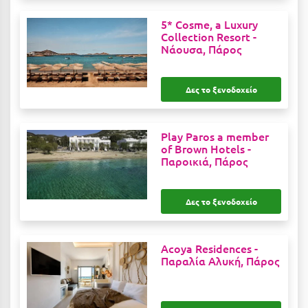
Κύμη Ευβοίας
5* Cosme, a Luxury
Collection Resort -
Κυπαρισσία
Νάουσα, Πάρος
Κύπρος
Δες το ξενοδοχείο
Κως
Λ
Play Paros a member
of Brown Hotels -
Λαγκάδια
Παροικιά, Πάρος
Λακόπετρα Αχαΐας
Δες το ξενοδοχείο
Λακωνία
Λασίθι
Acoya Residences -
Λεπτοκαρυά
Παραλία Αλυκή, Πάρος
Λέσβος