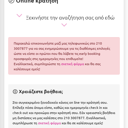
Online κράτηση
Ε
Ελάτη Αρκαδίας
Ξεκινήστε την αναζήτηση σας από εδώ
Ελληνικό Αρκαδίας
Ελούντα Κρήτης
Παρακαλώ επικοινωνήστε μαζί μας τηλεφωνικώς στο 210
Ερέτρια
3007877 για να σας ενημερώσουμε για τις διαθέσιμες επιλογές
ώστε να είστε οι πρώτοι που θα λάβετε τις early booking
Ερμιόνη
προσφορές στις ημερομηνίες που επιθυμείτε!
Εναλλακτικά, συμπληρώστε τη
σχετική φόρμα
και θα σας
Εύβοια
καλέσουμε εμείς!
Ευρυτανία
Χρειάζεστε βοήθεια;
Ζ
Στο συγκεκριμένο ξενοδοχείο κάνεις on line την κράτησή σου.
Ζαγοροχώρια
Επίλεξε πόσα άτομα είστε, καθώς και ημερομηνία check in και
check out και προχώρα στην κράτησή σου. Εάν χρειαστείς βοήθεια
Ζάκυνθος
μη διστάσεις να μας καλέσεις στο 210 3007877. Εναλλακτικά,
συμπλήρωσε τη
σχετική φόρμα
και θα σε καλέσουμε εμείς!