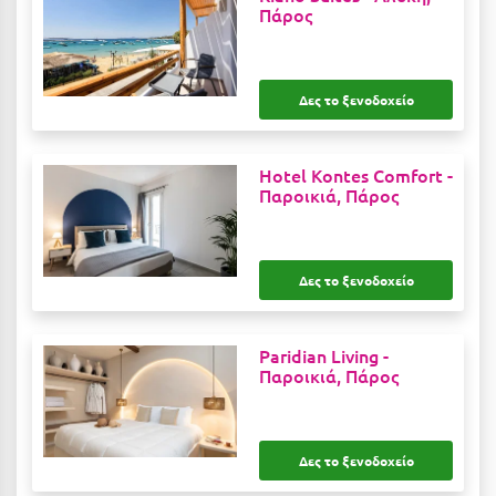
Πάρος
Μυστράς
Μυτιλήνη
Δες το ξενοδοχείο
Ν
Hotel Kontes Comfort -
Νάξος
Παροικιά, Πάρος
Νάουσα
Ναυπακτία
Δες το ξενοδοχείο
Ναύπλιο
Νέα Μάκρη
Paridian Living -
Παροικιά, Πάρος
Νέα Στύρα Εύβοιας
Νέοι Πόροι Πιερίας
Δες το ξενοδοχείο
Ξ