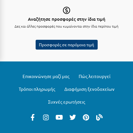
Σούνιο
Σπάρτη
Αναζήτησε προσφορές στην ίδια τιμή
Δες και άλλες προσφορές που κυμαίνονται στην ίδια περίπου τιμή
Σπέτσες
Σποράδες
Προσφορές σε παρόμοια τιμή
Σύβοτα
Σύμη
Σύρος
Επικοινώνησε μαζί μας
Πώς λειτουργεί
Σχοινούσα
Τρόποι πληρωμής
Διαφήμιση ξενοδοχείων
Τ
Συχνές ερωτήσεις
Τζουμέρκα
Τήνος