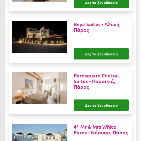
Λευκάδα
Δες το ξενοδοχείο
Λήμνος
Reya Suites -
Αλυκή,
Λίμνη Πλαστήρα
Πάρος
Λιτόχωρο
Λουτρά Πόζαρ
Δες το ξενοδοχείο
Λουτρά Υπάτης
Λουτράκι
Parosquare Central
Suites -
Παροικιά,
Λούτσα
Πάρος
Μ
Δες το ξενοδοχείο
Μάνη
Μαραθώνας Αττικής
4* Mr & Mrs White
Paros -
Νάουσα, Πάρος
Μαρώνεια