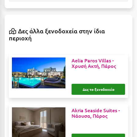
Η
Ηλεία
Ηράκλειο
Δες άλλα ξενοδοχεία στην ίδια
περιοχή
Θ
Θάσος
Aelia Paros Villas -
Χρυσή Ακτή, Πάρος
Θεσσαλονίκη
Ι
Δες το ξενοδοχείο
Ιεράπετρα
Ιθάκη
Akria Seaside Suites -
Νάουσα, Πάρος
Ικαρία
Ίος