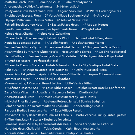
Molfetta Beach Hotel
Penelope Villas
Colours of Mykonos
Andromaches Holiday Apartments
5* Mykonos Soul
5* Mykonos Dove Beachfront Hotel
Aegean Sea Villas
4* White Harmony Suites
4* Lithos by Spyros & Flora
5* Varos Village Boutique Hotel
4* Art Hotel
Olympic Palladium
Melissi Villas
4* Astir of Naxos Hotel
Petradi Beach Lounge Hotel
5* Eagles Palace Hotel
4* Aegean Houses
Casa Di Fiori Suites
Ippokampos Apartments Naxos
4* Vigla Hotel
Halepa Hotel Chania
Iniohos Hotel Zakynthos
5* Lesante Blu, The Leading Hotels of the World
Delfinia Hotel & Bungalows
Xenia Residences & Suites
4* Apollo Resort
Angela Apartments Kos
Sunrise Beach Suites Syros
Iliovasilema Hotel Naxos
4* Dionysos Sea Side Resort
Mrs Armelina by Mr&Mrs White Hotels
Hotel Ariadne Skyros
4* On The Rocks Hotel
Naxos Cottage
Sunrise Paros by Mr and Mrs White
5* Rethymno Mare Royal Hotel
4* Orpheas Resort
Porfi Beach Hotel
5* Lesante Classic – Preferred Hotels & Resorts
Menta City Boutique Hotel Crete
Polis 1907
5* Aegean Suites Hotel Skiathos
4* Dafni Plus Hotel Pieria
Karras Livin Zakynthos
Apricot & Sea Luxury Villas Naxos
Aspros Potamos Houses
Summer Bed Nydri
Anemelia Villa Zakynthos
Mykonos Lolita, A Grecotel Resort to Live
Little Venice Villas
4* Sofianna Resort & Spa
4* Louis Althea Beach
Dolphin Resort Hotel & Conference
Zante Vista Villas
4* Aqua Serenity Luxury Suites
Dimitra Hotel
Anastasia Hotel Crete
5* Amada Colossos Resort by Louis Hotels
Ink Hotel Phos Rethymno
Abelonas Retreat Sunset & Sunrise Lodgings
Belohorizonte Fine Accommodation Chalkidiki
Aphea Village Chania
Pandora Studios & Apartments
4* Zeus Village Resort
5* Avaton Luxury Beach Resort Relais & Chateaux
Porto Vecchio Luxury Suites Spetses
4* The King Jason Protaras – Designed for adults
Romanos Beach Villas by Xenia Resorts Messenia
Sofia Areopolis Guesthouse
Nereides Hotel Chalkidiki
Taki's Guests
Kastri Beach Apartments
Voreades Studios Tinos
Gennadi Dreams Holiday Villa Rhodes