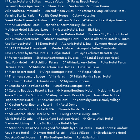
4* Royal Hotel and Suites
Acqua Vatos
5* Parga Beach Resort
La Casa Di Napa Apartments
Steni Hotel
San Antonio Summer House
Villa Andreas Ammoudia
Sun and Moon Villas
4* Essence Living Exclusive Hotel
Vergina Star Lefkada
Petritis Guest House
Galaxy Hotel Ios
Greek Pride Themelis Studios
4* Pi Athens Suites
4* Alamis Hotel & Apartments
4* Mr & Mrs White Paros
Esperides Apartments By The Sea
Melidron Hotel & Suites Naxos
4* Nevros Hotel & Spa
Ilia Mare
Olympios Zeus Hotel Bungalows
Agnes Deluxe Hotel
Preveza City Comfort Hotel
Villa Orama Apartments
Athens 4 Boutique Hotel
Anais Collection Hotels & Suites
Ano Kampos Hotel
31 Doors Hotel
Alexakis Hotel & Spa
Summer House Louisa
5* LAZART Hotel Thessaloniki
Verde Al Mare
Acropolis Suites Troulanda
Casa 77 Zante by Karras Hotels
Gefyri Hotel
5* Cayo Exclusive Resort & Spa
5* Porto Kea Suites
Stratos Apartments & Studios
4* SanSal Boutique Hotel
New York Hotel
4* Achillion Palace
5* Athina Luxury Suites
Polos Hotel Paros
Hermes Hotel
5* Mitsis Selection Blue Domes
Gizis Exclusive
5* Plaza Resort Hotel
4* Argo Boutique Hotel
4* Flegra Palace
4* Thermesea Luxury Lodge
Villa Nefeli
5* Mitsis Ramira Beach Hotel
5* Koukoumi Hotel
Artina Nuovo
5* Mykonos Princess
5* Sentido Apollo Palace Corfu
Paraskevas Boutique Hotel
5* Castello Boutique Resort & Spa
4* Harma Boutique Hotel
Makis Inn Resort
Anasa Corfu
Eri Studios
5* Almyros Beach Resort & Spa
Naxos Beach Hotel
Hippocampus Hotel
4* Kos Aktis Art Hotel
4* Canvas by Mitsis Family Village
5* Kresten Royal Euphoria Resort
4* Aplai Dome
4* Rocabella Santorini Hotel & SPA
Elounda Garden Suites
5* Alexandros Palace Hotel & Suites
Living Theros Luxury Suites
Alexis Hotel Chania
4* Lena Mare Boutique Hotel
4* Civitel Akali Hotel
Mariya Art Living
Aqua Blu Boutique Hotel & Spa
5* Asterion Suites & Spa - Designed for adults by Louis Hotels
Hotel Kontes Comfort
Aqua Mare Hotel
Dionysos Hotel Agistri
Villea Village
4* Strada Marina Hotel
Douskos Guest House
En Plo Boutique Suites
Apikia Santorini