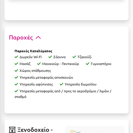
Ξυλόκαστρο
Ο
Παροχές
Ορεινή Αρκαδία
Ορεινή Ναυπακτία
Παροχές Καταλύματος
Δωρεάν Wi-Fi
Σάουνα
Τζακούζι
Π
Μασάζ
Μανικιούρ - Πεντικιούρ
Γυμναστήριο
Χώρος στάθμευσης
Πάλαιρος
Υπηρεσία μεταφοράς αποσκευών
Υπηρεσία αφύπνισης
Υπηρεσία δωματίου
Παξοί
Υπηρεσία μεταφοράς από / προς το αεροδρόμιο / λιμάνι /
σταθμό
Παραλία Κατερίνης
Παραλία Λιτοχώρου
Παράλιο Άστρος
Ξενοδοχείο -