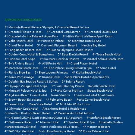
Τολό
Τριζόνια Φωκίδος
ΔΗΜΟΦΙΛΗ ΞΕΝΟΔΟΧΕΙΑ
Τρίκαλα
5* Mandola Rosa at Riviera Olympia, A Grecotel Resort to Live
5* Grecotel Filoxenia Hotel
4* Grecotel Casa Marron
5* Grecotel LUXME Kos
Τρίκαλα Κορινθίας
4* Grecotel Marine Palace & Aqua Park
5* Mitsis Galini Wellness Spa & Resort
5* Valis Resort Hotel
4* Poseidon Palace
5* Montana Hotel & Spa
5* Grand Serai Hotel
5* Cronwell Platamon Resort
Nautica Bay Hotel
Τρίπολη
4* Long Beach Resort Hotel
4* Bianco Olympico Beach Resort
4* Golden Coast Hotel & Bungalows
5* Zeus Eretria Resort
4* Tosca Beach Hotel
Τυρός
4* Exotica Hotel & Spa
5* Ilio Mare Hotels & Resorts
4* Airotel Achaia Beach Hotel
4* Evia Riviera Resort
4* AKS Porto Heli
4* Grand Platon Hotel
4* Maranton Beach Hotel
5* Dion Palace Luxury Resort & Spa
4* Arion Hotel
4* Florida Blue Bay
5* Blue Lagoon Princess
4* Klelia Beach Hotel
Υ
4* Xenia Poros Image
4* Kronos Hotel
Zante Plaza Hotel & Apartments
4* Dolphin Bay Seaside Resort & Suites
5* Selyria Resort
4* Olympic Village Hotel & Spa
5* Corfu Holiday Palace
Kanelli Beach Hotel
Ύδρα
4* Mouzaki Palace Hotel & Spa
5* Porto Carras Meliton
Siagas Beach Hotel
4* Alykanas Beach Grand Hotel
Irene Studios
Theoxenia Hotel Apartments
4* Brown Beach Evia Island
4* Palmariva Beach
Porto Zorro Beach Hotel
Φ
4* Lesse Hotel
Mare Vista Hotel
4* Mr & Mrs White Tinos
12 Olympian Gods Hotel
Akra Morea Hotel & Residences
Golden Sun Kokkoni Beach Hotel
4* Paradise Art Hotel Andros
Φιλιατρά Μεσσηνίας
4* Grecotel LUXME Oasis at Riviera Olympia & Aqua Park
4* Stefania Beach Resort
4* Philoxenia Hotel
4* Altamar Hotel
4* Nymfes Hotel & Spa
Elizabeth Studios
Φλώρινα
Margarona Royal Hotel
Porto Vitilo Boutique Hotel
4* Marpunta Resort
4* SAZ City Life Hotel
Porto Evia Boutique Hotel
5* Rodos Palace Hotel