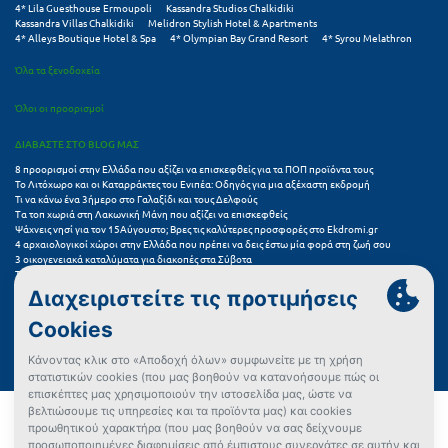
4* Lila Guesthouse Ermoupoli
Kassandra Studios Chalkidiki
Kassandra Villas Chalkidiki
Melidron Stylish Hotel & Apartments
4* Alleys Boutique Hotel & Spa
4* Olympian Bay Grand Resort
4* Syrou Melathron
Όλα τα ξενοδοχεία
Όλοι οι προορισμοί
ΔΙΑΒΑΣΤΕ ΣΤΟ BLOG ΜΑΣ
8 προορισμοί στην Ελλάδα που αξίζει να επισκεφθείς για τα ΠΟΠ προϊόντα τους
Το Λιτόχωρο και οι Καταρράκτες του Ενιπέα: Οδηγός για μια αξέχαστη εκδρομή
Τι να κάνω ένα 3ήμερο στο Γαλαξίδι και τους Δελφούς
Τα τοπ χωριά στη Λακωνική Μάνη που αξίζει να επισκεφθείς
Ψάχνεις νησί για τον 15Αύγουστο; Βρες τις καλύτερες προσφορές στο Ekdromi.gr
4 αρχαιολογικοί χώροι στην Ελλάδα που πρέπει να δεις έστω μία φορά στη ζωή σου
3 οικογενειακά καταλύματα για διακοπές στα Σύβοτα
Τα 11 καλύτερα καλοκαιρινά resorts στην Ελλάδα
7 μικρά ελληνικά νησιά για αξέχαστες καλοκαιρινές διακοπές
5+1 ινσταγκραμικές παραλίες στην Ελλάδα που αξίζουν μια θέση στο feed σου
Συχνές Ερωτήσεις (FAQs) για Ξενοδοχεία
Όροι χρήσης
Πολιτική Προστασίας Προσωπικών Δεδομένων
Πολιτική Cookies
Πώς μπορώ να αγοράσω;