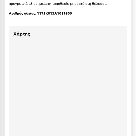
Πόρος
πραγματικά αξιοσημείωτη τοποθεσία μπροστά στη θάλασσα.
Αριθμός αδείας: 1175K013A1019600
Πόρτο Χέλι
Πρέβεζα
Χάρτης
Πύλος
Πύργος
Ρ
Ρέθυμνο
Ρίο
Ρόδος
Σ
Σαλαμίνα