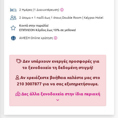
Αργολίδα
Ξενοδοχεία 3 Αστέρων
2 Ημέρες (1 Διανυκτέρευση)
Αριδαία
2 άτομα + 1 παιδί έως 1 έτους
Double Room | Kalypso Hotel
Ξενοδοχεία 4 Αστέρων
Κοντά στην παραλία!
Αρκαδία
Ξενοδοχεία 5 Αστέρων
ΕΠΙΠΛΕΟΝ Κέρδος έως 10% σε yellows!
Αρκίτσα
Βίλες
ΑΜΕΣΗ Online κράτηση
Αρτέμιδα
Κρουαζιέρες
Αρχαία Ολυμπία
Ενοικιαζόμενα Δωμάτια
Δεν υπάρχουν ενεργές προσφορές για
Αστυπάλαια
το ξενοδοχείο τη δεδομένη στιγμή!
Διαμερίσματα
Αττική
Αν χρειάζεστε βοήθεια καλέστε μας στο
Studios
210 3007877 για να σας εξυπηρετήσουμε.
Αχαΐα
Boutique Hotels
Δες άλλα ξενοδοχεία στην ίδια περιοχή
Ξενώνες
Β
Camping
Βansko