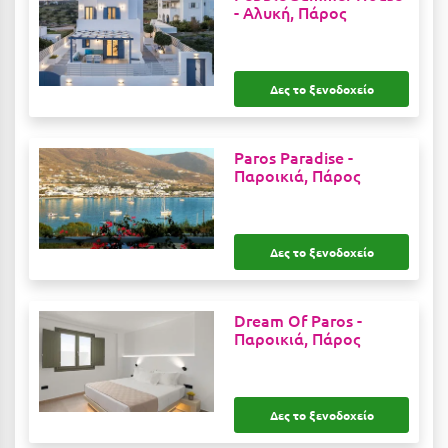
-
Αλυκή, Πάρος
Κοζάνη
Κοκκώνι Κορινθίας
Κομοτηνή
Δες το ξενοδοχείο
Κόνιτσα
Paros Paradise -
Κόρινθος
Παροικιά, Πάρος
Κορώνη
Κουρούτα Ηλείας
Δες το ξενοδοχείο
Κουφονήσια
Κρήτη
Dream Of Paros -
Παροικιά, Πάρος
Κρουαζιέρες
Κύθηρα
Δες το ξενοδοχείο
Κυλλήνη