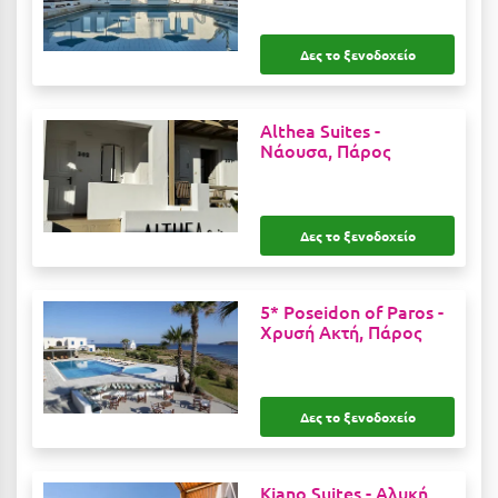
Μεθώνη
Δες το ξενοδοχείο
Μεσολόγγι
Μεσσηνία
Althea Suites -
Νάουσα, Πάρος
Μετέωρα
Μέτσοβο
Δες το ξενοδοχείο
Μήλος
Μονεμβασιά
5* Poseidon of Paros -
Μουζάκι
Χρυσή Ακτή, Πάρος
Μπαλί Κρήτης
Μπάνσκο
Δες το ξενοδοχείο
Μπούκα Μεσσηνίας
Kiano Suites -
Αλυκή,
Μύκονος