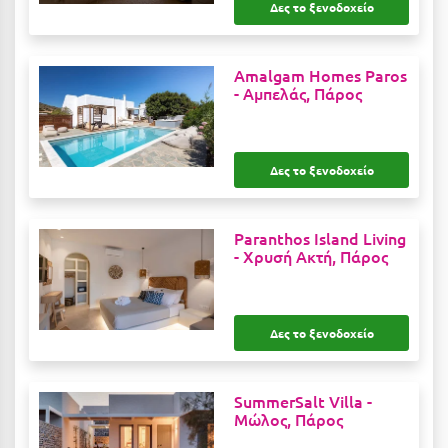
Δες το ξενοδοχείο
Ιωάννινα
Κ
Amalgam Homes Paros
-
Αμπελάς, Πάρος
Καβάλα
Καλάβρυτα
Δες το ξενοδοχείο
Καλαμάτα
Κάλαμος
Paranthos Island Living
-
Χρυσή Ακτή, Πάρος
Καλαμπάκα
Κάλυμνος
Δες το ξενοδοχείο
Καμένα Βούρλα
Καρδάμαινα
SummerSalt Villa -
Καρδαμύλη
Μώλος, Πάρος