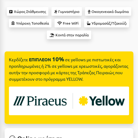
Suites
Βόλος
Χώρος Στάθμευσης
Γυμναστήριο
Οικογενειακά δωμάτια
Βραχάτι Κορινθίας
Υπέροχη Τοποθεσία
Free WiFi
Υδρομασάζ/Τζακούζι
Βυτίνα
Δες όλες τις προσφορές
Κοντά στην παραλία
Γ
Δες όλα τα πακέτα διακοπών
Γαλαξiδι
10%
Κερδίζετε
ΕΠΙΠΛΕΟΝ
σε yellows με πιστωτικές και
προπληρωμένες ή 2% σε yellows με χρεωστικές, αγοράζοντας
Γλυφάδα
αυτήν την προσφορά με κάρτες της Τράπεζας Πειραιώς που
Γρεβενά
συμμετέχουν στο πρόγραμμα YELLOW.
Γύθειο
Δ
Δελφοί
Διακοπτό