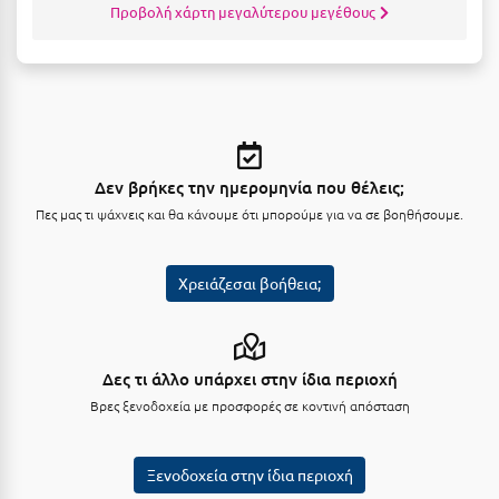
Σαμοθράκη
Προβολή χάρτη μεγαλύτερου μεγέθους
Σάμος
Σαντορίνη
Σέριφος
Σέρρες
Δεν βρήκες την ημερομηνία που θέλεις;
Πες μας τι ψάχνεις και θα κάνουμε ότι μπορούμε για να σε βοηθήσουμε.
Σιθωνία
Σίκινος
Χρειάζεσαι βοήθεια;
Σίφνος
Σκαφιδιά Ηλείας
Δες τι άλλο υπάρχει στην ίδια περιοχή
Σκιάθος
Βρες ξενοδοχεία με προσφορές σε κοντινή απόσταση
Σκόπελος
Ξενοδοχεία στην ίδια περιοχή
Σκύρος