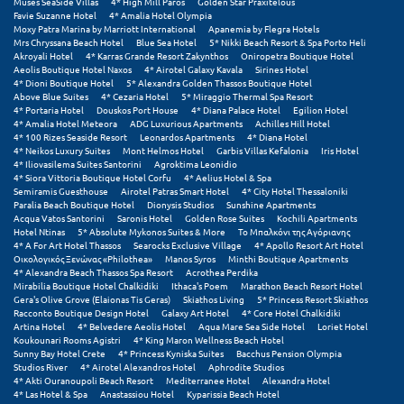
Muses SeaSide Villas
4* High Mill Paros
Golden Star Praxitelous
Φοινικούντα
Favie Suzanne Hotel
4* Amalia Hotel Olympia
Moxy Patra Marina by Marriott International
Apanemia by Flegra Hotels
Mrs Chryssana Beach Hotel
Blue Sea Hotel
5* Nikki Beach Resort & Spa Porto Heli
Χ
Akroyali Hotel
4* Karras Grande Resort Zakynthos
Oniropetra Boutique Hotel
Aeolis Boutique Hotel Naxos
4* Airotel Galaxy Kavala
Sirines Hotel
4* Dioni Boutique Hotel
5* Alexandra Golden Thassos Boutique Hotel
Χαλκίδα
Above Blue Suites
4* Cezaria Hotel
5* Miraggio Thermal Spa Resort
4* Portaria Hotel
Douskos Port House
4* Diana Palace Hotel
Egilion Hotel
Χαλκιδική
4* Amalia Hotel Meteora
ADG Luxurious Apartments
Achilles Hill Hotel
4* 100 Rizes Seaside Resort
Leonardos Apartments
4* Diana Hotel
4* Neikos Luxury Suites
Mont Helmos Hotel
Garbis Villas Kefalonia
Iris Hotel
Χανιά
4* Iliovasilema Suites Santorini
Agroktima Leonidio
4* Siora Vittoria Boutique Hotel Corfu
4* Aelius Hotel & Spa
Χερσόνησος
Semiramis Guesthouse
Airotel Patras Smart Hotel
4* City Hotel Thessaloniki
Paralia Beach Boutique Hotel
Dionysis Studios
Sunshine Apartments
Acqua Vatos Santorini
Saronis Hotel
Golden Rose Suites
Kochili Apartments
Χερσόνησος Άθως
Hotel Ntinas
5* Absolute Mykonos Suites & More
Το Μπαλκόνι της Αγόριανης
4* A For Art Hotel Thassos
Searocks Exclusive Village
4* Apollo Resort Art Hotel
Οικολογικός Ξενώνας «Philothea»
Manos Syros
Minthi Boutique Apartments
Χίος
4* Alexandra Beach Thassos Spa Resort
Acrothea Perdika
Mirabilia Boutique Hotel Chalkidiki
Ithaca's Poem
Marathon Beach Resort Hotel
Χράνοι Μεσσηνίας
Gera's Olive Grove (Elaionas Tis Geras)
Skiathos Living
5* Princess Resort Skiathos
Racconto Boutique Design Hotel
Galaxy Art Hotel
4* Core Hotel Chalkidiki
Artina Hotel
4* Belvedere Aeolis Hotel
Aqua Mare Sea Side Hotel
Loriet Hotel
Ψ
Koukounari Rooms Agistri
4* King Maron Wellness Beach Hotel
Sunny Bay Hotel Crete
4* Princess Kyniska Suites
Bacchus Pension Olympia
Studios River
4* Airotel Alexandros Hotel
Aphrodite Studios
Ψαθόπυργος
4* Akti Ouranoupoli Beach Resort
Mediterranee Hotel
Alexandra Hotel
4* Las Hotel & Spa
Anastassiou Hotel
Kyparissia Beach Hotel