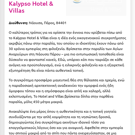
Πάργα
Kalypso Hotel &
Villas
Παρνασσός
Διεύθυνση:
Νάουσα, Πάρος, 84401
Πάρος
Ο καλύτερος τρόπος για να ορίσετε την έννοια που κρύβεται πίσω από
Πάτμος
το Kalypso Hotel & Villas είναι η ιδέα ενός οικογενειακού συγκροτήματος
ακριβώς πάνω στην παραλία, του οποίου οι ιδιοκτήτες έχουν πάνω από
Πάτρα
30 χρόνια εμπειρίας στη φιλοξενία. Βρίσκεται στην παραλία των Αγίων
Αναργύρων στη Νάουσα Πάρου – μια πιο εντυπωσιακή τοποθεσία είναι
Παύλιανη
δύσκολο να φανταστεί κανείς. Εδώ, υπάρχει κάτι που ταιριάζει σε κάθε
ανάγκη και προϋπολογισμό, ενώ η ειλικρινής φιλοξενία και η εξαιρετική
Πειραιάς
εξυπηρέτηση θα είναι πάντα αυθεντικά τοπική.
Το συγκρότημα προσφέρει μαγευτική θέα στη θάλασσα και ηρεμία, ενώ
Πελοπόννησος
η παραδοσιακή αρχιτεκτονική αναδεικνύει την ομορφιά ενός ήδη
όμορφου τόπου και η ατμόσφαιρα είναι απλή και χαλαρή, αλλά
Πήλιο
εκλεπτυσμένη. Το Hotel and Villas βρίσκεται δίπλα στην παρθένα
παραλία, μόλις 450 μέτρα μακριά.
Πιερία
Ανακαλύψτε ένα μέρος όπου η αυθεντικότητα και η τοπική γοητεία
Πλαταμώνας
συνδυάζονται με την απλή κομψότητα και τη νησιώτικη δροσιά,
δημιουργώντας ένα συγκρότημα ακινήτων ιδανικό τόσο για
Πλύτρα Λακωνίας
επαγγελματικούς λόγους όσο και για αναψυχή. Αφεθείτε στην εμπειρία
του σπιτιού μακριά από το σπίτι που πάντα ονειρευόσασταν, σε μια