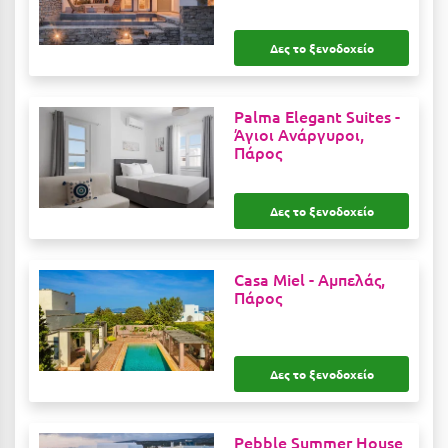
Καρδίτσα
Κάρπαθος
Δες το ξενοδοχείο
Καρπενήσι
Palma Elegant Suites -
Κάρυστος
Άγιοι Ανάργυροι,
Πάρος
Κάσος
Κασσάνδρα
Δες το ξενοδοχείο
Καστοριά
Κατερίνη
Casa Miel -
Αμπελάς,
Πάρος
Κέα - Τζιά
Κερατέα
Δες το ξενοδοχείο
Κέρκυρα
Κεφαλονιά
Pebble Summer House