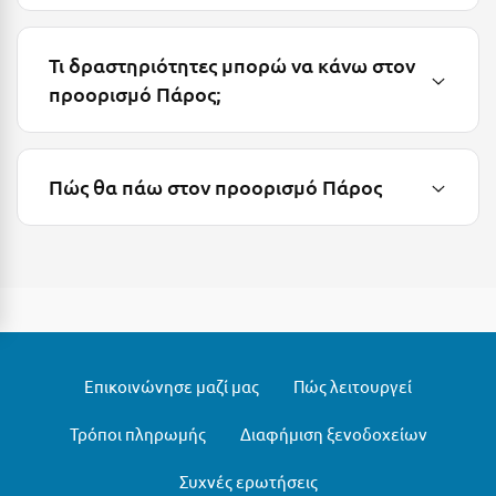
Λευκάδα
Λήμνος
Τι δραστηριότητες μπορώ να κάνω στον
Λίμνη Πλαστήρα
προορισμό Πάρος;
Λιτόχωρο
Λουτρά Πόζαρ
Πώς θα πάω στον προορισμό Πάρος
Λουτρά Υπάτης
Λουτράκι
Λούτσα
Μ
Επικοινώνησε μαζί μας
Πώς λειτουργεί
Μάνη
Τρόποι πληρωμής
Διαφήμιση ξενοδοχείων
Μαραθώνας Αττικής
Συχνές ερωτήσεις
Μαρώνεια