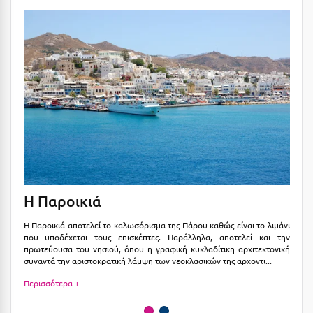
Suites
Βόλος
Βραχάτι Κορινθίας
Βυτίνα
Δες όλες τις προσφορές
Γ
Δες όλα τα πακέτα διακοπών
Γαλαξiδι
Γλυφάδα
Γρεβενά
Η Παροικιά
Η
Γύθειο
Η Παροικιά αποτελεί το καλωσόρισμα της Πάρου καθώς είναι το λιμάνι
Η 
Δ
που υποδέχεται τους επισκέπτες. Παράλληλα, αποτελεί και την
βό
πρωτεύουσα του νησιού, όπου η γραφική κυκλαδίτικη αρχιτεκτονική
νη
συναντά την αριστοκρατική λάμψη των νεοκλασικών της αρχοντι
...
γι
Δελφοί
Περισσότερα +
Πε
Διακοπτό