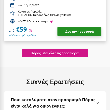
Κοζάνη
έως 30/11/2026
Κοντά σε Παραλία!
Κοκκώνι Κορινθίας
ΕΠΙΠΛΕΟΝ Κέρδος έως 10% σε yellows!
Κομοτηνή
ΑΜΕΣΗ Online κράτηση
€59
Κόνιτσα
από
Δες την προσφορά
* ελάχιστη τιμή περιόδου
Κόρινθος
Κορώνη
Πάρος - Δες όλες τις προσφορές
Κουρούτα Ηλείας
Κουφονήσια
Κρήτη
Συχνές Ερωτήσεις
Κρουαζιέρες
Κύθηρα
Ποια καταλύματα στον προορισμό Πάρος
είναι καλά για οικογένειες;
Κυλλήνη