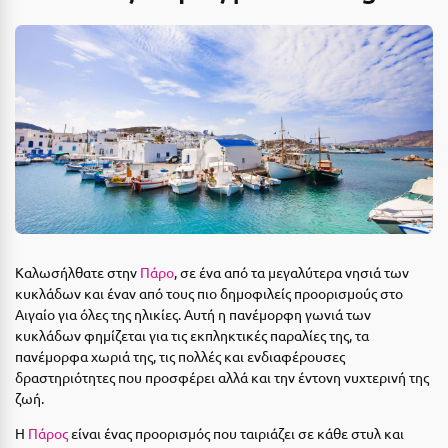
Αιδηψός
ΤΎΠΟΣ ΔΙΑΤΡΟΦΉΣ
Διαμονή Μόνο
Αλεξανδρούπολη
Πρωινό
Αλισσός Αχαΐας
Ημιδιατροφή
Αλόννησος
Ημιδιατροφή + Ποτά
Αμαλιάδα
Πλήρης Διατροφή
Αμάρυνθος
All Inclusive
Αμοργός
Καλωσήλθατε στην
Πάρο
, σε ένα από τα μεγαλύτερα νησιά των
Ένα Γεύμα
Αμφίκλεια
κυκλάδων και έναν από τους πιο δημοφιλείς προορισμούς στο
Αιγαίο για όλες της ηλικίες. Αυτή η πανέμορφη γωνιά των
Δύο Γεύματα + Ποτά
Ανάβυσσος
κυκλάδων φημίζεται για τις εκπληκτικές παραλίες της, τα
πανέμορφα χωριά της, τις πολλές και ενδιαφέρουσες
Άνδρος
ΤΎΠΟΣ ΚΑΤΑΛΎΜΑΤΟΣ
δραστηριότητες που προσφέρει αλλά και την έντονη νυχτερινή της
Αντίπαρος
ζωή.
Ξενοδοχεία 1 Αστέρι
Η
Πάρος
είναι ένας προορισμός που ταιριάζει σε κάθε στυλ και
Αράχωβα
Ξενοδοχεία 2 Αστέρων