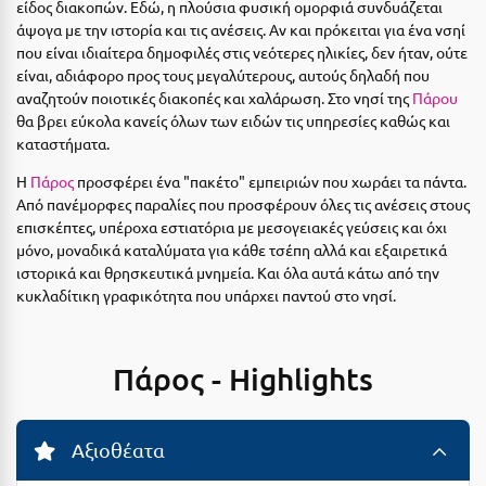
είδος διακοπών. Εδώ, η πλούσια φυσική ομορφιά συνδυάζεται
Αργολίδα
άψογα με την ιστορία και τις ανέσεις. Αν και πρόκειται για ένα νσηί
Ξενοδοχεία 3 Αστέρων
που είναι ιδιαίτερα δημοφιλές στις νεότερες ηλικίες, δεν ήταν, ούτε
Αριδαία
Ξενοδοχεία 4 Αστέρων
είναι, αδιάφορο προς τους μεγαλύτερους, αυτούς δηλαδή που
αναζητούν ποιοτικές διακοπές και χαλάρωση. Στο νησί της
Πάρου
Αρκαδία
Ξενοδοχεία 5 Αστέρων
θα βρει εύκολα κανείς όλων των ειδών τις υπηρεσίες καθώς και
καταστήματα.
Αρκίτσα
Βίλες
Η
Πάρος
προσφέρει ένα "πακέτο" εμπειριών που χωράει τα πάντα.
Αρτέμιδα
Κρουαζιέρες
Από πανέμορφες παραλίες που προσφέρουν όλες τις ανέσεις στους
επισκέπτες, υπέροχα εστιατόρια με μεσογειακές γεύσεις και όχι
Αρχαία Ολυμπία
Ενοικιαζόμενα Δωμάτια
μόνο, μοναδικά καταλύματα για κάθε τσέπη αλλά και εξαιρετικά
ιστορικά και θρησκευτικά μνημεία. Και όλα αυτά κάτω από την
Αστυπάλαια
Διαμερίσματα
κυκλαδίτικη γραφικότητα που υπάρχει παντού στο νησί.
Αττική
Studios
Αχαΐα
Boutique Hotels
Πάρος - Highlights
Ξενώνες
Β
Camping
Αξιοθέατα
Βansko