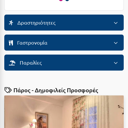
Ε
Ελάτη Αρκαδίας
Δραστηριότητες
Ελληνικό Αρκαδίας
Ελούντα Κρήτης
Γαστρονομία
Ερέτρια
Ερμιόνη
Παραλίες
Εύβοια
Ευρυτανία
Πάρος - Δημοφιλείς Προσφορές
Ζ
Ζαγοροχώρια
Ζάκυνθος