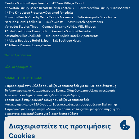
Πόρος
Pandora Studios & Apartments
4* Zeus Village Resort
5* Avaton Luxury Beach Resort Relais & Chateaux
Porto Vecchio Luxury Suites Spetses
4* The King Jason Protaras – Designed for adults
Πόρτο Χέλι
Romanos Beach Villas by Xenia Resorts Messenia
Sofia Areopolis Guesthouse
Nereides Hotel Chalkidiki
Taki's Guests
Kastri Beach Apartments
Πρέβεζα
Voreades Studios Tinos
Gennadi Dreams Holiday Villa Rhodes
4* Lila Guesthouse Ermoupoli
Kassandra Studios Chalkidiki
Kassandra Villas Chalkidiki
Melidron Stylish Hotel & Apartments
Πύλος
4* Alleys Boutique Hotel & Spa
Salt Boutique Hotel
4* Athens Mansion Luxury Suites
Πύργος
Όλα τα ξενοδοχεία
Ρ
Όλοι οι προορισμοί
ΔΙΑΒΑΣΤΕ ΣΤΟ BLOG ΜΑΣ
Ρέθυμνο
8 προορισμοί στην Ελλάδα που αξίζει να επισκεφθείς για τα ΠΟΠ προϊόντα τους
Ρίο
Το Λιτόχωρο και οι Καταρράκτες του Ενιπέα: Οδηγός για μια αξέχαστη εκδρομή
Τι να κάνω ένα 3ήμερο στο Γαλαξίδι και τους Δελφούς
Τα τοπ χωριά στη Λακωνική Μάνη που αξίζει να επισκεφθείς
Ρόδος
Ψάχνεις νησί για τον 15Αύγουστο; Βρες τις καλύτερες προσφορές στο Ekdromi.gr
4 αρχαιολογικοί χώροι στην Ελλάδα που πρέπει να δεις έστω μία φορά στη ζωή σου
3 οικογενειακά καταλύματα για διακοπές στα Σύβοτα
Σ
Τα 11 καλύτερα καλοκαιρινά resorts στην Ελλάδα
7 μικρά ελληνικά νησιά για αξέχαστες καλοκαιρινές διακοπές
5+1 ινσταγκραμικές παραλίες στην Ελλάδα που αξίζουν μια θέση στο feed σου
Σαλαμίνα
Συχνές Ερωτήσεις (FAQs) για Ξενοδοχεία