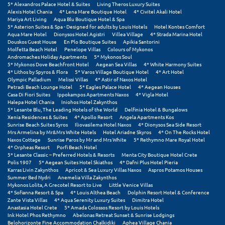
Πάργα
5* Alexandros Palace Hotel & Suites
Living Theros Luxury Suites
Alexis Hotel Chania
4* Lena Mare Boutique Hotel
4* Civitel Akali Hotel
Παρνασσός
Mariya Art Living
Aqua Blu Boutique Hotel & Spa
5* Asterion Suites & Spa - Designed for adults by Louis Hotels
Hotel Kontes Comfort
Aqua Mare Hotel
Dionysos Hotel Agistri
Villea Village
4* Strada Marina Hotel
Πάρος
Douskos Guest House
En Plo Boutique Suites
Apikia Santorini
Molfetta Beach Hotel
Penelope Villas
Colours of Mykonos
Andromaches Holiday Apartments
5* Mykonos Soul
Πάτμος
5* Mykonos Dove Beachfront Hotel
Aegean Sea Villas
4* White Harmony Suites
4* Lithos by Spyros & Flora
5* Varos Village Boutique Hotel
4* Art Hotel
Πάτρα
Olympic Palladium
Melissi Villas
4* Astir of Naxos Hotel
Petradi Beach Lounge Hotel
5* Eagles Palace Hotel
4* Aegean Houses
Casa Di Fiori Suites
Ippokampos Apartments Naxos
4* Vigla Hotel
Παύλιανη
Halepa Hotel Chania
Iniohos Hotel Zakynthos
5* Lesante Blu, The Leading Hotels of the World
Delfinia Hotel & Bungalows
Πειραιάς
Xenia Residences & Suites
4* Apollo Resort
Angela Apartments Kos
Sunrise Beach Suites Syros
Iliovasilema Hotel Naxos
4* Dionysos Sea Side Resort
Mrs Armelina by Mr&Mrs White Hotels
Hotel Ariadne Skyros
4* On The Rocks Hotel
Πελοπόννησος
Naxos Cottage
Sunrise Paros by Mr and Mrs White
5* Rethymno Mare Royal Hotel
4* Orpheas Resort
Porfi Beach Hotel
Πήλιο
5* Lesante Classic – Preferred Hotels & Resorts
Menta City Boutique Hotel Crete
Polis 1907
5* Aegean Suites Hotel Skiathos
4* Dafni Plus Hotel Pieria
Karras Livin Zakynthos
Apricot & Sea Luxury Villas Naxos
Aspros Potamos Houses
Πιερία
Summer Bed Nydri
Anemelia Villa Zakynthos
Mykonos Lolita, A Grecotel Resort to Live
Little Venice Villas
Πλαταμώνας
4* Sofianna Resort & Spa
4* Louis Althea Beach
Dolphin Resort Hotel & Conference
Zante Vista Villas
4* Aqua Serenity Luxury Suites
Dimitra Hotel
Anastasia Hotel Crete
5* Amada Colossos Resort by Louis Hotels
Πλύτρα Λακωνίας
Ink Hotel Phos Rethymno
Abelonas Retreat Sunset & Sunrise Lodgings
Belohorizonte Fine Accommodation Chalkidiki
Aphea Village Chania