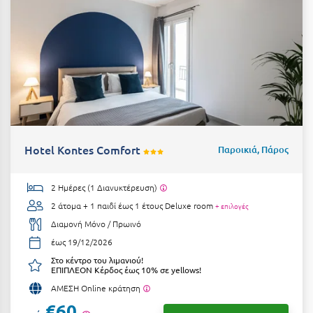
Ιωάννινα
Κ
Καβάλα
Καλάβρυτα
Καλαμάτα
Hotel Kontes Comfort
Παροικιά, Πάρος
Κάλαμος
Καλαμπάκα
2 Ημέρες (1 Διανυκτέρευση)
2 άτομα + 1 παιδί έως 1 έτους
Deluxe room
+ επιλογές
Κάλυμνος
Διαμονή Μόνο / Πρωινό
Καμένα Βούρλα
έως 19/12/2026
Στο κέντρο του λιμανιού!
Καρδάμαινα
ΕΠΙΠΛΕΟΝ Κέρδος έως 10% σε yellows!
Καρδαμύλη
ΑΜΕΣΗ Online κράτηση
€60