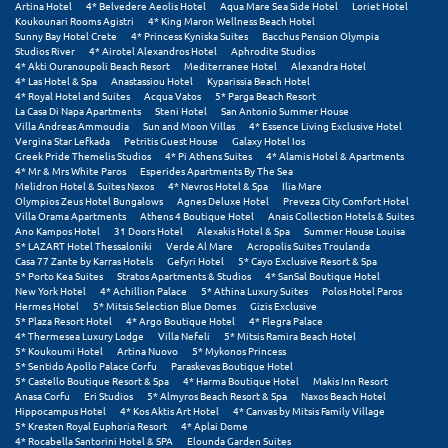
Artina Hotel
4* Belvedere Aeolis Hotel
Aqua Mare Sea Side Hotel
Loriet Hotel
Koukounari Rooms Agistri
4* King Maron Wellness Beach Hotel
Ξυλόκαστρο
Sunny Bay Hotel Crete
4* Princess Kyniska Suites
Bacchus Pension Olympia
Studios River
4* Airotel Alexandros Hotel
Aphrodite Studios
4* Akti Ouranoupoli Beach Resort
Mediterranee Hotel
Alexandra Hotel
4* Las Hotel & Spa
Anastassiou Hotel
Kyparissia Beach Hotel
Ο
4* Royal Hotel and Suites
Acqua Vatos
5* Parga Beach Resort
La Casa Di Napa Apartments
Steni Hotel
San Antonio Summer House
Villa Andreas Ammoudia
Sun and Moon Villas
4* Essence Living Exclusive Hotel
Ορεινή Αρκαδία
Vergina Star Lefkada
Petritis Guest House
Galaxy Hotel Ios
Greek Pride Themelis Studios
4* Pi Athens Suites
4* Alamis Hotel & Apartments
Ορεινή Ναυπακτία
4* Mr & Mrs White Paros
Esperides Apartments By The Sea
Melidron Hotel & Suites Naxos
4* Nevros Hotel & Spa
Ilia Mare
Olympios Zeus Hotel Bungalows
Agnes Deluxe Hotel
Preveza City Comfort Hotel
Π
Villa Orama Apartments
Athens 4 Boutique Hotel
Anais Collection Hotels & Suites
Ano Kampos Hotel
31 Doors Hotel
Alexakis Hotel & Spa
Summer House Louisa
5* LAZART Hotel Thessaloniki
Verde Al Mare
Acropolis Suites Troulanda
Πάλαιρος
Casa 77 Zante by Karras Hotels
Gefyri Hotel
5* Cayo Exclusive Resort & Spa
5* Porto Kea Suites
Stratos Apartments & Studios
4* SanSal Boutique Hotel
New York Hotel
4* Achillion Palace
5* Athina Luxury Suites
Polos Hotel Paros
Παξοί
Hermes Hotel
5* Mitsis Selection Blue Domes
Gizis Exclusive
5* Plaza Resort Hotel
4* Argo Boutique Hotel
4* Flegra Palace
Παραλία Κατερίνης
4* Thermesea Luxury Lodge
Villa Nefeli
5* Mitsis Ramira Beach Hotel
5* Koukoumi Hotel
Artina Nuovo
5* Mykonos Princess
5* Sentido Apollo Palace Corfu
Paraskevas Boutique Hotel
Παραλία Λιτοχώρου
5* Castello Boutique Resort & Spa
4* Harma Boutique Hotel
Makis Inn Resort
Anasa Corfu
Eri Studios
5* Almyros Beach Resort & Spa
Naxos Beach Hotel
Παράλιο Άστρος
Hippocampus Hotel
4* Kos Aktis Art Hotel
4* Canvas by Mitsis Family Village
5* Kresten Royal Euphoria Resort
4* Aplai Dome
4* Rocabella Santorini Hotel & SPA
Elounda Garden Suites