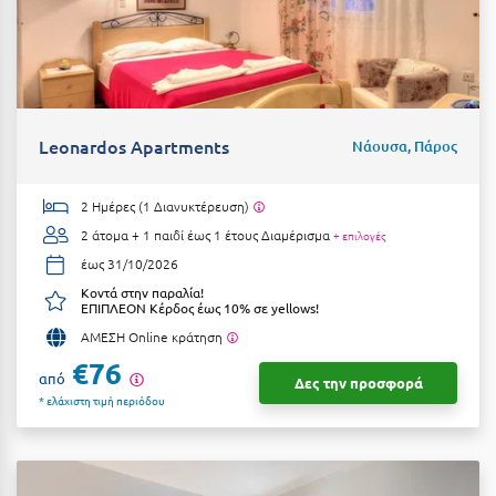
Η
Ηλεία
Ηράκλειο
Leonardos Apartments
Νάουσα, Πάρος
Θ
Θάσος
2 Ημέρες (1 Διανυκτέρευση)
2 άτομα + 1 παιδί έως 1 έτους
Διαμέρισμα
+ επιλογές
Θεσσαλονίκη
έως 31/10/2026
Κοντά στην παραλία!
Ι
ΕΠΙΠΛΕΟΝ Κέρδος έως 10% σε yellows!
ΑΜΕΣΗ Online κράτηση
Ιεράπετρα
€76
από
Δες την προσφορά
Ιθάκη
* ελάχιστη τιμή περιόδου
Ικαρία
Ίος