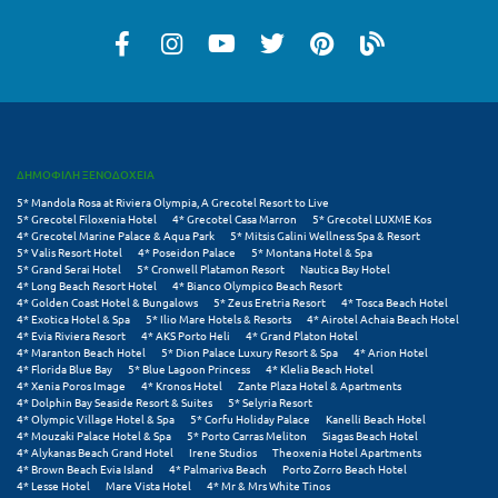
Μεθώνη
Μεσολόγγι
Μεσσηνία
Μετέωρα
ΔΗΜΟΦΙΛΗ ΞΕΝΟΔΟΧΕΙΑ
Μέτσοβο
5* Mandola Rosa at Riviera Olympia, A Grecotel Resort to Live
5* Grecotel Filoxenia Hotel
4* Grecotel Casa Marron
5* Grecotel LUXME Kos
4* Grecotel Marine Palace & Aqua Park
5* Mitsis Galini Wellness Spa & Resort
Μήλος
5* Valis Resort Hotel
4* Poseidon Palace
5* Montana Hotel & Spa
5* Grand Serai Hotel
5* Cronwell Platamon Resort
Nautica Bay Hotel
Μονεμβασιά
4* Long Beach Resort Hotel
4* Bianco Olympico Beach Resort
4* Golden Coast Hotel & Bungalows
5* Zeus Eretria Resort
4* Tosca Beach Hotel
4* Exotica Hotel & Spa
5* Ilio Mare Hotels & Resorts
4* Airotel Achaia Beach Hotel
Μουζάκι
4* Evia Riviera Resort
4* AKS Porto Heli
4* Grand Platon Hotel
4* Maranton Beach Hotel
5* Dion Palace Luxury Resort & Spa
4* Arion Hotel
Μπαλί Κρήτης
4* Florida Blue Bay
5* Blue Lagoon Princess
4* Klelia Beach Hotel
4* Xenia Poros Image
4* Kronos Hotel
Zante Plaza Hotel & Apartments
4* Dolphin Bay Seaside Resort & Suites
5* Selyria Resort
Μπάνσκο
4* Olympic Village Hotel & Spa
5* Corfu Holiday Palace
Kanelli Beach Hotel
4* Mouzaki Palace Hotel & Spa
5* Porto Carras Meliton
Siagas Beach Hotel
Μπούκα Μεσσηνίας
4* Alykanas Beach Grand Hotel
Irene Studios
Theoxenia Hotel Apartments
4* Brown Beach Evia Island
4* Palmariva Beach
Porto Zorro Beach Hotel
4* Lesse Hotel
Mare Vista Hotel
4* Mr & Mrs White Tinos
Μύκονος