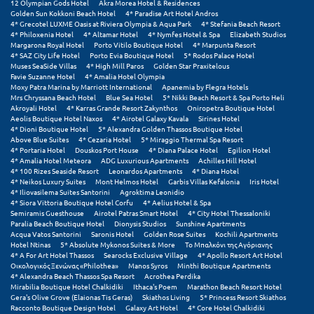
12 Olympian Gods Hotel
Akra Morea Hotel & Residences
Golden Sun Kokkoni Beach Hotel
4* Paradise Art Hotel Andros
Μυστράς
4* Grecotel LUXME Oasis at Riviera Olympia & Aqua Park
4* Stefania Beach Resort
4* Philoxenia Hotel
4* Altamar Hotel
4* Nymfes Hotel & Spa
Elizabeth Studios
Margarona Royal Hotel
Porto Vitilo Boutique Hotel
4* Marpunta Resort
Μυτιλήνη
4* SAZ City Life Hotel
Porto Evia Boutique Hotel
5* Rodos Palace Hotel
Muses SeaSide Villas
4* High Mill Paros
Golden Star Praxitelous
Favie Suzanne Hotel
4* Amalia Hotel Olympia
Ν
Moxy Patra Marina by Marriott International
Apanemia by Flegra Hotels
Mrs Chryssana Beach Hotel
Blue Sea Hotel
5* Nikki Beach Resort & Spa Porto Heli
Akroyali Hotel
4* Karras Grande Resort Zakynthos
Oniropetra Boutique Hotel
Νάξος
Aeolis Boutique Hotel Naxos
4* Airotel Galaxy Kavala
Sirines Hotel
4* Dioni Boutique Hotel
5* Alexandra Golden Thassos Boutique Hotel
Above Blue Suites
4* Cezaria Hotel
5* Miraggio Thermal Spa Resort
Νάουσα
4* Portaria Hotel
Douskos Port House
4* Diana Palace Hotel
Egilion Hotel
4* Amalia Hotel Meteora
ADG Luxurious Apartments
Achilles Hill Hotel
Ναυπακτία
4* 100 Rizes Seaside Resort
Leonardos Apartments
4* Diana Hotel
4* Neikos Luxury Suites
Mont Helmos Hotel
Garbis Villas Kefalonia
Iris Hotel
4* Iliovasilema Suites Santorini
Agroktima Leonidio
Ναύπλιο
4* Siora Vittoria Boutique Hotel Corfu
4* Aelius Hotel & Spa
Semiramis Guesthouse
Airotel Patras Smart Hotel
4* City Hotel Thessaloniki
Νέα Μάκρη
Paralia Beach Boutique Hotel
Dionysis Studios
Sunshine Apartments
Acqua Vatos Santorini
Saronis Hotel
Golden Rose Suites
Kochili Apartments
Hotel Ntinas
5* Absolute Mykonos Suites & More
Το Μπαλκόνι της Αγόριανης
Νέα Στύρα Εύβοιας
4* A For Art Hotel Thassos
Searocks Exclusive Village
4* Apollo Resort Art Hotel
Οικολογικός Ξενώνας «Philothea»
Manos Syros
Minthi Boutique Apartments
Νέοι Πόροι Πιερίας
4* Alexandra Beach Thassos Spa Resort
Acrothea Perdika
Mirabilia Boutique Hotel Chalkidiki
Ithaca's Poem
Marathon Beach Resort Hotel
Gera's Olive Grove (Elaionas Tis Geras)
Skiathos Living
5* Princess Resort Skiathos
Racconto Boutique Design Hotel
Galaxy Art Hotel
4* Core Hotel Chalkidiki
Ξ