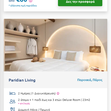
από
Καρδίτσα
Δες την προσφορά
* ελάχιστη τιμή περιόδου
Κάρπαθος
Καρπενήσι
Κάρυστος
Κάσος
Κασσάνδρα
Καστοριά
Κατερίνη
Κέα - Τζιά
Paridian Living
Παροικιά, Πάρος
Κερατέα
2 Ημέρες (1 Διανυκτέρευση)
Κέρκυρα
2 άτομα + 1 παιδί έως και 3 ετών
Deluxe Room | 23m2
+ επιλογές
Κεφαλονιά
Διαμονή Μόνο / Πρωινό