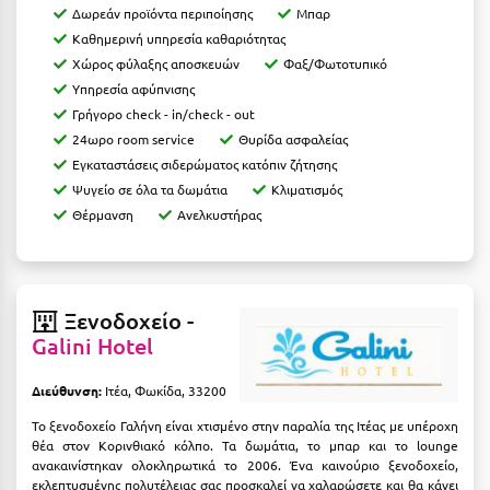
Η
Δωρεάν προϊόντα περιποίησης
Μπαρ
Καθημερινή υπηρεσία καθαριότητας
Ηλεία
Χώρος φύλαξης αποσκευών
Φαξ/Φωτοτυπικό
Υπηρεσία αφύπνισης
Ηράκλειο
Γρήγορο check - in/check - out
24ωρο room service
Θυρίδα ασφαλείας
Θ
Εγκαταστάσεις σιδερώματος κατόπιν ζήτησης
Ψυγείο σε όλα τα δωμάτια
Κλιματισμός
Θάσος
Θέρμανση
Ανελκυστήρας
Θεσσαλονίκη
Ι
Ξενοδοχείο -
Galini Hotel
Ιεράπετρα
Ιθάκη
Διεύθυνση:
Ιτέα, Φωκίδα, 33200
Ικαρία
Το ξενοδοχείο Γαλήνη είναι χτισμένο στην παραλία της Ιτέας με υπέροχη
θέα στον Κορινθιακό κόλπο. Τα δωμάτια, το μπαρ και το lounge
ανακαινίστηκαν ολοκληρωτικά το 2006. Ένα καινούριο ξενοδοχείο,
Ίος
εκλεπτυσμένης πολυτέλειας σας προσκαλεί να χαλαρώσετε και θα κάνει