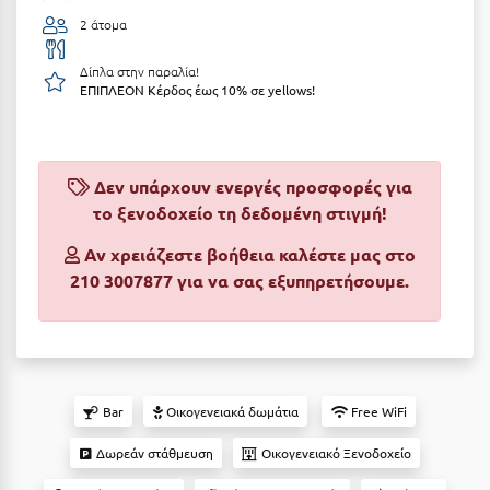
2 άτομα
Αργολίδα
Ξενοδοχεία 3 Αστέρων
Αριδαία
Δίπλα στην παραλία!
Ξενοδοχεία 4 Αστέρων
ΕΠΙΠΛΕΟΝ Κέρδος έως 10% σε yellows!
Αρκαδία
Ξενοδοχεία 5 Αστέρων
Αρκίτσα
Βίλες
Δεν υπάρχουν ενεργές προσφορές για
Αρτέμιδα
Κρουαζιέρες
το ξενοδοχείο τη δεδομένη στιγμή!
Αρχαία Ολυμπία
Ενοικιαζόμενα Δωμάτια
Αν χρειάζεστε βοήθεια καλέστε μας στο
Αστυπάλαια
210 3007877 για να σας εξυπηρετήσουμε.
Διαμερίσματα
Αττική
Studios
Αχαΐα
Boutique Hotels
Ξενώνες
Β
Bar
Οικογενειακά δωμάτια
Free WiFi
Camping
Δωρεάν στάθμευση
Οικογενειακό Ξενοδοχείο
Βansko