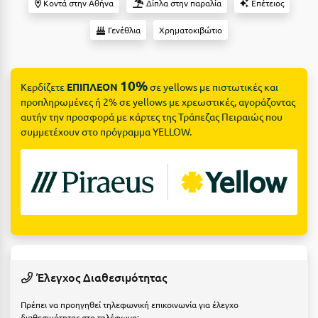
Suites
Κοντά στην Αθήνα
Δίπλα στην παραλία
Επέτειος
Βόλος
Γενέθλια
Χρηματοκιβώτιο
Βραχάτι Κορινθίας
Βυτίνα
Δες όλες τις προσφορές
10%
Κερδίζετε
ΕΠΙΠΛΕΟΝ
σε yellows με πιστωτικές και
Γ
Δες όλα τα πακέτα διακοπών
προπληρωμένες ή 2% σε yellows με χρεωστικές, αγοράζοντας
αυτήν την προσφορά με κάρτες της Τράπεζας Πειραιώς που
Γαλαξiδι
συμμετέχουν στο πρόγραμμα YELLOW.
Γλυφάδα
Γρεβενά
Γύθειο
Δ
Δελφοί
Έλεγχος Διαθεσιμότητας
Διακοπτό
Πρέπει να προηγηθεί τηλεφωνική επικοινωνία για έλεγχο
διαθεσιμότητας στο τηλέφωνο: