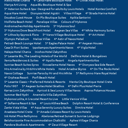
Alexis Hotel Chania
4* Lena Mare Boutique Hotel
4* Civitel Akali Hotel
Mariya Art Living
Aqua Blu Boutique Hotel & Spa
5* Asterion Suites & Spa - Designed for adults by Louis Hotels
Hotel Kontes Comfort
Μυστράς
Aqua Mare Hotel
Dionysos Hotel Agistri
Villea Village
4* Strada Marina Hotel
Douskos Guest House
En Plo Boutique Suites
Apikia Santorini
Μυτιλήνη
Molfetta Beach Hotel
Penelope Villas
Colours of Mykonos
Andromaches Holiday Apartments
5* Mykonos Soul
5* Mykonos Dove Beachfront Hotel
Aegean Sea Villas
4* White Harmony Suites
Ν
4* Lithos by Spyros & Flora
5* Varos Village Boutique Hotel
4* Art Hotel
Olympic Palladium
Melissi Villas
4* Astir of Naxos Hotel
Petradi Beach Lounge Hotel
5* Eagles Palace Hotel
4* Aegean Houses
Νάξος
Casa Di Fiori Suites
Ippokampos Apartments Naxos
4* Vigla Hotel
Halepa Hotel Chania
Iniohos Hotel Zakynthos
5* Lesante Blu, The Leading Hotels of the World
Delfinia Hotel & Bungalows
Νάουσα
Xenia Residences & Suites
4* Apollo Resort
Angela Apartments Kos
Sunrise Beach Suites Syros
Iliovasilema Hotel Naxos
4* Dionysos Sea Side Resort
Ναυπακτία
Mrs Armelina by Mr&Mrs White Hotels
Hotel Ariadne Skyros
4* On The Rocks Hotel
Naxos Cottage
Sunrise Paros by Mr and Mrs White
5* Rethymno Mare Royal Hotel
4* Orpheas Resort
Porfi Beach Hotel
Ναύπλιο
5* Lesante Classic – Preferred Hotels & Resorts
Menta City Boutique Hotel Crete
Polis 1907
5* Aegean Suites Hotel Skiathos
4* Dafni Plus Hotel Pieria
Karras Livin Zakynthos
Apricot & Sea Luxury Villas Naxos
Aspros Potamos Houses
Νέα Μάκρη
Summer Bed Nydri
Anemelia Villa Zakynthos
Mykonos Lolita, A Grecotel Resort to Live
Little Venice Villas
Νέα Στύρα Εύβοιας
4* Sofianna Resort & Spa
4* Louis Althea Beach
Dolphin Resort Hotel & Conference
Zante Vista Villas
4* Aqua Serenity Luxury Suites
Dimitra Hotel
Anastasia Hotel Crete
5* Amada Colossos Resort by Louis Hotels
Νέοι Πόροι Πιερίας
Ink Hotel Phos Rethymno
Abelonas Retreat Sunset & Sunrise Lodgings
Belohorizonte Fine Accommodation Chalkidiki
Aphea Village Chania
Pandora Studios & Apartments
4* Zeus Village Resort
Ξ