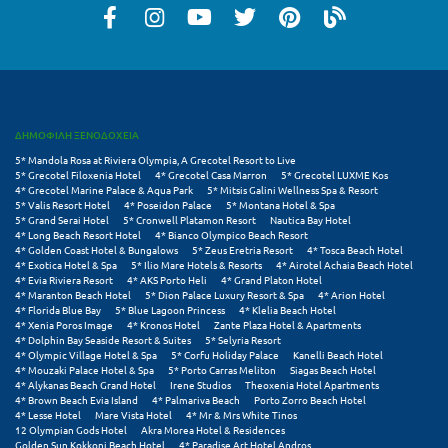
Κύμη Ευβοίας
Κυπαρισσία
Κύπρος
Κως
ΔΗΜΟΦΙΛΗ ΞΕΝΟΔΟΧΕΙΑ
5* Mandola Rosa at Riviera Olympia, A Grecotel Resort to Live
5* Grecotel Filoxenia Hotel
4* Grecotel Casa Marron
5* Grecotel LUXME Kos
Λ
4* Grecotel Marine Palace & Aqua Park
5* Mitsis Galini Wellness Spa & Resort
5* Valis Resort Hotel
4* Poseidon Palace
5* Montana Hotel & Spa
5* Grand Serai Hotel
5* Cronwell Platamon Resort
Nautica Bay Hotel
Λαγκάδια
4* Long Beach Resort Hotel
4* Bianco Olympico Beach Resort
4* Golden Coast Hotel & Bungalows
5* Zeus Eretria Resort
4* Tosca Beach Hotel
Λακόπετρα Αχαΐας
4* Exotica Hotel & Spa
5* Ilio Mare Hotels & Resorts
4* Airotel Achaia Beach Hotel
4* Evia Riviera Resort
4* AKS Porto Heli
4* Grand Platon Hotel
4* Maranton Beach Hotel
5* Dion Palace Luxury Resort & Spa
4* Arion Hotel
Λακωνία
4* Florida Blue Bay
5* Blue Lagoon Princess
4* Klelia Beach Hotel
4* Xenia Poros Image
4* Kronos Hotel
Zante Plaza Hotel & Apartments
Λασίθι
4* Dolphin Bay Seaside Resort & Suites
5* Selyria Resort
4* Olympic Village Hotel & Spa
5* Corfu Holiday Palace
Kanelli Beach Hotel
4* Mouzaki Palace Hotel & Spa
5* Porto Carras Meliton
Siagas Beach Hotel
Λεπτοκαρυά
4* Alykanas Beach Grand Hotel
Irene Studios
Theoxenia Hotel Apartments
4* Brown Beach Evia Island
4* Palmariva Beach
Porto Zorro Beach Hotel
Λέσβος
4* Lesse Hotel
Mare Vista Hotel
4* Mr & Mrs White Tinos
12 Olympian Gods Hotel
Akra Morea Hotel & Residences
Golden Sun Kokkoni Beach Hotel
4* Paradise Art Hotel Andros