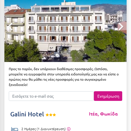
Αιδηψός
ΤΎΠΟΣ ΔΙΑΤΡΟΦΉΣ
Διαμονή Μόνο
Αλεξανδρούπολη
Πρωινό
Αλισσός Αχαΐας
Ημιδιατροφή
Αλόννησος
Ημιδιατροφή + Ποτά
Αμαλιάδα
Πλήρης Διατροφή
Αμάρυνθος
Προς το παρόν, δεν υπάρχουν διαθέσιμες προσφορές. Ωστόσο,
All Inclusive
Αμοργός
μπορείτε να εγγραφείτε στην υπηρεσία ειδοποίησής μας και να είστε ο
πρώτος που θα μάθει τις νέες προσφορές για το συγκεκριμένο
Ένα Γεύμα
Αμφίκλεια
ξενοδοχείο!
Δύο Γεύματα + Ποτά
Ανάβυσσος
Ενημέρωση
Άνδρος
ΤΎΠΟΣ ΚΑΤΑΛΎΜΑΤΟΣ
Galini Hotel
Ιτέα, Φωκίδα
Αντίπαρος
Ξενοδοχεία 1 Αστέρι
Αράχωβα
Ξενοδοχεία 2 Αστέρων
2 Ημέρες (1 Διανυκτέρευση)