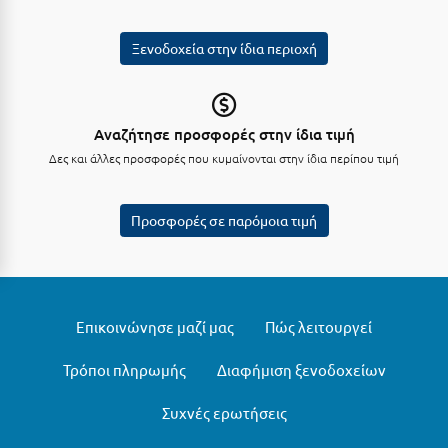
Κοζάνη
Ξενοδοχεία στην ίδια περιοχή
Κοκκώνι Κορινθίας
Κομοτηνή
Κόνιτσα
Αναζήτησε προσφορές στην ίδια τιμή
Δες και άλλες προσφορές που κυμαίνονται στην ίδια περίπου τιμή
Κόρινθος
Κορώνη
Προσφορές σε παρόμοια τιμή
Κουρούτα Ηλείας
Κουφονήσια
Κρήτη
Επικοινώνησε μαζί μας
Πώς λειτουργεί
Κρουαζιέρες
Τρόποι πληρωμής
Διαφήμιση ξενοδοχείων
Κύθηρα
Συχνές ερωτήσεις
Κυλλήνη