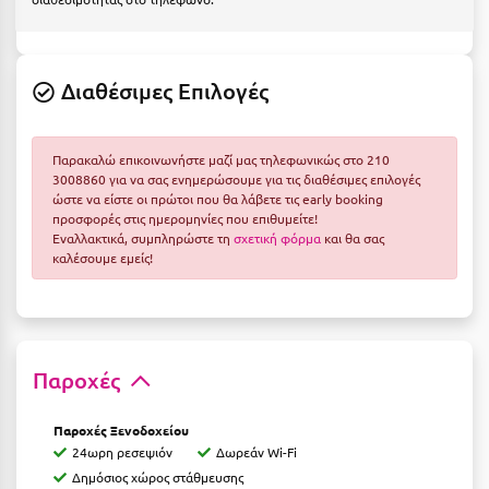
Ε
Ελάτη Αρκαδίας
Διαθέσιμες Επιλογές
Ελληνικό Αρκαδίας
Ελούντα Κρήτης
Παρακαλώ επικοινωνήστε μαζί μας τηλεφωνικώς στο 210
3008860 για να σας ενημερώσουμε για τις διαθέσιμες επιλογές
Ερέτρια
ώστε να είστε οι πρώτοι που θα λάβετε τις early booking
προσφορές στις ημερομηνίες που επιθυμείτε!
Ερμιόνη
Εναλλακτικά, συμπληρώστε τη
σχετική φόρμα
και θα σας
καλέσουμε εμείς!
Εύβοια
Ευρυτανία
Ζ
Παροχές
Ζαγοροχώρια
Παροχές Ξενοδοχείου
Ζάκυνθος
24ωρη ρεσεψιόν
Δωρεάν Wi-Fi
Δημόσιος χώρος στάθμευσης