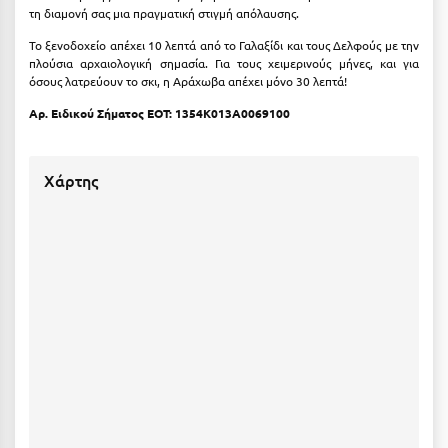
τη διαμονή σας μια πραγματική στιγμή απόλαυσης.
Ιωάννινα
Το ξενοδοχείο απέχει 10 λεπτά από το Γαλαξίδι και τους Δελφούς με την
πλούσια αρχαιολογική σημασία. Για τους χειμερινούς μήνες, και για
Κ
όσους λατρεύουν το σκι, η Αράχωβα απέχει μόνο 30 λεπτά!
Καβάλα
Αρ. Ειδικού Σήματος ΕΟΤ: 1354Κ013Α0069100
Καλάβρυτα
Χάρτης
Καλαμάτα
Κάλαμος
Καλαμπάκα
Κάλυμνος
Καμένα Βούρλα
Καρδάμαινα
Καρδαμύλη