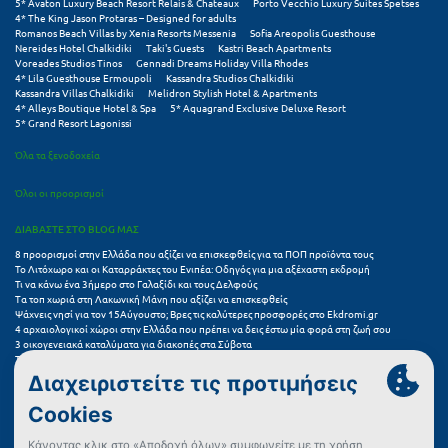
5* Avaton Luxury Beach Resort Relais & Chateaux
Porto Vecchio Luxury Suites Spetses
4* The King Jason Protaras – Designed for adults
Romanos Beach Villas by Xenia Resorts Messenia
Sofia Areopolis Guesthouse
Ξυλόκαστρο
Nereides Hotel Chalkidiki
Taki's Guests
Kastri Beach Apartments
Voreades Studios Tinos
Gennadi Dreams Holiday Villa Rhodes
4* Lila Guesthouse Ermoupoli
Kassandra Studios Chalkidiki
Ο
Kassandra Villas Chalkidiki
Melidron Stylish Hotel & Apartments
4* Alleys Boutique Hotel & Spa
5* Aquagrand Exclusive Deluxe Resort
5* Grand Resort Lagonissi
Ορεινή Αρκαδία
Όλα τα ξενοδοχεία
Ορεινή Ναυπακτία
Όλοι οι προορισμοί
Π
ΔΙΑΒΑΣΤΕ ΣΤΟ BLOG ΜΑΣ
8 προορισμοί στην Ελλάδα που αξίζει να επισκεφθείς για τα ΠΟΠ προϊόντα τους
Πάλαιρος
Το Λιτόχωρο και οι Καταρράκτες του Ενιπέα: Οδηγός για μια αξέχαστη εκδρομή
Τι να κάνω ένα 3ήμερο στο Γαλαξίδι και τους Δελφούς
Παξοί
Τα τοπ χωριά στη Λακωνική Μάνη που αξίζει να επισκεφθείς
Ψάχνεις νησί για τον 15Αύγουστο; Βρες τις καλύτερες προσφορές στο Ekdromi.gr
4 αρχαιολογικοί χώροι στην Ελλάδα που πρέπει να δεις έστω μία φορά στη ζωή σου
Παραλία Κατερίνης
3 οικογενειακά καταλύματα για διακοπές στα Σύβοτα
Τα 11 καλύτερα καλοκαιρινά resorts στην Ελλάδα
Παραλία Λιτοχώρου
7 μικρά ελληνικά νησιά για αξέχαστες καλοκαιρινές διακοπές
5+1 ινσταγκραμικές παραλίες στην Ελλάδα που αξίζουν μια θέση στο feed σου
Παράλιο Άστρος
Συχνές Ερωτήσεις (FAQs) για Ξενοδοχεία