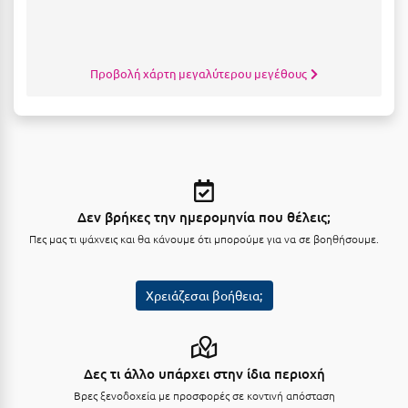
Καρδίτσα
Κάρπαθος
Καρπενήσι
Προβολή χάρτη μεγαλύτερου μεγέθους
Κάρυστος
Κάσος
Κασσάνδρα
Καστοριά
Δεν βρήκες την ημερομηνία που θέλεις;
Πες μας τι ψάχνεις και θα κάνουμε ότι μπορούμε για να σε βοηθήσουμε.
Κατερίνη
Κέα - Τζιά
Χρειάζεσαι βοήθεια;
Κερατέα
Κέρκυρα
Δες τι άλλο υπάρχει στην ίδια περιοχή
Κεφαλονιά
Βρες ξενοδοχεία με προσφορές σε κοντινή απόσταση