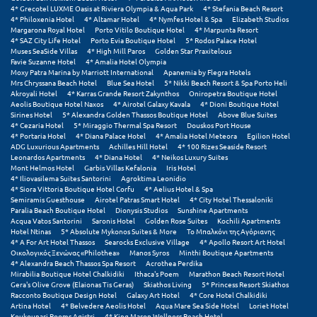
Λευκάδα
4* Grecotel LUXME Oasis at Riviera Olympia & Aqua Park
4* Stefania Beach Resort
4* Philoxenia Hotel
4* Altamar Hotel
4* Nymfes Hotel & Spa
Elizabeth Studios
Λήμνος
Margarona Royal Hotel
Porto Vitilo Boutique Hotel
4* Marpunta Resort
4* SAZ City Life Hotel
Porto Evia Boutique Hotel
5* Rodos Palace Hotel
Muses SeaSide Villas
4* High Mill Paros
Golden Star Praxitelous
Λίμνη Πλαστήρα
Favie Suzanne Hotel
4* Amalia Hotel Olympia
Moxy Patra Marina by Marriott International
Apanemia by Flegra Hotels
Mrs Chryssana Beach Hotel
Blue Sea Hotel
5* Nikki Beach Resort & Spa Porto Heli
Λιτόχωρο
Akroyali Hotel
4* Karras Grande Resort Zakynthos
Oniropetra Boutique Hotel
Aeolis Boutique Hotel Naxos
4* Airotel Galaxy Kavala
4* Dioni Boutique Hotel
Λουτρά Πόζαρ
Sirines Hotel
5* Alexandra Golden Thassos Boutique Hotel
Above Blue Suites
4* Cezaria Hotel
5* Miraggio Thermal Spa Resort
Douskos Port House
4* Portaria Hotel
4* Diana Palace Hotel
4* Amalia Hotel Meteora
Egilion Hotel
Λουτρά Υπάτης
ADG Luxurious Apartments
Achilles Hill Hotel
4* 100 Rizes Seaside Resort
Leonardos Apartments
4* Diana Hotel
4* Neikos Luxury Suites
Λουτράκι
Mont Helmos Hotel
Garbis Villas Kefalonia
Iris Hotel
4* Iliovasilema Suites Santorini
Agroktima Leonidio
4* Siora Vittoria Boutique Hotel Corfu
4* Aelius Hotel & Spa
Λούτσα
Semiramis Guesthouse
Airotel Patras Smart Hotel
4* City Hotel Thessaloniki
Paralia Beach Boutique Hotel
Dionysis Studios
Sunshine Apartments
Acqua Vatos Santorini
Saronis Hotel
Golden Rose Suites
Kochili Apartments
Μ
Hotel Ntinas
5* Absolute Mykonos Suites & More
Το Μπαλκόνι της Αγόριανης
4* A For Art Hotel Thassos
Searocks Exclusive Village
4* Apollo Resort Art Hotel
Οικολογικός Ξενώνας «Philothea»
Manos Syros
Minthi Boutique Apartments
Μάνη
4* Alexandra Beach Thassos Spa Resort
Acrothea Perdika
Mirabilia Boutique Hotel Chalkidiki
Ithaca's Poem
Marathon Beach Resort Hotel
Μαραθώνας Αττικής
Gera's Olive Grove (Elaionas Tis Geras)
Skiathos Living
5* Princess Resort Skiathos
Racconto Boutique Design Hotel
Galaxy Art Hotel
4* Core Hotel Chalkidiki
Artina Hotel
4* Belvedere Aeolis Hotel
Aqua Mare Sea Side Hotel
Loriet Hotel
Μαρώνεια
Koukounari Rooms Agistri
4* King Maron Wellness Beach Hotel