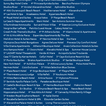
Sunny Bay Hotel Crete
4* Princess Kyniska Suites
Bacchus Pension Olympia
Μεθώνη
Studios River
4* Airotel Alexandros Hotel
Aphrodite Studios
4* Akti Ouranoupoli Beach Resort
Mediterranee Hotel
Alexandra Hotel
4* Las Hotel & Spa
Anastassiou Hotel
Kyparissia Beach Hotel
Μεσολόγγι
4* Royal Hotel and Suites
Acqua Vatos
5* Parga Beach Resort
La Casa Di Napa Apartments
Steni Hotel
San Antonio Summer House
Μεσσηνία
Villa Andreas Ammoudia
Sun and Moon Villas
4* Essence Living Exclusive Hotel
Vergina Star Lefkada
Petritis Guest House
Galaxy Hotel Ios
Greek Pride Themelis Studios
4* Pi Athens Suites
4* Alamis Hotel & Apartments
Μετέωρα
4* Mr & Mrs White Paros
Esperides Apartments By The Sea
Melidron Hotel & Suites Naxos
4* Nevros Hotel & Spa
Ilia Mare
Olympios Zeus Hotel Bungalows
Agnes Deluxe Hotel
Preveza City Comfort Hotel
Μέτσοβο
Villa Orama Apartments
Athens 4 Boutique Hotel
Anais Collection Hotels & Suites
Ano Kampos Hotel
31 Doors Hotel
Alexakis Hotel & Spa
Summer House Louisa
Μήλος
5* LAZART Hotel Thessaloniki
Verde Al Mare
Acropolis Suites Troulanda
Casa 77 Zante by Karras Hotels
Gefyri Hotel
5* Cayo Exclusive Resort & Spa
5* Porto Kea Suites
Stratos Apartments & Studios
4* SanSal Boutique Hotel
Μονεμβασιά
New York Hotel
4* Achillion Palace
5* Athina Luxury Suites
Polos Hotel Paros
Hermes Hotel
Gizis Exclusive
5* Mitsis Selection Blue Domes
Μουζάκι
5* Plaza Resort Hotel
4* Argo Boutique Hotel
4* Flegra Palace
4* Thermesea Luxury Lodge
Villa Nefeli
5* Koukoumi Hotel
5* Mitsis Ramira Beach Hotel
Artina Nuovo
5* Mykonos Princess
Μπαλί Κρήτης
5* Sentido Apollo Palace Corfu
Paraskevas Boutique Hotel
5* Castello Boutique Resort & Spa
4* Harma Boutique Hotel
Makis Inn Resort
Μπάνσκο
Anasa Corfu
Eri Studios
5* Almyros Beach Resort & Spa
Naxos Beach Hotel
Hippocampus Hotel
4* Kos Aktis Art Hotel
4* Canvas by Mitsis Family Village
5* Kresten Royal Euphoria Resort
4* Aplai Dome
Μπούκα Μεσσηνίας
4* Rocabella Santorini Hotel & SPA
Elounda Garden Suites
5* Alexandros Palace Hotel & Suites
Living Theros Luxury Suites
Μύκονος