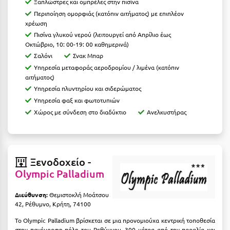
Καρδίτσα
Ξαπλώστρες και ομπρέλες στην πισίνα
Περιποίηση ομορφιάς (κατόπιν αιτήματος) με επιπλέον
Κάρπαθος
χρέωση
Πισίνα γλυκού νερού (λειτουργεί από Απρίλιο έως
Καρπενήσι
Οκτώβριο, 10: 00-19: 00 καθημερινά)
Σαλόνι
Σνακ Μπαρ
Κάρυστος
Υπηρεσία μεταφοράς αεροδρομίου / λιμένα (κατόπιν
αιτήματος)
Κάσος
Υπηρεσία πλυντηρίου και σιδερώματος
Κασσάνδρα
Υπηρεσία φαξ και φωτοτυπιών
Χώρος με σύνδεση στο διαδύκτιο
Ανελκυστήρας
Καστοριά
Κατερίνη
Κέα - Τζιά
Ξενοδοχείο -
Olympic Palladium
Κερατέα
Διεύθυνση:
Θεμιστοκλή Μοάτσου
Κέρκυρα
42, Ρέθυμνο, Κρήτη, 74100
Κεφαλονιά
Το Olympic Palladium βρίσκεται σε μια προνομιούχα κεντρική τοποθεσία
στην πανέμορφη πόλη του Ρεθύμνου, 300 μέτρα από την παραλία και