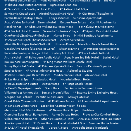
4* Neikos Luxury Suites
Mont Helmos Hotel
Garbis Villas Kefalonia
Iris Hotel
4* Iliovasilema Suites Santorini
Agroktima Leonidio
4* Siora Vittoria Boutique Hotel Corfu
4* Aelius Hotel & Spa
Ξυλόκαστρο
Semiramis Guesthouse
Airotel Patras Smart Hotel
4* City Hotel Thessaloniki
Paralia Beach Boutique Hotel
Dionysis Studios
Sunshine Apartments
Acqua Vatos Santorini
Saronis Hotel
Golden Rose Suites
Kochili Apartments
Ο
Hotel Ntinas
5* Absolute Mykonos Suites & More
Το Μπαλκόνι της Αγόριανης
4* A For Art Hotel Thassos
Searocks Exclusive Village
4* Apollo Resort Art Hotel
Οικολογικός Ξενώνας «Philothea»
Manos Syros
Minthi Boutique Apartments
Ορεινή Αρκαδία
4* Alexandra Beach Thassos Spa Resort
Acrothea Perdika
Mirabilia Boutique Hotel Chalkidiki
Ithaca's Poem
Marathon Beach Resort Hotel
Gera's Olive Grove (Elaionas Tis Geras)
Skiathos Living
5* Princess Resort Skiathos
Ορεινή Ναυπακτία
Racconto Boutique Design Hotel
Galaxy Art Hotel
4* Core Hotel Chalkidiki
Artina Hotel
4* Belvedere Aeolis Hotel
Aqua Mare Sea Side Hotel
Loriet Hotel
Koukounari Rooms Agistri
4* King Maron Wellness Beach Hotel
Π
Sunny Bay Hotel Crete
4* Princess Kyniska Suites
Bacchus Pension Olympia
Studios River
4* Airotel Alexandros Hotel
Aphrodite Studios
4* Akti Ouranoupoli Beach Resort
Mediterranee Hotel
Alexandra Hotel
Πάλαιρος
4* Las Hotel & Spa
Anastassiou Hotel
Kyparissia Beach Hotel
4* Royal Hotel and Suites
Acqua Vatos
5* Parga Beach Resort
Παξοί
La Casa Di Napa Apartments
Steni Hotel
San Antonio Summer House
Villa Andreas Ammoudia
Sun and Moon Villas
4* Essence Living Exclusive Hotel
Vergina Star Lefkada
Petritis Guest House
Galaxy Hotel Ios
Παραλία Κατερίνης
Greek Pride Themelis Studios
4* Pi Athens Suites
4* Alamis Hotel & Apartments
4* Mr & Mrs White Paros
Esperides Apartments By The Sea
Παραλία Λιτοχώρου
Melidron Hotel & Suites Naxos
4* Nevros Hotel & Spa
Ilia Mare
Olympios Zeus Hotel Bungalows
Agnes Deluxe Hotel
Preveza City Comfort Hotel
Villa Orama Apartments
Athens 4 Boutique Hotel
Anais Collection Hotels & Suites
Παράλιο Άστρος
Ano Kampos Hotel
31 Doors Hotel
Alexakis Hotel & Spa
Summer House Louisa
5* LAZART Hotel Thessaloniki
Verde Al Mare
Acropolis Suites Troulanda