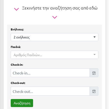
Ε
Ξεκινήστε την αναζήτηση σας από εδώ
Ελάτη Αρκαδίας
Ελληνικό Αρκαδίας
Ενήλικες:
Ελούντα Κρήτης
2 ενήλικες
Ερέτρια
Παιδιά:
Ερμιόνη
Αριθμός Παιδιών...
Εύβοια
Check-in:
Ευρυτανία
Ζ
Check-out:
Ζαγοροχώρια
Ζάκυνθος