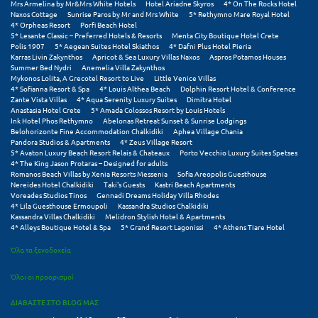
Mrs Armelina by Mr&Mrs White Hotels
Hotel Ariadne Skyros
4* On The Rocks Hotel
Πόρος
Naxos Cottage
Sunrise Paros by Mr and Mrs White
5* Rethymno Mare Royal Hotel
4* Orpheas Resort
Porfi Beach Hotel
Πόρτο Χέλι
5* Lesante Classic – Preferred Hotels & Resorts
Menta City Boutique Hotel Crete
Polis 1907
5* Aegean Suites Hotel Skiathos
4* Dafni Plus Hotel Pieria
Karras Livin Zakynthos
Apricot & Sea Luxury Villas Naxos
Aspros Potamos Houses
Πρέβεζα
Summer Bed Nydri
Anemelia Villa Zakynthos
Mykonos Lolita, A Grecotel Resort to Live
Little Venice Villas
Πύλος
4* Sofianna Resort & Spa
4* Louis Althea Beach
Dolphin Resort Hotel & Conference
Zante Vista Villas
4* Aqua Serenity Luxury Suites
Dimitra Hotel
Anastasia Hotel Crete
5* Amada Colossos Resort by Louis Hotels
Πύργος
Ink Hotel Phos Rethymno
Abelonas Retreat Sunset & Sunrise Lodgings
Belohorizonte Fine Accommodation Chalkidiki
Aphea Village Chania
Pandora Studios & Apartments
4* Zeus Village Resort
Ρ
5* Avaton Luxury Beach Resort Relais & Chateaux
Porto Vecchio Luxury Suites Spetses
4* The King Jason Protaras – Designed for adults
Romanos Beach Villas by Xenia Resorts Messenia
Sofia Areopolis Guesthouse
Ρέθυμνο
Nereides Hotel Chalkidiki
Taki's Guests
Kastri Beach Apartments
Voreades Studios Tinos
Gennadi Dreams Holiday Villa Rhodes
4* Lila Guesthouse Ermoupoli
Kassandra Studios Chalkidiki
Ρίο
Kassandra Villas Chalkidiki
Melidron Stylish Hotel & Apartments
4* Alleys Boutique Hotel & Spa
5* Grand Resort Lagonissi
4* Athens Tiare Hotel
Ρόδος
Όλα τα ξενοδοχεία
Σ
Όλοι οι προορισμοί
Σαλαμίνα
ΔΙΑΒΑΣΤΕ ΣΤΟ BLOG ΜΑΣ