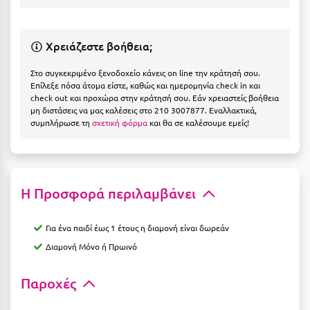
Η
Ηλεία
Χρειάζεστε βοήθεια;
Ηράκλειο
Στο συγκεκριμένο ξενοδοχείο κάνεις on line την κράτησή σου.
Επίλεξε πόσα άτομα είστε, καθώς και ημερομηνία check in και
Θ
check out και προχώρα στην κράτησή σου. Εάν χρειαστείς βοήθεια
μη διστάσεις να μας καλέσεις στο 210 3007877. Εναλλακτικά,
συμπλήρωσε τη
σχετική φόρμα
και θα σε καλέσουμε εμείς!
Θάσος
Θεσσαλονίκη
Ι
Η Προσφορά περιλαμβάνει
Ιεράπετρα
Για ένα παιδί έως 1 έτους η διαμονή είναι δωρεάν
Ιθάκη
Διαμονή Μόνο ή
Πρωινό
Ικαρία
Παροχές
Ίος