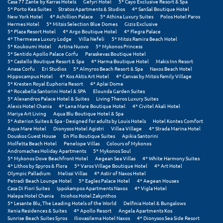
Πάργα
Casa 77 Zante by Karras Hotels
Gefyri Hotel
5* Cayo Exclusive Resort & Spa
5* Porto Kea Suites
Stratos Apartments & Studios
4* SanSal Boutique Hotel
New York Hotel
4* Achillion Palace
5* Athina Luxury Suites
Polos Hotel Paros
Παρνασσός
Hermes Hotel
5* Mitsis Selection Blue Domes
Gizis Exclusive
5* Plaza Resort Hotel
4* Argo Boutique Hotel
4* Flegra Palace
Πάρος
4* Thermesea Luxury Lodge
Villa Nefeli
5* Mitsis Ramira Beach Hotel
5* Koukoumi Hotel
Artina Nuovo
5* Mykonos Princess
5* Sentido Apollo Palace Corfu
Paraskevas Boutique Hotel
Πάτμος
5* Castello Boutique Resort & Spa
4* Harma Boutique Hotel
Makis Inn Resort
Anasa Corfu
Eri Studios
5* Almyros Beach Resort & Spa
Naxos Beach Hotel
Πάτρα
Hippocampus Hotel
4* Kos Aktis Art Hotel
4* Canvas by Mitsis Family Village
5* Kresten Royal Euphoria Resort
4* Aplai Dome
4* Rocabella Santorini Hotel & SPA
Elounda Garden Suites
Παύλιανη
5* Alexandros Palace Hotel & Suites
Living Theros Luxury Suites
Alexis Hotel Chania
4* Lena Mare Boutique Hotel
4* Civitel Akali Hotel
Mariya Art Living
Aqua Blu Boutique Hotel & Spa
Πειραιάς
5* Asterion Suites & Spa - Designed for adults by Louis Hotels
Hotel Kontes Comfort
Aqua Mare Hotel
Dionysos Hotel Agistri
Villea Village
4* Strada Marina Hotel
Πελοπόννησος
Douskos Guest House
En Plo Boutique Suites
Apikia Santorini
Molfetta Beach Hotel
Penelope Villas
Colours of Mykonos
Andromaches Holiday Apartments
5* Mykonos Soul
Πήλιο
5* Mykonos Dove Beachfront Hotel
Aegean Sea Villas
4* White Harmony Suites
4* Lithos by Spyros & Flora
5* Varos Village Boutique Hotel
4* Art Hotel
Πιερία
Olympic Palladium
Melissi Villas
4* Astir of Naxos Hotel
Petradi Beach Lounge Hotel
5* Eagles Palace Hotel
4* Aegean Houses
Casa Di Fiori Suites
Ippokampos Apartments Naxos
4* Vigla Hotel
Πλαταμώνας
Halepa Hotel Chania
Iniohos Hotel Zakynthos
5* Lesante Blu, The Leading Hotels of the World
Delfinia Hotel & Bungalows
Πλύτρα Λακωνίας
Xenia Residences & Suites
4* Apollo Resort
Angela Apartments Kos
Sunrise Beach Suites Syros
Iliovasilema Hotel Naxos
4* Dionysos Sea Side Resort