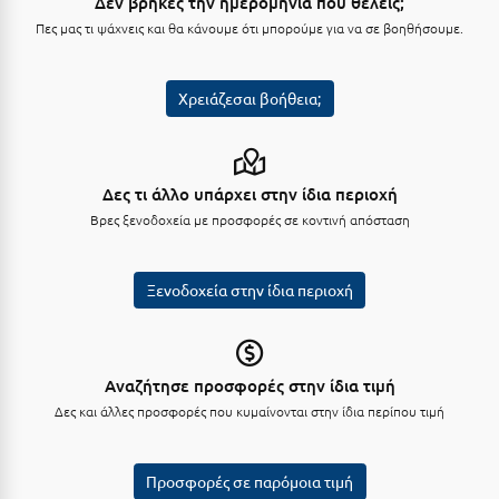
Δεν βρήκες την ημερομηνία που θέλεις;
Λευκάδα
Πες μας τι ψάχνεις και θα κάνουμε ότι μπορούμε για να σε βοηθήσουμε.
Λήμνος
Λίμνη Πλαστήρα
Χρειάζεσαι βοήθεια;
Λιτόχωρο
Λουτρά Πόζαρ
Δες τι άλλο υπάρχει στην ίδια περιοχή
Λουτρά Υπάτης
Βρες ξενοδοχεία με προσφορές σε κοντινή απόσταση
Λουτράκι
Ξενοδοχεία στην ίδια περιοχή
Λούτσα
Μ
Αναζήτησε προσφορές στην ίδια τιμή
Μάνη
Δες και άλλες προσφορές που κυμαίνονται στην ίδια περίπου τιμή
Μαραθώνας Αττικής
Προσφορές σε παρόμοια τιμή
Μαρώνεια