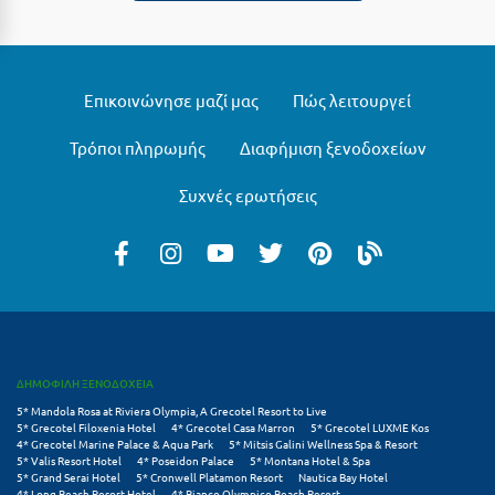
Μεθώνη
Μεσολόγγι
Επικοινώνησε μαζί μας
Πώς λειτουργεί
Μεσσηνία
Τρόποι πληρωμής
Διαφήμιση ξενοδοχείων
Μετέωρα
Συχνές ερωτήσεις
Μέτσοβο
Μήλος
Μονεμβασιά
Μουζάκι
Μπαλί Κρήτης
ΔΗΜΟΦΙΛΗ ΞΕΝΟΔΟΧΕΙΑ
Μπάνσκο
5* Mandola Rosa at Riviera Olympia, A Grecotel Resort to Live
5* Grecotel Filoxenia Hotel
4* Grecotel Casa Marron
5* Grecotel LUXME Kos
4* Grecotel Marine Palace & Aqua Park
5* Mitsis Galini Wellness Spa & Resort
Μπούκα Μεσσηνίας
5* Valis Resort Hotel
4* Poseidon Palace
5* Montana Hotel & Spa
5* Grand Serai Hotel
5* Cronwell Platamon Resort
Nautica Bay Hotel
Μύκονος
4* Long Beach Resort Hotel
4* Bianco Olympico Beach Resort