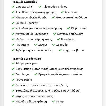
Παροχές Δωματίου
Ιωάννινα
Δωρεάν Wi-Fi
Αξεσουάρ Μπάνιου
Απευθείας τηλεφωνική γραμμή
Αφύπνιση
Κ
Ηλεκτρονικές κλειδαριές
Ηχομονωτικά παράθυρα
Ιδιωτικό μπαλκόνι
Καβάλα
Καλωδιακή-Δορυφορική τηλεόραση
Κλιματιστικό
Μεγεθυντικός καθρέφτης
Μοντέρνα επίπλωση
Καλάβρυτα
Μπάνιο με μπανιέρα ή ντους
Ντουλάπα
Καλαμάτα
Πλυντήριο
Σαλόνι
Σεσουάρ
Τηλεόραση με επίπεδη οθόνη
Χρηματοκιβώτιο
Κάλαμος
Παροχές Ξενοδοχείου
Καλαμπάκα
24ωρη ρεσεψιόν
Baby Sitting (κατόπιν αιτήματος) με επιπλέον χρέωση
Κάλυμνος
Concierge
Βρεφικές καρέκλες στο εστιατόριο
Καμένα Βούρλα
Γυμναστήριο
Ενοικίαση αυτοκινήτου και μοτοσυκλέτας
Καρδάμαινα
Εστιατόριο (λειτουργεί από Απρίλιο έως Οκτώβριο)
Ιατρός (κατόπιν συνεννόησης)
Καρδαμύλη
Μασάζ με έξτρα χρέωση
Μπαρ