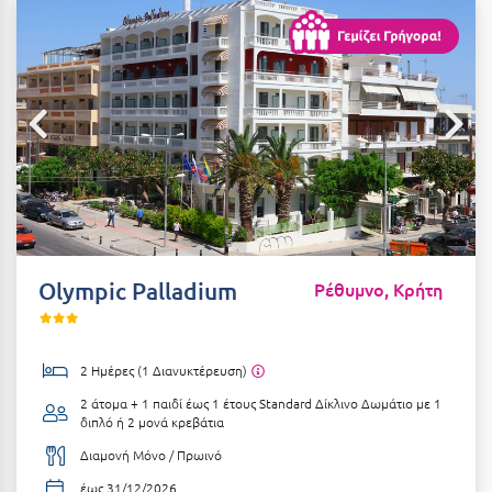
Αιδηψός
ΤΎΠΟΣ ΔΙΑΤΡΟΦΉΣ
Διαμονή Μόνο
Αλεξανδρούπολη
Πρωινό
Αλισσός Αχαΐας
Ημιδιατροφή
Αλόννησος
Ημιδιατροφή + Ποτά
Αμαλιάδα
Πλήρης Διατροφή
Αμάρυνθος
All Inclusive
Αμοργός
Olympic Palladium
Ρέθυμνο, Κρήτη
Ένα Γεύμα
Αμφίκλεια
Δύο Γεύματα + Ποτά
Ανάβυσσος
2 Ημέρες (1 Διανυκτέρευση)
Άνδρος
2 άτομα + 1 παιδί έως 1 έτους
Standard Δίκλινο Δωμάτιο με 1
ΤΎΠΟΣ ΚΑΤΑΛΎΜΑΤΟΣ
διπλό ή 2 μονά κρεβάτια
Αντίπαρος
Ξενοδοχεία 1 Αστέρι
Διαμονή Μόνο / Πρωινό
Αράχωβα
Ξενοδοχεία 2 Αστέρων
έως 31/12/2026