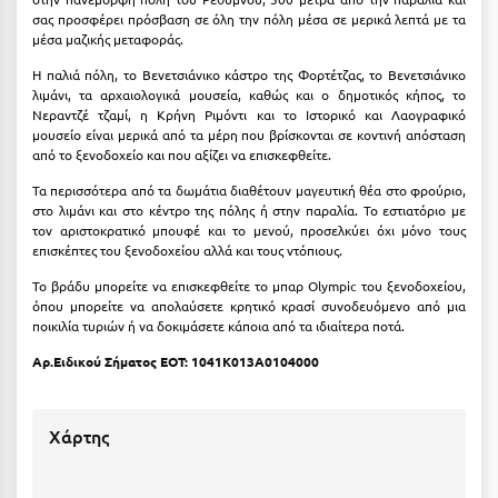
Κοζάνη
σας προσφέρει πρόσβαση σε όλη την πόλη μέσα σε μερικά λεπτά με τα
μέσα μαζικής μεταφοράς.
Κοκκώνι Κορινθίας
Η παλιά πόλη, το Βενετσιάνικο κάστρο της Φορτέτζας, το Βενετσιάνικο
Κομοτηνή
λιμάνι, τα αρχαιολογικά μουσεία, καθώς και ο δημοτικός κήπος, το
Νεραντζέ τζαμί, η Κρήνη Ριμόντι και το Ιστορικό και Λαογραφικό
μουσείο είναι μερικά από τα μέρη που βρίσκονται σε κοντινή απόσταση
Κόνιτσα
από το ξενοδοχείο και που αξίζει να επισκεφθείτε.
Κόρινθος
Τα περισσότερα από τα δωμάτια διαθέτουν μαγευτική θέα στο φρούριο,
στο λιμάνι και στο κέντρο της πόλης ή στην παραλία. Το εστιατόριο με
Κορώνη
τον αριστοκρατικό μπουφέ και το μενού, προσελκύει όχι μόνο τους
επισκέπτες του ξενοδοχείου αλλά και τους ντόπιους.
Κουρούτα Ηλείας
Το βράδυ μπορείτε να επισκεφθείτε το μπαρ Olympic του ξενοδοχείου,
Κουφονήσια
όπου μπορείτε να απολαύσετε κρητικό κρασί συνοδευόμενο από μια
ποικιλία τυριών ή να δοκιμάσετε κάποια από τα ιδιαίτερα ποτά.
Κρήτη
Aρ.Ειδικού Σήματος ΕΟΤ:
1041Κ013Α0104000
Κρουαζιέρες
Κύθηρα
Χάρτης
Κυλλήνη