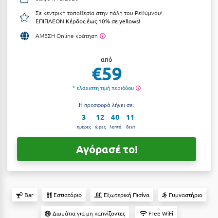
Αργολίδα
Σε κεντρική τοποθεσία στην πόλη του Ρεθύμνου!
Ξενοδοχεία 3 Αστέρων
ΕΠΙΠΛΕΟΝ Κέρδος έως 10% σε yellows!
Αριδαία
Ξενοδοχεία 4 Αστέρων
ΑΜΕΣΗ Online κράτηση
Αρκαδία
Ξενοδοχεία 5 Αστέρων
από
€59
Αρκίτσα
Βίλες
Αρτέμιδα
* ελάχιστη τιμή περιόδου
Κρουαζιέρες
Αρχαία Ολυμπία
Η προσφορά λήγει σε:
Ενοικιαζόμενα Δωμάτια
3
12
40
10
Αστυπάλαια
Διαμερίσματα
ημέρες
ώρες
λεπτά
δευτ
Αττική
Studios
Αγόρασέ το!
Αχαΐα
Boutique Hotels
Ξενώνες
Β
Bar
Εστιατόριο
Εξωτερική Πισίνα
Γυμναστήριο
Camping
Βansko
Δωμάτια για μη καπνίζοντες
Free WiFi