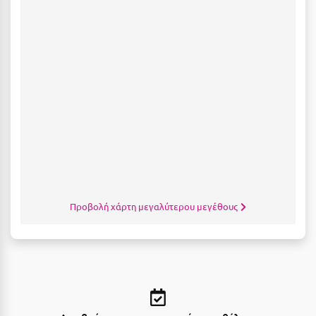
Κύμη Ευβοίας
Κυπαρισσία
Κύπρος
Κως
Λ
Λαγκάδια
Λακόπετρα Αχαΐας
Προβολή χάρτη μεγαλύτερου μεγέθους
Λακωνία
Λασίθι
Λεπτοκαρυά
Λέσβος