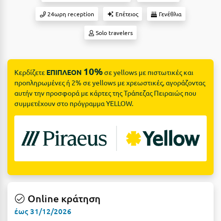
Suites
Βόλος
24ωρη reception
Επέτειος
Γενέθλια
Βραχάτι Κορινθίας
Solo travelers
Βυτίνα
Δες όλες τις προσφορές
Γ
Δες όλα τα πακέτα διακοπών
10%
Κερδίζετε
ΕΠΙΠΛΕΟΝ
σε yellows με πιστωτικές και
προπληρωμένες ή 2% σε yellows με χρεωστικές, αγοράζοντας
Γαλαξiδι
αυτήν την προσφορά με κάρτες της Τράπεζας Πειραιώς που
συμμετέχουν στο πρόγραμμα YELLOW.
Γλυφάδα
Γρεβενά
Γύθειο
Δ
Δελφοί
Online κράτηση
Διακοπτό
έως 31/12/2026