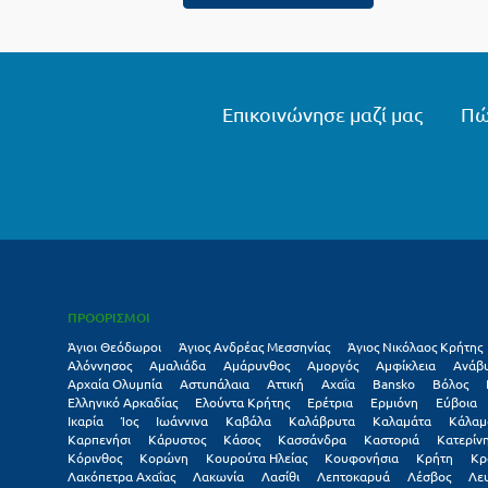
Επικοινώνησε μαζί μας
Πώ
ΠΡΟΟΡΙΣΜΟΙ
Άγιοι Θεόδωροι
Άγιος Ανδρέας Μεσσηνίας
Άγιος Νικόλαος Κρήτης
Αλόννησος
Αμαλιάδα
Αμάρυνθος
Αμοργός
Αμφίκλεια
Ανάβ
Αρχαία Ολυμπία
Αστυπάλαια
Αττική
Αχαΐα
Βansko
Βόλος
Ελληνικό Αρκαδίας
Ελούντα Κρήτης
Ερέτρια
Ερμιόνη
Εύβοια
Ικαρία
Ίος
Ιωάννινα
Καβάλα
Καλάβρυτα
Καλαμάτα
Κάλαμ
Καρπενήσι
Κάρυστος
Κάσος
Κασσάνδρα
Καστοριά
Κατερίν
Κόρινθος
Κορώνη
Κουρούτα Ηλείας
Κουφονήσια
Κρήτη
Κρ
Λακόπετρα Αχαΐας
Λακωνία
Λασίθι
Λεπτοκαρυά
Λέσβος
Λε