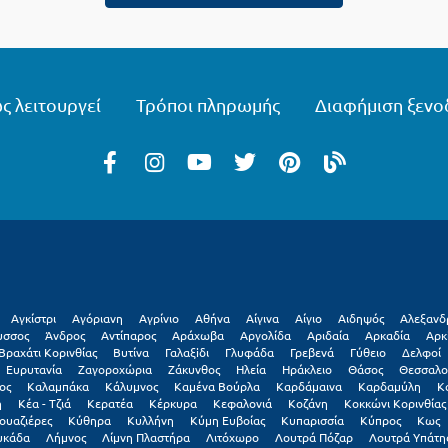
ς λειτουργεί
Τρόποι πληρωμής
Διαφήμιση ξενο
Αγκίστρι
Αγόριανη
Αγρίνιο
Αθήνα
Αίγινα
Αίγιο
Αιδηψός
Αλεξανδ
υσσος
Άνδρος
Αντίπαρος
Αράχωβα
Αργολίδα
Αριδαία
Αρκαδία
Αρκ
Βραχάτι Κορινθίας
Βυτίνα
Γαλαξiδι
Γλυφάδα
Γρεβενά
Γύθειο
Δελφοί
Ευρυτανία
Ζαγοροχώρια
Ζάκυνθος
Ηλεία
Ηράκλειο
Θάσος
Θεσσαλο
ος
Καλαμπάκα
Κάλυμνος
Καμένα Βούρλα
Καρδάμαινα
Καρδαμύλη
Κ
η
Κέα - Τζιά
Κερατέα
Κέρκυρα
Κεφαλονιά
Κοζάνη
Κοκκώνι Κορινθίας
ουαζιέρες
Κύθηρα
Κυλλήνη
Κύμη Ευβοίας
Κυπαρισσία
Κύπρος
Κως
υκάδα
Λήμνος
Λίμνη Πλαστήρα
Λιτόχωρο
Λουτρά Πόζαρ
Λουτρά Υπάτη