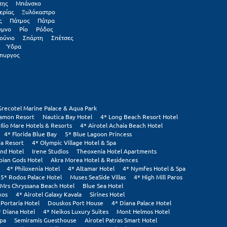
της
Μπάνσκο
ερίας
Ξυλόκαστρο
ς
Πάτμος
Πάτρα
υμνο
Ρίο
Ρόδος
ούνιο
Σπάρτη
Σπέτσες
Ύδρα
πυργος
Grecotel Marine Palace & Aqua Park
tamon Resort
Nautica Bay Hotel
4* Long Beach Resort Hotel
 Ilio Mare Hotels & Resorts
4* Airotel Achaia Beach Hotel
4* Florida Blue Bay
5* Blue Lagoon Princess
ia Resort
4* Olympic Village Hotel & Spa
and Hotel
Irene Studios
Theoxenia Hotel Apartments
pian Gods Hotel
Akra Morea Hotel & Residences
4* Philoxenia Hotel
4* Altamar Hotel
4* Nymfes Hotel & Spa
5* Rodos Palace Hotel
Muses SeaSide Villas
4* High Mill Paros
Mrs Chryssana Beach Hotel
Blue Sea Hotel
xos
4* Airotel Galaxy Kavala
Sirines Hotel
 Portaria Hotel
Douskos Port House
4* Diana Palace Hotel
* Diana Hotel
4* Neikos Luxury Suites
Mont Helmos Hotel
Spa
Semiramis Guesthouse
Airotel Patras Smart Hotel