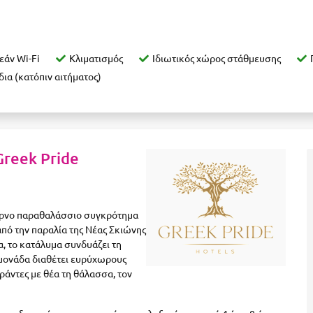
άν Wi-Fi
Κλιματισμός
Ιδιωτικός χώρος στάθμευσης
δια (κατόπιν αιτήματος)
Greek Pride
έρνο παραθαλάσσιο συγκρότημα
από την παραλία της Νέας Σκιώνης
, το κατάλυμα συνδυάζει τη
 μονάδα διαθέτει ευρύχωρους
άντες με θέα τη θάλασσα, τον