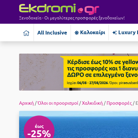
Ξενοδοχεία - Οι μεγαλύτερες προσφορές ξενοδοχείων!
Καλοκαίρι
Luxury 
All Inclusive
Αρχική
/
Όλοι οι προορισμοί
/
Χαλκιδική
/
Προσφορές
/ 
έως
-25%