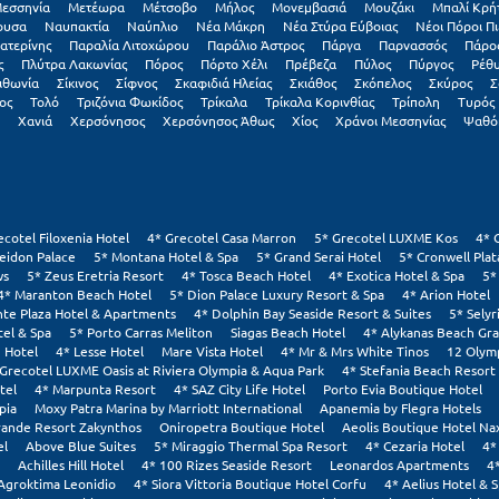
εσσηνία
Μετέωρα
Μέτσοβο
Μήλος
Μονεμβασιά
Μουζάκι
Μπαλί Κρή
ουσα
Ναυπακτία
Ναύπλιο
Νέα Μάκρη
Νέα Στύρα Εύβοιας
Νέοι Πόροι Πι
ατερίνης
Παραλία Λιτοχώρου
Παράλιο Άστρος
Πάργα
Παρνασσός
Πάρο
ς
Πλύτρα Λακωνίας
Πόρος
Πόρτο Χέλι
Πρέβεζα
Πύλος
Πύργος
Ρέθ
ιθωνία
Σίκινος
Σίφνος
Σκαφιδιά Ηλείας
Σκιάθος
Σκόπελος
Σκύρος
Σ
ος
Τολό
Τριζόνια Φωκίδος
Τρίκαλα
Τρίκαλα Κορινθίας
Τρίπολη
Τυρός
Χανιά
Χερσόνησος
Χερσόνησος Άθως
Χίος
Χράνοι Μεσσηνίας
Ψαθό
ecotel Filoxenia Hotel
4* Grecotel Casa Marron
5* Grecotel LUXME Kos
4* 
eidon Palace
5* Montana Hotel & Spa
5* Grand Serai Hotel
5* Cronwell Pla
ws
5* Zeus Eretria Resort
4* Tosca Beach Hotel
4* Exotica Hotel & Spa
5*
4* Maranton Beach Hotel
5* Dion Palace Luxury Resort & Spa
4* Arion Hotel
nte Plaza Hotel & Apartments
4* Dolphin Bay Seaside Resort & Suites
5* Selyr
tel & Spa
5* Porto Carras Meliton
Siagas Beach Hotel
4* Alykanas Beach Gr
 Hotel
4* Lesse Hotel
Mare Vista Hotel
4* Mr & Mrs White Tinos
12 Olym
 Grecotel LUXME Oasis at Riviera Olympia & Aqua Park
4* Stefania Beach Resort
tel
4* Marpunta Resort
4* SAZ City Life Hotel
Porto Evia Boutique Hotel
pia
Moxy Patra Marina by Marriott International
Apanemia by Flegra Hotels
rande Resort Zakynthos
Oniropetra Boutique Hotel
Aeolis Boutique Hotel Na
el
Above Blue Suites
5* Miraggio Thermal Spa Resort
4* Cezaria Hotel
4*
Achilles Hill Hotel
4* 100 Rizes Seaside Resort
Leonardos Apartments
4
Agroktima Leonidio
4* Siora Vittoria Boutique Hotel Corfu
4* Aelius Hotel & 