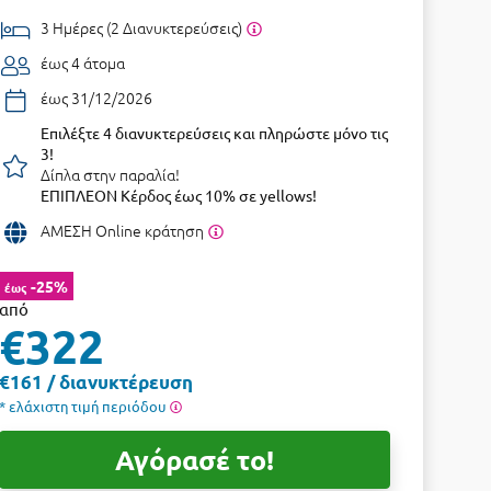
3 Ημέρες (2 Διανυκτερεύσεις)
έως 4 άτομα
έως 31/12/2026
Επιλέξτε 4 διανυκτερεύσεις και πληρώστε μόνο τις
3!
Δίπλα στην παραλία!
ΕΠΙΠΛΕΟΝ Κέρδος έως 10% σε yellows!
ΑΜΕΣΗ Online κράτηση
-25%
έως
από
€322
€161 / διανυκτέρευση
* ελάχιστη τιμή περιόδου
Αγόρασέ το!