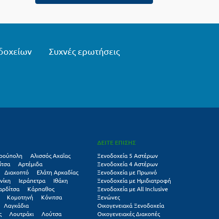
δοχείων
Συχνές ερωτήσεις
ΔΕΙΤΕ ΕΠΙΣΗΣ
ρούπολη
Αλισσός Αχαΐας
Ξενοδοχεία 5 Αστέρων
ίτσα
Αρτέμιδα
Ξενοδοχεία 4 Αστέρων
Διακοπτό
Ελάτη Αρκαδίας
Ξενοδοχεία με Πρωινό
νίκη
Ιεράπετρα
Ιθάκη
Ξενοδοχεία με Ημιδιατροφή
αρδίτσα
Κάρπαθος
Ξενοδοχεία με All Inclusive
Κομοτηνή
Κόνιτσα
Ξενώνες
Λαγκάδια
Οικογενειακά Ξενοδοχεία
ς
Λουτράκι
Λούτσα
Οικογενειακές Διακοπές