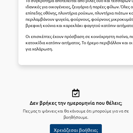
Το συγκρότημα αποτελείται από βίλες δύο και τεσσάρων
ιδανικές για οικογένειες, ζευγάρια ή παρέες φίλων. Όλες ο
επίπεδης οθόνης, πλυντήρια ρούχων, πλυντήρια πιάτων κα
περιλαμβάνουν ψυγεία, φούρνους, φούρνους μικροκυμάτων
βρεφική κούνια και καρεκλάκι φαγητού κατόπιν αιτήματο
Οι επισκέπτες έχουν πρόσβαση σε κοινόχρηστη πισίνα, πα
κατοικίδια κατόπιν αιτήματος. Το ήρεμο περιβάλλον και 
για χαλάρωση.
Δεν βρήκες την ημερομηνία που θέλεις;
Πες μας τι ψάχνεις και θα κάνουμε ότι μπορούμε για να σε
βοηθήσουμε.
Χρειάζεσαι βοήθεια;