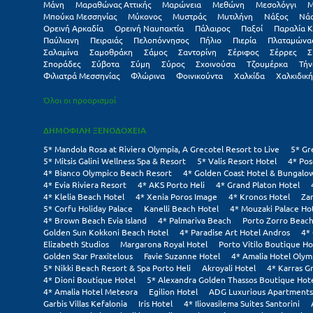
Μάνη
Μαραθώνας Αττικής
Μαρώνεια
Μεθώνη
Μεσολόγγι
Μ
Μπούκα Μεσσηνίας
Μύκονος
Μυστράς
Μυτιλήνη
Νάξος
Νά
Ορεινή Αρκαδία
Ορεινή Ναυπακτία
Πάλαιρος
Παξοί
Παραλία Κ
Παύλιανη
Πειραιάς
Πελοπόννησος
Πήλιο
Πιερία
Πλαταμώνα
Σαλαμίνα
Σαμοθράκη
Σάμος
Σαντορίνη
Σέριφος
Σέρρες
Σ
Σποράδες
Σύβοτα
Σύμη
Σύρος
Σχοινούσα
Τζουμέρκα
Τήν
Φιλιατρά Μεσσηνίας
Φλώρινα
Φοινικούντα
Χαλκίδα
Χαλκιδική
Όλοι οι προορισμοί
ΔΗΜΟΦΙΛΗ ΞΕΝΟΔΟΧΕΙΑ
5* Mandola Rosa at Riviera Olympia, A Grecotel Resort to Live
5* Gr
5* Mitsis Galini Wellness Spa & Resort
5* Valis Resort Hotel
4* Pos
4* Bianco Olympico Beach Resort
4* Golden Coast Hotel & Bungalo
4* Evia Riviera Resort
4* AKS Porto Heli
4* Grand Platon Hotel
4* Klelia Beach Hotel
4* Xenia Poros Image
4* Kronos Hotel
Za
5* Corfu Holiday Palace
Kanelli Beach Hotel
4* Mouzaki Palace Ho
4* Brown Beach Evia Island
4* Palmariva Beach
Porto Zorro Beach
Golden Sun Kokkoni Beach Hotel
4* Paradise Art Hotel Andros
4*
Elizabeth Studios
Margarona Royal Hotel
Porto Vitilo Boutique Ho
Golden Star Praxitelous
Favie Suzanne Hotel
4* Amalia Hotel Olym
5* Nikki Beach Resort & Spa Porto Heli
Akroyali Hotel
4* Karras G
4* Dioni Boutique Hotel
5* Alexandra Golden Thassos Boutique Hot
4* Amalia Hotel Meteora
Egilion Hotel
ADG Luxurious Apartments
Garbis Villas Kefalonia
Iris Hotel
4* Iliovasilema Suites Santorini