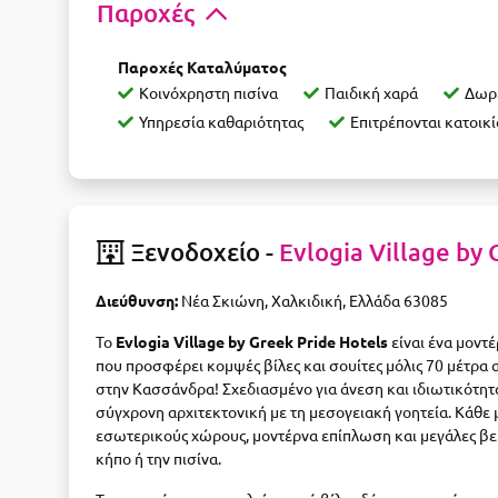
Παροχές
Παροχές Καταλύματος
Κοινόχρηστη πισίνα
Παιδική χαρά
Δωρε
Υπηρεσία καθαριότητας
Επιτρέπονται κατοικί
Ξενοδοχείο -
Evlogia Village by 
Διεύθυνση:
Νέα Σκιώνη, Χαλκιδική, Ελλάδα 63085
Το
Evlogia Village by Greek Pride Hotels
είναι ένα μοντ
που προσφέρει κομψές βίλες και σουίτες μόλις 70 μέτρα 
στην Κασσάνδρα! Σχεδιασμένο για άνεση και ιδιωτικότητα
σύγχρονη αρχιτεκτονική με τη μεσογειακή γοητεία. Κάθε
εσωτερικούς χώρους, μοντέρνα επίπλωση και μεγάλες βερ
κήπο ή την πισίνα.