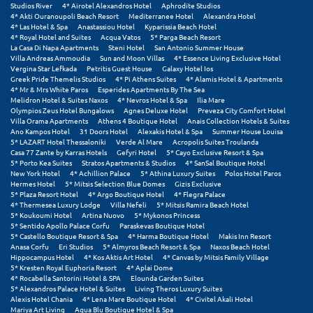
Studios River
4* Airotel Alexandros Hotel
Aphrodite Studios
4* Akti Ouranoupoli Beach Resort
Mediterranee Hotel
Alexandra Hotel
Μεθώνη
4* Las Hotel & Spa
Anastassiou Hotel
Kyparissia Beach Hotel
4* Royal Hotel and Suites
Acqua Vatos
5* Parga Beach Resort
Μεσολόγγι
La Casa Di Napa Apartments
Steni Hotel
San Antonio Summer House
Villa Andreas Ammoudia
Sun and Moon Villas
4* Essence Living Exclusive Hotel
Vergina Star Lefkada
Petritis Guest House
Galaxy Hotel Ios
Μεσσηνία
Greek Pride Themelis Studios
4* Pi Athens Suites
4* Alamis Hotel & Apartments
4* Mr & Mrs White Paros
Esperides Apartments By The Sea
Μετέωρα
Melidron Hotel & Suites Naxos
4* Nevros Hotel & Spa
Ilia Mare
Olympios Zeus Hotel Bungalows
Agnes Deluxe Hotel
Preveza City Comfort Hotel
Villa Orama Apartments
Athens 4 Boutique Hotel
Anais Collection Hotels & Suites
Μέτσοβο
Ano Kampos Hotel
31 Doors Hotel
Alexakis Hotel & Spa
Summer House Louisa
5* LAZART Hotel Thessaloniki
Verde Al Mare
Acropolis Suites Troulanda
Μήλος
Casa 77 Zante by Karras Hotels
Gefyri Hotel
5* Cayo Exclusive Resort & Spa
5* Porto Kea Suites
Stratos Apartments & Studios
4* SanSal Boutique Hotel
New York Hotel
4* Achillion Palace
5* Athina Luxury Suites
Polos Hotel Paros
Μονεμβασιά
Hermes Hotel
5* Mitsis Selection Blue Domes
Gizis Exclusive
5* Plaza Resort Hotel
4* Argo Boutique Hotel
4* Flegra Palace
4* Thermesea Luxury Lodge
Villa Nefeli
5* Mitsis Ramira Beach Hotel
Μουζάκι
5* Koukoumi Hotel
Artina Nuovo
5* Mykonos Princess
5* Sentido Apollo Palace Corfu
Paraskevas Boutique Hotel
Μπαλί Κρήτης
5* Castello Boutique Resort & Spa
4* Harma Boutique Hotel
Makis Inn Resort
Anasa Corfu
Eri Studios
5* Almyros Beach Resort & Spa
Naxos Beach Hotel
Hippocampus Hotel
4* Kos Aktis Art Hotel
4* Canvas by Mitsis Family Village
Μπάνσκο
5* Kresten Royal Euphoria Resort
4* Aplai Dome
4* Rocabella Santorini Hotel & SPA
Elounda Garden Suites
Μπούκα Μεσσηνίας
5* Alexandros Palace Hotel & Suites
Living Theros Luxury Suites
Alexis Hotel Chania
4* Lena Mare Boutique Hotel
4* Civitel Akali Hotel
Mariya Art Living
Aqua Blu Boutique Hotel & Spa
Μύκονος