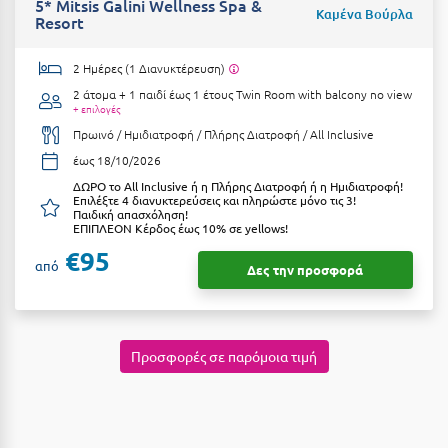
5* Mitsis Galini Wellness Spa &
Καρδίτσα
Καμένα Βούρλα
Resort
Κάρπαθος
2 Ημέρες (1 Διανυκτέρευση)
Καρπενήσι
2 άτομα + 1 παιδί έως 1 έτους
Twin Room with balcony no view
+ επιλογές
Κάρυστος
Πρωινό / Ημιδιατροφή / Πλήρης Διατροφή / All Inclusive
Κάσος
έως 18/10/2026
ΔΩΡΟ το All Inclusive ή η Πλήρης Διατροφή ή η Ημιδιατροφή!
Κασσάνδρα
Επιλέξτε 4 διανυκτερεύσεις και πληρώστε μόνο τις 3!
Παιδική απασχόληση!
ΕΠΙΠΛΕΟΝ Κέρδος έως 10% σε yellows!
Καστοριά
€95
από
Κατερίνη
Δες την προσφορά
Κέα - Τζιά
Κερατέα
Προσφορές σε παρόμοια τιμή
Κέρκυρα
Κεφαλονιά