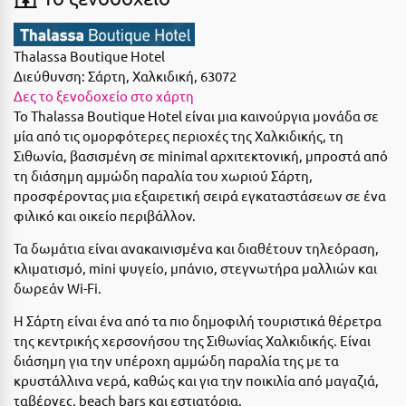
Suites
Βόλος
Βραχάτι Κορινθίας
Thalassa Boutique Hotel
Διεύθυνση:
Σάρτη, Χαλκιδική, 63072
Βυτίνα
Δες όλες τις προσφορές
Δες το ξενοδοχείο στο χάρτη
Το Thalassa Boutique Hotel είναι μια καινούργια μονάδα σε
Γ
Δες όλα τα πακέτα διακοπών
μία από τις ομορφότερες περιοχές της Χαλκιδικής, τη
Σιθωνία, βασισμένη σε minimal αρχιτεκτονική, μπροστά από
Γαλαξiδι
τη διάσημη αμμώδη παραλία του χωριού Σάρτη,
προσφέροντας μια εξαιρετική σειρά εγκαταστάσεων σε ένα
Γλυφάδα
φιλικό και οικείο περιβάλλον.
Γρεβενά
Τα δωμάτια είναι ανακαινισμένα και διαθέτουν τηλεόραση,
Γύθειο
κλιματισμό, mini ψυγείο, μπάνιο, στεγνωτήρα μαλλιών και
δωρεάν Wi-Fi.
Δ
Η Σάρτη είναι ένα από τα πιο δημοφιλή τουριστικά θέρετρα
της κεντρικής χερσονήσου της Σιθωνίας Χαλκιδικής. Είναι
Δελφοί
διάσημη για την υπέροχη αμμώδη παραλία της με τα
κρυστάλλινα νερά, καθώς και για την ποικιλία από μαγαζιά,
Διακοπτό
ταβέρνες, beach bars και εστιατόρια.