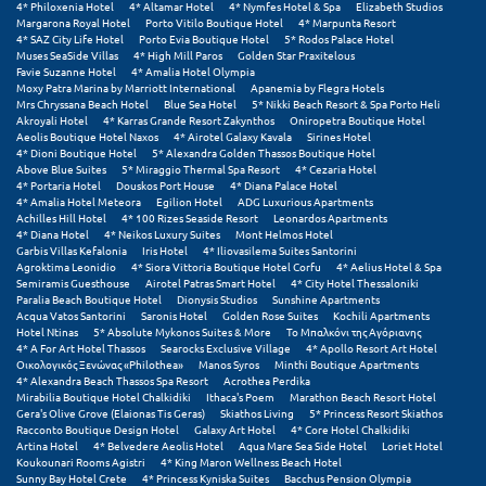
Λευκάδα
4* Philoxenia Hotel
4* Altamar Hotel
4* Nymfes Hotel & Spa
Elizabeth Studios
Margarona Royal Hotel
Porto Vitilo Boutique Hotel
4* Marpunta Resort
4* SAZ City Life Hotel
Porto Evia Boutique Hotel
5* Rodos Palace Hotel
Λήμνος
Muses SeaSide Villas
4* High Mill Paros
Golden Star Praxitelous
Favie Suzanne Hotel
4* Amalia Hotel Olympia
Λίμνη Πλαστήρα
Moxy Patra Marina by Marriott International
Apanemia by Flegra Hotels
Mrs Chryssana Beach Hotel
Blue Sea Hotel
5* Nikki Beach Resort & Spa Porto Heli
Akroyali Hotel
4* Karras Grande Resort Zakynthos
Oniropetra Boutique Hotel
Λιτόχωρο
Aeolis Boutique Hotel Naxos
4* Airotel Galaxy Kavala
Sirines Hotel
4* Dioni Boutique Hotel
5* Alexandra Golden Thassos Boutique Hotel
Λουτρά Πόζαρ
Above Blue Suites
5* Miraggio Thermal Spa Resort
4* Cezaria Hotel
4* Portaria Hotel
Douskos Port House
4* Diana Palace Hotel
4* Amalia Hotel Meteora
Egilion Hotel
ADG Luxurious Apartments
Λουτρά Υπάτης
Achilles Hill Hotel
4* 100 Rizes Seaside Resort
Leonardos Apartments
4* Diana Hotel
4* Neikos Luxury Suites
Mont Helmos Hotel
Garbis Villas Kefalonia
Iris Hotel
4* Iliovasilema Suites Santorini
Λουτράκι
Agroktima Leonidio
4* Siora Vittoria Boutique Hotel Corfu
4* Aelius Hotel & Spa
Semiramis Guesthouse
Airotel Patras Smart Hotel
4* City Hotel Thessaloniki
Λούτσα
Paralia Beach Boutique Hotel
Dionysis Studios
Sunshine Apartments
Acqua Vatos Santorini
Saronis Hotel
Golden Rose Suites
Kochili Apartments
Hotel Ntinas
5* Absolute Mykonos Suites & More
Το Μπαλκόνι της Αγόριανης
Μ
4* A For Art Hotel Thassos
Searocks Exclusive Village
4* Apollo Resort Art Hotel
Οικολογικός Ξενώνας «Philothea»
Manos Syros
Minthi Boutique Apartments
4* Alexandra Beach Thassos Spa Resort
Acrothea Perdika
Μάνη
Mirabilia Boutique Hotel Chalkidiki
Ithaca's Poem
Marathon Beach Resort Hotel
Gera's Olive Grove (Elaionas Tis Geras)
Skiathos Living
5* Princess Resort Skiathos
Racconto Boutique Design Hotel
Galaxy Art Hotel
4* Core Hotel Chalkidiki
Μαραθώνας Αττικής
Artina Hotel
4* Belvedere Aeolis Hotel
Aqua Mare Sea Side Hotel
Loriet Hotel
Koukounari Rooms Agistri
4* King Maron Wellness Beach Hotel
Μαρώνεια
Sunny Bay Hotel Crete
4* Princess Kyniska Suites
Bacchus Pension Olympia