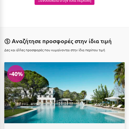
Ιωάννινα
Κ
Καβάλα
Αναζήτησε προσφορές στην ίδια τιμή
Καλάβρυτα
Δες και άλλες προσφορές που κυμαίνονται στην ίδια περίπου τιμή
Καλαμάτα
Κάλαμος
-40%
Καλαμπάκα
Κάλυμνος
Καμένα Βούρλα
Καρδάμαινα
Καρδαμύλη