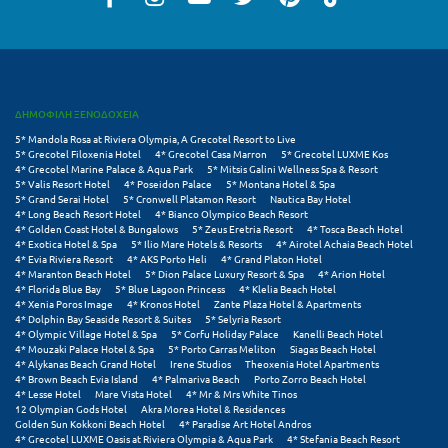
Κύμη Ευβοίας
Κυπαρισσία
Κύπρος
ΔΗΜΟΦΙΛΗ ΞΕΝΟΔΟΧΕΙΑ
Κως
5* Mandola Rosa at Riviera Olympia, A Grecotel Resort to Live
5* Grecotel Filoxenia Hotel
4* Grecotel Casa Marron
5* Grecotel LUXME Kos
4* Grecotel Marine Palace & Aqua Park
5* Mitsis Galini Wellness Spa & Resort
Λ
5* Valis Resort Hotel
4* Poseidon Palace
5* Montana Hotel & Spa
5* Grand Serai Hotel
5* Cronwell Platamon Resort
Nautica Bay Hotel
4* Long Beach Resort Hotel
4* Bianco Olympico Beach Resort
Λαγκάδια
4* Golden Coast Hotel & Bungalows
5* Zeus Eretria Resort
4* Tosca Beach Hotel
4* Exotica Hotel & Spa
5* Ilio Mare Hotels & Resorts
4* Airotel Achaia Beach Hotel
4* Evia Riviera Resort
4* AKS Porto Heli
4* Grand Platon Hotel
Λακόπετρα Αχαΐας
4* Maranton Beach Hotel
5* Dion Palace Luxury Resort & Spa
4* Arion Hotel
4* Florida Blue Bay
5* Blue Lagoon Princess
4* Klelia Beach Hotel
Λακωνία
4* Xenia Poros Image
4* Kronos Hotel
Zante Plaza Hotel & Apartments
4* Dolphin Bay Seaside Resort & Suites
5* Selyria Resort
4* Olympic Village Hotel & Spa
5* Corfu Holiday Palace
Kanelli Beach Hotel
Λασίθι
4* Mouzaki Palace Hotel & Spa
5* Porto Carras Meliton
Siagas Beach Hotel
4* Alykanas Beach Grand Hotel
Irene Studios
Theoxenia Hotel Apartments
Λεπτοκαρυά
4* Brown Beach Evia Island
4* Palmariva Beach
Porto Zorro Beach Hotel
4* Lesse Hotel
Mare Vista Hotel
4* Mr & Mrs White Tinos
12 Olympian Gods Hotel
Akra Morea Hotel & Residences
Λέσβος
Golden Sun Kokkoni Beach Hotel
4* Paradise Art Hotel Andros
4* Grecotel LUXME Oasis at Riviera Olympia & Aqua Park
4* Stefania Beach Resort