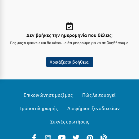
Κοζάνη
Κοκκώνι Κορινθίας
Κομοτηνή
Δεν βρήκες την ημερομηνία που θέλεις;
Κόνιτσα
Πες μας τι ψάχνεις και θα κάνουμε ότι μπορούμε για να σε βοηθήσουμε.
Κόρινθος
Χρειάζεσαι βοήθεια;
Κορώνη
Κουρούτα Ηλείας
Κουφονήσια
Επικοινώνησε μαζί μας
Πώς λειτουργεί
Κρήτη
Τρόποι πληρωμής
Διαφήμιση ξενοδοχείων
Κρουαζιέρες
Κύθηρα
Συχνές ερωτήσεις
Κυλλήνη