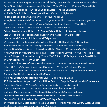
5* Asterion Suites & Spa - Designed for adults by Louis Hotels
Hotel Kontes Comfort
Aqua Mare Hotel
Dionysos Hotel Agistri
Villea Village
4* Strada Marina Hotel
Μυστράς
Douskos Guest House
En Plo Boutique Suites
Apikia Santorini
Molfetta Beach Hotel
Penelope Villas
Colours of Mykonos
Andromaches Holiday Apartments
5* Mykonos Soul
Μυτιλήνη
5* Mykonos Dove Beachfront Hotel
Aegean Sea Villas
4* White Harmony Suites
4* Lithos by Spyros & Flora
5* Varos Village Boutique Hotel
4* Art Hotel
Olympic Palladium
Melissi Villas
4* Astir of Naxos Hotel
Ν
Petradi Beach Lounge Hotel
5* Eagles Palace Hotel
4* Aegean Houses
Casa Di Fiori Suites
Ippokampos Apartments Naxos
4* Vigla Hotel
Halepa Hotel Chania
Iniohos Hotel Zakynthos
Νάξος
5* Lesante Blu, The Leading Hotels of the World
Delfinia Hotel & Bungalows
Xenia Residences & Suites
4* Apollo Resort
Angela Apartments Kos
Νάουσα
Sunrise Beach Suites Syros
Iliovasilema Hotel Naxos
4* Dionysos Sea Side Resort
Mrs Armelina by Mr&Mrs White Hotels
Hotel Ariadne Skyros
4* On The Rocks Hotel
Naxos Cottage
Sunrise Paros by Mr and Mrs White
5* Rethymno Mare Royal Hotel
Ναυπακτία
4* Orpheas Resort
Porfi Beach Hotel
5* Lesante Classic – Preferred Hotels & Resorts
Menta City Boutique Hotel Crete
Ναύπλιο
Polis 1907
5* Aegean Suites Hotel Skiathos
4* Dafni Plus Hotel Pieria
Karras Livin Zakynthos
Apricot & Sea Luxury Villas Naxos
Aspros Potamos Houses
Summer Bed Nydri
Anemelia Villa Zakynthos
Νέα Μάκρη
Mykonos Lolita, A Grecotel Resort to Live
Little Venice Villas
4* Sofianna Resort & Spa
4* Louis Althea Beach
Dolphin Resort Hotel & Conference
Νέα Στύρα Εύβοιας
Zante Vista Villas
4* Aqua Serenity Luxury Suites
Dimitra Hotel
Anastasia Hotel Crete
5* Amada Colossos Resort by Louis Hotels
Ink Hotel Phos Rethymno
Abelonas Retreat Sunset & Sunrise Lodgings
Νέοι Πόροι Πιερίας
Belohorizonte Fine Accommodation Chalkidiki
Aphea Village Chania
Pandora Studios & Apartments
4* Zeus Village Resort
5* Avaton Luxury Beach Resort Relais & Chateaux
Porto Vecchio Luxury Suites Spetses
Ξ
4* The King Jason Protaras – Designed for adults