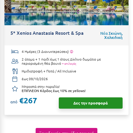
Η
Ηλεία
Ηράκλειο
5* Xenios Anastasia Resort & Spa
Νέα Σκιώνη,
Χαλκιδική
Θ
4 Ημέρες (3 Διανυκτερεύσεις)
Θάσος
2 άτομα + 1 παιδί έως 1 έτους
Δίκλινο δωμάτιο με
περιορισμένη θέα βουνό
+ επιλογές
Θεσσαλονίκη
Ημιδιατροφή + Ποτά / All Inclusive
έως 09/10/2026
Ι
Μπροστά στην παραλία!
ΕΠΙΠΛΕΟΝ Κέρδος έως 10% σε yellows!
Ιεράπετρα
€267
από
Δες την προσφορά
Ιθάκη
Ικαρία
Ίος
Ξενοδοχεία στην ίδια περιοχή