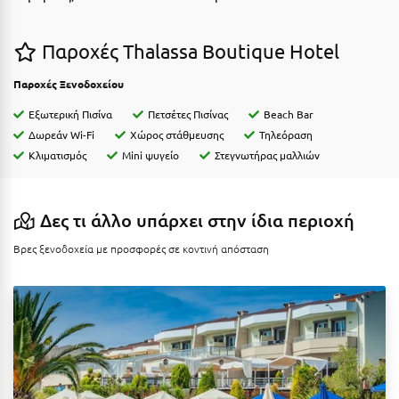
Ε
Ελάτη Αρκαδίας
Παροχές Thalassa Boutique Hotel
Ελληνικό Αρκαδίας
Παροχές Ξενοδοχείου
Ελούντα Κρήτης
Εξωτερική Πισίνα
Πετσέτες Πισίνας
Beach Bar
Δωρεάν Wi-Fi
Χώρος στάθμευσης
Τηλεόραση
Ερέτρια
Κλιματισμός
Mini ψυγείο
Στεγνωτήρας μαλλιών
Ερμιόνη
Εύβοια
Δες τι άλλο υπάρχει στην ίδια περιοχή
Ευρυτανία
Βρες ξενοδοχεία με προσφορές σε κοντινή απόσταση
Ζ
Ζαγοροχώρια
Ζάκυνθος