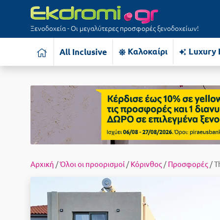
Ξενοδοχεία - Οι μεγαλύτερες προσφορές ξενοδοχείων!
Καλοκαίρι
Luxury 
All Inclusive
Αρχική
/
Όλοι οι προορισμοί
/
Κόρινθος
/
Προσφορές
/ T