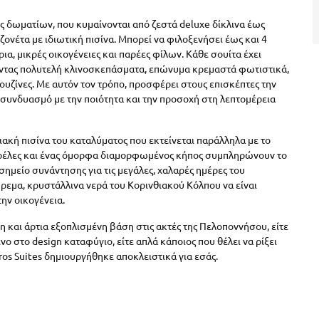
ς δωματίων, που κυμαίνονται από ζεστά deluxe δίκλινα έως
ονέτα με ιδιωτική πισίνα. Μπορεί να φιλοξενήσει έως και 4
α, μικρές οικογένειες και παρέες φίλων. Κάθε σουίτα έχει
οντας πολυτελή κλινοσκεπάσματα, επώνυμα κρεμαστά φωτιστικά,
ουζίνες. Με αυτόν τον τρόπο, προσφέρει στους επισκέπτες την
συνδυασμό με την ποιότητα και την προσοχή στη λεπτομέρεια
ακή πισίνα του καταλύματος που εκτείνεται παράλληλα με το
μπρέλες και ένας όμορφα διαμορφωμένος κήπος συμπληρώνουν το
σημείο συνάντησης για τις μεγάλες, χαλαρές ημέρες του
ήρεμα, κρυστάλλινα νερά του Κορινθιακού Κόλπου να είναι
την οικογένεια.
η και άρτια εξοπλισμένη βάση στις ακτές της Πελοποννήσου, είτε
ο στο design καταφύγιο, είτε απλά κάποιος που θέλει να ρίξει
ros Suites δημιουργήθηκε αποκλειστικά για εσάς.