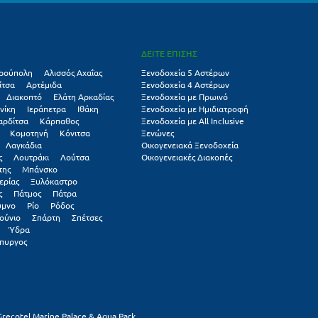
ΔΕΙΤΕ ΕΠΙΣΗΣ
ρούπολη
Αλισσός Αχαΐας
Ξενοδοχεία 5 Αστέρων
ίτσα
Αρτέμιδα
Ξενοδοχεία 4 Αστέρων
Διακοπτό
Ελάτη Αρκαδίας
Ξενοδοχεία με Πρωινό
νίκη
Ιεράπετρα
Ιθάκη
Ξενοδοχεία με Ημιδιατροφή
αρδίτσα
Κάρπαθος
Ξενοδοχεία με All Inclusive
Κομοτηνή
Κόνιτσα
Ξενώνες
Λαγκάδια
Οικογενειακά Ξενοδοχεία
ς
Λουτράκι
Λούτσα
Οικογενειακές Διακοπές
της
Μπάνσκο
ερίας
Ξυλόκαστρο
ς
Πάτμος
Πάτρα
υμνο
Ρίο
Ρόδος
ούνιο
Σπάρτη
Σπέτσες
Ύδρα
πυργος
Grecotel Marine Palace & Aqua Park