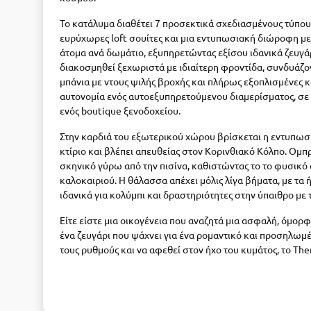
Το κατάλυμα διαθέτει 7 προσεκτικά σχεδιασμένους τύπου
ευρύχωρες loft σουίτες και μια εντυπωσιακή διώροφη μεζ
άτομα ανά δωμάτιο, εξυπηρετώντας εξίσου ιδανικά ζευγάρι
διακοσμηθεί ξεχωριστά με ιδιαίτερη φροντίδα, συνδυάζ
μπάνια με ντους ψιλής βροχής και πλήρως εξοπλισμένες κ
αυτονομία ενός αυτοεξυπηρετούμενου διαμερίσματος, σε 
ενός boutique ξενοδοχείου.
Στην καρδιά του εξωτερικού χώρου βρίσκεται η εντυπωσι
κτίριο και βλέπει απευθείας στον Κορινθιακό Κόλπο. Ο
σκηνικό γύρω από την πισίνα, καθιστώντας το το φυσικό 
καλοκαιριού. Η θάλασσα απέχει μόλις λίγα βήματα, με τα 
ιδανικά για κολύμπι και δραστηριότητες στην ύπαιθρο με 
Είτε είστε μια οικογένεια που αναζητά μια ασφαλή, όμορφ
ένα ζευγάρι που ψάχνει για ένα ρομαντικό και προσηλωμέν
τους ρυθμούς και να αφεθεί στον ήχο του κυμάτος, το The