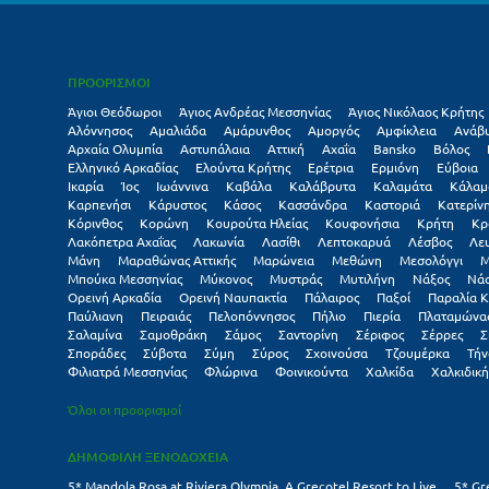
ΠΡΟΟΡΙΣΜΟΙ
Άγιοι Θεόδωροι
Άγιος Ανδρέας Μεσσηνίας
Άγιος Νικόλαος Κρήτης
Αλόννησος
Αμαλιάδα
Αμάρυνθος
Αμοργός
Αμφίκλεια
Ανάβ
Αρχαία Ολυμπία
Αστυπάλαια
Αττική
Αχαΐα
Βansko
Βόλος
Ελληνικό Αρκαδίας
Ελούντα Κρήτης
Ερέτρια
Ερμιόνη
Εύβοια
Ικαρία
Ίος
Ιωάννινα
Καβάλα
Καλάβρυτα
Καλαμάτα
Κάλαμ
Καρπενήσι
Κάρυστος
Κάσος
Κασσάνδρα
Καστοριά
Κατερίν
Κόρινθος
Κορώνη
Κουρούτα Ηλείας
Κουφονήσια
Κρήτη
Κρ
Λακόπετρα Αχαΐας
Λακωνία
Λασίθι
Λεπτοκαρυά
Λέσβος
Λε
Μάνη
Μαραθώνας Αττικής
Μαρώνεια
Μεθώνη
Μεσολόγγι
Μ
Μπούκα Μεσσηνίας
Μύκονος
Μυστράς
Μυτιλήνη
Νάξος
Νά
Ορεινή Αρκαδία
Ορεινή Ναυπακτία
Πάλαιρος
Παξοί
Παραλία Κ
Παύλιανη
Πειραιάς
Πελοπόννησος
Πήλιο
Πιερία
Πλαταμώνα
Σαλαμίνα
Σαμοθράκη
Σάμος
Σαντορίνη
Σέριφος
Σέρρες
Σ
Σποράδες
Σύβοτα
Σύμη
Σύρος
Σχοινούσα
Τζουμέρκα
Τήν
Φιλιατρά Μεσσηνίας
Φλώρινα
Φοινικούντα
Χαλκίδα
Χαλκιδική
Όλοι οι προορισμοί
ΔΗΜΟΦΙΛΗ ΞΕΝΟΔΟΧΕΙΑ
5* Mandola Rosa at Riviera Olympia, A Grecotel Resort to Live
5* Gr