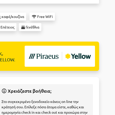
 καφέ/κουζίνα
Free WiFi
Επέτειος
Γενέθλια
ς,
YELLOW.
Χρειάζεστε βοήθεια;
Στο συγκεκριμένο ξενοδοχείο κάνεις on line την
κράτησή σου. Επίλεξε πόσα άτομα είστε, καθώς και
ημερομηνία check in και check out και προχώρα στην