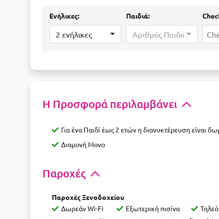
Ενήλικες:
Παιδιά:
Check
2 ενήλικες
Αριθμός Παιδιών...
Η Προσφορά περιλαμβάνει
Για ένα Παιδί έως 2 ετών η διανυκτέρευση είναι δ
Διαμονή Μονο
Παροχές
Παροχές Ξενοδοχείου
Δωρεάν Wi-Fi
Εξωτερική πισίνα
Τηλεό