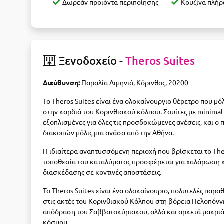
Δωρεάν προϊόντα περιποίησης
Κουζίνα πλήρ
Ξενοδοχείο -
Theros Suites
Διεύθυνση:
Παραλία Διμηνιό, Κόρινθος, 20200
Το Theros Suites είναι ένα ολοκαίνουργιο θέρετρο που μόλ
στην καρδιά του Κορινθιακού κόλπου. Σουίτες με minimal 
εξοπλισμένες για όλες τις προσδοκώμενες ανέσεις, και ο
διακοπών μόλις μια ανάσα από την Αθήνα.
Η ιδιαίτερα αναπτυσσόμενη περιοχή που βρίσκεται το The
τοποθεσία του καταλύματος προσφέρεται για χαλάρωση και
διασκέδασης σε κοντινές αποστάσεις.
Το Theros Suites είναι ένα ολοκαίνουριο, πολυτελές παρ
στις ακτές του Κορινθιακού Κόλπου στη βόρεια Πελοπόννη
απόδραση του Σαββατοκύριακου, αλλά και αρκετά μακριά
κόσμου.