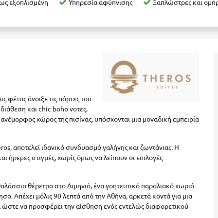
ως εξοπλισμένη
Υπηρεσία αφύπνισης
Ξαπλώστρες και ομπ
ις φέτος άνοιξε τις πόρτες του
διάθεση και chic boho νοτες,
 πανέμορφος χώρος της πισίνας, υπόσχονται μια μοναδική εμπειρία
ros, αποτελεί ιδανικό συνδυασμό γαλήνης και ζωντάνιας. Η
 ήρεμες στιγμές, χωρίς όμως να λείπουν οι επιλογές
αθαλάσσιο θέρετρο στο Διμηνιό, ένα γοητευτικό παραλιακό χωριό
σο. Απέχει μόλις 90 λεπτά από την Αθήνα, αρκετά κοντά για μια
 ώστε να προσφέρει την αίσθηση ενός εντελώς διαφορετικού