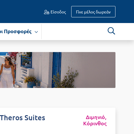
Είσοδος
Γίνε μέλος δωρεάν
οι Προσφορές
Theros Suites
Διμηνιό,
Κόρινθος