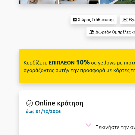
Χώρος Στάθμευσης
Εξω
Δωρεάν Ομπρέλες κα
10%
Κερδίζετε
σε yellows με πισ
ΕΠΙΠΛΕΟΝ
αγοράζοντας αυτήν την προσφορά με κάρτες τ
Online κράτηση
έως 31/12/2026
Ξεκινήστε την 