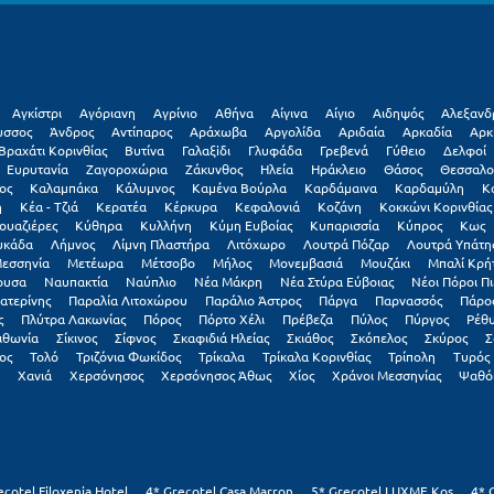
Αγκίστρι
Αγόριανη
Αγρίνιο
Αθήνα
Αίγινα
Αίγιο
Αιδηψός
Αλεξανδ
υσσος
Άνδρος
Αντίπαρος
Αράχωβα
Αργολίδα
Αριδαία
Αρκαδία
Αρκ
Βραχάτι Κορινθίας
Βυτίνα
Γαλαξiδι
Γλυφάδα
Γρεβενά
Γύθειο
Δελφοί
Ευρυτανία
Ζαγοροχώρια
Ζάκυνθος
Ηλεία
Ηράκλειο
Θάσος
Θεσσαλο
ος
Καλαμπάκα
Κάλυμνος
Καμένα Βούρλα
Καρδάμαινα
Καρδαμύλη
Κ
η
Κέα - Τζιά
Κερατέα
Κέρκυρα
Κεφαλονιά
Κοζάνη
Κοκκώνι Κορινθίας
ουαζιέρες
Κύθηρα
Κυλλήνη
Κύμη Ευβοίας
Κυπαρισσία
Κύπρος
Κως
υκάδα
Λήμνος
Λίμνη Πλαστήρα
Λιτόχωρο
Λουτρά Πόζαρ
Λουτρά Υπάτη
εσσηνία
Μετέωρα
Μέτσοβο
Μήλος
Μονεμβασιά
Μουζάκι
Μπαλί Κρή
ουσα
Ναυπακτία
Ναύπλιο
Νέα Μάκρη
Νέα Στύρα Εύβοιας
Νέοι Πόροι Πι
ατερίνης
Παραλία Λιτοχώρου
Παράλιο Άστρος
Πάργα
Παρνασσός
Πάρο
ς
Πλύτρα Λακωνίας
Πόρος
Πόρτο Χέλι
Πρέβεζα
Πύλος
Πύργος
Ρέθ
ιθωνία
Σίκινος
Σίφνος
Σκαφιδιά Ηλείας
Σκιάθος
Σκόπελος
Σκύρος
Σ
ος
Τολό
Τριζόνια Φωκίδος
Τρίκαλα
Τρίκαλα Κορινθίας
Τρίπολη
Τυρός
Χανιά
Χερσόνησος
Χερσόνησος Άθως
Χίος
Χράνοι Μεσσηνίας
Ψαθό
ecotel Filoxenia Hotel
4* Grecotel Casa Marron
5* Grecotel LUXME Kos
4* 