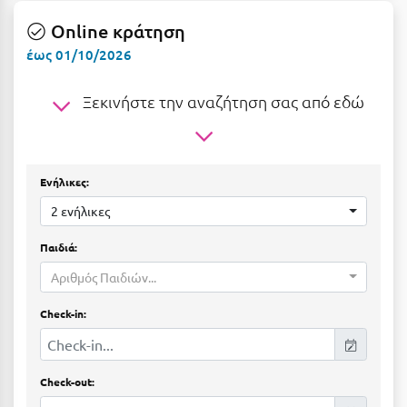
Ε
Online κράτηση
Ελάτη Αρκαδίας
έως 01/10/2026
Ελληνικό Αρκαδίας
Ξεκινήστε την αναζήτηση σας από εδώ
Ελούντα Κρήτης
Ερέτρια
Ενήλικες:
Ερμιόνη
2 ενήλικες
Εύβοια
Παιδιά:
Ευρυτανία
Αριθμός Παιδιών...
Ζ
Check-in:
Ζαγοροχώρια
Ζάκυνθος
Check-out: