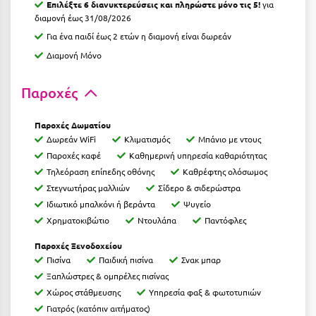
Επιλέξτε 6 διανυκτερεύσεις και πληρώστε μόνο τις 5!
για
Ιωάννινα
διαμονή έως 31/08/2026
Για ένα παιδί έως 2 ετών η διαμονή είναι δωρεάν
Κ
Διαμονή Μόνο
Καβάλα
Παροχές
Καλάβρυτα
Παροχές Δωματίου
Καλαμάτα
Δωρεάν WiFi
Κλιματισμός
Μπάνιο με ντους
Παροχές καφέ
Καθημερινή υπηρεσία καθαριότητας
Κάλαμος
Τηλεόραση επίπεδης οθόνης
Καθρέφτης ολόσωμος
Καλαμπάκα
Στεγνωτήρας μαλλιών
Σίδερο & σιδερώστρα
Ιδιωτικό μπαλκόνι ή βεράντα
Ψυγείο
Κάλυμνος
Χρηματοκιβώτιο
Ντουλάπα
Παντόφλες
Καμένα Βούρλα
Παροχές Ξενοδοχείου
Πισίνα
Παιδική πισίνα
Σνακ μπαρ
Καρδάμαινα
Ξαπλώστρες & ομπρέλες πισίνας
Καρδαμύλη
Χώρος στάθμευσης
Υπηρεσία φαξ & φωτοτυπιών
Γιατρός (κατόπιν αιτήματος)