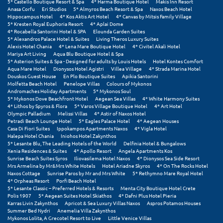
Πάργα
5* Castello Boutique Resort & Spa
4* Harma Boutique Hotel
Makis Inn Resort
Anasa Corfu
Eri Studios
5* Almyros Beach Resort & Spa
Naxos Beach Hotel
Hippocampus Hotel
4* Kos Aktis Art Hotel
4* Canvas by Mitsis Family Village
Παρνασσός
5* Kresten Royal Euphoria Resort
4* Aplai Dome
4* Rocabella Santorini Hotel & SPA
Elounda Garden Suites
Πάρος
5* Alexandros Palace Hotel & Suites
Living Theros Luxury Suites
Alexis Hotel Chania
4* Lena Mare Boutique Hotel
4* Civitel Akali Hotel
Mariya Art Living
Aqua Blu Boutique Hotel & Spa
Πάτμος
5* Asterion Suites & Spa - Designed for adults by Louis Hotels
Hotel Kontes Comfort
Aqua Mare Hotel
Dionysos Hotel Agistri
Villea Village
4* Strada Marina Hotel
Πάτρα
Douskos Guest House
En Plo Boutique Suites
Apikia Santorini
Molfetta Beach Hotel
Penelope Villas
Colours of Mykonos
Andromaches Holiday Apartments
5* Mykonos Soul
Παύλιανη
5* Mykonos Dove Beachfront Hotel
Aegean Sea Villas
4* White Harmony Suites
4* Lithos by Spyros & Flora
5* Varos Village Boutique Hotel
4* Art Hotel
Olympic Palladium
Melissi Villas
4* Astir of Naxos Hotel
Πειραιάς
Petradi Beach Lounge Hotel
5* Eagles Palace Hotel
4* Aegean Houses
Casa Di Fiori Suites
Ippokampos Apartments Naxos
4* Vigla Hotel
Πελοπόννησος
Halepa Hotel Chania
Iniohos Hotel Zakynthos
5* Lesante Blu, The Leading Hotels of the World
Delfinia Hotel & Bungalows
Xenia Residences & Suites
4* Apollo Resort
Angela Apartments Kos
Πήλιο
Sunrise Beach Suites Syros
Iliovasilema Hotel Naxos
4* Dionysos Sea Side Resort
Mrs Armelina by Mr&Mrs White Hotels
Hotel Ariadne Skyros
4* On The Rocks Hotel
Πιερία
Naxos Cottage
Sunrise Paros by Mr and Mrs White
5* Rethymno Mare Royal Hotel
4* Orpheas Resort
Porfi Beach Hotel
5* Lesante Classic – Preferred Hotels & Resorts
Menta City Boutique Hotel Crete
Πλαταμώνας
Polis 1907
5* Aegean Suites Hotel Skiathos
4* Dafni Plus Hotel Pieria
Karras Livin Zakynthos
Apricot & Sea Luxury Villas Naxos
Aspros Potamos Houses
Πλύτρα Λακωνίας
Summer Bed Nydri
Anemelia Villa Zakynthos
Mykonos Lolita, A Grecotel Resort to Live
Little Venice Villas