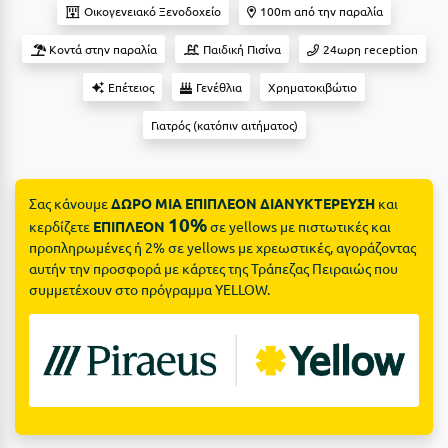
Suites
Βόλος
Οικογενειακό Ξενοδοχείο
100m από την παραλία
Βραχάτι Κορινθίας
Κοντά στην παραλία
Παιδική Πισίνα
24ωρη reception
Βυτίνα
Επέτειος
Γενέθλια
Χρηματοκιβώτιο
Δες όλες τις προσφορές
Γιατρός (κατόπιν αιτήματος)
Γ
Δες όλα τα πακέτα διακοπών
Γαλαξiδι
Σας κάνουμε
ΔΩΡΟ ΜΙΑ ΕΠΙΠΛΕΟΝ ΔΙΑΝΥΚΤΕΡΕΥΣΗ
και
Γλυφάδα
10%
κερδίζετε
ΕΠΙΠΛΕΟΝ
σε yellows με πιστωτικές και
προπληρωμένες ή 2% σε yellows με χρεωστικές, αγοράζοντας
Γρεβενά
αυτήν την προσφορά με κάρτες της Τράπεζας Πειραιώς που
συμμετέχουν στο πρόγραμμα YELLOW.
Γύθειο
Δ
Δελφοί
Διακοπτό