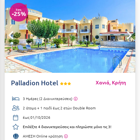
Αιδηψός
ΤΎΠΟΣ ΔΙΑΤΡΟΦΉΣ
έως
-25%
Διαμονή Μόνο
Αλεξανδρούπολη
Πρωινό
Αλισσός Αχαΐας
Ημιδιατροφή
Αλόννησος
Ημιδιατροφή + Ποτά
Αμαλιάδα
Πλήρης Διατροφή
Αμάρυνθος
All Inclusive
Αμοργός
Palladion Hotel
Χανιά, Κρήτη
Ένα Γεύμα
Αμφίκλεια
3 Ημέρες (2 Διανυκτερεύσεις)
Δύο Γεύματα + Ποτά
Ανάβυσσος
2 άτομα + 1 παιδί έως 2 ετών
Double Room
Άνδρος
ΤΎΠΟΣ ΚΑΤΑΛΎΜΑΤΟΣ
έως 01/10/2026
Αντίπαρος
Ξενοδοχεία 1 Αστέρι
Επιλέξτε 4 διανυκτερεύσεις και πληρώστε μόνο τις 3!
Αράχωβα
ΑΜΕΣΗ Online κράτηση
Ξενοδοχεία 2 Αστέρων