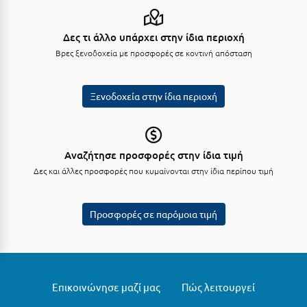
Λευκάδα
Λήμνος
Δες τι άλλο υπάρχει στην ίδια περιοχή
Βρες ξενοδοχεία με προσφορές σε κοντινή απόσταση
Λίμνη Πλαστήρα
Λιτόχωρο
Ξενοδοχεία στην ίδια περιοχή
Λουτρά Πόζαρ
Λουτρά Υπάτης
Αναζήτησε προσφορές στην ίδια τιμή
Λουτράκι
Δες και άλλες προσφορές που κυμαίνονται στην ίδια περίπου τιμή
Λούτσα
Προσφορές σε παρόμοια τιμή
Μ
Μάνη
Μαραθώνας Αττικής
Επικοινώνησε μαζί μας
Πώς λειτουργεί
Μαρώνεια