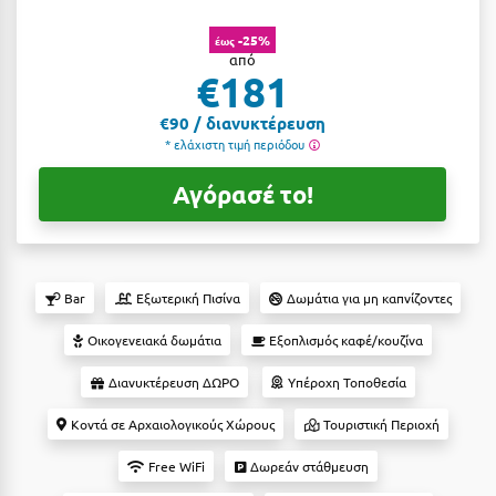
Αργολίδα
Ξενοδοχεία 3 Αστέρων
-25%
έως
από
Αριδαία
Ξενοδοχεία 4 Αστέρων
€181
Αρκαδία
Ξενοδοχεία 5 Αστέρων
€90 / διανυκτέρευση
* ελάχιστη τιμή περιόδου
Αρκίτσα
Βίλες
Αγόρασέ το!
Αρτέμιδα
Κρουαζιέρες
Αρχαία Ολυμπία
Ενοικιαζόμενα Δωμάτια
Αστυπάλαια
Διαμερίσματα
Bar
Εξωτερική Πισίνα
Δωμάτια για μη καπνίζοντες
Αττική
Studios
Οικογενειακά δωμάτια
Εξοπλισμός καφέ/κουζίνα
Αχαΐα
Boutique Hotels
Διανυκτέρευση ΔΩΡΟ
Υπέροχη Τοποθεσία
Ξενώνες
Β
Κοντά σε Αρχαιολογικούς Χώρους
Τουριστική Περιοχή
Camping
Βansko
Free WiFi
Δωρεάν στάθμευση