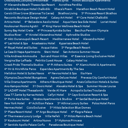
Οικολογικός Ξενώνας «Philothea»
Manos Syros
Minthi Boutique Apartments
4* Alexandra Beach Thassos Spa Resort
Acrothea Perdika
Mirabilia Boutique Hotel Chalkidiki
Ithaca's Poem
Marathon Beach Resort Hotel
Ξυλόκαστρο
Gera's Olive Grove (Elaionas Tis Geras)
Skiathos Living
5* Princess Resort Skiathos
Racconto Boutique Design Hotel
Galaxy Art Hotel
4* Core Hotel Chalkidiki
Artina Hotel
4* Belvedere Aeolis Hotel
Aqua Mare Sea Side Hotel
Loriet Hotel
Ο
Koukounari Rooms Agistri
4* King Maron Wellness Beach Hotel
Sunny Bay Hotel Crete
4* Princess Kyniska Suites
Bacchus Pension Olympia
Studios River
4* Airotel Alexandros Hotel
Aphrodite Studios
Ορεινή Αρκαδία
4* Akti Ouranoupoli Beach Resort
Mediterranee Hotel
Alexandra Hotel
4* Las Hotel & Spa
Anastassiou Hotel
Kyparissia Beach Hotel
4* Royal Hotel and Suites
Acqua Vatos
5* Parga Beach Resort
Ορεινή Ναυπακτία
La Casa Di Napa Apartments
Steni Hotel
San Antonio Summer House
Villa Andreas Ammoudia
Sun and Moon Villas
4* Essence Living Exclusive Hotel
Vergina Star Lefkada
Petritis Guest House
Galaxy Hotel Ios
Π
Greek Pride Themelis Studios
4* Pi Athens Suites
4* Alamis Hotel & Apartments
4* Mr & Mrs White Paros
Esperides Apartments By The Sea
Melidron Hotel & Suites Naxos
4* Nevros Hotel & Spa
Ilia Mare
Πάλαιρος
Olympios Zeus Hotel Bungalows
Agnes Deluxe Hotel
Preveza City Comfort Hotel
Villa Orama Apartments
Athens 4 Boutique Hotel
Anais Collection Hotels & Suites
Παξοί
Ano Kampos Hotel
31 Doors Hotel
Alexakis Hotel & Spa
Summer House Louisa
5* LAZART Hotel Thessaloniki
Verde Al Mare
Acropolis Suites Troulanda
Casa 77 Zante by Karras Hotels
Gefyri Hotel
5* Cayo Exclusive Resort & Spa
Παραλία Κατερίνης
5* Porto Kea Suites
Stratos Apartments & Studios
4* SanSal Boutique Hotel
New York Hotel
4* Achillion Palace
5* Athina Luxury Suites
Polos Hotel Paros
Παραλία Λιτοχώρου
Hermes Hotel
Gizis Exclusive
5* Mitsis Selection Blue Domes
5* Plaza Resort Hotel
4* Argo Boutique Hotel
4* Flegra Palace
4* Thermesea Luxury Lodge
Villa Nefeli
5* Mitsis Ramira Beach Hotel
Παράλιο Άστρος
5* Koukoumi Hotel
Artina Nuovo
5* Mykonos Princess
5* Sentido Apollo Palace Corfu
Paraskevas Boutique Hotel