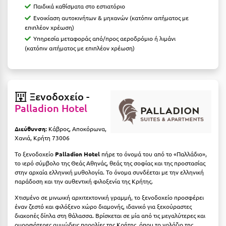
Καρδίτσα
Παιδικά καθίσματα στο εστιατόριο
Ενοικίαση αυτοκινήτων & μηχανών (κατόπιν αιτήματος με
Κάρπαθος
επιπλέον χρέωση)
Υπηρεσία μεταφοράς από/προς αεροδρόμιο ή λιμάνι
Καρπενήσι
(κατόπιν αιτήματος με επιπλέον χρέωση)
Κάρυστος
Κάσος
Ξενοδοχείο -
Κασσάνδρα
Palladion Hotel
Καστοριά
Διεύθυνση:
Κάβρος, Αποκόρωνα,
Κατερίνη
Χανιά, Κρήτη 73006
Το ξενοδοχείο
Palladion Hotel
πήρε το όνομά του από το «Παλλάδιο»,
Κέα - Τζιά
το ιερό σύμβολο της Θεάς Αθηνάς, θεάς της σοφίας και της προστασίας
στην αρχαία ελληνική μυθολογία. Το όνομα συνδέεται με την ελληνική
Κερατέα
παράδοση και την αυθεντική φιλοξενία της Κρήτης.
Κέρκυρα
Χτισμένο σε μινωική αρχιτεκτονική γραμμή, το ξενοδοχείο προσφέρει
έναν ζεστό και φιλόξενο χώρο διαμονής, ιδανικό για ξεκούραστες
Κεφαλονιά
διακοπές δίπλα στη θάλασσα. Βρίσκεται σε μία από τις μεγαλύτερες και
ομορφότερες αμμώδεις παραλίες της Κρήτης, όπου το γαλάζιο της