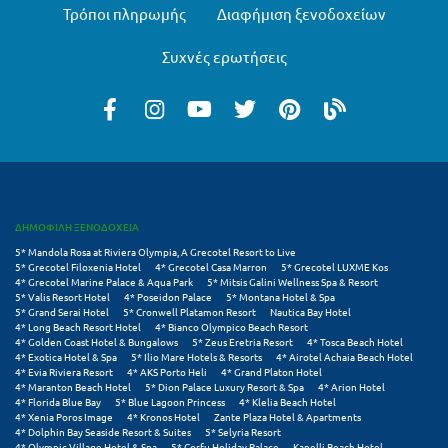
Τρόποι πληρωμής
Διαφήμιση ξενοδοχείων
Μεθώνη
Συχνές ερωτήσεις
Μεσολόγγι
Μεσσηνία
Μετέωρα
Μέτσοβο
Μήλος
ΔΗΜΟΦΙΛΗ ΞΕΝΟΔΟΧΕΙΑ
5* Mandola Rosa at Riviera Olympia, A Grecotel Resort to Live
Μονεμβασιά
5* Grecotel Filoxenia Hotel
4* Grecotel Casa Marron
5* Grecotel LUXME Kos
4* Grecotel Marine Palace & Aqua Park
5* Mitsis Galini Wellness Spa & Resort
Μουζάκι
5* Valis Resort Hotel
4* Poseidon Palace
5* Montana Hotel & Spa
5* Grand Serai Hotel
5* Cronwell Platamon Resort
Nautica Bay Hotel
4* Long Beach Resort Hotel
4* Bianco Olympico Beach Resort
Μπαλί Κρήτης
4* Golden Coast Hotel & Bungalows
5* Zeus Eretria Resort
4* Tosca Beach Hotel
4* Exotica Hotel & Spa
5* Ilio Mare Hotels & Resorts
4* Airotel Achaia Beach Hotel
Μπάνσκο
4* Evia Riviera Resort
4* AKS Porto Heli
4* Grand Platon Hotel
4* Maranton Beach Hotel
5* Dion Palace Luxury Resort & Spa
4* Arion Hotel
4* Florida Blue Bay
5* Blue Lagoon Princess
4* Klelia Beach Hotel
Μπούκα Μεσσηνίας
4* Xenia Poros Image
4* Kronos Hotel
Zante Plaza Hotel & Apartments
4* Dolphin Bay Seaside Resort & Suites
5* Selyria Resort
Μύκονος
4* Olympic Village Hotel & Spa
5* Corfu Holiday Palace
Kanelli Beach Hotel