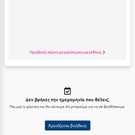
Κύμη Ευβοίας
Κυπαρισσία
Κύπρος
Κως
Προβολή χάρτη μεγαλύτερου μεγέθους
Λ
Λαγκάδια
Λακόπετρα Αχαΐας
Λακωνία
Δεν βρήκες την ημερομηνία που θέλεις;
Λασίθι
Πες μας τι ψάχνεις και θα κάνουμε ότι μπορούμε για να σε βοηθήσουμε.
Λεπτοκαρυά
Λέσβος
Χρειάζεσαι βοήθεια;