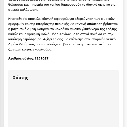
Κοζάνη
θάλασσας και η ηρεμία του τοπίου δημιουργούν το ιδανικό σκηνικό για
στιγμές χαλάρωσης.
Κοκκώνι Κορινθίας
Η τοποθεσία αποτελεί ιδανική αφετηρία για εξερεύνηση των φυσικών
ομορφιών και της ιστορίας της περιοχής. Σε κοντινή απόσταση βρίσκεται
Κομοτηνή
η μαγευτική
Λίμνη Κουρνά
, το μοναδικό φυσικό γλυκό νερό της Κρήτης,
καθώς και η γραφική
Παλιά Πόλη Χανίων
με τα στενά σοκάκια και την
Κόνιτσα
ιδιαίτερη ατμόσφαιρα. Αξίζει επίσης μια επίσκεψη στο ιστορικό
Ενετικό
Λιμάνι Ρεθύμνου
, που συνδυάζει τη βενετσιάνικη αρχιτεκτονική με τη
Κόρινθος
ζωντανή κρητική κουλτούρα.
Κορώνη
Αριθμός αδείας: 1239027
Κουρούτα Ηλείας
Χάρτης
Κουφονήσια
Κρήτη
Κρουαζιέρες
Κύθηρα
Κυλλήνη