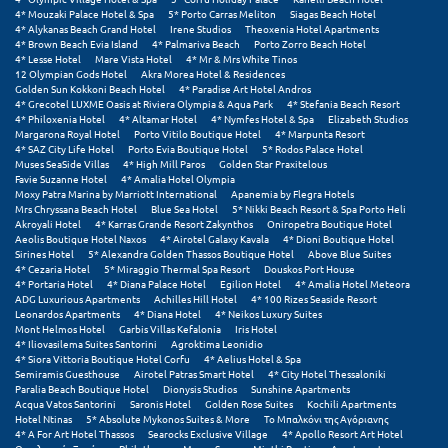
4* Mouzaki Palace Hotel & Spa
5* Porto Carras Meliton
Siagas Beach Hotel
4* Alykanas Beach Grand Hotel
Irene Studios
Theoxenia Hotel Apartments
Μυστράς
4* Brown Beach Evia Island
4* Palmariva Beach
Porto Zorro Beach Hotel
4* Lesse Hotel
Mare Vista Hotel
4* Mr & Mrs White Tinos
Μυτιλήνη
12 Olympian Gods Hotel
Akra Morea Hotel & Residences
Golden Sun Kokkoni Beach Hotel
4* Paradise Art Hotel Andros
4* Grecotel LUXME Oasis at Riviera Olympia & Aqua Park
4* Stefania Beach Resort
4* Philoxenia Hotel
4* Altamar Hotel
4* Nymfes Hotel & Spa
Elizabeth Studios
Ν
Margarona Royal Hotel
Porto Vitilo Boutique Hotel
4* Marpunta Resort
4* SAZ City Life Hotel
Porto Evia Boutique Hotel
5* Rodos Palace Hotel
Muses SeaSide Villas
4* High Mill Paros
Golden Star Praxitelous
Νάξος
Favie Suzanne Hotel
4* Amalia Hotel Olympia
Moxy Patra Marina by Marriott International
Apanemia by Flegra Hotels
Νάουσα
Mrs Chryssana Beach Hotel
Blue Sea Hotel
5* Nikki Beach Resort & Spa Porto Heli
Akroyali Hotel
4* Karras Grande Resort Zakynthos
Oniropetra Boutique Hotel
Aeolis Boutique Hotel Naxos
4* Airotel Galaxy Kavala
4* Dioni Boutique Hotel
Ναυπακτία
Sirines Hotel
5* Alexandra Golden Thassos Boutique Hotel
Above Blue Suites
4* Cezaria Hotel
5* Miraggio Thermal Spa Resort
Douskos Port House
Ναύπλιο
4* Portaria Hotel
4* Diana Palace Hotel
Egilion Hotel
4* Amalia Hotel Meteora
ADG Luxurious Apartments
Achilles Hill Hotel
4* 100 Rizes Seaside Resort
Leonardos Apartments
4* Diana Hotel
4* Neikos Luxury Suites
Νέα Μάκρη
Mont Helmos Hotel
Garbis Villas Kefalonia
Iris Hotel
4* Iliovasilema Suites Santorini
Agroktima Leonidio
Νέα Στύρα Εύβοιας
4* Siora Vittoria Boutique Hotel Corfu
4* Aelius Hotel & Spa
Semiramis Guesthouse
Airotel Patras Smart Hotel
4* City Hotel Thessaloniki
Paralia Beach Boutique Hotel
Dionysis Studios
Sunshine Apartments
Νέοι Πόροι Πιερίας
Acqua Vatos Santorini
Saronis Hotel
Golden Rose Suites
Kochili Apartments
Hotel Ntinas
5* Absolute Mykonos Suites & More
Το Μπαλκόνι της Αγόριανης
4* A For Art Hotel Thassos
Searocks Exclusive Village
4* Apollo Resort Art Hotel
Ξ