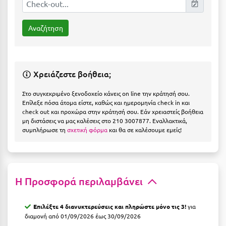
Η
Ηλεία
Ηράκλειο
Θ
Χρειάζεστε βοήθεια;
Θάσος
Στο συγκεκριμένο ξενοδοχείο κάνεις on line την κράτησή σου.
Επίλεξε πόσα άτομα είστε, καθώς και ημερομηνία check in και
Θεσσαλονίκη
check out και προχώρα στην κράτησή σου. Εάν χρειαστείς βοήθεια
μη διστάσεις να μας καλέσεις στο 210 3007877. Εναλλακτικά,
συμπλήρωσε τη
σχετική φόρμα
και θα σε καλέσουμε εμείς!
Ι
Ιεράπετρα
Ιθάκη
Η Προσφορά περιλαμβάνει
Ικαρία
Επιλέξτε 4 διανυκτερεύσεις και πληρώστε μόνο τις 3!
για
Ίος
διαμονή από 01/09/2026 έως 30/09/2026