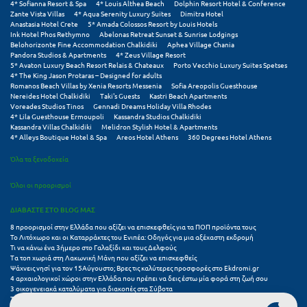
4* Sofianna Resort & Spa
4* Louis Althea Beach
Dolphin Resort Hotel & Conference
Πόρος
Zante Vista Villas
4* Aqua Serenity Luxury Suites
Dimitra Hotel
Anastasia Hotel Crete
5* Amada Colossos Resort by Louis Hotels
Πόρτο Χέλι
Ink Hotel Phos Rethymno
Abelonas Retreat Sunset & Sunrise Lodgings
Belohorizonte Fine Accommodation Chalkidiki
Aphea Village Chania
Pandora Studios & Apartments
4* Zeus Village Resort
Πρέβεζα
5* Avaton Luxury Beach Resort Relais & Chateaux
Porto Vecchio Luxury Suites Spetses
4* The King Jason Protaras – Designed for adults
Πύλος
Romanos Beach Villas by Xenia Resorts Messenia
Sofia Areopolis Guesthouse
Nereides Hotel Chalkidiki
Taki's Guests
Kastri Beach Apartments
Voreades Studios Tinos
Gennadi Dreams Holiday Villa Rhodes
Πύργος
4* Lila Guesthouse Ermoupoli
Kassandra Studios Chalkidiki
Kassandra Villas Chalkidiki
Melidron Stylish Hotel & Apartments
4* Alleys Boutique Hotel & Spa
Areos Hotel Athens
360 Degrees Hotel Athens
Ρ
Όλα τα ξενοδοχεία
Ρέθυμνο
Όλοι οι προορισμοί
Ρίο
ΔΙΑΒΑΣΤΕ ΣΤΟ BLOG ΜΑΣ
Ρόδος
8 προορισμοί στην Ελλάδα που αξίζει να επισκεφθείς για τα ΠΟΠ προϊόντα τους
Το Λιτόχωρο και οι Καταρράκτες του Ενιπέα: Οδηγός για μια αξέχαστη εκδρομή
Τι να κάνω ένα 3ήμερο στο Γαλαξίδι και τους Δελφούς
Σ
Τα τοπ χωριά στη Λακωνική Μάνη που αξίζει να επισκεφθείς
Ψάχνεις νησί για τον 15Αύγουστο; Βρες τις καλύτερες προσφορές στο Ekdromi.gr
4 αρχαιολογικοί χώροι στην Ελλάδα που πρέπει να δεις έστω μία φορά στη ζωή σου
Σαλαμίνα
3 οικογενειακά καταλύματα για διακοπές στα Σύβοτα
Τα 11 καλύτερα καλοκαιρινά resorts στην Ελλάδα