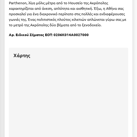
Καρδίτσα
Parthenon, λίγα μόλις μέτρα από το Μουσείο της Ακρόπολης
χαρακτηρίζεται από άνεση, απλότητα και αισθητική. Έξω, η Αθήνα σας
Κάρπαθος
προσκαλεί για ένα διαχρονικό περίπατο στις πολλές και ενδιαφέρουσες
γωνιές της. Ένας πολιτιστικός πλούτος χιλιετιών απλώνεται γύρω σας με
Καρπενήσι
το μετρό της Ακρόπολης δύο βήματα από το ξενοδοχείο.
Αρ. Ειδικού Σήματος ΕΟΤ: 0206K014A0027000
Κάρυστος
Κάσος
Χάρτης
Κασσάνδρα
Καστοριά
Κατερίνη
Κέα - Τζιά
Κερατέα
Κέρκυρα
Κεφαλονιά