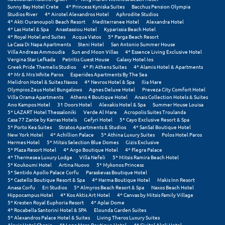
Sunny Bay Hotel Crete
4* Princess Kyniska Suites
Bacchus Pension Olympia
Studios River
4* Airotel Alexandros Hotel
Aphrodite Studios
Μυστράς
4* Akti Ouranoupoli Beach Resort
Mediterranee Hotel
Alexandra Hotel
4* Las Hotel & Spa
Anastassiou Hotel
Kyparissia Beach Hotel
Μυτιλήνη
4* Royal Hotel and Suites
Acqua Vatos
5* Parga Beach Resort
La Casa Di Napa Apartments
Steni Hotel
San Antonio Summer House
Villa Andreas Ammoudia
Sun and Moon Villas
4* Essence Living Exclusive Hotel
Vergina Star Lefkada
Petritis Guest House
Galaxy Hotel Ios
Ν
Greek Pride Themelis Studios
4* Pi Athens Suites
4* Alamis Hotel & Apartments
4* Mr & Mrs White Paros
Esperides Apartments By The Sea
Melidron Hotel & Suites Naxos
4* Nevros Hotel & Spa
Ilia Mare
Νάξος
Olympios Zeus Hotel Bungalows
Agnes Deluxe Hotel
Preveza City Comfort Hotel
Villa Orama Apartments
Athens 4 Boutique Hotel
Anais Collection Hotels & Suites
Νάουσα
Ano Kampos Hotel
31 Doors Hotel
Alexakis Hotel & Spa
Summer House Louisa
5* LAZART Hotel Thessaloniki
Verde Al Mare
Acropolis Suites Troulanda
Casa 77 Zante by Karras Hotels
Gefyri Hotel
5* Cayo Exclusive Resort & Spa
Ναυπακτία
5* Porto Kea Suites
Stratos Apartments & Studios
4* SanSal Boutique Hotel
New York Hotel
4* Achillion Palace
5* Athina Luxury Suites
Polos Hotel Paros
Ναύπλιο
Hermes Hotel
5* Mitsis Selection Blue Domes
Gizis Exclusive
5* Plaza Resort Hotel
4* Argo Boutique Hotel
4* Flegra Palace
4* Thermesea Luxury Lodge
Villa Nefeli
5* Mitsis Ramira Beach Hotel
Νέα Μάκρη
5* Koukoumi Hotel
Artina Nuovo
5* Mykonos Princess
5* Sentido Apollo Palace Corfu
Paraskevas Boutique Hotel
Νέα Στύρα Εύβοιας
5* Castello Boutique Resort & Spa
4* Harma Boutique Hotel
Makis Inn Resort
Anasa Corfu
Eri Studios
5* Almyros Beach Resort & Spa
Naxos Beach Hotel
Hippocampus Hotel
4* Kos Aktis Art Hotel
4* Canvas by Mitsis Family Village
Νέοι Πόροι Πιερίας
5* Kresten Royal Euphoria Resort
4* Aplai Dome
4* Rocabella Santorini Hotel & SPA
Elounda Garden Suites
5* Alexandros Palace Hotel & Suites
Living Theros Luxury Suites
Ξ
Alexis Hotel Chania
4* Lena Mare Boutique Hotel
4* Civitel Akali Hotel