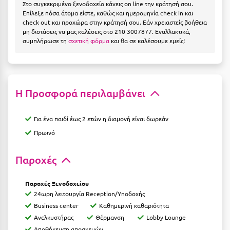
Στο συγκεκριμένο ξενοδοχείο κάνεις on line την κράτησή σου.
Η
Επίλεξε πόσα άτομα είστε, καθώς και ημερομηνία check in και
check out και προχώρα στην κράτησή σου. Εάν χρειαστείς βοήθεια
Ηλεία
μη διστάσεις να μας καλέσεις στο 210 3007877. Εναλλακτικά,
συμπλήρωσε τη
σχετική φόρμα
και θα σε καλέσουμε εμείς!
Ηράκλειο
Θ
Η Προσφορά περιλαμβάνει
Θάσος
Θεσσαλονίκη
Για ένα παιδί έως 2 ετών η διαμονή είναι δωρεάν
Πρωινό
Ι
Παροχές
Ιεράπετρα
Ιθάκη
Παροχές Ξενοδοχείου
24ωρη λειτουργία Reception/Υποδοχής
Ικαρία
Business center
Καθημερινή καθαριότητα
Ανελκυστήρας
Θέρμανση
Lobby Lounge
Ίος
Αποθήκευση αποσκευών