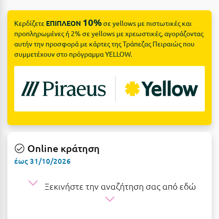
Suites
Βόλος
10%
Κερδίζετε
ΕΠΙΠΛΕΟΝ
σε yellows με πιστωτικές και
Βραχάτι Κορινθίας
προπληρωμένες ή 2% σε yellows με χρεωστικές, αγοράζοντας
Βυτίνα
αυτήν την προσφορά με κάρτες της Τράπεζας Πειραιώς που
Δες όλες τις προσφορές
συμμετέχουν στο πρόγραμμα YELLOW.
Γ
Δες όλα τα πακέτα διακοπών
Γαλαξiδι
Γλυφάδα
Γρεβενά
Γύθειο
Online κράτηση
έως 31/10/2026
Δ
Ξεκινήστε την αναζήτηση σας από εδώ
Δελφοί
Διακοπτό