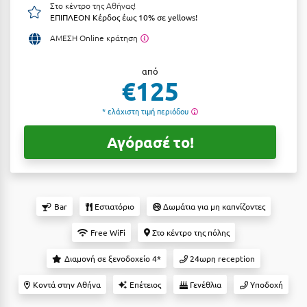
Στο κέντρο της Αθήνας!
Αργολίδα
ΕΠΙΠΛΕΟΝ Κέρδος έως 10% σε yellows!
Ξενοδοχεία 3 Αστέρων
ΑΜΕΣΗ Online κράτηση
Αριδαία
Ξενοδοχεία 4 Αστέρων
Αρκαδία
από
Ξενοδοχεία 5 Αστέρων
€125
Αρκίτσα
Βίλες
* ελάχιστη τιμή περιόδου
Αρτέμιδα
Κρουαζιέρες
Αγόρασέ το!
Αρχαία Ολυμπία
Ενοικιαζόμενα Δωμάτια
Αστυπάλαια
Διαμερίσματα
Αττική
Studios
Bar
Εστιατόριο
Δωμάτια για μη καπνίζοντες
Αχαΐα
Boutique Hotels
Free WiFi
Στο κέντρο της πόλης
Ξενώνες
Β
Διαμονή σε ξενοδοχείο 4*
24ωρη reception
Camping
Κοντά στην Αθήνα
Επέτειος
Γενέθλια
Υποδοχή
Βansko