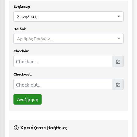
Ε
Ενήλικες:
Ελάτη Αρκαδίας
2 ενήλικες
Ελληνικό Αρκαδίας
Παιδιά:
Αριθμός Παιδιών...
Ελούντα Κρήτης
Ερέτρια
Check-in:
Ερμιόνη
Εύβοια
Check-out:
Ευρυτανία
Ζ
Ζαγοροχώρια
Ζάκυνθος
Χρειάζεστε βοήθεια;