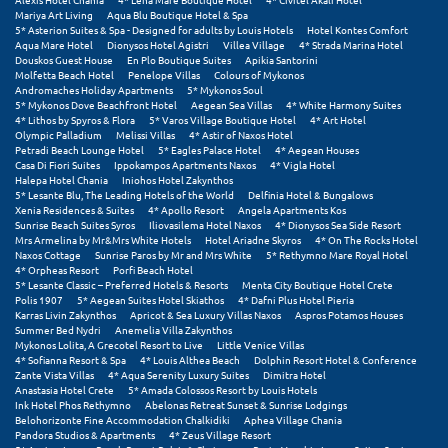
Mariya Art Living
Aqua Blu Boutique Hotel & Spa
5* Asterion Suites & Spa - Designed for adults by Louis Hotels
Hotel Kontes Comfort
Ξυλόκαστρο
Aqua Mare Hotel
Dionysos Hotel Agistri
Villea Village
4* Strada Marina Hotel
Douskos Guest House
En Plo Boutique Suites
Apikia Santorini
Molfetta Beach Hotel
Penelope Villas
Colours of Mykonos
Ο
Andromaches Holiday Apartments
5* Mykonos Soul
5* Mykonos Dove Beachfront Hotel
Aegean Sea Villas
4* White Harmony Suites
4* Lithos by Spyros & Flora
5* Varos Village Boutique Hotel
4* Art Hotel
Ορεινή Αρκαδία
Olympic Palladium
Melissi Villas
4* Astir of Naxos Hotel
Petradi Beach Lounge Hotel
5* Eagles Palace Hotel
4* Aegean Houses
Casa Di Fiori Suites
Ippokampos Apartments Naxos
4* Vigla Hotel
Ορεινή Ναυπακτία
Halepa Hotel Chania
Iniohos Hotel Zakynthos
5* Lesante Blu, The Leading Hotels of the World
Delfinia Hotel & Bungalows
Xenia Residences & Suites
4* Apollo Resort
Angela Apartments Kos
Π
Sunrise Beach Suites Syros
Iliovasilema Hotel Naxos
4* Dionysos Sea Side Resort
Mrs Armelina by Mr&Mrs White Hotels
Hotel Ariadne Skyros
4* On The Rocks Hotel
Naxos Cottage
Sunrise Paros by Mr and Mrs White
5* Rethymno Mare Royal Hotel
Πάλαιρος
4* Orpheas Resort
Porfi Beach Hotel
5* Lesante Classic – Preferred Hotels & Resorts
Menta City Boutique Hotel Crete
Παξοί
Polis 1907
5* Aegean Suites Hotel Skiathos
4* Dafni Plus Hotel Pieria
Karras Livin Zakynthos
Apricot & Sea Luxury Villas Naxos
Aspros Potamos Houses
Summer Bed Nydri
Anemelia Villa Zakynthos
Παραλία Κατερίνης
Mykonos Lolita, A Grecotel Resort to Live
Little Venice Villas
4* Sofianna Resort & Spa
4* Louis Althea Beach
Dolphin Resort Hotel & Conference
Παραλία Λιτοχώρου
Zante Vista Villas
4* Aqua Serenity Luxury Suites
Dimitra Hotel
Anastasia Hotel Crete
5* Amada Colossos Resort by Louis Hotels
Ink Hotel Phos Rethymno
Abelonas Retreat Sunset & Sunrise Lodgings
Παράλιο Άστρος
Belohorizonte Fine Accommodation Chalkidiki
Aphea Village Chania
Pandora Studios & Apartments
4* Zeus Village Resort