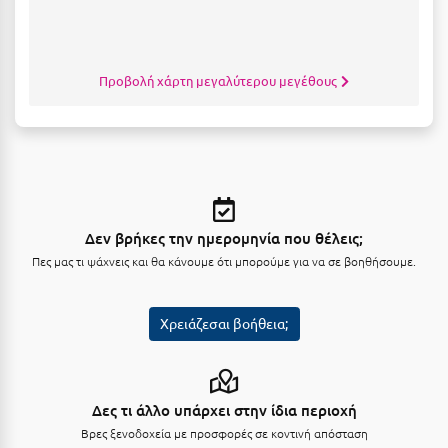
Κοζάνη
Κοκκώνι Κορινθίας
Προβολή χάρτη μεγαλύτερου μεγέθους
Κομοτηνή
Κόνιτσα
Κόρινθος
Κορώνη
Δεν βρήκες την ημερομηνία που θέλεις;
Κουρούτα Ηλείας
Πες μας τι ψάχνεις και θα κάνουμε ότι μπορούμε για να σε βοηθήσουμε.
Κουφονήσια
Κρήτη
Χρειάζεσαι βοήθεια;
Κρουαζιέρες
Κύθηρα
Δες τι άλλο υπάρχει στην ίδια περιοχή
Κυλλήνη
Βρες ξενοδοχεία με προσφορές σε κοντινή απόσταση