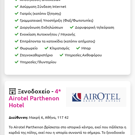
Ιωάννινα
Ασύρματη Σύνδεση Internet
Γιατρός (κατόπιν ζήτησης)
Κ
Γραμματειακή Υποστήριξη (Φαξ/Φωτοτυπίες)
Διοργάνωση Εκδηλώσεων
Δορυφορική τηλεόραση
Καβάλα
Ενοικίαση Αυτοκινήτου / Μηχανής
Επιτρέπονται τα κατοικίδια (κατόπιν αιτήματος)
Καλάβρυτα
Θωρωρείο
Κλιματισμός
Μπαρ
Στεγνοκαθαριστήριο
Υπηρεσίες Αχθοφόρου
Καλαμάτα
Υπηρεσίες Πλυντηρίου
Κάλαμος
Καλαμπάκα
Ξενοδοχείο -
4*
Κάλυμνος
Airotel Parthenon
Καμένα Βούρλα
Hotel
Καρδάμαινα
Διεύθυνση:
Μακρή 6, Αθήνα, 117 42
Καρδαμύλη
To Airotel Parthenon βρίσκεται στο ιστορικό κέντρο, εκεί που πάλλεται η
καρδιά της πόλης, εκεί που η ιστορία συναντά το σήμερα. Το ξενοδοχείο