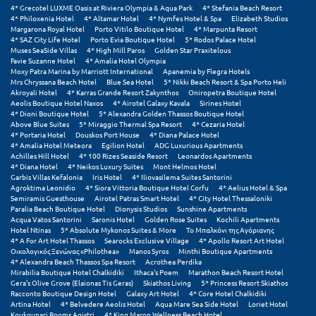
4* Grecotel LUXME Oasis at Riviera Olympia & Aqua Park
4* Stefania Beach Resort
4* Philoxenia Hotel
4* Altamar Hotel
4* Nymfes Hotel & Spa
Elizabeth Studios
Μεθώνη
Margarona Royal Hotel
Porto Vitilo Boutique Hotel
4* Marpunta Resort
4* SAZ City Life Hotel
Porto Evia Boutique Hotel
5* Rodos Palace Hotel
Μεσολόγγι
Muses SeaSide Villas
4* High Mill Paros
Golden Star Praxitelous
Favie Suzanne Hotel
4* Amalia Hotel Olympia
Moxy Patra Marina by Marriott International
Apanemia by Flegra Hotels
Μεσσηνία
Mrs Chryssana Beach Hotel
Blue Sea Hotel
5* Nikki Beach Resort & Spa Porto Heli
Akroyali Hotel
4* Karras Grande Resort Zakynthos
Oniropetra Boutique Hotel
Μετέωρα
Aeolis Boutique Hotel Naxos
4* Airotel Galaxy Kavala
Sirines Hotel
4* Dioni Boutique Hotel
5* Alexandra Golden Thassos Boutique Hotel
Above Blue Suites
5* Miraggio Thermal Spa Resort
4* Cezaria Hotel
Μέτσοβο
4* Portaria Hotel
Douskos Port House
4* Diana Palace Hotel
4* Amalia Hotel Meteora
Egilion Hotel
ADG Luxurious Apartments
Μήλος
Achilles Hill Hotel
4* 100 Rizes Seaside Resort
Leonardos Apartments
4* Diana Hotel
4* Neikos Luxury Suites
Mont Helmos Hotel
Garbis Villas Kefalonia
Iris Hotel
4* Iliovasilema Suites Santorini
Μονεμβασιά
Agroktima Leonidio
4* Siora Vittoria Boutique Hotel Corfu
4* Aelius Hotel & Spa
Semiramis Guesthouse
Airotel Patras Smart Hotel
4* City Hotel Thessaloniki
Μουζάκι
Paralia Beach Boutique Hotel
Dionysis Studios
Sunshine Apartments
Acqua Vatos Santorini
Saronis Hotel
Golden Rose Suites
Kochili Apartments
Hotel Ntinas
5* Absolute Mykonos Suites & More
Το Μπαλκόνι της Αγόριανης
Μπαλί Κρήτης
4* A For Art Hotel Thassos
Searocks Exclusive Village
4* Apollo Resort Art Hotel
Οικολογικός Ξενώνας «Philothea»
Manos Syros
Minthi Boutique Apartments
Μπάνσκο
4* Alexandra Beach Thassos Spa Resort
Acrothea Perdika
Mirabilia Boutique Hotel Chalkidiki
Ithaca's Poem
Marathon Beach Resort Hotel
Gera's Olive Grove (Elaionas Tis Geras)
Skiathos Living
5* Princess Resort Skiathos
Μπούκα Μεσσηνίας
Racconto Boutique Design Hotel
Galaxy Art Hotel
4* Core Hotel Chalkidiki
Artina Hotel
4* Belvedere Aeolis Hotel
Aqua Mare Sea Side Hotel
Loriet Hotel
Μύκονος
Koukounari Rooms Agistri
4* King Maron Wellness Beach Hotel