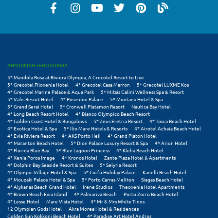
Λευκάδα
Λήμνος
Λίμνη Πλαστήρα
Λιτόχωρο
ΔΗΜΟΦΙΛΗ ΞΕΝΟΔΟΧΕΙΑ
Λουτρά Πόζαρ
5* Mandola Rosa at Riviera Olympia, A Grecotel Resort to Live
5* Grecotel Filoxenia Hotel
4* Grecotel Casa Marron
5* Grecotel LUXME Kos
4* Grecotel Marine Palace & Aqua Park
5* Mitsis Galini Wellness Spa & Resort
Λουτρά Υπάτης
5* Valis Resort Hotel
4* Poseidon Palace
5* Montana Hotel & Spa
5* Grand Serai Hotel
5* Cronwell Platamon Resort
Nautica Bay Hotel
Λουτράκι
4* Long Beach Resort Hotel
4* Bianco Olympico Beach Resort
4* Golden Coast Hotel & Bungalows
5* Zeus Eretria Resort
4* Tosca Beach Hotel
4* Exotica Hotel & Spa
5* Ilio Mare Hotels & Resorts
4* Airotel Achaia Beach Hotel
Λούτσα
4* Evia Riviera Resort
4* AKS Porto Heli
4* Grand Platon Hotel
4* Maranton Beach Hotel
5* Dion Palace Luxury Resort & Spa
4* Arion Hotel
4* Florida Blue Bay
5* Blue Lagoon Princess
4* Klelia Beach Hotel
Μ
4* Xenia Poros Image
4* Kronos Hotel
Zante Plaza Hotel & Apartments
4* Dolphin Bay Seaside Resort & Suites
5* Selyria Resort
4* Olympic Village Hotel & Spa
5* Corfu Holiday Palace
Kanelli Beach Hotel
Μάνη
4* Mouzaki Palace Hotel & Spa
5* Porto Carras Meliton
Siagas Beach Hotel
4* Alykanas Beach Grand Hotel
Irene Studios
Theoxenia Hotel Apartments
Μαραθώνας Αττικής
4* Brown Beach Evia Island
4* Palmariva Beach
Porto Zorro Beach Hotel
4* Lesse Hotel
Mare Vista Hotel
4* Mr & Mrs White Tinos
12 Olympian Gods Hotel
Akra Morea Hotel & Residences
Μαρώνεια
Golden Sun Kokkoni Beach Hotel
4* Paradise Art Hotel Andros