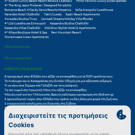
Πάργα
5* Avaton Luxury Beach Resort Relais & Chateaux
Porto Vecchio Luxury Suites Spetses
4* The King Jason Protaras – Designed for adults
Romanos Beach Villas by Xenia Resorts Messenia
Sofia Areopolis Guesthouse
Παρνασσός
Nereides Hotel Chalkidiki
Taki's Guests
Kastri Beach Apartments
Voreades Studios Tinos
Gennadi Dreams Holiday Villa Rhodes
Πάρος
4* Lila Guesthouse Ermoupoli
Kassandra Studios Chalkidiki
Kassandra Villas Chalkidiki
Melidron Stylish Hotel & Apartments
4* Alleys Boutique Hotel & Spa
Revi Mountain Resort
Πάτμος
Monemvasia Green Apartments
Πάτρα
Όλα τα ξενοδοχεία
Παύλιανη
Όλοι οι προορισμοί
Πειραιάς
ΔΙΑΒΑΣΤΕ ΣΤΟ BLOG ΜΑΣ
8 προορισμοί στην Ελλάδα που αξίζει να επισκεφθείς για τα ΠΟΠ προϊόντα τους
Πελοπόννησος
Το Λιτόχωρο και οι Καταρράκτες του Ενιπέα: Οδηγός για μια αξέχαστη εκδρομή
Τι να κάνω ένα 3ήμερο στο Γαλαξίδι και τους Δελφούς
Τα τοπ χωριά στη Λακωνική Μάνη που αξίζει να επισκεφθείς
Πήλιο
Ψάχνεις νησί για τον 15Αύγουστο; Βρες τις καλύτερες προσφορές στο Ekdromi.gr
4 αρχαιολογικοί χώροι στην Ελλάδα που πρέπει να δεις έστω μία φορά στη ζωή σου
Πιερία
3 οικογενειακά καταλύματα για διακοπές στα Σύβοτα
Τα 11 καλύτερα καλοκαιρινά resorts στην Ελλάδα
7 μικρά ελληνικά νησιά για αξέχαστες καλοκαιρινές διακοπές
Πλαταμώνας
5+1 ινσταγκραμικές παραλίες στην Ελλάδα που αξίζουν μια θέση στο feed σου
Πλύτρα Λακωνίας
Συχνές Ερωτήσεις (FAQs) για Ξενοδοχεία