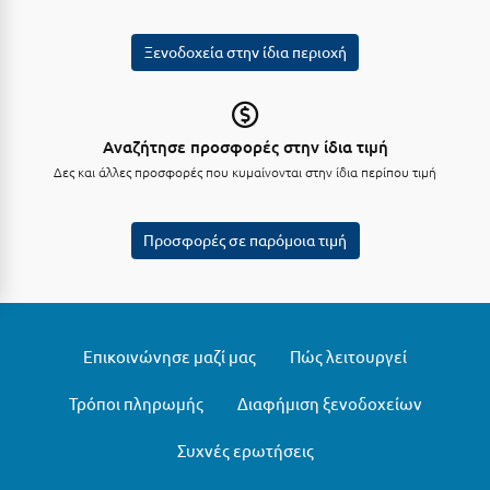
Κύμη Ευβοίας
Ξενοδοχεία στην ίδια περιοχή
Κυπαρισσία
Κύπρος
Κως
Αναζήτησε προσφορές στην ίδια τιμή
Δες και άλλες προσφορές που κυμαίνονται στην ίδια περίπου τιμή
Λ
Προσφορές σε παρόμοια τιμή
Λαγκάδια
Λακόπετρα Αχαΐας
Λακωνία
Επικοινώνησε μαζί μας
Πώς λειτουργεί
Λασίθι
Τρόποι πληρωμής
Διαφήμιση ξενοδοχείων
Λεπτοκαρυά
Συχνές ερωτήσεις
Λέσβος